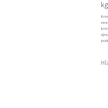
kg
Krm
rece
krmi
výra
prak
Hl