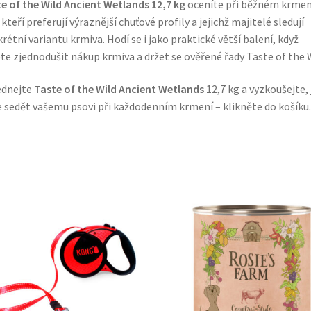
e of the Wild Ancient Wetlands 12,7 kg
oceníte při běžném krmen
 kteří preferují výraznější chuťové profily a jejichž majitelé sledují
rétní variantu krmiva. Hodí se i jako praktické větší balení, když
te zjednodušit nákup krmiva a držet se ověřené řady Taste of the W
ednejte
Taste of the Wild Ancient Wetlands
12,7 kg a vyzkoušejte, 
 sedět vašemu psovi při každodenním krmení – klikněte do košíku.