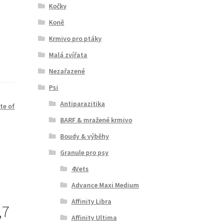
Kočky
Koně
Krmivo pro ptáky
Malá zvířata
Nezařazené
Psi
Antiparazitika
te of
BARF & mražené krmivo
Boudy & výběhy
Granule pro psy
4Vets
Advance Maxi Medium
Affinity Libra
,7
Affinity Ultima