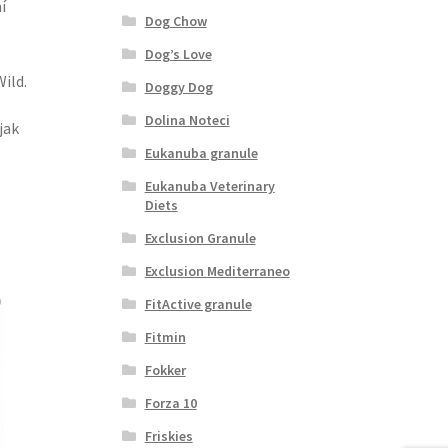
í
Dog Chow
Dog’s Love
ild.
Doggy Dog
Dolina Noteci
jak
Eukanuba granule
Eukanuba Veterinary
Diets
Exclusion Granule
Exclusion Mediterraneo
FitActive granule
Fitmin
Fokker
Forza 10
Friskies