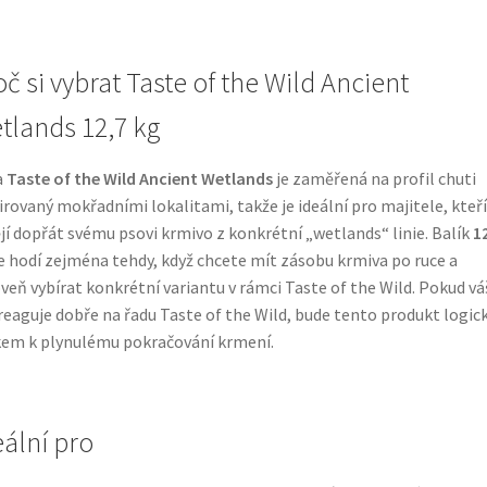
oč si vybrat Taste of the Wild Ancient
tlands 12,7 kg
a
Taste of the Wild Ancient Wetlands
je zaměřená na profil chuti
irovaný mokřadními lokalitami, takže je ideální pro majitele, kteří
jí dopřát svému psovi krmivo z konkrétní „wetlands“ linie. Balík
1
e hodí zejména tehdy, když chcete mít zásobu krmiva po ruce a
veň vybírat konkrétní variantu v rámci Taste of the Wild. Pokud vá
reaguje dobře na řadu Taste of the Wild, bude tento produkt logi
em k plynulému pokračování krmení.
eální pro