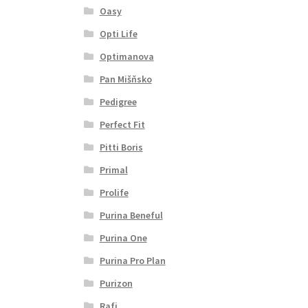
Oasy
Opti Life
Optimanova
Pan Mišňsko
Pedigree
Perfect Fit
Pitti Boris
Primal
Prolife
Purina Beneful
Purina One
Purina Pro Plan
Purizon
Rafi