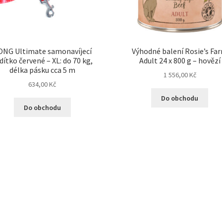
ONG Ultimate samonavíjecí
Výhodné balení Rosie’s Fa
dítko červené – XL: do 70 kg,
Adult 24 x 800 g – hovězí
délka pásku cca 5 m
1 556,00
Kč
634,00
Kč
Do obchodu
Do obchodu