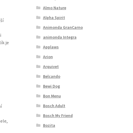
Almo Nature
Alpha Spirit
ší
Animonda GranCarno
i
animonda Integra
ík je
Applaws
Arion
Arquivet
Belcando
Bewi Dog
Bon Menu
Bosch Adult
í
Bosch My Friend
ele,
Bozita