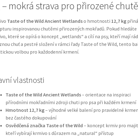
 – mokrá strava pro přirozené chutě
ivo
Taste of the Wild Ancient Wetlands
o hmotnosti
12,7 kg
přiná
pturu inspirovanou chutěmi přirozených mokřadů. Pokud hledáte
vo, které se opírá o koncept „wetlands“ a cílí na psy, kteří mají rád
znou chuť a pestré složení v rámci řady Taste of the Wild, tento bal
tickou volbou pro každodenní krmení.
avní vlastnosti
Taste of the Wild Ancient Wetlands
– orientace na inspiraci
přírodními mokřadními zdroji chuti pro psa při každém krmení
Hmotnost 12,7 kg
– výhodné velké balení pro pravidelné krmen
bez častého dokupování
Osvědčená značka Taste of the Wild
– koncept krmiv pro majit
kteří vybírají krmivo s důrazem na „natural“ přístup