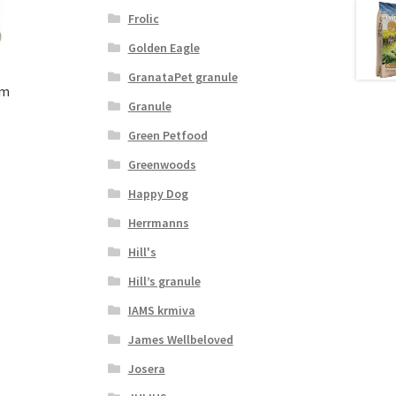
Frolic
Golden Eagle
GranataPet granule
rm
Granule
Green Petfood
Greenwoods
Happy Dog
Herrmanns
Hill's
Hill’s granule
IAMS krmiva
James Wellbeloved
Josera