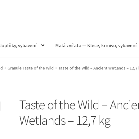
doplňky, vybavení
Malá zvířata — Klece, krmivo, vybavení
rmivo, vybavení
Můj účet
Obchod
Pokladna
Vše pro kočky
ld
Granule Taste of the Wild
Taste of the Wild – Ancient Wetlands – 12,7
Taste of the Wild – Ancie
Wetlands – 12,7 kg