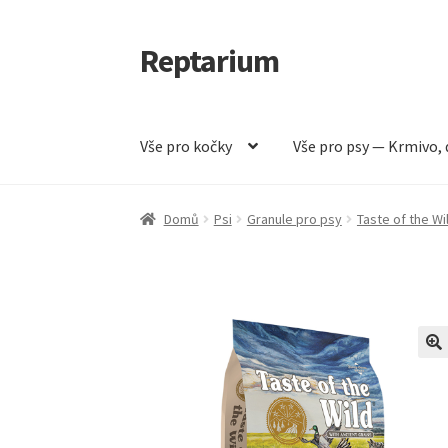
Reptarium
Přeskočit
Přejít
na
k
navigaci
obsahu
webu
Vše pro kočky
Vše pro psy — Krmivo, 
Úvodní stránka
Košík
Malá zvířata — Klece, k
Domů
Psi
Granule pro psy
Taste of the Wi
Vše pro psy — Krmivo, doplňky, vybavení