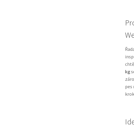
Pr
We
Řad
insp
chtě
kg
s
záro
pes 
krok
Id