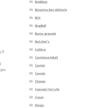
Brekkies
Briantos bez obilovin
Brit
BugBell
Burns granule
Butcher's
Calibra
2,7
Carnilove Adult
š
Carrier
ckým
Cavom
Chappi
Concept for Life
Crave
Dingo