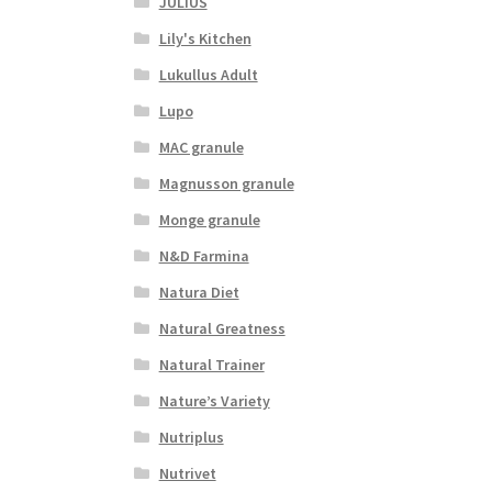
JULIUS
Lily's Kitchen
Lukullus Adult
Lupo
MAC granule
Magnusson granule
Monge granule
N&D Farmina
Natura Diet
Natural Greatness
Natural Trainer
Nature’s Variety
Nutriplus
Nutrivet