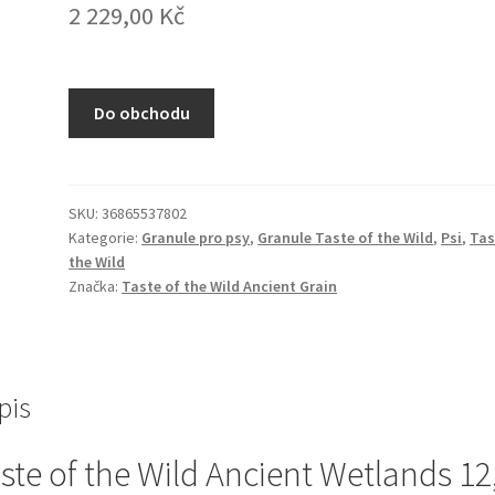
2 229,00
Kč
Do obchodu
SKU:
36865537802
Kategorie:
Granule pro psy
,
Granule Taste of the Wild
,
Psi
,
Tas
the Wild
Značka:
Taste of the Wild Ancient Grain
pis
ste of the Wild Ancient Wetlands 12