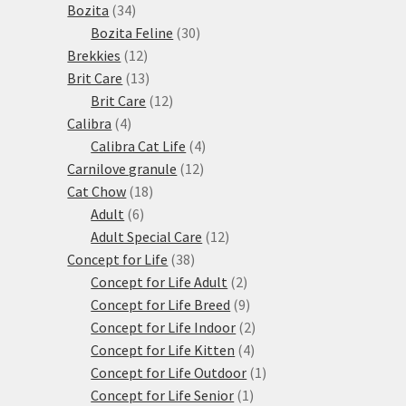
34
produktů
Bozita
34
produktů
30
Bozita Feline
30
12
produktů
Brekkies
12
produktů
13
Brit Care
13
produktů
12
Brit Care
12
4
produktů
Calibra
4
produkty
4
Calibra Cat Life
4
12
produkty
Carnilove granule
12
18
produktů
Cat Chow
18
6
produktů
Adult
6
produktů
12
Adult Special Care
12
38
produktů
Concept for Life
38
produktů
2
Concept for Life Adult
2
produkty
9
Concept for Life Breed
9
produktů
2
Concept for Life Indoor
2
4
produkty
Concept for Life Kitten
4
produkty
1
Concept for Life Outdoor
1
1
produkt
Concept for Life Senior
1