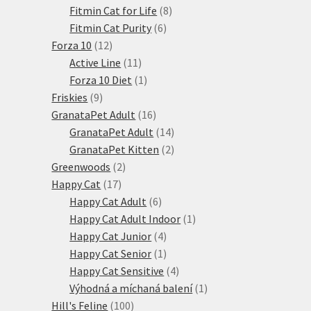
produktů
8
Fitmin Cat for Life
8
6
produktů
Fitmin Cat Purity
6
12
produktů
Forza 10
12
produktů
11
Active Line
11
produktů
1
Forza 10 Diet
1
9
produkt
Friskies
9
produktů
16
GranataPet Adult
16
produktů
14
GranataPet Adult
14
produktů
2
GranataPet Kitten
2
2
produkty
Greenwoods
2
17
produkty
Happy Cat
17
produktů
6
Happy Cat Adult
6
produktů
1
Happy Cat Adult Indoor
1
4
produkt
Happy Cat Junior
4
produkty
1
Happy Cat Senior
1
produkt
4
Happy Cat Sensitive
4
produkty
1
Výhodná a míchaná balení
1
100
produkt
Hill's Feline
100