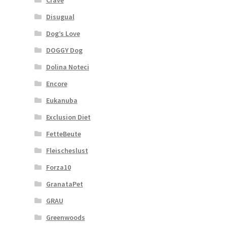
Disugual
Dog’s Love
DOGGY Dog
Dolina Noteci
Encore
Eukanuba
Exclusion Diet
FetteBeute
Fleischeslust
Forza10
GranataPet
GRAU
Greenwoods