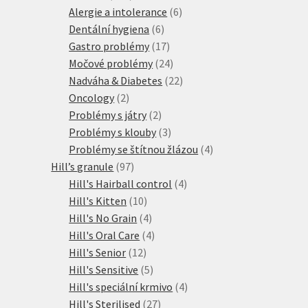
produktů
6
Alergie a intolerance
6
6
produktů
Dentální hygiena
6
produktů
17
Gastro problémy
17
produktů
24
Močové problémy
24
produktů
22
Nadváha & Diabetes
22
2
produktů
Oncology
2
produkty
2
Problémy s játry
2
produkty
3
Problémy s klouby
3
produkty
4
Problémy se štítnou žlázou
4
97
produkty
Hill’s granule
97
produktů
4
Hill's Hairball control
4
10
produkty
Hill's Kitten
10
produktů
4
Hill's No Grain
4
produkty
4
Hill's Oral Care
4
12
produkty
Hill's Senior
12
produktů
5
Hill's Sensitive
5
produktů
4
Hill's speciální krmivo
4
27
produkty
Hill's Sterilised
27