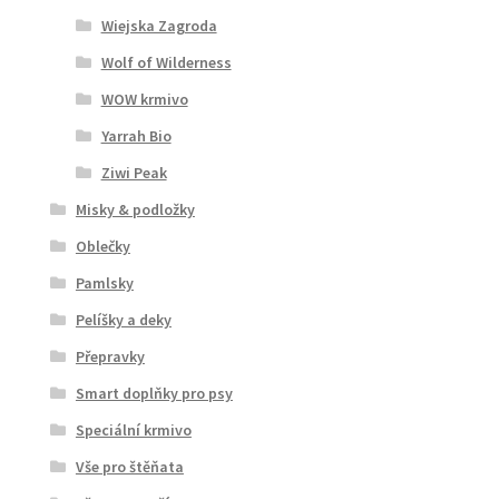
Wiejska Zagroda
Wolf of Wilderness
WOW krmivo
Yarrah Bio
Ziwi Peak
Misky & podložky
Oblečky
Pamlsky
Pelíšky a deky
Přepravky
Smart doplňky pro psy
Speciální krmivo
Vše pro štěňata