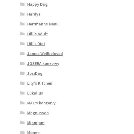
Happy Dog
Hardys
Herrmanns Menu
Hill's Adult
Hill’s Diet
James Wellbeloved
JOSERA konzervy
JosiDog
Lily's Kitchen
Lukullus
MAC’s konzervy
Magnusson
Mjamjam
Monge