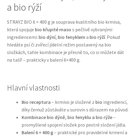
a bio rýží
Bozita pro psy — Švédské krmivo s nordickou kvalitou
STRAYZ BIO 6 × 400 g je souprava kvalitního bio krmiva,
která spojuje
bio křupité maso
s pečlivě vybranými
Brit pro psy
ingrediencemi:
bio dýní
,
bio fenyklem
a
bio rýží
. Pokud
hledáte psí či zvířecí jídelní režim postavený na bio
Granule pro psy
složkách, tahle kombinace je přesně to, co si můžete dát
na talíř – prakticky v balení 6×400 g.
Natural Trainer pro psy — Italské krmivo s
přírodními složkami
Hlavní vlastnosti
Happy Dog — Německá kvalita a přirozené složení
Bio receptura
– krmivo je složené z
bio
ingrediencí,
Hill’s pro psy
díky čemuž zůstáváte u surovin s důrazem na původ.
Kombinace bio dýně, bio fenyklu a bio rýže
–
Hračky pro psy
promyšlené spojení složek pro pestré složení jídla.
Balení 6 × 400 g
– praktické pro pravidelné krmení a
Konzervy a kapsičky pro psy