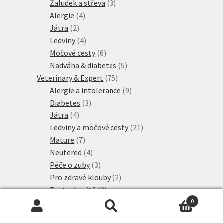
produktů
3
Žaludek a střeva
3
4
produkty
Alergie
4
2
produkty
Játra
2
produkty
4
Ledviny
4
produkty
6
Močové cesty
6
produktů
5
Nadváha & diabetes
5
75
produktů
Veterinary & Expert
75
produktů
9
Alergie a intolerance
9
3
produktů
Diabetes
3
4
produkty
Játra
4
produkty
21
Ledviny a močové cesty
21
7
produktů
Mature
7
produktů
4
Neutered
4
produkty
3
Péče o zuby
3
produkty
2
Pro zdravé klouby
2
3
produkty
Proti obezitě
3
3
produkty
Proti stresu
3
0
Hledat:
Hledat
2
produkty
Srst a kůže
2