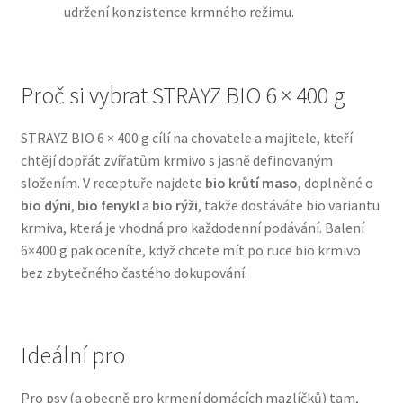
udržení konzistence krmného režimu.
N&D Farmina pro psy — Italské holistic krmivo
Proč si vybrat STRAYZ BIO 6 × 400 g
Oblečky pro psy
STRAYZ BIO 6 × 400 g cílí na chovatele a majitele, kteří
Pamlsky pro psy
chtějí dopřát zvířatům krmivo s jasně definovaným
složením. V receptuře najdete
bio krůtí maso
, doplněné o
Pelíšky pro psy
bio dýni
,
bio fenykl
a
bio rýži
, takže dostáváte bio variantu
krmiva, která je vhodná pro každodenní podávání. Balení
Ortopedické pelíšky
6×400 g pak oceníte, když chcete mít po ruce bio krmivo
bez zbytečného častého dokupování.
Přepravky pro psy
Purizon pro psy — Vysoký obsah masa, bez obilovin
Ideální pro
Royal Canin pro psy
Pro psy (a obecně pro krmení domácích mazlíčků) tam,