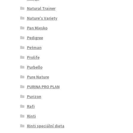
Natural Trainer
Nature's Variety
Pan Mięsko
Pedigree
Petman
Prolife
Purbello
Pure Nature
PURINA PRO PLAN
Purizon
Rafi
Rinti
Rinti speciální dieta