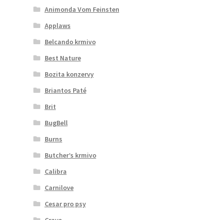
Animonda Vom Feinsten
Applaws
Belcando krmivo
Best Nature
Bozita konzervy
Briantos Paté
Brit
BugBell
Burns
Butcher’s krmivo
Calibra
Carnilove
Cesar pro psy
Crave