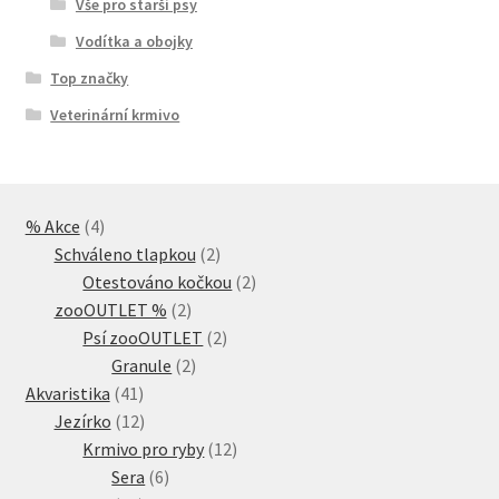
Vše pro starší psy
Vodítka a obojky
Top značky
Veterinární krmivo
4
% Akce
4
produkty
2
Schváleno tlapkou
2
produkty
2
Otestováno kočkou
2
2
produkty
zooOUTLET %
2
produkty
2
Psí zooOUTLET
2
2
produkty
Granule
2
41
produkty
Akvaristika
41
produktů
12
Jezírko
12
produktů
12
Krmivo pro ryby
12
6
produktů
Sera
6