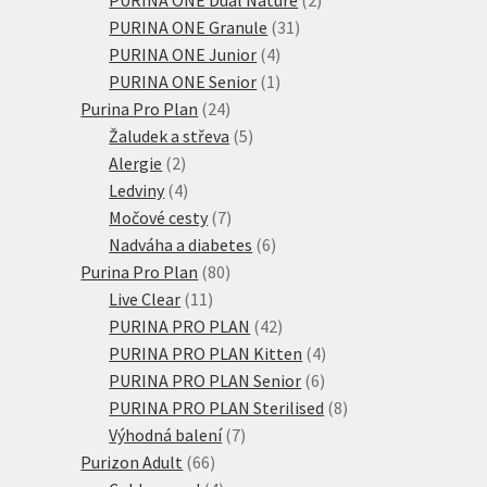
31
produkty
PURINA ONE Granule
31
4
produktů
PURINA ONE Junior
4
produkty
1
PURINA ONE Senior
1
24
produkt
Purina Pro Plan
24
produktů
5
Žaludek a střeva
5
2
produktů
Alergie
2
produkty
4
Ledviny
4
produkty
7
Močové cesty
7
produktů
6
Nadváha a diabetes
6
80
produktů
Purina Pro Plan
80
11
produktů
Live Clear
11
produktů
42
PURINA PRO PLAN
42
produktů
4
PURINA PRO PLAN Kitten
4
6
produkty
PURINA PRO PLAN Senior
6
produktů
8
PURINA PRO PLAN Sterilised
8
7
produktů
Výhodná balení
7
66
produktů
Purizon Adult
66