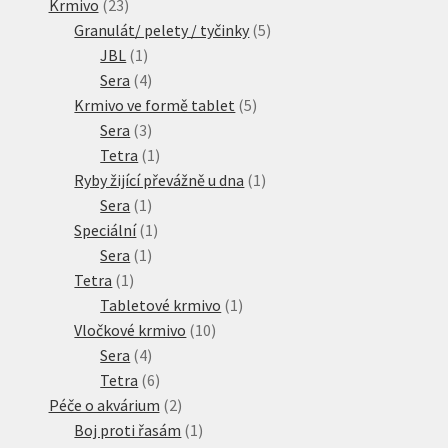
23
produktů
Krmivo
23
produktů
5
Granulát/ pelety / tyčinky
5
1
produktů
JBL
1
produkt
4
Sera
4
produkty
5
Krmivo ve formě tablet
5
3
produktů
Sera
3
produkty
1
Tetra
1
produkt
1
Ryby žijící převážně u dna
1
1
produkt
Sera
1
produkt
1
Speciální
1
1
produkt
Sera
1
1
produkt
Tetra
1
produkt
1
Tabletové krmivo
1
10
produkt
Vločkové krmivo
10
4
produktů
Sera
4
produkty
6
Tetra
6
produktů
2
Péče o akvárium
2
produkty
1
Boj proti řasám
1