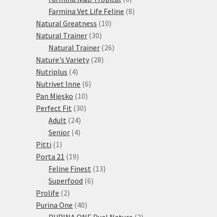
produktů
8
Farmina Vet Life Feline
8
10
produktů
Natural Greatness
10
30
produktů
Natural Trainer
30
produktů
26
Natural Trainer
26
28
produktů
Nature's Variety
28
4
produktů
Nutriplus
4
produkty
6
Nutrivet Inne
6
10
produktů
Pan Mięsko
10
30
produktů
Perfect Fit
30
24
produktů
Adult
24
4
produktů
Senior
4
1
produkty
Pitti
1
produkt
19
Porta 21
19
produktů
13
Feline Finest
13
6
produktů
Superfood
6
2
produktů
Prolife
2
produkty
40
Purina One
40
produktů
2
PURINA ONE Dual Nature
2