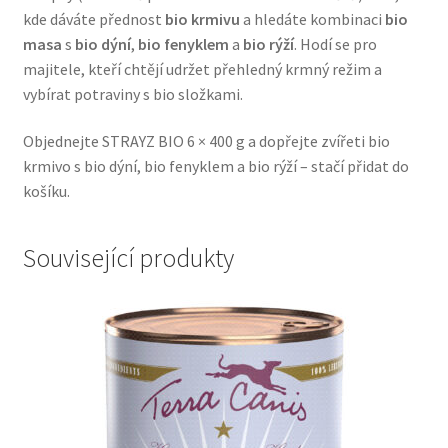
kde dáváte přednost
bio krmivu
a hledáte kombinaci
bio
Veterinární dieta pro psy
masa
s
bio dýní
,
bio fenyklem
a
bio rýží
. Hodí se pro
majitele, kteří chtějí udržet přehledný krmný režim a
Vodítka a obojky
vybírat potraviny s bio složkami.
Wolf of Wilderness
Objednejte STRAYZ BIO 6 × 400 g a dopřejte zvířeti bio
krmivo s bio dýní, bio fenyklem a bio rýží – stačí přidat do
košíku.
Související produkty