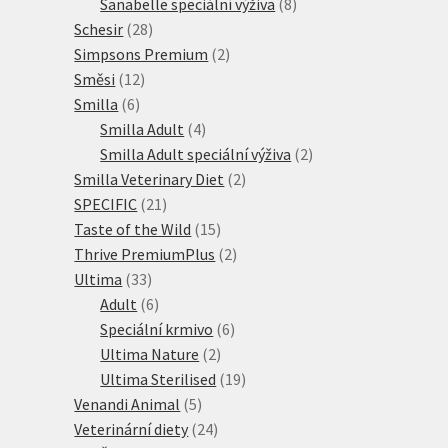
produkt
8
Sanabelle speciální výživa
8
28
produktů
Schesir
28
produktů
2
Simpsons Premium
2
12
produkty
Směsi
12
6
produktů
Smilla
6
produktů
4
Smilla Adult
4
produkty
2
Smilla Adult speciální výživa
2
2
produkty
Smilla Veterinary Diet
2
21
produkty
SPECIFIC
21
produktů
15
Taste of the Wild
15
produktů
2
Thrive PremiumPlus
2
33
produkty
Ultima
33
produktů
6
Adult
6
produktů
6
Speciální krmivo
6
2
produktů
Ultima Nature
2
produkty
19
Ultima Sterilised
19
5
produktů
Venandi Animal
5
produktů
24
Veterinární diety
24