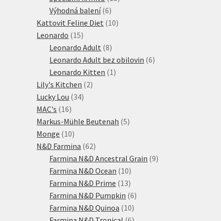
6
produktů
Výhodná balení
6
produktů
10
Kattovit Feline Diet
10
15
produktů
Leonardo
15
produktů
8
Leonardo Adult
8
produktů
6
Leonardo Adult bez obilovin
6
1
produktů
Leonardo Kitten
1
2
produkt
Lily's Kitchen
2
34
produkty
Lucky Lou
34
16
produktů
MAC's
16
produktů
5
Markus-Mühle Beutenah
5
10
produktů
Monge
10
produktů
62
N&D Farmina
62
produktů
9
Farmina N&D Ancestral Grain
9
10
produktů
Farmina N&D Ocean
10
13
produktů
Farmina N&D Prime
13
produktů
6
Farmina N&D Pumpkin
6
10
produktů
Farmina N&D Quinoa
10
produktů
6
Farmina N&D Tropical
6