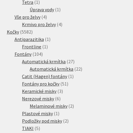
1
produkt
Tetra
1
produkt
1
Úprava vody
1
4
produkt
Vše pro želvy
4
produkty
4
Krmivo pro želvy
4
5582
produkty
Kočky
5582
produktů
1
Antiparazitika
1
1
produkt
Frontline
1
104
produkt
Fontány
104
produktů
27
Automatická krmítka
27
produktů
22
Automatická krmítka
22
1
produktů
Catit (Hagen) fontány
1
51
produkt
Fontány pro kočky
51
3
produktů
Keramické misky
3
6
produkty
Nerezové misky
6
produktů
2
Melaminové misky
2
1
produkty
Plastové misky
1
produkt
2
Podložky pod misky
2
5
produkty
TIAKI
5