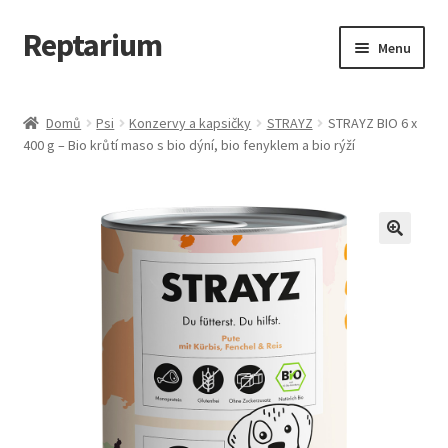
Reptarium
Přeskočit
Přejít
Menu
na
k
navigaci
obsahu
Úvodní stránka
webu
Domů
Psi
Konzervy a kapsičky
STRAYZ
STRAYZ BIO 6 x
400 g – Bio krůtí maso s bio dýní, bio fenyklem a bio rýží
Košík
Malá zvířata — Klece, krmivo, vybavení
Můj účet
Obchod
Pokladna
Vše pro kočky