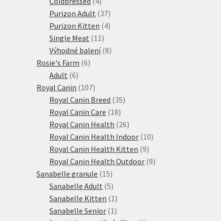
produktů
4
Coldpressed
4
produkty
37
Purizon Adult
37
produktů
4
Purizon Kitten
4
11
produkty
Single Meat
11
produktů
8
Výhodné balení
8
6
produktů
Rosie's Farm
6
6
produktů
Adult
6
produktů
107
Royal Canin
107
produktů
35
Royal Canin Breed
35
18
produktů
Royal Canin Care
18
produktů
26
Royal Canin Health
26
produktů
10
Royal Canin Health Indoor
10
9
produktů
Royal Canin Health Kitten
9
produktů
9
Royal Canin Health Outdoor
9
15
produktů
Sanabelle granule
15
produktů
5
Sanabelle Adult
5
produktů
1
Sanabelle Kitten
1
1
produkt
Sanabelle Senior
1