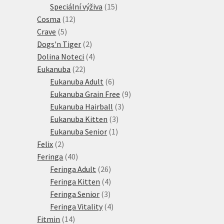
15
produkt
Speciální výživa
15
12
produktů
Cosma
12
5
produktů
Crave
5
produktů
2
Dogs'n Tiger
2
produkty
4
Dolina Noteci
4
22
produkty
Eukanuba
22
produktů
6
Eukanuba Adult
6
produktů
9
Eukanuba Grain Free
9
3
produktů
Eukanuba Hairball
3
3
produkty
Eukanuba Kitten
3
1
produkty
Eukanuba Senior
1
2
produkt
Felix
2
produkty
40
Feringa
40
produktů
26
Feringa Adult
26
produktů
4
Feringa Kitten
4
3
produkty
Feringa Senior
3
produkty
4
Feringa Vitality
4
14
produkty
Fitmin
14