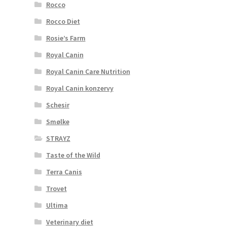
Rocco
Rocco Diet
Rosie’s Farm
Royal Canin
Royal Canin Care Nutrition
Royal Canin konzervy
Schesir
Smølke
STRAYZ
Taste of the Wild
Terra Canis
Trovet
Ultima
Veterinary diet