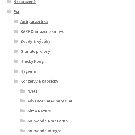
Nezařazené
Psi
Antiparazitika
BARF & mražené krmivo
Boudy & výběhy
Granule pro psy
Hračky Kong
Hygiena
Konzervy a kapsičky
4vets
Advance Veterinary Diet
Almo Nature
Animonda GranCarno
animonda Integra