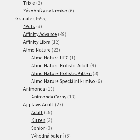
2
produktů
Trixie
2
produkty
6
Zásobníky na krmivo
6
1695
produktů
Granule
1695
3
produktů
4Vets
3
produkty
49
Affinity Advance
49
12
produktů
Affinity Libra
12
produktů
22
Almo Nature
22
produktů
1
Almo Nature HFC
1
produkt
9
Almo Nature Holistic Adult
9
produktů
3
Almo Nature Holistic Kitten
3
produkty
6
Almo Nature Speciální krmivo
6
13
produktů
Animonda
13
produktů
13
Animonda Carny
13
27
produktů
Applaws Adult
27
15
produktů
Adult
15
produktů
3
Kitten
3
3
produkty
Senior
3
produkty
6
Výhodná balení
6