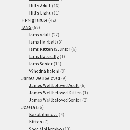
16
produktů
Hill’s Adult
16
produktů
11
Hill’s Light
11
42
produktů
HPM granule
42
59
produktů
IAMS
59
produktů
27
Iams Adult
27
produktů
3
Iams Hairball
3
produkty
6
Iams Kitten & Junior
6
1
produktů
Iams Naturally
1
13
produkt
Iams Senior
13
produktů
9
Výhodná balení
9
produktů
9
James Wellbeloved
9
produktů
6
James Wellbeloved Adult
6
produktů
1
James Wellbeloved Kitten
1
2
produkt
James Wellbeloved Senior
2
36
produkty
Josera
36
produktů
4
Bezobilninové
4
7
produkty
Kitten
7
produktů
13
Speciální krmivo
13