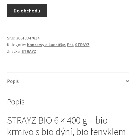
N&D Farmina pro kočky — Italské holistic krmivo
Do obchodu
Odpočívadla pro kočky
Pamlsky pro kočky
SKU:
36613347814
Kategorie:
Konzervy a kapsičky
,
Psi
,
STRAYZ
Značka:
STRAYZ
Purizon pro kočky
Royal Canin pro kočky
Popis
Škrabadla pro kočky
Popis
Veterinární dieta pro kočky
STRAYZ BIO 6 × 400 g – bio
Vše pro psy — Krmivo, doplňky, vybavení
krmivo s bio dýní, bio fenyklem
Boudy a výběhy