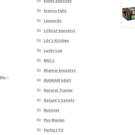
Kočky kapsičky
Krmivo Felix
Leonardo
LifeCat konzervy
Lily's Kitchen
Lucky Lou
MAC’s
Miamor konzervy
dlo –
MjAMjAM Adult
Natural Trainer
Nature's Variety
Nutrivet
Pan Miesko
Perfect Fit