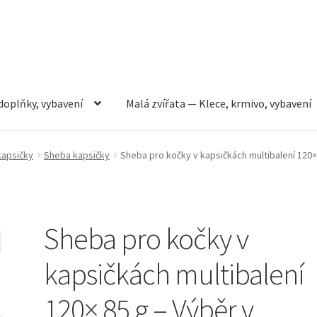
doplňky, vybavení
Malá zvířata — Klece, krmivo, vybavení
rmivo, vybavení
Můj účet
Obchod
Pokladna
Vše pro kočky
kapsičky
Sheba kapsičky
Sheba pro kočky v kapsičkách multibalení 120×
Sheba pro kočky v
kapsičkách multibalení
120× 85 g – Výběr v