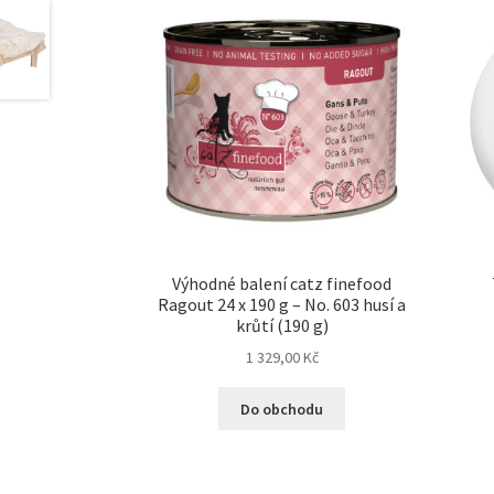
Výhodné balení catz finefood
Ragout 24 x 190 g – No. 603 husí a
krůtí (190 g)
1 329,00
Kč
Do obchodu