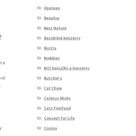
Applaws
Beaphar
Best Nature
e
Bezobilné konzervy
Bozita
Brekkies
m v
Brit kapsičky a konzervy
ené
Butcher's
.
Cat Chow
Catessy Misky
Catz Finefood
Concept for Life
y
Cosma