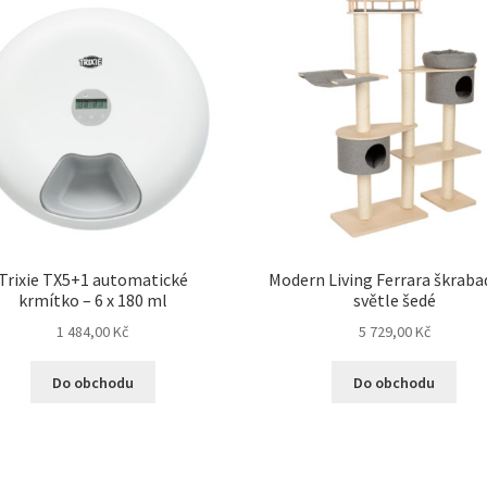
Trixie TX5+1 automatické
Modern Living Ferrara škraba
krmítko – 6 x 180 ml
světle šedé
1 484,00
Kč
5 729,00
Kč
Do obchodu
Do obchodu