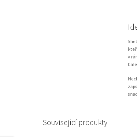
Id
Sheb
kteř
v rá
bale
Nech
zaji
snad
Související produkty