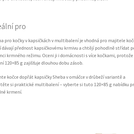
eální pro
a pro kočky v kapsičkách v multibalení je vhodná pro majitele koč
í dávají přednost kapsičkovému krmivu a chtějí pohodlně střídat p
mci krmného režimu. Oceni ji i domácnosti s více kočkami, protože
ní 120×85 g zajišťuje dlouhou dobu zásob.
te kočce dopřát kapsičky Sheba v omáčce v drůbeží variantě a
stěte si praktické multibalení – vyberte si tuto 120×85 g nabídku p
né krmení.