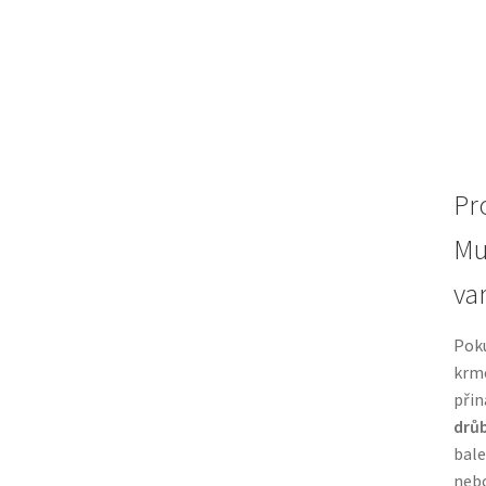
Pr
Mu
va
Poku
krme
přin
drůb
bale
nebo