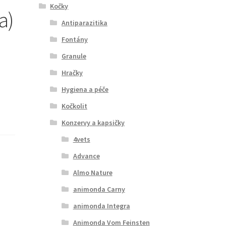
Kočky
a)
Antiparazitika
Fontány
Granule
Hračky
Hygiena a péče
Kočkolit
Konzervy a kapsičky
4vets
Advance
Almo Nature
animonda Carny
animonda Integra
Animonda Vom Feinsten