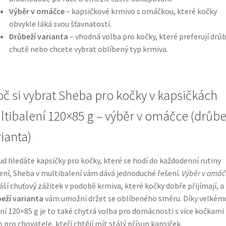
Výběr v omáčce
– kapsičkové krmivo s omáčkou, které kočky
obvykle láká svou šťavnatostí.
Drůbeží varianta
– vhodná volba pro kočky, které preferují drůb
chutě nebo chcete vybrat oblíbený typ krmiva.
oč si vybrat Sheba pro kočky v kapsičkách
ltibalení 120×85 g – výběr v omáčce (drůbe
rianta)
d hledáte kapsičky pro kočky, které se hodí do každodenní rutiny
ní, Sheba v multibalení vám dává jednoduché řešení.
Výběr v omáč
áší chuťový zážitek v podobě krmiva, které kočky dobře přijímají, a
eží varianta
vám umožní držet se oblíbeného směru. Díky velkém
ní 120×85 g je to také chytrá volba pro domácnosti s více kočkami
 pro chovatele, kteří chtějí mít stálý přísun kapsiček.