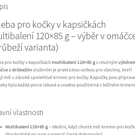
pis
eba pro kočky v kapsičkách
ltibalení 120×85 g – výběr v omáčc
růbeží varianta)
a pro kočky v kapsičkách
multibalení 120×85 g
s chutným
výběre
čce
a
drůbežím
složením je praktickou volbou pro všechny, kteří
jí mít v zásobě spolehlivé krmivo pro kočky. Kapsičky jsou připrav
 aby byla každá porce lákavá a snadno použitelná v běžném krmení
avní vlastnosti
Multibalení 120×85 g
– ideální, když chcete mít krmivo pro kočk
dlouhodobě po ruce a omezit časté dokupování.