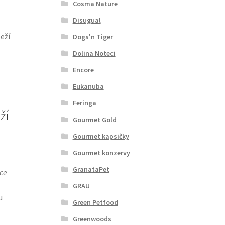
Cosma Nature
Disugual
eží
Dogs'n Tiger
Dolina Noteci
Encore
Eukanuba
Feringa
ží
Gourmet Gold
Gourmet kapsičky
Gourmet konzervy
GranataPet
ce
GRAU
u
Green Petfood
Greenwoods