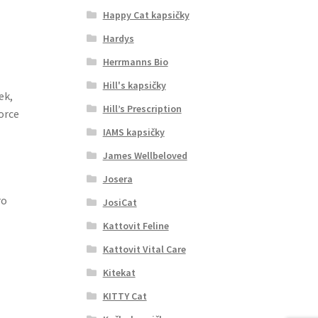
Happy Cat kapsičky
Hardys
Herrmanns Bio
Hill's kapsičky
ek,
Hill’s Prescription
orce
IAMS kapsičky
James Wellbeloved
Josera
ro
JosiCat
Kattovit Feline
Kattovit Vital Care
Kitekat
KITTY Cat