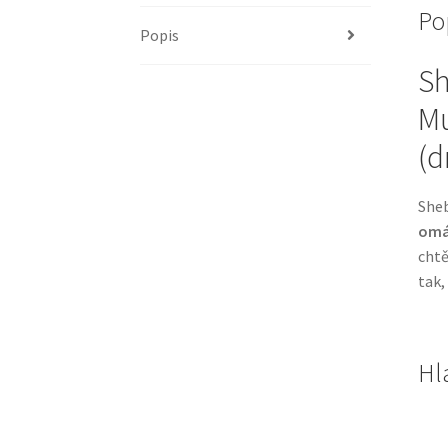
Po
Popis
Sh
Mu
(d
Sheb
omá
chtě
tak,
Hl