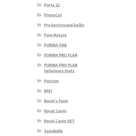
Porta 21
PrimaCat
Pro kastrované kočky
Pure Nature
PURINA ONE
PURINA PRO PLAN
PURINA PRO PLAN
Veterinary Diets
Purizon
RAFI
Rosie's Farm
Royal Canin
Royal Canin VET
Sanabelle