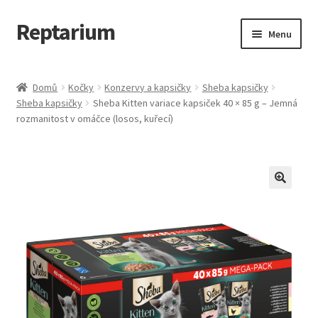
Reptarium
Přeskočit
Přejít
Menu
na
k
navigaci
obsahu
Úvodní stránka
webu
Domů
Kočky
Konzervy a kapsičky
Sheba kapsičky
Sheba kapsičky
Sheba Kitten variace kapsiček 40 × 85 g – Jemná
Košík
rozmanitost v omáčce (losos, kuřecí)
Malá zvířata — Klece, krmivo, vybavení
Můj účet
Obchod
Pokladna
Vše pro kočky