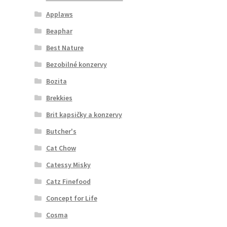
Applaws
Beaphar
Best Nature
Bezobilné konzervy
Bozita
Brekkies
Brit kapsičky a konzervy
Butcher's
Cat Chow
Catessy Misky
Catz Finefood
Concept for Life
Cosma