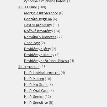
produkty
1
Výhodná a míchaná balení
1
100
produkt
Hill's Feline
100
produktů
6
Alergie a intolerance
6
6
produktů
Dentální hygiena
6
produktů
17
Gastro problémy
17
produktů
24
Močové problémy
24
produktů
22
Nadváha & Diabetes
22
2
produktů
Oncology
2
produkty
2
Problémy s játry
2
produkty
3
Problémy s klouby
3
produkty
4
Problémy se štítnou žlázou
4
97
produkty
Hill’s granule
97
produktů
4
Hill's Hairball control
4
10
produkty
Hill's Kitten
10
produktů
4
Hill's No Grain
4
produkty
4
Hill's Oral Care
4
12
produkty
Hill's Senior
12
produktů
5
Hill's Sensitive
5