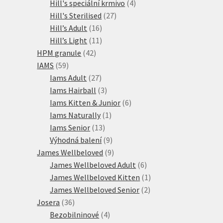
produktů
4
Hill's speciální krmivo
4
27
produkty
Hill's Sterilised
27
16
produktů
Hill’s Adult
16
produktů
11
Hill’s Light
11
42
produktů
HPM granule
42
59
produktů
IAMS
59
produktů
27
Iams Adult
27
produktů
3
Iams Hairball
3
produkty
6
Iams Kitten & Junior
6
1
produktů
Iams Naturally
1
13
produkt
Iams Senior
13
produktů
9
Výhodná balení
9
produktů
9
James Wellbeloved
9
produktů
6
James Wellbeloved Adult
6
produktů
1
James Wellbeloved Kitten
1
2
produkt
James Wellbeloved Senior
2
36
produkty
Josera
36
produktů
4
Bezobilninové
4