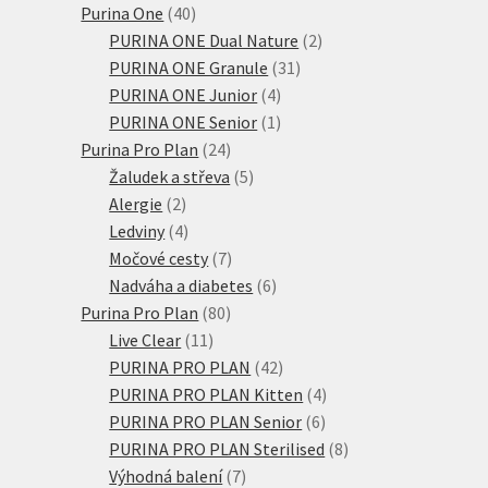
produkty
40
Purina One
40
produktů
2
PURINA ONE Dual Nature
2
31
produkty
PURINA ONE Granule
31
4
produktů
PURINA ONE Junior
4
produkty
1
PURINA ONE Senior
1
24
produkt
Purina Pro Plan
24
produktů
5
Žaludek a střeva
5
2
produktů
Alergie
2
produkty
4
Ledviny
4
produkty
7
Močové cesty
7
produktů
6
Nadváha a diabetes
6
80
produktů
Purina Pro Plan
80
11
produktů
Live Clear
11
produktů
42
PURINA PRO PLAN
42
produktů
4
PURINA PRO PLAN Kitten
4
6
produkty
PURINA PRO PLAN Senior
6
produktů
8
PURINA PRO PLAN Sterilised
8
7
produktů
Výhodná balení
7