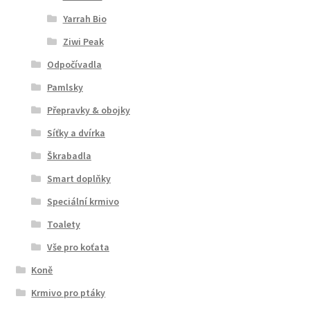
Yarrah Bio
Ziwi Peak
Odpočívadla
Pamlsky
Přepravky & obojky
Síťky a dvírka
Škrabadla
Smart doplňky
Speciální krmivo
Toalety
Vše pro koťata
Koně
Krmivo pro ptáky