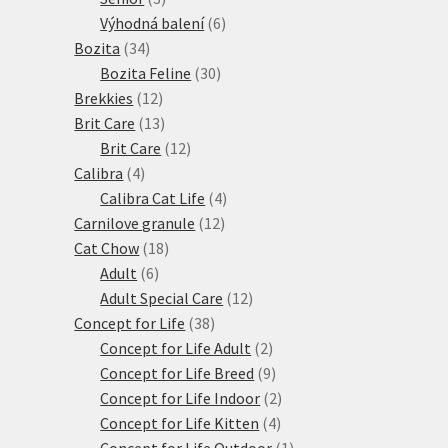
produkty
6
Výhodná balení
6
34
produktů
Bozita
34
produktů
30
Bozita Feline
30
12
produktů
Brekkies
12
produktů
13
Brit Care
13
produktů
12
Brit Care
12
4
produktů
Calibra
4
produkty
4
Calibra Cat Life
4
12
produkty
Carnilove granule
12
18
produktů
Cat Chow
18
6
produktů
Adult
6
produktů
12
Adult Special Care
12
38
produktů
Concept for Life
38
produktů
2
Concept for Life Adult
2
produkty
9
Concept for Life Breed
9
produktů
2
Concept for Life Indoor
2
4
produkty
Concept for Life Kitten
4
produkty
1
Concept for Life Outdoor
1