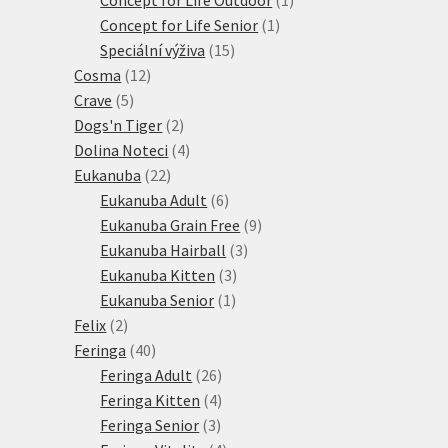
1
produkt
Concept for Life Senior
1
15
produkt
Speciální výživa
15
12
produktů
Cosma
12
5
produktů
Crave
5
produktů
2
Dogs'n Tiger
2
produkty
4
Dolina Noteci
4
22
produkty
Eukanuba
22
produktů
6
Eukanuba Adult
6
produktů
9
Eukanuba Grain Free
9
3
produktů
Eukanuba Hairball
3
3
produkty
Eukanuba Kitten
3
1
produkty
Eukanuba Senior
1
2
produkt
Felix
2
produkty
40
Feringa
40
produktů
26
Feringa Adult
26
produktů
4
Feringa Kitten
4
3
produkty
Feringa Senior
3