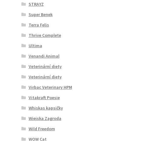
STRAYZ
Super Benek
Terra Felis
Thrive Complete
Ultima
Venandi Animal
Veterinární diety
Veterinární diety
Virbac Veterinary HPM
Vitakraft Poesie
Whiskas kapsičky
Wiejska Zagroda
Wild Freedom
WOW Cat