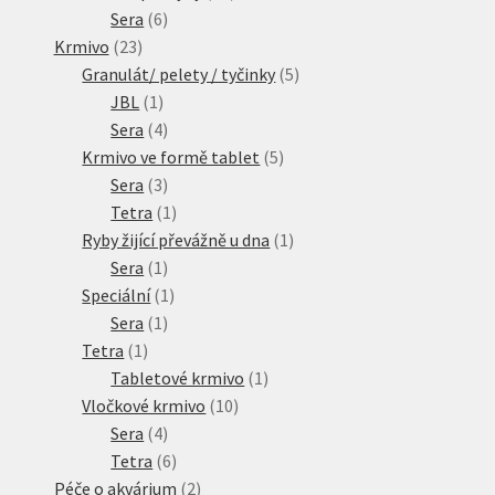
6
produktů
Sera
6
23
produktů
Krmivo
23
produktů
5
Granulát/ pelety / tyčinky
5
1
produktů
JBL
1
produkt
4
Sera
4
produkty
5
Krmivo ve formě tablet
5
3
produktů
Sera
3
produkty
1
Tetra
1
produkt
1
Ryby žijící převážně u dna
1
1
produkt
Sera
1
produkt
1
Speciální
1
1
produkt
Sera
1
1
produkt
Tetra
1
produkt
1
Tabletové krmivo
1
10
produkt
Vločkové krmivo
10
4
produktů
Sera
4
produkty
6
Tetra
6
produktů
2
Péče o akvárium
2