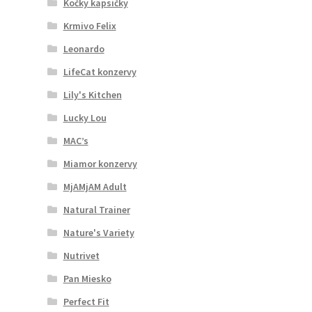
Kočky kapsičky
Krmivo Felix
Leonardo
LifeCat konzervy
Lily's Kitchen
Lucky Lou
MAC’s
Miamor konzervy
MjAMjAM Adult
Natural Trainer
Nature's Variety
Nutrivet
Pan Miesko
Perfect Fit