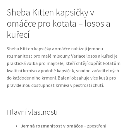
Sheba Kitten kapsičky v
Bozita pro psy — Švédské krmivo s nordickou kvalitou
omáčce pro koťata – losos a
Brit pro psy
kuřecí
Granule pro psy
Sheba Kitten kapsičky v omáčce nabízejí jemnou
rozmanitost pro malé mlsouny. Variace losos a kuřecí je
Natural Trainer pro psy — Italské krmivo s
praktická volba pro majitele, kteří chtějí dopřát koťatům
přírodními složkami
kvalitní krmivo v podobě kapsiček, snadno zařaditelných
do každodenního krmení. Balení obsahuje více kusů pro
Happy Dog — Německá kvalita a přirozené složení
pravidelnou dostupnost krmiva v pestrosti chutí.
Hill’s pro psy
Hlavní vlastnosti
Hračky pro psy
Jemná rozmanitost v omáčce
– zpestření
Konzervy a kapsičky pro psy