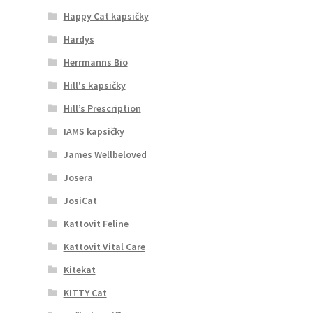
Happy Cat kapsičky
Hardys
Herrmanns Bio
Hill's kapsičky
Hill’s Prescription
IAMS kapsičky
James Wellbeloved
Josera
JosiCat
Kattovit Feline
Kattovit Vital Care
Kitekat
KITTY Cat