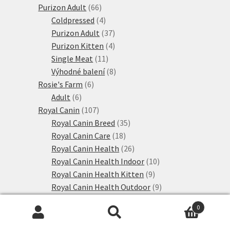
66
produktů
Purizon Adult
66
produktů
4
Coldpressed
4
produkty
37
Purizon Adult
37
produktů
4
Purizon Kitten
4
11
produkty
Single Meat
11
produktů
8
Výhodné balení
8
6
produktů
Rosie's Farm
6
6
produktů
Adult
6
produktů
107
Royal Canin
107
produktů
35
Royal Canin Breed
35
18
produktů
Royal Canin Care
18
produktů
26
Royal Canin Health
26
produktů
10
Royal Canin Health Indoor
10
9
produktů
Royal Canin Health Kitten
9
produktů
9
Royal Canin Health Outdoor
9
15
produktů
Sanabelle granule
15
0
produktů
5
Sanabelle Adult
5
Hledat:
Hledat
produktů
1
Sanabelle Kitten
1