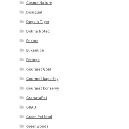
Cosma Nature
Disugual
Dogs'n Tiger
Dolina Noteci
Encore
Eukanuba
Feringa
Gourmet Gold
Gourmet kapsičky
Gourmet konzervy
GranataPet
GRAU
Green Petfood
Greenwoods