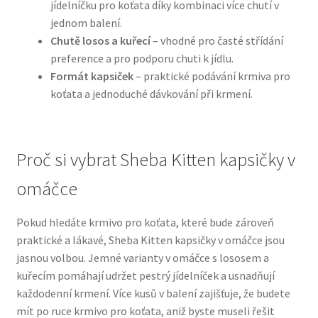
jídelníčku pro koťata díky kombinaci více chutí v
jednom balení.
N&D Farmina pro psy — Italské holistic krmivo
Chutě losos a kuřecí
– vhodné pro časté střídání
preference a pro podporu chuti k jídlu.
Oblečky pro psy
Formát kapsiček
– praktické podávání krmiva pro
koťata a jednoduché dávkování při krmení.
Pamlsky pro psy
Pelíšky pro psy
Proč si vybrat Sheba Kitten kapsičky v
omáčce
Ortopedické pelíšky
Pokud hledáte krmivo pro koťata, které bude zároveň
Přepravky pro psy
praktické a lákavé, Sheba Kitten kapsičky v omáčce jsou
jasnou volbou. Jemné varianty v omáčce s lososem a
Purizon pro psy — Vysoký obsah masa, bez obilovin
kuřecím pomáhají udržet pestrý jídelníček a usnadňují
každodenní krmení. Více kusů v balení zajišťuje, že budete
Royal Canin pro psy
mít po ruce krmivo pro koťata, aniž byste museli řešit