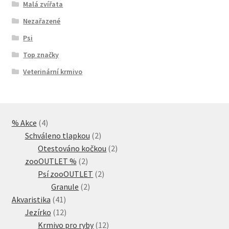
Malá zvířata
Nezařazené
Psi
Top značky
Veterinární krmivo
4
% Akce
4
produkty
2
Schváleno tlapkou
2
produkty
2
Otestováno kočkou
2
2
produkty
zooOUTLET %
2
produkty
2
Psí zooOUTLET
2
2
produkty
Granule
2
41
produkty
Akvaristika
41
produktů
12
Jezírko
12
produktů
12
Krmivo pro ryby
12