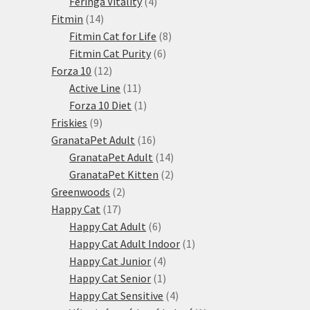
produkty
4
Feringa Vitality
4
14
produkty
Fitmin
14
produktů
8
Fitmin Cat for Life
8
6
produktů
Fitmin Cat Purity
6
12
produktů
Forza 10
12
produktů
11
Active Line
11
produktů
1
Forza 10 Diet
1
9
produkt
Friskies
9
produktů
16
GranataPet Adult
16
produktů
14
GranataPet Adult
14
produktů
2
GranataPet Kitten
2
2
produkty
Greenwoods
2
17
produkty
Happy Cat
17
produktů
6
Happy Cat Adult
6
produktů
1
Happy Cat Adult Indoor
1
4
produkt
Happy Cat Junior
4
produkty
1
Happy Cat Senior
1
produkt
4
Happy Cat Sensitive
4