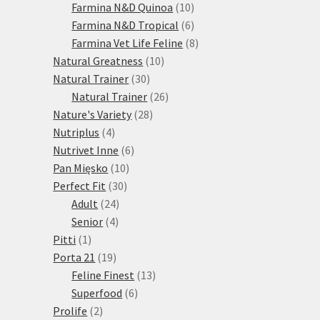
10
produktů
Farmina N&D Quinoa
10
produktů
6
Farmina N&D Tropical
6
produktů
8
Farmina Vet Life Feline
8
10
produktů
Natural Greatness
10
30
produktů
Natural Trainer
30
produktů
26
Natural Trainer
26
28
produktů
Nature's Variety
28
4
produktů
Nutriplus
4
produkty
6
Nutrivet Inne
6
10
produktů
Pan Mięsko
10
30
produktů
Perfect Fit
30
24
produktů
Adult
24
4
produktů
Senior
4
1
produkty
Pitti
1
produkt
19
Porta 21
19
produktů
13
Feline Finest
13
6
produktů
Superfood
6
2
produktů
Prolife
2