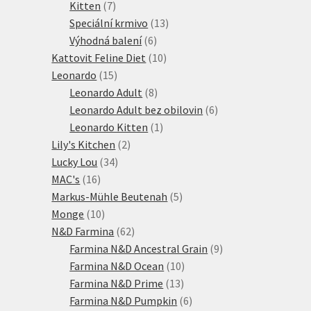
7
produkty
Kitten
7
produktů
13
Speciální krmivo
13
6
produktů
Výhodná balení
6
produktů
10
Kattovit Feline Diet
10
15
produktů
Leonardo
15
produktů
8
Leonardo Adult
8
produktů
6
Leonardo Adult bez obilovin
6
1
produktů
Leonardo Kitten
1
2
produkt
Lily's Kitchen
2
34
produkty
Lucky Lou
34
16
produktů
MAC's
16
produktů
5
Markus-Mühle Beutenah
5
10
produktů
Monge
10
produktů
62
N&D Farmina
62
produktů
9
Farmina N&D Ancestral Grain
9
10
produktů
Farmina N&D Ocean
10
13
produktů
Farmina N&D Prime
13
produktů
6
Farmina N&D Pumpkin
6