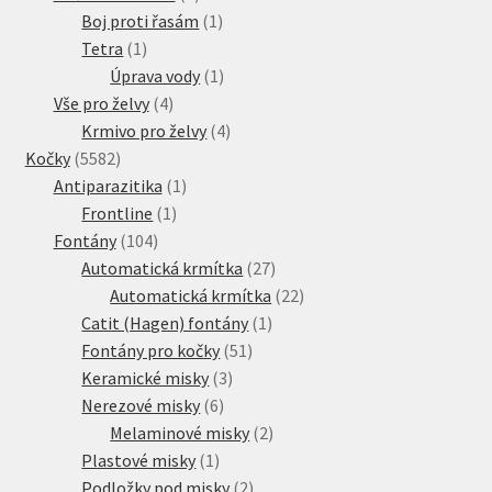
produkty
1
Boj proti řasám
1
1
produkt
Tetra
1
produkt
1
Úprava vody
1
4
produkt
Vše pro želvy
4
produkty
4
Krmivo pro želvy
4
5582
produkty
Kočky
5582
produktů
1
Antiparazitika
1
1
produkt
Frontline
1
104
produkt
Fontány
104
produktů
27
Automatická krmítka
27
produktů
22
Automatická krmítka
22
1
produktů
Catit (Hagen) fontány
1
51
produkt
Fontány pro kočky
51
3
produktů
Keramické misky
3
6
produkty
Nerezové misky
6
produktů
2
Melaminové misky
2
1
produkty
Plastové misky
1
produkt
2
Podložky pod misky
2