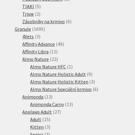
5
produkty
TIAKI
5
2
produktů
Trixie
2
produkty
6
Zásobníky na krmivo
6
1695
produktů
Granule
1695
3
produktů
4Vets
3
produkty
49
Affinity Advance
49
12
produktů
Affinity Libra
12
produktů
22
Almo Nature
22
produktů
1
Almo Nature HFC
1
produkt
9
Almo Nature Holistic Adult
9
produktů
3
Almo Nature Holistic Kitten
3
produkty
6
Almo Nature Speciální krmivo
6
13
produktů
Animonda
13
produktů
13
Animonda Carny
13
27
produktů
Applaws Adult
27
15
produktů
Adult
15
produktů
3
Kitten
3
3
produkty
Senior
3