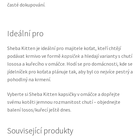
časté dokupování.
Veterinární dieta pro psy
Vodítka a obojky
Ideální pro
Wolf of Wilderness
Sheba Kitten je ideální pro majitele koťat, kteří chtějí
podávat krmivo ve formě
kapsiček
a hledají varianty s chutí
lososa a kuřecího v omáčce. Hodí se pro domácnosti, kde se
jídelníček pro koťata plánuje tak, aby byl co nejvíce pestrý a
pohodlný na krmení.
Vyberte si Sheba Kitten kapsičky v omáčce a dopřejte
svému kotěti jemnou rozmanitost chutí – objednejte
balení losos/kuřecí ještě dnes.
Související produkty