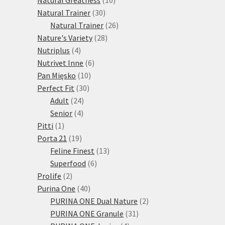
30
produktů
Natural Trainer
30
produktů
26
Natural Trainer
26
28
produktů
Nature's Variety
28
4
produktů
Nutriplus
4
produkty
6
Nutrivet Inne
6
10
produktů
Pan Mięsko
10
30
produktů
Perfect Fit
30
24
produktů
Adult
24
4
produktů
Senior
4
1
produkty
Pitti
1
produkt
19
Porta 21
19
produktů
13
Feline Finest
13
6
produktů
Superfood
6
2
produktů
Prolife
2
produkty
40
Purina One
40
produktů
2
PURINA ONE Dual Nature
2
31
produkty
PURINA ONE Granule
31