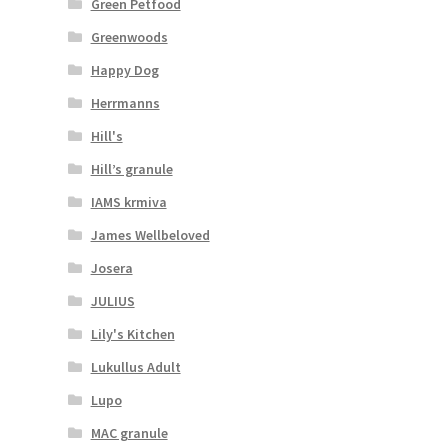
Green Petfood
Greenwoods
Happy Dog
Herrmanns
Hill's
Hill’s granule
IAMS krmiva
James Wellbeloved
Josera
JULIUS
Lily's Kitchen
Lukullus Adult
Lupo
MAC granule