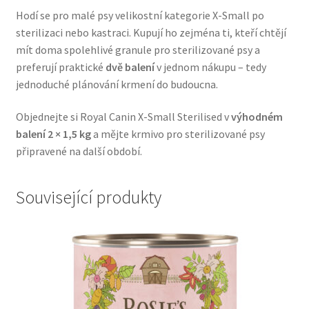
Hodí se pro malé psy velikostní kategorie X-Small po
Veterinární dieta pro psy
sterilizaci nebo kastraci. Kupují ho zejména ti, kteří chtějí
mít doma spolehlivé granule pro sterilizované psy a
Vodítka a obojky
preferují praktické
dvě balení
v jednom nákupu – tedy
jednoduché plánování krmení do budoucna.
Wolf of Wilderness
Objednejte si Royal Canin X-Small Sterilised v
výhodném
balení 2 × 1,5 kg
a mějte krmivo pro sterilizované psy
připravené na další období.
Související produkty