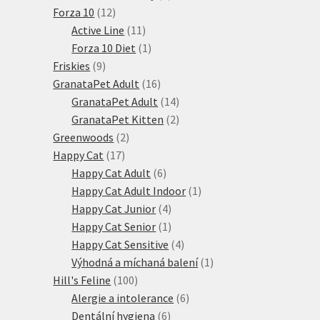
12
produktů
Forza 10
12
produktů
11
Active Line
11
produktů
1
Forza 10 Diet
1
9
produkt
Friskies
9
produktů
16
GranataPet Adult
16
produktů
14
GranataPet Adult
14
produktů
2
GranataPet Kitten
2
2
produkty
Greenwoods
2
17
produkty
Happy Cat
17
produktů
6
Happy Cat Adult
6
produktů
1
Happy Cat Adult Indoor
1
4
produkt
Happy Cat Junior
4
produkty
1
Happy Cat Senior
1
produkt
4
Happy Cat Sensitive
4
produkty
1
Výhodná a míchaná balení
1
100
produkt
Hill's Feline
100
produktů
6
Alergie a intolerance
6
6
produktů
Dentální hygiena
6