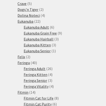
5
produktů
Crave
5
produktů
2
Dogs'n Tiger
2
produkty
4
Dolina Noteci
4
22
produkty
Eukanuba
22
produktů
6
Eukanuba Adult
6
produktů
9
Eukanuba Grain Free
9
3
produktů
Eukanuba Hairball
3
3
produkty
Eukanuba Kitten
3
1
produkty
Eukanuba Senior
1
2
produkt
Felix
2
produkty
40
Feringa
40
produktů
26
Feringa Adult
26
produktů
4
Feringa Kitten
4
3
produkty
Feringa Senior
3
produkty
4
Feringa Vitality
4
14
produkty
Fitmin
14
produktů
8
Fitmin Cat for Life
8
6
produktů
Fitmin Cat Purity
6