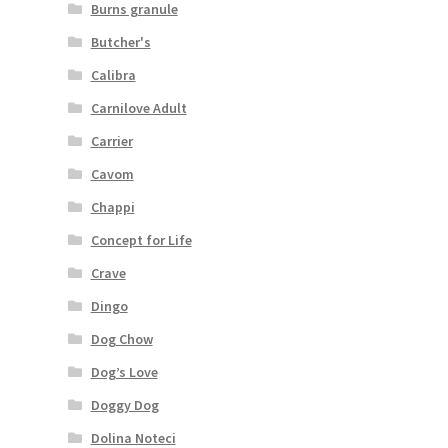
Burns granule
Butcher's
Calibra
Carnilove Adult
Carrier
Cavom
Chappi
Concept for Life
Crave
Dingo
Dog Chow
Dog’s Love
Doggy Dog
Dolina Noteci