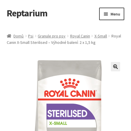
Reptarium
Přeskočit
Přejít
Menu
na
k
navigaci
obsahu
Úvodní stránka
webu
Domů
Psi
Granule pro psy
Royal Canin
X-Small
Royal
Canin X-Small Sterilised – Výhodné balení: 2 x 1,5 kg
Košík
Malá zvířata — Klece, krmivo, vybavení
Můj účet
Obchod
Pokladna
Vše pro kočky