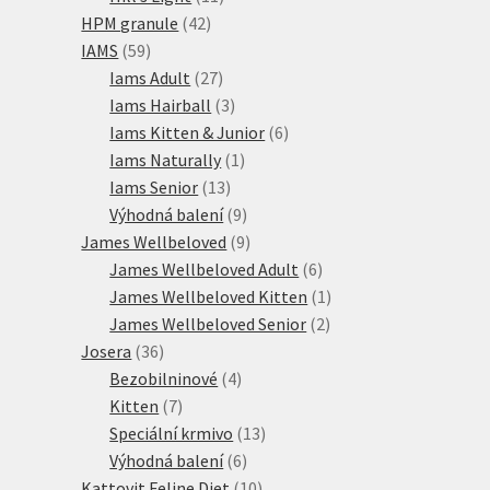
42
produktů
HPM granule
42
59
produktů
IAMS
59
produktů
27
Iams Adult
27
produktů
3
Iams Hairball
3
produkty
6
Iams Kitten & Junior
6
1
produktů
Iams Naturally
1
13
produkt
Iams Senior
13
produktů
9
Výhodná balení
9
produktů
9
James Wellbeloved
9
produktů
6
James Wellbeloved Adult
6
produktů
1
James Wellbeloved Kitten
1
2
produkt
James Wellbeloved Senior
2
36
produkty
Josera
36
produktů
4
Bezobilninové
4
7
produkty
Kitten
7
produktů
13
Speciální krmivo
13
6
produktů
Výhodná balení
6
produktů
10
Kattovit Feline Diet
10