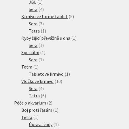
1
produktů
JBL
1
produkt
4
Sera
4
produkty
5
Krmivo ve formě tablet
5
3
produktů
Sera
3
produkty
1
Tetra
1
produkt
1
Ryby žijící převážně u dna
1
1
produkt
Sera
1
produkt
1
Speciální
1
1
produkt
Sera
1
1
produkt
Tetra
1
produkt
1
Tabletové krmivo
1
10
produkt
Vločkové krmivo
10
4
produktů
Sera
4
produkty
6
Tetra
6
produktů
2
Péče o akvárium
2
produkty
1
Boj proti řasám
1
1
produkt
Tetra
1
produkt
1
Úprava vody
1