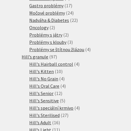
produktů
17
Gastro problémy
17
produktů
24
Močové problémy
24
produktů
22
Nadváha & Diabetes
22
2
produktů
Oncology
2
produkty
2
Problémy s játry
2
produkty
3
Problémy s klouby
3
produkty
4
Problémy se štítnou žlázou
4
97
produkty
Hill’s granule
97
produktů
4
Hill's Hairball control
4
10
produkty
Hill's Kitten
10
produktů
4
Hill's No Grain
4
produkty
4
Hill's Oral Care
4
12
produkty
Hill's Senior
12
produktů
5
Hill's Sensitive
5
produktů
4
Hill's speciální krmivo
4
27
produkty
Hill's Sterilised
27
16
produktů
Hill’s Adult
16
produktů
11
Hill’s Light
11