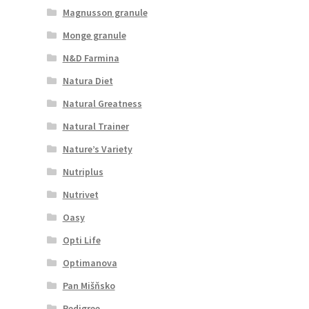
Magnusson granule
Monge granule
N&D Farmina
Natura Diet
Natural Greatness
Natural Trainer
Nature’s Variety
Nutriplus
Nutrivet
Oasy
Opti Life
Optimanova
Pan Mišňsko
Pedigree