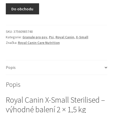
N&D Farmina pro kočky — Italské holistic krmivo
Do obchodu
Odpočívadla pro kočky
Pamlsky pro kočky
SKU:
37560985748
Kategorie:
Granule pro psy
,
Psi
,
Royal Canin
,
X-Small
Značka:
Royal Canin Care Nutrition
Purizon pro kočky
Royal Canin pro kočky
Popis
Škrabadla pro kočky
Popis
Veterinární dieta pro kočky
Royal Canin X-Small Sterilised –
Vše pro psy — Krmivo, doplňky, vybavení
výhodné balení 2 × 1,5 kg
Boudy a výběhy