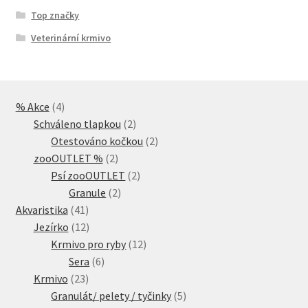
Top značky
Veterinární krmivo
4
% Akce
4
produkty
2
Schváleno tlapkou
2
produkty
2
Otestováno kočkou
2
2
produkty
zooOUTLET %
2
produkty
2
Psí zooOUTLET
2
2
produkty
Granule
2
41
produkty
Akvaristika
41
produktů
12
Jezírko
12
produktů
12
Krmivo pro ryby
12
6
produktů
Sera
6
23
produktů
Krmivo
23
produktů
5
Granulát/ pelety / tyčinky
5