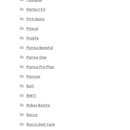
Perfect Fit
Pitti Boris
Primal
Prolife
Purina Beneful
Purina One
Purina Pro Plan
Purizon
Rafi
RINTI
Robur Bozita
Rocco
Rocco Diet Care