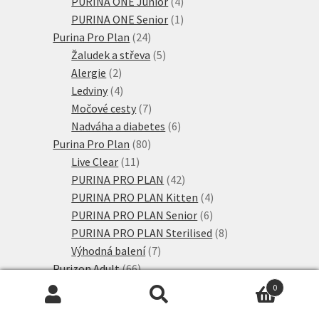
4
produktů
PURINA ONE Junior
4
produkty
1
PURINA ONE Senior
1
24
produkt
Purina Pro Plan
24
produktů
5
Žaludek a střeva
5
2
produktů
Alergie
2
produkty
4
Ledviny
4
produkty
7
Močové cesty
7
produktů
6
Nadváha a diabetes
6
80
produktů
Purina Pro Plan
80
11
produktů
Live Clear
11
produktů
42
PURINA PRO PLAN
42
produktů
4
PURINA PRO PLAN Kitten
4
6
produkty
PURINA PRO PLAN Senior
6
produktů
8
PURINA PRO PLAN Sterilised
8
7
produktů
Výhodná balení
7
66
produktů
Purizon Adult
66
produktů
4
Coldpressed
4
0
produkty
37
Purizon Adult
37
Hledat:
Hledat