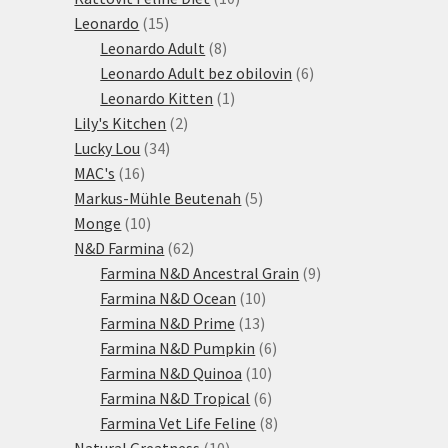
15
produktů
Leonardo
15
produktů
8
Leonardo Adult
8
produktů
6
Leonardo Adult bez obilovin
6
1
produktů
Leonardo Kitten
1
2
produkt
Lily's Kitchen
2
34
produkty
Lucky Lou
34
16
produktů
MAC's
16
produktů
5
Markus-Mühle Beutenah
5
10
produktů
Monge
10
produktů
62
N&D Farmina
62
produktů
9
Farmina N&D Ancestral Grain
9
10
produktů
Farmina N&D Ocean
10
13
produktů
Farmina N&D Prime
13
produktů
6
Farmina N&D Pumpkin
6
10
produktů
Farmina N&D Quinoa
10
produktů
6
Farmina N&D Tropical
6
produktů
8
Farmina Vet Life Feline
8
10
produktů
Natural Greatness
10