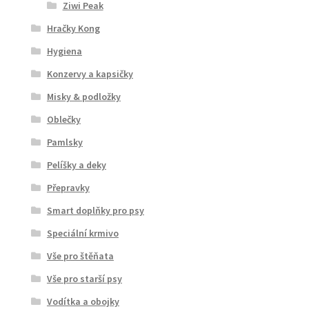
Ziwi Peak
Hračky Kong
Hygiena
Konzervy a kapsičky
Misky & podložky
Oblečky
Pamlsky
Pelíšky a deky
Přepravky
Smart doplňky pro psy
Speciální krmivo
Vše pro štěňata
Vše pro starší psy
Vodítka a obojky