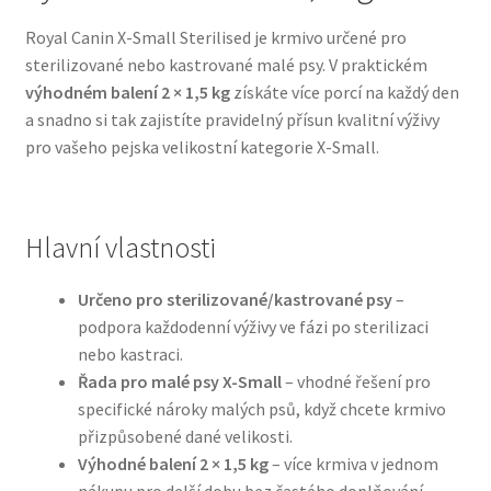
Royal Canin X-Small Sterilised je krmivo určené pro
Bozita pro psy — Švédské krmivo s nordickou kvalitou
sterilizované nebo kastrované malé psy. V praktickém
výhodném balení 2 × 1,5 kg
získáte více porcí na každý den
Brit pro psy
a snadno si tak zajistíte pravidelný přísun kvalitní výživy
pro vašeho pejska velikostní kategorie X-Small.
Granule pro psy
Natural Trainer pro psy — Italské krmivo s
Hlavní vlastnosti
přírodními složkami
Určeno pro sterilizované/kastrované psy
–
Happy Dog — Německá kvalita a přirozené složení
podpora každodenní výživy ve fázi po sterilizaci
nebo kastraci.
Hill’s pro psy
Řada pro malé psy X-Small
– vhodné řešení pro
specifické nároky malých psů, když chcete krmivo
Hračky pro psy
přizpůsobené dané velikosti.
Výhodné balení 2 × 1,5 kg
– více krmiva v jednom
Konzervy a kapsičky pro psy