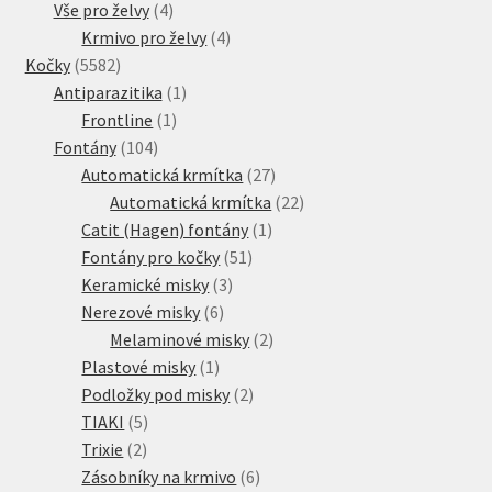
4
produkt
Vše pro želvy
4
produkty
4
Krmivo pro želvy
4
5582
produkty
Kočky
5582
produktů
1
Antiparazitika
1
1
produkt
Frontline
1
104
produkt
Fontány
104
produktů
27
Automatická krmítka
27
produktů
22
Automatická krmítka
22
1
produktů
Catit (Hagen) fontány
1
51
produkt
Fontány pro kočky
51
3
produktů
Keramické misky
3
6
produkty
Nerezové misky
6
produktů
2
Melaminové misky
2
1
produkty
Plastové misky
1
produkt
2
Podložky pod misky
2
5
produkty
TIAKI
5
2
produktů
Trixie
2
produkty
6
Zásobníky na krmivo
6