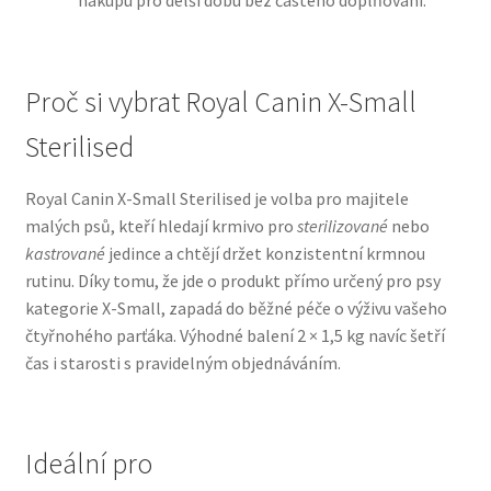
nákupu pro delší dobu bez častého doplňování.
N&D Farmina pro psy — Italské holistic krmivo
Proč si vybrat Royal Canin X-Small
Oblečky pro psy
Sterilised
Pamlsky pro psy
Royal Canin X-Small Sterilised je volba pro majitele
malých psů, kteří hledají krmivo pro
sterilizované
nebo
Pelíšky pro psy
kastrované
jedince a chtějí držet konzistentní krmnou
rutinu. Díky tomu, že jde o produkt přímo určený pro psy
Ortopedické pelíšky
kategorie X-Small, zapadá do běžné péče o výživu vašeho
čtyřnohého parťáka. Výhodné balení 2 × 1,5 kg navíc šetří
Přepravky pro psy
čas i starosti s pravidelným objednáváním.
Purizon pro psy — Vysoký obsah masa, bez obilovin
Ideální pro
Royal Canin pro psy