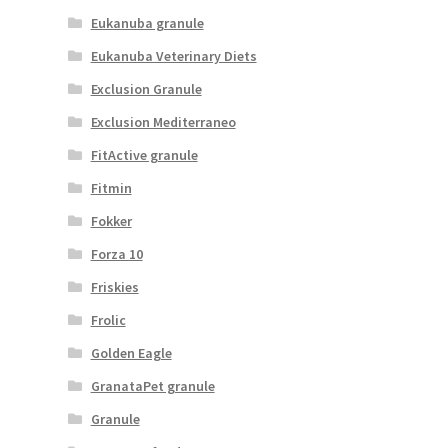
Eukanuba granule
Eukanuba Veterinary Diets
Exclusion Granule
Exclusion Mediterraneo
FitActive granule
Fitmin
Fokker
Forza 10
Friskies
Frolic
Golden Eagle
GranataPet granule
Granule