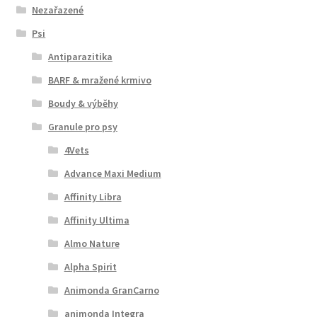
Nezařazené
Psi
Antiparazitika
BARF & mražené krmivo
Boudy & výběhy
Granule pro psy
4Vets
Advance Maxi Medium
Affinity Libra
Affinity Ultima
Almo Nature
Alpha Spirit
Animonda GranCarno
animonda Integra