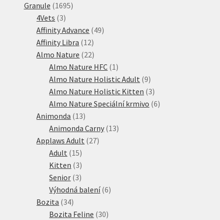
1695
produktů
Granule
1695
3
produktů
4Vets
3
produkty
49
Affinity Advance
49
12
produktů
Affinity Libra
12
produktů
22
Almo Nature
22
produktů
1
Almo Nature HFC
1
produkt
9
Almo Nature Holistic Adult
9
produktů
3
Almo Nature Holistic Kitten
3
produkty
6
Almo Nature Speciální krmivo
6
13
produktů
Animonda
13
produktů
13
Animonda Carny
13
27
produktů
Applaws Adult
27
15
produktů
Adult
15
produktů
3
Kitten
3
3
produkty
Senior
3
produkty
6
Výhodná balení
6
34
produktů
Bozita
34
produktů
30
Bozita Feline
30