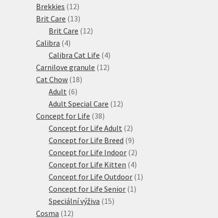
12
produktů
Brekkies
12
produktů
13
Brit Care
13
produktů
12
Brit Care
12
4
produktů
Calibra
4
produkty
4
Calibra Cat Life
4
12
produkty
Carnilove granule
12
18
produktů
Cat Chow
18
6
produktů
Adult
6
produktů
12
Adult Special Care
12
38
produktů
Concept for Life
38
produktů
2
Concept for Life Adult
2
produkty
9
Concept for Life Breed
9
produktů
2
Concept for Life Indoor
2
4
produkty
Concept for Life Kitten
4
produkty
1
Concept for Life Outdoor
1
1
produkt
Concept for Life Senior
1
15
produkt
Speciální výživa
15
12
produktů
Cosma
12