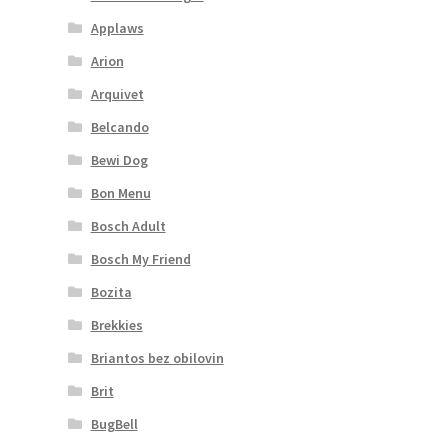
Applaws
Arion
Arquivet
Belcando
Bewi Dog
Bon Menu
Bosch Adult
Bosch My Friend
Bozita
Brekkies
Briantos bez obilovin
Brit
BugBell