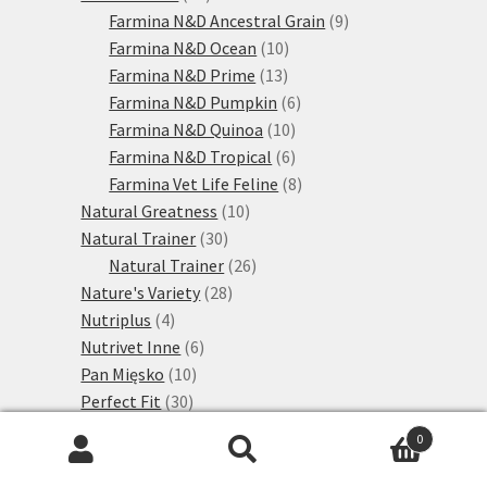
produktů
9
Farmina N&D Ancestral Grain
9
10
produktů
Farmina N&D Ocean
10
13
produktů
Farmina N&D Prime
13
produktů
6
Farmina N&D Pumpkin
6
10
produktů
Farmina N&D Quinoa
10
produktů
6
Farmina N&D Tropical
6
produktů
8
Farmina Vet Life Feline
8
10
produktů
Natural Greatness
10
30
produktů
Natural Trainer
30
produktů
26
Natural Trainer
26
28
produktů
Nature's Variety
28
4
produktů
Nutriplus
4
produkty
6
Nutrivet Inne
6
10
produktů
Pan Mięsko
10
30
produktů
Perfect Fit
30
24
produktů
Adult
24
0
4
produktů
Senior
4
Hledat:
Hledat
1
produkty
Pitti
1