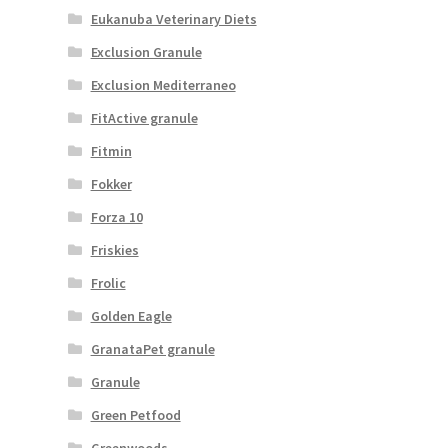
Eukanuba Veterinary Diets
Exclusion Granule
Exclusion Mediterraneo
FitActive granule
Fitmin
Fokker
Forza 10
Friskies
Frolic
Golden Eagle
GranataPet granule
Granule
Green Petfood
Greenwoods