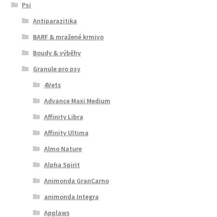
Psi
Antiparazitika
BARF & mražené krmivo
Boudy & výběhy
Granule pro psy
4Vets
Advance Maxi Medium
Affinity Libra
Affinity Ultima
Almo Nature
Alpha Spirit
Animonda GranCarno
animonda Integra
Applaws