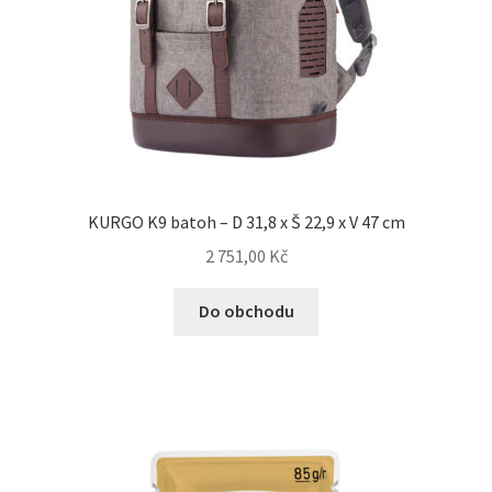
KURGO K9 batoh – D 31,8 x Š 22,9 x V 47 cm
2 751,00
Kč
Do obchodu