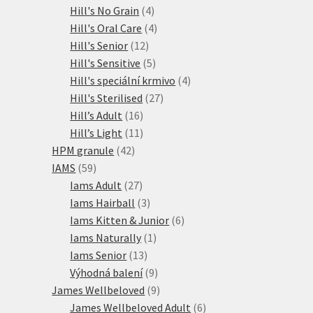
produktů
4
Hill's No Grain
4
produkty
4
Hill's Oral Care
4
12
produkty
Hill's Senior
12
produktů
5
Hill's Sensitive
5
produktů
4
Hill's speciální krmivo
4
27
produkty
Hill's Sterilised
27
16
produktů
Hill’s Adult
16
produktů
11
Hill’s Light
11
42
produktů
HPM granule
42
59
produktů
IAMS
59
produktů
27
Iams Adult
27
produktů
3
Iams Hairball
3
produkty
6
Iams Kitten & Junior
6
1
produktů
Iams Naturally
1
13
produkt
Iams Senior
13
produktů
9
Výhodná balení
9
produktů
9
James Wellbeloved
9
produktů
6
James Wellbeloved Adult
6