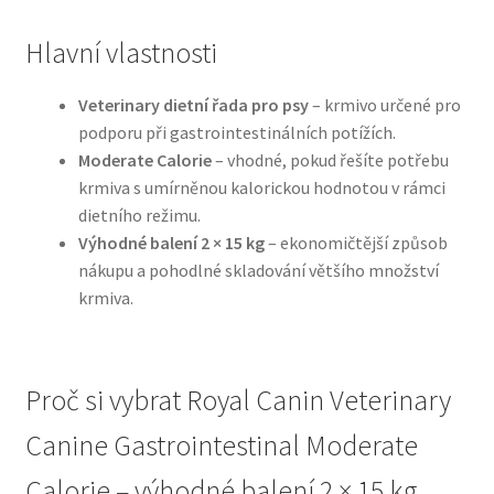
Hlavní vlastnosti
N&D Farmina pro psy — Italské holistic krmivo
Veterinary dietní řada pro psy
– krmivo určené pro
Oblečky pro psy
podporu při gastrointestinálních potížích.
Moderate Calorie
– vhodné, pokud řešíte potřebu
Pamlsky pro psy
krmiva s umírněnou kalorickou hodnotou v rámci
dietního režimu.
Pelíšky pro psy
Výhodné balení 2 × 15 kg
– ekonomičtější způsob
nákupu a pohodlné skladování většího množství
Ortopedické pelíšky
krmiva.
Přepravky pro psy
Proč si vybrat Royal Canin Veterinary
Purizon pro psy — Vysoký obsah masa, bez obilovin
Canine Gastrointestinal Moderate
Royal Canin pro psy
Calorie – výhodné balení 2 × 15 kg