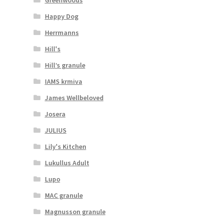
Happy Dog
Herrmanns
Hill's
Hill’s granule
IAMS krmiva
James Wellbeloved
Josera
JULIUS
Lily's Kitchen
Lukullus Adult
Lupo
MAC granule
Magnusson granule