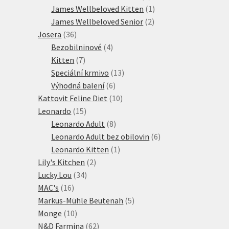
produktů
1
James Wellbeloved Kitten
1
2
produkt
James Wellbeloved Senior
2
36
produkty
Josera
36
produktů
4
Bezobilninové
4
7
produkty
Kitten
7
produktů
13
Speciální krmivo
13
6
produktů
Výhodná balení
6
produktů
10
Kattovit Feline Diet
10
15
produktů
Leonardo
15
produktů
8
Leonardo Adult
8
produktů
6
Leonardo Adult bez obilovin
6
1
produktů
Leonardo Kitten
1
2
produkt
Lily's Kitchen
2
34
produkty
Lucky Lou
34
16
produktů
MAC's
16
produktů
5
Markus-Mühle Beutenah
5
10
produktů
Monge
10
produktů
62
N&D Farmina
62