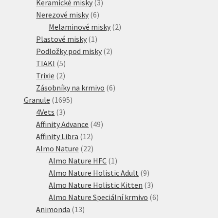
3
produktů
Keramické misky
3
6
produkty
Nerezové misky
6
produktů
2
Melaminové misky
2
1
produkty
Plastové misky
1
produkt
2
Podložky pod misky
2
5
produkty
TIAKI
5
2
produktů
Trixie
2
produkty
6
Zásobníky na krmivo
6
1695
produktů
Granule
1695
3
produktů
4Vets
3
produkty
49
Affinity Advance
49
12
produktů
Affinity Libra
12
produktů
22
Almo Nature
22
produktů
1
Almo Nature HFC
1
produkt
9
Almo Nature Holistic Adult
9
produktů
3
Almo Nature Holistic Kitten
3
produkty
6
Almo Nature Speciální krmivo
6
13
produktů
Animonda
13