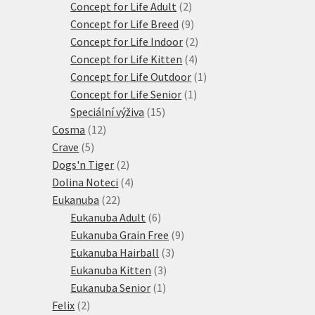
produktů
2
Concept for Life Adult
2
produkty
9
Concept for Life Breed
9
produktů
2
Concept for Life Indoor
2
4
produkty
Concept for Life Kitten
4
produkty
1
Concept for Life Outdoor
1
1
produkt
Concept for Life Senior
1
15
produkt
Speciální výživa
15
12
produktů
Cosma
12
5
produktů
Crave
5
produktů
2
Dogs'n Tiger
2
produkty
4
Dolina Noteci
4
22
produkty
Eukanuba
22
produktů
6
Eukanuba Adult
6
produktů
9
Eukanuba Grain Free
9
3
produktů
Eukanuba Hairball
3
3
produkty
Eukanuba Kitten
3
1
produkty
Eukanuba Senior
1
2
produkt
Felix
2