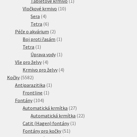
produkt
1
Tabletové krmivo
1
10
produkt
Vločkové krmivo
10
4
produktů
Sera
4
produkty
6
Tetra
6
produktů
2
Péče o akvárium
2
produkty
1
Boj proti řasám
1
1
produkt
Tetra
1
produkt
1
Úprava vody
1
4
produkt
Vše pro želvy
4
produkty
4
Krmivo pro želvy
4
5582
produkty
Kočky
5582
produktů
1
Antiparazitika
1
1
produkt
Frontline
1
104
produkt
Fontány
104
produktů
27
Automatická krmítka
27
produktů
22
Automatická krmítka
22
1
produktů
Catit (Hagen) fontány
1
51
produkt
Fontány pro kočky
51