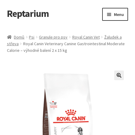
Reptarium
Přeskočit
Přejít
Menu
na
k
navigaci
obsahu
Úvodní stránka
webu
Domů
Psi
Granule pro psy
Royal Canin Vet
Žaludek a
střeva
Royal Canin Veterinary Canine Gastrointestinal Moderate
Košík
Calorie – výhodné balení 2 x 15 kg
Malá zvířata — Klece, krmivo, vybavení
Můj účet
Obchod
Pokladna
Vše pro kočky