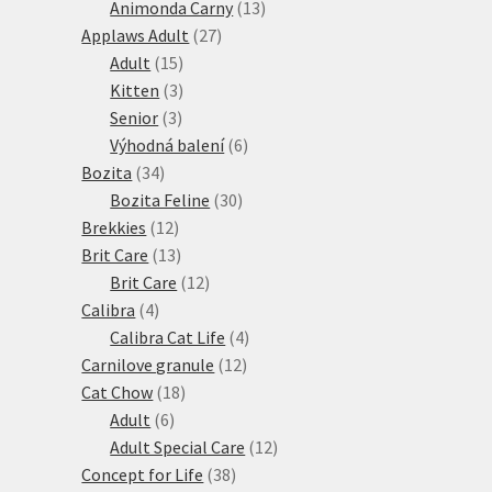
produktů
13
Animonda Carny
13
27
produktů
Applaws Adult
27
15
produktů
Adult
15
produktů
3
Kitten
3
3
produkty
Senior
3
produkty
6
Výhodná balení
6
34
produktů
Bozita
34
produktů
30
Bozita Feline
30
12
produktů
Brekkies
12
produktů
13
Brit Care
13
produktů
12
Brit Care
12
4
produktů
Calibra
4
produkty
4
Calibra Cat Life
4
12
produkty
Carnilove granule
12
18
produktů
Cat Chow
18
6
produktů
Adult
6
produktů
12
Adult Special Care
12
38
produktů
Concept for Life
38