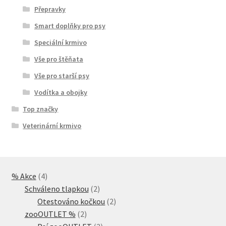
Přepravky
Smart doplňky pro psy
Speciální krmivo
Vše pro štěňata
Vše pro starší psy
Vodítka a obojky
Top značky
Veterinární krmivo
4
% Akce
4
produkty
2
Schváleno tlapkou
2
produkty
2
Otestováno kočkou
2
2
produkty
zooOUTLET %
2
produkty
2