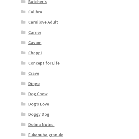
Butcher's
Calibra
Carnilove Adult
Carrier
Cavom
Chappi
Concept for Life
Crave
Dingo
Dog Chow
Dog’s Love
Doggy Dog
Dolina Noteci
Eukanuba granule