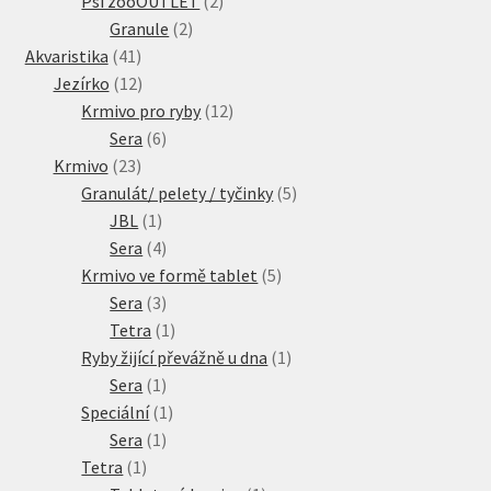
Psí zooOUTLET
2
2
produkty
Granule
2
41
produkty
Akvaristika
41
produktů
12
Jezírko
12
produktů
12
Krmivo pro ryby
12
6
produktů
Sera
6
23
produktů
Krmivo
23
produktů
5
Granulát/ pelety / tyčinky
5
1
produktů
JBL
1
produkt
4
Sera
4
produkty
5
Krmivo ve formě tablet
5
3
produktů
Sera
3
produkty
1
Tetra
1
produkt
1
Ryby žijící převážně u dna
1
1
produkt
Sera
1
produkt
1
Speciální
1
1
produkt
Sera
1
1
produkt
Tetra
1