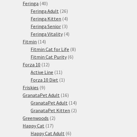
produkty
40
Feringa
40
produktů
26
Feringa Adult
26
produktů
4
Feringa Kitten
4
3
produkty
Feringa Senior
3
produkty
4
Feringa Vitality
4
14
produkty
Fitmin
14
produktů
8
Fitmin Cat for Life
8
6
produktů
Fitmin Cat Purity
6
12
produktů
Forza 10
12
produktů
11
Active Line
11
produktů
1
Forza 10 Diet
1
9
produkt
Friskies
9
produktů
16
GranataPet Adult
16
produktů
14
GranataPet Adult
14
produktů
2
GranataPet Kitten
2
2
produkty
Greenwoods
2
17
produkty
Happy Cat
17
produktů
6
Happy Cat Adult
6