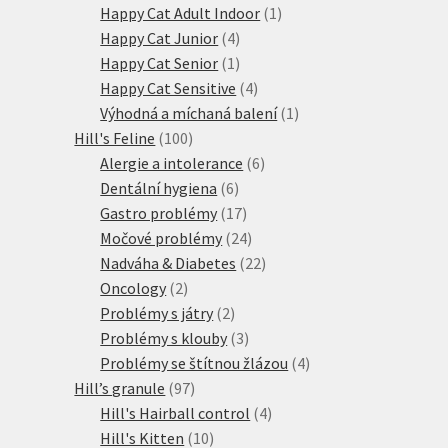
produktů
1
Happy Cat Adult Indoor
1
4
produkt
Happy Cat Junior
4
produkty
1
Happy Cat Senior
1
produkt
4
Happy Cat Sensitive
4
produkty
1
Výhodná a míchaná balení
1
100
produkt
Hill's Feline
100
produktů
6
Alergie a intolerance
6
6
produktů
Dentální hygiena
6
produktů
17
Gastro problémy
17
produktů
24
Močové problémy
24
produktů
22
Nadváha & Diabetes
22
2
produktů
Oncology
2
produkty
2
Problémy s játry
2
produkty
3
Problémy s klouby
3
produkty
4
Problémy se štítnou žlázou
4
97
produkty
Hill’s granule
97
produktů
4
Hill's Hairball control
4
10
produkty
Hill's Kitten
10