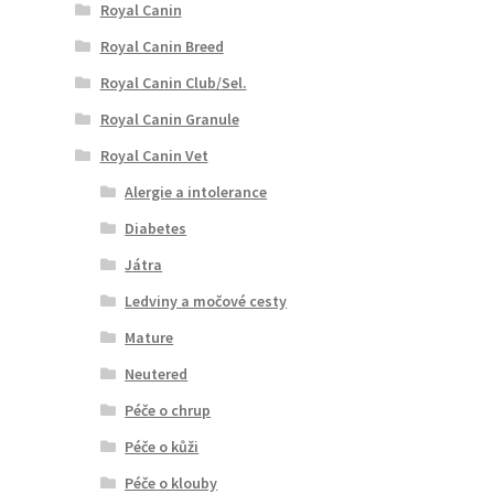
Royal Canin
Royal Canin Breed
Royal Canin Club/Sel.
Royal Canin Granule
Royal Canin Vet
Alergie a intolerance
Diabetes
Játra
Ledviny a močové cesty
Mature
Neutered
Péče o chrup
Péče o kůži
Péče o klouby