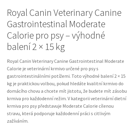
Royal Canin Veterinary Canine
Bozita pro psy — Švédské krmivo s nordickou kvalitou
Gastrointestinal Moderate
Brit pro psy
Calorie pro psy – výhodné
balení 2 × 15 kg
Granule pro psy
Royal Canin Veterinary Canine Gastrointestinal Moderate
Natural Trainer pro psy — Italské krmivo s
Calorie je veterinární krmivo určené pro psy s
přírodními složkami
gastrointestinálními potížemi. Toto výhodné balení 2 × 15
kg je praktickou volbou, pokud hledáte kvalitní krmivo do
Happy Dog — Německá kvalita a přirozené složení
domácího chovu a chcete mít jistotu, že budete mít zásobu
krmiva pro každodenní režim. V kategorii veterinární dietní
Hill’s pro psy
krmiva pro psy představuje Moderate Calorie cílenou
stravu, která podporuje každodenní práci s citlivým
Hračky pro psy
zažíváním.
Konzervy a kapsičky pro psy