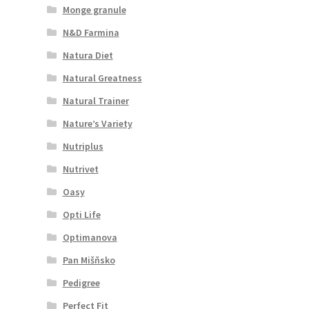
Monge granule
N&D Farmina
Natura Diet
Natural Greatness
Natural Trainer
Nature’s Variety
Nutriplus
Nutrivet
Oasy
Opti Life
Optimanova
Pan Mišňsko
Pedigree
Perfect Fit