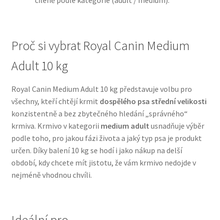
cíleně podle kategorie (adult / medium).
N&D Farmina pro psy — Italské holistic krmivo
Proč si vybrat Royal Canin Medium
Oblečky pro psy
Adult 10 kg
Pamlsky pro psy
Royal Canin Medium Adult 10 kg představuje volbu pro
všechny, kteří chtějí krmit
dospělého psa střední velikosti
Pelíšky pro psy
konzistentně a bez zbytečného hledání „správného“
krmiva. Krmivo v kategorii
medium adult
usnadňuje výběr
Ortopedické pelíšky
podle toho, pro jakou fázi života a jaký typ psa je produkt
určen. Díky balení 10 kg se hodí i jako nákup na delší
Přepravky pro psy
období, kdy chcete mít jistotu, že vám krmivo nedojde v
nejméně vhodnou chvíli.
Purizon pro psy — Vysoký obsah masa, bez obilovin
Royal Canin pro psy
Ideální pro