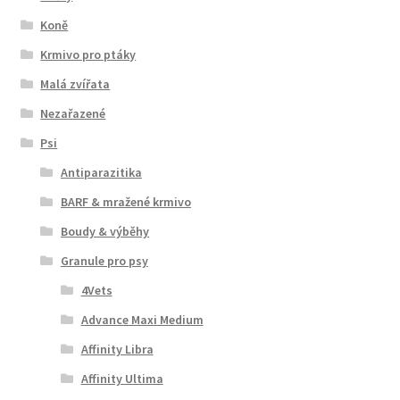
Koně
Krmivo pro ptáky
Malá zvířata
Nezařazené
Psi
Antiparazitika
BARF & mražené krmivo
Boudy & výběhy
Granule pro psy
4Vets
Advance Maxi Medium
Affinity Libra
Affinity Ultima