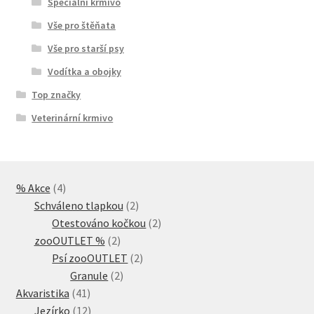
Speciální krmivo
Vše pro štěňata
Vše pro starší psy
Vodítka a obojky
Top značky
Veterinární krmivo
4
% Akce
4
produkty
2
Schváleno tlapkou
2
produkty
2
Otestováno kočkou
2
2
produkty
zooOUTLET %
2
produkty
2
Psí zooOUTLET
2
2
produkty
Granule
2
41
produkty
Akvaristika
41
produktů
12
Jezírko
12