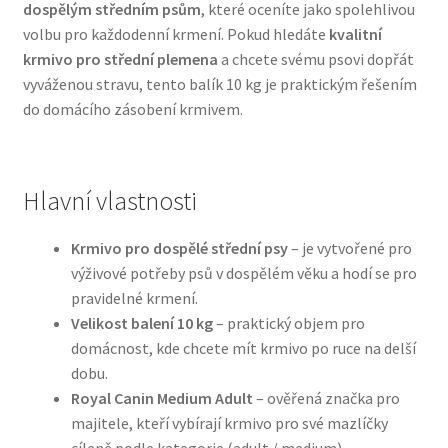
dospělým středním psům
, které oceníte jako spolehlivou
volbu pro každodenní krmení. Pokud hledáte
kvalitní
Bozita pro psy — Švédské krmivo s nordickou kvalitou
krmivo pro střední plemena
a chcete svému psovi dopřát
vyváženou stravu, tento balík 10 kg je praktickým řešením
Brit pro psy
do domácího zásobení krmivem.
Granule pro psy
Hlavní vlastnosti
Natural Trainer pro psy — Italské krmivo s
přírodními složkami
Krmivo pro dospělé střední psy
– je vytvořené pro
výživové potřeby psů v dospělém věku a hodí se pro
Happy Dog — Německá kvalita a přirozené složení
pravidelné krmení.
Velikost balení 10 kg
– praktický objem pro
Hill’s pro psy
domácnost, kde chcete mít krmivo po ruce na delší
dobu.
Hračky pro psy
Royal Canin Medium Adult
– ověřená značka pro
majitele, kteří vybírají krmivo pro své mazlíčky
Konzervy a kapsičky pro psy