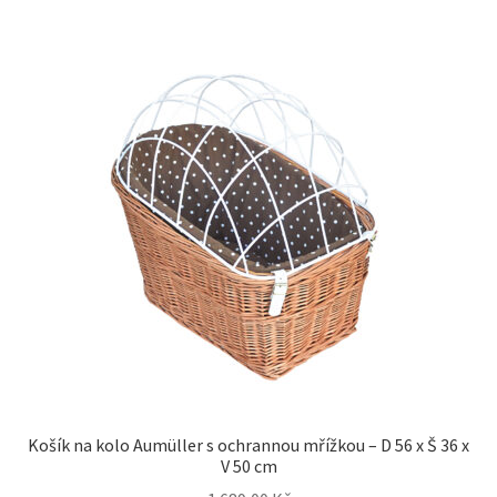
Košík na kolo Aumüller s ochrannou mřížkou – D 56 x Š 36 x
V 50 cm