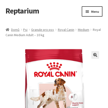
Reptarium
Přeskočit
Přejít
Menu
na
k
navigaci
obsahu
Úvodní stránka
webu
Domů
Psi
Granule pro psy
Royal Canin
Medium
Royal
Canin Medium Adult – 10 kg
Košík
Malá zvířata — Klece, krmivo, vybavení
Můj účet
Obchod
Pokladna
Vše pro kočky