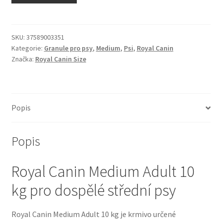
N&D Farmina pro kočky — Italské holistic krmivo
Odpočívadla pro kočky
SKU:
37589003351
Kategorie:
Granule pro psy
,
Medium
,
Psi
,
Royal Canin
Značka:
Royal Canin Size
Pamlsky pro kočky
Purizon pro kočky
Popis
Royal Canin pro kočky
Popis
Škrabadla pro kočky
Royal Canin Medium Adult 10
Veterinární dieta pro kočky
kg pro dospělé střední psy
Vše pro psy — Krmivo, doplňky, vybavení
Royal Canin Medium Adult 10 kg je krmivo určené
Boudy a výběhy