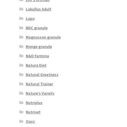
Lukullus Adult
Lupo
MAC granule
Magnusson granule
Monge granule
N&D Farmina
Natura Diet
Natural Greatness
Natural Trainer
Nature’s Variety
Nutriplus
Nutrivet
Oasy