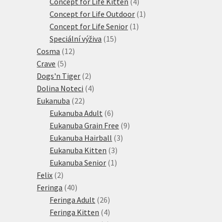
4
produkty
Concept for Life Kitten
4
produkty
1
Concept for Life Outdoor
1
1
produkt
Concept for Life Senior
1
15
produkt
Speciální výživa
15
12
produktů
Cosma
12
5
produktů
Crave
5
produktů
2
Dogs'n Tiger
2
produkty
4
Dolina Noteci
4
22
produkty
Eukanuba
22
produktů
6
Eukanuba Adult
6
produktů
9
Eukanuba Grain Free
9
3
produktů
Eukanuba Hairball
3
3
produkty
Eukanuba Kitten
3
1
produkty
Eukanuba Senior
1
2
produkt
Felix
2
produkty
40
Feringa
40
produktů
26
Feringa Adult
26
produktů
4
Feringa Kitten
4