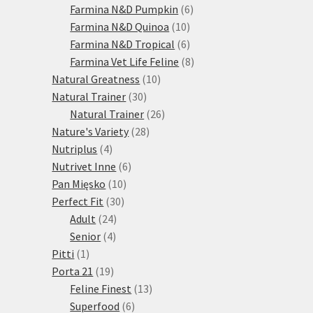
produktů
6
Farmina N&D Pumpkin
6
10
produktů
Farmina N&D Quinoa
10
produktů
6
Farmina N&D Tropical
6
produktů
8
Farmina Vet Life Feline
8
10
produktů
Natural Greatness
10
30
produktů
Natural Trainer
30
produktů
26
Natural Trainer
26
28
produktů
Nature's Variety
28
4
produktů
Nutriplus
4
produkty
6
Nutrivet Inne
6
10
produktů
Pan Mięsko
10
30
produktů
Perfect Fit
30
24
produktů
Adult
24
4
produktů
Senior
4
1
produkty
Pitti
1
produkt
19
Porta 21
19
produktů
13
Feline Finest
13
6
produktů
Superfood
6