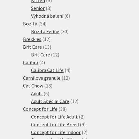
Kitten
3
3
produkty
Senior
3
produkty
6
Výhodná balení
6
34
produktů
Bozita
34
produktů
30
Bozita Feline
30
12
produktů
Brekkies
12
produktů
13
Brit Care
13
produktů
12
Brit Care
12
4
produktů
Calibra
4
produkty
4
Calibra Cat Life
4
12
produkty
Carnilove granule
12
18
produktů
Cat Chow
18
6
produktů
Adult
6
produktů
12
Adult Special Care
12
38
produktů
Concept for Life
38
produktů
2
Concept for Life Adult
2
produkty
9
Concept for Life Breed
9
produktů
2
Concept for Life Indoor
2