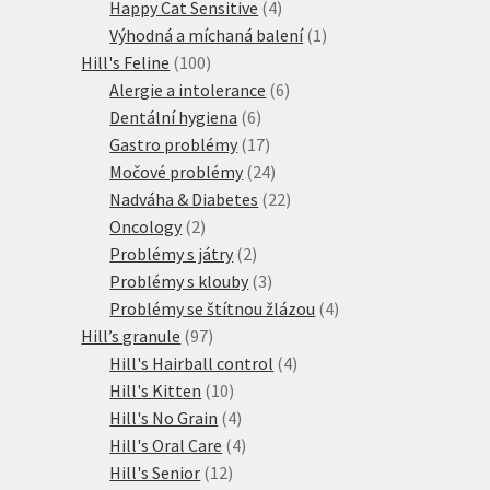
produkt
4
Happy Cat Sensitive
4
produkty
1
Výhodná a míchaná balení
1
100
produkt
Hill's Feline
100
produktů
6
Alergie a intolerance
6
6
produktů
Dentální hygiena
6
produktů
17
Gastro problémy
17
produktů
24
Močové problémy
24
produktů
22
Nadváha & Diabetes
22
2
produktů
Oncology
2
produkty
2
Problémy s játry
2
produkty
3
Problémy s klouby
3
produkty
4
Problémy se štítnou žlázou
4
97
produkty
Hill’s granule
97
produktů
4
Hill's Hairball control
4
10
produkty
Hill's Kitten
10
produktů
4
Hill's No Grain
4
produkty
4
Hill's Oral Care
4
12
produkty
Hill's Senior
12