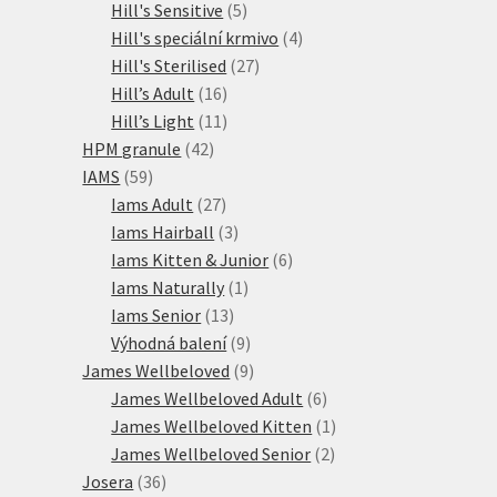
produktů
5
Hill's Sensitive
5
produktů
4
Hill's speciální krmivo
4
27
produkty
Hill's Sterilised
27
16
produktů
Hill’s Adult
16
produktů
11
Hill’s Light
11
42
produktů
HPM granule
42
59
produktů
IAMS
59
produktů
27
Iams Adult
27
produktů
3
Iams Hairball
3
produkty
6
Iams Kitten & Junior
6
1
produktů
Iams Naturally
1
13
produkt
Iams Senior
13
produktů
9
Výhodná balení
9
produktů
9
James Wellbeloved
9
produktů
6
James Wellbeloved Adult
6
produktů
1
James Wellbeloved Kitten
1
2
produkt
James Wellbeloved Senior
2
36
produkty
Josera
36