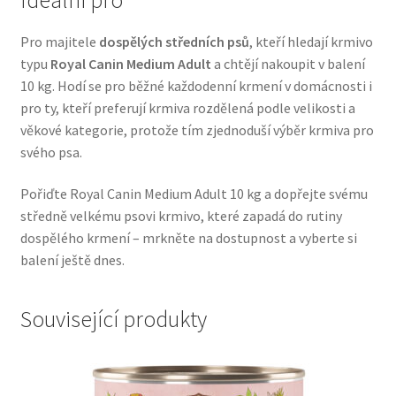
Veterinární dieta pro psy
Pro majitele
dospělých středních psů
, kteří hledají krmivo
typu
Royal Canin Medium Adult
a chtějí nakoupit v balení
Vodítka a obojky
10 kg. Hodí se pro běžné každodenní krmení v domácnosti i
pro ty, kteří preferují krmiva rozdělená podle velikosti a
Wolf of Wilderness
věkové kategorie, protože tím zjednoduší výběr krmiva pro
svého psa.
Pořiďte Royal Canin Medium Adult 10 kg a dopřejte svému
středně velkému psovi krmivo, které zapadá do rutiny
dospělého krmení – mrkněte na dostupnost a vyberte si
balení ještě dnes.
Související produkty