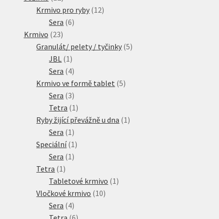
produktů
12
Krmivo pro ryby
12
6
produktů
Sera
6
23
produktů
Krmivo
23
produktů
5
Granulát/ pelety / tyčinky
5
1
produktů
JBL
1
produkt
4
Sera
4
produkty
5
Krmivo ve formě tablet
5
3
produktů
Sera
3
produkty
1
Tetra
1
produkt
1
Ryby žijící převážně u dna
1
1
produkt
Sera
1
produkt
1
Speciální
1
1
produkt
Sera
1
1
produkt
Tetra
1
produkt
1
Tabletové krmivo
1
10
produkt
Vločkové krmivo
10
4
produktů
Sera
4
produkty
6
Tetra
6