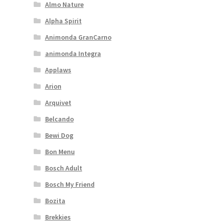
Almo Nature
Alpha Spirit
Animonda GranCarno
animonda Integra
Applaws
Arion
Arquivet
Belcando
Bewi Dog
Bon Menu
Bosch Adult
Bosch My Friend
Bozita
Brekkies