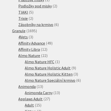
produkt
2
Podložky pod misky
2
5
produkty
TIAKI
5
2
produktů
Trixie
2
produkty
6
Zásobníky na krmivo
6
1695
produktů
Granule
1695
3
produktů
4Vets
3
produkty
49
Affinity Advance
49
12
produktů
Affinity Libra
12
produktů
22
Almo Nature
22
produktů
1
Almo Nature HFC
1
produkt
9
Almo Nature Holistic Adult
9
produktů
3
Almo Nature Holistic Kitten
3
produkty
6
Almo Nature Speciální krmivo
6
13
produktů
Animonda
13
produktů
13
Animonda Carny
13
27
produktů
Applaws Adult
27
15
produktů
Adult
15
produktů
3