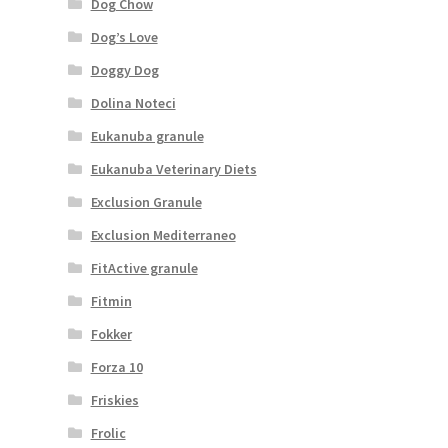
Dog Chow
Dog’s Love
Doggy Dog
Dolina Noteci
Eukanuba granule
Eukanuba Veterinary Diets
Exclusion Granule
Exclusion Mediterraneo
FitActive granule
Fitmin
Fokker
Forza 10
Friskies
Frolic