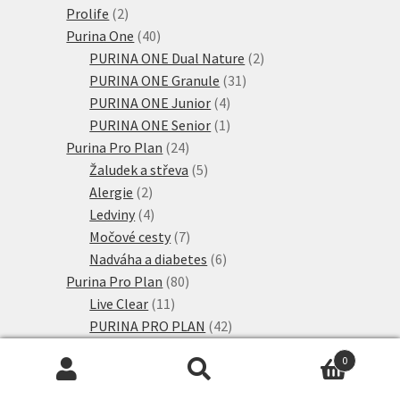
2
produktů
Prolife
2
produkty
40
Purina One
40
produktů
2
PURINA ONE Dual Nature
2
31
produkty
PURINA ONE Granule
31
4
produktů
PURINA ONE Junior
4
produkty
1
PURINA ONE Senior
1
24
produkt
Purina Pro Plan
24
produktů
5
Žaludek a střeva
5
2
produktů
Alergie
2
produkty
4
Ledviny
4
produkty
7
Močové cesty
7
produktů
6
Nadváha a diabetes
6
80
produktů
Purina Pro Plan
80
11
produktů
Live Clear
11
produktů
42
PURINA PRO PLAN
42
produktů
4
PURINA PRO PLAN Kitten
4
0
6
produkty
PURINA PRO PLAN Senior
6
Hledat:
Hledat
produktů
8
PURINA PRO PLAN Sterilised
8