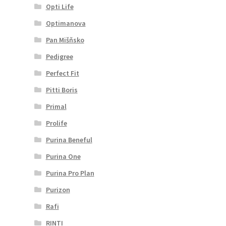
Opti Life
Optimanova
Pan Mišňsko
Pedigree
Perfect Fit
Pitti Boris
Primal
Prolife
Purina Beneful
Purina One
Purina Pro Plan
Purizon
Rafi
RINTI