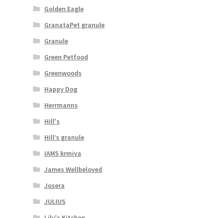
Golden Eagle
GranataPet granule
Granule
Green Petfood
Greenwoods
Happy Dog
Herrmanns
Hill's
Hill’s granule
IAMS krmiva
James Wellbeloved
Josera
JULIUS
Lily's Kitchen