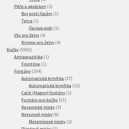
produktů
2
Péče o akvárium
2
produkty
1
Boj proti řasám
1
1
produkt
Tetra
1
produkt
1
Úprava vody
1
4
produkt
Vše pro želvy
4
produkty
4
Krmivo pro želvy
4
5582
produkty
Kočky
5582
produktů
1
Antiparazitika
1
1
produkt
Frontline
1
104
produkt
Fontány
104
produktů
27
Automatická krmítka
27
produktů
22
Automatická krmítka
22
1
produktů
Catit (Hagen) fontány
1
51
produkt
Fontány pro kočky
51
3
produktů
Keramické misky
3
6
produkty
Nerezové misky
6
produktů
2
Melaminové misky
2
1
produkty
Plastové misky
1