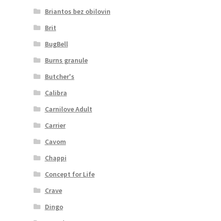
Briantos bez obilovin
Brit
BugBell
Burns granule
Butcher's
Calibra
Carnilove Adult
Carrier
Cavom
Chappi
Concept for Life
Crave
Dingo