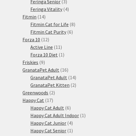
3
produkty
Feringa Senior
3
produkty
4
Feringa Vitality
4
14
produkty
Fitmin
14
produktů
8
Fitmin Cat for Life
8
6
produktů
Fitmin Cat Purity
6
12
produktů
Forza 10
12
produktů
11
Active Line
11
produktů
1
Forza 10 Diet
1
9
produkt
Friskies
9
produktů
16
GranataPet Adult
16
produktů
14
GranataPet Adult
14
produktů
2
GranataPet Kitten
2
2
produkty
Greenwoods
2
17
produkty
Happy Cat
17
produktů
6
Happy Cat Adult
6
produktů
1
Happy Cat Adult Indoor
1
4
produkt
Happy Cat Junior
4
produkty
1
Happy Cat Senior
1