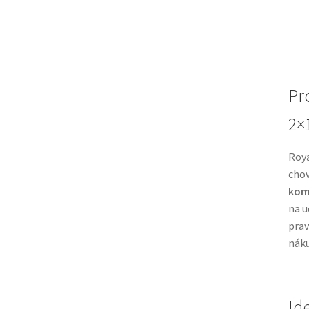
Pr
2×
Roya
chov
kom
na u
prav
náku
Id