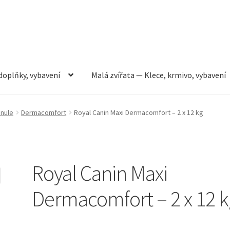
doplňky, vybavení
Malá zvířata — Klece, krmivo, vybavení
rmivo, vybavení
Můj účet
Obchod
Pokladna
Vše pro kočky
anule
Dermacomfort
Royal Canin Maxi Dermacomfort – 2 x 12 kg
Royal Canin Maxi
Dermacomfort – 2 x 12 k