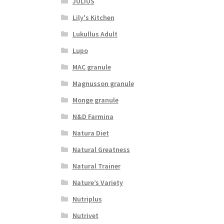
JULIUS
Lily's Kitchen
Lukullus Adult
Lupo
MAC granule
Magnusson granule
Monge granule
N&D Farmina
Natura Diet
Natural Greatness
Natural Trainer
Nature’s Variety
Nutriplus
Nutrivet