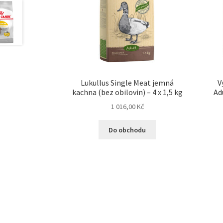
Lukullus Single Meat jemná
V
kachna (bez obilovin) – 4 x 1,5 kg
Ad
1 016,00
Kč
Do obchodu