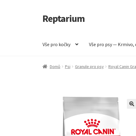
Reptarium
Přeskočit
Přejít
na
k
navigaci
obsahu
webu
Vše pro kočky
Vše pro psy — Krmivo, 
Úvodní stránka
Košík
Malá zvířata — Klece, k
Domů
Psi
Granule pro psy
Royal Canin Gr
Vše pro psy — Krmivo, doplňky, vybavení