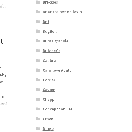
Brekkies
í a
Briantos bez obilovin
Brit
BugBell
t
Burns granule
Butcher's
Calibra
o
Carnilove Adult
cký
Carrier
se
Cavom
ní
Chappi
ení.
Concept for Life
Crave
Dingo