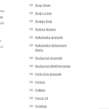
Dog Chow
oru
Dog’s Love
sy
Doggy Dog
yal
Dolina Noteci
Eukanuba granule
u
Eukanuba Veterinary
si
Diets
Exclusion Granule
Exclusion Mediterraneo
FitActive granule
Fitmin
Fokker
Forza 10
Friskies