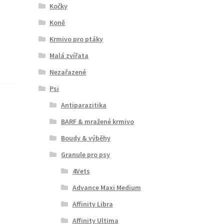
Kočky
Koně
Krmivo pro ptáky
Malá zvířata
Nezařazené
Psi
Antiparazitika
BARF & mražené krmivo
Boudy & výběhy
Granule pro psy
4Vets
Advance Maxi Medium
Affinity Libra
Affinity Ultima