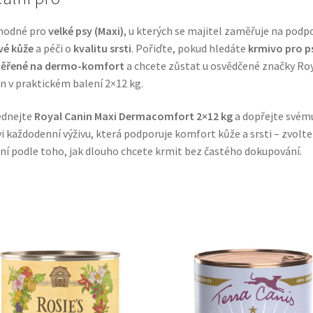
vhodné pro
velké psy (Maxi)
, u kterých se majitel zaměřuje na podp
ivé kůže
a péči o
kvalitu srsti
. Pořiďte, pokud hledáte
krmivo pro p
ěřené na dermo-komfort
a chcete zůstat u osvědčené značky Ro
n v praktickém balení 2×12 kg.
ednejte
Royal Canin Maxi Dermacomfort 2×12 kg
a dopřejte svém
i každodenní výživu, která podporuje komfort kůže a srsti – zvolte 
ní podle toho, jak dlouho chcete krmit bez častého dokupování.