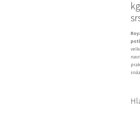
kg
sr
Roy
pot
velk
navr
prak
snáz
Hl