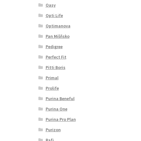
Oasy
Opti Life
Optimanova
Pan Mišňsko
Pedigree
Perfect Fit
Pitti Boris
Primal
Prolife
Purina Beneful
Purina One
Purina Pro Plan
Purizon
Rafi