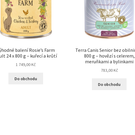
ýhodné balení Rosie’s Farm
Terra Canis Senior bez obilni
ult 24 x 800 g – kuřecí a krůtí
800 g – hovězí s celerem,
meruňkami a bylinkami
1 749,00
Kč
783,00
Kč
Do obchodu
Do obchodu