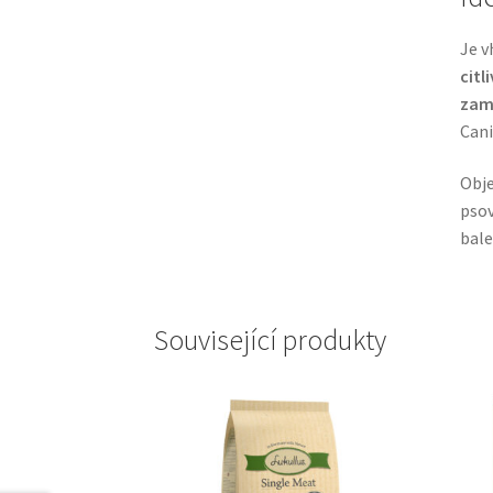
Je 
citl
zam
Cani
Obj
psov
bale
Související produkty