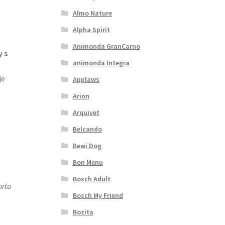
Almo Nature
Alpha Spirit
Animonda GranCarno
y s
animonda Integra
je
Applaws
Arion
Arquivet
Belcando
Bewi Dog
Bon Menu
Bosch Adult
rtu
Bosch My Friend
Bozita