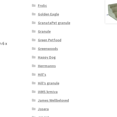
Frolic
Golden Eagle
GranataPet granule
Granule
Green Petfood
n 6 x
Greenwoods
Happy Dog
Herrmanns
Hill's
Hill’s granule
IAMS krmiva
James Wellbeloved
Josera