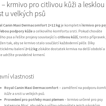
 – krmivo pro citlivou kůži a lesklou
st u velkých psů
al Canin Maxi Dermacomfort 2×12 kg
je kompletní
krmivo pro ps
řebou podpory kůže
a celkového komfortu srsti. Pokud chováte
ého psa a řešíte projevy související s
citlivou kůží
, tento přípravek 
žen tak, aby se krmivo stalo součástí každodenní péče. Díky
tickému balení
2×12 kg
získáte dostatek krmiva na delší období a
e udržíte pravidelné krmení.
avní vlastnosti
Royal Canin Maxi Dermacomfort
– zaměření na podporu
komfo
kůže
a srsti u velkých psů.
Provedení pro potřeby maxi plemen
– krmivo určené pro psy
kategorie
Maxi
, aby péče o výživu odpovídala jejich nárokům.