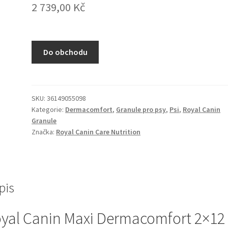
2 739,00
Kč
Do obchodu
SKU:
36149055098
Kategorie:
Dermacomfort
,
Granule pro psy
,
Psi
,
Royal Canin
Granule
Značka:
Royal Canin Care Nutrition
pis
yal Canin Maxi Dermacomfort 2×12