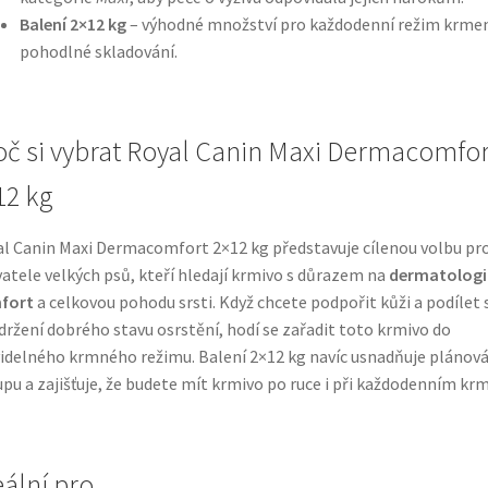
Balení 2×12 kg
– výhodné množství pro každodenní režim krmen
pohodlné skladování.
oč si vybrat Royal Canin Maxi Dermacomfor
12 kg
l Canin Maxi Dermacomfort 2×12 kg představuje cílenou volbu pr
atele velkých psů, kteří hledají krmivo s důrazem na
dermatologi
fort
a celkovou pohodu srsti. Když chcete podpořit kůži a podílet 
držení dobrého stavu osrstění, hodí se zařadit toto krmivo do
idelného krmného režimu. Balení 2×12 kg navíc usnadňuje plánová
pu a zajišťuje, že budete mít krmivo po ruce i při každodenním krm
eální pro