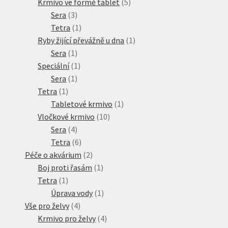
produkty
5
Krmivo ve formě tablet
5
3
produktů
Sera
3
produkty
1
Tetra
1
produkt
1
Ryby žijící převážně u dna
1
1
produkt
Sera
1
produkt
1
Speciální
1
1
produkt
Sera
1
1
produkt
Tetra
1
produkt
1
Tabletové krmivo
1
10
produkt
Vločkové krmivo
10
4
produktů
Sera
4
produkty
6
Tetra
6
produktů
2
Péče o akvárium
2
produkty
1
Boj proti řasám
1
1
produkt
Tetra
1
produkt
1
Úprava vody
1
4
produkt
Vše pro želvy
4
produkty
4
Krmivo pro želvy
4