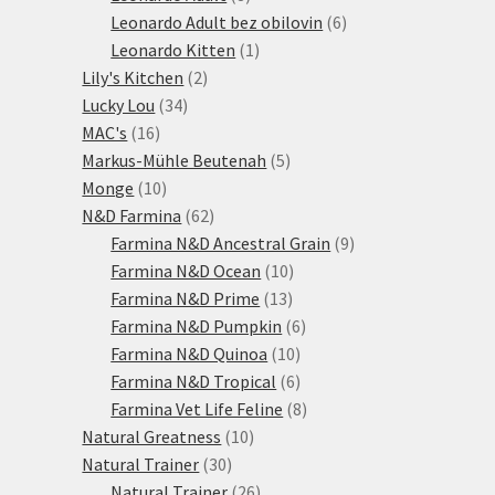
produktů
6
Leonardo Adult bez obilovin
6
1
produktů
Leonardo Kitten
1
2
produkt
Lily's Kitchen
2
34
produkty
Lucky Lou
34
16
produktů
MAC's
16
produktů
5
Markus-Mühle Beutenah
5
10
produktů
Monge
10
produktů
62
N&D Farmina
62
produktů
9
Farmina N&D Ancestral Grain
9
10
produktů
Farmina N&D Ocean
10
13
produktů
Farmina N&D Prime
13
produktů
6
Farmina N&D Pumpkin
6
10
produktů
Farmina N&D Quinoa
10
produktů
6
Farmina N&D Tropical
6
produktů
8
Farmina Vet Life Feline
8
10
produktů
Natural Greatness
10
30
produktů
Natural Trainer
30
produktů
26
Natural Trainer
26