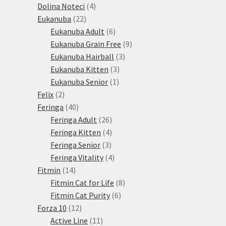
produkty
4
Dolina Noteci
4
22
produkty
Eukanuba
22
produktů
6
Eukanuba Adult
6
produktů
9
Eukanuba Grain Free
9
3
produktů
Eukanuba Hairball
3
3
produkty
Eukanuba Kitten
3
1
produkty
Eukanuba Senior
1
2
produkt
Felix
2
produkty
40
Feringa
40
produktů
26
Feringa Adult
26
produktů
4
Feringa Kitten
4
3
produkty
Feringa Senior
3
produkty
4
Feringa Vitality
4
14
produkty
Fitmin
14
produktů
8
Fitmin Cat for Life
8
6
produktů
Fitmin Cat Purity
6
12
produktů
Forza 10
12
produktů
11
Active Line
11