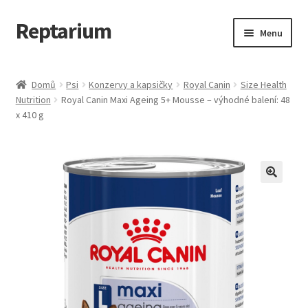
Reptarium
Přeskočit
Přejít
Menu
na
k
navigaci
obsahu
Úvodní stránka
webu
Domů
Psi
Konzervy a kapsičky
Royal Canin
Size Health
Nutrition
Royal Canin Maxi Ageing 5+ Mousse – výhodné balení: 48
Košík
x 410 g
Malá zvířata — Klece, krmivo, vybavení
Můj účet
Obchod
Pokladna
Vše pro kočky