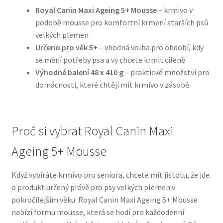
Royal Canin Maxi Ageing 5+ Mousse
– krmivo v
podobě mousse pro komfortní krmení starších psů
N&D Farmina pro psy — Italské holistic krmivo
velkých plemen
Určeno pro věk 5+
– vhodná volba pro období, kdy
Oblečky pro psy
se mění potřeby psa a vy chcete krmit cíleně
Výhodné balení 48 x 410 g
– praktické množství pro
Pamlsky pro psy
domácnosti, které chtějí mít krmivo v zásobě
Pelíšky pro psy
Proč si vybrat Royal Canin Maxi
Ortopedické pelíšky
Ageing 5+ Mousse
Přepravky pro psy
Když vybíráte krmivo pro seniora, chcete mít jistotu, že jde
Purizon pro psy — Vysoký obsah masa, bez obilovin
o produkt určený právě pro psy velkých plemen v
pokročilejším věku. Royal Canin Maxi Ageing 5+ Mousse
Royal Canin pro psy
nabízí formu mousse, která se hodí pro každodenní