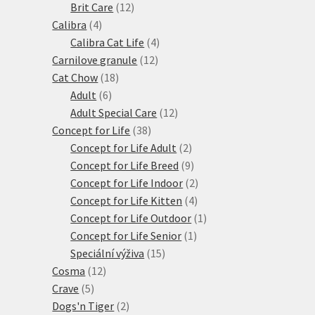
produktů
12
Brit Care
12
4
produktů
Calibra
4
produkty
4
Calibra Cat Life
4
12
produkty
Carnilove granule
12
18
produktů
Cat Chow
18
6
produktů
Adult
6
produktů
12
Adult Special Care
12
38
produktů
Concept for Life
38
produktů
2
Concept for Life Adult
2
produkty
9
Concept for Life Breed
9
produktů
2
Concept for Life Indoor
2
4
produkty
Concept for Life Kitten
4
produkty
1
Concept for Life Outdoor
1
1
produkt
Concept for Life Senior
1
15
produkt
Speciální výživa
15
12
produktů
Cosma
12
5
produktů
Crave
5
produktů
2
Dogs'n Tiger
2