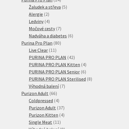
produktů
5
Žaludek a střeva
5
2
produktů
Alergie
2
produkty
4
Ledviny
4
produkty
7
Močové cesty
7
produktů
6
Nadváha a diabetes
6
80
produktů
Purina Pro Plan
80
11
produktů
Live Clear
11
produktů
42
PURINA PRO PLAN
42
produktů
4
PURINA PRO PLAN Kitten
4
6
produkty
PURINA PRO PLAN Senior
6
produktů
8
PURINA PRO PLAN Sterilised
8
7
produktů
Výhodná balení
7
66
produktů
Purizon Adult
66
produktů
4
Coldpressed
4
produkty
37
Purizon Adult
37
produktů
4
Purizon Kitten
4
11
produkty
Single Meat
11
produktů
8