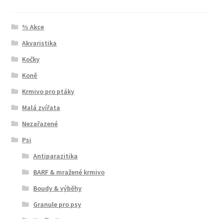
% Akce
Akvaristika
Kočky
Koně
Krmivo pro ptáky
Malá zvířata
Nezařazené
Psi
Antiparazitika
BARF & mražené krmivo
Boudy & výběhy
Granule pro psy