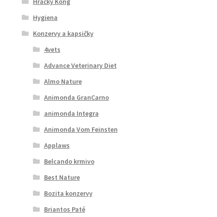
Hračky Kong
Hygiena
Konzervy a kapsičky
4vets
Advance Veterinary Diet
Almo Nature
Animonda GranCarno
animonda Integra
Animonda Vom Feinsten
Applaws
Belcando krmivo
Best Nature
Bozita konzervy
Briantos Paté