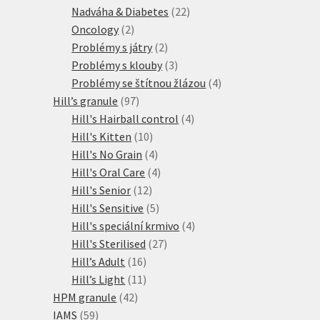
produktů
22
Nadváha & Diabetes
22
2
produktů
Oncology
2
produkty
2
Problémy s játry
2
produkty
3
Problémy s klouby
3
produkty
4
Problémy se štítnou žlázou
4
97
produkty
Hill’s granule
97
produktů
4
Hill's Hairball control
4
10
produkty
Hill's Kitten
10
produktů
4
Hill's No Grain
4
produkty
4
Hill's Oral Care
4
12
produkty
Hill's Senior
12
produktů
5
Hill's Sensitive
5
produktů
4
Hill's speciální krmivo
4
27
produkty
Hill's Sterilised
27
16
produktů
Hill’s Adult
16
produktů
11
Hill’s Light
11
42
produktů
HPM granule
42
59
produktů
IAMS
59