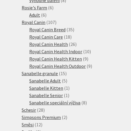
Výhodné balení
8
6
produktů
Rosie's Farm
6
6
produktů
Adult
6
produktů
107
Royal Canin
107
produktů
35
Royal Canin Breed
35
18
produktů
Royal Canin Care
18
produktů
26
Royal Canin Health
26
produktů
10
Royal Canin Health Indoor
10
9
produktů
Royal Canin Health Kitten
9
produktů
9
Royal Canin Health Outdoor
9
15
produktů
Sanabelle granule
15
produktů
5
Sanabelle Adult
5
produktů
1
Sanabelle Kitten
1
1
produkt
Sanabelle Senior
1
produkt
8
Sanabelle speciální výživa
8
28
produktů
Schesir
28
produktů
2
Simpsons Premium
2
12
produkty
Směsi
12