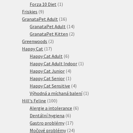
produktů
1
Forza 10 Diet
1
9
produkt
Friskies
9
produktů
16
GranataPet Adult
16
produktů
14
GranataPet Adult
14
produktů
2
GranataPet Kitten
2
2
produkty
Greenwoods
2
17
produkty
Happy Cat
17
produktů
6
Happy Cat Adult
6
produktů
1
Happy Cat Adult Indoor
1
4
produkt
Happy Cat Junior
4
produkty
1
Happy Cat Senior
1
produkt
4
Happy Cat Sensitive
4
produkty
1
Výhodná a míchaná balení
1
100
produkt
Hill's Feline
100
produktů
6
Alergie a intolerance
6
6
produktů
Dentální hygiena
6
produktů
17
Gastro problémy
17
produktů
24
Močové problémy
24