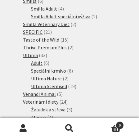
6
produktů
Smilla
6
produktů
4
Smilla Adult
4
produkty
2
Smilla Adult speciální výživa
2
2
produkty
Smilla Veterinary Diet
2
21
produkty
SPECIFIC
21
produktů
15
Taste of the Wild
15
produktů
2
Thrive PremiumPlus
2
33
produkty
Ultima
33
produktů
6
Adult
6
produktů
6
Speciální krmivo
6
2
produktů
Ultima Nature
2
produkty
19
Ultima Sterilised
19
5
produktů
Venandi Animal
5
produktů
24
Veterinární diety
24
produktů
3
Žaludek a střeva
3
4
produkty
Alergie
4
2
produkty
Játra
2
0
produkty
4
Hledat:
Hledat
Ledviny
4