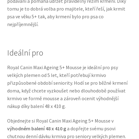
podávání a pomáhá udržet pravidelný režim krmení. Díky
Veterinární dieta pro psy
tomu je to dobrá volba pro majitele, kteří řeší, jak krmit
psa ve věku 5+ tak, aby krmení bylo pro psa co
nejpříjemnější.
Vodítka a obojky
Wolf of Wilderness
Ideální pro
Royal Canin Maxi Ageing 5+ Mousse je ideální pro psy
velkých plemen od 5 let, kteří potřebují krmivo
přizpůsobené období seniority. Hodí se pro běžné krmení
doma, když chcete vyzkoušet nebo dlouhodobě používat
krmivo ve formě mousse a zároveň ocenit výhodnější
nákup díky balení 48 x 410 g.
Objednejte si Royal Canin Maxi Ageing 5+ Mousse v
výhodném balení 48 x 410 g
a dopřejte svému psovi
chutnou denní dávku krmiva pro seniory velkých plemen.