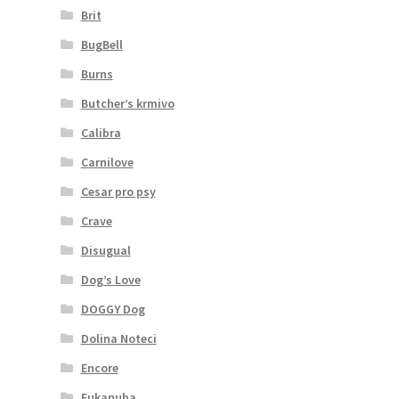
Brit
BugBell
Burns
Butcher’s krmivo
Calibra
Carnilove
Cesar pro psy
Crave
Disugual
Dog’s Love
DOGGY Dog
Dolina Noteci
Encore
Eukanuba