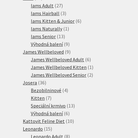
produktů
27
Iams Adult
27
produktů
3
Iams Hairball
3
produkty
6
Iams Kitten & Junior
6
1
produktů
Iams Naturally
1
13
produkt
Iams Senior
13
produktů
9
Výhodná balení
9
produktů
9
James Wellbeloved
9
produktů
6
James Wellbeloved Adult
6
produktů
1
James Wellbeloved Kitten
1
2
produkt
James Wellbeloved Senior
2
36
produkty
Josera
36
produktů
4
Bezobilninové
4
7
produkty
Kitten
7
produktů
13
Speciální krmivo
13
6
produktů
Výhodná balení
6
produktů
10
Kattovit Feline Diet
10
15
produktů
Leonardo
15
produktů
8
Leonardo Adult
8