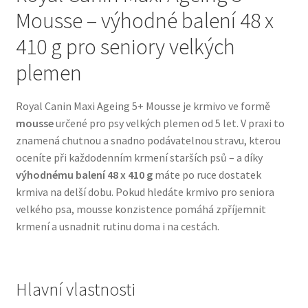
Mousse – výhodné balení 48 x
Bozita pro psy — Švédské krmivo s nordickou kvalitou
410 g pro seniory velkých
plemen
Brit pro psy
Royal Canin Maxi Ageing 5+ Mousse je krmivo ve formě
Granule pro psy
mousse
určené pro psy velkých plemen od 5 let. V praxi to
znamená chutnou a snadno podávatelnou stravu, kterou
Natural Trainer pro psy — Italské krmivo s
oceníte při každodenním krmení starších psů – a díky
přírodními složkami
výhodnému balení 48 x 410 g
máte po ruce dostatek
krmiva na delší dobu. Pokud hledáte krmivo pro seniora
Happy Dog — Německá kvalita a přirozené složení
velkého psa, mousse konzistence pomáhá zpříjemnit
krmení a usnadnit rutinu doma i na cestách.
Hill’s pro psy
Hračky pro psy
Hlavní vlastnosti
Konzervy a kapsičky pro psy