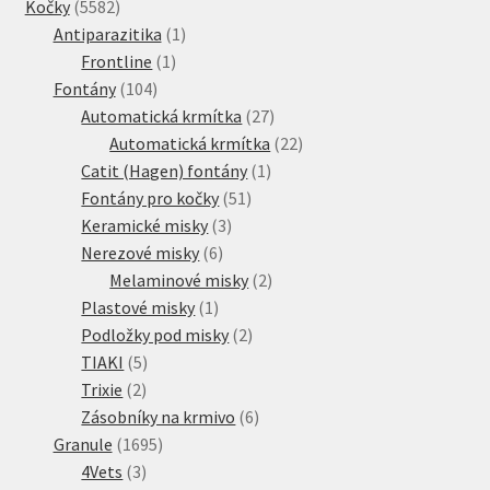
5582
produkty
Kočky
5582
produktů
1
Antiparazitika
1
1
produkt
Frontline
1
104
produkt
Fontány
104
produktů
27
Automatická krmítka
27
produktů
22
Automatická krmítka
22
1
produktů
Catit (Hagen) fontány
1
51
produkt
Fontány pro kočky
51
3
produktů
Keramické misky
3
6
produkty
Nerezové misky
6
produktů
2
Melaminové misky
2
1
produkty
Plastové misky
1
produkt
2
Podložky pod misky
2
5
produkty
TIAKI
5
2
produktů
Trixie
2
produkty
6
Zásobníky na krmivo
6
1695
produktů
Granule
1695
3
produktů
4Vets
3