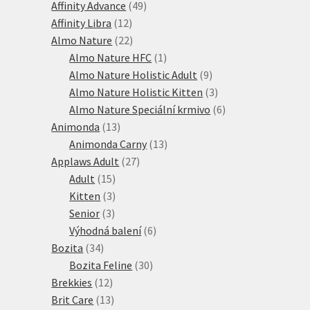
produkty
49
Affinity Advance
49
12
produktů
Affinity Libra
12
produktů
22
Almo Nature
22
produktů
1
Almo Nature HFC
1
produkt
9
Almo Nature Holistic Adult
9
produktů
3
Almo Nature Holistic Kitten
3
produkty
6
Almo Nature Speciální krmivo
6
13
produktů
Animonda
13
produktů
13
Animonda Carny
13
27
produktů
Applaws Adult
27
15
produktů
Adult
15
produktů
3
Kitten
3
3
produkty
Senior
3
produkty
6
Výhodná balení
6
34
produktů
Bozita
34
produktů
30
Bozita Feline
30
12
produktů
Brekkies
12
produktů
13
Brit Care
13