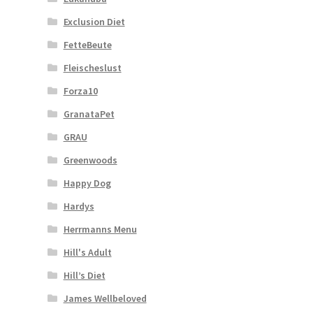
Exclusion Diet
FetteBeute
Fleischeslust
Forza10
GranataPet
GRAU
Greenwoods
Happy Dog
Hardys
Herrmanns Menu
Hill's Adult
Hill’s Diet
James Wellbeloved