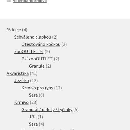
Veterinární krmivo
4
% Akce
4
produkty
2
Schváleno tlapkou
2
produkty
2
Otestováno kočkou
2
2
produkty
zooOUTLET %
2
produkty
2
Psí zooOUTLET
2
2
produkty
Granule
2
41
produkty
Akvaristika
41
produktů
12
Jezírko
12
produktů
12
Krmivo pro ryby
12
6
produktů
Sera
6
23
produktů
Krmivo
23
produktů
5
Granulát/ pelety / tyčinky
5
1
produktů
JBL
1
produkt
4
Sera
4