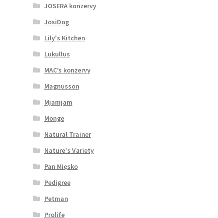
JOSERA konzervy
JosiDog
Lily's Kitchen
Lukullus
MAC’s konzervy
Magnusson
Mjamjam
Monge
Natural Trainer
Nature's Variety
Pan Mięsko
Pedigree
Petman
Prolife