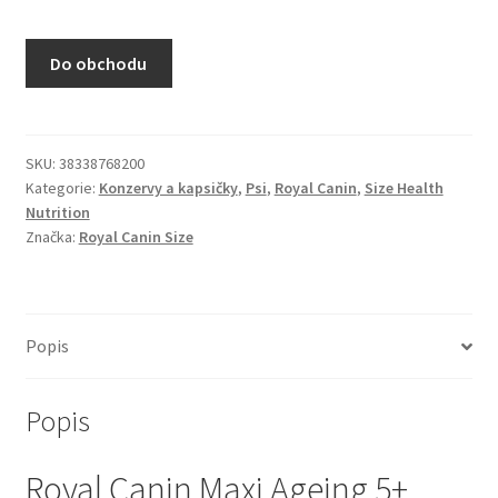
N&D Farmina pro kočky — Italské holistic krmivo
Do obchodu
Odpočívadla pro kočky
Pamlsky pro kočky
SKU:
38338768200
Kategorie:
Konzervy a kapsičky
,
Psi
,
Royal Canin
,
Size Health
Purizon pro kočky
Nutrition
Značka:
Royal Canin Size
Royal Canin pro kočky
Škrabadla pro kočky
Popis
Veterinární dieta pro kočky
Popis
Vše pro psy — Krmivo, doplňky, vybavení
Royal Canin Maxi Ageing 5+
Boudy a výběhy