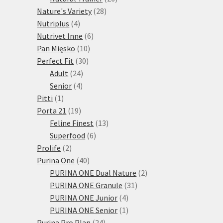
28
produktů
Nature's Variety
28
4
produktů
Nutriplus
4
produkty
6
Nutrivet Inne
6
10
produktů
Pan Mięsko
10
30
produktů
Perfect Fit
30
24
produktů
Adult
24
4
produktů
Senior
4
1
produkty
Pitti
1
produkt
19
Porta 21
19
produktů
13
Feline Finest
13
6
produktů
Superfood
6
2
produktů
Prolife
2
produkty
40
Purina One
40
produktů
2
PURINA ONE Dual Nature
2
31
produkty
PURINA ONE Granule
31
4
produktů
PURINA ONE Junior
4
produkty
1
PURINA ONE Senior
1
24
produkt
Purina Pro Plan
24