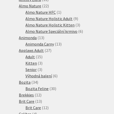
produktů
22
Almo Nature
22
produktů
1
Almo Nature HFC
1
produkt
9
Almo Nature Holistic Adult
9
produktů
3
Almo Nature Holistic Kitten
3
produkty
6
Almo Nature Speciální krmivo
6
13
produktů
Animonda
13
produktů
13
Animonda Carny
13
27
produktů
Applaws Adult
27
15
produktů
Adult
15
produktů
3
Kitten
3
3
produkty
Senior
3
produkty
6
Výhodná balení
6
34
produktů
Bozita
34
produktů
30
Bozita Feline
30
12
produktů
Brekkies
12
produktů
13
Brit Care
13
produktů
12
Brit Care
12
4
produktů
Calibra
4