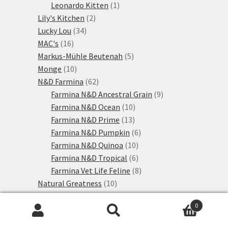
1
produktů
Leonardo Kitten
1
2
produkt
Lily's Kitchen
2
34
produkty
Lucky Lou
34
16
produktů
MAC's
16
produktů
5
Markus-Mühle Beutenah
5
10
produktů
Monge
10
produktů
62
N&D Farmina
62
produktů
9
Farmina N&D Ancestral Grain
9
10
produktů
Farmina N&D Ocean
10
13
produktů
Farmina N&D Prime
13
produktů
6
Farmina N&D Pumpkin
6
10
produktů
Farmina N&D Quinoa
10
produktů
6
Farmina N&D Tropical
6
produktů
8
Farmina Vet Life Feline
8
10
produktů
Natural Greatness
10
30
produktů
Natural Trainer
30
0
produktů
26
Natural Trainer
26
Hledat:
Hledat
28
produktů
Nature's Variety
28