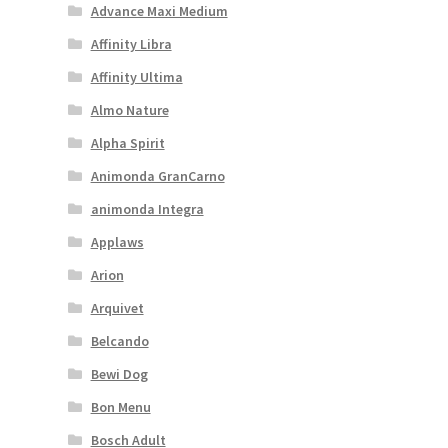
Advance Maxi Medium
Affinity Libra
Affinity Ultima
Almo Nature
Alpha Spirit
Animonda GranCarno
animonda Integra
Applaws
Arion
Arquivet
Belcando
Bewi Dog
Bon Menu
Bosch Adult