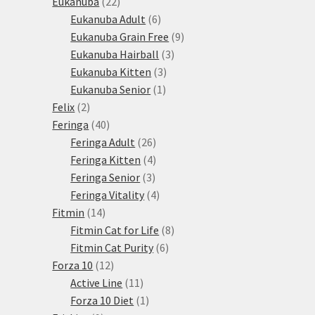
22
produkty
Eukanuba
22
produktů
6
Eukanuba Adult
6
produktů
9
Eukanuba Grain Free
9
3
produktů
Eukanuba Hairball
3
3
produkty
Eukanuba Kitten
3
1
produkty
Eukanuba Senior
1
2
produkt
Felix
2
produkty
40
Feringa
40
produktů
26
Feringa Adult
26
produktů
4
Feringa Kitten
4
3
produkty
Feringa Senior
3
produkty
4
Feringa Vitality
4
14
produkty
Fitmin
14
produktů
8
Fitmin Cat for Life
8
6
produktů
Fitmin Cat Purity
6
12
produktů
Forza 10
12
produktů
11
Active Line
11
produktů
1
Forza 10 Diet
1