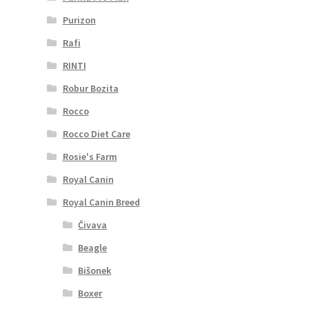
Purizon
Rafi
RINTI
Robur Bozita
Rocco
Rocco Diet Care
Rosie's Farm
Royal Canin
Royal Canin Breed
Čivava
Beagle
Bišonek
Boxer