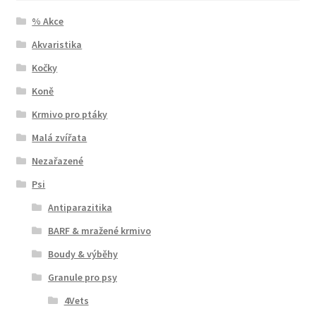
% Akce
Akvaristika
Kočky
Koně
Krmivo pro ptáky
Malá zvířata
Nezařazené
Psi
Antiparazitika
BARF & mražené krmivo
Boudy & výběhy
Granule pro psy
4Vets