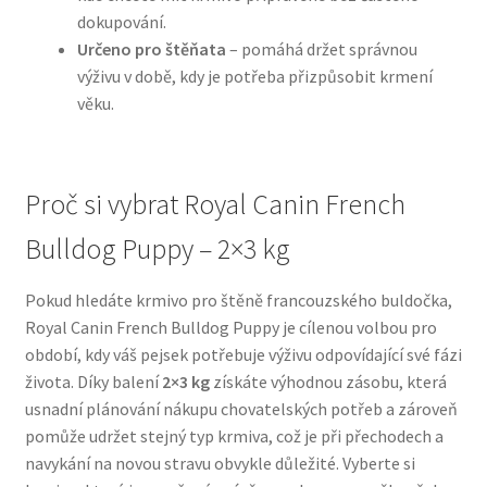
dokupování.
Určeno pro štěňata
– pomáhá držet správnou
N&D Farmina pro psy — Italské holistic krmivo
výživu v době, kdy je potřeba přizpůsobit krmení
věku.
Oblečky pro psy
Pamlsky pro psy
Proč si vybrat Royal Canin French
Pelíšky pro psy
Bulldog Puppy – 2×3 kg
Ortopedické pelíšky
Pokud hledáte krmivo pro štěně francouzského buldočka,
Royal Canin French Bulldog Puppy je cílenou volbou pro
Přepravky pro psy
období, kdy váš pejsek potřebuje výživu odpovídající své fázi
života. Díky balení
2×3 kg
získáte výhodnou zásobu, která
Purizon pro psy — Vysoký obsah masa, bez obilovin
usnadní plánování nákupu chovatelských potřeb a zároveň
pomůže udržet stejný typ krmiva, což je při přechodech a
Royal Canin pro psy
navykání na novou stravu obvykle důležité. Vyberte si