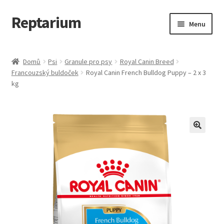
Reptarium
Přeskočit
Přejít
Menu
na
k
navigaci
obsahu
Úvodní stránka
webu
Domů
Psi
Granule pro psy
Royal Canin Breed
Francouzský buldoček
Royal Canin French Bulldog Puppy – 2 x 3
Košík
kg
Malá zvířata — Klece, krmivo, vybavení
Můj účet
Obchod
Pokladna
Vše pro kočky