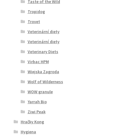
Taste of the Wild
Tropidog
Trovet
Veterinární diety
Veterinární diety
Veterinary Diets
Virbac HPM
Wiejska Zagroda
Wolf of Wilderness
WOW granule
Yarrah Bio
Ziwi Peak
Hračky Kong
Hygiena