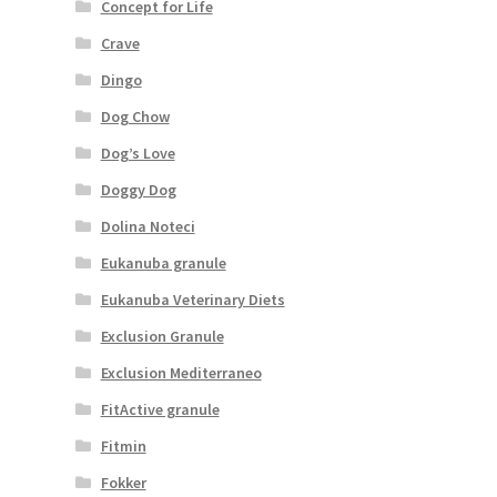
Concept for Life
Crave
Dingo
Dog Chow
Dog’s Love
Doggy Dog
Dolina Noteci
Eukanuba granule
Eukanuba Veterinary Diets
Exclusion Granule
Exclusion Mediterraneo
FitActive granule
Fitmin
Fokker