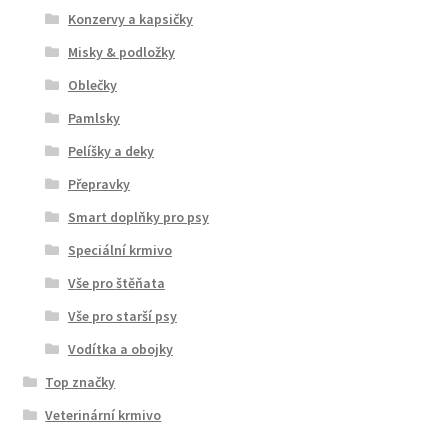
Konzervy a kapsičky
Misky & podložky
Oblečky
Pamlsky
Pelíšky a deky
Přepravky
Smart doplňky pro psy
Speciální krmivo
Vše pro štěňata
Vše pro starší psy
Vodítka a obojky
Top značky
Veterinární krmivo