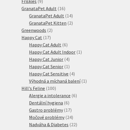
9
produkt
Friskies
9
produktů
16
GranataPet Adult
16
produktů
14
GranataPet Adult
14
produktů
2
GranataPet Kitten
2
2
produkty
Greenwoods
2
17
produkty
Happy Cat
17
produktů
6
Happy Cat Adult
6
produktů
1
Happy Cat Adult Indoor
1
4
produkt
Happy Cat Junior
4
produkty
1
Happy Cat Senior
1
produkt
4
Happy Cat Sensitive
4
produkty
1
Výhodná a míchaná balení
1
100
produkt
Hill's Feline
100
produktů
6
Alergie a intolerance
6
6
produktů
Dentální hygiena
6
produktů
17
Gastro problémy
17
produktů
24
Močové problémy
24
produktů
22
Nadváha & Diabetes
22