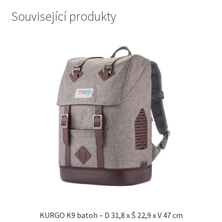
Související produkty
KURGO K9 batoh – D 31,8 x Š 22,9 x V 47 cm