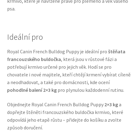
krmivo, které je navržené právě pro plemeno a věk vašeho
Veterinární dieta pro psy
psa.
Vodítka a obojky
Ideální pro
Wolf of Wilderness
Royal Canin French Bulldog Puppy je ideální pro
štěňata
francouzského buldočka
, která jsou v růstové fázi a
potřebují krmivo určené pro jejich věk. Hodí se pro
chovatele i nové majitele, kteří chtějí krmení vybírat cíleně
a neodhadovat, a také pro domácnosti, kde ocení
pohodlné balení 2×3 kg
pro plynulou každodenní rutinu.
Objednejte Royal Canin French Bulldog Puppy
2×3 kg
a
dopřejte štěněti francouzského buldočka krmivo, které
odpovídá jeho etapě růstu – přidejte do košíku a zvolte
způsob doručení.