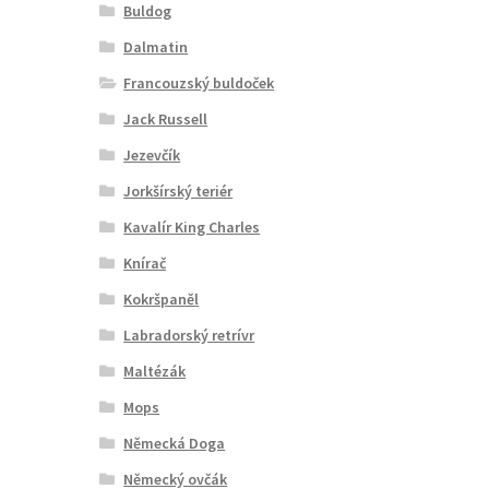
Buldog
Dalmatin
Francouzský buldoček
Jack Russell
Jezevčík
Jorkšírský teriér
Kavalír King Charles
Knírač
Kokršpaněl
Labradorský retrívr
Maltézák
Mops
Německá Doga
Německý ovčák