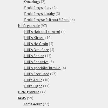
2
produktů
Oncology
2
produkty
2
Problémy s játry
2
produkty
3
Problémy s klouby
3
produkty
4
Problémy se štítnou žlázou
4
97
produkty
Hill’s granule
97
produktů
4
Hill's Hairball control
4
10
produkty
Hill's Kitten
10
produktů
4
Hill's No Grain
4
produkty
4
Hill's Oral Care
4
12
produkty
Hill's Senior
12
produktů
5
Hill's Sensitive
5
produktů
4
Hill's speciální krmivo
4
27
produkty
Hill's Sterilised
27
16
produktů
Hill’s Adult
16
produktů
11
Hill’s Light
11
42
produktů
HPM granule
42
59
produktů
IAMS
59
produktů
27
Iams Adult
27