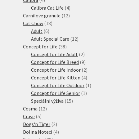
produkty
4
Calibra Cat Life
4
12
produkty
Carnilove granule
12
18
produktů
Cat Chow
18
6
produktů
Adult
6
produktů
12
Adult Special Care
12
38
produktů
Concept for Life
38
produktů
2
Concept for Life Adult
2
produkty
9
Concept for Life Breed
9
produktů
2
Concept for Life Indoor
2
4
produkty
Concept for Life Kitten
4
produkty
1
Concept for Life Outdoor
1
1
produkt
Concept for Life Senior
1
15
produkt
Speciální výživa
15
12
produktů
Cosma
12
5
produktů
Crave
5
produktů
2
Dogs'n Tiger
2
produkty
4
Dolina Noteci
4