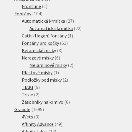
1
produkt
Frontline
1
104
produkt
Fontány
104
produktů
27
Automatická krmítka
27
produktů
22
Automatická krmítka
22
1
produktů
Catit (Hagen) fontány
1
51
produkt
Fontány pro kočky
51
3
produktů
Keramické misky
3
6
produkty
Nerezové misky
6
produktů
2
Melaminové misky
2
1
produkty
Plastové misky
1
produkt
2
Podložky pod misky
2
5
produkty
TIAKI
5
2
produktů
Trixie
2
produkty
6
Zásobníky na krmivo
6
1695
produktů
Granule
1695
3
produktů
4Vets
3
produkty
49
Affinity Advance
49
12
produktů
Affinity Libra
12