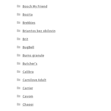
Bosch My Friend
Bozita
Brekkies
Briantos bez obilovin
Brit
BugBell
Burns granule
Butcher's
Calibra
Carnilove Adult
Carrier
Cavom
Chappi