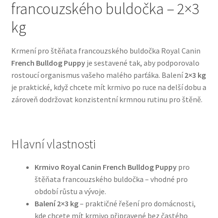
francouzského buldočka – 2×3
kg
Bozita pro psy — Švédské krmivo s nordickou kvalitou
Brit pro psy
Krmení pro štěňata francouzského buldočka Royal Canin
French Bulldog Puppy
je sestavené tak, aby podporovalo
rostoucí organismus vašeho malého parťáka. Balení
2×3 kg
Granule pro psy
je praktické, když chcete mít krmivo po ruce na delší dobu a
zároveň dodržovat konzistentní krmnou rutinu pro štěně.
Natural Trainer pro psy — Italské krmivo s
přírodními složkami
Happy Dog — Německá kvalita a přirozené složení
Hlavní vlastnosti
Hill’s pro psy
Krmivo Royal Canin French Bulldog Puppy
pro
štěňata francouzského buldočka – vhodné pro
Hračky pro psy
období růstu a vývoje.
Balení 2×3 kg
– praktičné řešení pro domácnosti,
kde chcete mít krmivo připravené bez častého
Konzervy a kapsičky pro psy