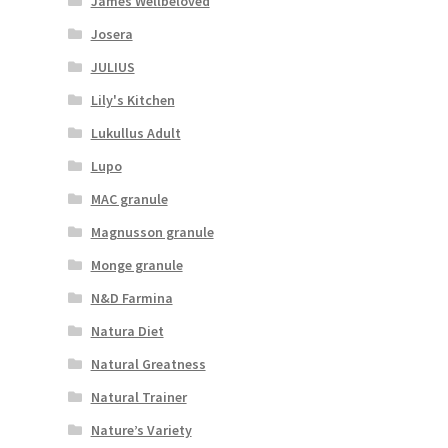
James Wellbeloved
Josera
JULIUS
Lily's Kitchen
Lukullus Adult
Lupo
MAC granule
Magnusson granule
Monge granule
N&D Farmina
Natura Diet
Natural Greatness
Natural Trainer
Nature’s Variety