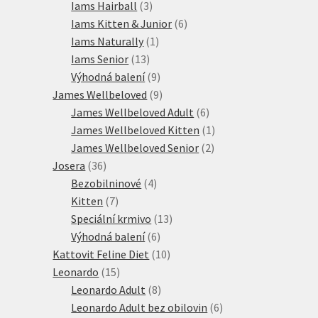
produktů
3
Iams Hairball
3
produkty
6
Iams Kitten & Junior
6
1
produktů
Iams Naturally
1
13
produkt
Iams Senior
13
produktů
9
Výhodná balení
9
produktů
9
James Wellbeloved
9
produktů
6
James Wellbeloved Adult
6
produktů
1
James Wellbeloved Kitten
1
2
produkt
James Wellbeloved Senior
2
36
produkty
Josera
36
produktů
4
Bezobilninové
4
7
produkty
Kitten
7
produktů
13
Speciální krmivo
13
6
produktů
Výhodná balení
6
produktů
10
Kattovit Feline Diet
10
15
produktů
Leonardo
15
produktů
8
Leonardo Adult
8
produktů
6
Leonardo Adult bez obilovin
6