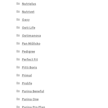
Nutriplus
Nutrivet
Oasy
Opti Life
Optimanova
Pan Mišňsko
Pedigree
Perfect Fit
Pitti Boris
Primal
Prolife
Purina Beneful
Purina One
Purina Pro Plan