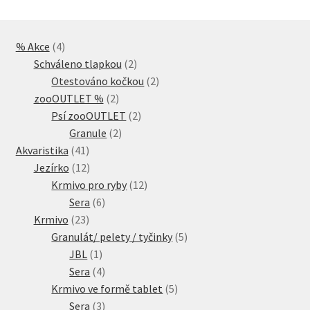
4
% Akce
4
produkty
2
Schváleno tlapkou
2
produkty
2
Otestováno kočkou
2
2
produkty
zooOUTLET %
2
produkty
2
Psí zooOUTLET
2
2
produkty
Granule
2
41
produkty
Akvaristika
41
produktů
12
Jezírko
12
produktů
12
Krmivo pro ryby
12
6
produktů
Sera
6
23
produktů
Krmivo
23
produktů
5
Granulát/ pelety / tyčinky
5
1
produktů
JBL
1
produkt
4
Sera
4
produkty
5
Krmivo ve formě tablet
5
3
produktů
Sera
3