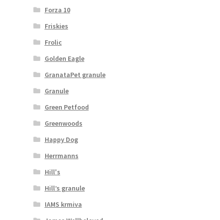
Forza 10
Friskies
Frolic
Golden Eagle
GranataPet granule
Granule
Green Petfood
Greenwoods
Happy Dog
Herrmanns
Hill's
Hill’s granule
IAMS krmiva