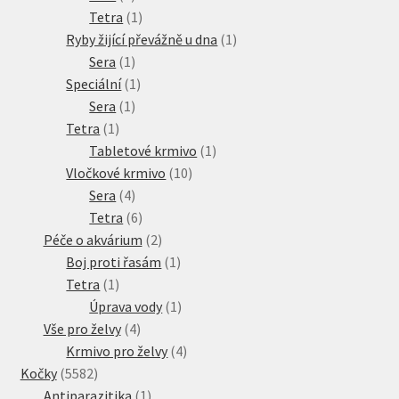
produkty
1
Tetra
1
produkt
1
Ryby žijící převážně u dna
1
1
produkt
Sera
1
produkt
1
Speciální
1
1
produkt
Sera
1
1
produkt
Tetra
1
produkt
1
Tabletové krmivo
1
10
produkt
Vločkové krmivo
10
4
produktů
Sera
4
produkty
6
Tetra
6
produktů
2
Péče o akvárium
2
produkty
1
Boj proti řasám
1
1
produkt
Tetra
1
produkt
1
Úprava vody
1
4
produkt
Vše pro želvy
4
produkty
4
Krmivo pro želvy
4
5582
produkty
Kočky
5582
produktů
1
Antiparazitika
1