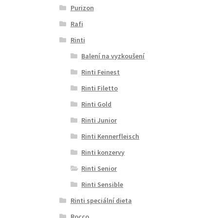
Purizon
Rafi
Rinti
Balení na vyzkoušení
Rinti Feinest
Rinti Filetto
Rinti Gold
Rinti Junior
Rinti Kennerfleisch
Rinti konzervy
Rinti Senior
Rinti Sensible
Rinti speciální dieta
Rocco