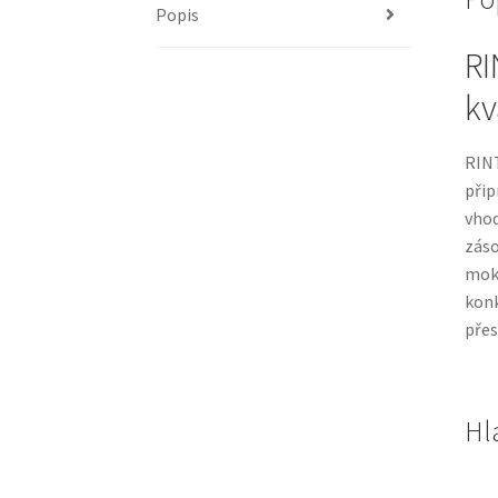
Popis
RI
kv
RINT
přip
vhod
záso
mok
kon
přes
Hl