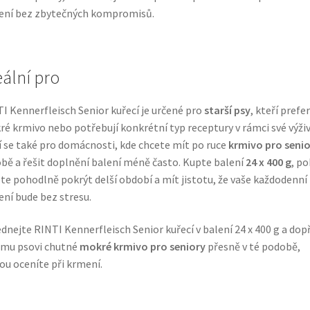
ení bez zbytečných kompromisů.
eální pro
I Kennerfleisch Senior kuřecí je určené pro
starší psy
, kteří prefer
é krmivo nebo potřebují konkrétní typ receptury v rámci své výživ
 se také pro domácnosti, kde chcete mít po ruce
krmivo pro senio
bě a řešit doplnění balení méně často. Kupte balení
24 x 400 g
, p
te pohodlně pokrýt delší období a mít jistotu, že vaše každodenní
ní bude bez stresu.
dnejte RINTI Kennerfleisch Senior kuřecí v balení 24 x 400 g a dop
emu psovi chutné
mokré krmivo pro seniory
přesně v té podobě,
ou oceníte při krmení.