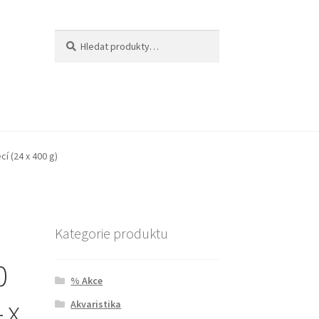
Hledat:
Hledat
cí (24 x 400 g)
Kategorie produktu
0
% Akce
 x
Akvaristika