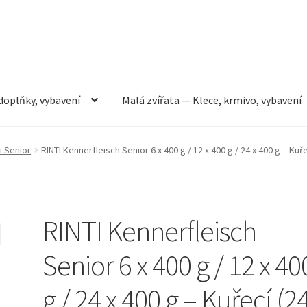
doplňky, vybavení
Malá zvířata — Klece, krmivo, vybavení
rmivo, vybavení
Můj účet
Obchod
Pokladna
Vše pro kočky
i Senior
RINTI Kennerfleisch Senior 6 x 400 g / 12 x 400 g / 24 x 400 g – Kuře
RINTI Kennerfleisch
Senior 6 x 400 g / 12 x 40
g / 24 x 400 g – Kuřecí (24