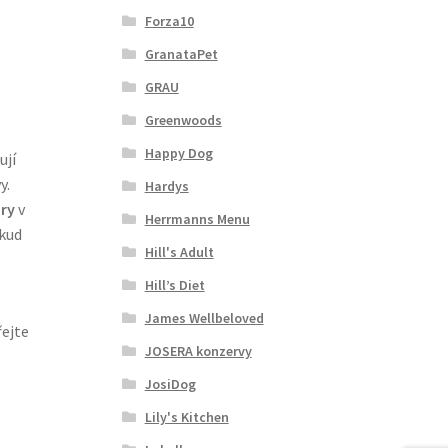
Forza10
GranataPet
GRAU
Greenwoods
Happy Dog
ují
y.
Hardys
ry
v
Herrmanns Menu
okud
Hill's Adult
Hill’s Diet
James Wellbeloved
řejte
JOSERA konzervy
JosiDog
Lily's Kitchen