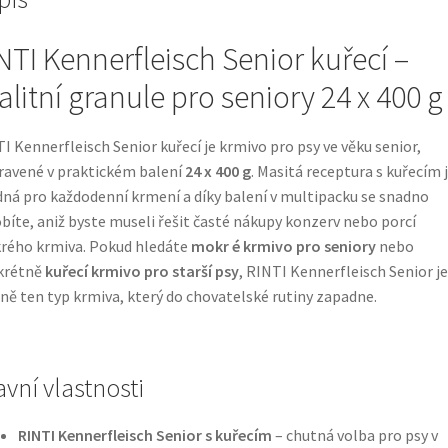
NTI Kennerfleisch Senior kuřecí –
alitní granule pro seniory 24 x 400 g
I Kennerfleisch Senior kuřecí je krmivo pro psy ve věku senior,
ravené v praktickém balení
24 x 400 g
. Masitá receptura s kuřecím 
ná pro každodenní krmení a díky balení v multipacku se snadno
bíte, aniž byste museli řešit časté nákupy konzerv nebo porcí
rého krmiva. Pokud hledáte
mokr é krmivo pro seniory
nebo
krétně
kuřecí krmivo pro starší psy
, RINTI Kennerfleisch Senior je
ně ten typ krmiva, který do chovatelské rutiny zapadne.
avní vlastnosti
RINTI Kennerfleisch Senior s kuřecím
– chutná volba pro psy v