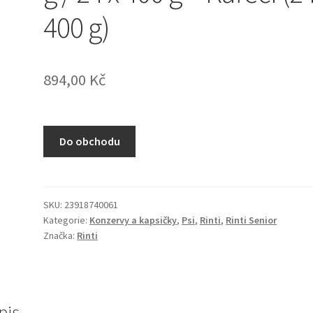
400 g)
894,00
Kč
Do obchodu
SKU:
23918740061
Kategorie:
Konzervy a kapsičky
,
Psi
,
Rinti
,
Rinti Senior
Značka:
Rinti
pis