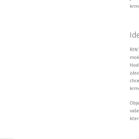
krm
Id
RINT
mokr
Hodí
záso
chce
krme
Obje
vaš
kter