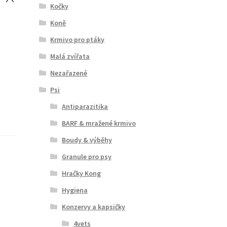
Kočky
Koně
Krmivo pro ptáky
Malá zvířata
Nezařazené
Psi
Antiparazitika
BARF & mražené krmivo
Boudy & výběhy
Granule pro psy
Hračky Kong
Hygiena
Konzervy a kapsičky
4vets