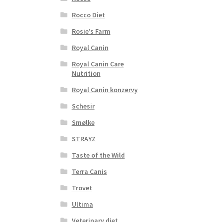
Rocco Diet
Rosie’s Farm
Royal Canin
Royal Canin Care
Nutrition
Royal Canin konzervy
Schesir
Smølke
STRAYZ
Taste of the Wild
Terra Canis
Trovet
Ultima
Veterinary diet