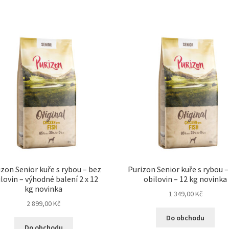
zon Senior kuře s rybou – bez
Purizon Senior kuře s rybou –
lovin – výhodné balení 2 x 12
obilovin – 12 kg novinka
kg novinka
1 349,00
Kč
2 899,00
Kč
Do obchodu
Do obchodu