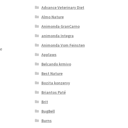
Advance Veterinary Diet
Almo Nature
Animonda GranCarno
animonda Integra
Animonda Vom Feinsten
je
Applaws
Belcando krmivo
Best Nature
Bozita konzervy
Briantos Paté
Brit
BugBell
Burns