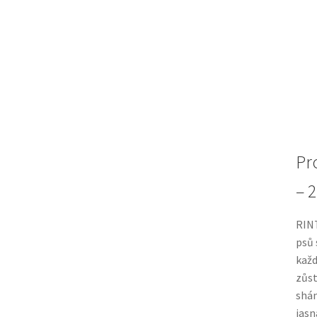
Pr
– 2
RINT
psů 
kaž
zůst
shá
jasn