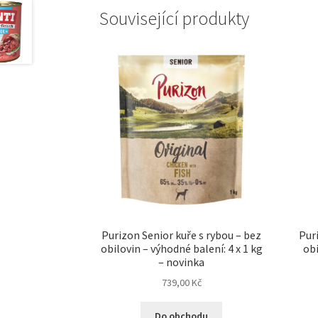
Související produkty
Purizon Senior kuře s rybou – bez
Puri
obilovin – výhodné balení: 4 x 1 kg
obi
– novinka
739,00
Kč
Do obchodu