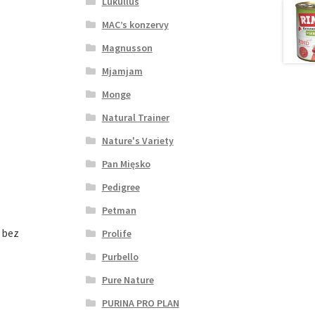
Lukullus
MAC’s konzervy
Magnusson
Mjamjam
Monge
Natural Trainer
Nature's Variety
Pan Mięsko
Pedigree
Petman
 bez
Prolife
Purbello
Pure Nature
PURINA PRO PLAN