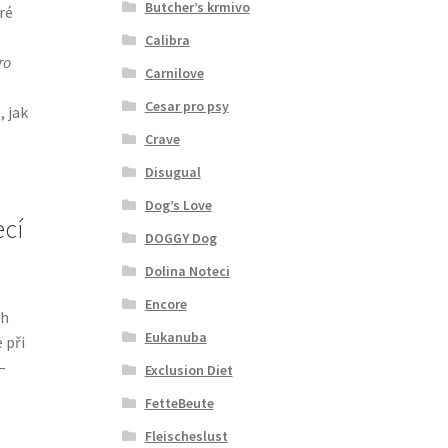
Butcher’s krmivo
ré
Calibra
ro
Carnilove
Cesar pro psy
 jak
Crave
Disugual
Dog’s Love
ecí
DOGGY Dog
Dolina Noteci
Encore
ch
Eukanuba
 při
–
Exclusion Diet
FetteBeute
Fleischeslust