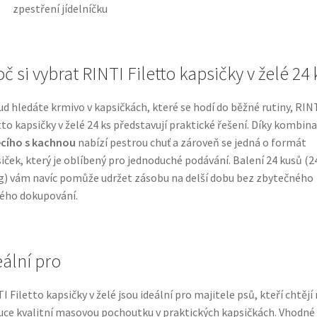
zpestření jídelníčku
č si vybrat RINTI Filetto kapsičky v želé 24 
d hledáte krmivo v kapsičkách, které se hodí do běžné rutiny, RIN
tto kapsičky v želé 24 ks představují praktické řešení. Díky kombina
ecího s kachnou
nabízí pestrou chuť a zároveň se jedná o formát
iček, který je oblíbený pro jednoduché podávání. Balení 24 kusů (2
g) vám navíc pomůže udržet zásobu na delší dobu bez zbytečného
ého dokupování.
eální pro
I Filetto kapsičky v želé jsou ideální pro majitele psů, kteří chtějí
uce kvalitní masovou pochoutku v praktických kapsičkách. Vhodné 