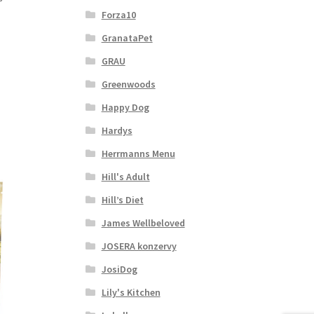
Forza10
GranataPet
GRAU
Greenwoods
Happy Dog
Hardys
Herrmanns Menu
Hill's Adult
Hill’s Diet
James Wellbeloved
JOSERA konzervy
JosiDog
Lily's Kitchen