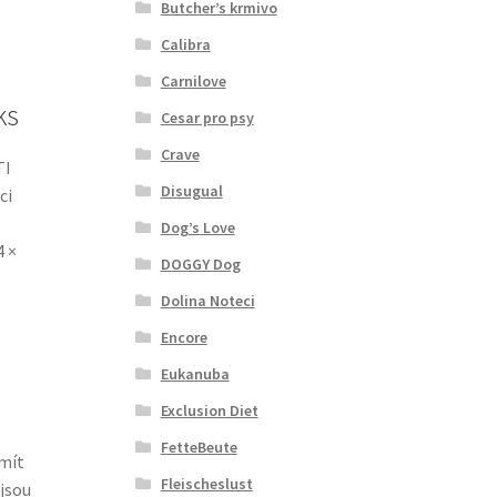
Butcher’s krmivo
Calibra
Carnilove
ks
Cesar pro psy
Crave
TI
Disugual
ci
Dog’s Love
4 ×
DOGGY Dog
Dolina Noteci
Encore
Eukanuba
Exclusion Diet
FetteBeute
 mít
Fleischeslust
jsou