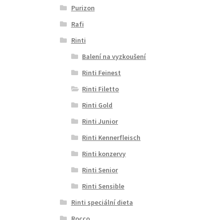
Purizon
Rafi
Rinti
Balení na vyzkoušení
Rinti Feinest
Rinti Filetto
Rinti Gold
Rinti Junior
Rinti Kennerfleisch
Rinti konzervy
Rinti Senior
Rinti Sensible
Rinti speciální dieta
Rocco