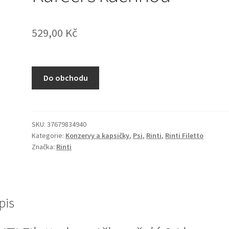
529,00
Kč
Do obchodu
SKU:
37679834940
Kategorie:
Konzervy a kapsičky
,
Psi
,
Rinti
,
Rinti Filetto
Značka:
Rinti
pis