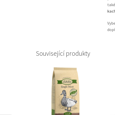
také
kac
Vybe
dopř
Související produkty