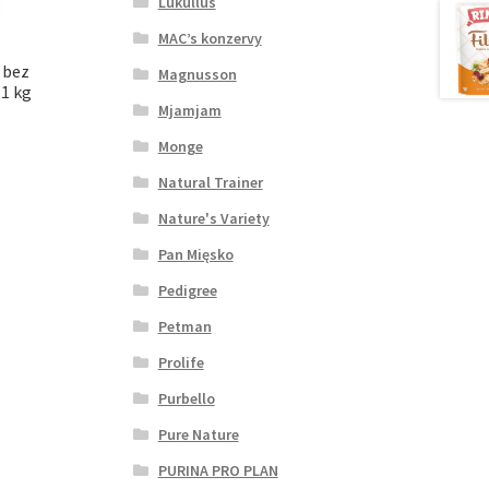
Lukullus
MAC’s konzervy
 bez
Magnusson
 1 kg
Mjamjam
Monge
Natural Trainer
Nature's Variety
Pan Mięsko
Pedigree
Petman
Prolife
Purbello
Pure Nature
PURINA PRO PLAN