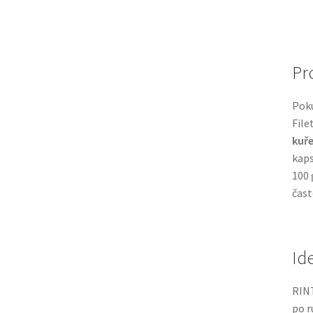
Pro
Poku
File
kuř
kaps
100 
čast
Id
RINT
po r