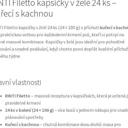
NTI Filetto kapsičky v želé 24 ks –
řecí s kachnou
I Filetto kapsičky v
želé
24 ks (24 × 100 g) v příchuti
kuřecí s kach
 praktickou volbou pro každodenní krmení psů, kteří si potrpí na
né masové kombinace. Kapsičky v želé jsou ideální pro pohodlné
ování a snadné podávání, když chcete psovi dopřát kvalitní příchuť 
ěhu týdne.
avní vlastnosti
RINTI Filetto
– masová receptura v kapsičkách, která je určená 
pravidelné krmení
24 ks v balení (24 × 100 g)
– více kusů v jednom nákupu pro snadn
plánování spotřeby
Kuřecí s kachnou
– chutná kombinace dvou druhů masa pro