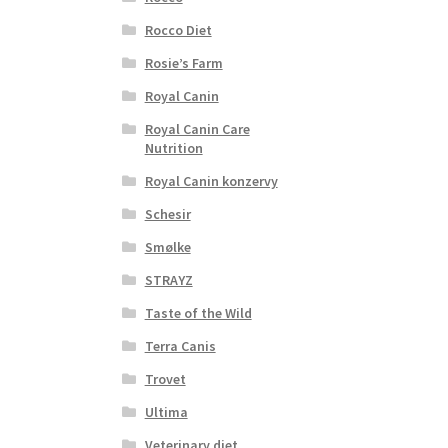
Rocco Diet
Rosie’s Farm
Royal Canin
Royal Canin Care
Nutrition
Royal Canin konzervy
Schesir
Smølke
STRAYZ
Taste of the Wild
Terra Canis
Trovet
Ultima
Veterinary diet