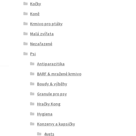
Kočky
Koně
Krmivo pro ptáky
Malá zvířata
Nezařazené
Psi
Antiparazitika
BARF & mražené krmivo
Boudy & výběhy
Granule pro psy
Hračky Kong
Hygiena
Konzervy a kapsičky
4vets