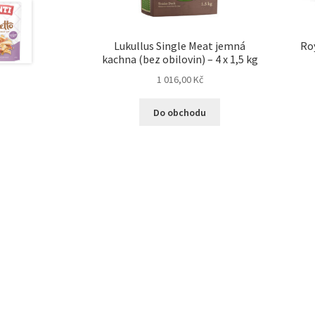
Lukullus Single Meat jemná
Ro
kachna (bez obilovin) – 4 x 1,5 kg
1 016,00
Kč
Do obchodu