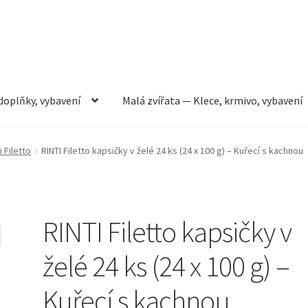
doplňky, vybavení
Malá zvířata — Klece, krmivo, vybavení
rmivo, vybavení
Můj účet
Obchod
Pokladna
Vše pro kočky
i Filetto
RINTI Filetto kapsičky v želé 24 ks (24 x 100 g) – Kuřecí s kachnou
RINTI Filetto kapsičky v
želé 24 ks (24 x 100 g) –
Kuřecí s kachnou