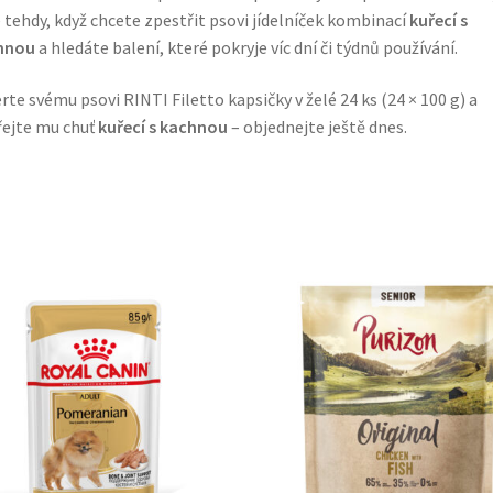
 tehdy, když chcete zpestřit psovi jídelníček kombinací
kuřecí s
hnou
a hledáte balení, které pokryje víc dní či týdnů používání.
rte svému psovi RINTI Filetto kapsičky v želé 24 ks (24 × 100 g) a
ejte mu chuť
kuřecí s kachnou
– objednejte ještě dnes.