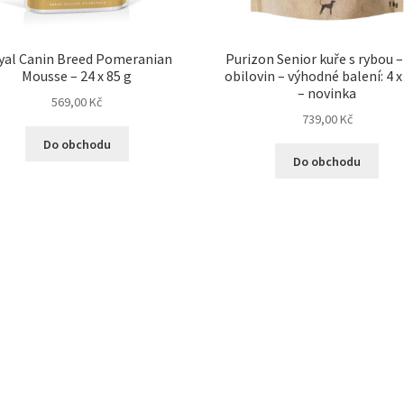
yal Canin Breed Pomeranian
Purizon Senior kuře s rybou –
Mousse – 24 x 85 g
obilovin – výhodné balení: 4 x
– novinka
569,00
Kč
739,00
Kč
Do obchodu
Do obchodu