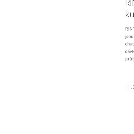
RI
ku
RINT
jsou
chut
dávk
průb
Hl