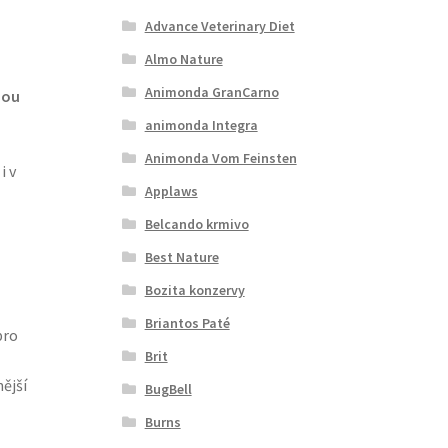
Advance Veterinary Diet
Almo Nature
Animonda GranCarno
nou
animonda Integra
Animonda Vom Feinsten
i v
Applaws
Belcando krmivo
Best Nature
Bozita konzervy
Briantos Paté
pro
Brit
ější
BugBell
Burns