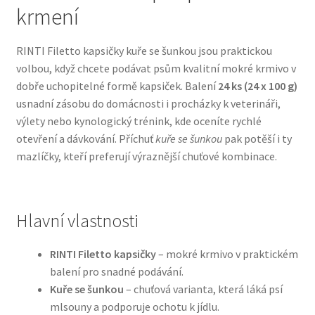
krmení
Bozita pro psy — Švédské krmivo s nordickou kvalitou
RINTI Filetto kapsičky kuře se šunkou jsou praktickou
volbou, když chcete podávat psům kvalitní mokré krmivo v
Brit pro psy
dobře uchopitelné formě kapsiček. Balení
24 ks (24 x 100 g)
usnadní zásobu do domácnosti i procházky k veterináři,
Granule pro psy
výlety nebo kynologický trénink, kde oceníte rychlé
otevření a dávkování. Příchuť
kuře se šunkou
pak potěší i ty
Natural Trainer pro psy — Italské krmivo s
mazlíčky, kteří preferují výraznější chuťové kombinace.
přírodními složkami
Happy Dog — Německá kvalita a přirozené složení
Hlavní vlastnosti
Hill’s pro psy
RINTI Filetto kapsičky
– mokré krmivo v praktickém
balení pro snadné podávání.
Hračky pro psy
Kuře se šunkou
– chuťová varianta, která láká psí
mlsouny a podporuje ochotu k jídlu.
Konzervy a kapsičky pro psy