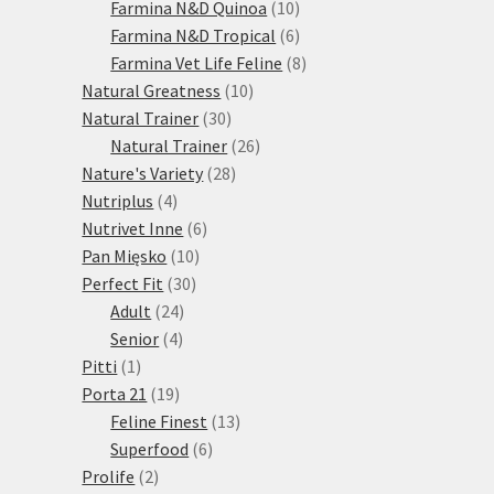
10
produktů
Farmina N&D Quinoa
10
produktů
6
Farmina N&D Tropical
6
produktů
8
Farmina Vet Life Feline
8
10
produktů
Natural Greatness
10
30
produktů
Natural Trainer
30
produktů
26
Natural Trainer
26
28
produktů
Nature's Variety
28
4
produktů
Nutriplus
4
produkty
6
Nutrivet Inne
6
10
produktů
Pan Mięsko
10
30
produktů
Perfect Fit
30
24
produktů
Adult
24
4
produktů
Senior
4
1
produkty
Pitti
1
produkt
19
Porta 21
19
produktů
13
Feline Finest
13
6
produktů
Superfood
6
2
produktů
Prolife
2