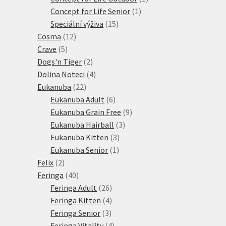
1
produkt
Concept for Life Senior
1
15
produkt
Speciální výživa
15
12
produktů
Cosma
12
5
produktů
Crave
5
produktů
2
Dogs'n Tiger
2
produkty
4
Dolina Noteci
4
22
produkty
Eukanuba
22
produktů
6
Eukanuba Adult
6
produktů
9
Eukanuba Grain Free
9
3
produktů
Eukanuba Hairball
3
3
produkty
Eukanuba Kitten
3
1
produkty
Eukanuba Senior
1
2
produkt
Felix
2
produkty
40
Feringa
40
produktů
26
Feringa Adult
26
produktů
4
Feringa Kitten
4
3
produkty
Feringa Senior
3
produkty
4
Feringa Vitality
4