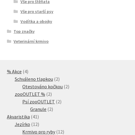
Vše pro štěňata
Vše pro starší psy
Vodítka a obojky
Top značky
Veterinární krmivo
4
% Akce
4
produkty
2
Schváleno tlapkou
2
produkty
2
Otestováno kočkou
2
2
produkty
zooOUTLET %
2
produkty
2
Psí zooOUTLET
2
2
produkty
Granule
2
41
produkty
Akvaristika
41
produktů
12
Jezírko
12
produktů
12
Krmivo pro ryby
12