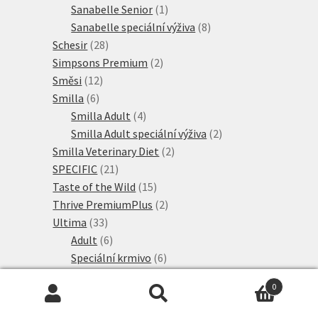
1
produkt
Sanabelle Senior
1
produkt
8
Sanabelle speciální výživa
8
28
produktů
Schesir
28
produktů
2
Simpsons Premium
2
12
produkty
Směsi
12
6
produktů
Smilla
6
produktů
4
Smilla Adult
4
produkty
2
Smilla Adult speciální výživa
2
2
produkty
Smilla Veterinary Diet
2
21
produkty
SPECIFIC
21
produktů
15
Taste of the Wild
15
produktů
2
Thrive PremiumPlus
2
33
produkty
Ultima
33
produktů
6
Adult
6
produktů
6
Speciální krmivo
6
2
produktů
Ultima Nature
2
0
produkty
19
Ultima Sterilised
19
Hledat:
Hledat
5
produktů
Venandi Animal
5