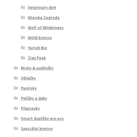
Veterinary diet
Wiejska Zagroda
Wolf of Wilderness
WOW krmivo
Yarrah Bio
Ziwi Peak
Misky & podložky
Oblečky
Pamlsky
Pelíšky a deky
Přepravky
Smart doplňky pro psy
Speciální krmivo