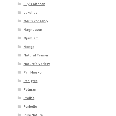
Lily's Kitchen
Lukullus
MAC’s konzervy
Magnusson
Mjamjam
Monge
Natural Trainer
Nature's Variety
Pan Mięsko
Pedigree
Petman
Prolife
Purbello
Pure Nature