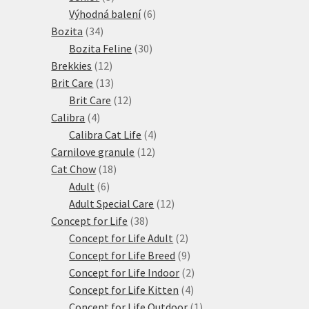
produkty
6
Výhodná balení
6
34
produktů
Bozita
34
produktů
30
Bozita Feline
30
12
produktů
Brekkies
12
produktů
13
Brit Care
13
produktů
12
Brit Care
12
4
produktů
Calibra
4
produkty
4
Calibra Cat Life
4
12
produkty
Carnilove granule
12
18
produktů
Cat Chow
18
6
produktů
Adult
6
produktů
12
Adult Special Care
12
38
produktů
Concept for Life
38
produktů
2
Concept for Life Adult
2
produkty
9
Concept for Life Breed
9
produktů
2
Concept for Life Indoor
2
4
produkty
Concept for Life Kitten
4
produkty
1
Concept for Life Outdoor
1