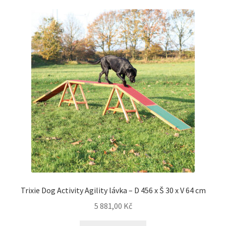
Trixie Dog Activity Agility lávka – D 456 x Š 30 x V 64 cm
5 881,00
Kč