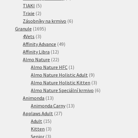
5
produkty
TIAKI
5
2
produktů
Trixie
2
produkty
6
Zásobníky na krmivo
6
1695
produktů
Granule
1695
3
produktů
4Vets
3
produkty
49
Affinity Advance
49
12
produktů
Affinity Libra
12
produktů
22
Almo Nature
22
produktů
1
Almo Nature HFC
1
produkt
9
Almo Nature Holistic Adult
9
produktů
3
Almo Nature Holistic Kitten
3
produkty
6
Almo Nature Speciální krmivo
6
13
produktů
Animonda
13
produktů
13
Animonda Carny
13
27
produktů
Applaws Adult
27
15
produktů
Adult
15
produktů
3
Kitten
3
3
produkty
Senior
3