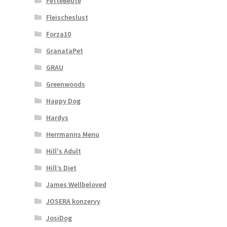
FetteBeute
Fleischeslust
Forza10
GranataPet
GRAU
Greenwoods
Happy Dog
Hardys
Herrmanns Menu
Hill's Adult
Hill’s Diet
James Wellbeloved
JOSERA konzervy
JosiDog