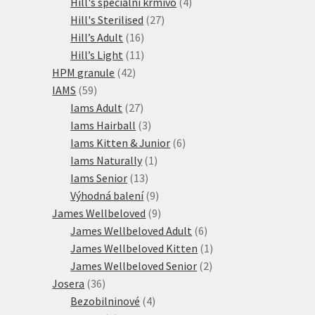
produktů
4
Hill's speciální krmivo
4
27
produkty
Hill's Sterilised
27
16
produktů
Hill’s Adult
16
produktů
11
Hill’s Light
11
42
produktů
HPM granule
42
59
produktů
IAMS
59
produktů
27
Iams Adult
27
produktů
3
Iams Hairball
3
produkty
6
Iams Kitten & Junior
6
1
produktů
Iams Naturally
1
13
produkt
Iams Senior
13
produktů
9
Výhodná balení
9
produktů
9
James Wellbeloved
9
produktů
6
James Wellbeloved Adult
6
produktů
1
James Wellbeloved Kitten
1
2
produkt
James Wellbeloved Senior
2
36
produkty
Josera
36
produktů
4
Bezobilninové
4