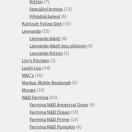
7
produkty
Kitten
7
produktů
13
Speciální krmivo
13
6
produktů
Výhodná balení
6
produktů
10
Kattovit Feline Diet
10
15
produktů
Leonardo
15
produktů
8
Leonardo Adult
8
produktů
6
Leonardo Adult bez obilovin
6
1
produktů
Leonardo Kitten
1
2
produkt
Lily's Kitchen
2
34
produkty
Lucky Lou
34
16
produktů
MAC's
16
produktů
5
Markus-Mühle Beutenah
5
10
produktů
Monge
10
produktů
62
N&D Farmina
62
produktů
9
Farmina N&D Ancestral Grain
9
10
produktů
Farmina N&D Ocean
10
13
produktů
Farmina N&D Prime
13
produktů
6
Farmina N&D Pumpkin
6