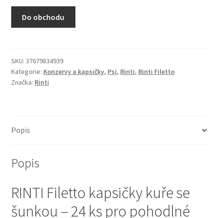
N&D Farmina pro kočky — Italské holistic krmivo
Do obchodu
Odpočívadla pro kočky
Pamlsky pro kočky
SKU:
37679834939
Kategorie:
Konzervy a kapsičky
,
Psi
,
Rinti
,
Rinti Filetto
Značka:
Rinti
Purizon pro kočky
Royal Canin pro kočky
Popis
Škrabadla pro kočky
Popis
Veterinární dieta pro kočky
RINTI Filetto kapsičky kuře se
Vše pro psy — Krmivo, doplňky, vybavení
šunkou – 24 ks pro pohodlné
Boudy a výběhy