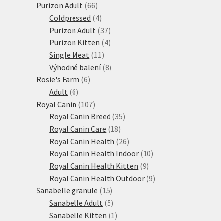
66
produktů
Purizon Adult
66
produktů
4
Coldpressed
4
produkty
37
Purizon Adult
37
produktů
4
Purizon Kitten
4
11
produkty
Single Meat
11
produktů
8
Výhodné balení
8
6
produktů
Rosie's Farm
6
6
produktů
Adult
6
produktů
107
Royal Canin
107
produktů
35
Royal Canin Breed
35
18
produktů
Royal Canin Care
18
produktů
26
Royal Canin Health
26
produktů
10
Royal Canin Health Indoor
10
9
produktů
Royal Canin Health Kitten
9
produktů
9
Royal Canin Health Outdoor
9
15
produktů
Sanabelle granule
15
produktů
5
Sanabelle Adult
5
produktů
1
Sanabelle Kitten
1