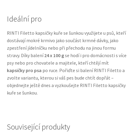
Veterinární dieta pro psy
Ideální pro
Vodítka a obojky
RINTI Filetto kapsičky kuře se šunkou využijete u psů, kteří
Wolf of Wilderness
dostávají mokré krmivo jako součást krmné dávky, jako
zpestření jídelníčku nebo při přechodu na jinou formu
stravy. Díky balení
24 x 100 g
se hodí i pro domácnosti s více
psy nebo pro chovatele a majitele, kteří chtějí mít
kapsičky pro psa
po ruce. Pořiďte si balení RINTI Filetto a
zvolte variantu, kterou si váš pes bude chtít dopřát –
objednejte ještě dnes a vyzkoušejte RINTI Filetto kapsičky
kuře se šunkou.
Související produkty