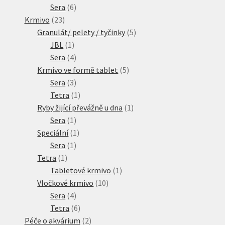
6
produktů
Sera
6
23
produktů
Krmivo
23
produktů
5
Granulát/ pelety / tyčinky
5
1
produktů
JBL
1
produkt
4
Sera
4
produkty
5
Krmivo ve formě tablet
5
3
produktů
Sera
3
produkty
1
Tetra
1
produkt
1
Ryby žijící převážně u dna
1
1
produkt
Sera
1
produkt
1
Speciální
1
1
produkt
Sera
1
1
produkt
Tetra
1
produkt
1
Tabletové krmivo
1
10
produkt
Vločkové krmivo
10
4
produktů
Sera
4
produkty
6
Tetra
6
produktů
2
Péče o akvárium
2