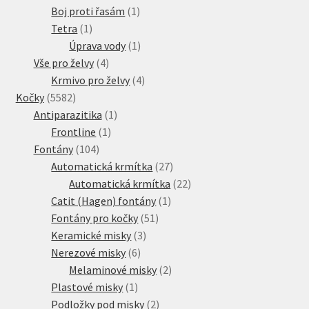
produkty
1
Boj proti řasám
1
1
produkt
Tetra
1
produkt
1
Úprava vody
1
4
produkt
Vše pro želvy
4
produkty
4
Krmivo pro želvy
4
5582
produkty
Kočky
5582
produktů
1
Antiparazitika
1
1
produkt
Frontline
1
104
produkt
Fontány
104
produktů
27
Automatická krmítka
27
produktů
22
Automatická krmítka
22
1
produktů
Catit (Hagen) fontány
1
51
produkt
Fontány pro kočky
51
3
produktů
Keramické misky
3
6
produkty
Nerezové misky
6
produktů
2
Melaminové misky
2
1
produkty
Plastové misky
1
produkt
2
Podložky pod misky
2