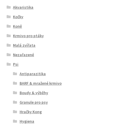
Akvaristika
Kočky
Koně
Krmivo pro ptáky
Malá zvířata
Nezařazené
Psi
Antiparazitika
BARF & mražené krmivo
Boudy & výběhy
Granule pro psy
Hračky Kong
Hygiena