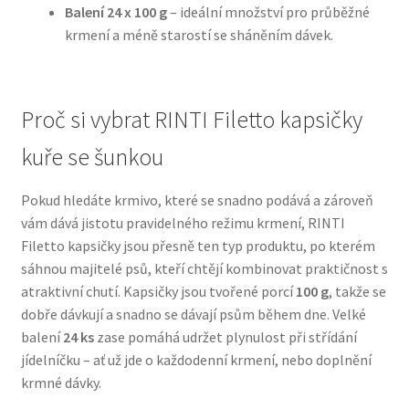
Balení 24 x 100 g
– ideální množství pro průběžné
krmení a méně starostí se sháněním dávek.
N&D Farmina pro psy — Italské holistic krmivo
Oblečky pro psy
Proč si vybrat RINTI Filetto kapsičky
Pamlsky pro psy
kuře se šunkou
Pelíšky pro psy
Pokud hledáte krmivo, které se snadno podává a zároveň
vám dává jistotu pravidelného režimu krmení, RINTI
Ortopedické pelíšky
Filetto kapsičky jsou přesně ten typ produktu, po kterém
sáhnou majitelé psů, kteří chtějí kombinovat praktičnost s
Přepravky pro psy
atraktivní chutí. Kapsičky jsou tvořené porcí
100 g
, takže se
dobře dávkují a snadno se dávají psům během dne. Velké
Purizon pro psy — Vysoký obsah masa, bez obilovin
balení
24 ks
zase pomáhá udržet plynulost při střídání
jídelníčku – ať už jde o každodenní krmení, nebo doplnění
krmné dávky.
Royal Canin pro psy