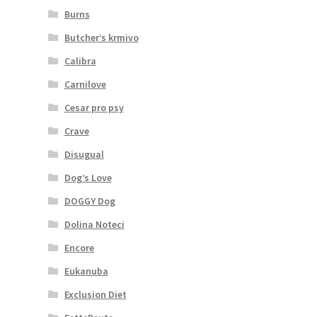
Burns
Butcher’s krmivo
Calibra
Carnilove
Cesar pro psy
Crave
Disugual
Dog’s Love
DOGGY Dog
Dolina Noteci
Encore
Eukanuba
Exclusion Diet