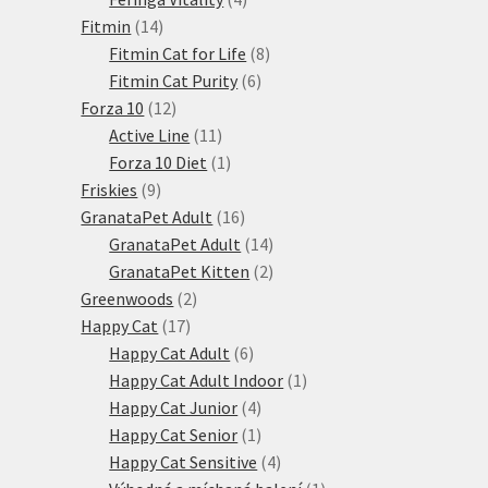
14
produkty
Fitmin
14
produktů
8
Fitmin Cat for Life
8
6
produktů
Fitmin Cat Purity
6
12
produktů
Forza 10
12
produktů
11
Active Line
11
produktů
1
Forza 10 Diet
1
9
produkt
Friskies
9
produktů
16
GranataPet Adult
16
produktů
14
GranataPet Adult
14
produktů
2
GranataPet Kitten
2
2
produkty
Greenwoods
2
17
produkty
Happy Cat
17
produktů
6
Happy Cat Adult
6
produktů
1
Happy Cat Adult Indoor
1
4
produkt
Happy Cat Junior
4
produkty
1
Happy Cat Senior
1
produkt
4
Happy Cat Sensitive
4
produkty
1