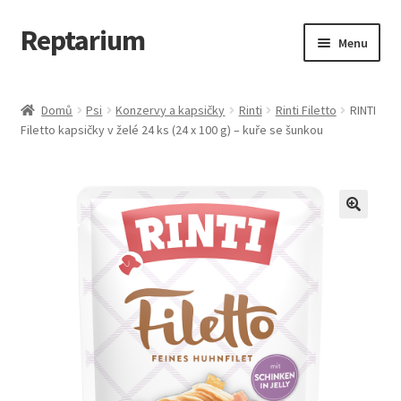
Reptarium
Přeskočit
Přejít
Menu
na
k
navigaci
obsahu
Úvodní stránka
webu
Domů
Psi
Konzervy a kapsičky
Rinti
Rinti Filetto
RINTI
Filetto kapsičky v želé 24 ks (24 x 100 g) – kuře se šunkou
Košík
Malá zvířata — Klece, krmivo, vybavení
Můj účet
Obchod
Pokladna
Vše pro kočky