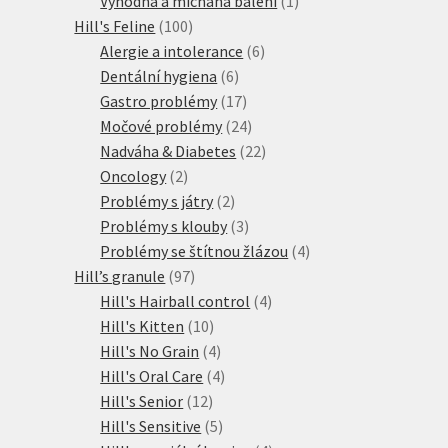
Výhodná a míchaná balení
1
100
produkt
Hill's Feline
100
produktů
6
Alergie a intolerance
6
6
produktů
Dentální hygiena
6
produktů
17
Gastro problémy
17
produktů
24
Močové problémy
24
produktů
22
Nadváha & Diabetes
22
2
produktů
Oncology
2
produkty
2
Problémy s játry
2
produkty
3
Problémy s klouby
3
produkty
4
Problémy se štítnou žlázou
4
97
produkty
Hill’s granule
97
produktů
4
Hill's Hairball control
4
10
produkty
Hill's Kitten
10
produktů
4
Hill's No Grain
4
produkty
4
Hill's Oral Care
4
12
produkty
Hill's Senior
12
produktů
5
Hill's Sensitive
5