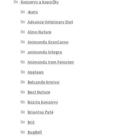
Konzervy a kapsičky
4vets
Advance Veterinary Diet
Almo Nature
Animonda GranCarno
animonda Integra
Animonda Vom Feinsten
Applaws
Belcando krmivo
Best Nature
Bozita konzervy
Briantos Paté
Brit
BugBell