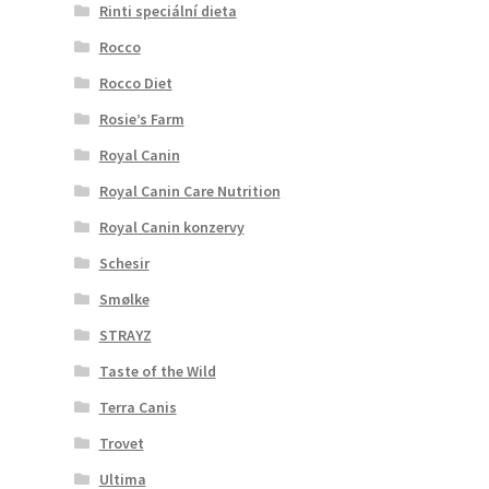
Rinti speciální dieta
Rocco
Rocco Diet
Rosie’s Farm
Royal Canin
Royal Canin Care Nutrition
Royal Canin konzervy
Schesir
Smølke
STRAYZ
Taste of the Wild
Terra Canis
Trovet
Ultima