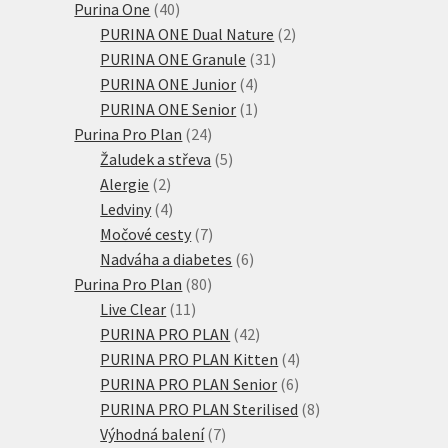
produkty
40
Purina One
40
produktů
2
PURINA ONE Dual Nature
2
31
produkty
PURINA ONE Granule
31
4
produktů
PURINA ONE Junior
4
produkty
1
PURINA ONE Senior
1
24
produkt
Purina Pro Plan
24
produktů
5
Žaludek a střeva
5
2
produktů
Alergie
2
produkty
4
Ledviny
4
produkty
7
Močové cesty
7
produktů
6
Nadváha a diabetes
6
80
produktů
Purina Pro Plan
80
11
produktů
Live Clear
11
produktů
42
PURINA PRO PLAN
42
produktů
4
PURINA PRO PLAN Kitten
4
6
produkty
PURINA PRO PLAN Senior
6
produktů
8
PURINA PRO PLAN Sterilised
8
7
produktů
Výhodná balení
7