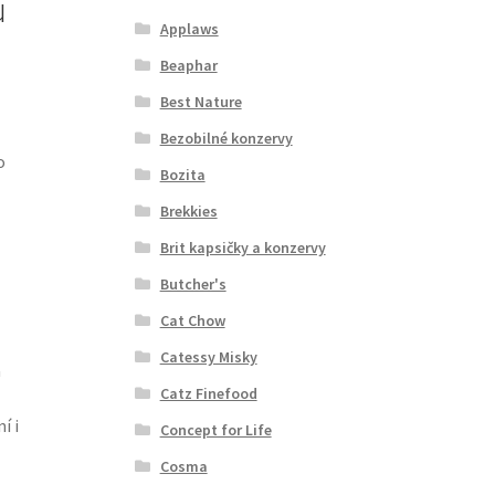
u
Applaws
Beaphar
Best Nature
Bezobilné konzervy
o
Bozita
Brekkies
Brit kapsičky a konzervy
Butcher's
Cat Chow
Catessy Misky
a
Catz Finefood
í i
Concept for Life
Cosma