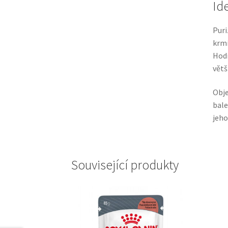
Id
Puri
krmi
Hodí
větš
Obje
bale
jeho
Související produkty