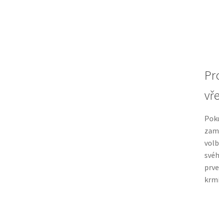
Pr
vř
Poku
zam
volb
svéh
prve
krmi