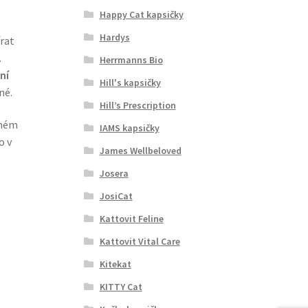
Happy Cat kapsičky
Hardys
írat
.
Herrmanns Bio
ní
Hill's kapsičky
né.
Hill’s Prescription
dném
IAMS kapsičky
o v
James Wellbeloved
Josera
JosiCat
Kattovit Feline
Kattovit Vital Care
Kitekat
KITTY Cat