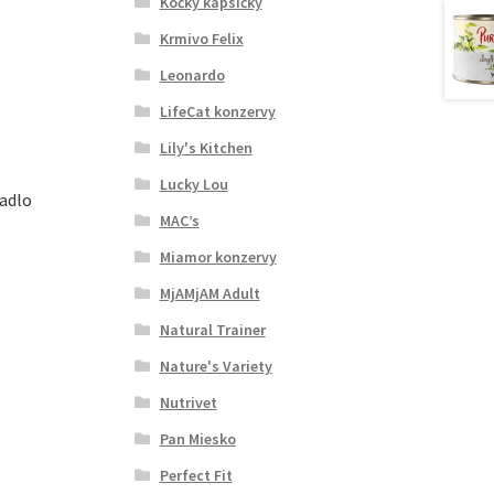
Kočky kapsičky
Krmivo Felix
Leonardo
LifeCat konzervy
Lily's Kitchen
Lucky Lou
badlo
MAC’s
Miamor konzervy
MjAMjAM Adult
Natural Trainer
Nature's Variety
Nutrivet
Pan Miesko
Perfect Fit