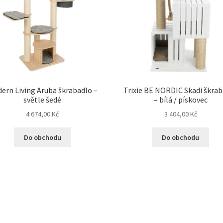
ern Living Aruba škrabadlo –
Trixie BE NORDIC Skadi škra
světle šedé
– bílá / pískovec
4 674,00
Kč
3 404,00
Kč
Do obchodu
Do obchodu