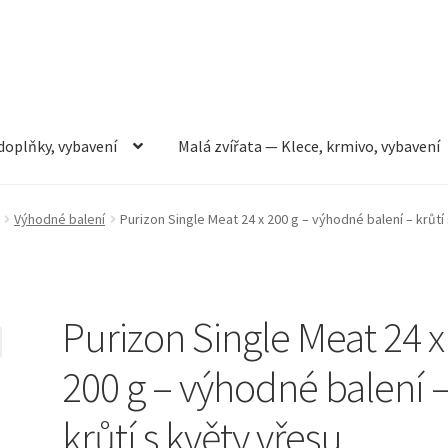
doplňky, vybavení
Malá zvířata — Klece, krmivo, vybavení
rmivo, vybavení
Můj účet
Obchod
Pokladna
Vše pro kočky
Výhodné balení
Purizon Single Meat 24 x 200 g – výhodné balení – krůtí
Purizon Single Meat 24 x
200 g – výhodné balení 
krůtí s květy vřesu