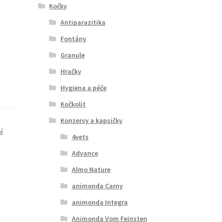
Kočky
Antiparazitika
Fontány
Granule
Hračky
Hygiena a péče
Kočkolit
Konzervy a kapsičky
í
4vets
Advance
Almo Nature
animonda Carny
animonda Integra
Animonda Vom Feinsten