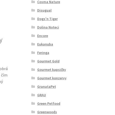
Cosma Nature
Disugual
Dogs'n Tiger
Dolina Noteci
Encore
y
Eukanuba
Feringa
Gourmet Gold
dobrá
Gourmet kapsičky
, čím
Gourmet konzervy
ký
GranataPet
GRAU
Green Petfood
Greenwoods