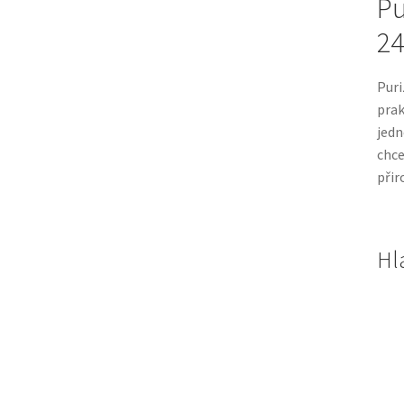
Pu
24
Puri
pra
jedn
chce
přir
Hl