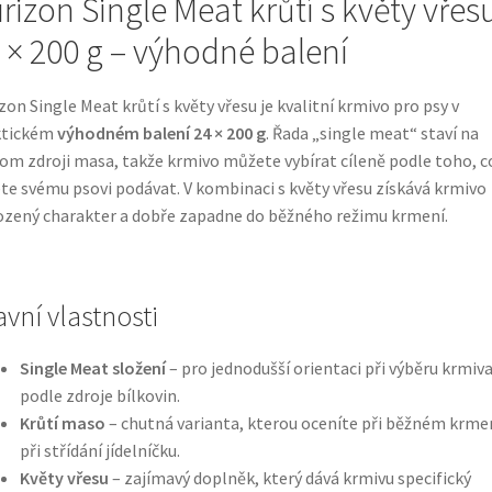
rizon Single Meat krůtí s květy vřes
 × 200 g – výhodné balení
zon Single Meat krůtí s květy vřesu je kvalitní krmivo pro psy v
ktickém
výhodném balení 24 × 200 g
. Řada „single meat“ staví na
om zdroji masa, takže krmivo můžete vybírat cíleně podle toho, c
te svému psovi podávat. V kombinaci s květy vřesu získává krmivo
ozený charakter a dobře zapadne do běžného režimu krmení.
avní vlastnosti
Single Meat složení
– pro jednodušší orientaci při výběru krmiv
podle zdroje bílkovin.
Krůtí maso
– chutná varianta, kterou oceníte při běžném krmen
při střídání jídelníčku.
Květy vřesu
– zajímavý doplněk, který dává krmivu specifický