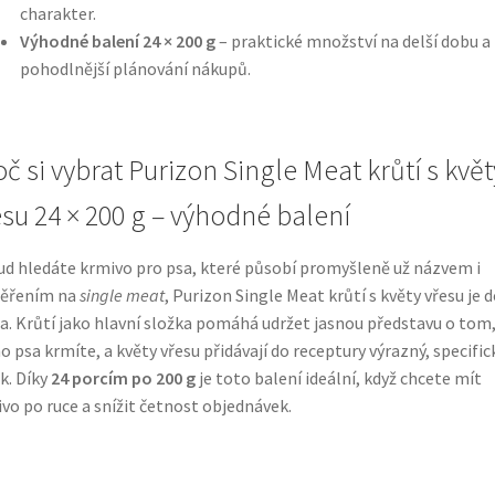
charakter.
Výhodné balení 24 × 200 g
– praktické množství na delší dobu a
pohodlnější plánování nákupů.
oč si vybrat Purizon Single Meat krůtí s květ
esu 24 × 200 g – výhodné balení
d hledáte krmivo pro psa, které působí promyšleně už názvem i
ěřením na
single meat
, Purizon Single Meat krůtí s květy vřesu je 
a. Krůtí jako hlavní složka pomáhá udržet jasnou představu o tom
o psa krmíte, a květy vřesu přidávají do receptury výrazný, specific
k. Díky
24 porcím po 200 g
je toto balení ideální, když chcete mít
vo po ruce a snížit četnost objednávek.