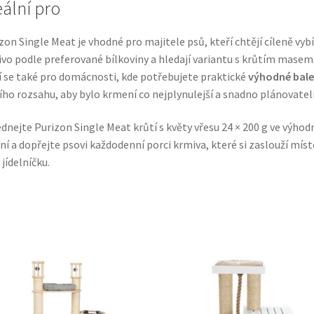
eální pro
zon Single Meat je vhodné pro majitele psů, kteří chtějí cíleně vyb
vo podle preferované bílkoviny a hledají variantu s krůtím masem
 se také pro domácnosti, kde potřebujete praktické
výhodné bale
ího rozsahu, aby bylo krmení co nejplynulejší a snadno plánovatel
dnejte Purizon Single Meat krůtí s květy vřesu 24 × 200 g ve výho
ní a dopřejte psovi každodenní porci krmiva, které si zaslouží míst
 jídelníčku.