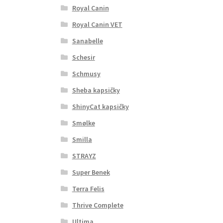
Royal Canin
Royal Canin VET
Sanabelle
Schesir
Schmusy
Sheba kapsičky
ShinyCat kapsičky
Smølke
Smilla
STRAYZ
Super Benek
Terra Felis
Thrive Complete
Ultima