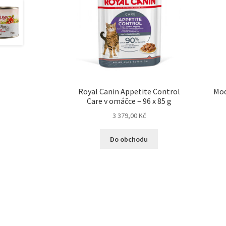
Royal Canin Appetite Control
Mod
Care v omáčce – 96 x 85 g
3 379,00
Kč
Do obchodu