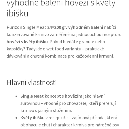
výhodné balení hovězí s květy
ibišku
Bozita pro psy — Švédské krmivo s nordickou kvalitou
Purizon Single Meat
24×200 g
v
výhodném balení
nabízí
Brit pro psy
konzervované krmivo zaměřené na jednoduchou recepturu:
hovězí
s
květy ibišku
. Pokud hledáte granule nebo
Granule pro psy
kapsičky? Tady jde o wet food variantu – praktické
dávkování a chutná kombinace pro každodenní krmení.
Natural Trainer pro psy — Italské krmivo s
přírodními složkami
Hlavní vlastnosti
Happy Dog — Německá kvalita a přirozené složení
Single Meat
koncept s
hovězím
jako hlavní
Hill’s pro psy
surovinou – vhodné pro chovatele, kteří preferují
krmivo s jasným složením.
Hračky pro psy
Květy ibišku
v receptuře – zajímavá přísada, která
obohacuje chuť i charakter krmiva pro náročné psy.
Konzervy a kapsičky pro psy