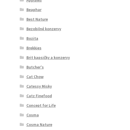
Beaphar
Best Nature
Bezobilné konzervy
Bozita
Brekkies
Brit kapsičky a konzervy
Butcher's
Cat Chow
Catessy Misky
Catz Finefood
Concept for Life
Cosma
Cosma Nature