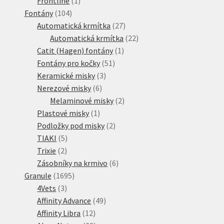
Frontline
1
104
produkt
Fontány
104
produktů
27
Automatická krmítka
27
produktů
22
Automatická krmítka
22
1
produktů
Catit (Hagen) fontány
1
51
produkt
Fontány pro kočky
51
3
produktů
Keramické misky
3
6
produkty
Nerezové misky
6
produktů
2
Melaminové misky
2
1
produkty
Plastové misky
1
produkt
2
Podložky pod misky
2
5
produkty
TIAKI
5
2
produktů
Trixie
2
produkty
6
Zásobníky na krmivo
6
1695
produktů
Granule
1695
3
produktů
4Vets
3
produkty
49
Affinity Advance
49
12
produktů
Affinity Libra
12