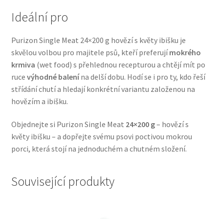
Veterinární dieta pro psy
Ideální pro
Vodítka a obojky
Purizon Single Meat 24×200 g hovězí s květy ibišku je
skvělou volbou pro majitele psů, kteří preferují
mokrého
Wolf of Wilderness
krmiva
(wet food) s přehlednou recepturou a chtějí mít po
ruce
výhodné balení
na delší dobu. Hodí se i pro ty, kdo řeší
střídání chutí a hledají konkrétní variantu založenou na
hovězím a ibišku.
Objednejte si Purizon Single Meat
24×200 g
– hovězí s
květy ibišku – a dopřejte svému psovi poctivou mokrou
porci, která stojí na jednoduchém a chutném složení.
Související produkty