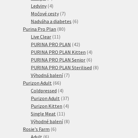
produkty
4
Ledviny
4
produkty
7
Močové cesty
7
produktů
6
Nadváha a diabetes
6
80
produktů
Purina Pro Plan
80
11
produktů
Live Clear
11
produktů
42
PURINA PRO PLAN
42
produktů
4
PURINA PRO PLAN Kitten
4
6
produkty
PURINA PRO PLAN Senior
6
produktů
8
PURINA PRO PLAN Sterilised
8
7
produktů
Výhodná balení
7
66
produktů
Purizon Adult
66
produktů
4
Coldpressed
4
produkty
37
Purizon Adult
37
produktů
4
Purizon Kitten
4
11
produkty
Single Meat
11
produktů
8
Výhodné balení
8
6
produktů
Rosie's Farm
6
6
produktů
Adult
6