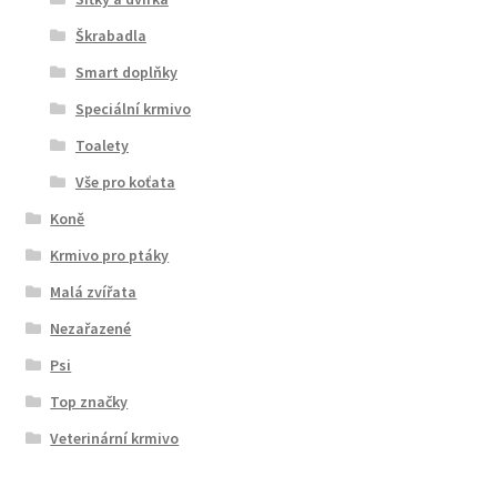
Škrabadla
Smart doplňky
Speciální krmivo
Toalety
Vše pro koťata
Koně
Krmivo pro ptáky
Malá zvířata
Nezařazené
Psi
Top značky
Veterinární krmivo