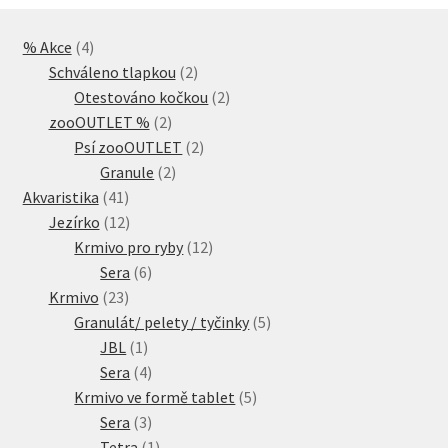
4
% Akce
4
produkty
2
Schváleno tlapkou
2
produkty
2
Otestováno kočkou
2
2
produkty
zooOUTLET %
2
produkty
2
Psí zooOUTLET
2
2
produkty
Granule
2
41
produkty
Akvaristika
41
produktů
12
Jezírko
12
produktů
12
Krmivo pro ryby
12
6
produktů
Sera
6
23
produktů
Krmivo
23
produktů
5
Granulát/ pelety / tyčinky
5
1
produktů
JBL
1
produkt
4
Sera
4
produkty
5
Krmivo ve formě tablet
5
3
produktů
Sera
3
produkty
1
Tetra
1