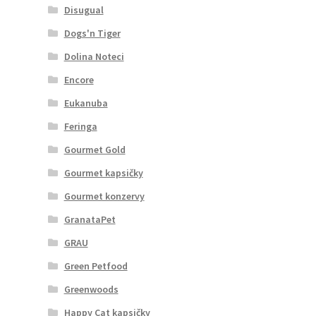
Disugual
Dogs'n Tiger
Dolina Noteci
Encore
Eukanuba
Feringa
Gourmet Gold
Gourmet kapsičky
Gourmet konzervy
GranataPet
GRAU
Green Petfood
Greenwoods
Happy Cat kapsičky