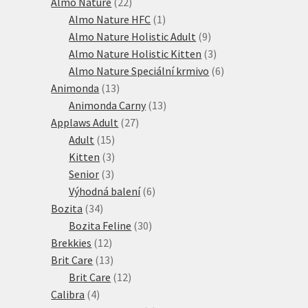
produktů
22
Almo Nature
22
produktů
1
Almo Nature HFC
1
produkt
9
Almo Nature Holistic Adult
9
produktů
3
Almo Nature Holistic Kitten
3
produkty
6
Almo Nature Speciální krmivo
6
13
produktů
Animonda
13
produktů
13
Animonda Carny
13
27
produktů
Applaws Adult
27
15
produktů
Adult
15
produktů
3
Kitten
3
3
produkty
Senior
3
produkty
6
Výhodná balení
6
34
produktů
Bozita
34
produktů
30
Bozita Feline
30
12
produktů
Brekkies
12
produktů
13
Brit Care
13
produktů
12
Brit Care
12
4
produktů
Calibra
4