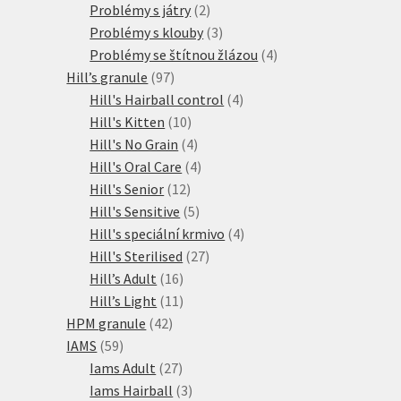
produkty
2
Problémy s játry
2
produkty
3
Problémy s klouby
3
produkty
4
Problémy se štítnou žlázou
4
97
produkty
Hill’s granule
97
produktů
4
Hill's Hairball control
4
10
produkty
Hill's Kitten
10
produktů
4
Hill's No Grain
4
produkty
4
Hill's Oral Care
4
12
produkty
Hill's Senior
12
produktů
5
Hill's Sensitive
5
produktů
4
Hill's speciální krmivo
4
27
produkty
Hill's Sterilised
27
16
produktů
Hill’s Adult
16
produktů
11
Hill’s Light
11
42
produktů
HPM granule
42
59
produktů
IAMS
59
produktů
27
Iams Adult
27
produktů
3
Iams Hairball
3