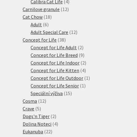
produkty
4
Calibra Cat Life
4
12
produkty
Carnilove granule
12
18
produktů
Cat Chow
18
6
produktů
Adult
6
produktů
12
Adult Special Care
12
38
produktů
Concept for Life
38
produktů
2
Concept for Life Adult
2
produkty
9
Concept for Life Breed
9
produktů
2
Concept for Life Indoor
2
4
produkty
Concept for Life Kitten
4
produkty
1
Concept for Life Outdoor
1
1
produkt
Concept for Life Senior
1
15
produkt
Speciální výživa
15
12
produktů
Cosma
12
5
produktů
Crave
5
produktů
2
Dogs'n Tiger
2
produkty
4
Dolina Noteci
4
22
produkty
Eukanuba
22