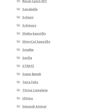
Royal Canin VET
Sanabelle
Schesir
Schmusy
Sheba kapsičky
ShinyCat kapsičky
Smølke
Smilla
STRAYZ
Super Benek
Terra Felis
Thrive Complete
Ultima
Venandi Animal