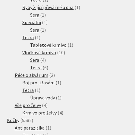
produkt
1
Ryby žijící převážně u dna
1
1
produkt
Sera
1
produkt
1
Speciální
1
1
produkt
Sera
1
1
produkt
Tetra
1
produkt
1
Tabletové krmivo
1
10
produkt
Vločkové krmivo
10
4
produktů
Sera
4
produkty
6
Tetra
6
produktů
2
Péče o akvárium
2
produkty
1
Boj proti řasám
1
1
produkt
Tetra
1
produkt
1
Úprava vody
1
4
produkt
Vše pro želvy
4
produkty
4
Krmivo pro želvy
4
5582
produkty
Kočky
5582
produktů
1
Antiparazitika
1
1
produkt