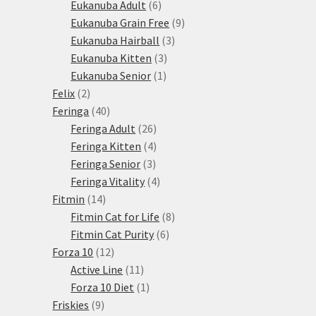
produktů
6
Eukanuba Adult
6
produktů
9
Eukanuba Grain Free
9
3
produktů
Eukanuba Hairball
3
3
produkty
Eukanuba Kitten
3
1
produkty
Eukanuba Senior
1
2
produkt
Felix
2
produkty
40
Feringa
40
produktů
26
Feringa Adult
26
produktů
4
Feringa Kitten
4
3
produkty
Feringa Senior
3
produkty
4
Feringa Vitality
4
14
produkty
Fitmin
14
produktů
8
Fitmin Cat for Life
8
6
produktů
Fitmin Cat Purity
6
12
produktů
Forza 10
12
produktů
11
Active Line
11
produktů
1
Forza 10 Diet
1
9
produkt
Friskies
9