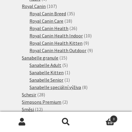
produktů
107
Royal Canin
107
produktů
35
Royal Canin Breed
35
18
produktů
Royal Canin Care
18
produktů
26
Royal Canin Health
26
produktů
10
Royal Canin Health Indoor
10
9
produktů
Royal Canin Health Kitten
9
produktů
9
Royal Canin Health Outdoor
9
15
produktů
Sanabelle granule
15
produktů
5
Sanabelle Adult
5
produktů
1
Sanabelle Kitten
1
1
produkt
Sanabelle Senior
1
produkt
8
Sanabelle speciální výživa
8
28
produktů
Schesir
28
produktů
2
Simpsons Premium
2
12
produkty
Směsi
12
6
produktů
Smilla
6
0
produktů
4
Smilla Adult
4
Hledat:
Hledat
produkty
2
Smilla Adult speciální výživa
2