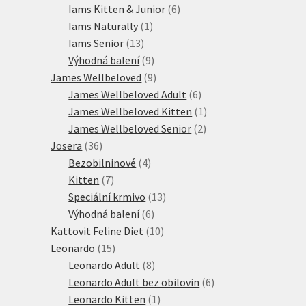
produkty
6
Iams Kitten & Junior
6
1
produktů
Iams Naturally
1
13
produkt
Iams Senior
13
produktů
9
Výhodná balení
9
produktů
9
James Wellbeloved
9
produktů
6
James Wellbeloved Adult
6
produktů
1
James Wellbeloved Kitten
1
2
produkt
James Wellbeloved Senior
2
36
produkty
Josera
36
produktů
4
Bezobilninové
4
7
produkty
Kitten
7
produktů
13
Speciální krmivo
13
6
produktů
Výhodná balení
6
produktů
10
Kattovit Feline Diet
10
15
produktů
Leonardo
15
produktů
8
Leonardo Adult
8
produktů
6
Leonardo Adult bez obilovin
6
1
produktů
Leonardo Kitten
1