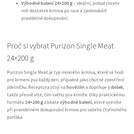
Výhodné balení 24×200 g
– ideální, pokud chcete
mít dostatek krmiva po ruce a zjednodušit
N&D Farmina pro psy — Italské holistic krmivo
pravidelné dokupování.
Oblečky pro psy
Proč si vybrat Purizon Single Meat
Pamlsky pro psy
24×200 g
Pelíšky pro psy
Purizon Single Meat je typ mokrého krmiva, které se hodí
Ortopedické pelíšky
pro krmení psa každý den, případně jako chutné zpestření
jídelníčku. Receptura stojí na
hovězím
a doplňuje ji
ibišek
,
Přepravky pro psy
takže přesně víte, čím svého psa krmíte. Díky praktickému
formátu
24×200 g
získáte
výhodné balení
, které oceníte
při pravidelném dokupování krmiva pro vašeho čtyřnohého
Purizon pro psy — Vysoký obsah masa, bez obilovin
parťáka.
Royal Canin pro psy