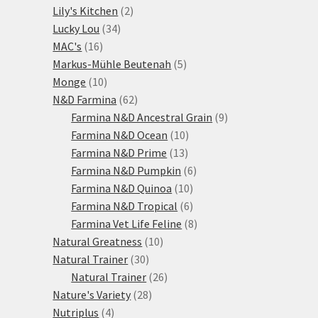
2
produkt
Lily's Kitchen
2
34
produkty
Lucky Lou
34
16
produktů
MAC's
16
produktů
5
Markus-Mühle Beutenah
5
10
produktů
Monge
10
produktů
62
N&D Farmina
62
produktů
9
Farmina N&D Ancestral Grain
9
10
produktů
Farmina N&D Ocean
10
13
produktů
Farmina N&D Prime
13
produktů
6
Farmina N&D Pumpkin
6
10
produktů
Farmina N&D Quinoa
10
produktů
6
Farmina N&D Tropical
6
produktů
8
Farmina Vet Life Feline
8
10
produktů
Natural Greatness
10
30
produktů
Natural Trainer
30
produktů
26
Natural Trainer
26
28
produktů
Nature's Variety
28
4
produktů
Nutriplus
4