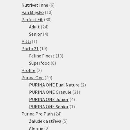
produkty
6
Nutrivet Inne
6
10
produktů
Pan Mięsko
10
30
produktů
Perfect Fit
30
24
produktů
Adult
24
4
produktů
Senior
4
1
produkty
Pitti
1
produkt
19
Porta 21
19
produktů
13
Feline Finest
13
6
produktů
Superfood
6
2
produktů
Prolife
2
produkty
40
Purina One
40
produktů
2
PURINA ONE Dual Nature
2
31
produkty
PURINA ONE Granule
31
4
produktů
PURINA ONE Junior
4
produkty
1
PURINA ONE Senior
1
24
produkt
Purina Pro Plan
24
produktů
5
Žaludek a střeva
5
2
produktů
Alergie
2