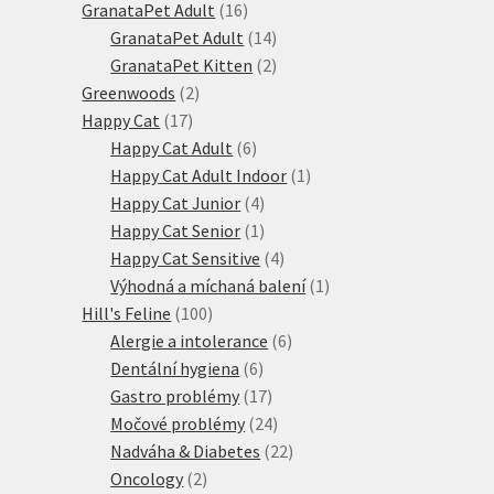
produktů
16
GranataPet Adult
16
produktů
14
GranataPet Adult
14
produktů
2
GranataPet Kitten
2
2
produkty
Greenwoods
2
17
produkty
Happy Cat
17
produktů
6
Happy Cat Adult
6
produktů
1
Happy Cat Adult Indoor
1
4
produkt
Happy Cat Junior
4
produkty
1
Happy Cat Senior
1
produkt
4
Happy Cat Sensitive
4
produkty
1
Výhodná a míchaná balení
1
100
produkt
Hill's Feline
100
produktů
6
Alergie a intolerance
6
6
produktů
Dentální hygiena
6
produktů
17
Gastro problémy
17
produktů
24
Močové problémy
24
produktů
22
Nadváha & Diabetes
22
2
produktů
Oncology
2