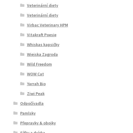
Veterinární diety
Veterinární diety
Virbac Veterinary HPM
Vitakraft Poesie
Whiskas kapsičky
Wiejska Zagroda
Wild Freedom
WOW Cat
Yarrah Bio
Ziwi Peak
Odpočívadla
Pamlsky
Přepravky & obojky
Síťky a dvírka