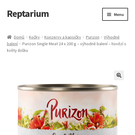
Reptarium
Přeskočit
Přejít
Menu
na
k
navigaci
obsahu
Úvodní stránka
webu
Domů
Kočky
Konzervy a kapsičky
Purizon
Výhodné
balení
Purizon Single Meat 24 x 200 g – výhodné balení – hovězí s
Košík
květy ibišku
Malá zvířata — Klece, krmivo, vybavení
Můj účet
Obchod
Pokladna
Vše pro kočky