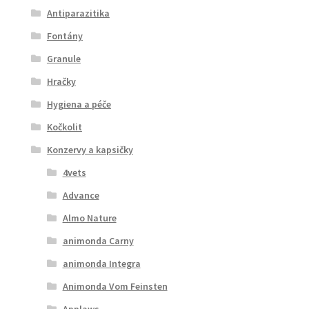
Antiparazitika
Fontány
Granule
Hračky
Hygiena a péče
Kočkolit
Konzervy a kapsičky
4vets
Advance
Almo Nature
animonda Carny
animonda Integra
Animonda Vom Feinsten
Applaws