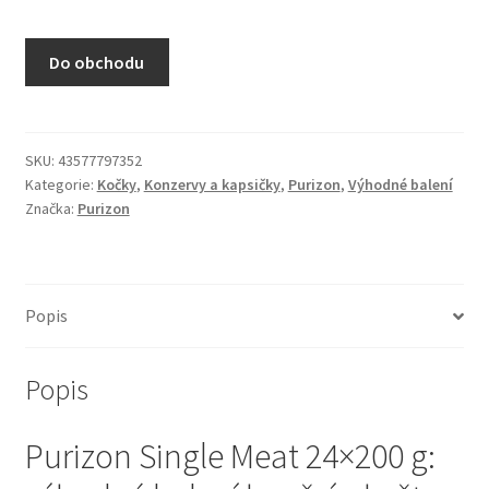
N&D Farmina pro kočky — Italské holistic krmivo
Do obchodu
Odpočívadla pro kočky
Pamlsky pro kočky
SKU:
43577797352
Kategorie:
Kočky
,
Konzervy a kapsičky
,
Purizon
,
Výhodné balení
Purizon pro kočky
Značka:
Purizon
Royal Canin pro kočky
Škrabadla pro kočky
Popis
Veterinární dieta pro kočky
Popis
Vše pro psy — Krmivo, doplňky, vybavení
Purizon Single Meat 24×200 g:
Boudy a výběhy