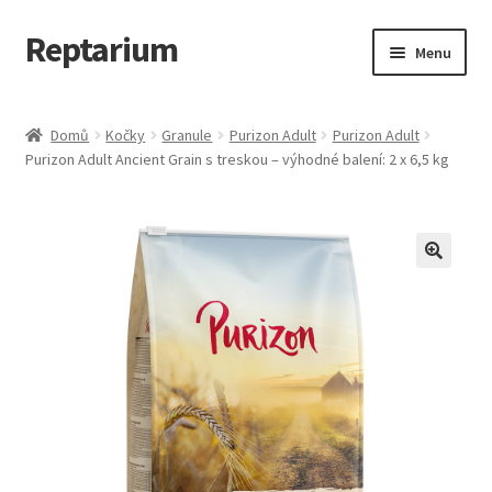
Reptarium
Přeskočit
Přejít
Menu
na
k
navigaci
obsahu
Úvodní stránka
webu
Domů
Kočky
Granule
Purizon Adult
Purizon Adult
Purizon Adult Ancient Grain s treskou – výhodné balení: 2 x 6,5 kg
Košík
Malá zvířata — Klece, krmivo, vybavení
Můj účet
Obchod
Pokladna
Vše pro kočky