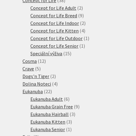
Concept for Life
38
produktů
2
Concept for Life Adult
2
produkty
9
Concept for Life Breed
9
produktů
2
Concept for Life Indoor
2
4
produkty
Concept for Life Kitten
4
produkty
1
Concept for Life Outdoor
1
1
produkt
Concept for Life Senior
1
15
produkt
Speciální výživa
15
12
produktů
Cosma
12
5
produktů
Crave
5
produktů
2
Dogs'n Tiger
2
produkty
4
Dolina Noteci
4
22
produkty
Eukanuba
22
produktů
6
Eukanuba Adult
6
produktů
9
Eukanuba Grain Free
9
3
produktů
Eukanuba Hairball
3
3
produkty
Eukanuba Kitten
3
1
produkty
Eukanuba Senior
1