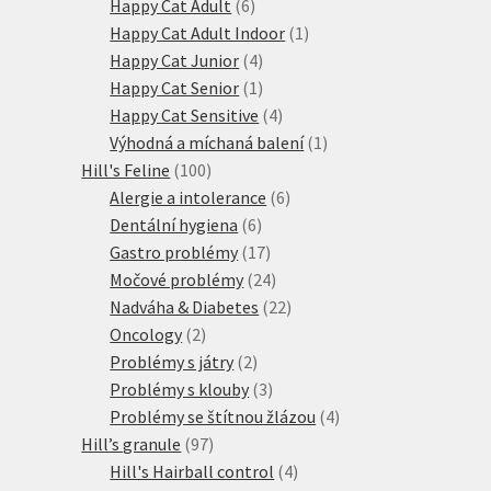
produktů
6
Happy Cat Adult
6
produktů
1
Happy Cat Adult Indoor
1
4
produkt
Happy Cat Junior
4
produkty
1
Happy Cat Senior
1
produkt
4
Happy Cat Sensitive
4
produkty
1
Výhodná a míchaná balení
1
100
produkt
Hill's Feline
100
produktů
6
Alergie a intolerance
6
6
produktů
Dentální hygiena
6
produktů
17
Gastro problémy
17
produktů
24
Močové problémy
24
produktů
22
Nadváha & Diabetes
22
2
produktů
Oncology
2
produkty
2
Problémy s játry
2
produkty
3
Problémy s klouby
3
produkty
4
Problémy se štítnou žlázou
4
97
produkty
Hill’s granule
97
produktů
4
Hill's Hairball control
4