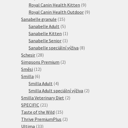
9
produktů
Royal Canin Health Kitten
9
produktů
9
Royal Canin Health Outdoor
9
15
produktů
Sanabelle granule
15
produktů
5
Sanabelle Adult
5
produktů
1
Sanabelle Kitten
1
1
produkt
Sanabelle Senior
1
produkt
8
Sanabelle speciální výživa
8
28
produktů
Schesir
28
produktů
2
Simpsons Premium
2
12
produkty
Směsi
12
6
produktů
Smilla
6
produktů
4
Smilla Adult
4
produkty
2
Smilla Adult speciální výživa
2
2
produkty
Smilla Veterinary Diet
2
21
produkty
SPECIFIC
21
produktů
15
Taste of the Wild
15
produktů
2
Thrive PremiumPlus
2
33
produkty
Ultima
33