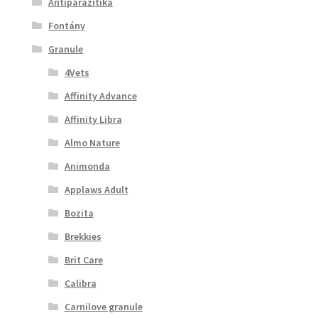
Antiparazitika
Fontány
Granule
4Vets
Affinity Advance
Affinity Libra
Almo Nature
Animonda
Applaws Adult
Bozita
Brekkies
Brit Care
Calibra
Carnilove granule