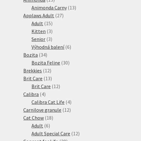
produktů
13
Animonda Carny
13
27
produktů
Applaws Adult
27
15
produktů
Adult
15
produktů
3
Kitten
3
3
produkty
Senior
3
produkty
6
Výhodná balení
6
34
produktů
Bozita
34
produktů
30
Bozita Feline
30
12
produktů
Brekkies
12
produktů
13
Brit Care
13
produktů
12
Brit Care
12
4
produktů
Calibra
4
produkty
4
Calibra Cat Life
4
12
produkty
Carnilove granule
12
18
produktů
Cat Chow
18
6
produktů
Adult
6
produktů
12
Adult Special Care
12
38
produktů