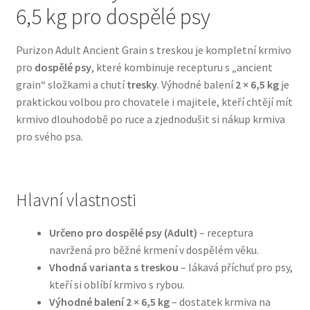
6,5 kg pro dospělé psy
Bozita pro psy — Švédské krmivo s nordickou kvalitou
Purizon Adult Ancient Grain s treskou je kompletní krmivo
pro
dospělé psy
, které kombinuje recepturu s „ancient
Brit pro psy
grain“ složkami a chutí
tresky
. Výhodné balení
2 × 6,5 kg
je
praktickou volbou pro chovatele i majitele, kteří chtějí mít
Granule pro psy
krmivo dlouhodobě po ruce a zjednodušit si nákup krmiva
pro svého psa.
Natural Trainer pro psy — Italské krmivo s
přírodními složkami
Hlavní vlastnosti
Happy Dog — Německá kvalita a přirozené složení
Určeno pro dospělé psy (Adult)
– receptura
Hill’s pro psy
navržená pro běžné krmení v dospělém věku.
Vhodná varianta s treskou
– lákavá příchuť pro psy,
Hračky pro psy
kteří si oblíbí krmivo s rybou.
Výhodné balení 2 × 6,5 kg
– dostatek krmiva na
Konzervy a kapsičky pro psy