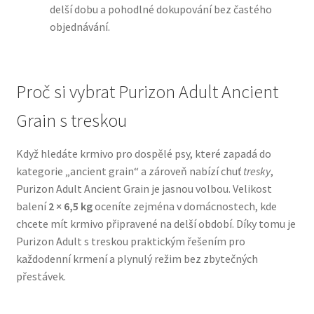
delší dobu a pohodlné dokupování bez častého
objednávání.
N&D Farmina pro psy — Italské holistic krmivo
Oblečky pro psy
Proč si vybrat Purizon Adult Ancient
Pamlsky pro psy
Grain s treskou
Pelíšky pro psy
Když hledáte krmivo pro dospělé psy, které zapadá do
kategorie „ancient grain“ a zároveň nabízí chuť
tresky
,
Ortopedické pelíšky
Purizon Adult Ancient Grain je jasnou volbou. Velikost
balení
2 × 6,5 kg
oceníte zejména v domácnostech, kde
Přepravky pro psy
chcete mít krmivo připravené na delší období. Díky tomu je
Purizon Adult s treskou praktickým řešením pro
Purizon pro psy — Vysoký obsah masa, bez obilovin
každodenní krmení a plynulý režim bez zbytečných
přestávek.
Royal Canin pro psy