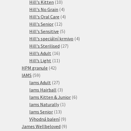
10
produkty
Hill's Kitten
10
produktů
4
Hill's No Grain
4
produkty
4
Hill's Oral Care
4
12
produkty
Hill's Senior
12
produktů
5
Hill's Sensitive
5
produktů
4
Hill's speciální krmivo
4
27
produkty
Hill's Sterilised
27
16
produktů
Hill’s Adult
16
produktů
11
Hill’s Light
11
42
produktů
HPM granule
42
59
produktů
IAMS
59
produktů
27
Iams Adult
27
produktů
3
Iams Hairball
3
produkty
6
Iams Kitten & Junior
6
1
produktů
Iams Naturally
1
13
produkt
Iams Senior
13
produktů
9
Výhodná balení
9
produktů
9
James Wellbeloved
9