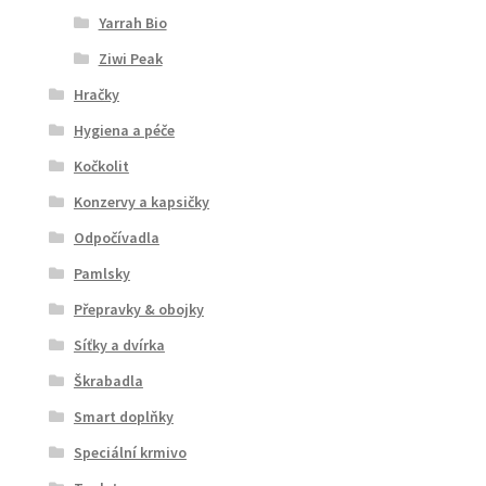
Yarrah Bio
Ziwi Peak
Hračky
Hygiena a péče
Kočkolit
Konzervy a kapsičky
Odpočívadla
Pamlsky
Přepravky & obojky
Síťky a dvírka
Škrabadla
Smart doplňky
Speciální krmivo