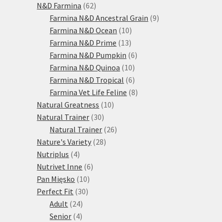
produktů
62
N&D Farmina
62
produktů
9
Farmina N&D Ancestral Grain
9
10
produktů
Farmina N&D Ocean
10
13
produktů
Farmina N&D Prime
13
produktů
6
Farmina N&D Pumpkin
6
10
produktů
Farmina N&D Quinoa
10
produktů
6
Farmina N&D Tropical
6
produktů
8
Farmina Vet Life Feline
8
10
produktů
Natural Greatness
10
30
produktů
Natural Trainer
30
produktů
26
Natural Trainer
26
28
produktů
Nature's Variety
28
4
produktů
Nutriplus
4
produkty
6
Nutrivet Inne
6
10
produktů
Pan Mięsko
10
30
produktů
Perfect Fit
30
24
produktů
Adult
24
4
produktů
Senior
4