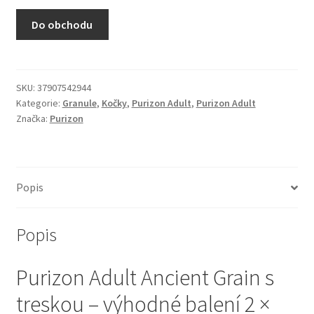
N&D Farmina pro kočky — Italské holistic krmivo
Do obchodu
Odpočívadla pro kočky
Pamlsky pro kočky
SKU:
37907542944
Kategorie:
Granule
,
Kočky
,
Purizon Adult
,
Purizon Adult
Značka:
Purizon
Purizon pro kočky
Royal Canin pro kočky
Popis
Škrabadla pro kočky
Popis
Veterinární dieta pro kočky
Purizon Adult Ancient Grain s
Vše pro psy — Krmivo, doplňky, vybavení
treskou – výhodné balení 2 ×
Boudy a výběhy