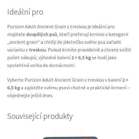
Veterinární dieta pro psy
Ideální pro
Vodítka a obojky
Purizon Adult Ancient Grain s treskou je ideální pro
majitele
dospělých psů
, kteří preferují krmivo v kategorii
Wolf of Wilderness
„ancient grain“ a chtějí do jídelníčku svého psa zařadit
variantu s
treskou
. Pokud krmíte pravidelně a chcete snížit
počet nákupů, výhodné balení
2 × 6,5 kg
se hodí jako
spolehlivá volba do domácnosti.
Vyberte Purizon Adult Ancient Grain s treskou v balení
2 ×
6,5 kg
a zajistěte svému psovi chutné a praktické krmení –
objednejte ještě dnes.
Související produkty