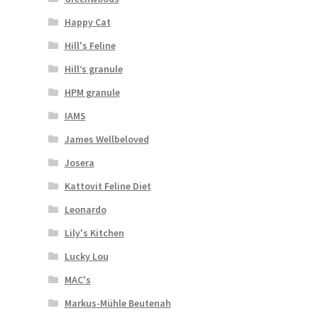
Happy Cat
Hill's Feline
Hill’s granule
HPM granule
IAMS
James Wellbeloved
Josera
Kattovit Feline Diet
Leonardo
Lily's Kitchen
Lucky Lou
MAC's
Markus-Mühle Beutenah