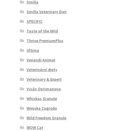
Smilla
Smilla Veterinary Diet
SPECIFIC
Taste of the Wild
Thrive PremiumPlus
Ultima
Venandi Animal
Veterinární diety
Veterinary & Expert
Visán Optimanova
Whiskas Granule
Wiejska Zagroda
Wild Freedom Granule
WOW Cat