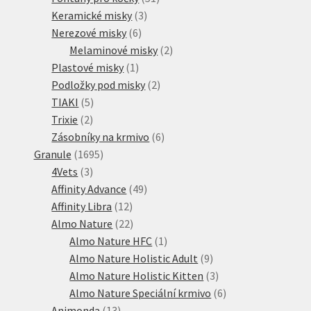
3
produktů
Keramické misky
3
6
produkty
Nerezové misky
6
produktů
2
Melaminové misky
2
1
produkty
Plastové misky
1
produkt
2
Podložky pod misky
2
5
produkty
TIAKI
5
2
produktů
Trixie
2
produkty
6
Zásobníky na krmivo
6
1695
produktů
Granule
1695
3
produktů
4Vets
3
produkty
49
Affinity Advance
49
12
produktů
Affinity Libra
12
produktů
22
Almo Nature
22
produktů
1
Almo Nature HFC
1
produkt
9
Almo Nature Holistic Adult
9
produktů
3
Almo Nature Holistic Kitten
3
produkty
6
Almo Nature Speciální krmivo
6
13
produktů
Animonda
13