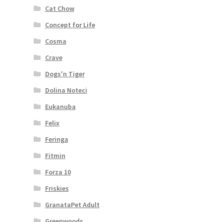
Cat Chow
Concept for Life
Cosma
Crave
Dogs'n Tiger
Dolina Noteci
Eukanuba
Felix
Feringa
Fitmin
Forza 10
Friskies
GranataPet Adult
Greenwoods