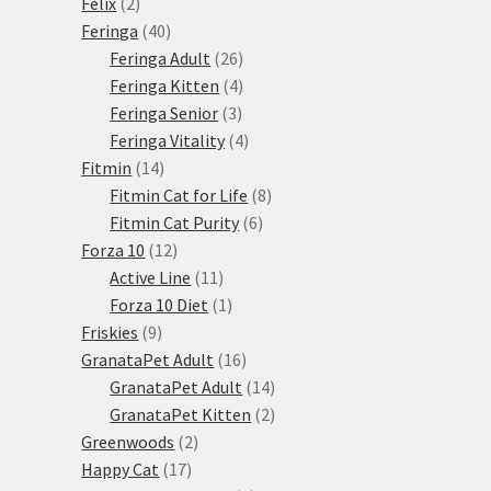
2
produkt
Felix
2
produkty
40
Feringa
40
produktů
26
Feringa Adult
26
produktů
4
Feringa Kitten
4
3
produkty
Feringa Senior
3
produkty
4
Feringa Vitality
4
14
produkty
Fitmin
14
produktů
8
Fitmin Cat for Life
8
6
produktů
Fitmin Cat Purity
6
12
produktů
Forza 10
12
produktů
11
Active Line
11
produktů
1
Forza 10 Diet
1
9
produkt
Friskies
9
produktů
16
GranataPet Adult
16
produktů
14
GranataPet Adult
14
produktů
2
GranataPet Kitten
2
2
produkty
Greenwoods
2
17
produkty
Happy Cat
17