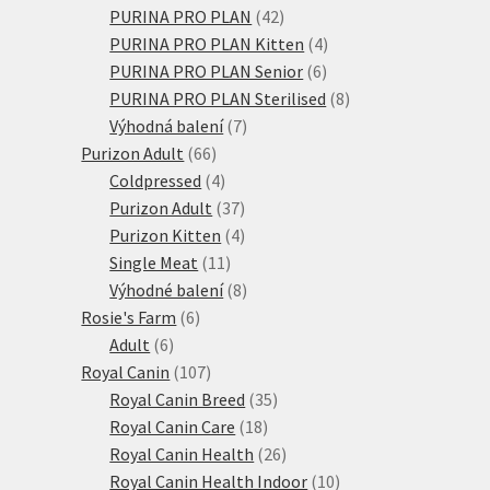
produktů
42
PURINA PRO PLAN
42
produktů
4
PURINA PRO PLAN Kitten
4
6
produkty
PURINA PRO PLAN Senior
6
produktů
8
PURINA PRO PLAN Sterilised
8
7
produktů
Výhodná balení
7
66
produktů
Purizon Adult
66
produktů
4
Coldpressed
4
produkty
37
Purizon Adult
37
produktů
4
Purizon Kitten
4
11
produkty
Single Meat
11
produktů
8
Výhodné balení
8
6
produktů
Rosie's Farm
6
6
produktů
Adult
6
produktů
107
Royal Canin
107
produktů
35
Royal Canin Breed
35
18
produktů
Royal Canin Care
18
produktů
26
Royal Canin Health
26
produktů
10
Royal Canin Health Indoor
10