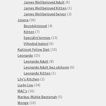
produktů
6
James Wellbeloved Adult
6
produktů
1
James Wellbeloved Kitten
1
2
produkt
James Wellbeloved Senior
2
36
produkty
Josera
36
produktů
4
Bezobilninové
4
7
produkty
Kitten
7
produktů
13
Speciální krmivo
13
6
produktů
Výhodná balení
6
produktů
10
Kattovit Feline Diet
10
15
produktů
Leonardo
15
produktů
8
Leonardo Adult
8
produktů
6
Leonardo Adult bez obilovin
6
1
produktů
Leonardo Kitten
1
2
produkt
Lily's Kitchen
2
34
produkty
Lucky Lou
34
16
produktů
MAC's
16
produktů
5
Markus-Mühle Beutenah
5
10
produktů
Monge
10