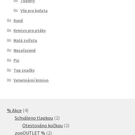
Toalety
Vše pro koťata
Koně
Krmivo pro ptáky
Malá zvířata
Nezařazené
Psi
Top značky
Veterinární krmivo
4
% Akce
4
produkty
2
Schváleno tlapkou
2
produkty
2
Otestováno kočkou
2
2
produkty
zooOUTLET %
2