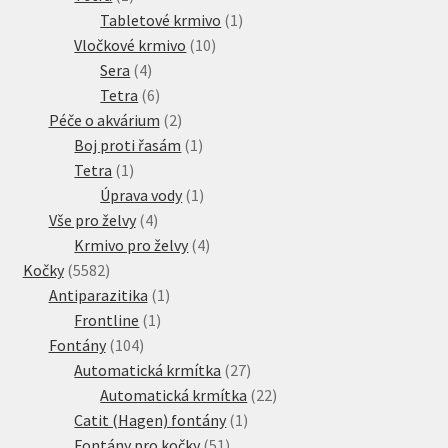
produkt
1
Tabletové krmivo
1
10
produkt
Vločkové krmivo
10
4
produktů
Sera
4
produkty
6
Tetra
6
produktů
2
Péče o akvárium
2
produkty
1
Boj proti řasám
1
1
produkt
Tetra
1
produkt
1
Úprava vody
1
4
produkt
Vše pro želvy
4
produkty
4
Krmivo pro želvy
4
5582
produkty
Kočky
5582
produktů
1
Antiparazitika
1
1
produkt
Frontline
1
104
produkt
Fontány
104
produktů
27
Automatická krmítka
27
produktů
22
Automatická krmítka
22
1
produktů
Catit (Hagen) fontány
1
51
produkt
Fontány pro kočky
51