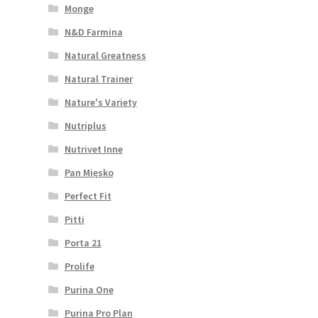
Monge
N&D Farmina
Natural Greatness
Natural Trainer
Nature's Variety
Nutriplus
Nutrivet Inne
Pan Mięsko
Perfect Fit
Pitti
Porta 21
Prolife
Purina One
Purina Pro Plan