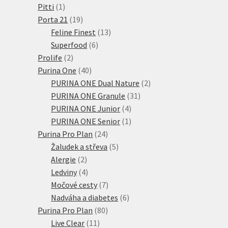
1
produkty
Pitti
1
produkt
19
Porta 21
19
produktů
13
Feline Finest
13
6
produktů
Superfood
6
2
produktů
Prolife
2
produkty
40
Purina One
40
produktů
2
PURINA ONE Dual Nature
2
31
produkty
PURINA ONE Granule
31
4
produktů
PURINA ONE Junior
4
produkty
1
PURINA ONE Senior
1
24
produkt
Purina Pro Plan
24
produktů
5
Žaludek a střeva
5
2
produktů
Alergie
2
produkty
4
Ledviny
4
produkty
7
Močové cesty
7
produktů
6
Nadváha a diabetes
6
80
produktů
Purina Pro Plan
80
11
produktů
Live Clear
11