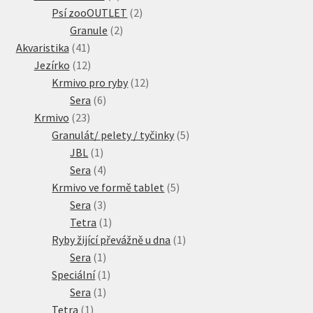
produkty
2
Psí zooOUTLET
2
2
produkty
Granule
2
41
produkty
Akvaristika
41
produktů
12
Jezírko
12
produktů
12
Krmivo pro ryby
12
6
produktů
Sera
6
23
produktů
Krmivo
23
produktů
5
Granulát/ pelety / tyčinky
5
1
produktů
JBL
1
produkt
4
Sera
4
produkty
5
Krmivo ve formě tablet
5
3
produktů
Sera
3
produkty
1
Tetra
1
produkt
1
Ryby žijící převážně u dna
1
1
produkt
Sera
1
produkt
1
Speciální
1
1
produkt
Sera
1
1
produkt
Tetra
1