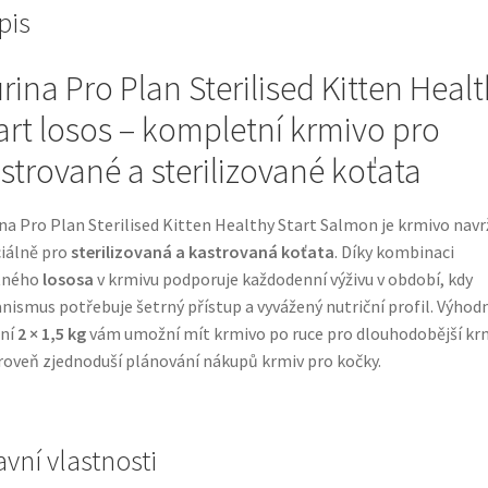
pis
rina Pro Plan Sterilised Kitten Heal
art losos – kompletní krmivo pro
strované a sterilizované koťata
na Pro Plan Sterilised Kitten Healthy Start Salmon je krmivo nav
iálně pro
sterilizovaná a kastrovaná koťata
. Díky kombinaci
tného
lososa
v krmivu podporuje každodenní výživu v období, kdy
nismus potřebuje šetrný přístup a vyvážený nutriční profil. Výhod
ení
2 × 1,5 kg
vám umožní mít krmivo po ruce pro dlouhodobější kr
roveň zjednoduší plánování nákupů krmiv pro kočky.
avní vlastnosti