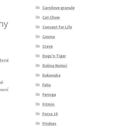
Carnilove granule
Cat Chow
thy
Concept for Life
Cosma
Crave
Dogs'n Tiger
ržené
Dolina Noteci
Eukanuba
né
Felix
mení
Feringa
Fitmin
Forza 10
Friskies