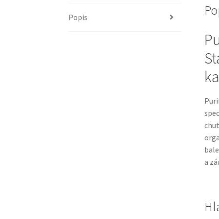
Po
Popis
Pu
St
ka
Puri
spec
chu
orga
bal
a zá
Hl