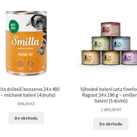
lla drůbeží konzerva 24 x 400
Výhodné balení catz finef
 – míchané balení (4 druhy)
Ragout 24 x 190 g – smíše
balení (5 druhů)
899,00
Kč
1 689,00
Kč
Do obchodu
Do obchodu