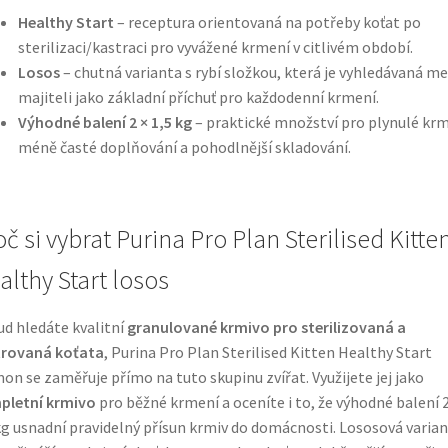
Healthy Start
– receptura orientovaná na potřeby koťat po
sterilizaci/kastraci pro vyvážené krmení v citlivém období.
Losos
– chutná varianta s rybí složkou, která je vyhledávaná me
majiteli jako základní příchuť pro každodenní krmení.
Výhodné balení 2 × 1,5 kg
– praktické množství pro plynulé krm
méně časté doplňování a pohodlnější skladování.
č si vybrat Purina Pro Plan Sterilised Kitte
althy Start losos
d hledáte kvalitní
granulované krmivo pro sterilizovaná a
trovaná koťata
, Purina Pro Plan Sterilised Kitten Healthy Start
on se zaměřuje přímo na tuto skupinu zvířat. Využijete jej jako
pletní krmivo
pro běžné krmení a oceníte i to, že výhodné balení 2
kg usnadní pravidelný přísun krmiv do domácnosti. Lososová varia