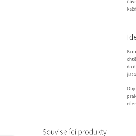
naví
každ
Id
Krmi
chtě
do d
jist
Obje
pra
cíle
Související produkty