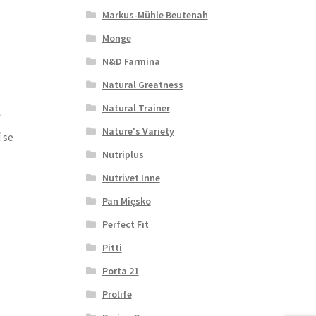
Markus-Mühle Beutenah
Monge
N&D Farmina
Natural Greatness
Natural Trainer
Nature's Variety
 se
Nutriplus
Nutrivet Inne
Pan Mięsko
Perfect Fit
Pitti
Porta 21
Prolife