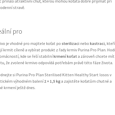
c přináší atraktivní chuť, kterou mohou koťata dobře přijímat při
odenní stravě.
eální pro
vo je vhodné pro majitele koťat po
sterilizaci
nebo
kastraci
, kteří
jí krmit cíleně a vybírat produkt z řady krmiv Purina Pro Plan. Hodí
omácností, kde se řeší stabilní
krmení koťat
a zároveň chcete mít
otu, že zvolené krmivo odpovídá potřebám právě této fáze života.
dnejte si Purina Pro Plan Sterilised Kitten Healthy Start losos v
ktickém výhodném balení
2 × 1,5 kg
a zajistěte koťatům chutné a
né krmení ještě dnes.