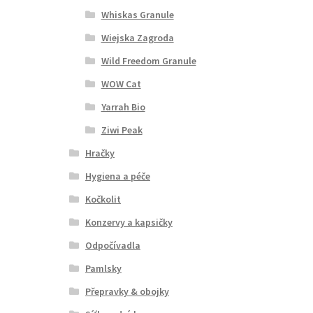
Whiskas Granule
Wiejska Zagroda
Wild Freedom Granule
WOW Cat
Yarrah Bio
Ziwi Peak
Hračky
Hygiena a péče
Kočkolit
Konzervy a kapsičky
Odpočívadla
Pamlsky
Přepravky & obojky