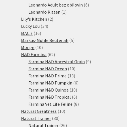
produktů
6
Leonardo Adult bez obilovin
6
1
produktů
Leonardo Kitten
1
2
produkt
Lily's Kitchen
2
34
produkty
Lucky Lou
34
16
produktů
MAC's
16
produktů
5
Markus-Mühle Beutenah
5
10
produktů
Monge
10
produktů
62
N&D Farmina
62
produktů
9
Farmina N&D Ancestral Grain
9
10
produktů
Farmina N&D Ocean
10
13
produktů
Farmina N&D Prime
13
produktů
6
Farmina N&D Pumpkin
6
10
produktů
Farmina N&D Quinoa
10
produktů
6
Farmina N&D Tropical
6
produktů
8
Farmina Vet Life Feline
8
10
produktů
Natural Greatness
10
30
produktů
Natural Trainer
30
produktů
26
Natural Trainer
26