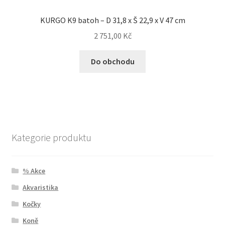
KURGO K9 batoh – D 31,8 x Š 22,9 x V 47 cm
2 751,00
Kč
Do obchodu
Kategorie produktu
% Akce
Akvaristika
Kočky
Koně