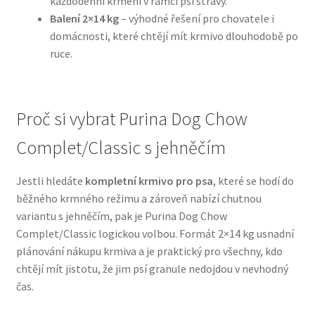
každodenní krmení v rámci psí stravy.
Balení 2×14 kg
– výhodné řešení pro chovatele i
N&D Farmina pro psy — Italské holistic krmivo
domácnosti, které chtějí mít krmivo dlouhodobě po
ruce.
Oblečky pro psy
Pamlsky pro psy
Proč si vybrat Purina Dog Chow
Complet/Classic s jehněčím
Pelíšky pro psy
Jestli hledáte
kompletní krmivo pro psa
, které se hodí do
Ortopedické pelíšky
běžného krmného režimu a zároveň nabízí chutnou
variantu s jehněčím, pak je Purina Dog Chow
Přepravky pro psy
Complet/Classic logickou volbou. Formát 2×14 kg usnadní
plánování nákupu krmiva a je praktický pro všechny, kdo
Purizon pro psy — Vysoký obsah masa, bez obilovin
chtějí mít jistotu, že jim psí granule nedojdou v nevhodný
čas.
Royal Canin pro psy