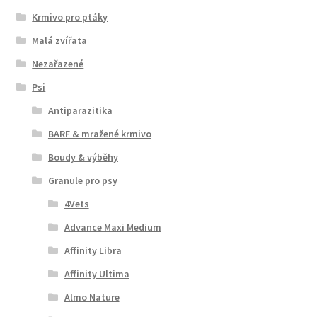
Krmivo pro ptáky
Malá zvířata
Nezařazené
Psi
Antiparazitika
BARF & mražené krmivo
Boudy & výběhy
Granule pro psy
4Vets
Advance Maxi Medium
Affinity Libra
Affinity Ultima
Almo Nature