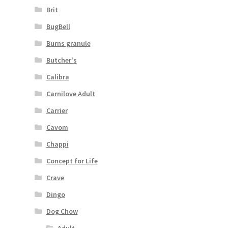
Brit
BugBell
Burns granule
Butcher's
Calibra
Carnilove Adult
Carrier
Cavom
Chappi
Concept for Life
Crave
Dingo
Dog Chow
Adult