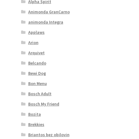
Alpha Spirit
Animonda GranCarno
animonda Integra
Applaws
Arion
Arquivet
Belcando
Bewi Dog
Bon Menu
Bosch Adult
Bosch My Friend
Bozita
Brekkies
Briantos bez obilovin