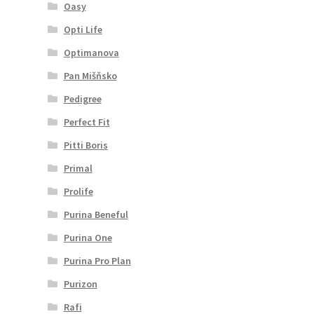
Oasy
Opti Life
Optimanova
Pan Mišňsko
Pedigree
Perfect Fit
Pitti Boris
Primal
Prolife
Purina Beneful
Purina One
Purina Pro Plan
Purizon
Rafi