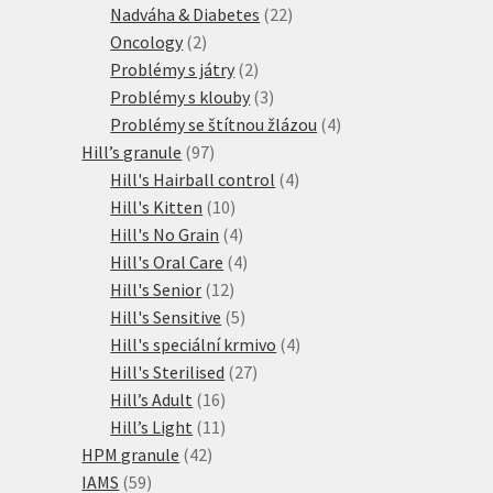
produktů
22
Nadváha & Diabetes
22
2
produktů
Oncology
2
produkty
2
Problémy s játry
2
produkty
3
Problémy s klouby
3
produkty
4
Problémy se štítnou žlázou
4
97
produkty
Hill’s granule
97
produktů
4
Hill's Hairball control
4
10
produkty
Hill's Kitten
10
produktů
4
Hill's No Grain
4
produkty
4
Hill's Oral Care
4
12
produkty
Hill's Senior
12
produktů
5
Hill's Sensitive
5
produktů
4
Hill's speciální krmivo
4
27
produkty
Hill's Sterilised
27
16
produktů
Hill’s Adult
16
produktů
11
Hill’s Light
11
42
produktů
HPM granule
42
59
produktů
IAMS
59