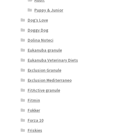
Puppy & Junior
Dog’s Love
Doggy Dog
Dolina Noteci
Eukanuba granule
Eukanuba Veterinary Diets
Exclusion Granule
Exclusion Mediterraneo
FitActive granule
Fitmin
Fokker
Forza 10
Friskies