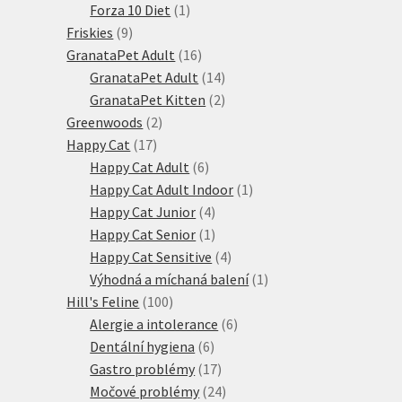
produktů
1
Forza 10 Diet
1
9
produkt
Friskies
9
produktů
16
GranataPet Adult
16
produktů
14
GranataPet Adult
14
produktů
2
GranataPet Kitten
2
2
produkty
Greenwoods
2
17
produkty
Happy Cat
17
produktů
6
Happy Cat Adult
6
produktů
1
Happy Cat Adult Indoor
1
4
produkt
Happy Cat Junior
4
produkty
1
Happy Cat Senior
1
produkt
4
Happy Cat Sensitive
4
produkty
1
Výhodná a míchaná balení
1
100
produkt
Hill's Feline
100
produktů
6
Alergie a intolerance
6
6
produktů
Dentální hygiena
6
produktů
17
Gastro problémy
17
produktů
24
Močové problémy
24