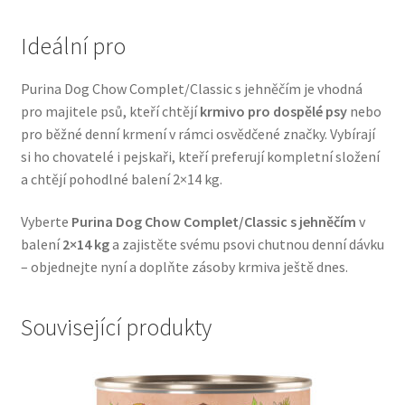
Veterinární dieta pro psy
Ideální pro
Vodítka a obojky
Purina Dog Chow Complet/Classic s jehněčím je vhodná
pro majitele psů, kteří chtějí
krmivo pro dospělé psy
nebo
Wolf of Wilderness
pro běžné denní krmení v rámci osvědčené značky. Vybírají
si ho chovatelé i pejskaři, kteří preferují kompletní složení
a chtějí pohodlné balení 2×14 kg.
Vyberte
Purina Dog Chow Complet/Classic s jehněčím
v
balení
2×14 kg
a zajistěte svému psovi chutnou denní dávku
– objednejte nyní a doplňte zásoby krmiva ještě dnes.
Související produkty