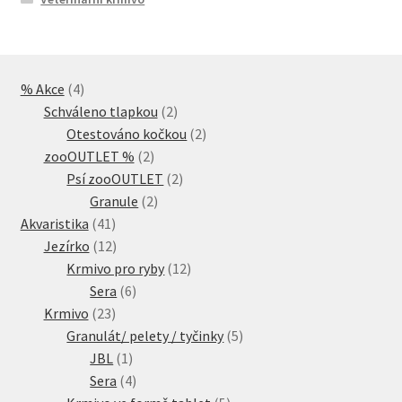
4
% Akce
4
produkty
2
Schváleno tlapkou
2
produkty
2
Otestováno kočkou
2
2
produkty
zooOUTLET %
2
produkty
2
Psí zooOUTLET
2
2
produkty
Granule
2
41
produkty
Akvaristika
41
produktů
12
Jezírko
12
produktů
12
Krmivo pro ryby
12
6
produktů
Sera
6
23
produktů
Krmivo
23
produktů
5
Granulát/ pelety / tyčinky
5
1
produktů
JBL
1
produkt
4
Sera
4
produkty
5