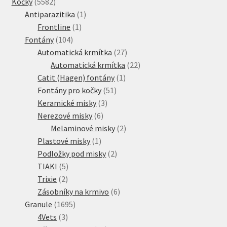
5582
produkty
Kočky
5582
produktů
1
Antiparazitika
1
1
produkt
Frontline
1
104
produkt
Fontány
104
produktů
27
Automatická krmítka
27
produktů
22
Automatická krmítka
22
1
produktů
Catit (Hagen) fontány
1
51
produkt
Fontány pro kočky
51
3
produktů
Keramické misky
3
6
produkty
Nerezové misky
6
produktů
2
Melaminové misky
2
1
produkty
Plastové misky
1
produkt
2
Podložky pod misky
2
5
produkty
TIAKI
5
2
produktů
Trixie
2
produkty
6
Zásobníky na krmivo
6
1695
produktů
Granule
1695
3
produktů
4Vets
3