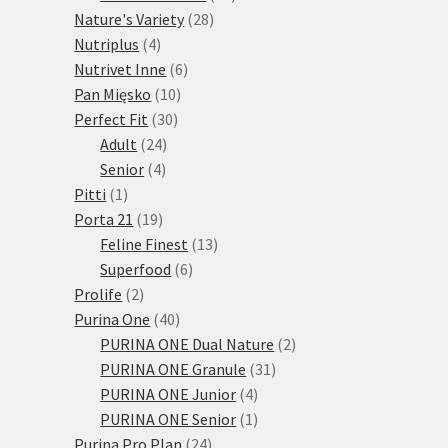
28
produktů
Nature's Variety
28
4
produktů
Nutriplus
4
produkty
6
Nutrivet Inne
6
10
produktů
Pan Mięsko
10
30
produktů
Perfect Fit
30
24
produktů
Adult
24
4
produktů
Senior
4
1
produkty
Pitti
1
produkt
19
Porta 21
19
produktů
13
Feline Finest
13
6
produktů
Superfood
6
2
produktů
Prolife
2
produkty
40
Purina One
40
produktů
2
PURINA ONE Dual Nature
2
31
produkty
PURINA ONE Granule
31
4
produktů
PURINA ONE Junior
4
produkty
1
PURINA ONE Senior
1
24
produkt
Purina Pro Plan
24