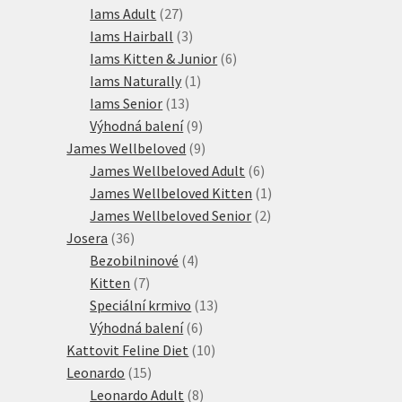
produktů
27
Iams Adult
27
produktů
3
Iams Hairball
3
produkty
6
Iams Kitten & Junior
6
1
produktů
Iams Naturally
1
13
produkt
Iams Senior
13
produktů
9
Výhodná balení
9
produktů
9
James Wellbeloved
9
produktů
6
James Wellbeloved Adult
6
produktů
1
James Wellbeloved Kitten
1
2
produkt
James Wellbeloved Senior
2
36
produkty
Josera
36
produktů
4
Bezobilninové
4
7
produkty
Kitten
7
produktů
13
Speciální krmivo
13
6
produktů
Výhodná balení
6
produktů
10
Kattovit Feline Diet
10
15
produktů
Leonardo
15
produktů
8
Leonardo Adult
8