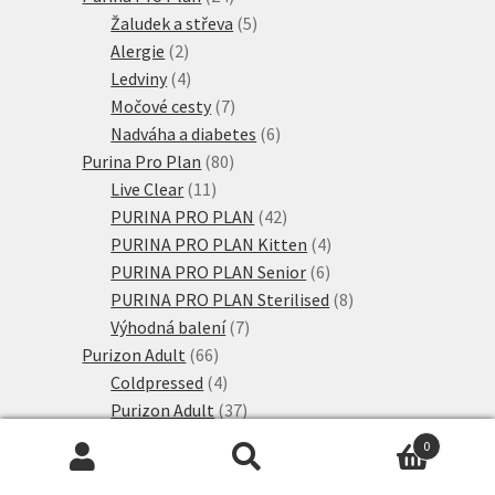
produktů
5
Žaludek a střeva
5
2
produktů
Alergie
2
produkty
4
Ledviny
4
produkty
7
Močové cesty
7
produktů
6
Nadváha a diabetes
6
80
produktů
Purina Pro Plan
80
11
produktů
Live Clear
11
produktů
42
PURINA PRO PLAN
42
produktů
4
PURINA PRO PLAN Kitten
4
6
produkty
PURINA PRO PLAN Senior
6
produktů
8
PURINA PRO PLAN Sterilised
8
7
produktů
Výhodná balení
7
66
produktů
Purizon Adult
66
produktů
4
Coldpressed
4
produkty
37
Purizon Adult
37
produktů
4
Purizon Kitten
4
0
11
produkty
Single Meat
11
Hledat:
Hledat
produktů
8
Výhodné balení
8