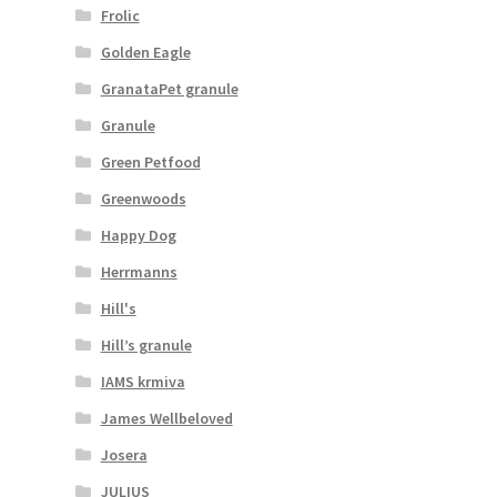
Frolic
Golden Eagle
GranataPet granule
Granule
Green Petfood
Greenwoods
Happy Dog
Herrmanns
Hill's
Hill’s granule
IAMS krmiva
James Wellbeloved
Josera
JULIUS