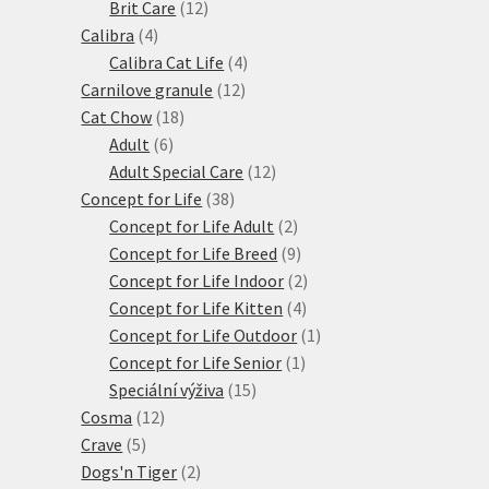
produktů
12
Brit Care
12
4
produktů
Calibra
4
produkty
4
Calibra Cat Life
4
12
produkty
Carnilove granule
12
18
produktů
Cat Chow
18
6
produktů
Adult
6
produktů
12
Adult Special Care
12
38
produktů
Concept for Life
38
produktů
2
Concept for Life Adult
2
produkty
9
Concept for Life Breed
9
produktů
2
Concept for Life Indoor
2
4
produkty
Concept for Life Kitten
4
produkty
1
Concept for Life Outdoor
1
1
produkt
Concept for Life Senior
1
15
produkt
Speciální výživa
15
12
produktů
Cosma
12
5
produktů
Crave
5
produktů
2
Dogs'n Tiger
2