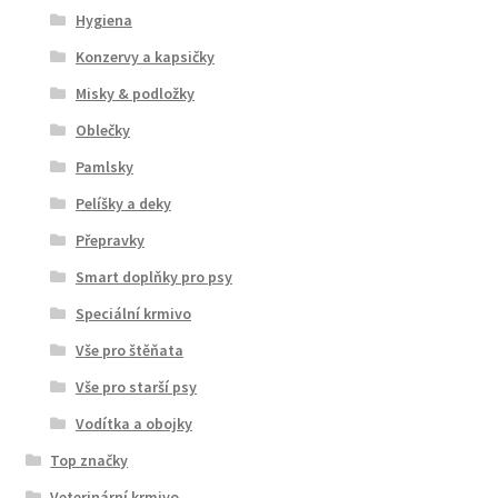
Hygiena
Konzervy a kapsičky
Misky & podložky
Oblečky
Pamlsky
Pelíšky a deky
Přepravky
Smart doplňky pro psy
Speciální krmivo
Vše pro štěňata
Vše pro starší psy
Vodítka a obojky
Top značky
Veterinární krmivo