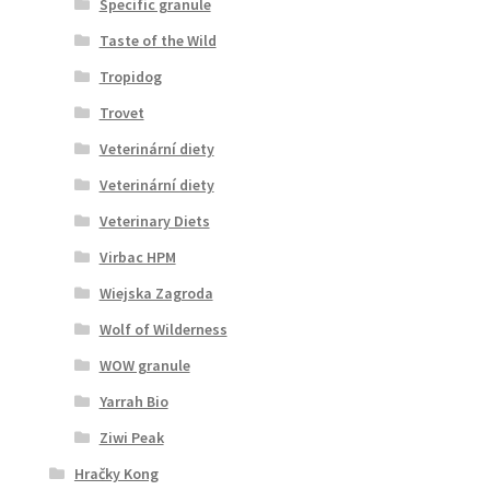
Specific granule
Taste of the Wild
Tropidog
Trovet
Veterinární diety
Veterinární diety
Veterinary Diets
Virbac HPM
Wiejska Zagroda
Wolf of Wilderness
WOW granule
Yarrah Bio
Ziwi Peak
Hračky Kong