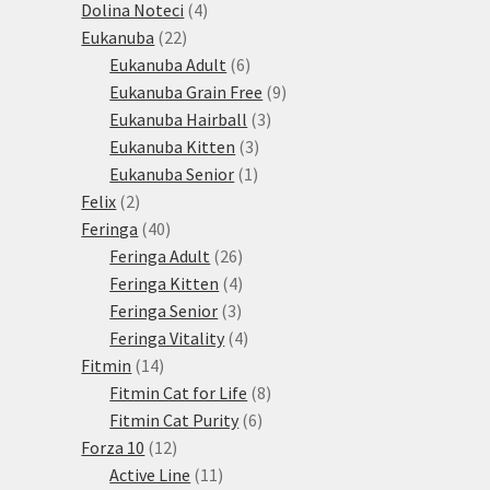
produkty
4
Dolina Noteci
4
22
produkty
Eukanuba
22
produktů
6
Eukanuba Adult
6
produktů
9
Eukanuba Grain Free
9
3
produktů
Eukanuba Hairball
3
3
produkty
Eukanuba Kitten
3
1
produkty
Eukanuba Senior
1
2
produkt
Felix
2
produkty
40
Feringa
40
produktů
26
Feringa Adult
26
produktů
4
Feringa Kitten
4
3
produkty
Feringa Senior
3
produkty
4
Feringa Vitality
4
14
produkty
Fitmin
14
produktů
8
Fitmin Cat for Life
8
6
produktů
Fitmin Cat Purity
6
12
produktů
Forza 10
12
produktů
11
Active Line
11