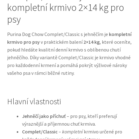
kompletní krmivo 2×14 kg pro
Bozita pro psy — Švédské krmivo s nordickou kvalitou
psy
Brit pro psy
Purina Dog Chow Complet/Classic s jehněčím je
kompletní
krmivo pro psy
v praktickém balení
2×14 kg
, které oceníte,
Granule pro psy
pokud hledáte kvalitní denní krmivo s oblíbenou chutí
jehněčího. Díky variantě Complet/Classic je krmivo vhodné
Natural Trainer pro psy — Italské krmivo s
pro každodenní krmení a pomáhá pokrýt výživové nároky
přírodními složkami
vašeho psa v rámci běžné rutiny.
Happy Dog — Německá kvalita a přirozené složení
Hlavní vlastnosti
Hill’s pro psy
Jehněčí jako příchuť
– pro psy, kteří preferují
Hračky pro psy
výraznější a příjemnou chuť krmiva.
Complet/Classic
–
kompletní
krmivo určené pro
Konzervy a kapsičky pro psy