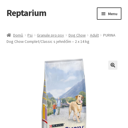
Reptarium
Přeskočit
Přejít
Menu
na
k
navigaci
obsahu
Úvodní stránka
webu
Domů
Psi
Granule pro psy
Dog Chow
Adult
PURINA
Dog Chow Complet/Classic s jehněčím – 2 x 14 kg
Košík
Malá zvířata — Klece, krmivo, vybavení
Můj účet
Obchod
Pokladna
Vše pro kočky