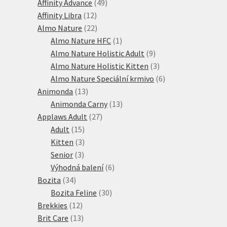
produkty
49
Affinity Advance
49
12
produktů
Affinity Libra
12
produktů
22
Almo Nature
22
produktů
1
Almo Nature HFC
1
produkt
9
Almo Nature Holistic Adult
9
produktů
3
Almo Nature Holistic Kitten
3
produkty
6
Almo Nature Speciální krmivo
6
13
produktů
Animonda
13
produktů
13
Animonda Carny
13
27
produktů
Applaws Adult
27
15
produktů
Adult
15
produktů
3
Kitten
3
3
produkty
Senior
3
produkty
6
Výhodná balení
6
34
produktů
Bozita
34
produktů
30
Bozita Feline
30
12
produktů
Brekkies
12
produktů
13
Brit Care
13