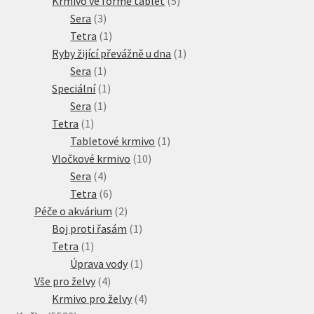
Krmivo ve formě tablet
5
3
produktů
Sera
3
produkty
1
Tetra
1
produkt
1
Ryby žijící převážně u dna
1
1
produkt
Sera
1
produkt
1
Speciální
1
1
produkt
Sera
1
1
produkt
Tetra
1
produkt
1
Tabletové krmivo
1
10
produkt
Vločkové krmivo
10
4
produktů
Sera
4
produkty
6
Tetra
6
produktů
2
Péče o akvárium
2
produkty
1
Boj proti řasám
1
1
produkt
Tetra
1
produkt
1
Úprava vody
1
4
produkt
Vše pro želvy
4
produkty
4
Krmivo pro želvy
4