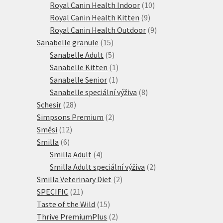
produktů
10
Royal Canin Health Indoor
10
9
produktů
Royal Canin Health Kitten
9
produktů
9
Royal Canin Health Outdoor
9
15
produktů
Sanabelle granule
15
produktů
5
Sanabelle Adult
5
produktů
1
Sanabelle Kitten
1
1
produkt
Sanabelle Senior
1
produkt
8
Sanabelle speciální výživa
8
28
produktů
Schesir
28
produktů
2
Simpsons Premium
2
12
produkty
Směsi
12
6
produktů
Smilla
6
produktů
4
Smilla Adult
4
produkty
2
Smilla Adult speciální výživa
2
2
produkty
Smilla Veterinary Diet
2
21
produkty
SPECIFIC
21
produktů
15
Taste of the Wild
15
produktů
2
Thrive PremiumPlus
2