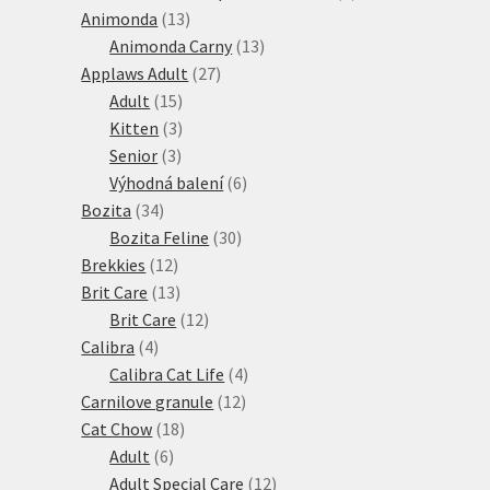
13
produktů
Animonda
13
produktů
13
Animonda Carny
13
27
produktů
Applaws Adult
27
15
produktů
Adult
15
produktů
3
Kitten
3
3
produkty
Senior
3
produkty
6
Výhodná balení
6
34
produktů
Bozita
34
produktů
30
Bozita Feline
30
12
produktů
Brekkies
12
produktů
13
Brit Care
13
produktů
12
Brit Care
12
4
produktů
Calibra
4
produkty
4
Calibra Cat Life
4
12
produkty
Carnilove granule
12
18
produktů
Cat Chow
18
6
produktů
Adult
6
produktů
12
Adult Special Care
12