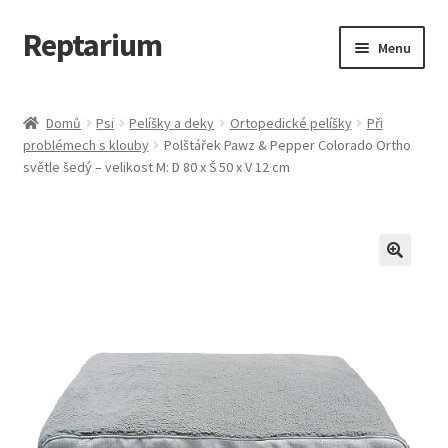
Reptarium
Přeskočit
Přejít
Menu
na
k
navigaci
obsahu
Úvodní stránka
webu
Domů
Psi
Pelíšky a deky
Ortopedické pelíšky
Při
problémech s klouby
Polštářek Pawz & Pepper Colorado Ortho
Košík
světle šedý – velikost M: D 80 x Š 50 x V 12 cm
Malá zvířata — Klece, krmivo, vybavení
Můj účet
Obchod
Pokladna
Vše pro kočky