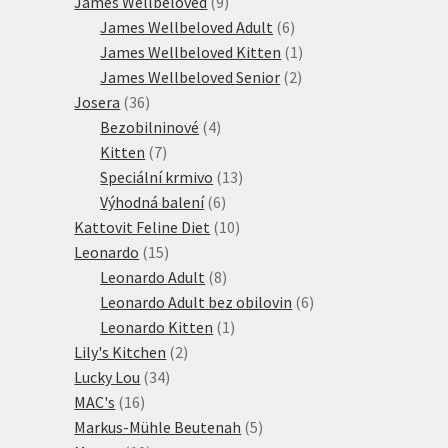
produktů
9
James Wellbeloved
9
produktů
6
James Wellbeloved Adult
6
produktů
1
James Wellbeloved Kitten
1
2
produkt
James Wellbeloved Senior
2
36
produkty
Josera
36
produktů
4
Bezobilninové
4
7
produkty
Kitten
7
produktů
13
Speciální krmivo
13
6
produktů
Výhodná balení
6
produktů
10
Kattovit Feline Diet
10
15
produktů
Leonardo
15
produktů
8
Leonardo Adult
8
produktů
6
Leonardo Adult bez obilovin
6
1
produktů
Leonardo Kitten
1
2
produkt
Lily's Kitchen
2
34
produkty
Lucky Lou
34
16
produktů
MAC's
16
produktů
5
Markus-Mühle Beutenah
5