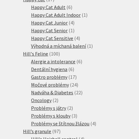
produktů
6
Happy Cat Adult
6
produktů
1
Happy Cat Adult Indoor
1
4
produkt
Happy Cat Junior
4
produkty
1
Happy Cat Senior
1
produkt
4
Happy Cat Sensitive
4
produkty
1
Výhodná a míchaná balení
1
100
produkt
Hill's Feline
100
produktů
6
Alergie a intolerance
6
6
produktů
Dentální hygiena
6
produktů
17
Gastro problémy
17
produktů
24
Močové problémy
24
produktů
22
Nadváha & Diabetes
22
2
produktů
Oncology
2
produkty
2
Problémy s játry
2
produkty
3
Problémy s klouby
3
produkty
4
Problémy se štítnou žlázou
4
97
produkty
Hill’s granule
97
produktů
4
Hill's Hairball control
4