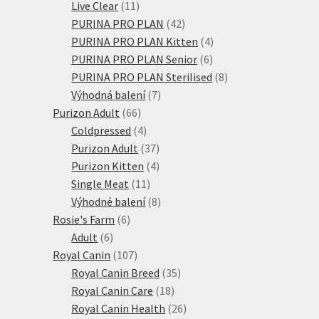
11
produktů
Live Clear
11
produktů
42
PURINA PRO PLAN
42
produktů
4
PURINA PRO PLAN Kitten
4
6
produkty
PURINA PRO PLAN Senior
6
produktů
8
PURINA PRO PLAN Sterilised
8
7
produktů
Výhodná balení
7
66
produktů
Purizon Adult
66
produktů
4
Coldpressed
4
produkty
37
Purizon Adult
37
produktů
4
Purizon Kitten
4
11
produkty
Single Meat
11
produktů
8
Výhodné balení
8
6
produktů
Rosie's Farm
6
6
produktů
Adult
6
produktů
107
Royal Canin
107
produktů
35
Royal Canin Breed
35
18
produktů
Royal Canin Care
18
produktů
26
Royal Canin Health
26