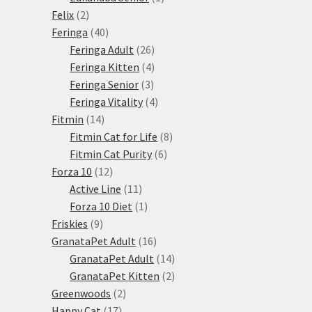
2
produkt
Felix
2
produkty
40
Feringa
40
produktů
26
Feringa Adult
26
produktů
4
Feringa Kitten
4
3
produkty
Feringa Senior
3
produkty
4
Feringa Vitality
4
14
produkty
Fitmin
14
produktů
8
Fitmin Cat for Life
8
6
produktů
Fitmin Cat Purity
6
12
produktů
Forza 10
12
produktů
11
Active Line
11
produktů
1
Forza 10 Diet
1
9
produkt
Friskies
9
produktů
16
GranataPet Adult
16
produktů
14
GranataPet Adult
14
produktů
2
GranataPet Kitten
2
2
produkty
Greenwoods
2
17
produkty
Happy Cat
17