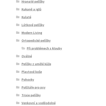
Hranaté pelíšky
Kukaně a iglů
Kulaté
Látkové pelíšky
Modern Living
Ortopedické pelíšky
Při problémech s klouby
Oválné
Pelíšky z umělé kůže
Plastové koše
Pohovky
Polštáře pro psy
Trixie pelíšky
Venkovní a voděodolné