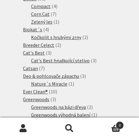
produktů
4
Compact
4
7
produkty
Corn Cat
7
produktů
1
Zelený les
1
4
produkt
Biokat´s
4
produkty
2
Kočkolit s hrubými zrny
2
2
produkty
Breeder Celect
2
3
produkty
Cat's Best
3
produkty
3
Cat's Best hrudkující stelivo
3
7
produkty
Catsan
7
produktů
3
Deo & pohlcovače zápachu
3
1
produkty
Nature´s Miracle
1
10
produkt
Ever Clean®
10
3
produktů
Greenwoods
3
produkty
2
Greenwoods na bázi dřeva
2
produkty
1
Greenwoods výhodná balení
1
18
produkt
Hrudkující stelivo
18
0
1
produktů
Biokats
1
Hledat:
Hledat
produkt
9
Intersand Classic
9