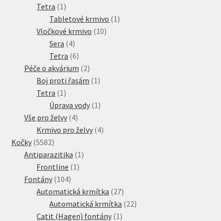
1
produkt
Tetra
1
produkt
1
Tabletové krmivo
1
10
produkt
Vločkové krmivo
10
4
produktů
Sera
4
produkty
6
Tetra
6
produktů
2
Péče o akvárium
2
produkty
1
Boj proti řasám
1
1
produkt
Tetra
1
produkt
1
Úprava vody
1
4
produkt
Vše pro želvy
4
produkty
4
Krmivo pro želvy
4
5582
produkty
Kočky
5582
produktů
1
Antiparazitika
1
1
produkt
Frontline
1
104
produkt
Fontány
104
produktů
27
Automatická krmítka
27
produktů
22
Automatická krmítka
22
1
produktů
Catit (Hagen) fontány
1