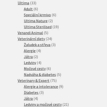
33
produkty
Ultima
33
produktů
6
Adult
6
produktů
6
Speciální krmivo
6
2
produktů
Ultima Nature
2
produkty
19
Ultima Sterilised
19
5
produktů
Venandi Animal
5
produktů
24
Veterinární diety
24
produktů
3
Žaludek a střeva
3
4
produkty
Alergie
4
2
produkty
Játra
2
produkty
4
Ledviny
4
produkty
6
Močové cesty
6
produktů
5
Nadváha & diabetes
5
75
produktů
Veterinary & Expert
75
produktů
9
Alergie a intolerance
9
3
produktů
Diabetes
3
4
produkty
Játra
4
produkty
21
Ledviny a močové cesty
21