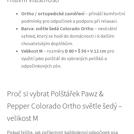
Ortho / ortopedické zaměření
– přináší komfortní
N&D Farmina pro psy — Italské holistic krmivo
podmínky pro odpočinek a podporu při relaxaci.
Barva: světle šedá Colorado Ortho
– neutrální
Oblečky pro psy
vzhled, který se hodí do domácnosti i k dalším
chovatelským doplňkům.
Pamlsky pro psy
Velikost M
– rozměry
D 80 × Š 50 × V 12 cm
pro
využití jako polštář do vybraných pelíšků a
Pelíšky pro psy
odpočinkových zón.
Ortopedické pelíšky
Proč si vybrat Polštářek Pawz &
Přepravky pro psy
Pepper Colorado Ortho světle šedý –
Purizon pro psy — Vysoký obsah masa, bez obilovin
velikost M
Royal Canin pro psy
Pokud řešíte, jak zpříjemnit každodenní odpočinek psa