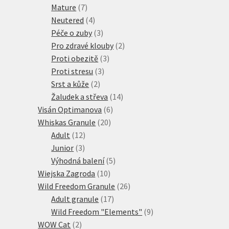
7
produktů
Mature
7
produktů
4
Neutered
4
produkty
3
Péče o zuby
3
produkty
2
Pro zdravé klouby
2
3
produkty
Proti obezitě
3
3
produkty
Proti stresu
3
2
produkty
Srst a kůže
2
produkty
14
Žaludek a střeva
14
6
produktů
Visán Optimanova
6
20
produktů
Whiskas Granule
20
12
produktů
Adult
12
3
produktů
Junior
3
produkty
5
Výhodná balení
5
10
produktů
Wiejska Zagroda
10
produktů
26
Wild Freedom Granule
26
17
produktů
Adult granule
17
produktů
9
Wild Freedom "Elements"
9
2
produktů
WOW Cat
2