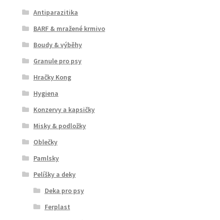
Antiparazitika
BARF & mražené krmivo
Boudy & výběhy
Granule pro psy
Hračky Kong
Hygiena
Konzervy a kapsičky
Misky & podložky
Oblečky
Pamlsky
Pelíšky a deky
Deka pro psy
Ferplast