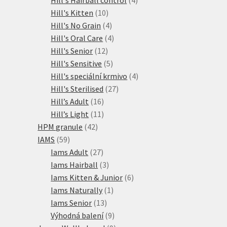
10
produkty
Hill's Kitten
10
produktů
4
Hill's No Grain
4
produkty
4
Hill's Oral Care
4
12
produkty
Hill's Senior
12
produktů
5
Hill's Sensitive
5
produktů
4
Hill's speciální krmivo
4
27
produkty
Hill's Sterilised
27
16
produktů
Hill’s Adult
16
produktů
11
Hill’s Light
11
42
produktů
HPM granule
42
59
produktů
IAMS
59
produktů
27
Iams Adult
27
produktů
3
Iams Hairball
3
produkty
6
Iams Kitten & Junior
6
1
produktů
Iams Naturally
1
13
produkt
Iams Senior
13
produktů
9
Výhodná balení
9