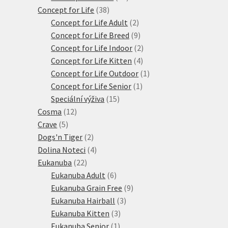
38
produktů
Concept for Life
38
produktů
2
Concept for Life Adult
2
produkty
9
Concept for Life Breed
9
produktů
2
Concept for Life Indoor
2
4
produkty
Concept for Life Kitten
4
produkty
1
Concept for Life Outdoor
1
1
produkt
Concept for Life Senior
1
15
produkt
Speciální výživa
15
12
produktů
Cosma
12
5
produktů
Crave
5
produktů
2
Dogs'n Tiger
2
produkty
4
Dolina Noteci
4
22
produkty
Eukanuba
22
produktů
6
Eukanuba Adult
6
produktů
9
Eukanuba Grain Free
9
3
produktů
Eukanuba Hairball
3
3
produkty
Eukanuba Kitten
3
1
produkty
Eukanuba Senior
1