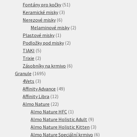
51
produkt
Fontány pro kočky
51
3
produktů
Keramické misky
3
6
produkty
Nerezové misky
6
produktů
2
Melaminové misky
2
1
produkty
Plastové misky
1
produkt
2
Podložky pod misky
2
5
produkty
TIAKI
5
2
produktů
Trixie
2
produkty
6
Zásobníky na krmivo
6
1695
produktů
Granule
1695
3
produktů
4Vets
3
produkty
49
Affinity Advance
49
12
produktů
Affinity Libra
12
produktů
22
Almo Nature
22
produktů
1
Almo Nature HFC
1
produkt
9
Almo Nature Holistic Adult
9
produktů
3
Almo Nature Holistic Kitten
3
produkty
6
Almo Nature Speciální krmivo
6