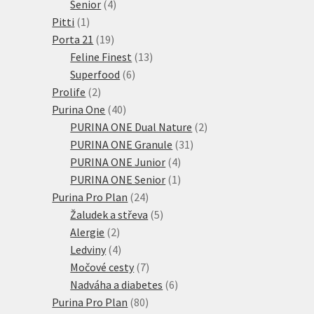
4
produktů
Senior
4
1
produkty
Pitti
1
produkt
19
Porta 21
19
produktů
13
Feline Finest
13
6
produktů
Superfood
6
2
produktů
Prolife
2
produkty
40
Purina One
40
produktů
2
PURINA ONE Dual Nature
2
31
produkty
PURINA ONE Granule
31
4
produktů
PURINA ONE Junior
4
produkty
1
PURINA ONE Senior
1
24
produkt
Purina Pro Plan
24
produktů
5
Žaludek a střeva
5
2
produktů
Alergie
2
produkty
4
Ledviny
4
produkty
7
Močové cesty
7
produktů
6
Nadváha a diabetes
6
80
produktů
Purina Pro Plan
80