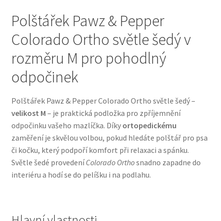
Polštářek Pawz & Pepper
Bozita pro psy — Švédské krmivo s nordickou kvalitou
Colorado Ortho světle šedý v
Brit pro psy
rozměru M pro pohodlný
odpočinek
Granule pro psy
Polštářek Pawz & Pepper Colorado Ortho světle šedý –
Natural Trainer pro psy — Italské krmivo s
velikost M
– je praktická podložka pro zpříjemnění
přírodními složkami
odpočinku vašeho mazlíčka. Díky
ortopedickému
zaměření je skvělou volbou, pokud hledáte polštář pro psa
Happy Dog — Německá kvalita a přirozené složení
či kočku, který podpoří komfort při relaxaci a spánku.
Světle šedé provedení
Colorado Ortho
snadno zapadne do
Hill’s pro psy
interiéru a hodí se do pelíšku i na podlahu.
Hračky pro psy
Hlavní vlastnosti
Konzervy a kapsičky pro psy