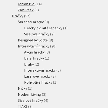
produkty
14
Yarrah Bio
14
3
produktů
Ziwi Peak
3
57
produkty
Hračky
57
produktů
3
Škrabací hračky
3
produkty
1
Hračky z vlnité lepenky
1
2
produkt
Sisalové hračky
2
8
produkty
Designed by Lotte
8
produktů
20
Interaktivní hračky
20
3
produktů
Akční hračky
3
1
produkty
Další hračky
1
2
produkt
Dráhy
2
produkty
5
Interaktivní hračky
5
3
produktů
Laserové hračky
3
produkty
1
Pohyblivé hračky
1
1
produkt
Míčky
1
produkt
3
Modern Living
3
produkty
4
Sisalové hračky
4
8
produkty
TIAKI
8