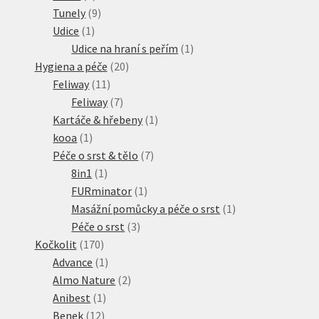
produktů
9
Tunely
9
1
produktů
Udice
1
produkt
1
Udice na hraní s peřím
1
20
produkt
Hygiena a péče
20
11
produktů
Feliway
11
produktů
7
Feliway
7
produktů
1
Kartáče & hřebeny
1
1
produkt
kooa
1
produkt
7
Péče o srst & tělo
7
1
produktů
8in1
1
produkt
1
FURminator
1
produkt
1
Masážní pomůcky a péče o srst
1
3
produkt
Péče o srst
3
170
produkty
Kočkolit
170
produktů
1
Advance
1
produkt
2
Almo Nature
2
1
produkty
Anibest
1
12
produkt
Benek
12