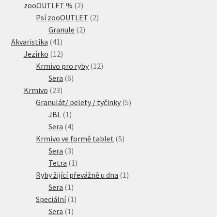
2
produkty
zooOUTLET %
2
produkty
2
Psí zooOUTLET
2
2
produkty
Granule
2
41
produkty
Akvaristika
41
produktů
12
Jezírko
12
produktů
12
Krmivo pro ryby
12
6
produktů
Sera
6
23
produktů
Krmivo
23
produktů
5
Granulát/ pelety / tyčinky
5
1
produktů
JBL
1
produkt
4
Sera
4
produkty
5
Krmivo ve formě tablet
5
3
produktů
Sera
3
produkty
1
Tetra
1
produkt
1
Ryby žijící převážně u dna
1
1
produkt
Sera
1
produkt
1
Speciální
1
1
produkt
Sera
1