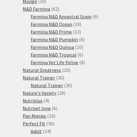
10
produktů
Monge
10
produktů
62
N&D Farmina
62
produktů
9
Farmina N&D Ancestral Grain
9
10
produktů
Farmina N&D Ocean
10
13
produktů
Farmina N&D Prime
13
produktů
6
Farmina N&D Pumpkin
6
10
produktů
Farmina N&D Quinoa
10
produktů
6
Farmina N&D Tropical
6
produktů
8
Farmina Vet Life Feline
8
10
produktů
Natural Greatness
10
30
produktů
Natural Trainer
30
produktů
26
Natural Trainer
26
28
produktů
Nature's Variety
28
4
produktů
Nutriplus
4
produkty
6
Nutrivet Inne
6
10
produktů
Pan Mięsko
10
30
produktů
Perfect Fit
30
24
produktů
Adult
24