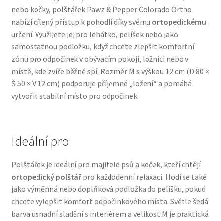
nebo kočky, polštářek Pawz & Pepper Colorado Ortho
Veterinární dieta pro psy
nabízí cílený přístup k pohodlí díky svému
ortopedickému
určení. Využijete jej pro lehátko, pelíšek nebo jako
Vodítka a obojky
samostatnou podložku, když chcete zlepšit komfortní
zónu pro odpočinek v obývacím pokoji, ložnici nebo v
Wolf of Wilderness
místě, kde zvíře běžně spí. Rozměr M s výškou 12 cm (D 80 ×
Š 50 × V 12 cm) podporuje příjemné „ložení“ a pomáhá
vytvořit stabilní místo pro odpočinek.
Ideální pro
Polštářek je ideální pro majitele psů a koček, kteří chtějí
ortopedický polštář
pro každodenní relaxaci. Hodí se také
jako výměnná nebo doplňková podložka do pelíšku, pokud
chcete vylepšit komfort odpočinkového místa. Světle šedá
barva usnadní sladění s interiérem a velikost M je praktická