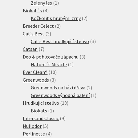
produktů
1
Zelený les
1
4
produkt
Biokat´s
4
produkty
2
Kočkolit s hrubými zrny
2
2
produkty
Breeder Celect
2
3
produkty
Cat's Best
3
produkty
3
Cat's Best hrudkující stelivo
3
7
produkty
Catsan
7
produktů
3
Deo & pohlcovače zápachu
3
1
produkty
Nature´s Miracle
1
10
produkt
Ever Clean®
10
3
produktů
Greenwoods
3
produkty
2
Greenwoods na bázi dřeva
2
produkty
1
Greenwoods výhodná balení
1
18
produkt
Hrudkující stelivo
18
1
produktů
Biokats
1
produkt
9
Intersand Classic
9
5
produktů
Nullodor
5
produktů
4
Perlinette
4