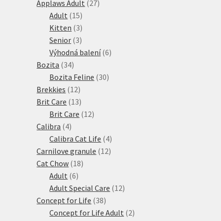
27
produktů
Applaws Adult
27
15
produktů
Adult
15
produktů
3
Kitten
3
3
produkty
Senior
3
produkty
6
Výhodná balení
6
34
produktů
Bozita
34
produktů
30
Bozita Feline
30
12
produktů
Brekkies
12
produktů
13
Brit Care
13
produktů
12
Brit Care
12
4
produktů
Calibra
4
produkty
4
Calibra Cat Life
4
12
produkty
Carnilove granule
12
18
produktů
Cat Chow
18
6
produktů
Adult
6
produktů
12
Adult Special Care
12
38
produktů
Concept for Life
38
produktů
2
Concept for Life Adult
2