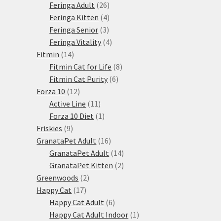
produktů
26
Feringa Adult
26
produktů
4
Feringa Kitten
4
3
produkty
Feringa Senior
3
produkty
4
Feringa Vitality
4
14
produkty
Fitmin
14
produktů
8
Fitmin Cat for Life
8
6
produktů
Fitmin Cat Purity
6
12
produktů
Forza 10
12
produktů
11
Active Line
11
produktů
1
Forza 10 Diet
1
9
produkt
Friskies
9
produktů
16
GranataPet Adult
16
produktů
14
GranataPet Adult
14
produktů
2
GranataPet Kitten
2
2
produkty
Greenwoods
2
17
produkty
Happy Cat
17
produktů
6
Happy Cat Adult
6
produktů
1
Happy Cat Adult Indoor
1