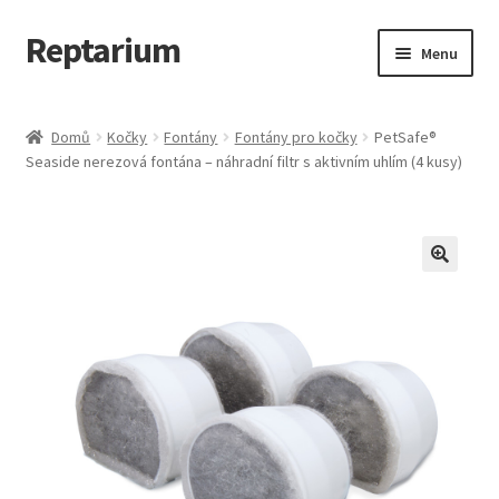
Reptarium
Přeskočit
Přejít
Menu
na
k
navigaci
obsahu
Úvodní stránka
webu
Domů
Kočky
Fontány
Fontány pro kočky
PetSafe®
Seaside nerezová fontána – náhradní filtr s aktivním uhlím (4 kusy)
Košík
Malá zvířata — Klece, krmivo, vybavení
Můj účet
Obchod
Pokladna
Vše pro kočky