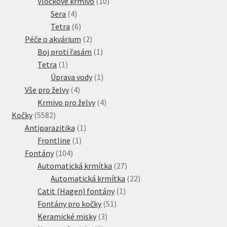
10
produkt
Vločkové krmivo
10
4
produktů
Sera
4
produkty
6
Tetra
6
produktů
2
Péče o akvárium
2
produkty
1
Boj proti řasám
1
1
produkt
Tetra
1
produkt
1
Úprava vody
1
4
produkt
Vše pro želvy
4
produkty
4
Krmivo pro želvy
4
5582
produkty
Kočky
5582
produktů
1
Antiparazitika
1
1
produkt
Frontline
1
104
produkt
Fontány
104
produktů
27
Automatická krmítka
27
produktů
22
Automatická krmítka
22
1
produktů
Catit (Hagen) fontány
1
51
produkt
Fontány pro kočky
51
3
produktů
Keramické misky
3