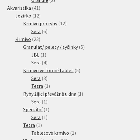
41
produkty
Akvaristika
41
produktů
12
Jezírko
12
produktů
12
Krmivo pro ryby
12
6
produktů
Sera
6
23
produktů
Krmivo
23
produktů
5
Granulát/ pelety / tyčinky
5
1
produktů
JBL
1
produkt
4
Sera
4
produkty
5
Krmivo ve formě tablet
5
3
produktů
Sera
3
produkty
1
Tetra
1
produkt
1
Ryby žijící převážně u dna
1
1
produkt
Sera
1
produkt
1
Speciální
1
1
produkt
Sera
1
1
produkt
Tetra
1
produkt
1
Tabletové krmivo
1