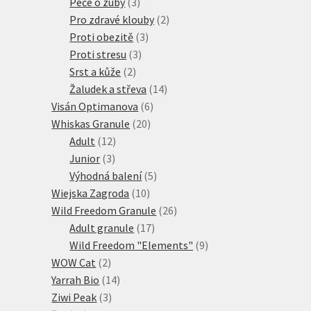
produkty
3
Péče o zuby
3
produkty
2
Pro zdravé klouby
2
3
produkty
Proti obezitě
3
3
produkty
Proti stresu
3
2
produkty
Srst a kůže
2
produkty
14
Žaludek a střeva
14
6
produktů
Visán Optimanova
6
20
produktů
Whiskas Granule
20
12
produktů
Adult
12
3
produktů
Junior
3
produkty
5
Výhodná balení
5
10
produktů
Wiejska Zagroda
10
produktů
26
Wild Freedom Granule
26
17
produktů
Adult granule
17
produktů
9
Wild Freedom "Elements"
9
2
produktů
WOW Cat
2
produkty
14
Yarrah Bio
14
3
produktů
Ziwi Peak
3