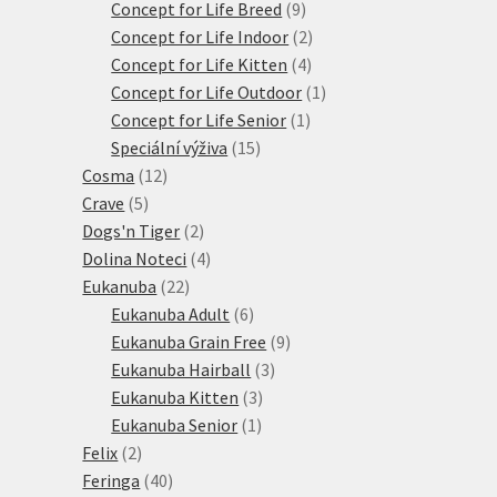
produkty
9
Concept for Life Breed
9
produktů
2
Concept for Life Indoor
2
4
produkty
Concept for Life Kitten
4
produkty
1
Concept for Life Outdoor
1
1
produkt
Concept for Life Senior
1
15
produkt
Speciální výživa
15
12
produktů
Cosma
12
5
produktů
Crave
5
produktů
2
Dogs'n Tiger
2
produkty
4
Dolina Noteci
4
22
produkty
Eukanuba
22
produktů
6
Eukanuba Adult
6
produktů
9
Eukanuba Grain Free
9
3
produktů
Eukanuba Hairball
3
3
produkty
Eukanuba Kitten
3
1
produkty
Eukanuba Senior
1
2
produkt
Felix
2
produkty
40
Feringa
40