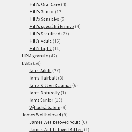
produkty
4
Hill's Oral Care
4
12
produkty
Hill's Senior
12
produktů
5
Hill's Sensitive
5
produktů
4
Hill's speciální krmivo
4
27
produkty
Hill's Sterilised
27
16
produktů
Hill’s Adult
16
produktů
11
Hill’s Light
11
42
produktů
HPM granule
42
59
produktů
IAMS
59
produktů
27
Iams Adult
27
produktů
3
Iams Hairball
3
produkty
6
Iams Kitten & Junior
6
1
produktů
Iams Naturally
1
13
produkt
Iams Senior
13
produktů
9
Výhodná balení
9
produktů
9
James Wellbeloved
9
produktů
6
James Wellbeloved Adult
6
produktů
1
James Wellbeloved Kitten
1