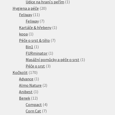
produkt
1
Udice na hraní s peřím
1
20
produkt
Hygiena a péče
20
11
produktů
Feliway
11
produktů
7
Feliway
7
produktů
1
Kartáče & hřebeny
1
1
produkt
kooa
1
produkt
7
Péče o srst & tělo
7
1
produktů
8in1
1
produkt
1
FURminator
1
produkt
1
Masážní pomůcky a péče o srst
1
3
produkt
Péče o srst
3
170
produkty
Kočkolit
170
produktů
1
Advance
1
produkt
2
Almo Nature
2
1
produkty
Anibest
1
12
produkt
Benek
12
produktů
4
Compact
4
7
produkty
Corn Cat
7