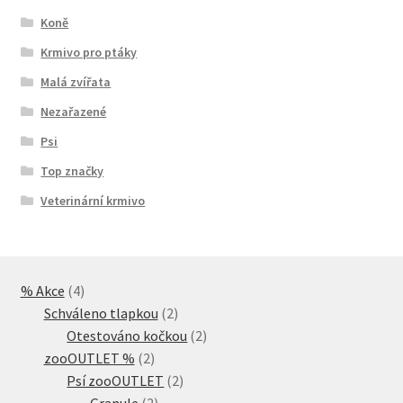
Koně
Krmivo pro ptáky
Malá zvířata
Nezařazené
Psi
Top značky
Veterinární krmivo
4
% Akce
4
produkty
2
Schváleno tlapkou
2
produkty
2
Otestováno kočkou
2
2
produkty
zooOUTLET %
2
produkty
2
Psí zooOUTLET
2
2
produkty
Granule
2