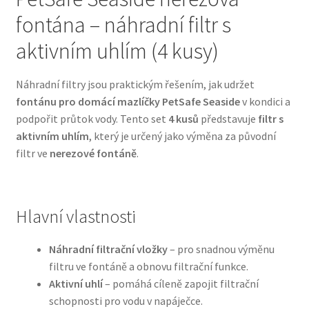
fontána – náhradní filtr s
Bozita pro psy — Švédské krmivo s nordickou kvalitou
aktivním uhlím (4 kusy)
Brit pro psy
Náhradní filtry jsou praktickým řešením, jak udržet
fontánu pro domácí mazlíčky PetSafe Seaside
v kondici a
Granule pro psy
podpořit průtok vody. Tento set
4 kusů
představuje
filtr s
aktivním uhlím
, který je určený jako výměna za původní
Natural Trainer pro psy — Italské krmivo s
filtr ve
nerezové fontáně
.
přírodními složkami
Happy Dog — Německá kvalita a přirozené složení
Hlavní vlastnosti
Hill’s pro psy
Náhradní filtrační vložky
– pro snadnou výměnu
filtru ve fontáně a obnovu filtrační funkce.
Hračky pro psy
Aktivní uhlí
– pomáhá cíleně zapojit filtrační
schopnosti pro vodu v napáječce.
Konzervy a kapsičky pro psy