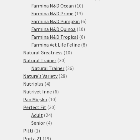
10
produktů
Farmina N&D Ocean
10
13
produktů
Farmina N&D Prime
13
produktů
6
Farmina N&D Pumpkin
6
10
produktů
Farmina N&D Quinoa
10
produktů
6
Farmina N&D Tropical
6
produktů
8
Farmina Vet Life Feline
8
10
produktů
Natural Greatness
10
30
produktů
Natural Trainer
30
produktů
26
Natural Trainer
26
28
produktů
Nature's Variety
28
4
produktů
Nutriplus
4
produkty
6
Nutrivet Inne
6
10
produktů
Pan Mięsko
10
30
produktů
Perfect Fit
30
24
produktů
Adult
24
4
produktů
Senior
4
1
produkty
Pitti
1
produkt
19
Porta 21
19