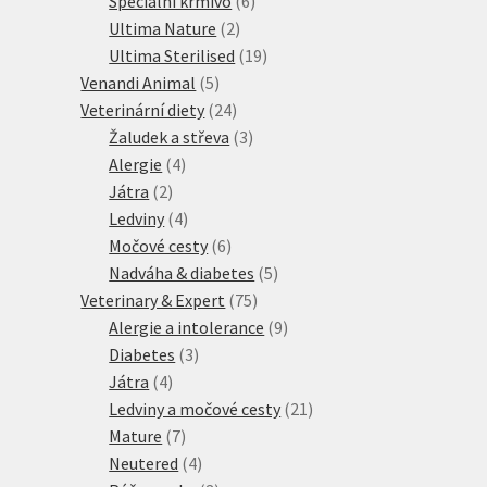
Speciální krmivo
6
2
produktů
Ultima Nature
2
produkty
19
Ultima Sterilised
19
5
produktů
Venandi Animal
5
produktů
24
Veterinární diety
24
produktů
3
Žaludek a střeva
3
4
produkty
Alergie
4
2
produkty
Játra
2
produkty
4
Ledviny
4
produkty
6
Močové cesty
6
produktů
5
Nadváha & diabetes
5
75
produktů
Veterinary & Expert
75
produktů
9
Alergie a intolerance
9
3
produktů
Diabetes
3
4
produkty
Játra
4
produkty
21
Ledviny a močové cesty
21
7
produktů
Mature
7
produktů
4
Neutered
4