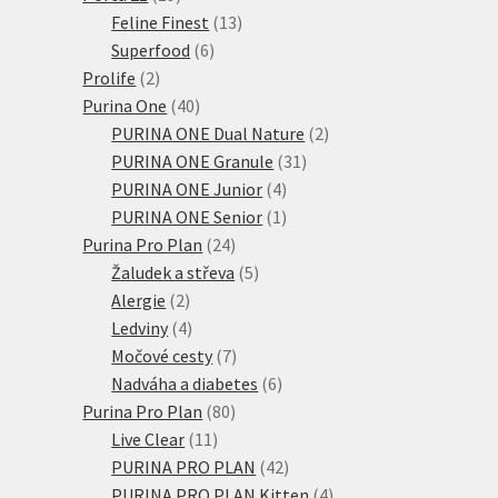
produktů
13
Feline Finest
13
6
produktů
Superfood
6
2
produktů
Prolife
2
produkty
40
Purina One
40
produktů
2
PURINA ONE Dual Nature
2
31
produkty
PURINA ONE Granule
31
4
produktů
PURINA ONE Junior
4
produkty
1
PURINA ONE Senior
1
24
produkt
Purina Pro Plan
24
produktů
5
Žaludek a střeva
5
2
produktů
Alergie
2
produkty
4
Ledviny
4
produkty
7
Močové cesty
7
produktů
6
Nadváha a diabetes
6
80
produktů
Purina Pro Plan
80
11
produktů
Live Clear
11
produktů
42
PURINA PRO PLAN
42
produktů
4
PURINA PRO PLAN Kitten
4