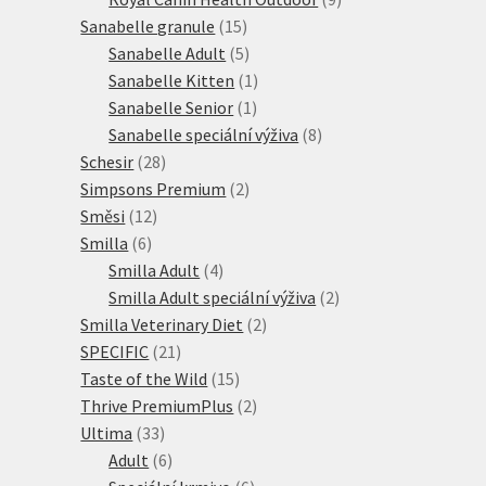
15
produktů
Sanabelle granule
15
produktů
5
Sanabelle Adult
5
produktů
1
Sanabelle Kitten
1
1
produkt
Sanabelle Senior
1
produkt
8
Sanabelle speciální výživa
8
28
produktů
Schesir
28
produktů
2
Simpsons Premium
2
12
produkty
Směsi
12
6
produktů
Smilla
6
produktů
4
Smilla Adult
4
produkty
2
Smilla Adult speciální výživa
2
2
produkty
Smilla Veterinary Diet
2
21
produkty
SPECIFIC
21
produktů
15
Taste of the Wild
15
produktů
2
Thrive PremiumPlus
2
33
produkty
Ultima
33
produktů
6
Adult
6
produktů
6