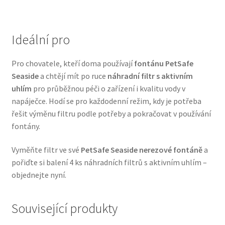
Veterinární dieta pro psy
Ideální pro
Vodítka a obojky
Pro chovatele, kteří doma používají
fontánu PetSafe
Wolf of Wilderness
Seaside
a chtějí mít po ruce
náhradní filtr s aktivním
uhlím
pro průběžnou péči o zařízení i kvalitu vody v
napáječce. Hodí se pro každodenní režim, kdy je potřeba
řešit výměnu filtru podle potřeby a pokračovat v používání
fontány.
Vyměňte filtr ve své
PetSafe Seaside nerezové fontáně
a
pořiďte si balení 4 ks náhradních filtrů s aktivním uhlím –
objednejte nyní.
Související produkty