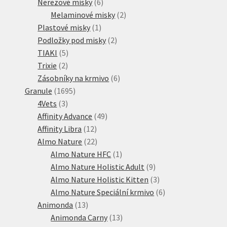
6
produkty
Nerezové misky
6
produktů
2
Melaminové misky
2
1
produkty
Plastové misky
1
produkt
2
Podložky pod misky
2
5
produkty
TIAKI
5
2
produktů
Trixie
2
produkty
6
Zásobníky na krmivo
6
1695
produktů
Granule
1695
3
produktů
4Vets
3
produkty
49
Affinity Advance
49
12
produktů
Affinity Libra
12
produktů
22
Almo Nature
22
produktů
1
Almo Nature HFC
1
produkt
9
Almo Nature Holistic Adult
9
produktů
3
Almo Nature Holistic Kitten
3
produkty
6
Almo Nature Speciální krmivo
6
13
produktů
Animonda
13
produktů
13
Animonda Carny
13