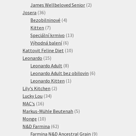
2
produkt
James Wellbeloved Senior
2
36
produkty
Josera
36
produktů
4
Bezobilninové
4
7
produkty
Kitten
7
produktů
13
Speciální krmivo
13
6
produktů
Výhodná balení
6
produktů
10
Kattovit Feline Diet
10
15
produktů
Leonardo
15
produktů
8
Leonardo Adult
8
produktů
6
Leonardo Adult bez obilovin
6
1
produktů
Leonardo Kitten
1
2
produkt
Lily's Kitchen
2
34
produkty
Lucky Lou
34
16
produktů
MAC's
16
produktů
5
Markus-Mühle Beutenah
5
10
produktů
Monge
10
produktů
62
N&D Farmina
62
produktů
9
Farmina N&D Ancestral Grain
9