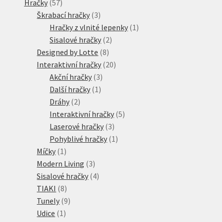
57
produkty
Hračky
57
produktů
3
Škrabací hračky
3
produkty
1
Hračky z vlnité lepenky
1
2
produkt
Sisalové hračky
2
8
produkty
Designed by Lotte
8
produktů
20
Interaktivní hračky
20
3
produktů
Akční hračky
3
1
produkty
Další hračky
1
2
produkt
Dráhy
2
produkty
5
Interaktivní hračky
5
3
produktů
Laserové hračky
3
produkty
1
Pohyblivé hračky
1
1
produkt
Míčky
1
produkt
3
Modern Living
3
produkty
4
Sisalové hračky
4
8
produkty
TIAKI
8
produktů
9
Tunely
9
1
produktů
Udice
1