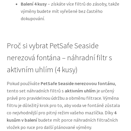
Balení 4 kusy
– získáte více filtrů do zásoby, takže
výměny budete mít vyřešené bez častého
N&D Farmina pro psy — Italské holistic krmivo
dokupování.
Oblečky pro psy
Proč si vybrat PetSafe Seaside
Pamlsky pro psy
nerezová fontána – náhradní filtr s
Pelíšky pro psy
aktivním uhlím (4 kusy)
Ortopedické pelíšky
Pokud používáte
PetSafe Seaside nerezovou fontánu
,
tento set náhradních filtrů s
aktivním uhlím
je určený
Přepravky pro psy
právě pro pravidelnou údržbu a obměnu filtrace. Výměna
filtru je důležitý krok pro to, aby voda ve fontáně zůstala
Purizon pro psy — Vysoký obsah masa, bez obilovin
co nejvhodnější pro pitný režim vašeho mazlíčka. Díky
4
kusům v balení
budete mít porce náhradních filtračních
Royal Canin pro psy
vložek po ruce pro další plánované výměny.