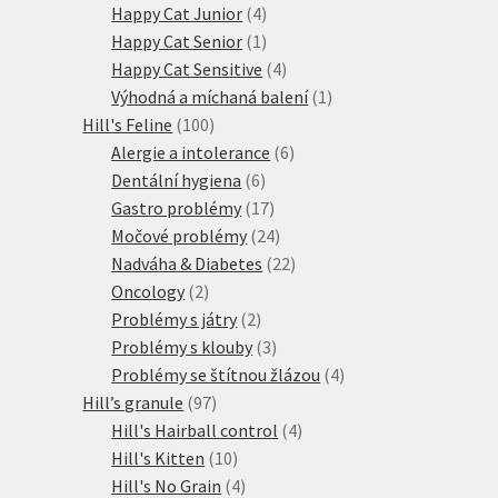
4
produkt
Happy Cat Junior
4
produkty
1
Happy Cat Senior
1
produkt
4
Happy Cat Sensitive
4
produkty
1
Výhodná a míchaná balení
1
100
produkt
Hill's Feline
100
produktů
6
Alergie a intolerance
6
6
produktů
Dentální hygiena
6
produktů
17
Gastro problémy
17
produktů
24
Močové problémy
24
produktů
22
Nadváha & Diabetes
22
2
produktů
Oncology
2
produkty
2
Problémy s játry
2
produkty
3
Problémy s klouby
3
produkty
4
Problémy se štítnou žlázou
4
97
produkty
Hill’s granule
97
produktů
4
Hill's Hairball control
4
10
produkty
Hill's Kitten
10
produktů
4
Hill's No Grain
4