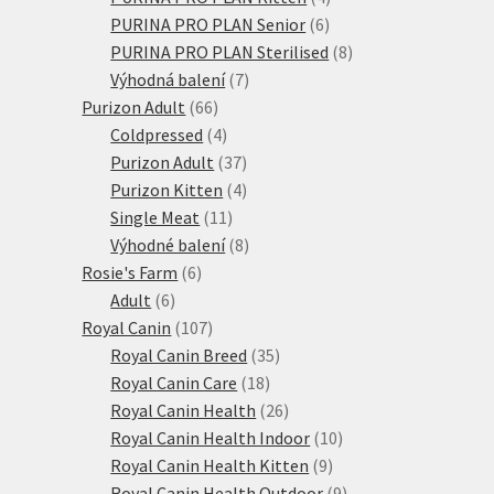
6
produkty
PURINA PRO PLAN Senior
6
produktů
8
PURINA PRO PLAN Sterilised
8
7
produktů
Výhodná balení
7
66
produktů
Purizon Adult
66
produktů
4
Coldpressed
4
produkty
37
Purizon Adult
37
produktů
4
Purizon Kitten
4
11
produkty
Single Meat
11
produktů
8
Výhodné balení
8
6
produktů
Rosie's Farm
6
6
produktů
Adult
6
produktů
107
Royal Canin
107
produktů
35
Royal Canin Breed
35
18
produktů
Royal Canin Care
18
produktů
26
Royal Canin Health
26
produktů
10
Royal Canin Health Indoor
10
9
produktů
Royal Canin Health Kitten
9
produktů
9
Royal Canin Health Outdoor
9