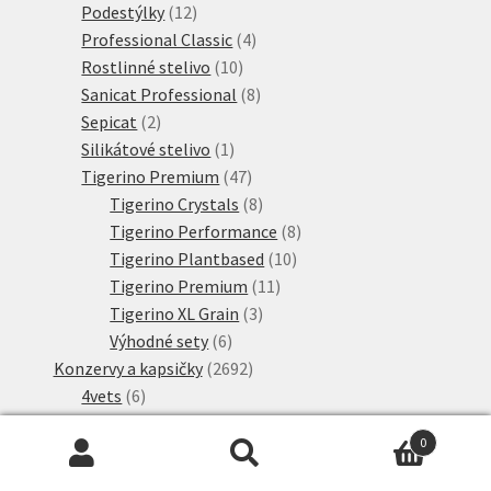
produkty
12
Podestýlky
12
produktů
4
Professional Classic
4
10
produkty
Rostlinné stelivo
10
produktů
8
Sanicat Professional
8
2
produktů
Sepicat
2
produkty
1
Silikátové stelivo
1
produkt
47
Tigerino Premium
47
produktů
8
Tigerino Crystals
8
produktů
8
Tigerino Performance
8
10
produktů
Tigerino Plantbased
10
11
produktů
Tigerino Premium
11
3
produktů
Tigerino XL Grain
3
6
produkty
Výhodné sety
6
produktů
2692
Konzervy a kapsičky
2692
6
produktů
4vets
6
produktů
7
Advance
7
0
produktů
73
Almo Nature
73
Hledat:
Hledat
produktů
51
Almo Nature konzervy
51