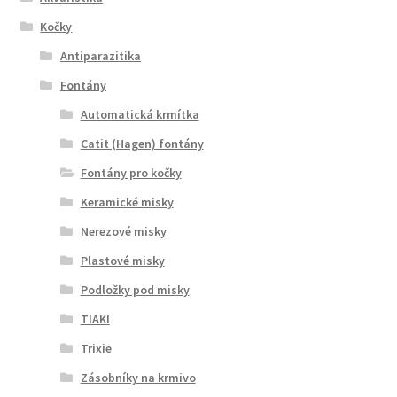
Kočky
Antiparazitika
Fontány
Automatická krmítka
Catit (Hagen) fontány
Fontány pro kočky
Keramické misky
Nerezové misky
Plastové misky
Podložky pod misky
TIAKI
Trixie
Zásobníky na krmivo