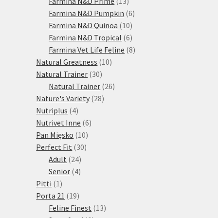
13
produktů
Farmina N&D Prime
13
produktů
6
Farmina N&D Pumpkin
6
10
produktů
Farmina N&D Quinoa
10
produktů
6
Farmina N&D Tropical
6
produktů
8
Farmina Vet Life Feline
8
10
produktů
Natural Greatness
10
30
produktů
Natural Trainer
30
produktů
26
Natural Trainer
26
28
produktů
Nature's Variety
28
4
produktů
Nutriplus
4
produkty
6
Nutrivet Inne
6
10
produktů
Pan Mięsko
10
30
produktů
Perfect Fit
30
24
produktů
Adult
24
4
produktů
Senior
4
1
produkty
Pitti
1
produkt
19
Porta 21
19
produktů
13
Feline Finest
13