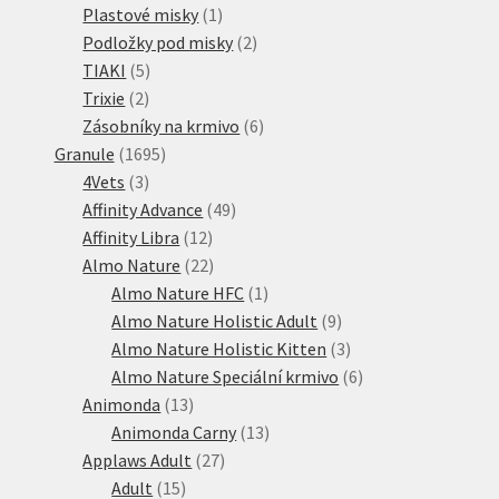
1
produkty
Plastové misky
1
produkt
2
Podložky pod misky
2
5
produkty
TIAKI
5
2
produktů
Trixie
2
produkty
6
Zásobníky na krmivo
6
1695
produktů
Granule
1695
3
produktů
4Vets
3
produkty
49
Affinity Advance
49
12
produktů
Affinity Libra
12
produktů
22
Almo Nature
22
produktů
1
Almo Nature HFC
1
produkt
9
Almo Nature Holistic Adult
9
produktů
3
Almo Nature Holistic Kitten
3
produkty
6
Almo Nature Speciální krmivo
6
13
produktů
Animonda
13
produktů
13
Animonda Carny
13
27
produktů
Applaws Adult
27
15
produktů
Adult
15