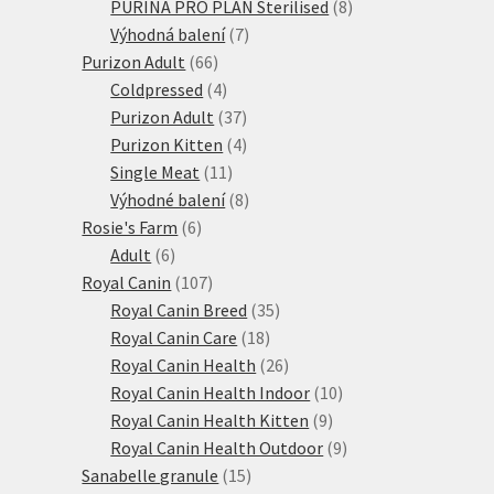
produktů
8
PURINA PRO PLAN Sterilised
8
7
produktů
Výhodná balení
7
66
produktů
Purizon Adult
66
produktů
4
Coldpressed
4
produkty
37
Purizon Adult
37
produktů
4
Purizon Kitten
4
11
produkty
Single Meat
11
produktů
8
Výhodné balení
8
6
produktů
Rosie's Farm
6
6
produktů
Adult
6
produktů
107
Royal Canin
107
produktů
35
Royal Canin Breed
35
18
produktů
Royal Canin Care
18
produktů
26
Royal Canin Health
26
produktů
10
Royal Canin Health Indoor
10
9
produktů
Royal Canin Health Kitten
9
produktů
9
Royal Canin Health Outdoor
9
15
produktů
Sanabelle granule
15