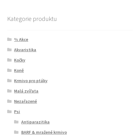
Kategorie produktu
% Akce
Akvaristika
Kočky
Koně
Krmivo pro ptáky
Malá zvířata
Nezařazené
Psi
Antiparazitika
BARF & mražené krmivo