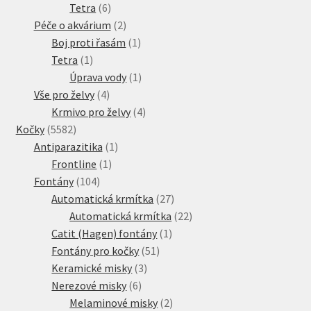
produkty
6
Tetra
6
produktů
2
Péče o akvárium
2
produkty
1
Boj proti řasám
1
1
produkt
Tetra
1
produkt
1
Úprava vody
1
4
produkt
Vše pro želvy
4
produkty
4
Krmivo pro želvy
4
5582
produkty
Kočky
5582
produktů
1
Antiparazitika
1
1
produkt
Frontline
1
104
produkt
Fontány
104
produktů
27
Automatická krmítka
27
produktů
22
Automatická krmítka
22
1
produktů
Catit (Hagen) fontány
1
51
produkt
Fontány pro kočky
51
3
produktů
Keramické misky
3
6
produkty
Nerezové misky
6
produktů
2
Melaminové misky
2