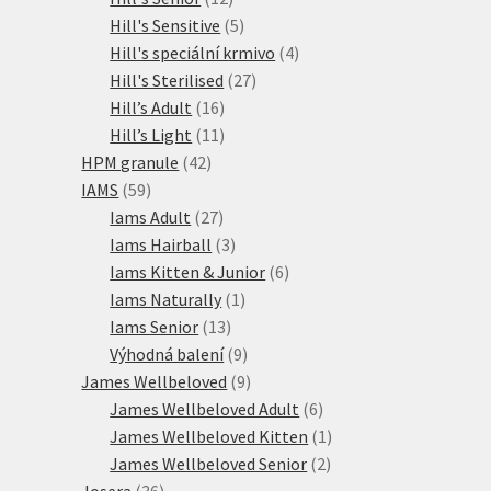
produktů
5
Hill's Sensitive
5
produktů
4
Hill's speciální krmivo
4
27
produkty
Hill's Sterilised
27
16
produktů
Hill’s Adult
16
produktů
11
Hill’s Light
11
42
produktů
HPM granule
42
59
produktů
IAMS
59
produktů
27
Iams Adult
27
produktů
3
Iams Hairball
3
produkty
6
Iams Kitten & Junior
6
1
produktů
Iams Naturally
1
13
produkt
Iams Senior
13
produktů
9
Výhodná balení
9
produktů
9
James Wellbeloved
9
produktů
6
James Wellbeloved Adult
6
produktů
1
James Wellbeloved Kitten
1
2
produkt
James Wellbeloved Senior
2
36
produkty
Josera
36