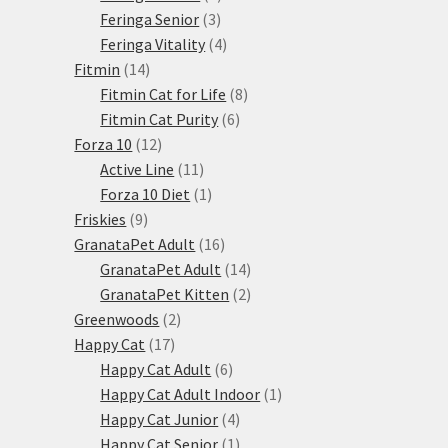
3
produkty
Feringa Senior
3
produkty
4
Feringa Vitality
4
14
produkty
Fitmin
14
produktů
8
Fitmin Cat for Life
8
6
produktů
Fitmin Cat Purity
6
12
produktů
Forza 10
12
produktů
11
Active Line
11
produktů
1
Forza 10 Diet
1
9
produkt
Friskies
9
produktů
16
GranataPet Adult
16
produktů
14
GranataPet Adult
14
produktů
2
GranataPet Kitten
2
2
produkty
Greenwoods
2
17
produkty
Happy Cat
17
produktů
6
Happy Cat Adult
6
produktů
1
Happy Cat Adult Indoor
1
4
produkt
Happy Cat Junior
4
produkty
1
Happy Cat Senior
1