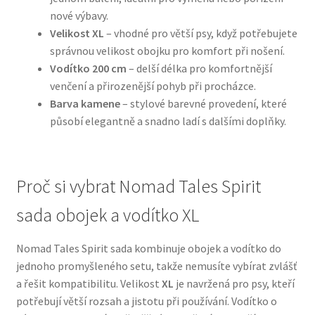
nové výbavy.
Velikost XL
– vhodné pro větší psy, když potřebujete
N&D Farmina pro psy — Italské holistic krmivo
správnou velikost obojku pro komfort při nošení.
Vodítko 200 cm
– delší délka pro komfortnější
Oblečky pro psy
venčení a přirozenější pohyb při procházce.
Barva kamene
– stylové barevné provedení, které
Pamlsky pro psy
působí elegantně a snadno ladí s dalšími doplňky.
Pelíšky pro psy
Proč si vybrat Nomad Tales Spirit
Ortopedické pelíšky
sada obojek a vodítko XL
Přepravky pro psy
Nomad Tales Spirit sada kombinuje obojek a vodítko do
Purizon pro psy — Vysoký obsah masa, bez obilovin
jednoho promyšleného setu, takže nemusíte vybírat zvlášť
a řešit kompatibilitu. Velikost
XL
je navržená pro psy, kteří
Royal Canin pro psy
potřebují větší rozsah a jistotu při používání. Vodítko o