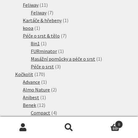
11
produktů
Feliway
11
produktů
7
Feliway
7
produktů
1
Kartáče & hřebeny
1
1
produkt
kooa
1
produkt
7
Péče o srst & tělo
7
1
produktů
8in1
1
produkt
1
FURminator
1
produkt
1
Masážní pomůcky a péče o srst
1
3
produkt
Péče o srst
3
170
produkty
Kočkolit
170
produktů
1
Advance
1
produkt
2
Almo Nature
2
1
produkty
Anibest
1
12
produkt
Benek
12
produktů
4
Compact
4
7
produkty
Corn Cat
7
0
produktů
1
Zelený les
1
Hledat:
Hledat
4
produkt
Biokat´s
4