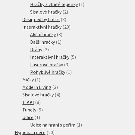
produkty
1
Hračky z vlnité lepenky
1
2
produkt
Sisalové hračky
2
8
produkty
Designed by Lotte
8
produktů
20
Interaktivní hračky
20
3
produktů
Akční hračky
3
1
produkty
Další hračky
1
2
produkt
Dráhy
2
produkty
5
Interaktivní hračky
5
3
produktů
Laserové hračky
3
produkty
1
Pohyblivé hračky
1
1
produkt
Míčky
1
produkt
3
Modern Living
3
produkty
4
Sisalové hračky
4
8
produkty
TIAKI
8
produktů
9
Tunely
9
1
produktů
Udice
1
produkt
1
Udice na hraní s peřím
1
20
produkt
Hygiena a péče
20