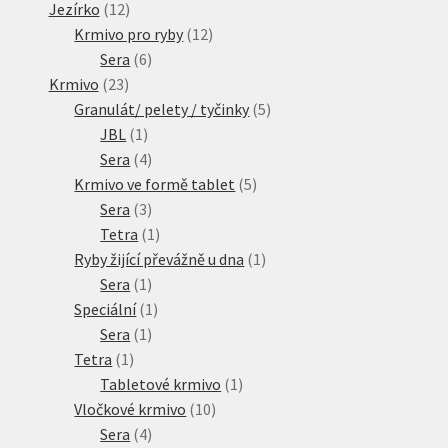
produktů
12
Jezírko
12
produktů
12
Krmivo pro ryby
12
6
produktů
Sera
6
23
produktů
Krmivo
23
produktů
5
Granulát/ pelety / tyčinky
5
1
produktů
JBL
1
produkt
4
Sera
4
produkty
5
Krmivo ve formě tablet
5
3
produktů
Sera
3
produkty
1
Tetra
1
produkt
1
Ryby žijící převážně u dna
1
1
produkt
Sera
1
produkt
1
Speciální
1
1
produkt
Sera
1
1
produkt
Tetra
1
produkt
1
Tabletové krmivo
1
10
produkt
Vločkové krmivo
10
4
produktů
Sera
4