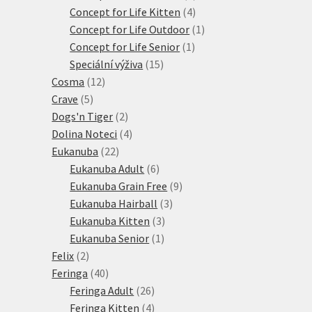
4
produkty
Concept for Life Kitten
4
produkty
1
Concept for Life Outdoor
1
1
produkt
Concept for Life Senior
1
15
produkt
Speciální výživa
15
12
produktů
Cosma
12
5
produktů
Crave
5
produktů
2
Dogs'n Tiger
2
produkty
4
Dolina Noteci
4
22
produkty
Eukanuba
22
produktů
6
Eukanuba Adult
6
produktů
9
Eukanuba Grain Free
9
3
produktů
Eukanuba Hairball
3
3
produkty
Eukanuba Kitten
3
1
produkty
Eukanuba Senior
1
2
produkt
Felix
2
produkty
40
Feringa
40
produktů
26
Feringa Adult
26
produktů
4
Feringa Kitten
4