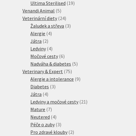
produkty
19
Ultima Sterilised
19
5
produktů
Venandi Animal
5
produktů
24
Veterinární diety
24
produktů
3
Žaludek a střeva
3
4
produkty
Alergie
4
2
produkty
Játra
2
produkty
4
Ledviny
4
produkty
6
Močové cesty
6
produktů
5
Nadváha & diabetes
5
75
produktů
Veterinary & Expert
75
produktů
9
Alergie a intolerance
9
3
produktů
Diabetes
3
4
produkty
Játra
4
produkty
21
Ledviny a močové cesty
21
7
produktů
Mature
7
produktů
4
Neutered
4
produkty
3
Péče o zuby
3
produkty
2
Pro zdravé klouby
2