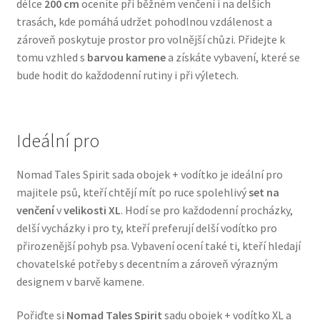
délce
200 cm
oceníte při běžném venčení i na delších
Veterinární dieta pro psy
trasách, kde pomáhá udržet pohodlnou vzdálenost a
zároveň poskytuje prostor pro volnější chůzi. Přidejte k
Vodítka a obojky
tomu vzhled s
barvou kamene
a získáte vybavení, které se
bude hodit do každodenní rutiny i při výletech.
Wolf of Wilderness
Ideální pro
Nomad Tales Spirit sada obojek + vodítko je ideální pro
majitele psů, kteří chtějí mít po ruce spolehlivý
set na
venčení
v
velikosti XL
. Hodí se pro každodenní procházky,
delší vycházky i pro ty, kteří preferují delší vodítko pro
přirozenější pohyb psa. Vybavení ocení také ti, kteří hledají
chovatelské potřeby s decentním a zároveň výrazným
designem v barvě kamene.
Pořiďte si
Nomad Tales Spirit
sadu obojek + vodítko XL a