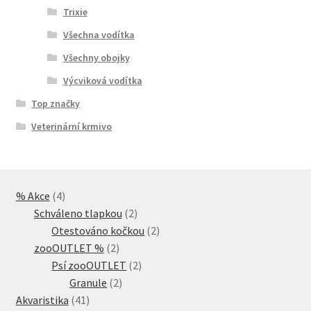
Trixie
Všechna vodítka
Všechny obojky
Výcviková vodítka
Top značky
Veterinární krmivo
4
% Akce
4
produkty
2
Schváleno tlapkou
2
produkty
2
Otestováno kočkou
2
2
produkty
zooOUTLET %
2
produkty
2
Psí zooOUTLET
2
2
produkty
Granule
2
41
produkty
Akvaristika
41