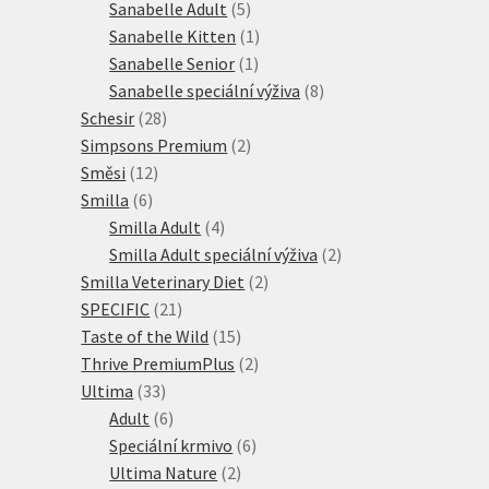
produktů
5
Sanabelle Adult
5
produktů
1
Sanabelle Kitten
1
1
produkt
Sanabelle Senior
1
produkt
8
Sanabelle speciální výživa
8
28
produktů
Schesir
28
produktů
2
Simpsons Premium
2
12
produkty
Směsi
12
6
produktů
Smilla
6
produktů
4
Smilla Adult
4
produkty
2
Smilla Adult speciální výživa
2
2
produkty
Smilla Veterinary Diet
2
21
produkty
SPECIFIC
21
produktů
15
Taste of the Wild
15
produktů
2
Thrive PremiumPlus
2
33
produkty
Ultima
33
produktů
6
Adult
6
produktů
6
Speciální krmivo
6
2
produktů
Ultima Nature
2