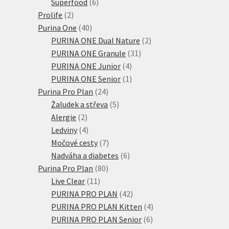
6
produktů
Superfood
6
2
produktů
Prolife
2
produkty
40
Purina One
40
produktů
2
PURINA ONE Dual Nature
2
31
produkty
PURINA ONE Granule
31
4
produktů
PURINA ONE Junior
4
produkty
1
PURINA ONE Senior
1
24
produkt
Purina Pro Plan
24
produktů
5
Žaludek a střeva
5
2
produktů
Alergie
2
produkty
4
Ledviny
4
produkty
7
Močové cesty
7
produktů
6
Nadváha a diabetes
6
80
produktů
Purina Pro Plan
80
11
produktů
Live Clear
11
produktů
42
PURINA PRO PLAN
42
produktů
4
PURINA PRO PLAN Kitten
4
6
produkty
PURINA PRO PLAN Senior
6