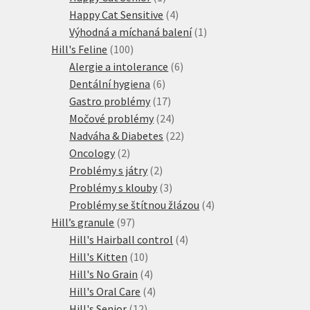
produkt
4
Happy Cat Sensitive
4
produkty
1
Výhodná a míchaná balení
1
100
produkt
Hill's Feline
100
produktů
6
Alergie a intolerance
6
6
produktů
Dentální hygiena
6
produktů
17
Gastro problémy
17
produktů
24
Močové problémy
24
produktů
22
Nadváha & Diabetes
22
2
produktů
Oncology
2
produkty
2
Problémy s játry
2
produkty
3
Problémy s klouby
3
produkty
4
Problémy se štítnou žlázou
4
97
produkty
Hill’s granule
97
produktů
4
Hill's Hairball control
4
10
produkty
Hill's Kitten
10
produktů
4
Hill's No Grain
4
produkty
4
Hill's Oral Care
4
12
produkty
Hill's Senior
12