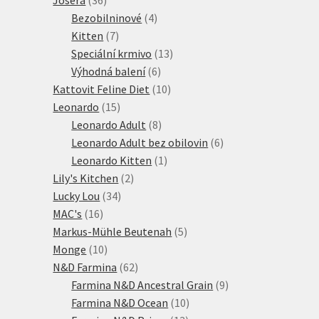
produktů
4
Bezobilninové
4
7
produkty
Kitten
7
produktů
13
Speciální krmivo
13
6
produktů
Výhodná balení
6
produktů
10
Kattovit Feline Diet
10
15
produktů
Leonardo
15
produktů
8
Leonardo Adult
8
produktů
6
Leonardo Adult bez obilovin
6
1
produktů
Leonardo Kitten
1
2
produkt
Lily's Kitchen
2
34
produkty
Lucky Lou
34
16
produktů
MAC's
16
produktů
5
Markus-Mühle Beutenah
5
10
produktů
Monge
10
produktů
62
N&D Farmina
62
produktů
9
Farmina N&D Ancestral Grain
9
10
produktů
Farmina N&D Ocean
10