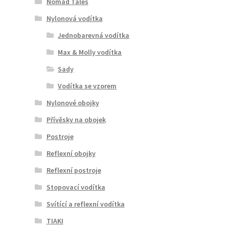
Nomad Tales
Nylonová vodítka
Jednobarevná vodítka
Max & Molly vodítka
Sady
Vodítka se vzorem
Nylonové obojky
Přívěsky na obojek
Postroje
Reflexní obojky
Reflexní postroje
Stopovací vodítka
Svítící a reflexní vodítka
TIAKI