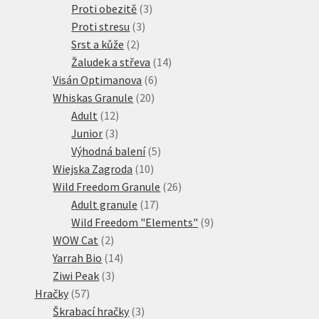
3
produkty
Proti obezitě
3
3
produkty
Proti stresu
3
2
produkty
Srst a kůže
2
produkty
14
Žaludek a střeva
14
6
produktů
Visán Optimanova
6
20
produktů
Whiskas Granule
20
12
produktů
Adult
12
3
produktů
Junior
3
produkty
5
Výhodná balení
5
10
produktů
Wiejska Zagroda
10
produktů
26
Wild Freedom Granule
26
17
produktů
Adult granule
17
produktů
9
Wild Freedom "Elements"
9
2
produktů
WOW Cat
2
produkty
14
Yarrah Bio
14
3
produktů
Ziwi Peak
3
57
produkty
Hračky
57
produktů
3
Škrabací hračky
3