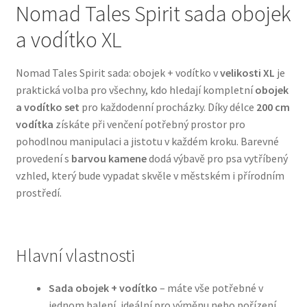
Nomad Tales Spirit sada obojek
a vodítko XL
Bozita pro psy — Švédské krmivo s nordickou kvalitou
Brit pro psy
Nomad Tales Spirit sada: obojek + vodítko v
velikosti XL
je
praktická volba pro všechny, kdo hledají kompletní
obojek
Granule pro psy
a vodítko set
pro každodenní procházky. Díky délce
200 cm
vodítka
získáte při venčení potřebný prostor pro
pohodlnou manipulaci a jistotu v každém kroku. Barevné
Natural Trainer pro psy — Italské krmivo s
provedení s
barvou kamene
dodá výbavě pro psa vytříbený
přírodními složkami
vzhled, který bude vypadat skvěle v městském i přírodním
prostředí.
Happy Dog — Německá kvalita a přirozené složení
Hill’s pro psy
Hlavní vlastnosti
Hračky pro psy
Sada obojek + vodítko
– máte vše potřebné v
Konzervy a kapsičky pro psy
jednom balení, ideální pro výměnu nebo pořízení