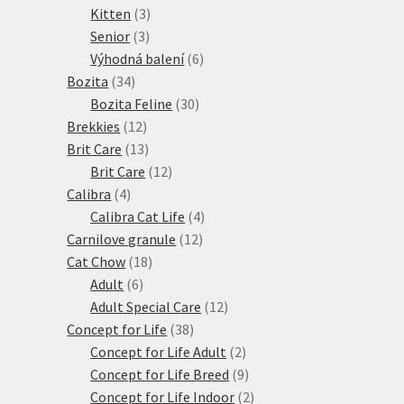
produktů
3
Kitten
3
3
produkty
Senior
3
produkty
6
Výhodná balení
6
34
produktů
Bozita
34
produktů
30
Bozita Feline
30
12
produktů
Brekkies
12
produktů
13
Brit Care
13
produktů
12
Brit Care
12
4
produktů
Calibra
4
produkty
4
Calibra Cat Life
4
12
produkty
Carnilove granule
12
18
produktů
Cat Chow
18
6
produktů
Adult
6
produktů
12
Adult Special Care
12
38
produktů
Concept for Life
38
produktů
2
Concept for Life Adult
2
produkty
9
Concept for Life Breed
9
produktů
2
Concept for Life Indoor
2