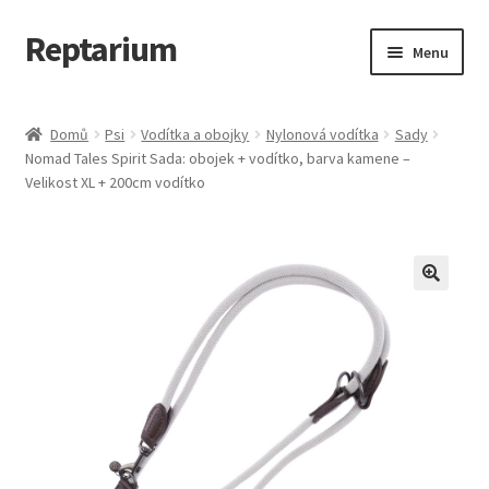
Reptarium
Přeskočit
Přejít
Menu
na
k
navigaci
obsahu
Úvodní stránka
webu
Domů
Psi
Vodítka a obojky
Nylonová vodítka
Sady
Nomad Tales Spirit Sada: obojek + vodítko, barva kamene –
Košík
Velikost XL + 200cm vodítko
Malá zvířata — Klece, krmivo, vybavení
Můj účet
Obchod
Pokladna
Vše pro kočky