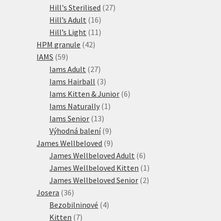
27
produkty
Hill's Sterilised
27
16
produktů
Hill’s Adult
16
produktů
11
Hill’s Light
11
42
produktů
HPM granule
42
59
produktů
IAMS
59
produktů
27
Iams Adult
27
produktů
3
Iams Hairball
3
produkty
6
Iams Kitten & Junior
6
1
produktů
Iams Naturally
1
13
produkt
Iams Senior
13
produktů
9
Výhodná balení
9
produktů
9
James Wellbeloved
9
produktů
6
James Wellbeloved Adult
6
produktů
1
James Wellbeloved Kitten
1
2
produkt
James Wellbeloved Senior
2
36
produkty
Josera
36
produktů
4
Bezobilninové
4
7
produkty
Kitten
7