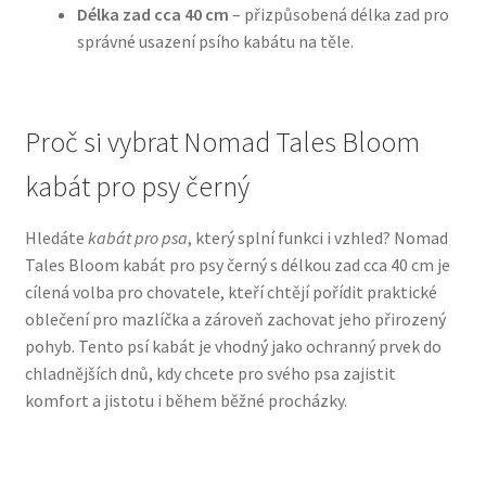
Délka zad cca 40 cm
– přizpůsobená délka zad pro
správné usazení psího kabátu na těle.
N&D Farmina pro psy — Italské holistic krmivo
Oblečky pro psy
Proč si vybrat Nomad Tales Bloom
Pamlsky pro psy
kabát pro psy černý
Pelíšky pro psy
Hledáte
kabát pro psa
, který splní funkci i vzhled? Nomad
Tales Bloom kabát pro psy černý s délkou zad cca 40 cm je
Ortopedické pelíšky
cílená volba pro chovatele, kteří chtějí pořídit praktické
oblečení pro mazlíčka a zároveň zachovat jeho přirozený
Přepravky pro psy
pohyb. Tento psí kabát je vhodný jako ochranný prvek do
chladnějších dnů, kdy chcete pro svého psa zajistit
Purizon pro psy — Vysoký obsah masa, bez obilovin
komfort a jistotu i během běžné procházky.
Royal Canin pro psy