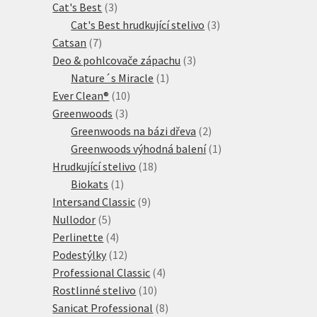
3
produkty
Cat's Best
3
produkty
3
Cat's Best hrudkující stelivo
3
7
produkty
Catsan
7
produktů
3
Deo & pohlcovače zápachu
3
1
produkty
Nature´s Miracle
1
10
produkt
Ever Clean®
10
3
produktů
Greenwoods
3
produkty
2
Greenwoods na bázi dřeva
2
produkty
1
Greenwoods výhodná balení
1
18
produkt
Hrudkující stelivo
18
1
produktů
Biokats
1
produkt
9
Intersand Classic
9
5
produktů
Nullodor
5
produktů
4
Perlinette
4
produkty
12
Podestýlky
12
produktů
4
Professional Classic
4
10
produkty
Rostlinné stelivo
10
produktů
8
Sanicat Professional
8