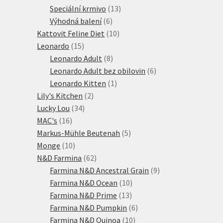
produktů
13
Speciální krmivo
13
6
produktů
Výhodná balení
6
produktů
10
Kattovit Feline Diet
10
15
produktů
Leonardo
15
produktů
8
Leonardo Adult
8
produktů
6
Leonardo Adult bez obilovin
6
1
produktů
Leonardo Kitten
1
2
produkt
Lily's Kitchen
2
34
produkty
Lucky Lou
34
16
produktů
MAC's
16
produktů
5
Markus-Mühle Beutenah
5
10
produktů
Monge
10
produktů
62
N&D Farmina
62
produktů
9
Farmina N&D Ancestral Grain
9
10
produktů
Farmina N&D Ocean
10
13
produktů
Farmina N&D Prime
13
produktů
6
Farmina N&D Pumpkin
6
10
produktů
Farmina N&D Quinoa
10