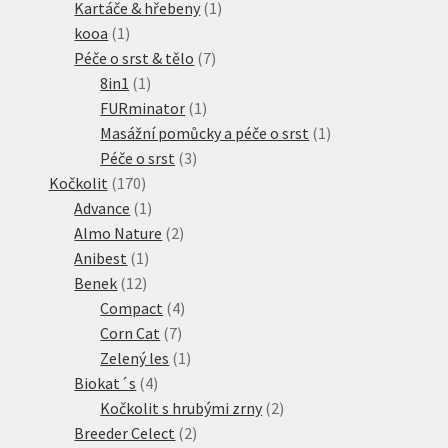
produktů
1
Kartáče & hřebeny
1
1
produkt
kooa
1
produkt
7
Péče o srst & tělo
7
1
produktů
8in1
1
produkt
1
FURminator
1
produkt
1
Masážní pomůcky a péče o srst
1
3
produkt
Péče o srst
3
170
produkty
Kočkolit
170
produktů
1
Advance
1
produkt
2
Almo Nature
2
1
produkty
Anibest
1
12
produkt
Benek
12
produktů
4
Compact
4
7
produkty
Corn Cat
7
produktů
1
Zelený les
1
4
produkt
Biokat´s
4
produkty
2
Kočkolit s hrubými zrny
2
2
produkty
Breeder Celect
2