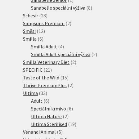
produkt
8
Sanabelle speciální výživa
8
28
produktů
Schesir
28
produktů
2
Simpsons Premium
2
12
produkty
Směsi
12
6
produktů
Smilla
6
produktů
4
Smilla Adult
4
produkty
2
Smilla Adult speciální výživa
2
2
produkty
Smilla Veterinary Diet
2
21
produkty
SPECIFIC
21
produktů
15
Taste of the Wild
15
produktů
2
Thrive PremiumPlus
2
33
produkty
Ultima
33
produktů
6
Adult
6
produktů
6
Speciální krmivo
6
2
produktů
Ultima Nature
2
produkty
19
Ultima Sterilised
19
5
produktů
Venandi Animal
5