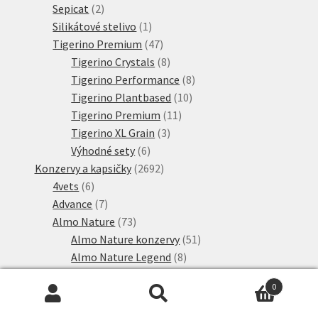
2
produktů
Sepicat
2
produkty
1
Silikátové stelivo
1
produkt
47
Tigerino Premium
47
produktů
8
Tigerino Crystals
8
produktů
8
Tigerino Performance
8
10
produktů
Tigerino Plantbased
10
11
produktů
Tigerino Premium
11
3
produktů
Tigerino XL Grain
3
6
produkty
Výhodné sety
6
produktů
2692
Konzervy a kapsičky
2692
6
produktů
4vets
6
produktů
7
Advance
7
produktů
73
Almo Nature
73
produktů
51
Almo Nature konzervy
51
8
produktů
Almo Nature Legend
8
6
produktů
HFC Complete
6
0
7
produktů
HFC kapsičky
7
Hledat:
Hledat
produktů
95
animonda Carny
95