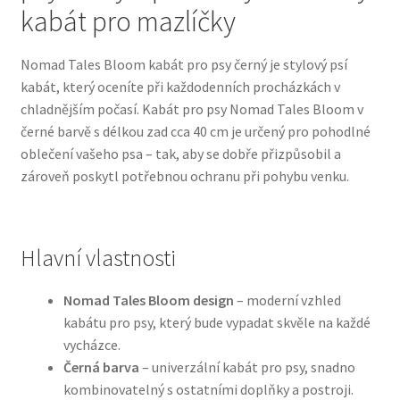
kabát pro mazlíčky
Bozita pro psy — Švédské krmivo s nordickou kvalitou
Nomad Tales Bloom kabát pro psy černý je stylový psí
kabát, který oceníte při každodenních procházkách v
Brit pro psy
chladnějším počasí. Kabát pro psy Nomad Tales Bloom v
černé barvě s délkou zad cca 40 cm je určený pro pohodlné
Granule pro psy
oblečení vašeho psa – tak, aby se dobře přizpůsobil a
zároveň poskytl potřebnou ochranu při pohybu venku.
Natural Trainer pro psy — Italské krmivo s
přírodními složkami
Hlavní vlastnosti
Happy Dog — Německá kvalita a přirozené složení
Nomad Tales Bloom design
– moderní vzhled
Hill’s pro psy
kabátu pro psy, který bude vypadat skvěle na každé
vycházce.
Hračky pro psy
Černá barva
– univerzální kabát pro psy, snadno
kombinovatelný s ostatními doplňky a postroji.
Konzervy a kapsičky pro psy