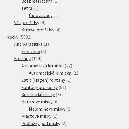
produkty
1
Boj proti řasám
1
1
produkt
Tetra
1
produkt
1
Úprava vody
1
4
produkt
Vše pro želvy
4
produkty
4
Krmivo pro želvy
4
5582
produkty
Kočky
5582
produktů
1
Antiparazitika
1
1
produkt
Frontline
1
104
produkt
Fontány
104
produktů
27
Automatická krmítka
27
produktů
22
Automatická krmítka
22
1
produktů
Catit (Hagen) fontány
1
51
produkt
Fontány pro kočky
51
3
produktů
Keramické misky
3
6
produkty
Nerezové misky
6
produktů
2
Melaminové misky
2
1
produkty
Plastové misky
1
produkt
2
Podložky pod misky
2