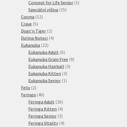
1
produkt
Concept for Life Senior
1
15
produkt
Speciální výživa
15
12
produktů
Cosma
12
5
produktů
Crave
5
produktů
2
Dogs'n Tiger
2
produkty
4
Dolina Noteci
4
22
produkty
Eukanuba
22
produktů
6
Eukanuba Adult
6
produktů
9
Eukanuba Grain Free
9
3
produktů
Eukanuba Hairball
3
3
produkty
Eukanuba Kitten
3
1
produkty
Eukanuba Senior
1
2
produkt
Felix
2
produkty
40
Feringa
40
produktů
26
Feringa Adult
26
produktů
4
Feringa Kitten
4
3
produkty
Feringa Senior
3
produkty
4
Feringa Vitality
4