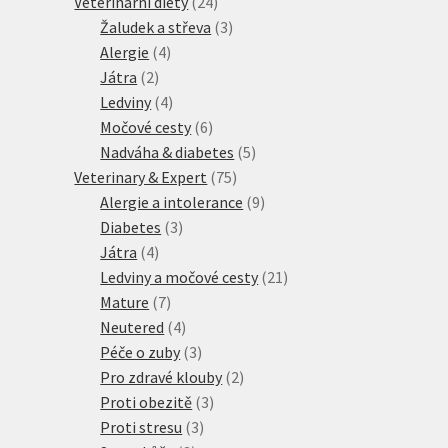
produktů
24
Veterinární diety
24
produktů
3
Žaludek a střeva
3
4
produkty
Alergie
4
2
produkty
Játra
2
produkty
4
Ledviny
4
produkty
6
Močové cesty
6
produktů
5
Nadváha & diabetes
5
75
produktů
Veterinary & Expert
75
produktů
9
Alergie a intolerance
9
3
produktů
Diabetes
3
4
produkty
Játra
4
produkty
21
Ledviny a močové cesty
21
7
produktů
Mature
7
produktů
4
Neutered
4
produkty
3
Péče o zuby
3
produkty
2
Pro zdravé klouby
2
3
produkty
Proti obezitě
3
3
produkty
Proti stresu
3