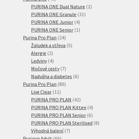
produktů
2
PURINA ONE Dual Nature
2
31
produkty
PURINA ONE Granule
31
4
produktů
PURINA ONE Junior
4
produkty
1
PURINA ONE Senior
1
24
produkt
Purina Pro Plan
24
produktů
5
Žaludek a střeva
5
2
produktů
Alergie
2
produkty
4
Ledviny
4
produkty
7
Močové cesty
7
produktů
6
Nadváha a diabetes
6
80
produktů
Purina Pro Plan
80
11
produktů
Live Clear
11
produktů
42
PURINA PRO PLAN
42
produktů
4
PURINA PRO PLAN Kitten
4
6
produkty
PURINA PRO PLAN Senior
6
produktů
8
PURINA PRO PLAN Sterilised
8
7
produktů
Výhodná balení
7
66
produktů
Purizon Adult
66