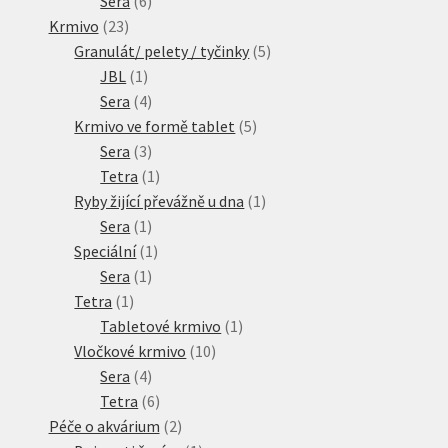
Sera
6
23
produktů
Krmivo
23
produktů
5
Granulát/ pelety / tyčinky
5
1
produktů
JBL
1
produkt
4
Sera
4
produkty
5
Krmivo ve formě tablet
5
3
produktů
Sera
3
produkty
1
Tetra
1
produkt
1
Ryby žijící převážně u dna
1
1
produkt
Sera
1
produkt
1
Speciální
1
1
produkt
Sera
1
1
produkt
Tetra
1
produkt
1
Tabletové krmivo
1
10
produkt
Vločkové krmivo
10
4
produktů
Sera
4
produkty
6
Tetra
6
produktů
2
Péče o akvárium
2