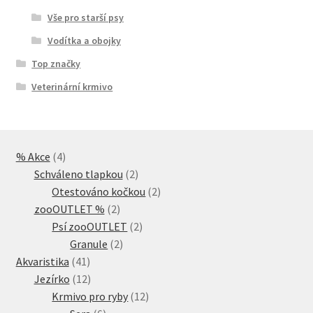
Vše pro starší psy
Vodítka a obojky
Top značky
Veterinární krmivo
4
% Akce
4
produkty
2
Schváleno tlapkou
2
produkty
2
Otestováno kočkou
2
2
produkty
zooOUTLET %
2
produkty
2
Psí zooOUTLET
2
2
produkty
Granule
2
41
produkty
Akvaristika
41
produktů
12
Jezírko
12
produktů
12
Krmivo pro ryby
12
6
produktů