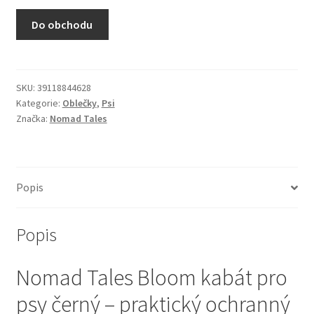
N&D Farmina pro kočky — Italské holistic krmivo
Do obchodu
Odpočívadla pro kočky
Pamlsky pro kočky
SKU:
39118844628
Kategorie:
Oblečky
,
Psi
Značka:
Nomad Tales
Purizon pro kočky
Royal Canin pro kočky
Popis
Škrabadla pro kočky
Popis
Veterinární dieta pro kočky
Nomad Tales Bloom kabát pro
Vše pro psy — Krmivo, doplňky, vybavení
psy černý – praktický ochranný
Boudy a výběhy