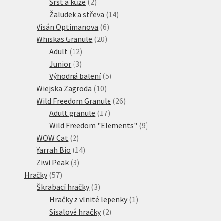
2
produkty
Srst a kůže
2
produkty
14
Žaludek a střeva
14
6
produktů
Visán Optimanova
6
20
produktů
Whiskas Granule
20
12
produktů
Adult
12
3
produktů
Junior
3
produkty
5
Výhodná balení
5
10
produktů
Wiejska Zagroda
10
produktů
26
Wild Freedom Granule
26
17
produktů
Adult granule
17
produktů
9
Wild Freedom "Elements"
9
2
produktů
WOW Cat
2
produkty
14
Yarrah Bio
14
3
produktů
Ziwi Peak
3
57
produkty
Hračky
57
produktů
3
Škrabací hračky
3
produkty
1
Hračky z vlnité lepenky
1
2
produkt
Sisalové hračky
2