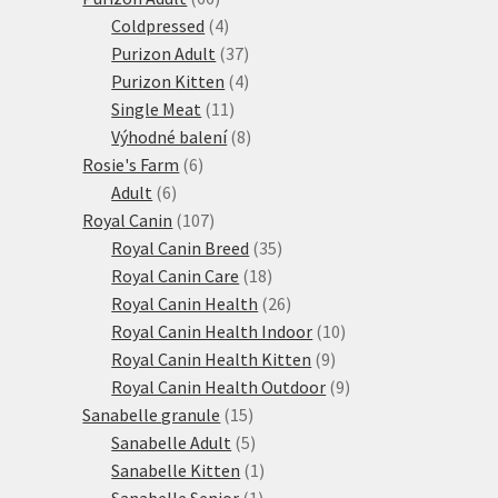
produktů
4
Coldpressed
4
produkty
37
Purizon Adult
37
produktů
4
Purizon Kitten
4
11
produkty
Single Meat
11
produktů
8
Výhodné balení
8
6
produktů
Rosie's Farm
6
6
produktů
Adult
6
produktů
107
Royal Canin
107
produktů
35
Royal Canin Breed
35
18
produktů
Royal Canin Care
18
produktů
26
Royal Canin Health
26
produktů
10
Royal Canin Health Indoor
10
9
produktů
Royal Canin Health Kitten
9
produktů
9
Royal Canin Health Outdoor
9
15
produktů
Sanabelle granule
15
produktů
5
Sanabelle Adult
5
produktů
1
Sanabelle Kitten
1
1
produkt
Sanabelle Senior
1