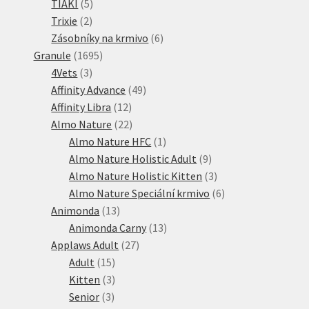
5
produkty
TIAKI
5
2
produktů
Trixie
2
produkty
6
Zásobníky na krmivo
6
1695
produktů
Granule
1695
3
produktů
4Vets
3
produkty
49
Affinity Advance
49
12
produktů
Affinity Libra
12
produktů
22
Almo Nature
22
produktů
1
Almo Nature HFC
1
produkt
9
Almo Nature Holistic Adult
9
produktů
3
Almo Nature Holistic Kitten
3
produkty
6
Almo Nature Speciální krmivo
6
13
produktů
Animonda
13
produktů
13
Animonda Carny
13
27
produktů
Applaws Adult
27
15
produktů
Adult
15
produktů
3
Kitten
3
3
produkty
Senior
3