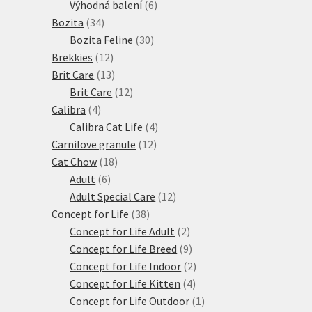
produkty
6
Výhodná balení
6
34
produktů
Bozita
34
produktů
30
Bozita Feline
30
12
produktů
Brekkies
12
produktů
13
Brit Care
13
produktů
12
Brit Care
12
4
produktů
Calibra
4
produkty
4
Calibra Cat Life
4
12
produkty
Carnilove granule
12
18
produktů
Cat Chow
18
6
produktů
Adult
6
produktů
12
Adult Special Care
12
38
produktů
Concept for Life
38
produktů
2
Concept for Life Adult
2
produkty
9
Concept for Life Breed
9
produktů
2
Concept for Life Indoor
2
4
produkty
Concept for Life Kitten
4
produkty
1
Concept for Life Outdoor
1