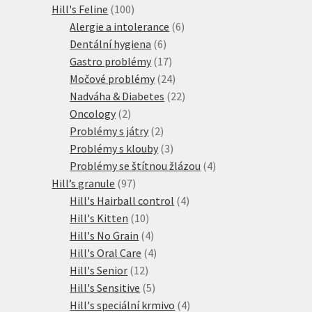
100
produkt
Hill's Feline
100
produktů
6
Alergie a intolerance
6
6
produktů
Dentální hygiena
6
produktů
17
Gastro problémy
17
produktů
24
Močové problémy
24
produktů
22
Nadváha & Diabetes
22
2
produktů
Oncology
2
produkty
2
Problémy s játry
2
produkty
3
Problémy s klouby
3
produkty
4
Problémy se štítnou žlázou
4
97
produkty
Hill’s granule
97
produktů
4
Hill's Hairball control
4
10
produkty
Hill's Kitten
10
produktů
4
Hill's No Grain
4
produkty
4
Hill's Oral Care
4
12
produkty
Hill's Senior
12
produktů
5
Hill's Sensitive
5
produktů
4
Hill's speciální krmivo
4