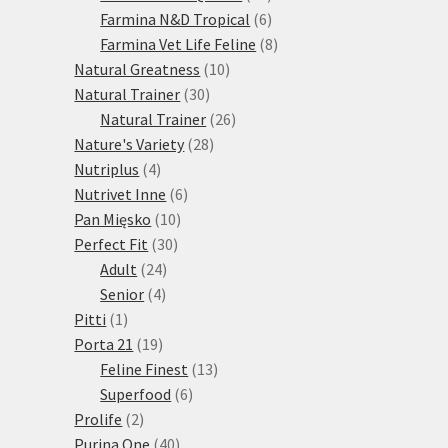
produktů
6
Farmina N&D Tropical
6
produktů
8
Farmina Vet Life Feline
8
10
produktů
Natural Greatness
10
30
produktů
Natural Trainer
30
produktů
26
Natural Trainer
26
28
produktů
Nature's Variety
28
4
produktů
Nutriplus
4
produkty
6
Nutrivet Inne
6
10
produktů
Pan Mięsko
10
30
produktů
Perfect Fit
30
24
produktů
Adult
24
4
produktů
Senior
4
1
produkty
Pitti
1
produkt
19
Porta 21
19
produktů
13
Feline Finest
13
6
produktů
Superfood
6
2
produktů
Prolife
2
produkty
40
Purina One
40