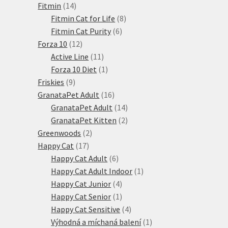
14
produkty
Fitmin
14
produktů
8
Fitmin Cat for Life
8
6
produktů
Fitmin Cat Purity
6
12
produktů
Forza 10
12
produktů
11
Active Line
11
produktů
1
Forza 10 Diet
1
9
produkt
Friskies
9
produktů
16
GranataPet Adult
16
produktů
14
GranataPet Adult
14
produktů
2
GranataPet Kitten
2
2
produkty
Greenwoods
2
17
produkty
Happy Cat
17
produktů
6
Happy Cat Adult
6
produktů
1
Happy Cat Adult Indoor
1
4
produkt
Happy Cat Junior
4
produkty
1
Happy Cat Senior
1
produkt
4
Happy Cat Sensitive
4
produkty
1
Výhodná a míchaná balení
1