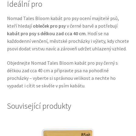
Ideální pro
Veterinární dieta pro psy
Nomad Tales Bloom kabát pro psy ocení majitelé psů,
Vodítka a obojky
kteří hledají
obleček pro psy
v černé barvě a potřebují
kabát pro psy s délkou zad cca 40 cm
. Hodí se na
Wolf of Wilderness
každodenní venčení, městské procházky i výlety, kdy chcete
psovi dodat vrstvu navíc a zároveň udržet uhlazený vzhled.
Objednejte Nomad Tales Bloom kabát pro psy černý s
délkou zad cca 40 cm a připravte psa na pohodlné
procházky – vyberte si správnou velikost a nechte ho
vypadat i cítit se skvěle v psím kabátu.
Související produkty