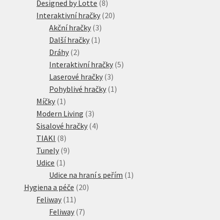
8
produkty
Designed by Lotte
8
produktů
20
Interaktivní hračky
20
3
produktů
Akční hračky
3
1
produkty
Další hračky
1
2
produkt
Dráhy
2
produkty
5
Interaktivní hračky
5
3
produktů
Laserové hračky
3
produkty
1
Pohyblivé hračky
1
1
produkt
Míčky
1
produkt
3
Modern Living
3
produkty
4
Sisalové hračky
4
8
produkty
TIAKI
8
produktů
9
Tunely
9
1
produktů
Udice
1
produkt
1
Udice na hraní s peřím
1
20
produkt
Hygiena a péče
20
11
produktů
Feliway
11
produktů
7
Feliway
7