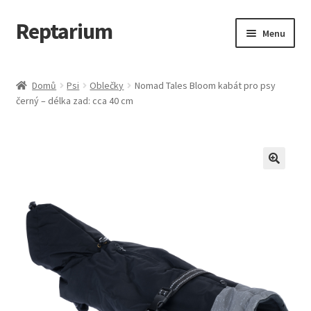
Reptarium
Přeskočit
Přejít
Menu
na
k
navigaci
obsahu
Úvodní stránka
webu
Domů
Psi
Oblečky
Nomad Tales Bloom kabát pro psy
černý – délka zad: cca 40 cm
Košík
Malá zvířata — Klece, krmivo, vybavení
Můj účet
Obchod
Pokladna
Vše pro kočky