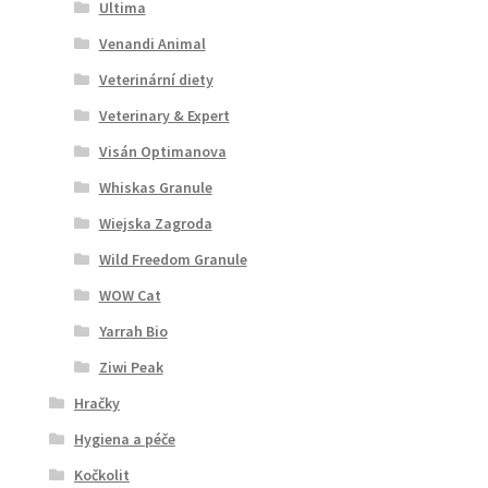
Ultima
Venandi Animal
Veterinární diety
Veterinary & Expert
Visán Optimanova
Whiskas Granule
Wiejska Zagroda
Wild Freedom Granule
WOW Cat
Yarrah Bio
Ziwi Peak
Hračky
Hygiena a péče
Kočkolit