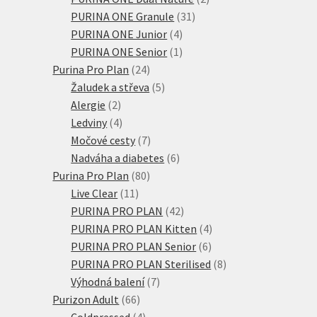
31
produkty
PURINA ONE Granule
31
4
produktů
PURINA ONE Junior
4
produkty
1
PURINA ONE Senior
1
24
produkt
Purina Pro Plan
24
produktů
5
Žaludek a střeva
5
2
produktů
Alergie
2
produkty
4
Ledviny
4
produkty
7
Močové cesty
7
produktů
6
Nadváha a diabetes
6
80
produktů
Purina Pro Plan
80
11
produktů
Live Clear
11
produktů
42
PURINA PRO PLAN
42
produktů
4
PURINA PRO PLAN Kitten
4
6
produkty
PURINA PRO PLAN Senior
6
produktů
8
PURINA PRO PLAN Sterilised
8
7
produktů
Výhodná balení
7
66
produktů
Purizon Adult
66
produktů
4
Coldpressed
4