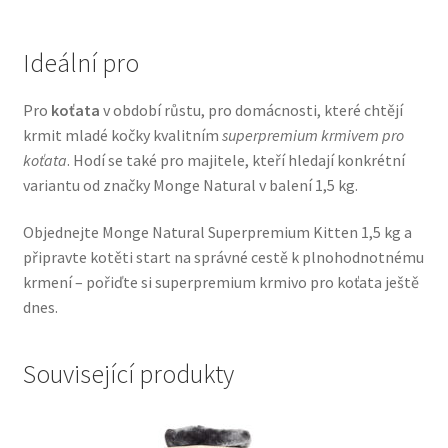
Veterinární dieta pro psy
Ideální pro
Vodítka a obojky
Pro
koťata
v období růstu, pro domácnosti, které chtějí
Wolf of Wilderness
krmit mladé kočky kvalitním
superpremium krmivem pro
koťata
. Hodí se také pro majitele, kteří hledají konkrétní
variantu od značky Monge Natural v balení 1,5 kg.
Objednejte Monge Natural Superpremium Kitten 1,5 kg a
připravte kotěti start na správné cestě k plnohodnotnému
krmení – pořiďte si superpremium krmivo pro koťata ještě
dnes.
Související produkty