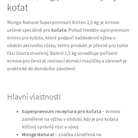
koťat
Bozita pro psy — Švédské krmivo s nordickou kvalitou
Monge Natural Superpremium Kitten 1,5 kg je krmivo
určené speciálně pro
koťata
. Pokud hledáte
superpremium
Brit pro psy
krmivo pro koťata
, které podpoří každodenní výživu v
období aktivního růstu, tento produkt je přesně pro tuhle
Granule pro psy
fázi života stvořený. Balení 1,5 kg usnadňuje pořízení
krmiva pro čerstvě rostoucí domácí mazlíčky a zároveň je
Natural Trainer pro psy — Italské krmivo s
praktické do domácího zásobení.
přírodními složkami
Happy Dog — Německá kvalita a přirozené složení
Hlavní vlastnosti
Hill’s pro psy
Superpremium receptura pro koťata
– krmivo
zaměřené na výživu v období, kdy je pro koťata
Hračky pro psy
klíčový správný růst a vývoj.
Monge Natural
– značka zaměřená na
Konzervy a kapsičky pro psy