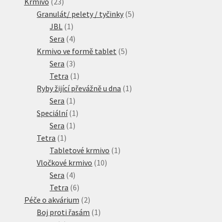
23
produktů
Krmivo
23
produktů
5
Granulát/ pelety / tyčinky
5
1
produktů
JBL
1
produkt
4
Sera
4
produkty
5
Krmivo ve formě tablet
5
3
produktů
Sera
3
produkty
1
Tetra
1
produkt
1
Ryby žijící převážně u dna
1
1
produkt
Sera
1
produkt
1
Speciální
1
1
produkt
Sera
1
1
produkt
Tetra
1
produkt
1
Tabletové krmivo
1
10
produkt
Vločkové krmivo
10
4
produktů
Sera
4
produkty
6
Tetra
6
produktů
2
Péče o akvárium
2
produkty
1
Boj proti řasám
1