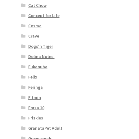
Cat Chow
Concept for Life
Cosma
Crave
Dogs'n Tiger
Dolina Noteci
Eukanuba
Felix
Feringa
Fitmin
Forza 10
Friskies
GranataPet Adult
Greenwoods