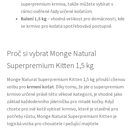
superpremium krmiva, takže můžete vybírat v
rámci ověřené řady určené koťatům.
N&D Farmina pro psy — Italské holistic krmivo
Balení 1,5 kg
– vhodná velikost pro domácnosti, kde
se krmivo pro koťata spotřebovává postupně.
Oblečky pro psy
Pamlsky pro psy
Proč si vybrat Monge Natural
Pelíšky pro psy
Superpremium Kitten 1,5 kg
Ortopedické pelíšky
Monge Natural Superpremium Kitten 1,5 kg přináší cílenou
volbu pro
krmení koťat
. Díky tomu, že jde o superpremium
Přepravky pro psy
krmivo určené právě této věkové kategorii, je vhodné jako
základ každodenního jídelníčku pro mladé kočky. Když
Purizon pro psy — Vysoký obsah masa, bez obilovin
chcete pro své kotě vybírat krmivo, které je stavěné pro
potřeby růstu, Monge Natural Superpremium Kitten je
logická volba pro chovatele i pečující majitele.
Royal Canin pro psy