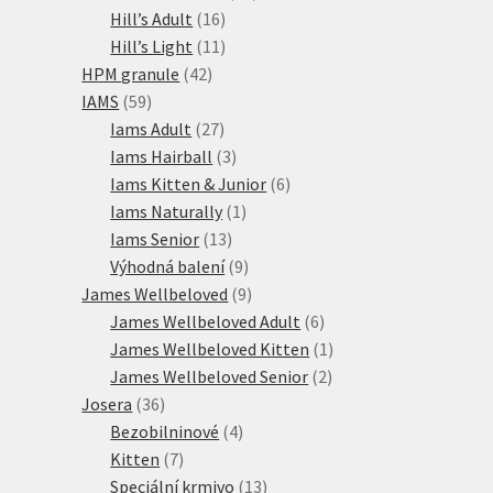
16
produktů
Hill’s Adult
16
produktů
11
Hill’s Light
11
42
produktů
HPM granule
42
59
produktů
IAMS
59
produktů
27
Iams Adult
27
produktů
3
Iams Hairball
3
produkty
6
Iams Kitten & Junior
6
1
produktů
Iams Naturally
1
13
produkt
Iams Senior
13
produktů
9
Výhodná balení
9
produktů
9
James Wellbeloved
9
produktů
6
James Wellbeloved Adult
6
produktů
1
James Wellbeloved Kitten
1
2
produkt
James Wellbeloved Senior
2
36
produkty
Josera
36
produktů
4
Bezobilninové
4
7
produkty
Kitten
7
produktů
13
Speciální krmivo
13