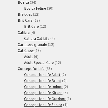
34
produktů
Bozita
34
produktů
30
Bozita Feline
30
12
produktů
Brekkies
12
produktů
13
Brit Care
13
produktů
12
Brit Care
12
4
produktů
Calibra
4
produkty
4
Calibra Cat Life
4
12
produkty
Carnilove granule
12
18
produktů
Cat Chow
18
6
produktů
Adult
6
produktů
12
Adult Special Care
12
38
produktů
Concept for Life
38
produktů
2
Concept for Life Adult
2
produkty
9
Concept for Life Breed
9
produktů
2
Concept for Life Indoor
2
4
produkty
Concept for Life Kitten
4
produkty
1
Concept for Life Outdoor
1
1
produkt
Concept for Life Senior
1