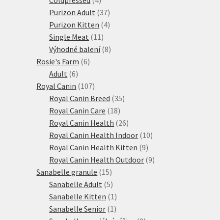
produkty
37
Purizon Adult
37
produktů
4
Purizon Kitten
4
11
produkty
Single Meat
11
produktů
8
Výhodné balení
8
6
produktů
Rosie's Farm
6
6
produktů
Adult
6
produktů
107
Royal Canin
107
produktů
35
Royal Canin Breed
35
18
produktů
Royal Canin Care
18
produktů
26
Royal Canin Health
26
produktů
10
Royal Canin Health Indoor
10
9
produktů
Royal Canin Health Kitten
9
produktů
9
Royal Canin Health Outdoor
9
15
produktů
Sanabelle granule
15
produktů
5
Sanabelle Adult
5
produktů
1
Sanabelle Kitten
1
1
produkt
Sanabelle Senior
1