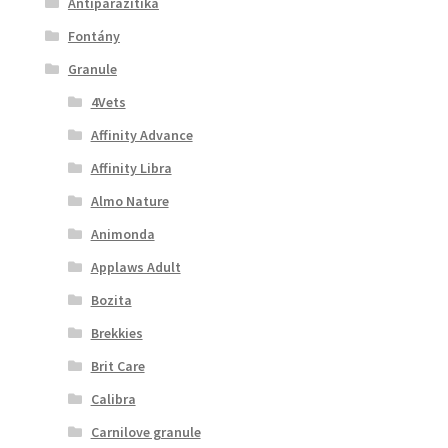
Antiparazitika
Fontány
Granule
4Vets
Affinity Advance
Affinity Libra
Almo Nature
Animonda
Applaws Adult
Bozita
Brekkies
Brit Care
Calibra
Carnilove granule