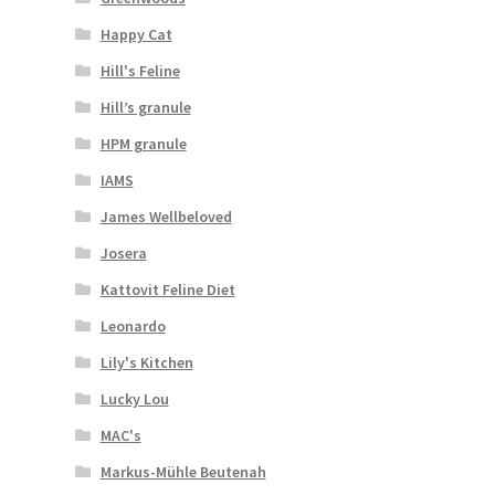
Happy Cat
Hill's Feline
Hill’s granule
HPM granule
IAMS
James Wellbeloved
Josera
Kattovit Feline Diet
Leonardo
Lily's Kitchen
Lucky Lou
MAC's
Markus-Mühle Beutenah