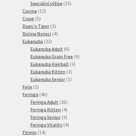
15
produkt
Speciální výživa
15
12
produktů
Cosma
12
5
produktů
Crave
5
produktů
2
Dogs'n Tiger
2
produkty
4
Dolina Noteci
4
22
produkty
Eukanuba
22
produktů
6
Eukanuba Adult
6
produktů
9
Eukanuba Grain Free
9
3
produktů
Eukanuba Hairball
3
3
produkty
Eukanuba Kitten
3
1
produkty
Eukanuba Senior
1
2
produkt
Felix
2
produkty
40
Feringa
40
produktů
26
Feringa Adult
26
produktů
4
Feringa Kitten
4
3
produkty
Feringa Senior
3
produkty
4
Feringa Vitality
4
14
produkty
Fitmin
14