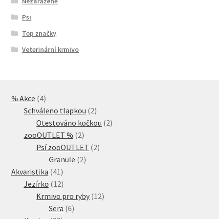
Nezařazené
Psi
Top značky
Veterinární krmivo
4
% Akce
4
produkty
2
Schváleno tlapkou
2
produkty
2
Otestováno kočkou
2
2
produkty
zooOUTLET %
2
produkty
2
Psí zooOUTLET
2
2
produkty
Granule
2
41
produkty
Akvaristika
41
produktů
12
Jezírko
12
produktů
12
Krmivo pro ryby
12
6
produktů
Sera
6