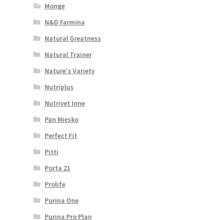
Monge
N&D Farmina
Natural Greatness
Natural Trainer
Nature's Variety
Nutriplus
Nutrivet Inne
Pan Mięsko
Perfect Fit
Pitti
Porta 21
Prolife
Purina One
Purina Pro Plan