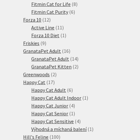
produktů
8
Fitmin Cat for Life
8
6
produktů
Fitmin Cat Purity
6
12
produktů
Forza 10
12
produktů
11
Active Line
11
produktů
1
Forza 10 Diet
1
9
produkt
Friskies
9
produktů
16
GranataPet Adult
16
produktů
14
GranataPet Adult
14
produktů
2
GranataPet Kitten
2
2
produkty
Greenwoods
2
17
produkty
Happy Cat
17
produktů
6
Happy Cat Adult
6
produktů
1
Happy Cat Adult Indoor
1
4
produkt
Happy Cat Junior
4
produkty
1
Happy Cat Senior
1
produkt
4
Happy Cat Sensitive
4
produkty
1
Výhodná a míchaná balení
1
100
produkt
Hill's Feline
100