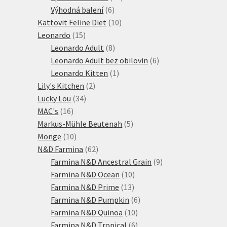
6
produktů
Výhodná balení
6
produktů
10
Kattovit Feline Diet
10
15
produktů
Leonardo
15
produktů
8
Leonardo Adult
8
produktů
6
Leonardo Adult bez obilovin
6
1
produktů
Leonardo Kitten
1
2
produkt
Lily's Kitchen
2
34
produkty
Lucky Lou
34
16
produktů
MAC's
16
produktů
5
Markus-Mühle Beutenah
5
10
produktů
Monge
10
produktů
62
N&D Farmina
62
produktů
9
Farmina N&D Ancestral Grain
9
10
produktů
Farmina N&D Ocean
10
13
produktů
Farmina N&D Prime
13
produktů
6
Farmina N&D Pumpkin
6
10
produktů
Farmina N&D Quinoa
10
produktů
6
Farmina N&D Tropical
6