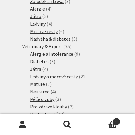
produktů
3
Žaludek a střeva
3
4
produkty
Alergie
4
2
produkty
Játra
2
produkty
4
Ledviny
4
produkty
6
Močové cesty
6
produktů
5
Nadváha & diabetes
5
75
produktů
Veterinary & Expert
75
produktů
9
Alergie a intolerance
9
3
produktů
Diabetes
3
4
produkty
Játra
4
produkty
21
Ledviny a močové cesty
21
7
produktů
Mature
7
produktů
4
Neutered
4
produkty
3
Péče o zuby
3
produkty
2
Pro zdravé klouby
2
3
produkty
Proti obezitě
3
3
produkty
Proti stresu
3
0
Hledat:
Hledat
2
produkty
Srst a kůže
2