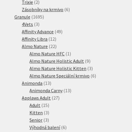
2
produktů
Trixie
2
produkty
6
Zásobníky na krmivo
6
1695
produktů
Granule
1695
3
produktů
4Vets
3
produkty
49
Affinity Advance
49
12
produktů
Affinity Libra
12
produktů
22
Almo Nature
22
produktů
1
Almo Nature HFC
1
produkt
9
Almo Nature Holistic Adult
9
produktů
3
Almo Nature Holistic Kitten
3
produkty
6
Almo Nature Speciální krmivo
6
13
produktů
Animonda
13
produktů
13
Animonda Carny
13
27
produktů
Applaws Adult
27
15
produktů
Adult
15
produktů
3
Kitten
3
3
produkty
Senior
3
produkty
6
Výhodná balení
6