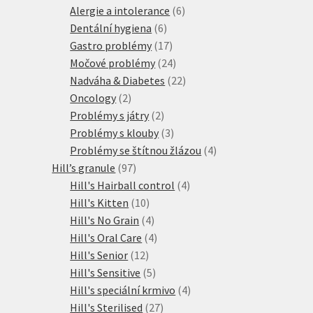
produktů
6
Alergie a intolerance
6
6
produktů
Dentální hygiena
6
produktů
17
Gastro problémy
17
produktů
24
Močové problémy
24
produktů
22
Nadváha & Diabetes
22
2
produktů
Oncology
2
produkty
2
Problémy s játry
2
produkty
3
Problémy s klouby
3
produkty
4
Problémy se štítnou žlázou
4
97
produkty
Hill’s granule
97
produktů
4
Hill's Hairball control
4
10
produkty
Hill's Kitten
10
produktů
4
Hill's No Grain
4
produkty
4
Hill's Oral Care
4
12
produkty
Hill's Senior
12
produktů
5
Hill's Sensitive
5
produktů
4
Hill's speciální krmivo
4
27
produkty
Hill's Sterilised
27