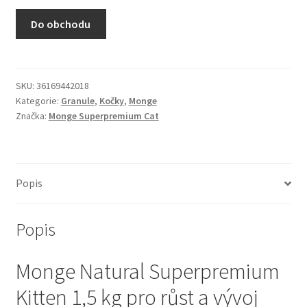
N&D Farmina pro kočky — Italské holistic krmivo
Do obchodu
Odpočívadla pro kočky
Pamlsky pro kočky
SKU:
36169442018
Kategorie:
Granule
,
Kočky
,
Monge
Značka:
Monge Superpremium Cat
Purizon pro kočky
Royal Canin pro kočky
Popis
Škrabadla pro kočky
Popis
Veterinární dieta pro kočky
Monge Natural Superpremium
Vše pro psy — Krmivo, doplňky, vybavení
Kitten 1,5 kg pro růst a vývoj
Boudy a výběhy