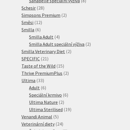
produkt
8
Sanabelle speciální výživa
8
28
produktů
Schesir
28
produktů
2
Simpsons Premium
2
12
produkty
Směsi
12
6
produktů
Smilla
6
produktů
4
Smilla Adult
4
produkty
2
Smilla Adult speciální výživa
2
2
produkty
Smilla Veterinary Diet
2
21
produkty
SPECIFIC
21
produktů
15
Taste of the Wild
15
produktů
2
Thrive PremiumPlus
2
33
produkty
Ultima
33
produktů
6
Adult
6
produktů
6
Speciální krmivo
6
2
produktů
Ultima Nature
2
produkty
19
Ultima Sterilised
19
5
produktů
Venandi Animal
5
produktů
24
Veterinární diety
24