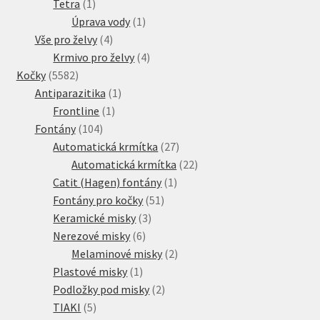
1
produkt
Tetra
1
produkt
1
Úprava vody
1
4
produkt
Vše pro želvy
4
produkty
4
Krmivo pro želvy
4
5582
produkty
Kočky
5582
produktů
1
Antiparazitika
1
1
produkt
Frontline
1
104
produkt
Fontány
104
produktů
27
Automatická krmítka
27
produktů
22
Automatická krmítka
22
1
produktů
Catit (Hagen) fontány
1
51
produkt
Fontány pro kočky
51
3
produktů
Keramické misky
3
6
produkty
Nerezové misky
6
produktů
2
Melaminové misky
2
1
produkty
Plastové misky
1
produkt
2
Podložky pod misky
2
5
produkty
TIAKI
5