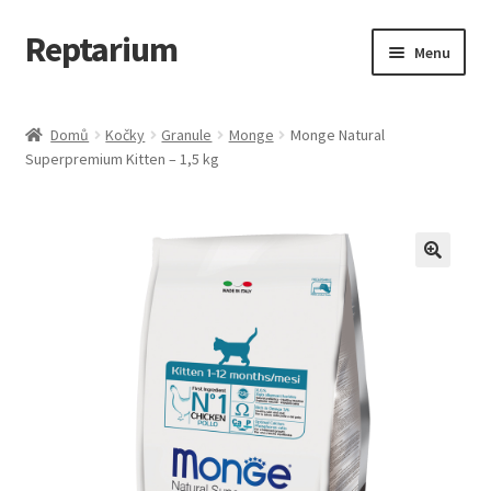
Reptarium
Přeskočit
Přejít
Menu
na
k
navigaci
obsahu
Úvodní stránka
webu
Domů
Kočky
Granule
Monge
Monge Natural
Superpremium Kitten – 1,5 kg
Košík
Malá zvířata — Klece, krmivo, vybavení
Můj účet
Obchod
Pokladna
Vše pro kočky