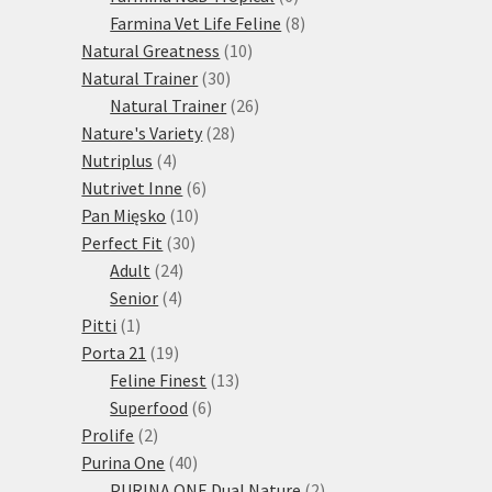
produktů
8
Farmina Vet Life Feline
8
10
produktů
Natural Greatness
10
30
produktů
Natural Trainer
30
produktů
26
Natural Trainer
26
28
produktů
Nature's Variety
28
4
produktů
Nutriplus
4
produkty
6
Nutrivet Inne
6
10
produktů
Pan Mięsko
10
30
produktů
Perfect Fit
30
24
produktů
Adult
24
4
produktů
Senior
4
1
produkty
Pitti
1
produkt
19
Porta 21
19
produktů
13
Feline Finest
13
6
produktů
Superfood
6
2
produktů
Prolife
2
produkty
40
Purina One
40
produktů
2
PURINA ONE Dual Nature
2