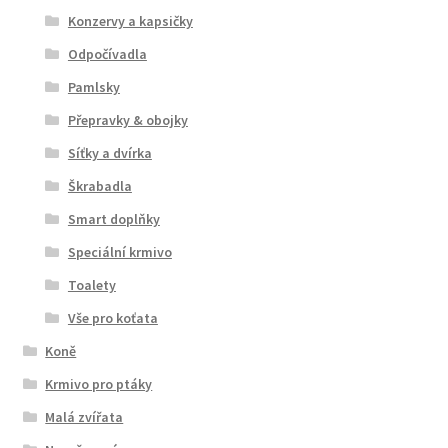
Konzervy a kapsičky
Odpočívadla
Pamlsky
Přepravky & obojky
Síťky a dvírka
Škrabadla
Smart doplňky
Speciální krmivo
Toalety
Vše pro koťata
Koně
Krmivo pro ptáky
Malá zvířata