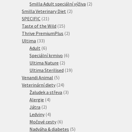
produkty
2
Smilla Adult speciální výživa
2
2
produkty
Smilla Veterinary Diet
2
21
produkty
SPECIFIC
21
produktů
15
Taste of the Wild
15
produktů
2
Thrive PremiumPlus
2
33
produkty
Ultima
33
produktů
6
Adult
6
produktů
6
Speciální krmivo
6
2
produktů
Ultima Nature
2
produkty
19
Ultima Sterilised
19
5
produktů
Venandi Animal
5
produktů
24
Veterinární diety
24
produktů
3
Žaludek a střeva
3
4
produkty
Alergie
4
2
produkty
Játra
2
produkty
4
Ledviny
4
produkty
6
Močové cesty
6
produktů
5
Nadváha & diabetes
5