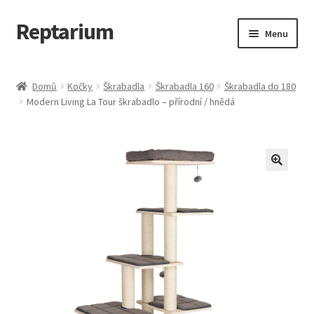
Reptarium
Přeskočit
Přejít
Menu
na
k
navigaci
obsahu
Úvodní stránka
webu
Domů
Kočky
Škrabadla
Škrabadla 160
Škrabadla do 180
Modern Living La Tour škrabadlo – přírodní / hnědá
Košík
Malá zvířata — Klece, krmivo, vybavení
Můj účet
Obchod
Pokladna
Vše pro kočky