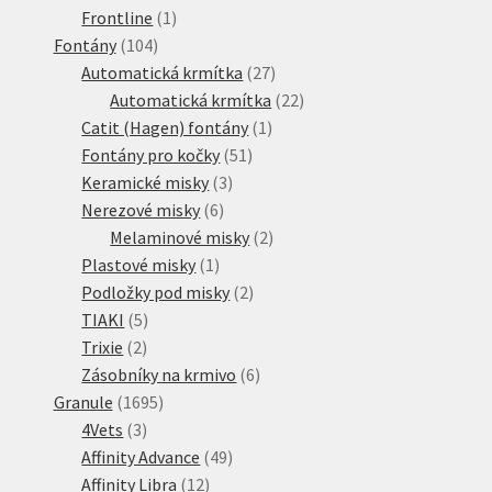
1
produkt
Frontline
1
104
produkt
Fontány
104
produktů
27
Automatická krmítka
27
produktů
22
Automatická krmítka
22
1
produktů
Catit (Hagen) fontány
1
51
produkt
Fontány pro kočky
51
3
produktů
Keramické misky
3
6
produkty
Nerezové misky
6
produktů
2
Melaminové misky
2
1
produkty
Plastové misky
1
produkt
2
Podložky pod misky
2
5
produkty
TIAKI
5
2
produktů
Trixie
2
produkty
6
Zásobníky na krmivo
6
1695
produktů
Granule
1695
3
produktů
4Vets
3
produkty
49
Affinity Advance
49
12
produktů
Affinity Libra
12