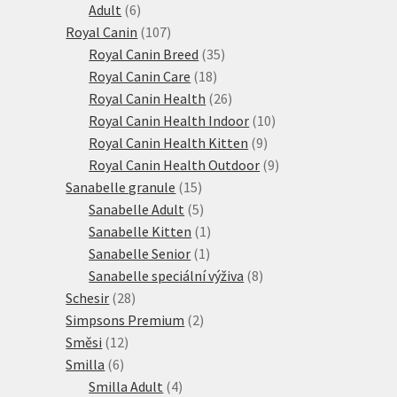
6
produktů
Adult
6
produktů
107
Royal Canin
107
produktů
35
Royal Canin Breed
35
18
produktů
Royal Canin Care
18
produktů
26
Royal Canin Health
26
produktů
10
Royal Canin Health Indoor
10
9
produktů
Royal Canin Health Kitten
9
produktů
9
Royal Canin Health Outdoor
9
15
produktů
Sanabelle granule
15
produktů
5
Sanabelle Adult
5
produktů
1
Sanabelle Kitten
1
1
produkt
Sanabelle Senior
1
produkt
8
Sanabelle speciální výživa
8
28
produktů
Schesir
28
produktů
2
Simpsons Premium
2
12
produkty
Směsi
12
6
produktů
Smilla
6
produktů
4
Smilla Adult
4