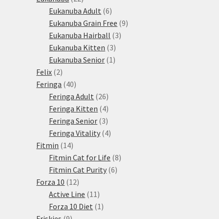
produktů
6
Eukanuba Adult
6
produktů
9
Eukanuba Grain Free
9
3
produktů
Eukanuba Hairball
3
3
produkty
Eukanuba Kitten
3
1
produkty
Eukanuba Senior
1
2
produkt
Felix
2
produkty
40
Feringa
40
produktů
26
Feringa Adult
26
produktů
4
Feringa Kitten
4
3
produkty
Feringa Senior
3
produkty
4
Feringa Vitality
4
14
produkty
Fitmin
14
produktů
8
Fitmin Cat for Life
8
6
produktů
Fitmin Cat Purity
6
12
produktů
Forza 10
12
produktů
11
Active Line
11
produktů
1
Forza 10 Diet
1
9
produkt
Friskies
9