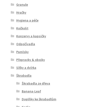
Granule
Hračky
Hygiena a péče
Kočkolit
Konzervy a kapsičky
Odpočívadla
Pamlsky
Přepravky & obojky
Síťky a dvírka
Škrabadla
Škrabadla ze dřeva
Banana-Leaf
Doplňky ke škrabadlům
Karlie