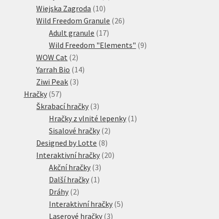
10
produktů
Wiejska Zagroda
10
produktů
26
Wild Freedom Granule
26
17
produktů
Adult granule
17
produktů
9
Wild Freedom "Elements"
9
2
produktů
WOW Cat
2
produkty
14
Yarrah Bio
14
3
produktů
Ziwi Peak
3
57
produkty
Hračky
57
produktů
3
Škrabací hračky
3
produkty
1
Hračky z vlnité lepenky
1
2
produkt
Sisalové hračky
2
8
produkty
Designed by Lotte
8
produktů
20
Interaktivní hračky
20
3
produktů
Akční hračky
3
1
produkty
Další hračky
1
2
produkt
Dráhy
2
produkty
5
Interaktivní hračky
5
3
produktů
Laserové hračky
3