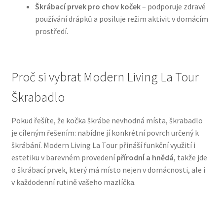
Škrábací prvek pro chov koček
– podporuje zdravé
používání drápků a posiluje režim aktivit v domácím
N&D Farmina pro psy — Italské holistic krmivo
prostředí.
Oblečky pro psy
Proč si vybrat Modern Living La Tour
Pamlsky pro psy
Škrabadlo
Pelíšky pro psy
Pokud řešíte, že kočka škrábe nevhodná místa, škrabadlo
Ortopedické pelíšky
je cíleným řešením: nabídne jí konkrétní povrch určený k
škrábání. Modern Living La Tour přináší funkční využití i
Přepravky pro psy
estetiku v barevném provedení
přírodnÍ a hnědá
, takže jde
o škrábací prvek, který má místo nejen v domácnosti, ale i
Purizon pro psy — Vysoký obsah masa, bez obilovin
v každodenní rutině vašeho mazlíčka.
Royal Canin pro psy