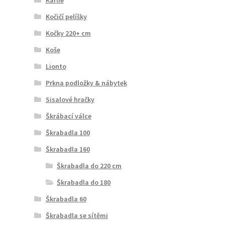
Kočičí pelíšky
Kočky 220+ cm
Koše
Lionto
Prkna podložky & nábytek
Sisalové hračky
Škrábací válce
Škrabadla 100
Škrabadla 160
Škrabadla do 220 cm
Škrabadla do 180
Škrabadla 60
Škrabadla se sítěmi