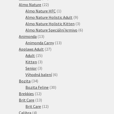
produktů
22
Almo Nature
22
produktů
1
Almo Nature HFC
1
produkt
9
Almo Nature Holistic Adult
9
produktů
3
Almo Nature Holistic Kitten
3
produkty
6
Almo Nature Speciální krmivo
6
13
produktů
Animonda
13
produktů
13
Animonda Carny
13
27
produktů
Applaws Adult
27
15
produktů
Adult
15
produktů
3
Kitten
3
3
produkty
Senior
3
produkty
6
Výhodná balení
6
34
produktů
Bozita
34
produktů
30
Bozita Feline
30
12
produktů
Brekkies
12
produktů
13
Brit Care
13
produktů
12
Brit Care
12
4
produktů
Calibra
4