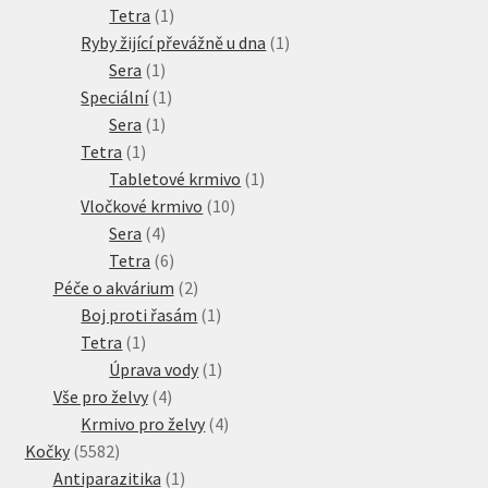
produkty
1
Tetra
1
produkt
1
Ryby žijící převážně u dna
1
1
produkt
Sera
1
produkt
1
Speciální
1
1
produkt
Sera
1
1
produkt
Tetra
1
produkt
1
Tabletové krmivo
1
10
produkt
Vločkové krmivo
10
4
produktů
Sera
4
produkty
6
Tetra
6
produktů
2
Péče o akvárium
2
produkty
1
Boj proti řasám
1
1
produkt
Tetra
1
produkt
1
Úprava vody
1
4
produkt
Vše pro želvy
4
produkty
4
Krmivo pro želvy
4
5582
produkty
Kočky
5582
produktů
1
Antiparazitika
1