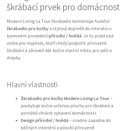
škrábací prvek pro domácnost
Bozita pro psy — Švédské krmivo s nordickou kvalitou
Modern Living La Tour škrabadlo kombinuje funkční
škrabadlo pro kočky
a stylový doplněk do interiéru v
Brit pro psy
barevném provedení
přírodní / hnědá
. Je to praktická
volba pro majitele, kteří chtějí podpořit přirozené
Granule pro psy
škrábání a zároveň dát kočce vlastní místo pro péči o
drápky.
Natural Trainer pro psy — Italské krmivo s
přírodními složkami
Hlavní vlastnosti
Happy Dog — Německá kvalita a přirozené složení
Škrabadlo pro kočky Modern Living La Tour
–
Hill’s pro psy
poskytuje kočce určenou plochu pro škrábání a
pomáhá chránit vybavení domácnosti.
Hračky pro psy
Design přírodní / hnědá
– snadno zapadne do
běžných interiérů a působí přirozeně.
Konzervy a kapsičky pro psy