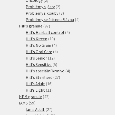
Oncology
2
produkty
2
Problémy s játry
2
produkty
3
Problémy s klouby
3
produkty
4
Problémy se štítnou žlázou
4
97
produkty
Hill’s granule
97
produktů
4
Hill's Hairball control
4
10
produkty
Hill's Kitten
10
produktů
4
Hill's No Grain
4
produkty
4
Hill's Oral Care
4
12
produkty
Hill's Senior
12
produktů
5
Hill's Sensitive
5
produktů
4
Hill's speciální krmivo
4
27
produkty
Hill's Sterilised
27
16
produktů
Hill’s Adult
16
produktů
11
Hill’s Light
11
42
produktů
HPM granule
42
59
produktů
IAMS
59
produktů
27
Iams Adult
27