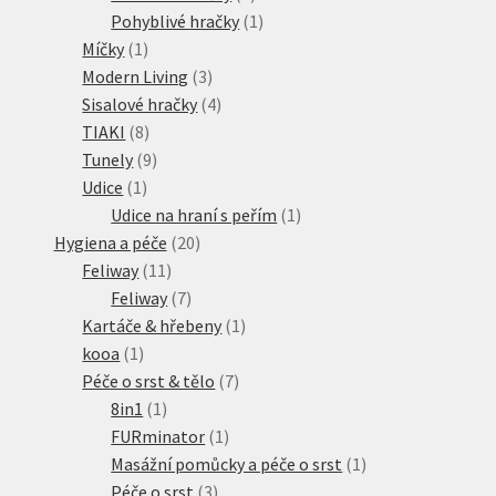
produkty
1
Pohyblivé hračky
1
1
produkt
Míčky
1
produkt
3
Modern Living
3
produkty
4
Sisalové hračky
4
8
produkty
TIAKI
8
produktů
9
Tunely
9
1
produktů
Udice
1
produkt
1
Udice na hraní s peřím
1
20
produkt
Hygiena a péče
20
11
produktů
Feliway
11
produktů
7
Feliway
7
produktů
1
Kartáče & hřebeny
1
1
produkt
kooa
1
produkt
7
Péče o srst & tělo
7
1
produktů
8in1
1
produkt
1
FURminator
1
produkt
1
Masážní pomůcky a péče o srst
1
3
produkt
Péče o srst
3