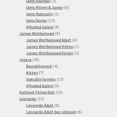
produktů
3
Iams Hairball
3
produkty
6
Iams Kitten & Junior
6
1
produktů
Iams Naturally
1
13
produkt
Iams Senior
13
produktů
9
Výhodná balení
9
produktů
9
James Wellbeloved
9
produktů
6
James Wellbeloved Adult
6
produktů
1
James Wellbeloved Kitten
1
2
produkt
James Wellbeloved Senior
2
36
produkty
Josera
36
produktů
4
Bezobilninové
4
7
produkty
Kitten
7
produktů
13
Speciální krmivo
13
6
produktů
Výhodná balení
6
produktů
10
Kattovit Feline Diet
10
15
produktů
Leonardo
15
produktů
8
Leonardo Adult
8
produktů
6
Leonardo Adult bez obilovin
6