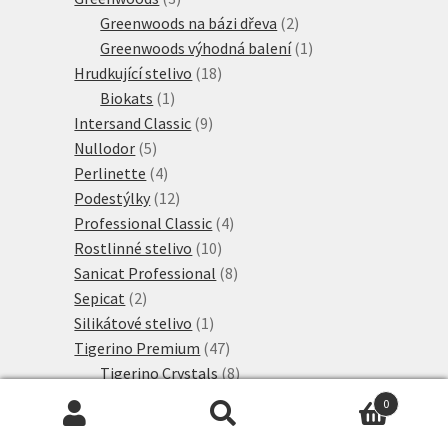
produkty
2
Greenwoods na bázi dřeva
2
produkty
1
Greenwoods výhodná balení
1
18
produkt
Hrudkující stelivo
18
1
produktů
Biokats
1
produkt
9
Intersand Classic
9
5
produktů
Nullodor
5
produktů
4
Perlinette
4
produkty
12
Podestýlky
12
produktů
4
Professional Classic
4
10
produkty
Rostlinné stelivo
10
produktů
8
Sanicat Professional
8
2
produktů
Sepicat
2
produkty
1
Silikátové stelivo
1
produkt
47
Tigerino Premium
47
produktů
8
Tigerino Crystals
8
produktů
8
Tigerino Performance
8
0
10
produktů
Tigerino Plantbased
10
Hledat:
Hledat
11
produktů
Tigerino Premium
11