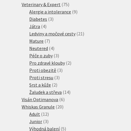
75
produktů
Veterinary & Expert
75
produktů
9
Alergie a intolerance
9
3
produktů
Diabetes
3
4
produkty
Játra
4
produkty
21
Ledviny a močové cesty
21
7
produktů
Mature
7
produktů
4
Neutered
4
produkty
3
Péče o zuby
3
produkty
2
Pro zdravé klouby
2
3
produkty
Proti obezitě
3
3
produkty
Proti stresu
3
2
produkty
Srst a kůže
2
produkty
14
Žaludek a střeva
14
6
produktů
Visán Optimanova
6
20
produktů
Whiskas Granule
20
12
produktů
Adult
12
3
produktů
Junior
3
produkty
5
Výhodná balení
5