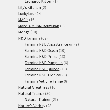
1
produktů
Leonardo Kitten
1
2
produkt
Lily's Kitchen
2
34
produkty
Lucky Lou
34
16
produktů
MAC's
16
produktů
5
Markus-Mühle Beutenah
5
10
produktů
Monge
10
produktů
62
N&D Farmina
62
produktů
9
Farmina N&D Ancestral Grain
9
10
produktů
Farmina N&D Ocean
10
13
produktů
Farmina N&D Prime
13
produktů
6
Farmina N&D Pumpkin
6
10
produktů
Farmina N&D Quinoa
10
produktů
6
Farmina N&D Tropical
6
produktů
8
Farmina Vet Life Feline
8
10
produktů
Natural Greatness
10
30
produktů
Natural Trainer
30
produktů
26
Natural Trainer
26
28
produktů
Nature's Variety
28