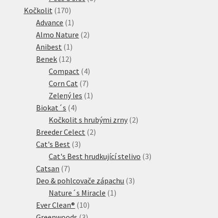
170
produkty
Kočkolit
170
produktů
1
Advance
1
produkt
2
Almo Nature
2
1
produkty
Anibest
1
12
produkt
Benek
12
produktů
4
Compact
4
7
produkty
Corn Cat
7
produktů
1
Zelený les
1
4
produkt
Biokat´s
4
produkty
2
Kočkolit s hrubými zrny
2
2
produkty
Breeder Celect
2
3
produkty
Cat's Best
3
produkty
3
Cat's Best hrudkující stelivo
3
7
produkty
Catsan
7
produktů
3
Deo & pohlcovače zápachu
3
1
produkty
Nature´s Miracle
1
10
produkt
Ever Clean®
10
3
produktů
Greenwoods
3