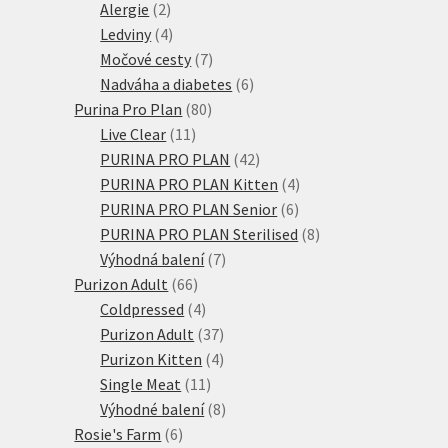
2
produktů
Alergie
2
produkty
4
Ledviny
4
produkty
7
Močové cesty
7
produktů
6
Nadváha a diabetes
6
80
produktů
Purina Pro Plan
80
11
produktů
Live Clear
11
produktů
42
PURINA PRO PLAN
42
produktů
4
PURINA PRO PLAN Kitten
4
6
produkty
PURINA PRO PLAN Senior
6
produktů
8
PURINA PRO PLAN Sterilised
8
7
produktů
Výhodná balení
7
66
produktů
Purizon Adult
66
produktů
4
Coldpressed
4
produkty
37
Purizon Adult
37
produktů
4
Purizon Kitten
4
11
produkty
Single Meat
11
produktů
8
Výhodné balení
8
6
produktů
Rosie's Farm
6