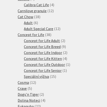
produkty
4
Calibra Cat Life
4
12
produkty
Carnilove granule
12
18
produktů
Cat Chow
18
6
produktů
Adult
6
produktů
12
Adult Special Care
12
38
produktů
Concept for Life
38
produktů
2
Concept for Life Adult
2
produkty
9
Concept for Life Breed
9
produktů
2
Concept for Life Indoor
2
4
produkty
Concept for Life Kitten
4
produkty
1
Concept for Life Outdoor
1
1
produkt
Concept for Life Senior
1
15
produkt
Speciální výživa
15
12
produktů
Cosma
12
5
produktů
Crave
5
produktů
2
Dogs'n Tiger
2
produkty
4
Dolina Noteci
4
22
produkty
Eukanuba
22