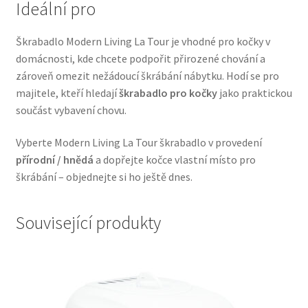
Ideální pro
Veterinární dieta pro psy
Škrabadlo Modern Living La Tour je vhodné pro kočky v
Vodítka a obojky
domácnosti, kde chcete podpořit přirozené chování a
zároveň omezit nežádoucí škrábání nábytku. Hodí se pro
Wolf of Wilderness
majitele, kteří hledají
škrabadlo pro kočky
jako praktickou
součást vybavení chovu.
Vyberte Modern Living La Tour škrabadlo v provedení
přírodní / hnědá
a dopřejte kočce vlastní místo pro
škrábání – objednejte si ho ještě dnes.
Související produkty