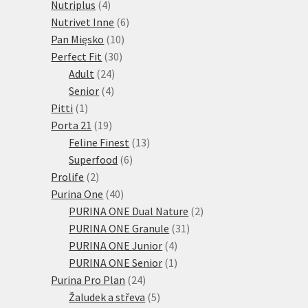
4
produktů
Nutriplus
4
produkty
6
Nutrivet Inne
6
10
produktů
Pan Mięsko
10
30
produktů
Perfect Fit
30
24
produktů
Adult
24
4
produktů
Senior
4
1
produkty
Pitti
1
produkt
19
Porta 21
19
produktů
13
Feline Finest
13
6
produktů
Superfood
6
2
produktů
Prolife
2
produkty
40
Purina One
40
produktů
2
PURINA ONE Dual Nature
2
31
produkty
PURINA ONE Granule
31
4
produktů
PURINA ONE Junior
4
produkty
1
PURINA ONE Senior
1
24
produkt
Purina Pro Plan
24
produktů
5
Žaludek a střeva
5