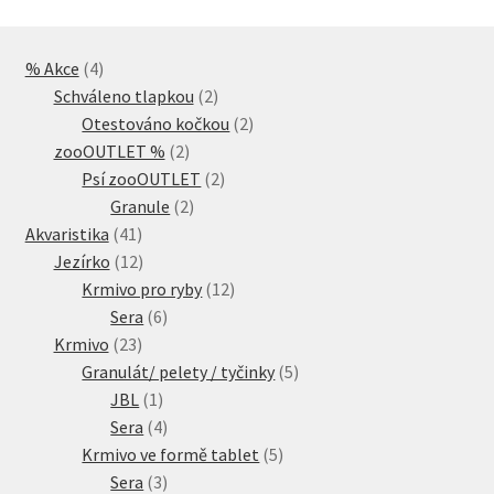
4
% Akce
4
produkty
2
Schváleno tlapkou
2
produkty
2
Otestováno kočkou
2
2
produkty
zooOUTLET %
2
produkty
2
Psí zooOUTLET
2
2
produkty
Granule
2
41
produkty
Akvaristika
41
produktů
12
Jezírko
12
produktů
12
Krmivo pro ryby
12
6
produktů
Sera
6
23
produktů
Krmivo
23
produktů
5
Granulát/ pelety / tyčinky
5
1
produktů
JBL
1
produkt
4
Sera
4
produkty
5
Krmivo ve formě tablet
5
3
produktů
Sera
3