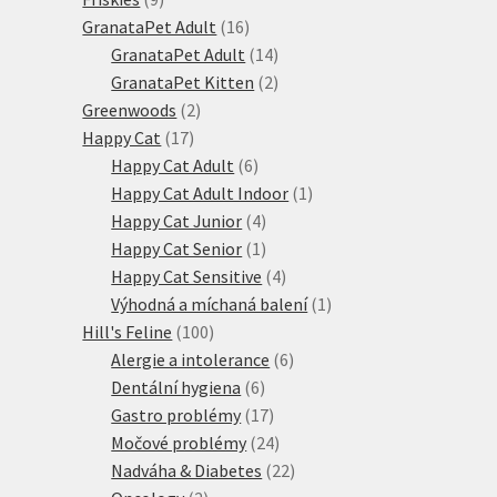
produktů
16
GranataPet Adult
16
produktů
14
GranataPet Adult
14
produktů
2
GranataPet Kitten
2
2
produkty
Greenwoods
2
17
produkty
Happy Cat
17
produktů
6
Happy Cat Adult
6
produktů
1
Happy Cat Adult Indoor
1
4
produkt
Happy Cat Junior
4
produkty
1
Happy Cat Senior
1
produkt
4
Happy Cat Sensitive
4
produkty
1
Výhodná a míchaná balení
1
100
produkt
Hill's Feline
100
produktů
6
Alergie a intolerance
6
6
produktů
Dentální hygiena
6
produktů
17
Gastro problémy
17
produktů
24
Močové problémy
24
produktů
22
Nadváha & Diabetes
22
2
produktů