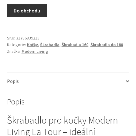
N&D Farmina pro kočky — Italské holistic krmivo
Do obchodu
Odpočívadla pro kočky
Pamlsky pro kočky
SKU:
31786839215
Kategorie:
Kočky
,
Škrabadla
,
Škrabadla 160
,
Škrabadla do 180
Značka:
Modern Living
Purizon pro kočky
Royal Canin pro kočky
Popis
Škrabadla pro kočky
Popis
Veterinární dieta pro kočky
Škrabadlo pro kočky Modern
Vše pro psy — Krmivo, doplňky, vybavení
Living La Tour – ideální
Boudy a výběhy