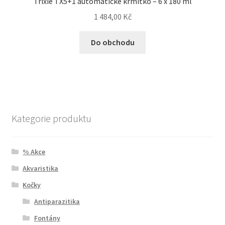
Trixie TX5+1 automatické krmítko – 6 x 180 ml
1 484,00
Kč
Do obchodu
Kategorie produktu
% Akce
Akvaristika
Kočky
Antiparazitika
Fontány