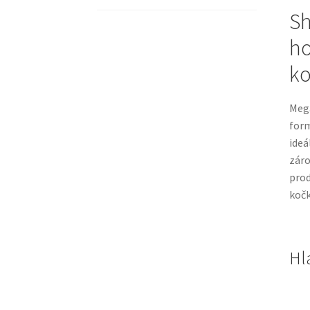
Sh
ho
ko
Meg
for
ideá
záro
prod
kočk
Hl