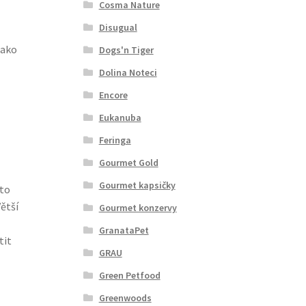
Cosma Nature
Disugual
jako
Dogs'n Tiger
Dolina Noteci
Encore
Eukanuba
Feringa
Gourmet Gold
Gourmet kapsičky
nto
Větší
Gourmet konzervy
GranataPet
tit
GRAU
Green Petfood
Greenwoods