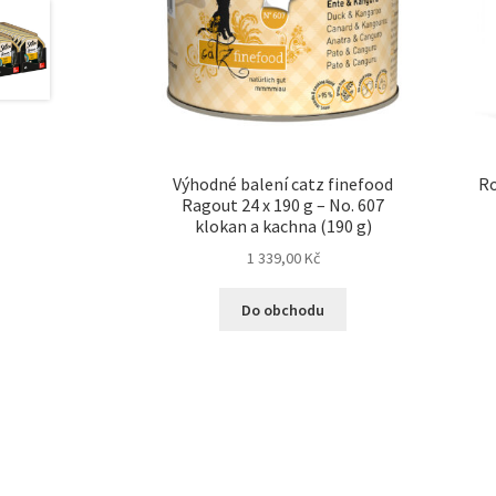
Výhodné balení catz finefood
Ro
Ragout 24 x 190 g – No. 607
klokan a kachna (190 g)
1 339,00
Kč
Do obchodu