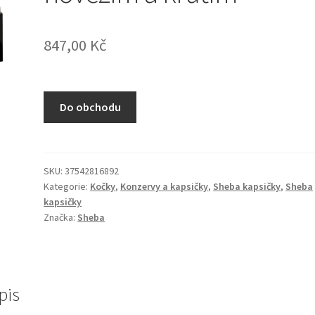
847,00
Kč
Do obchodu
SKU:
37542816892
Kategorie:
Kočky
,
Konzervy a kapsičky
,
Sheba kapsičky
,
Sheba
kapsičky
Značka:
Sheba
pis