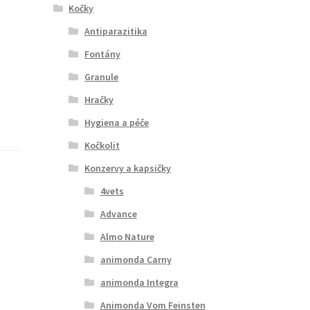
Kočky
Antiparazitika
Fontány
Granule
Hračky
Hygiena a péče
Kočkolit
Konzervy a kapsičky
4vets
Advance
Almo Nature
animonda Carny
animonda Integra
Animonda Vom Feinsten