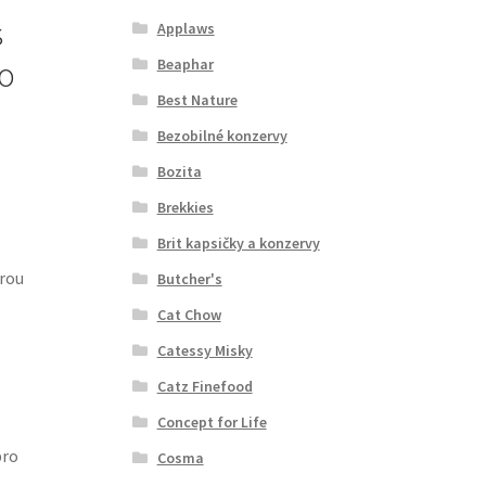
s
Applaws
o
Beaphar
Best Nature
Bezobilné konzervy
Bozita
Brekkies
Brit kapsičky a konzervy
erou
Butcher's
Cat Chow
Catessy Misky
Catz Finefood
Concept for Life
pro
Cosma