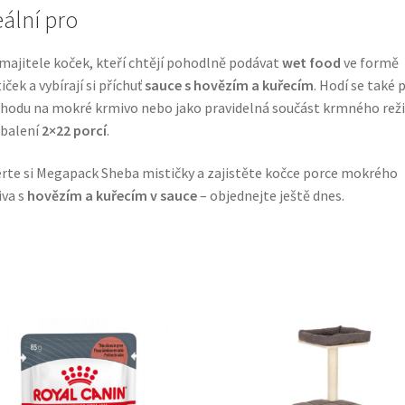
eální pro
majitele koček, kteří chtějí pohodlně podávat
wet food
ve formě
iček a vybírají si příchuť
sauce s hovězím a kuřecím
. Hodí se také p
hodu na mokré krmivo nebo jako pravidelná součást krmného rež
 balení
2×22 porcí
.
rte si Megapack Sheba mističky a zajistěte kočce porce mokrého
va s
hovězím a kuřecím v sauce
– objednejte ještě dnes.