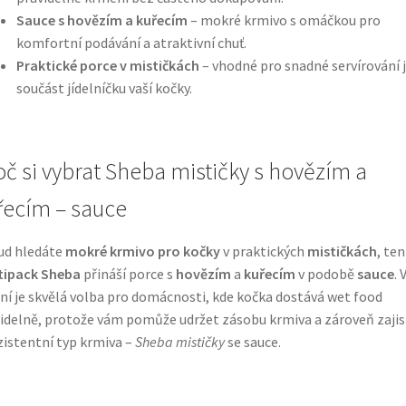
Sauce s hovězím a kuřecím
– mokré krmivo s omáčkou pro
komfortní podávání a atraktivní chuť.
Praktické porce v mističkách
– vhodné pro snadné servírování 
součást jídelníčku vaší kočky.
oč si vybrat Sheba mističky s hovězím a
řecím – sauce
ud hledáte
mokré krmivo pro kočky
v praktických
mističkách
, te
tipack Sheba
přináší porce s
hovězím
a
kuřecím
v podobě
sauce
. 
ní je skvělá volba pro domácnosti, kde kočka dostává wet food
idelně, protože vám pomůže udržet zásobu krmiva a zároveň zajis
istentní typ krmiva –
Sheba mističky
se sauce.