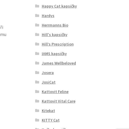
Happy Cat kapsičky
Hardys
Herrmanns Bio
ři
imu
Hill's kapsičky
Hill’s Prescription
IAMS kapsičky
James Wellbeloved
Josera
JosiCat
Kattovit Feline
Kattovit Vital Care
Kitekat
KITTY Cat