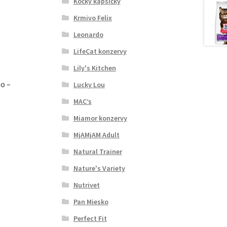
Kočky kapsičky
Krmivo Felix
Leonardo
LifeCat konzervy
Lily's Kitchen
o –
Lucky Lou
MAC’s
Miamor konzervy
MjAMjAM Adult
Natural Trainer
Nature's Variety
Nutrivet
Pan Miesko
Perfect Fit