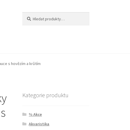
Hledat:
Hledat
Sauce s hovězím a krůtím
ky
Kategorie produktu
 s
% Akce
Akvaristika