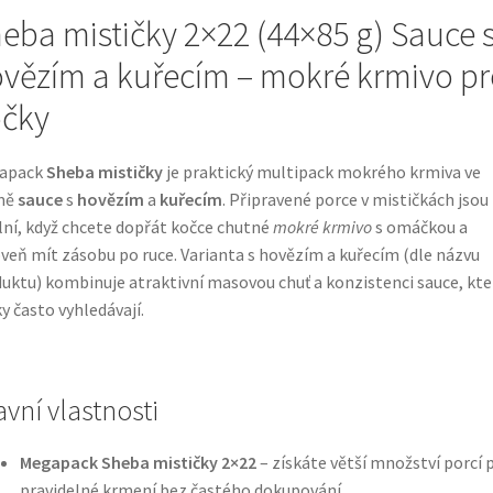
eba mističky 2×22 (44×85 g) Sauce 
vězím a kuřecím – mokré krmivo pr
čky
apack
Sheba mističky
je praktický multipack mokrého krmiva ve
mě
sauce
s
hovězím
a
kuřecím
. Připravené porce v mističkách jsou
lní, když chcete dopřát kočce chutné
mokré krmivo
s omáčkou a
veň mít zásobu po ruce. Varianta s hovězím a kuřecím (dle názvu
uktu) kombinuje atraktivní masovou chuť a konzistenci sauce, kt
y často vyhledávají.
avní vlastnosti
Megapack Sheba mističky 2×22
– získáte větší množství porcí 
pravidelné krmení bez častého dokupování.