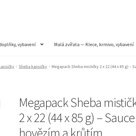
doplňky, vybavení
Malá zvířata — Klece, krmivo, vybavení
rmivo, vybavení
Můj účet
Obchod
Pokladna
Vše pro kočky
kapsičky
Sheba kapsičky
Megapack Sheba mističky 2 x 22 (44 x 85 g) – 
Megapack Sheba mistič
2 x 22 (44 x 85 g) – Sauce
hovězím a krůtím