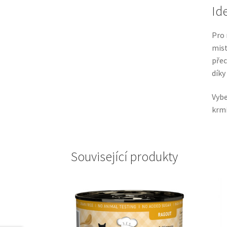
Id
Pro 
mist
přec
díky
Vybe
krmi
Související produkty