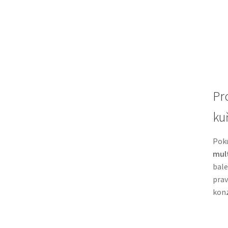
Pr
ku
Pok
mul
bale
prav
konz