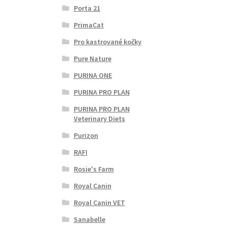
Porta 21
PrimaCat
Pro kastrované kočky
Pure Nature
PURINA ONE
PURINA PRO PLAN
PURINA PRO PLAN
Veterinary Diets
Purizon
RAFI
Rosie's Farm
Royal Canin
Royal Canin VET
Sanabelle