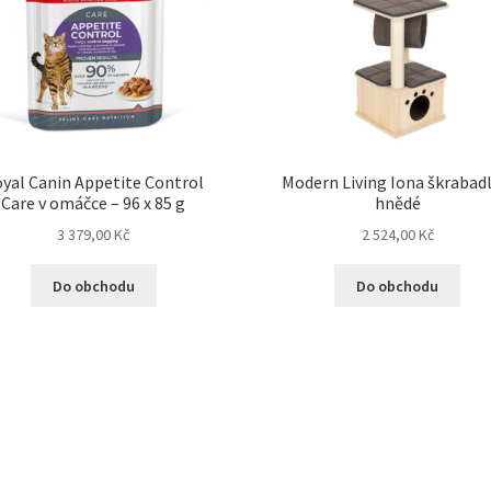
yal Canin Appetite Control
Modern Living Iona škrabadl
Care v omáčce – 96 x 85 g
hnědé
3 379,00
Kč
2 524,00
Kč
Do obchodu
Do obchodu