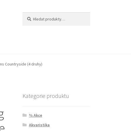
Hledat:
Hledat
ons Countryside (4 druhy)
Kategorie produktu
g
% Akce
e
Akvaristika