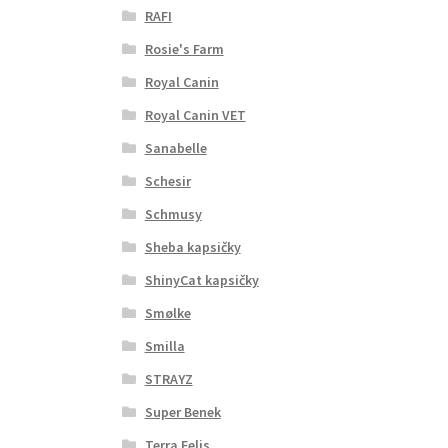
RAFI
Rosie's Farm
Royal Canin
Royal Canin VET
Sanabelle
Schesir
Schmusy
Sheba kapsičky
ShinyCat kapsičky
Smølke
Smilla
STRAYZ
Super Benek
Terra Felis