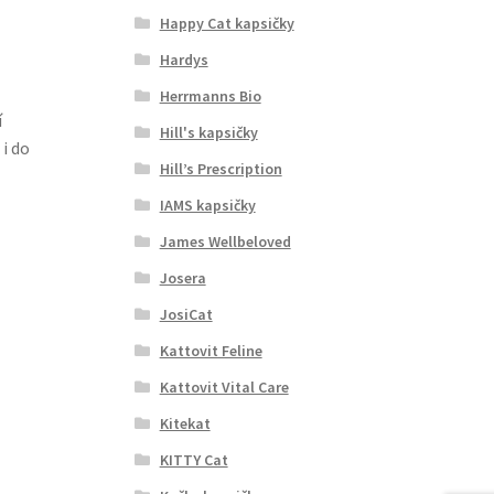
Happy Cat kapsičky
Hardys
Herrmanns Bio
í
Hill's kapsičky
i do
Hill’s Prescription
IAMS kapsičky
James Wellbeloved
Josera
JosiCat
Kattovit Feline
Kattovit Vital Care
Kitekat
KITTY Cat