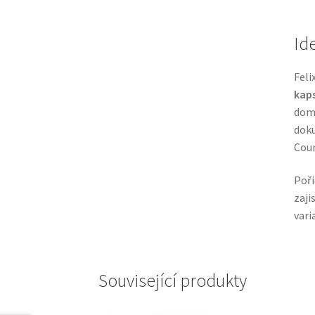
Id
Feli
kaps
domá
doku
Coun
Poři
zaji
vari
Související produkty