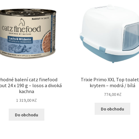
hodné balení catz finefood
Trixie Primo XXL Top toalet
ut 24 x 190 g – losos a divoká
krytem – modrá / bílá
kachna
774,00
Kč
1 319,00
Kč
Do obchodu
Do obchodu