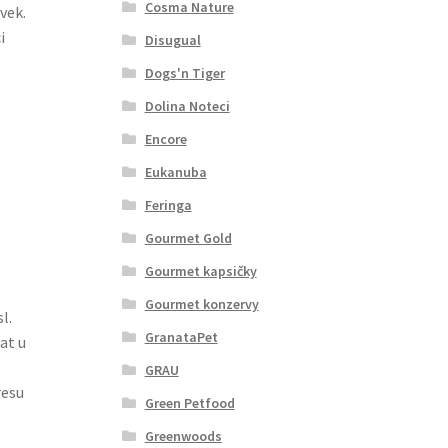
Cosma Nature
vek.
i
Disugual
Dogs'n Tiger
Dolina Noteci
Encore
Eukanuba
Feringa
Gourmet Gold
Gourmet kapsičky
Gourmet konzervy
l.
GranataPet
at u
GRAU
resu
Green Petfood
Greenwoods