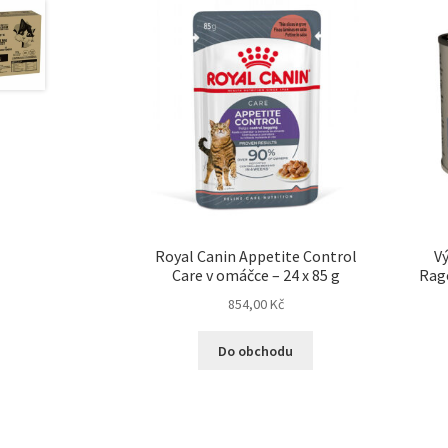
Royal Canin Appetite Control
Vý
Care v omáčce – 24 x 85 g
Rago
854,00
Kč
Do obchodu