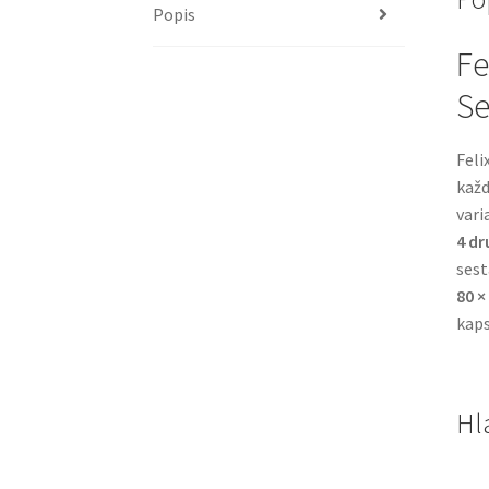
Popis
Fe
Se
Feli
každ
vari
4 dr
sest
80 ×
kaps
Hl