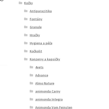
Kočky
Antiparazitika
Fontány
Granule
Hračky
Hygiena a péče
Kočkolit
Konzervy a kapsičky
4vets
Advance
Almo Nature
animonda Carny
animonda Integra
Animonda Vom Feinsten