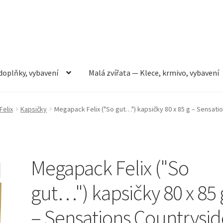
doplňky, vybavení
Malá zvířata — Klece, krmivo, vybavení
rmivo, vybavení
Můj účet
Obchod
Pokladna
Vše pro kočky
Felix
Kapsičky
Megapack Felix ("So gut…") kapsičky 80 x 85 g – Sensati
Megapack Felix ("So
gut…") kapsičky 80 x 85 
– Sensations Countrysid