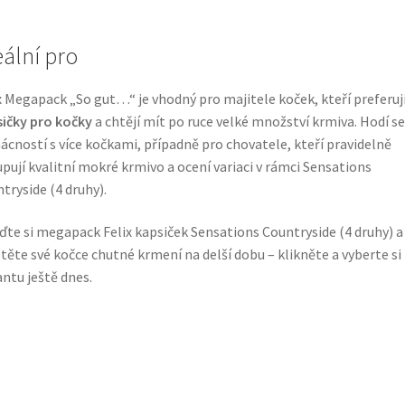
eální pro
x Megapack „So gut…“ je vhodný pro majitele koček, kteří preferuj
ičky pro kočky
a chtějí mít po ruce velké množství krmiva. Hodí se 
cností s více kočkami, případně pro chovatele, kteří pravidelně
pují kvalitní mokré krmivo a ocení variaci v rámci Sensations
tryside (4 druhy).
ďte si megapack Felix kapsiček Sensations Countryside (4 druhy) a
stěte své kočce chutné krmení na delší dobu – klikněte a vyberte si
antu ještě dnes.