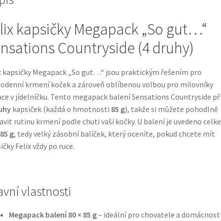
lix kapsičky Megapack „So gut…“
nsations Countryside (4 druhy)
x kapsičky Megapack „So gut…“ jsou praktickým řešením pro
odenní krmení koček a zároveň oblíbenou volbou pro milovníky
ace v jídelníčku. Tento megapack balení Sensations Countryside př
uhy
kapsiček (každá o hmotnosti
85 g
), takže si můžete pohodlně
avit rutinu krmení podle chuti vaší kočky. U balení je uvedeno cel
 85 g
, tedy velký zásobní balíček, který oceníte, pokud chcete mít
ičky Felix vždy po ruce.
avní vlastnosti
Megapack balení 80 × 85 g
– ideální pro chovatele a domácnosti