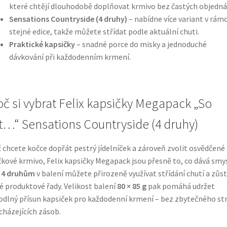
které chtějí dlouhodobě doplňovat krmivo bez častých objedná
Sensations Countryside (4 druhy)
– nabídne více variant v rámc
stejné edice, takže můžete střídat podle aktuální chuti.
Praktické kapsičky
– snadné porce do misky a jednoduché
dávkování při každodenním krmení.
oč si vybrat Felix kapsičky Megapack „So
t…“ Sensations Countryside (4 druhy)
 chcete kočce dopřát pestrý jídelníček a zároveň zvolit osvědčené
kové krmivo, Felix kapsičky Megapack jsou přesně to, co dává smys
y
4 druhům
v balení můžete přirozeně využívat střídání chutí a zůst
é produktové řady. Velikost balení
80 × 85 g
pak pomáhá udržet
dlný přísun kapsiček pro každodenní krmení – bez zbytečného st
cházejících zásob.