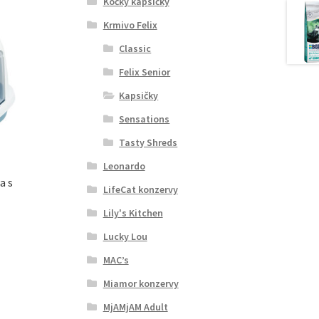
Kočky kapsičky
Krmivo Felix
Classic
Felix Senior
Kapsičky
Sensations
Tasty Shreds
Leonardo
a s
LifeCat konzervy
Lily's Kitchen
Lucky Lou
MAC’s
Miamor konzervy
MjAMjAM Adult