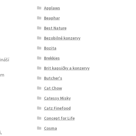
Applaws
Beaphar
Best Nature
Bezobilné konzervy
Bozita
Brekkies
ináší
Brit kapsičky a konzervy
kem
Butcher's
Cat Chow
Catessy Misky
Catz Finefood
Concept for Life
Cosma
,