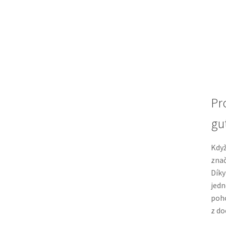
Pr
gu
Když
znač
Dík
jedn
poho
z do