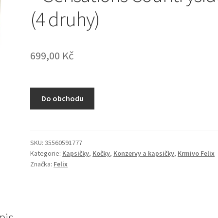
(4 druhy)
699,00
Kč
Do obchodu
SKU:
35560591777
Kategorie:
Kapsičky
,
Kočky
,
Konzervy a kapsičky
,
Krmivo Felix
Značka:
Felix
pis