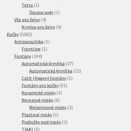
1
produkt
Tetra
1
produkt
1
Úprava vody
1
4
produkt
Vše pro želvy
4
produkty
4
Krmivo pro želvy
4
5582
produkty
Kočky
5582
produktů
1
Antiparazitika
1
1
produkt
Frontline
1
104
produkt
Fontány
104
produktů
27
Automatická krmítka
27
produktů
22
Automatická krmítka
22
1
produktů
Catit (Hagen) fontány
1
51
produkt
Fontány pro kočky
51
3
produktů
Keramické misky
3
6
produkty
Nerezové misky
6
produktů
2
Melaminové misky
2
1
produkty
Plastové misky
1
produkt
2
Podložky pod misky
2
5
produkty
TIAKI
5