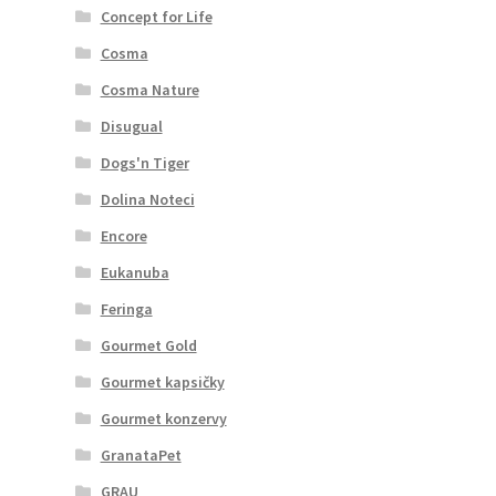
Concept for Life
Cosma
Cosma Nature
Disugual
Dogs'n Tiger
Dolina Noteci
Encore
Eukanuba
Feringa
Gourmet Gold
Gourmet kapsičky
Gourmet konzervy
GranataPet
GRAU