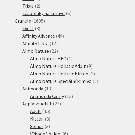
2
produktů
Trixie
2
produkty
6
Zásobníky na krmivo
6
1695
produktů
Granule
1695
3
produktů
4Vets
3
produkty
49
Affinity Advance
49
12
produktů
Affinity Libra
12
produktů
22
Almo Nature
22
produktů
1
Almo Nature HFC
1
produkt
9
Almo Nature Holistic Adult
9
produktů
3
Almo Nature Holistic Kitten
3
produkty
6
Almo Nature Speciální krmivo
6
13
produktů
Animonda
13
produktů
13
Animonda Carny
13
27
produktů
Applaws Adult
27
15
produktů
Adult
15
produktů
3
Kitten
3
3
produkty
Senior
3
produkty
6
Výhodná balení
6