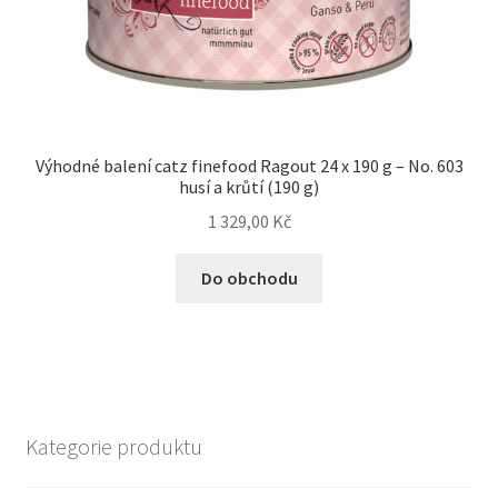
Výhodné balení catz finefood Ragout 24 x 190 g – No. 603
husí a krůtí (190 g)
1 329,00
Kč
Do obchodu
Kategorie produktu