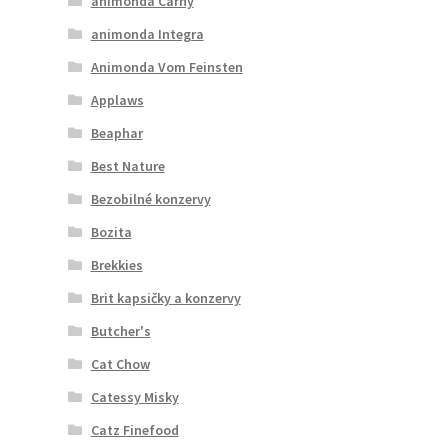
animonda Carny
animonda Integra
Animonda Vom Feinsten
Applaws
Beaphar
Best Nature
Bezobilné konzervy
Bozita
Brekkies
Brit kapsičky a konzervy
Butcher's
Cat Chow
Catessy Misky
Catz Finefood