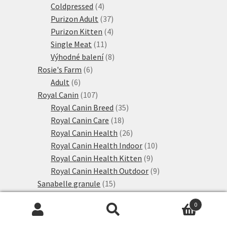
produktů
4
Coldpressed
4
produkty
37
Purizon Adult
37
produktů
4
Purizon Kitten
4
11
produkty
Single Meat
11
produktů
8
Výhodné balení
8
6
produktů
Rosie's Farm
6
6
produktů
Adult
6
produktů
107
Royal Canin
107
produktů
35
Royal Canin Breed
35
18
produktů
Royal Canin Care
18
produktů
26
Royal Canin Health
26
produktů
10
Royal Canin Health Indoor
10
9
produktů
Royal Canin Health Kitten
9
produktů
9
Royal Canin Health Outdoor
9
15
produktů
Sanabelle granule
15
produktů
5
Sanabelle Adult
5
0
produktů
1
Sanabelle Kitten
1
Hledat:
Hledat
1
produkt
Sanabelle Senior
1