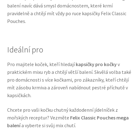
balení navíc dává smysl domácnostem, které krmí
Veterinární dieta pro psy
pravidelně a chtějí mít vždy po ruce kapsičky Felix Classic
Pouches.
Vodítka a obojky
Wolf of Wilderness
Ideální pro
Pro majitele koček, kteří hledají
kapsičky pro kočky
v
praktickém mixu ryb a chtějí větší balení. Skvělá volba také
pro domácnosti s více kočkami, pro zákazníky, kteří chtějí
mít zásobu krmiva a zároveň nabídnout pestré příchutě v
kapsičkách.
Chcete pro vaši kočku chutný každodenní jídelníček z
mořských receptur? Vezměte
Felix Classic Pouches mega
balení
a vyberte si svůj mix chutí.