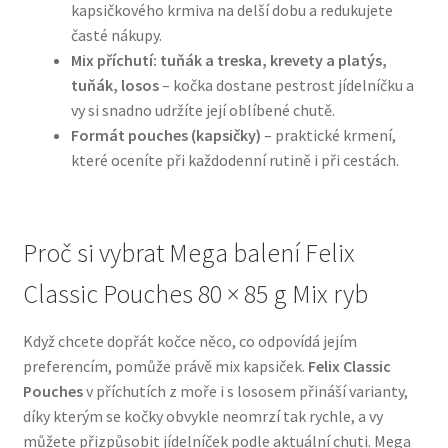
kapsičkového krmiva na delší dobu a redukujete
časté nákupy.
N&D Farmina pro psy — Italské holistic krmivo
Mix příchutí: tuňák a treska, krevety a platýs,
tuňák, losos
– kočka dostane pestrost jídelníčku a
Oblečky pro psy
vy si snadno udržíte její oblíbené chutě.
Formát pouches (kapsičky)
– praktické krmení,
Pamlsky pro psy
které oceníte při každodenní rutině i při cestách.
Pelíšky pro psy
Proč si vybrat Mega balení Felix
Ortopedické pelíšky
Classic Pouches 80 × 85 g Mix ryb
Přepravky pro psy
Když chcete dopřát kočce něco, co odpovídá jejím
preferencím, pomůže právě mix kapsiček.
Felix Classic
Purizon pro psy — Vysoký obsah masa, bez obilovin
Pouches
v příchutích z moře i s lososem přináší varianty,
díky kterým se kočky obvykle neomrzí tak rychle, a vy
Royal Canin pro psy
můžete přizpůsobit jídelníček podle aktuální chuti. Mega