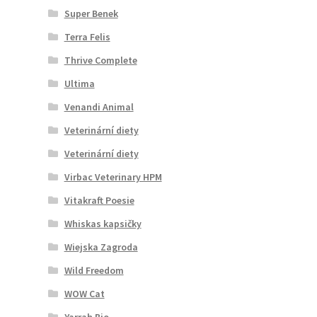
Super Benek
Terra Felis
Thrive Complete
Ultima
Venandi Animal
Veterinární diety
Veterinární diety
Virbac Veterinary HPM
Vitakraft Poesie
Whiskas kapsičky
Wiejska Zagroda
Wild Freedom
WOW Cat
Yarrah Bio