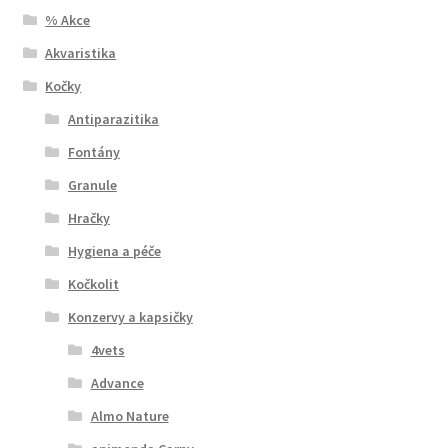
% Akce
Akvaristika
Kočky
Antiparazitika
Fontány
Granule
Hračky
Hygiena a péče
Kočkolit
Konzervy a kapsičky
4vets
Advance
Almo Nature