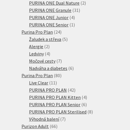
produktů
2
PURINA ONE Dual Nature
2
31
produkty
PURINA ONE Granule
31
4
produktů
PURINA ONE Junior
4
produkty
1
PURINA ONE Senior
1
24
produkt
Purina Pro Plan
24
produktů
5
Žaludek a střeva
5
2
produktů
Alergie
2
produkty
4
Ledviny
4
produkty
7
Močové cesty
7
produktů
6
Nadváha a diabetes
6
80
produktů
Purina Pro Plan
80
11
produktů
Live Clear
11
produktů
42
PURINA PRO PLAN
42
produktů
4
PURINA PRO PLAN Kitten
4
6
produkty
PURINA PRO PLAN Senior
6
produktů
8
PURINA PRO PLAN Sterilised
8
7
produktů
Výhodná balení
7
66
produktů
Purizon Adult
66