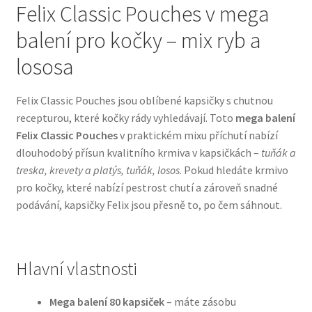
Felix Classic Pouches v mega
balení pro kočky – mix ryb a
Bozita pro psy — Švédské krmivo s nordickou kvalitou
lososa
Brit pro psy
Felix Classic Pouches jsou oblíbené kapsičky s chutnou
Granule pro psy
recepturou, které kočky rády vyhledávají. Toto
mega balení
Felix Classic Pouches
v praktickém mixu příchutí nabízí
Natural Trainer pro psy — Italské krmivo s
dlouhodobý přísun kvalitního krmiva v kapsičkách –
tuňák a
přírodními složkami
treska, krevety a platýs, tuňák, losos
. Pokud hledáte krmivo
pro kočky, které nabízí pestrost chutí a zároveň snadné
Happy Dog — Německá kvalita a přirozené složení
podávání, kapsičky Felix jsou přesně to, po čem sáhnout.
Hill’s pro psy
Hlavní vlastnosti
Hračky pro psy
Mega balení 80 kapsiček
– máte zásobu
Konzervy a kapsičky pro psy