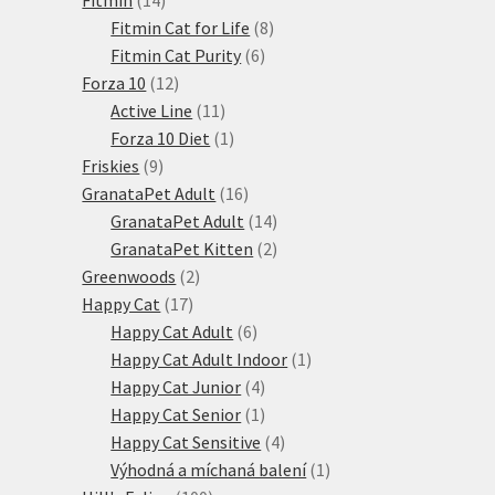
produktů
8
Fitmin Cat for Life
8
6
produktů
Fitmin Cat Purity
6
12
produktů
Forza 10
12
produktů
11
Active Line
11
produktů
1
Forza 10 Diet
1
9
produkt
Friskies
9
produktů
16
GranataPet Adult
16
produktů
14
GranataPet Adult
14
produktů
2
GranataPet Kitten
2
2
produkty
Greenwoods
2
17
produkty
Happy Cat
17
produktů
6
Happy Cat Adult
6
produktů
1
Happy Cat Adult Indoor
1
4
produkt
Happy Cat Junior
4
produkty
1
Happy Cat Senior
1
produkt
4
Happy Cat Sensitive
4
produkty
1
Výhodná a míchaná balení
1