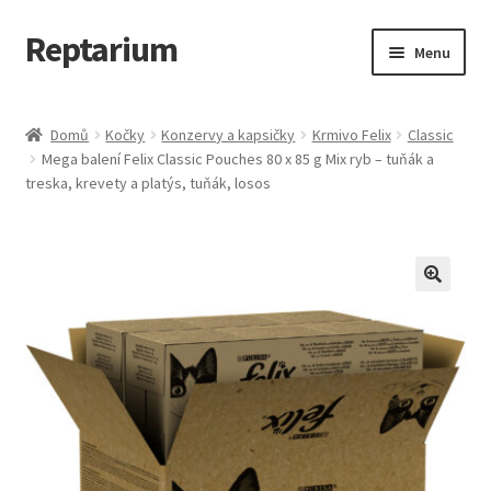
Reptarium
Přeskočit
Přejít
Menu
na
k
navigaci
obsahu
Úvodní stránka
webu
Domů
Kočky
Konzervy a kapsičky
Krmivo Felix
Classic
Mega balení Felix Classic Pouches 80 x 85 g Mix ryb – tuňák a
Košík
treska, krevety a platýs, tuňák, losos
Malá zvířata — Klece, krmivo, vybavení
Můj účet
Obchod
Pokladna
Vše pro kočky