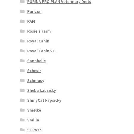
PURINA PRO PLAN Veterinary Diets
Purizon
RAFI
Rosie's Farm
Royal Canin
Royal Canin VET
Sanabelle
Schesir
Schmusy
Sheba kapsičky
ShinyCat kapsičky
Smølke
Smilla
STRAYZ