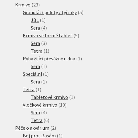
23
produktů
Krmivo
23
produktů
5
Granulát/ pelety / tyčinky
5
1
produktů
JBL
1
produkt
4
Sera
4
produkty
5
Krmivo ve formě tablet
5
3
produktů
Sera
3
produkty
1
Tetra
1
produkt
1
Ryby žijící převážně u dna
1
1
produkt
Sera
1
produkt
1
Speciální
1
1
produkt
Sera
1
1
produkt
Tetra
1
produkt
1
Tabletové krmivo
1
10
produkt
Vločkové krmivo
10
4
produktů
Sera
4
produkty
6
Tetra
6
produktů
2
Péče o akvárium
2
produkty
1
Boj proti řasám
1