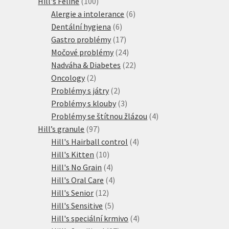
100
produkt
Hill's Feline
100
produktů
6
Alergie a intolerance
6
6
produktů
Dentální hygiena
6
produktů
17
Gastro problémy
17
produktů
24
Močové problémy
24
produktů
22
Nadváha & Diabetes
22
2
produktů
Oncology
2
produkty
2
Problémy s játry
2
produkty
3
Problémy s klouby
3
produkty
4
Problémy se štítnou žlázou
4
97
produkty
Hill’s granule
97
produktů
4
Hill's Hairball control
4
10
produkty
Hill's Kitten
10
produktů
4
Hill's No Grain
4
produkty
4
Hill's Oral Care
4
12
produkty
Hill's Senior
12
produktů
5
Hill's Sensitive
5
produktů
4
Hill's speciální krmivo
4