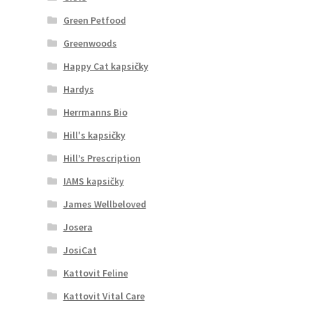
Green Petfood
Greenwoods
Happy Cat kapsičky
Hardys
Herrmanns Bio
Hill's kapsičky
Hill’s Prescription
IAMS kapsičky
James Wellbeloved
Josera
JosiCat
Kattovit Feline
Kattovit Vital Care