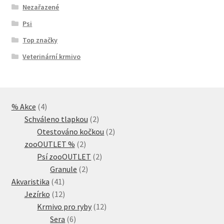
Nezařazené
Psi
Top značky
Veterinární krmivo
4
% Akce
4
produkty
2
Schváleno tlapkou
2
produkty
2
Otestováno kočkou
2
2
produkty
zooOUTLET %
2
produkty
2
Psí zooOUTLET
2
2
produkty
Granule
2
41
produkty
Akvaristika
41
produktů
12
Jezírko
12
produktů
12
Krmivo pro ryby
12
6
produktů
Sera
6