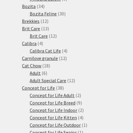
34
produktů
Bozita
34
produktů
30
Bozita Feline
30
12
produktů
Brekkies
12
produktů
13
Brit Care
13
produktů
12
Brit Care
12
4
produktů
Calibra
4
produkty
4
Calibra Cat Life
4
12
produkty
Carnilove granule
12
18
produktů
Cat Chow
18
6
produktů
Adult
6
produktů
12
Adult Special Care
12
38
produktů
Concept for Life
38
produktů
2
Concept for Life Adult
2
produkty
9
Concept for Life Breed
9
produktů
2
Concept for Life Indoor
2
4
produkty
Concept for Life Kitten
4
produkty
1
Concept for Life Outdoor
1
1
produkt
Concept for Life Senior
1