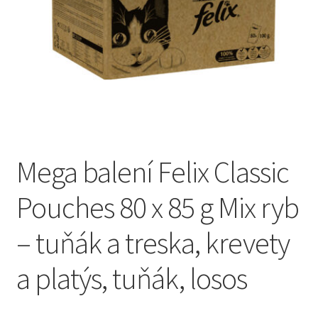
Concept for Life pro kočky — Krmivo pro každou životní
fázi
Feringa pro kočky — Lisované za studena a přírodní
Fontány pro kočky
Granule pro kočky
Mega balení Felix Classic
Hill’s pro kočky — Veterinární a prémiová výživa
Pouches 80 x 85 g Mix ryb
Kočičí toalety
– tuňák a treska, krevety
Kočkolit
a platýs, tuňák, losos
Konzervy a kapsičky pro kočky