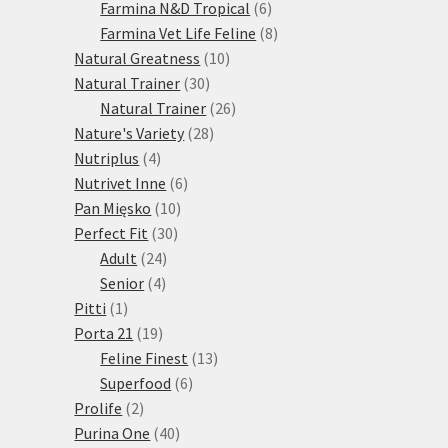
produktů
6
Farmina N&D Tropical
6
produktů
8
Farmina Vet Life Feline
8
10
produktů
Natural Greatness
10
30
produktů
Natural Trainer
30
produktů
26
Natural Trainer
26
28
produktů
Nature's Variety
28
4
produktů
Nutriplus
4
produkty
6
Nutrivet Inne
6
10
produktů
Pan Mięsko
10
30
produktů
Perfect Fit
30
24
produktů
Adult
24
4
produktů
Senior
4
1
produkty
Pitti
1
produkt
19
Porta 21
19
produktů
13
Feline Finest
13
6
produktů
Superfood
6
2
produktů
Prolife
2
produkty
40
Purina One
40