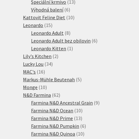
produktů
13
Speciální krmivo
13
6
produktů
Výhodná balení
6
produktů
10
Kattovit Feline Diet
10
15
produktů
Leonardo
15
produktů
8
Leonardo Adult
8
produktů
6
Leonardo Adult bez obilovin
6
1
produktů
Leonardo Kitten
1
2
produkt
Lily's Kitchen
2
34
produkty
Lucky Lou
34
16
produktů
MAC's
16
produktů
5
Markus-Mühle Beutenah
5
10
produktů
Monge
10
produktů
62
N&D Farmina
62
produktů
9
Farmina N&D Ancestral Grain
9
10
produktů
Farmina N&D Ocean
10
13
produktů
Farmina N&D Prime
13
produktů
6
Farmina N&D Pumpkin
6
10
produktů
Farmina N&D Quinoa
10