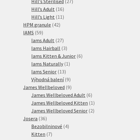
27
produkty
Hill's Sterilised
27
16
produktů
Hill’s Adult
16
produktů
11
Hill’s Light
11
42
produktů
HPM granule
42
59
produktů
IAMS
59
produktů
27
Iams Adult
27
produktů
3
Iams Hairball
3
produkty
6
Iams Kitten & Junior
6
1
produktů
Iams Naturally
1
13
produkt
Iams Senior
13
produktů
9
Výhodná balení
9
produktů
9
James Wellbeloved
9
produktů
6
James Wellbeloved Adult
6
produktů
1
James Wellbeloved Kitten
1
2
produkt
James Wellbeloved Senior
2
36
produkty
Josera
36
produktů
4
Bezobilninové
4
7
produkty
Kitten
7