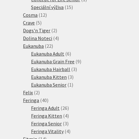
15
produkt
Speciální výživa
15
12
produktů
Cosma
12
5
produktů
Crave
5
produktů
2
Dogs'n Tiger
2
produkty
4
Dolina Noteci
4
22
produkty
Eukanuba
22
produktů
6
Eukanuba Adult
6
produktů
9
Eukanuba Grain Free
9
3
produktů
Eukanuba Hairball
3
3
produkty
Eukanuba Kitten
3
1
produkty
Eukanuba Senior
1
2
produkt
Felix
2
produkty
40
Feringa
40
produktů
26
Feringa Adult
26
produktů
4
Feringa Kitten
4
3
produkty
Feringa Senior
3
produkty
4
Feringa Vitality
4
14
produkty
Fitmin
14