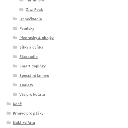
Ziwi Peak
Odpočívadla
Pamlsky
Přepravky & obojky
Síťky a dvírka
Škrabadla
Smart doplňky
Speciální krmivo
Toalety
Vše pro koťata
Koně
Krmivo pro ptáky
Malá zvířata