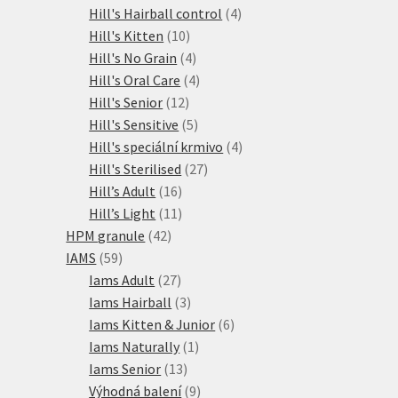
produktů
4
Hill's Hairball control
4
10
produkty
Hill's Kitten
10
produktů
4
Hill's No Grain
4
produkty
4
Hill's Oral Care
4
12
produkty
Hill's Senior
12
produktů
5
Hill's Sensitive
5
produktů
4
Hill's speciální krmivo
4
27
produkty
Hill's Sterilised
27
16
produktů
Hill’s Adult
16
produktů
11
Hill’s Light
11
42
produktů
HPM granule
42
59
produktů
IAMS
59
produktů
27
Iams Adult
27
produktů
3
Iams Hairball
3
produkty
6
Iams Kitten & Junior
6
1
produktů
Iams Naturally
1
13
produkt
Iams Senior
13
produktů
9
Výhodná balení
9