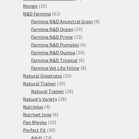
10
produktů
Monge
10
produktů
62
N&D Farmina
62
produktů
9
Farmina N&D Ancestral Grain
9
10
produktů
Farmina N&D Ocean
10
13
produktů
Farmina N&D Prime
13
produktů
6
Farmina N&D Pumpkin
6
10
produktů
Farmina N&D Quinoa
10
produktů
6
Farmina N&D Tropical
6
produktů
8
Farmina Vet Life Feline
8
10
produktů
Natural Greatness
10
30
produktů
Natural Trainer
30
produktů
26
Natural Trainer
26
28
produktů
Nature's Variety
28
4
produktů
Nutriplus
4
produkty
6
Nutrivet Inne
6
10
produktů
Pan Mięsko
10
30
produktů
Perfect Fit
30
24
produktů
Adult
24