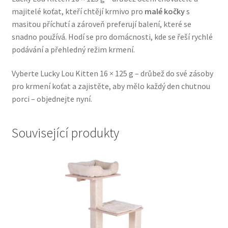
majitelé koťat, kteří chtějí krmivo pro
malé kočky
s
Veterinární dieta pro psy
masitou příchutí a zároveň preferují balení, které se
snadno používá. Hodí se pro domácnosti, kde se řeší rychlé
Vodítka a obojky
podávání a přehledný režim krmení.
Wolf of Wilderness
Vyberte Lucky Lou Kitten 16 × 125 g – drůbež do své zásoby
pro krmení koťat a zajistěte, aby mělo každý den chutnou
porci – objednejte nyní.
Související produkty