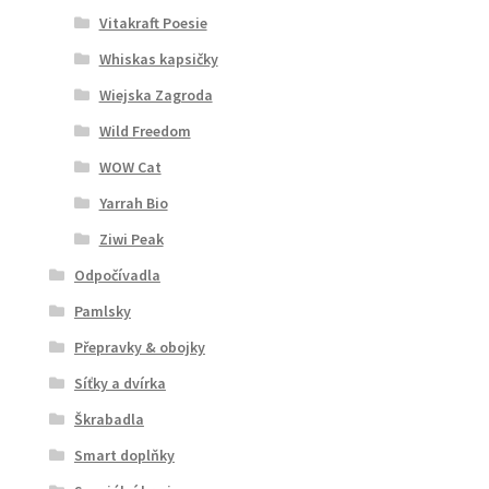
Vitakraft Poesie
Whiskas kapsičky
Wiejska Zagroda
Wild Freedom
WOW Cat
Yarrah Bio
Ziwi Peak
Odpočívadla
Pamlsky
Přepravky & obojky
Síťky a dvírka
Škrabadla
Smart doplňky