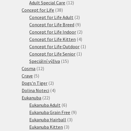
produktů
12
Adult Special Care
12
38
produktů
Concept for Life
38
produktů
2
Concept for Life Adult
2
produkty
9
Concept for Life Breed
9
produktů
2
Concept for Life Indoor
2
4
produkty
Concept for Life Kitten
4
produkty
1
Concept for Life Outdoor
1
1
produkt
Concept for Life Senior
1
15
produkt
Speciální výživa
15
12
produktů
Cosma
12
5
produktů
Crave
5
produktů
2
Dogs'n Tiger
2
produkty
4
Dolina Noteci
4
22
produkty
Eukanuba
22
produktů
6
Eukanuba Adult
6
produktů
9
Eukanuba Grain Free
9
3
produktů
Eukanuba Hairball
3
3
produkty
Eukanuba Kitten
3