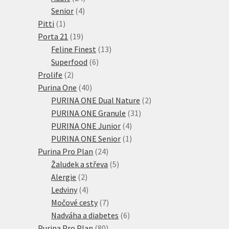
4
produktů
Senior
4
1
produkty
Pitti
1
produkt
19
Porta 21
19
produktů
13
Feline Finest
13
6
produktů
Superfood
6
2
produktů
Prolife
2
produkty
40
Purina One
40
produktů
2
PURINA ONE Dual Nature
2
31
produkty
PURINA ONE Granule
31
4
produktů
PURINA ONE Junior
4
produkty
1
PURINA ONE Senior
1
24
produkt
Purina Pro Plan
24
produktů
5
Žaludek a střeva
5
2
produktů
Alergie
2
produkty
4
Ledviny
4
produkty
7
Močové cesty
7
produktů
6
Nadváha a diabetes
6
80
produktů
Purina Pro Plan
80