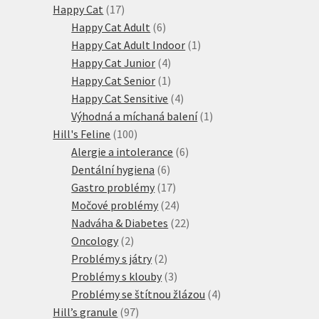
17
produkty
Happy Cat
17
produktů
6
Happy Cat Adult
6
produktů
1
Happy Cat Adult Indoor
1
4
produkt
Happy Cat Junior
4
produkty
1
Happy Cat Senior
1
produkt
4
Happy Cat Sensitive
4
produkty
1
Výhodná a míchaná balení
1
100
produkt
Hill's Feline
100
produktů
6
Alergie a intolerance
6
6
produktů
Dentální hygiena
6
produktů
17
Gastro problémy
17
produktů
24
Močové problémy
24
produktů
22
Nadváha & Diabetes
22
2
produktů
Oncology
2
produkty
2
Problémy s játry
2
produkty
3
Problémy s klouby
3
produkty
4
Problémy se štítnou žlázou
4
97
produkty
Hill’s granule
97