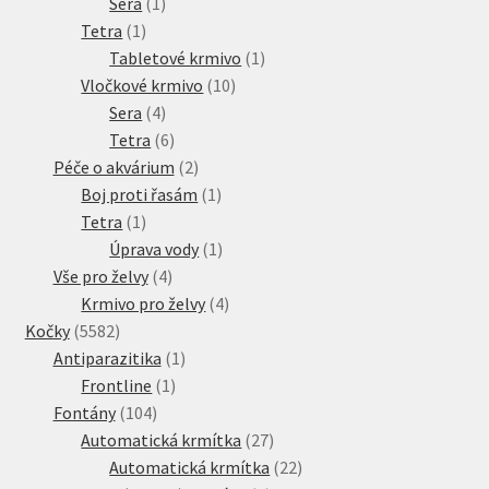
1
produkt
Sera
1
1
produkt
Tetra
1
produkt
1
Tabletové krmivo
1
10
produkt
Vločkové krmivo
10
4
produktů
Sera
4
produkty
6
Tetra
6
produktů
2
Péče o akvárium
2
produkty
1
Boj proti řasám
1
1
produkt
Tetra
1
produkt
1
Úprava vody
1
4
produkt
Vše pro želvy
4
produkty
4
Krmivo pro želvy
4
5582
produkty
Kočky
5582
produktů
1
Antiparazitika
1
1
produkt
Frontline
1
104
produkt
Fontány
104
produktů
27
Automatická krmítka
27
produktů
22
Automatická krmítka
22