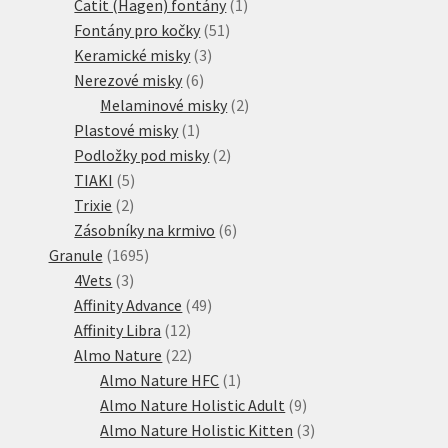
1
produktů
Catit (Hagen) fontány
1
51
produkt
Fontány pro kočky
51
3
produktů
Keramické misky
3
6
produkty
Nerezové misky
6
produktů
2
Melaminové misky
2
1
produkty
Plastové misky
1
produkt
2
Podložky pod misky
2
5
produkty
TIAKI
5
2
produktů
Trixie
2
produkty
6
Zásobníky na krmivo
6
1695
produktů
Granule
1695
3
produktů
4Vets
3
produkty
49
Affinity Advance
49
12
produktů
Affinity Libra
12
produktů
22
Almo Nature
22
produktů
1
Almo Nature HFC
1
produkt
9
Almo Nature Holistic Adult
9
produktů
3
Almo Nature Holistic Kitten
3