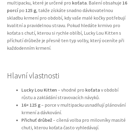
multipacku, které je určené pro
koťata
. Balení obsahuje
16
porcí
po
125 g
, takže získáte snadno dávkovatelnou
Bozita pro psy — Švédské krmivo s nordickou kvalitou
skladbu krmení pro období, kdy vaše malé kočky potřebují
kvalitní a pravidelnou stravu. Pokud hledáte krmivo pro
Brit pro psy
koťata s chutí, kterou si rychle oblíbí, Lucky Lou Kitten s
příchutí drůbeže je přesně ten typ volby, který oceníte při
Granule pro psy
každodenním krmení.
Natural Trainer pro psy — Italské krmivo s
přírodními složkami
Hlavní vlastnosti
Happy Dog — Německá kvalita a přirozené složení
Lucky Lou Kitten
– vhodné pro
koťata
v období
růstu a zakládání stravovacích návyků.
Hill’s pro psy
16× 125 g
– porce v multipacku usnadňují plánování
krmení a dávkování.
Hračky pro psy
Přichuť drůbež
– cílená volba pro milovníky masité
chuti, kterou koťata často vyhledávají.
Konzervy a kapsičky pro psy