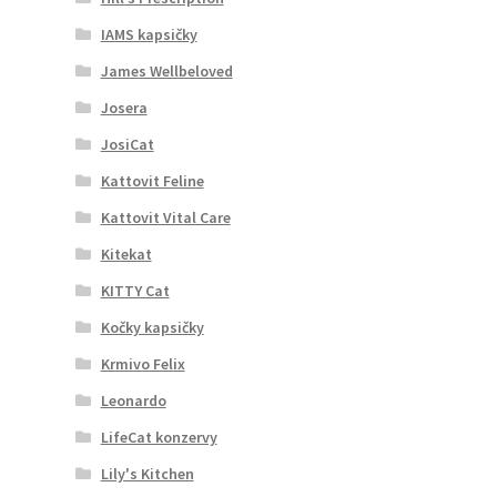
IAMS kapsičky
James Wellbeloved
Josera
JosiCat
Kattovit Feline
Kattovit Vital Care
Kitekat
KITTY Cat
Kočky kapsičky
Krmivo Felix
Leonardo
LifeCat konzervy
Lily's Kitchen