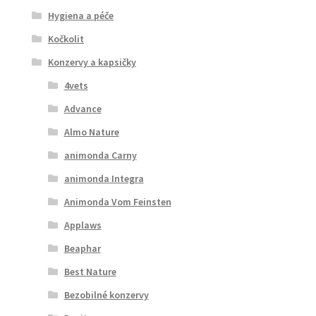
Hygiena a péče
Kočkolit
Konzervy a kapsičky
4vets
Advance
Almo Nature
animonda Carny
animonda Integra
Animonda Vom Feinsten
Applaws
Beaphar
Best Nature
Bezobilné konzervy