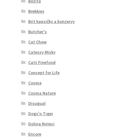
Bozita
Brekkies
Brit kapsičky a konzervy
Butcher's
Cat Chow
Catessy Misky
Catz Finefood
Concept for Life
Cosma
Cosma Nature
Disugual
Dogs'n Tiger
Dolina Noteci
Encore