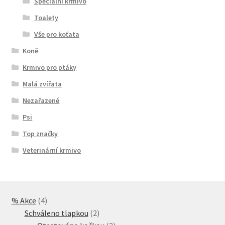
Speciální krmivo
Toalety
Vše pro koťata
Koně
Krmivo pro ptáky
Malá zvířata
Nezařazené
Psi
Top značky
Veterinární krmivo
4
% Akce
4
produkty
2
Schváleno tlapkou
2
produkty
2