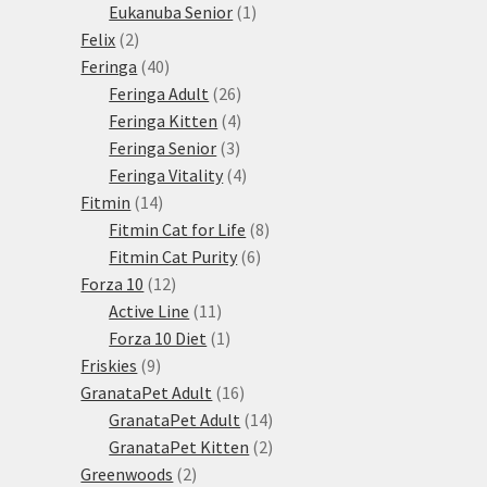
1
produkty
Eukanuba Senior
1
2
produkt
Felix
2
produkty
40
Feringa
40
produktů
26
Feringa Adult
26
produktů
4
Feringa Kitten
4
3
produkty
Feringa Senior
3
produkty
4
Feringa Vitality
4
14
produkty
Fitmin
14
produktů
8
Fitmin Cat for Life
8
6
produktů
Fitmin Cat Purity
6
12
produktů
Forza 10
12
produktů
11
Active Line
11
produktů
1
Forza 10 Diet
1
9
produkt
Friskies
9
produktů
16
GranataPet Adult
16
produktů
14
GranataPet Adult
14
produktů
2
GranataPet Kitten
2
2
produkty
Greenwoods
2