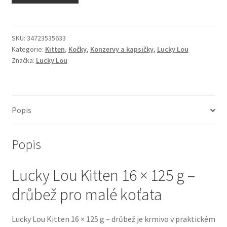
N&D Farmina pro kočky — Italské holistic krmivo
Odpočívadla pro kočky
SKU:
34723535633
Kategorie:
Kitten
,
Kočky
,
Konzervy a kapsičky
,
Lucky Lou
Značka:
Lucky Lou
Pamlsky pro kočky
Purizon pro kočky
Popis
Royal Canin pro kočky
Popis
Škrabadla pro kočky
Lucky Lou Kitten 16 × 125 g –
Veterinární dieta pro kočky
drůbež pro malé koťata
Vše pro psy — Krmivo, doplňky, vybavení
Lucky Lou Kitten 16 × 125 g – drůbež je krmivo v praktickém
Boudy a výběhy