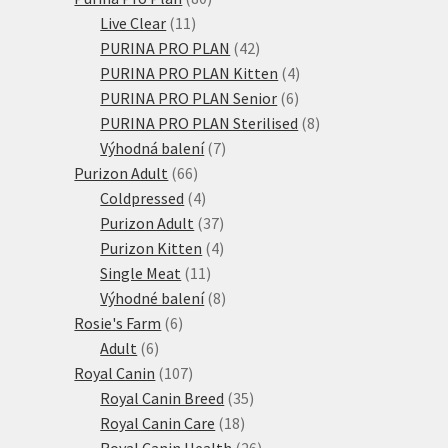
11
produktů
Live Clear
11
produktů
42
PURINA PRO PLAN
42
produktů
4
PURINA PRO PLAN Kitten
4
6
produkty
PURINA PRO PLAN Senior
6
produktů
8
PURINA PRO PLAN Sterilised
8
7
produktů
Výhodná balení
7
66
produktů
Purizon Adult
66
produktů
4
Coldpressed
4
produkty
37
Purizon Adult
37
produktů
4
Purizon Kitten
4
11
produkty
Single Meat
11
produktů
8
Výhodné balení
8
6
produktů
Rosie's Farm
6
6
produktů
Adult
6
produktů
107
Royal Canin
107
produktů
35
Royal Canin Breed
35
18
produktů
Royal Canin Care
18
produktů
26
Royal Canin Health
26