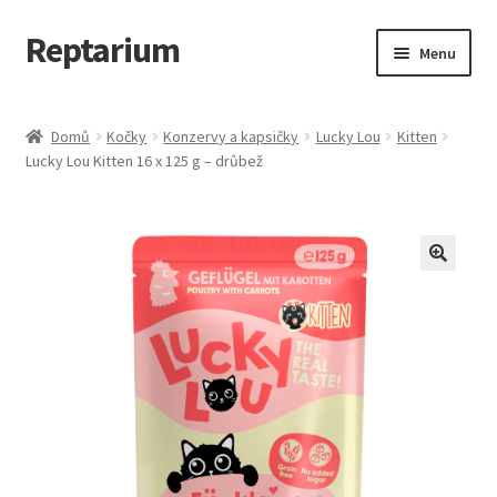
Reptarium
Přeskočit
Přejít
Menu
na
k
navigaci
obsahu
Úvodní stránka
webu
Domů
Kočky
Konzervy a kapsičky
Lucky Lou
Kitten
Lucky Lou Kitten 16 x 125 g – drůbež
Košík
Malá zvířata — Klece, krmivo, vybavení
Můj účet
Obchod
Pokladna
Vše pro kočky