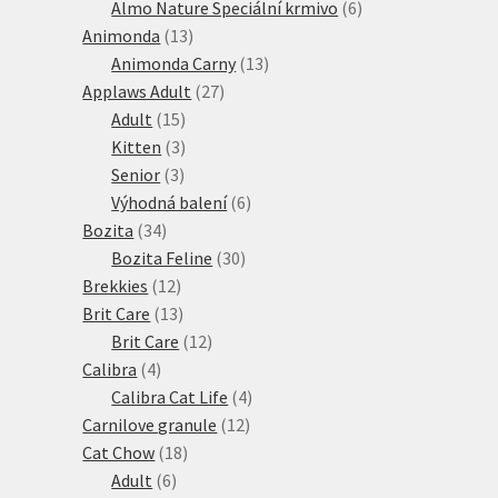
produkty
6
Almo Nature Speciální krmivo
6
13
produktů
Animonda
13
produktů
13
Animonda Carny
13
27
produktů
Applaws Adult
27
15
produktů
Adult
15
produktů
3
Kitten
3
3
produkty
Senior
3
produkty
6
Výhodná balení
6
34
produktů
Bozita
34
produktů
30
Bozita Feline
30
12
produktů
Brekkies
12
produktů
13
Brit Care
13
produktů
12
Brit Care
12
4
produktů
Calibra
4
produkty
4
Calibra Cat Life
4
12
produkty
Carnilove granule
12
18
produktů
Cat Chow
18
6
produktů
Adult
6