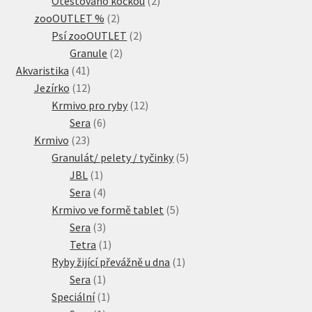
Otestováno kočkou
2
2
produkty
zooOUTLET %
2
produkty
2
Psí zooOUTLET
2
2
produkty
Granule
2
41
produkty
Akvaristika
41
produktů
12
Jezírko
12
produktů
12
Krmivo pro ryby
12
6
produktů
Sera
6
23
produktů
Krmivo
23
produktů
5
Granulát/ pelety / tyčinky
5
1
produktů
JBL
1
produkt
4
Sera
4
produkty
5
Krmivo ve formě tablet
5
3
produktů
Sera
3
produkty
1
Tetra
1
produkt
1
Ryby žijící převážně u dna
1
1
produkt
Sera
1
produkt
1
Speciální
1