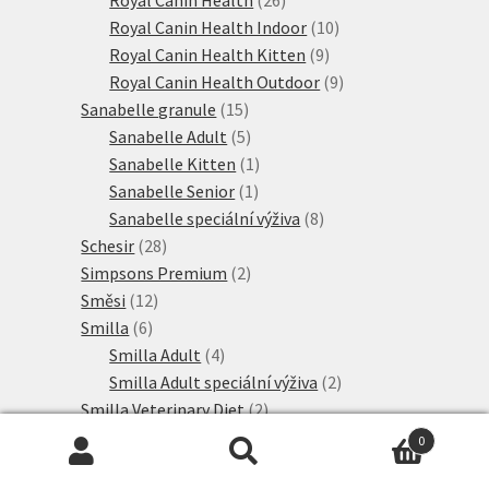
produktů
10
Royal Canin Health Indoor
10
9
produktů
Royal Canin Health Kitten
9
produktů
9
Royal Canin Health Outdoor
9
15
produktů
Sanabelle granule
15
produktů
5
Sanabelle Adult
5
produktů
1
Sanabelle Kitten
1
1
produkt
Sanabelle Senior
1
produkt
8
Sanabelle speciální výživa
8
28
produktů
Schesir
28
produktů
2
Simpsons Premium
2
12
produkty
Směsi
12
6
produktů
Smilla
6
produktů
4
Smilla Adult
4
produkty
2
Smilla Adult speciální výživa
2
2
produkty
Smilla Veterinary Diet
2
21
produkty
SPECIFIC
21
0
produktů
15
Taste of the Wild
15
Hledat:
Hledat