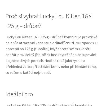
N&D Farmina pro psy — Italské holistic krmivo
Proč si vybrat Lucky Lou Kitten 16 ×
Oblečky pro psy
125 g – drůbež
Pamlsky pro psy
Lucky Lou Kitten 16 × 125 g – drůbež kombinuje praktické
balení a atraktivní variantu s
drůbeží chutí
. Multipack s 16
porcemi po 125 g je ideální, když chcete svému kotěti
Pelíšky pro psy
dopřát pravidelný jídelníček bez zbytečného dokupování
po jednotlivých porcích. Hodí se také jako rychlá a
Ortopedické pelíšky
přehledná volba při střídání krmiv nebo při hledání toho,
co vašemu kotěti nejvíc sedí.
Přepravky pro psy
Purizon pro psy — Vysoký obsah masa, bez obilovin
Ideální pro
Royal Canin pro psy
Lucky Lou Kitten 16 × 125 g – drůbež ocení chovatelé a