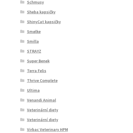
Schmusy
Sheba kapsičky
ShinyCat kapsičky
Smølke
Smilla
STRAYZ
Super Benek
Terra Felis
Thrive Complete
Ultima
Venandi Animal
Veterinární diety
Veterinární diety
Virbac Veterinary HPM