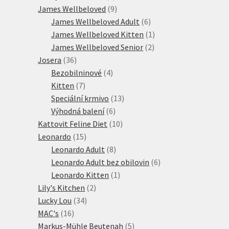
produktů
9
James Wellbeloved
9
produktů
6
James Wellbeloved Adult
6
produktů
1
James Wellbeloved Kitten
1
2
produkt
James Wellbeloved Senior
2
36
produkty
Josera
36
produktů
4
Bezobilninové
4
7
produkty
Kitten
7
produktů
13
Speciální krmivo
13
6
produktů
Výhodná balení
6
produktů
10
Kattovit Feline Diet
10
15
produktů
Leonardo
15
produktů
8
Leonardo Adult
8
produktů
6
Leonardo Adult bez obilovin
6
1
produktů
Leonardo Kitten
1
2
produkt
Lily's Kitchen
2
34
produkty
Lucky Lou
34
16
produktů
MAC's
16
produktů
5
Markus-Mühle Beutenah
5