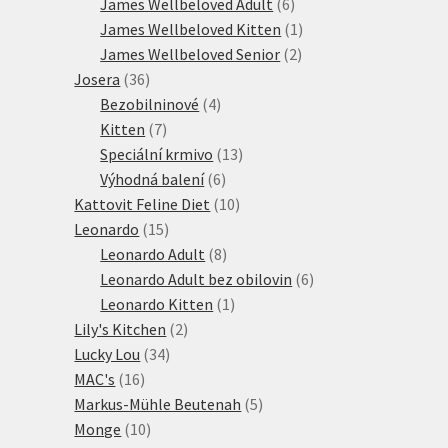
produktů
6
James Wellbeloved Adult
6
produktů
1
James Wellbeloved Kitten
1
2
produkt
James Wellbeloved Senior
2
36
produkty
Josera
36
produktů
4
Bezobilninové
4
7
produkty
Kitten
7
produktů
13
Speciální krmivo
13
6
produktů
Výhodná balení
6
produktů
10
Kattovit Feline Diet
10
15
produktů
Leonardo
15
produktů
8
Leonardo Adult
8
produktů
6
Leonardo Adult bez obilovin
6
1
produktů
Leonardo Kitten
1
2
produkt
Lily's Kitchen
2
34
produkty
Lucky Lou
34
16
produktů
MAC's
16
produktů
5
Markus-Mühle Beutenah
5
10
produktů
Monge
10