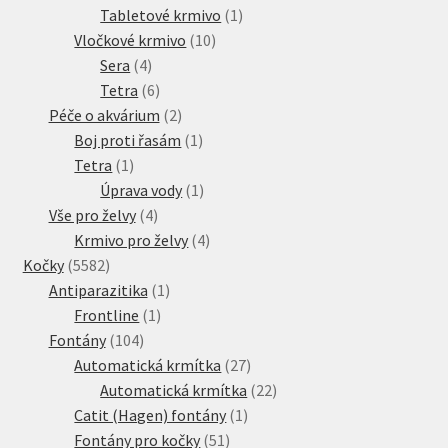
produkt
1
Tabletové krmivo
1
10
produkt
Vločkové krmivo
10
4
produktů
Sera
4
produkty
6
Tetra
6
produktů
2
Péče o akvárium
2
produkty
1
Boj proti řasám
1
1
produkt
Tetra
1
produkt
1
Úprava vody
1
4
produkt
Vše pro želvy
4
produkty
4
Krmivo pro želvy
4
5582
produkty
Kočky
5582
produktů
1
Antiparazitika
1
1
produkt
Frontline
1
104
produkt
Fontány
104
produktů
27
Automatická krmítka
27
produktů
22
Automatická krmítka
22
1
produktů
Catit (Hagen) fontány
1
51
produkt
Fontány pro kočky
51