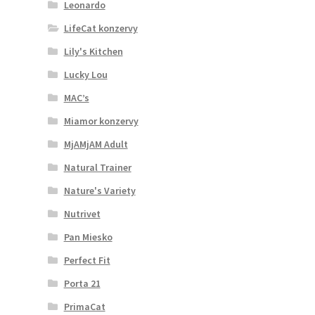
Leonardo
LifeCat konzervy
Lily's Kitchen
Lucky Lou
MAC’s
Miamor konzervy
MjAMjAM Adult
Natural Trainer
Nature's Variety
Nutrivet
Pan Miesko
Perfect Fit
Porta 21
PrimaCat