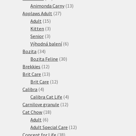
produktů
13
Animonda Carny
13
27
produktů
Applaws Adult
27
15
produktů
Adult
15
produktů
3
Kitten
3
3
produkty
Senior
3
produkty
6
Výhodná balení
6
34
produktů
Bozita
34
produktů
30
Bozita Feline
30
12
produktů
Brekkies
12
produktů
13
Brit Care
13
produktů
12
Brit Care
12
4
produktů
Calibra
4
produkty
4
Calibra Cat Life
4
12
produkty
Carnilove granule
12
18
produktů
Cat Chow
18
6
produktů
Adult
6
produktů
12
Adult Special Care
12
38
produktů
Concept for Life
38