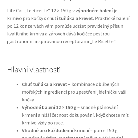
Life Cat „Le Ricette“ 12 × 150 g v
výhodném balení
je
Bozita pro psy — Švédské krmivo s nordickou kvalitou
krmivo pro kočky s chutí
tuňáka a krevet
. Praktické balení
po 12 konzervách vám pomůže udržet pravidelný přísun
Brit pro psy
kvalitního krmiva a zároveň dává kočičce pestrou
gastronomii inspirovanou recepturami „Le Ricette“.
Granule pro psy
Natural Trainer pro psy — Italské krmivo s
Hlavní vlastnosti
přírodními složkami
Chuť tuňáka a krevet
– kombinace oblíbených
Happy Dog — Německá kvalita a přirozené složení
mořských ingrediencí pro zpestření jídelníčku vaší
kočky.
Hill’s pro psy
Výhodné balení 12 × 150 g
– snadné plánování
krmení a nižší četnost dokupování, když chcete mít
Hračky pro psy
krmivo vždy po ruce.
Vhodné pro každodenní krmení
– porce 150 g
Konzervy a kapsičky pro psy