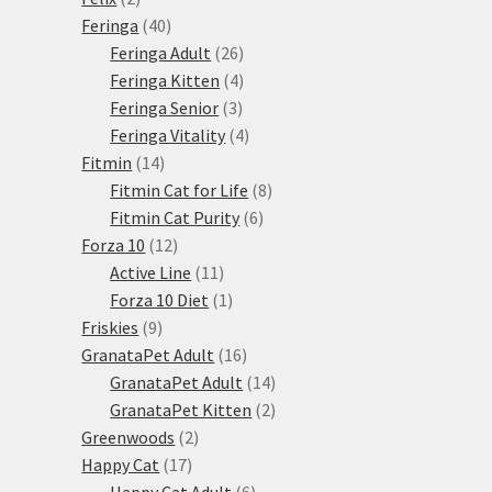
produkty
40
Feringa
40
produktů
26
Feringa Adult
26
produktů
4
Feringa Kitten
4
3
produkty
Feringa Senior
3
produkty
4
Feringa Vitality
4
14
produkty
Fitmin
14
produktů
8
Fitmin Cat for Life
8
6
produktů
Fitmin Cat Purity
6
12
produktů
Forza 10
12
produktů
11
Active Line
11
produktů
1
Forza 10 Diet
1
9
produkt
Friskies
9
produktů
16
GranataPet Adult
16
produktů
14
GranataPet Adult
14
produktů
2
GranataPet Kitten
2
2
produkty
Greenwoods
2
17
produkty
Happy Cat
17
produktů
6
Happy Cat Adult
6