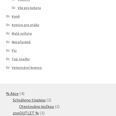
Vše pro koťata
Koně
Krmivo pro ptáky
Malá zvířata
Nezařazené
Psi
Top značky
Veterinární krmivo
4
% Akce
4
produkty
2
Schváleno tlapkou
2
produkty
2
Otestováno kočkou
2
2
produkty
zooOUTLET %
2