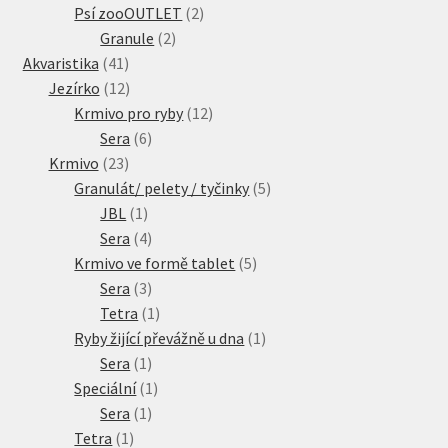
produkty
2
Psí zooOUTLET
2
2
produkty
Granule
2
41
produkty
Akvaristika
41
produktů
12
Jezírko
12
produktů
12
Krmivo pro ryby
12
6
produktů
Sera
6
23
produktů
Krmivo
23
produktů
5
Granulát/ pelety / tyčinky
5
1
produktů
JBL
1
produkt
4
Sera
4
produkty
5
Krmivo ve formě tablet
5
3
produktů
Sera
3
produkty
1
Tetra
1
produkt
1
Ryby žijící převážně u dna
1
1
produkt
Sera
1
produkt
1
Speciální
1
1
produkt
Sera
1
1
produkt
Tetra
1