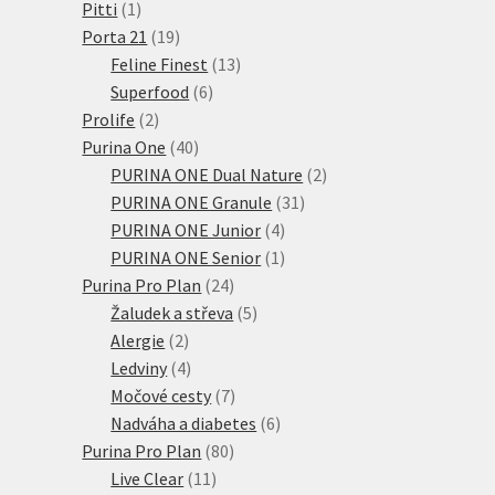
1
produkty
Pitti
1
produkt
19
Porta 21
19
produktů
13
Feline Finest
13
6
produktů
Superfood
6
2
produktů
Prolife
2
produkty
40
Purina One
40
produktů
2
PURINA ONE Dual Nature
2
31
produkty
PURINA ONE Granule
31
4
produktů
PURINA ONE Junior
4
produkty
1
PURINA ONE Senior
1
24
produkt
Purina Pro Plan
24
produktů
5
Žaludek a střeva
5
2
produktů
Alergie
2
produkty
4
Ledviny
4
produkty
7
Močové cesty
7
produktů
6
Nadváha a diabetes
6
80
produktů
Purina Pro Plan
80
11
produktů
Live Clear
11