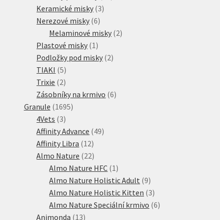
3
produktů
Keramické misky
3
6
produkty
Nerezové misky
6
produktů
2
Melaminové misky
2
1
produkty
Plastové misky
1
produkt
2
Podložky pod misky
2
5
produkty
TIAKI
5
2
produktů
Trixie
2
produkty
6
Zásobníky na krmivo
6
1695
produktů
Granule
1695
3
produktů
4Vets
3
produkty
49
Affinity Advance
49
12
produktů
Affinity Libra
12
produktů
22
Almo Nature
22
produktů
1
Almo Nature HFC
1
produkt
9
Almo Nature Holistic Adult
9
produktů
3
Almo Nature Holistic Kitten
3
produkty
6
Almo Nature Speciální krmivo
6
13
produktů
Animonda
13