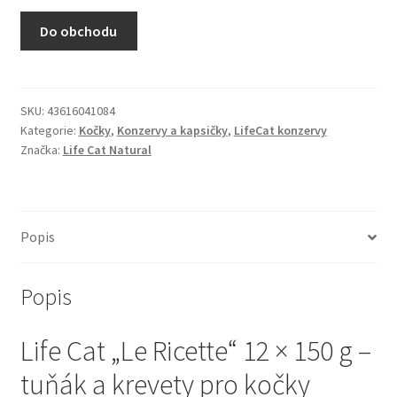
N&D Farmina pro kočky — Italské holistic krmivo
Do obchodu
Odpočívadla pro kočky
Pamlsky pro kočky
SKU:
43616041084
Kategorie:
Kočky
,
Konzervy a kapsičky
,
LifeCat konzervy
Značka:
Life Cat Natural
Purizon pro kočky
Royal Canin pro kočky
Popis
Škrabadla pro kočky
Popis
Veterinární dieta pro kočky
Life Cat „Le Ricette“ 12 × 150 g –
Vše pro psy — Krmivo, doplňky, vybavení
tuňák a krevety pro kočky
Boudy a výběhy