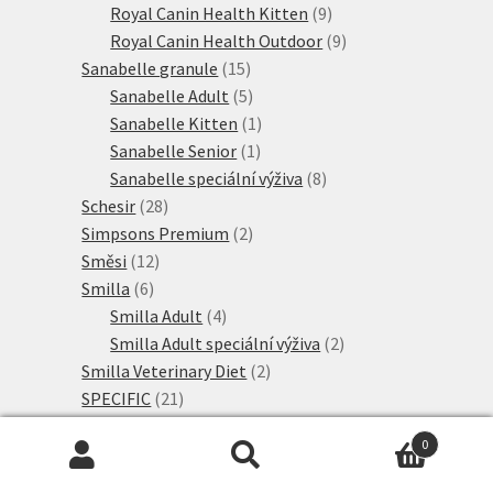
9
produktů
Royal Canin Health Kitten
9
produktů
9
Royal Canin Health Outdoor
9
15
produktů
Sanabelle granule
15
produktů
5
Sanabelle Adult
5
produktů
1
Sanabelle Kitten
1
1
produkt
Sanabelle Senior
1
produkt
8
Sanabelle speciální výživa
8
28
produktů
Schesir
28
produktů
2
Simpsons Premium
2
12
produkty
Směsi
12
6
produktů
Smilla
6
produktů
4
Smilla Adult
4
produkty
2
Smilla Adult speciální výživa
2
2
produkty
Smilla Veterinary Diet
2
21
produkty
SPECIFIC
21
produktů
15
Taste of the Wild
15
0
produktů
2
Thrive PremiumPlus
2
Hledat:
Hledat
33
produkty
Ultima
33