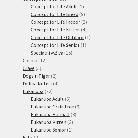
produktů
2
Concept for Life Adult
2
produkty
9
Concept for Life Breed
9
produktů
2
Concept for Life Indoor
2
4
produkty
Concept for Life Kitten
4
produkty
1
Concept for Life Outdoor
1
1
produkt
Concept for Life Senior
1
15
produkt
Speciální výživa
15
12
produktů
Cosma
12
5
produktů
Crave
5
produktů
2
Dogs'n Tiger
2
produkty
4
Dolina Noteci
4
22
produkty
Eukanuba
22
produktů
6
Eukanuba Adult
6
produktů
9
Eukanuba Grain Free
9
3
produktů
Eukanuba Hairball
3
3
produkty
Eukanuba Kitten
3
1
produkty
Eukanuba Senior
1
2
produkt
Felix
2