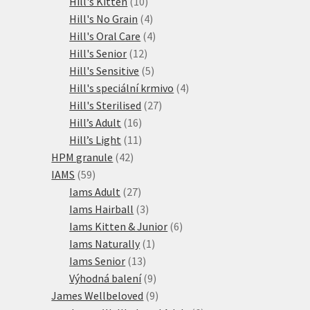
10
produkty
Hill's Kitten
10
produktů
4
Hill's No Grain
4
produkty
4
Hill's Oral Care
4
12
produkty
Hill's Senior
12
produktů
5
Hill's Sensitive
5
produktů
4
Hill's speciální krmivo
4
27
produkty
Hill's Sterilised
27
16
produktů
Hill’s Adult
16
produktů
11
Hill’s Light
11
42
produktů
HPM granule
42
59
produktů
IAMS
59
produktů
27
Iams Adult
27
produktů
3
Iams Hairball
3
produkty
6
Iams Kitten & Junior
6
1
produktů
Iams Naturally
1
13
produkt
Iams Senior
13
produktů
9
Výhodná balení
9
produktů
9
James Wellbeloved
9