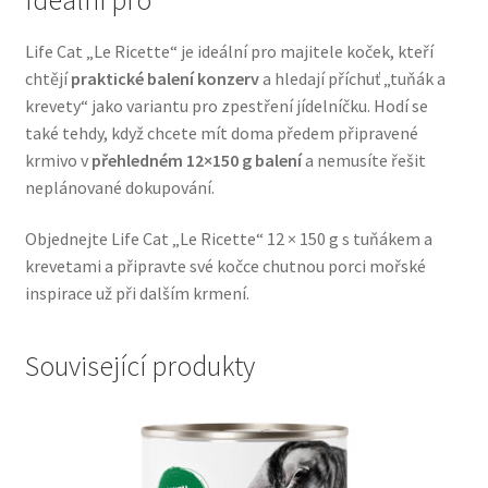
Veterinární dieta pro psy
Life Cat „Le Ricette“ je ideální pro majitele koček, kteří
chtějí
praktické balení konzerv
a hledají příchuť „tuňák a
Vodítka a obojky
krevety“ jako variantu pro zpestření jídelníčku. Hodí se
také tehdy, když chcete mít doma předem připravené
Wolf of Wilderness
krmivo v
přehledném 12×150 g balení
a nemusíte řešit
neplánované dokupování.
Objednejte Life Cat „Le Ricette“ 12 × 150 g s tuňákem a
krevetami a připravte své kočce chutnou porci mořské
inspirace už při dalším krmení.
Související produkty