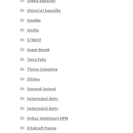
Sheba kapsičky
ShinyCat kapsičky
Smølke
Smilla
STRAYZ
Super Benek
Terra Felis
Thrive Complete
Ultima
Venandi Animal
Veterinární diety
Veterinární diety
Virbac Veterinary HPM
Vitakraft Poesie