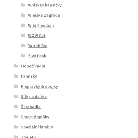
Whiskas kapsičky
Wiejska Zagroda
Wild Freedom
WOW Cat
Yarrah Bio
Ziwi Peak
Odpočívadla
Pamlsky
Přepravky & obojky
Síťky a dvírka
Škrabadla
Smart doplňky
Speciální krmivo
Toalety