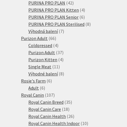
produktů
42
PURINA PRO PLAN
42
produktů
4
PURINA PRO PLAN Kitten
4
6
produkty
PURINA PRO PLAN Senior
6
produktů
8
PURINA PRO PLAN Sterilised
8
7
produktů
Výhodná balení
7
66
produktů
Purizon Adult
66
produktů
4
Coldpressed
4
produkty
37
Purizon Adult
37
produktů
4
Purizon Kitten
4
11
produkty
Single Meat
11
produktů
8
Výhodné balení
8
6
produktů
Rosie's Farm
6
6
produktů
Adult
6
produktů
107
Royal Canin
107
produktů
35
Royal Canin Breed
35
18
produktů
Royal Canin Care
18
produktů
26
Royal Canin Health
26
produktů
10
Royal Canin Health Indoor
10