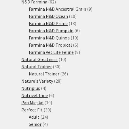
produktů
62
N&D Farmina
62
produktů
9
Farmina N&D Ancestral Grain
9
10
produktů
Farmina N&D Ocean
10
13
produktů
Farmina N&D Prime
13
produktů
6
Farmina N&D Pumpkin
6
10
produktů
Farmina N&D Quinoa
10
produktů
6
Farmina N&D Tropical
6
produktů
8
Farmina Vet Life Feline
8
10
produktů
Natural Greatness
10
30
produktů
Natural Trainer
30
produktů
26
Natural Trainer
26
28
produktů
Nature's Variety
28
4
produktů
Nutriplus
4
produkty
6
Nutrivet Inne
6
10
produktů
Pan Mięsko
10
30
produktů
Perfect Fit
30
24
produktů
Adult
24
4
produktů
Senior
4