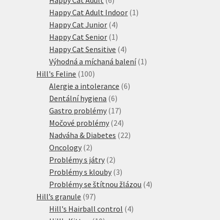
produktů
1
Happy Cat Adult Indoor
1
4
produkt
Happy Cat Junior
4
produkty
1
Happy Cat Senior
1
produkt
4
Happy Cat Sensitive
4
produkty
1
Výhodná a míchaná balení
1
100
produkt
Hill's Feline
100
produktů
6
Alergie a intolerance
6
6
produktů
Dentální hygiena
6
produktů
17
Gastro problémy
17
produktů
24
Močové problémy
24
produktů
22
Nadváha & Diabetes
22
2
produktů
Oncology
2
produkty
2
Problémy s játry
2
produkty
3
Problémy s klouby
3
produkty
4
Problémy se štítnou žlázou
4
97
produkty
Hill’s granule
97
produktů
4
Hill's Hairball control
4