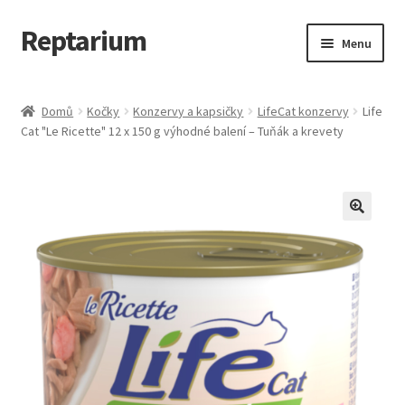
Reptarium
Přeskočit
Přejít
Menu
na
k
navigaci
obsahu
Úvodní stránka
webu
Domů
Kočky
Konzervy a kapsičky
LifeCat konzervy
Life
Cat "Le Ricette" 12 x 150 g výhodné balení – Tuňák a krevety
Košík
Malá zvířata — Klece, krmivo, vybavení
Můj účet
Obchod
Pokladna
Vše pro kočky