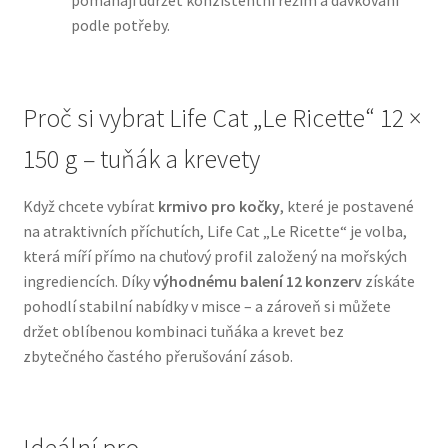
pomáhají udržet konzistentní režim a dávkování
podle potřeby.
N&D Farmina pro psy — Italské holistic krmivo
Oblečky pro psy
Proč si vybrat Life Cat „Le Ricette“ 12 ×
150 g – tuňák a krevety
Pamlsky pro psy
Když chcete vybírat
krmivo pro kočky
, které je postavené
Pelíšky pro psy
na atraktivních příchutích, Life Cat „Le Ricette“ je volba,
která míří přímo na chuťový profil založený na mořských
Ortopedické pelíšky
ingrediencích. Díky
výhodnému balení 12 konzerv
získáte
pohodlí stabilní nabídky v misce – a zároveň si můžete
Přepravky pro psy
držet oblíbenou kombinaci tuňáka a krevet bez
zbytečného častého přerušování zásob.
Purizon pro psy — Vysoký obsah masa, bez obilovin
Royal Canin pro psy
Ideální pro