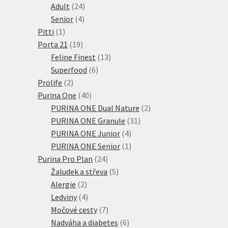
24
produktů
Adult
24
4
produktů
Senior
4
1
produkty
Pitti
1
produkt
19
Porta 21
19
produktů
13
Feline Finest
13
6
produktů
Superfood
6
2
produktů
Prolife
2
produkty
40
Purina One
40
produktů
2
PURINA ONE Dual Nature
2
31
produkty
PURINA ONE Granule
31
4
produktů
PURINA ONE Junior
4
produkty
1
PURINA ONE Senior
1
24
produkt
Purina Pro Plan
24
produktů
5
Žaludek a střeva
5
2
produktů
Alergie
2
produkty
4
Ledviny
4
produkty
7
Močové cesty
7
produktů
6
Nadváha a diabetes
6