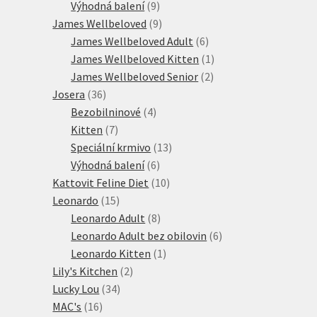
produktů
9
Výhodná balení
9
produktů
9
James Wellbeloved
9
produktů
6
James Wellbeloved Adult
6
produktů
1
James Wellbeloved Kitten
1
2
produkt
James Wellbeloved Senior
2
36
produkty
Josera
36
produktů
4
Bezobilninové
4
7
produkty
Kitten
7
produktů
13
Speciální krmivo
13
6
produktů
Výhodná balení
6
produktů
10
Kattovit Feline Diet
10
15
produktů
Leonardo
15
produktů
8
Leonardo Adult
8
produktů
6
Leonardo Adult bez obilovin
6
1
produktů
Leonardo Kitten
1
2
produkt
Lily's Kitchen
2
34
produkty
Lucky Lou
34
16
produktů
MAC's
16