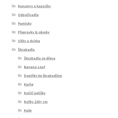
Konzervy a kapsičky
Odpočívadla
Pamlsky
Přepravky & obojky
Síťky a dvírka
Škrabadla
Škrabadla ze dřeva
Banana-Leaf
Doplňky ke škrabadlům
Karlie
Kočičí pelíšky
Kočky 220+ cm
Koše