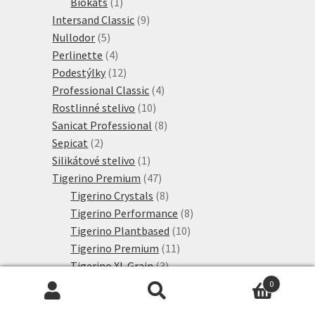
1
produktů
Biokats
1
produkt
9
Intersand Classic
9
5
produktů
Nullodor
5
produktů
4
Perlinette
4
produkty
12
Podestýlky
12
produktů
4
Professional Classic
4
10
produkty
Rostlinné stelivo
10
produktů
8
Sanicat Professional
8
2
produktů
Sepicat
2
produkty
1
Silikátové stelivo
1
produkt
47
Tigerino Premium
47
produktů
8
Tigerino Crystals
8
produktů
8
Tigerino Performance
8
10
produktů
Tigerino Plantbased
10
11
produktů
Tigerino Premium
11
3
produktů
Tigerino XL Grain
3
6
produkty
Výhodné sety
6
0
produktů
2692
Hledat:
Hledat
Konzervy a kapsičky
2692