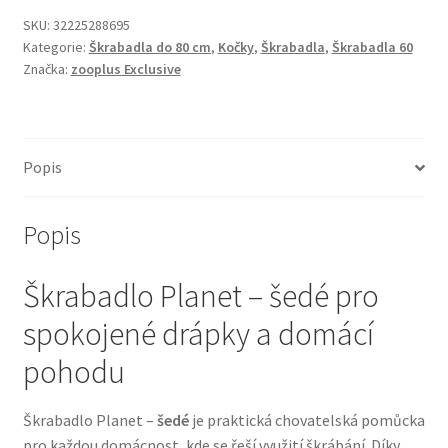
N&D Farmina pro kočky — Italské holistic krmivo
SKU:
32225288695
Kategorie:
Škrabadla do 80 cm
,
Kočky
,
Škrabadla
,
Škrabadla 60
Značka:
zooplus Exclusive
Odpočívadla pro kočky
Pamlsky pro kočky
Popis
Purizon pro kočky
Popis
Royal Canin pro kočky
Škrabadla pro kočky
Škrabadlo Planet – šedé pro
spokojené drápky a domácí
Veterinární dieta pro kočky
pohodu
Vše pro psy — Krmivo, doplňky, vybavení
Škrabadlo Planet –
šedé
je praktická chovatelská pomůcka
Boudy a výběhy
pro každou domácnost, kde se řeší využití škrábání. Díky