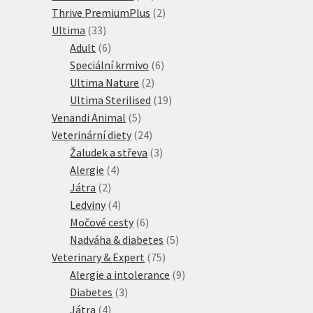
produktů
2
Thrive PremiumPlus
2
33
produkty
Ultima
33
produktů
6
Adult
6
produktů
6
Speciální krmivo
6
2
produktů
Ultima Nature
2
produkty
19
Ultima Sterilised
19
5
produktů
Venandi Animal
5
produktů
24
Veterinární diety
24
produktů
3
Žaludek a střeva
3
4
produkty
Alergie
4
2
produkty
Játra
2
produkty
4
Ledviny
4
produkty
6
Močové cesty
6
produktů
5
Nadváha & diabetes
5
75
produktů
Veterinary & Expert
75
produktů
9
Alergie a intolerance
9
3
produktů
Diabetes
3
4
produkty
Játra
4