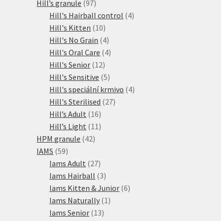
97
produkty
Hill’s granule
97
produktů
4
Hill's Hairball control
4
10
produkty
Hill's Kitten
10
produktů
4
Hill's No Grain
4
produkty
4
Hill's Oral Care
4
12
produkty
Hill's Senior
12
produktů
5
Hill's Sensitive
5
produktů
4
Hill's speciální krmivo
4
27
produkty
Hill's Sterilised
27
16
produktů
Hill’s Adult
16
produktů
11
Hill’s Light
11
42
produktů
HPM granule
42
59
produktů
IAMS
59
produktů
27
Iams Adult
27
produktů
3
Iams Hairball
3
produkty
6
Iams Kitten & Junior
6
1
produktů
Iams Naturally
1
13
produkt
Iams Senior
13