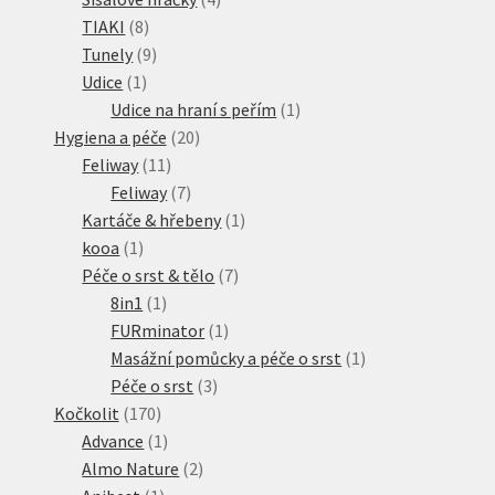
8
produkty
TIAKI
8
produktů
9
Tunely
9
1
produktů
Udice
1
produkt
1
Udice na hraní s peřím
1
20
produkt
Hygiena a péče
20
11
produktů
Feliway
11
produktů
7
Feliway
7
produktů
1
Kartáče & hřebeny
1
1
produkt
kooa
1
produkt
7
Péče o srst & tělo
7
1
produktů
8in1
1
produkt
1
FURminator
1
produkt
1
Masážní pomůcky a péče o srst
1
3
produkt
Péče o srst
3
170
produkty
Kočkolit
170
produktů
1
Advance
1
produkt
2
Almo Nature
2
1
produkty