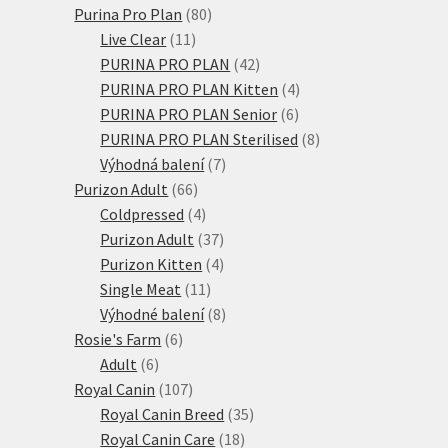
80
produktů
Purina Pro Plan
80
11
produktů
Live Clear
11
produktů
42
PURINA PRO PLAN
42
produktů
4
PURINA PRO PLAN Kitten
4
6
produkty
PURINA PRO PLAN Senior
6
produktů
8
PURINA PRO PLAN Sterilised
8
7
produktů
Výhodná balení
7
66
produktů
Purizon Adult
66
produktů
4
Coldpressed
4
produkty
37
Purizon Adult
37
produktů
4
Purizon Kitten
4
11
produkty
Single Meat
11
produktů
8
Výhodné balení
8
6
produktů
Rosie's Farm
6
6
produktů
Adult
6
produktů
107
Royal Canin
107
produktů
35
Royal Canin Breed
35
18
produktů
Royal Canin Care
18