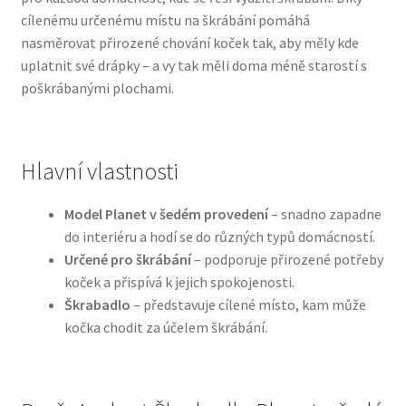
cílenému určenému místu na škrábání pomáhá
nasměrovat přirozené chování koček tak, aby měly kde
Bozita pro psy — Švédské krmivo s nordickou kvalitou
uplatnit své drápky – a vy tak měli doma méně starostí s
poškrábanými plochami.
Brit pro psy
Granule pro psy
Hlavní vlastnosti
Natural Trainer pro psy — Italské krmivo s
přírodními složkami
Model Planet v šedém provedení
– snadno zapadne
do interiéru a hodí se do různých typů domácností.
Happy Dog — Německá kvalita a přirozené složení
Určené pro škrábání
– podporuje přirozené potřeby
koček a přispívá k jejich spokojenosti.
Škrabadlo
– představuje cílené místo, kam může
Hill’s pro psy
kočka chodit za účelem škrábání.
Hračky pro psy
Konzervy a kapsičky pro psy