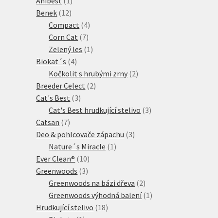
Anibest
1
12
produkt
Benek
12
produktů
4
Compact
4
7
produkty
Corn Cat
7
produktů
1
Zelený les
1
4
produkt
Biokat´s
4
produkty
2
Kočkolit s hrubými zrny
2
2
produkty
Breeder Celect
2
3
produkty
Cat's Best
3
produkty
3
Cat's Best hrudkující stelivo
3
7
produkty
Catsan
7
produktů
3
Deo & pohlcovače zápachu
3
1
produkty
Nature´s Miracle
1
10
produkt
Ever Clean®
10
3
produktů
Greenwoods
3
produkty
2
Greenwoods na bázi dřeva
2
produkty
1
Greenwoods výhodná balení
1
18
produkt
Hrudkující stelivo
18