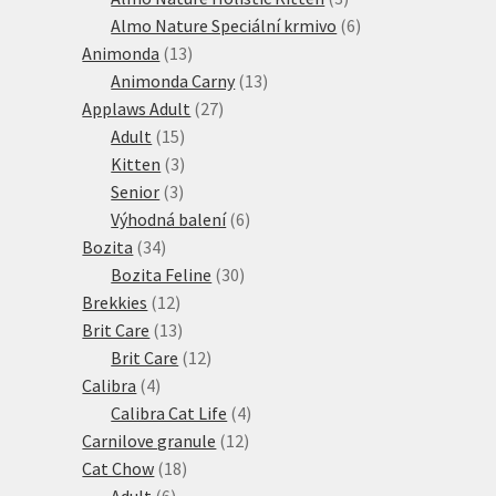
produkty
6
Almo Nature Speciální krmivo
6
13
produktů
Animonda
13
produktů
13
Animonda Carny
13
27
produktů
Applaws Adult
27
15
produktů
Adult
15
produktů
3
Kitten
3
3
produkty
Senior
3
produkty
6
Výhodná balení
6
34
produktů
Bozita
34
produktů
30
Bozita Feline
30
12
produktů
Brekkies
12
produktů
13
Brit Care
13
produktů
12
Brit Care
12
4
produktů
Calibra
4
produkty
4
Calibra Cat Life
4
12
produkty
Carnilove granule
12
18
produktů
Cat Chow
18
6
produktů
Adult
6