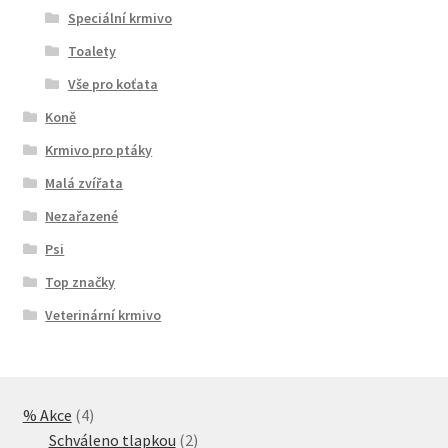
Speciální krmivo
Toalety
Vše pro koťata
Koně
Krmivo pro ptáky
Malá zvířata
Nezařazené
Psi
Top značky
Veterinární krmivo
4
% Akce
4
produkty
2
Schváleno tlapkou
2