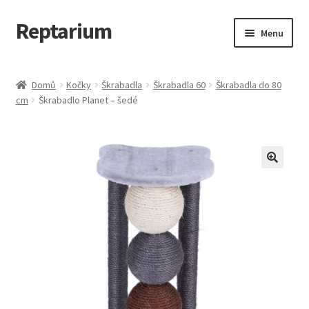
Reptarium
Přeskočit
Přejít
Menu
na
k
navigaci
obsahu
Úvodní stránka
webu
Domů
Kočky
Škrabadla
Škrabadla 60
Škrabadla do 80
cm
Škrabadlo Planet – šedé
Košík
Malá zvířata — Klece, krmivo, vybavení
Můj účet
Obchod
Pokladna
Vše pro kočky