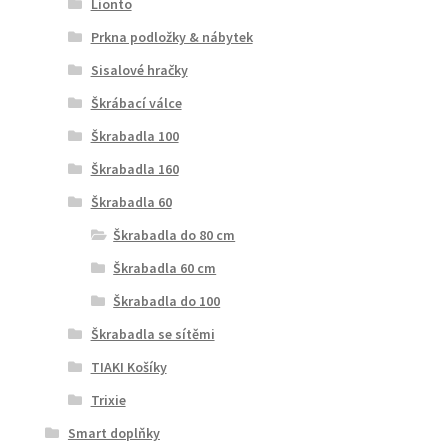
Lionto
Prkna podložky & nábytek
Sisalové hračky
Škrábací válce
Škrabadla 100
Škrabadla 160
Škrabadla 60
Škrabadla do 80 cm
Škrabadla 60 cm
Škrabadla do 100
Škrabadla se sítěmi
TIAKI Košíky
Trixie
Smart doplňky