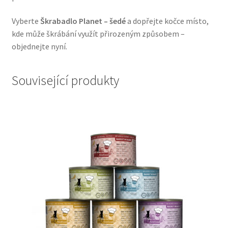
Veterinární dieta pro psy
Vyberte
Škrabadlo Planet – šedé
a dopřejte kočce místo,
kde může škrábání využít přirozeným způsobem –
Vodítka a obojky
objednejte nyní.
Wolf of Wilderness
Související produkty