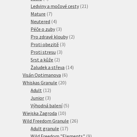
produkty
21
Ledviny a močové cesty
21
7
produktů
Mature
7
produktů
4
Neutered
4
produkty
3
Péče o zuby
3
produkty
2
Pro zdravé klouby
2
3
produkty
Proti obezitě
3
3
produkty
Proti stresu
3
2
produkty
Srst a kůže
2
produkty
14
Žaludek a střeva
14
6
produktů
Visán Optimanova
6
20
produktů
Whiskas Granule
20
12
produktů
Adult
12
3
produktů
Junior
3
produkty
5
Výhodná balení
5
10
produktů
Wiejska Zagroda
10
produktů
26
Wild Freedom Granule
26
17
produktů
Adult granule
17
produktů
9
Wild Freedom "Elements"
9