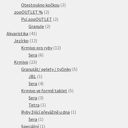
produkty
2
Otestováno kočkou
2
2
produkty
zooOUTLET %
2
produkty
2
Psí zooOUTLET
2
2
produkty
Granule
2
41
produkty
Akvaristika
41
produktů
12
Jezírko
12
produktů
12
Krmivo pro ryby
12
6
produktů
Sera
6
23
produktů
Krmivo
23
produktů
5
Granulát/ pelety / tyčinky
5
1
produktů
JBL
1
produkt
4
Sera
4
produkty
5
Krmivo ve formě tablet
5
3
produktů
Sera
3
produkty
1
Tetra
1
produkt
1
Ryby žijící převážně u dna
1
1
produkt
Sera
1
produkt
1
Speciální
1