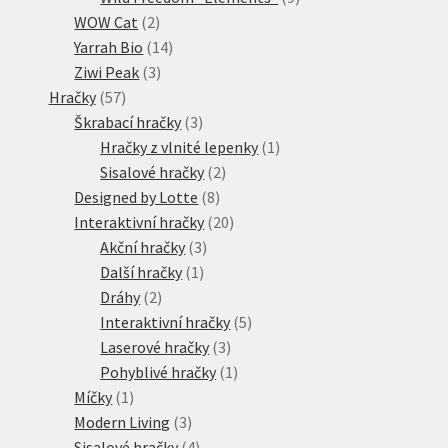
2
produktů
WOW Cat
2
produkty
14
Yarrah Bio
14
3
produktů
Ziwi Peak
3
57
produkty
Hračky
57
produktů
3
Škrabací hračky
3
produkty
1
Hračky z vlnité lepenky
1
2
produkt
Sisalové hračky
2
8
produkty
Designed by Lotte
8
produktů
20
Interaktivní hračky
20
3
produktů
Akční hračky
3
1
produkty
Další hračky
1
2
produkt
Dráhy
2
produkty
5
Interaktivní hračky
5
3
produktů
Laserové hračky
3
produkty
1
Pohyblivé hračky
1
1
produkt
Míčky
1
produkt
3
Modern Living
3
produkty
4
Sisalové hračky
4