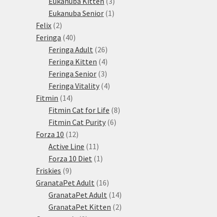
3
produkty
Eukanuba Kitten
3
1
produkty
Eukanuba Senior
1
2
produkt
Felix
2
produkty
40
Feringa
40
produktů
26
Feringa Adult
26
produktů
4
Feringa Kitten
4
3
produkty
Feringa Senior
3
produkty
4
Feringa Vitality
4
14
produkty
Fitmin
14
produktů
8
Fitmin Cat for Life
8
6
produktů
Fitmin Cat Purity
6
12
produktů
Forza 10
12
produktů
11
Active Line
11
produktů
1
Forza 10 Diet
1
9
produkt
Friskies
9
produktů
16
GranataPet Adult
16
produktů
14
GranataPet Adult
14
produktů
2
GranataPet Kitten
2