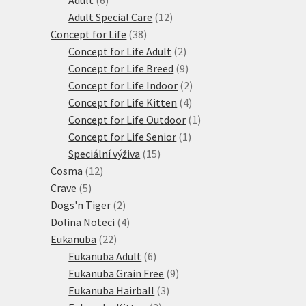
produktů
12
Adult Special Care
12
38
produktů
Concept for Life
38
produktů
2
Concept for Life Adult
2
produkty
9
Concept for Life Breed
9
produktů
2
Concept for Life Indoor
2
4
produkty
Concept for Life Kitten
4
produkty
1
Concept for Life Outdoor
1
1
produkt
Concept for Life Senior
1
15
produkt
Speciální výživa
15
12
produktů
Cosma
12
5
produktů
Crave
5
produktů
2
Dogs'n Tiger
2
produkty
4
Dolina Noteci
4
22
produkty
Eukanuba
22
produktů
6
Eukanuba Adult
6
produktů
9
Eukanuba Grain Free
9
3
produktů
Eukanuba Hairball
3