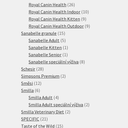
produktů
26
Royal Canin Health
26
produktů
10
Royal Canin Health Indoor
10
9
produktů
Royal Canin Health Kitten
9
produktů
9
Royal Canin Health Outdoor
9
15
produktů
Sanabelle granule
15
produktů
5
Sanabelle Adult
5
produktů
1
Sanabelle Kitten
1
1
produkt
Sanabelle Senior
1
produkt
8
Sanabelle speciální výživa
8
28
produktů
Schesir
28
produktů
2
Simpsons Premium
2
12
produkty
Směsi
12
6
produktů
Smilla
6
produktů
4
Smilla Adult
4
produkty
2
Smilla Adult speciální výživa
2
2
produkty
Smilla Veterinary Diet
2
21
produkty
SPECIFIC
21
produktů
15
Taste of the Wild
15