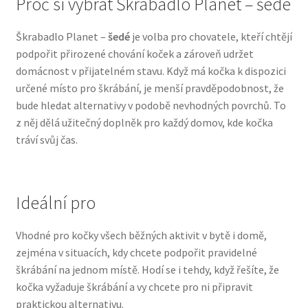
Proč si vybrat Škrabadlo Planet – šedé
N&D Farmina pro psy — Italské holistic krmivo
Škrabadlo Planet –
šedé
je volba pro chovatele, kteří chtějí
podpořit přirozené chování koček a zároveň udržet
Oblečky pro psy
domácnost v přijatelném stavu. Když má kočka k dispozici
určené místo pro škrábání, je menší pravděpodobnost, že
bude hledat alternativy v podobě nevhodných povrchů. To
Pamlsky pro psy
z něj dělá užitečný doplněk pro každý domov, kde kočka
tráví svůj čas.
Pelíšky pro psy
Ortopedické pelíšky
Ideální pro
Přepravky pro psy
Vhodné pro kočky všech běžných aktivit v bytě i domě,
zejména v situacích, kdy chcete podpořit pravidelné
Purizon pro psy — Vysoký obsah masa, bez obilovin
škrábání na jednom místě. Hodí se i tehdy, když řešíte, že
kočka vyžaduje škrábání a vy chcete pro ni připravit
Royal Canin pro psy
praktickou alternativu.