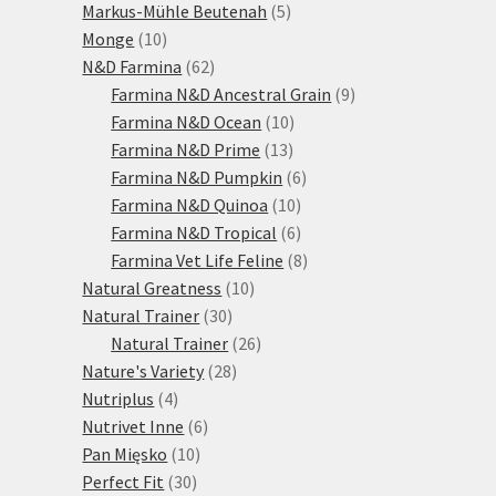
produktů
5
Markus-Mühle Beutenah
5
10
produktů
Monge
10
produktů
62
N&D Farmina
62
produktů
9
Farmina N&D Ancestral Grain
9
10
produktů
Farmina N&D Ocean
10
13
produktů
Farmina N&D Prime
13
produktů
6
Farmina N&D Pumpkin
6
10
produktů
Farmina N&D Quinoa
10
produktů
6
Farmina N&D Tropical
6
produktů
8
Farmina Vet Life Feline
8
10
produktů
Natural Greatness
10
30
produktů
Natural Trainer
30
produktů
26
Natural Trainer
26
28
produktů
Nature's Variety
28
4
produktů
Nutriplus
4
produkty
6
Nutrivet Inne
6
10
produktů
Pan Mięsko
10
30
produktů
Perfect Fit
30