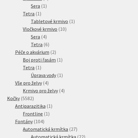
1
produkt
Sera
1
1
produkt
Tetra
1
produkt
1
Tabletové krmivo
1
10
produkt
Vločkové krmivo
10
4
produktů
Sera
4
produkty
6
Tetra
6
produktů
2
Péče o akvárium
2
produkty
1
Boj proti řasám
1
1
produkt
Tetra
1
produkt
1
Úprava vody
1
4
produkt
Vše pro želvy
4
produkty
4
Krmivo pro želvy
4
5582
produkty
Kočky
5582
produktů
1
Antiparazitika
1
1
produkt
Frontline
1
104
produkt
Fontány
104
produktů
27
Automatická krmítka
27
produktů
22
Automatická krmítka
22