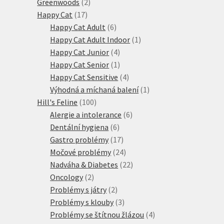
2
produkty
Greenwoods
2
17
produkty
Happy Cat
17
produktů
6
Happy Cat Adult
6
produktů
1
Happy Cat Adult Indoor
1
4
produkt
Happy Cat Junior
4
produkty
1
Happy Cat Senior
1
produkt
4
Happy Cat Sensitive
4
produkty
1
Výhodná a míchaná balení
1
100
produkt
Hill's Feline
100
produktů
6
Alergie a intolerance
6
6
produktů
Dentální hygiena
6
produktů
17
Gastro problémy
17
produktů
24
Močové problémy
24
produktů
22
Nadváha & Diabetes
22
2
produktů
Oncology
2
produkty
2
Problémy s játry
2
produkty
3
Problémy s klouby
3
produkty
4
Problémy se štítnou žlázou
4