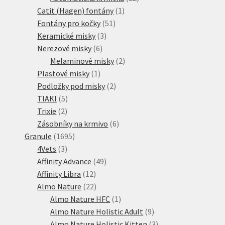
1
produktů
Catit (Hagen) fontány
1
51
produkt
Fontány pro kočky
51
3
produktů
Keramické misky
3
6
produkty
Nerezové misky
6
produktů
2
Melaminové misky
2
1
produkty
Plastové misky
1
produkt
2
Podložky pod misky
2
5
produkty
TIAKI
5
2
produktů
Trixie
2
produkty
6
Zásobníky na krmivo
6
1695
produktů
Granule
1695
3
produktů
4Vets
3
produkty
49
Affinity Advance
49
12
produktů
Affinity Libra
12
produktů
22
Almo Nature
22
produktů
1
Almo Nature HFC
1
produkt
9
Almo Nature Holistic Adult
9
produktů
3
Almo Nature Holistic Kitten
3