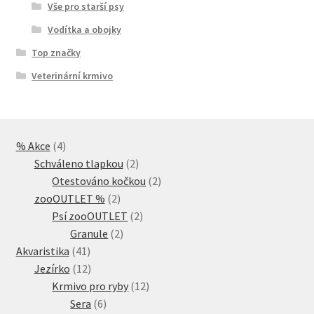
Vše pro starší psy
Vodítka a obojky
Top značky
Veterinární krmivo
4
% Akce
4
produkty
2
Schváleno tlapkou
2
produkty
2
Otestováno kočkou
2
2
produkty
zooOUTLET %
2
produkty
2
Psí zooOUTLET
2
2
produkty
Granule
2
41
produkty
Akvaristika
41
produktů
12
Jezírko
12
produktů
12
Krmivo pro ryby
12
6
produktů
Sera
6