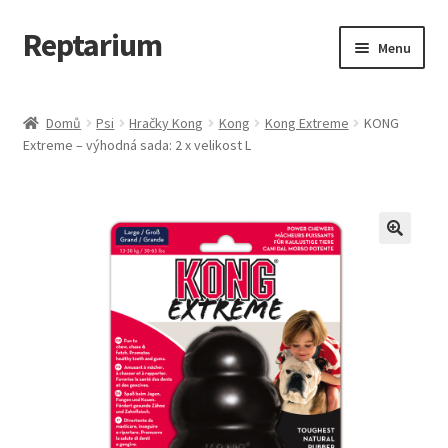
Reptarium
Přeskočit
Přejít
Menu
na
k
navigaci
obsahu
Úvodní stránka
webu
Domů
Psi
Hračky Kong
Kong
Kong Extreme
KONG
Extreme – výhodná sada: 2 x velikost L
Košík
Malá zvířata — Klece, krmivo, vybavení
Můj účet
Obchod
Pokladna
Vše pro kočky