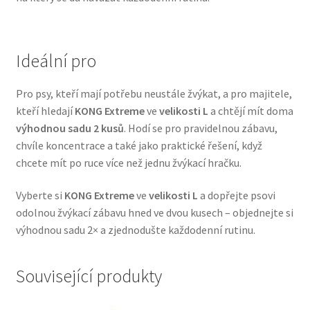
Veterinární dieta pro psy
Vodítka a obojky
Ideální pro
Wolf of Wilderness
Pro psy, kteří mají potřebu neustále žvýkat, a pro majitele,
kteří hledají
KONG Extreme
ve
velikosti L
a chtějí mít doma
výhodnou sadu 2 kusů
. Hodí se pro pravidelnou zábavu,
chvíle koncentrace a také jako praktické řešení, když
chcete mít po ruce více než jednu žvýkací hračku.
Vyberte si
KONG Extreme
ve
velikosti L
a dopřejte psovi
odolnou žvýkací zábavu hned ve dvou kusech – objednejte si
výhodnou sadu 2× a zjednodušte každodenní rutinu.
Související produkty