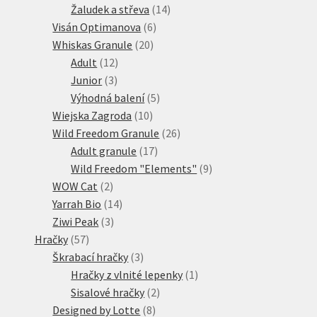
produkty
14
Žaludek a střeva
14
6
produktů
Visán Optimanova
6
20
produktů
Whiskas Granule
20
12
produktů
Adult
12
3
produktů
Junior
3
produkty
5
Výhodná balení
5
10
produktů
Wiejska Zagroda
10
produktů
26
Wild Freedom Granule
26
17
produktů
Adult granule
17
produktů
9
Wild Freedom "Elements"
9
2
produktů
WOW Cat
2
produkty
14
Yarrah Bio
14
3
produktů
Ziwi Peak
3
57
produkty
Hračky
57
produktů
3
Škrabací hračky
3
produkty
1
Hračky z vlnité lepenky
1
2
produkt
Sisalové hračky
2
8
produkty
Designed by Lotte
8