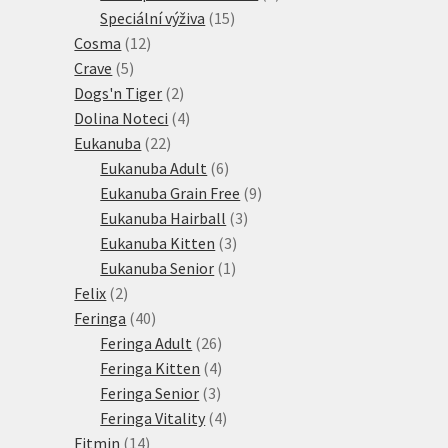
15
produkt
Speciální výživa
15
12
produktů
Cosma
12
5
produktů
Crave
5
produktů
2
Dogs'n Tiger
2
produkty
4
Dolina Noteci
4
22
produkty
Eukanuba
22
produktů
6
Eukanuba Adult
6
produktů
9
Eukanuba Grain Free
9
3
produktů
Eukanuba Hairball
3
3
produkty
Eukanuba Kitten
3
1
produkty
Eukanuba Senior
1
2
produkt
Felix
2
produkty
40
Feringa
40
produktů
26
Feringa Adult
26
produktů
4
Feringa Kitten
4
3
produkty
Feringa Senior
3
produkty
4
Feringa Vitality
4
14
produkty
Fitmin
14