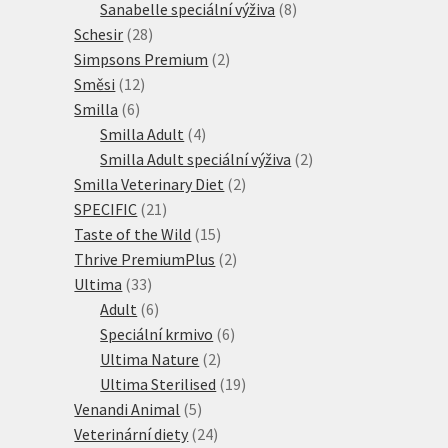
produkt
8
Sanabelle speciální výživa
8
28
produktů
Schesir
28
produktů
2
Simpsons Premium
2
12
produkty
Směsi
12
6
produktů
Smilla
6
produktů
4
Smilla Adult
4
produkty
2
Smilla Adult speciální výživa
2
2
produkty
Smilla Veterinary Diet
2
21
produkty
SPECIFIC
21
produktů
15
Taste of the Wild
15
produktů
2
Thrive PremiumPlus
2
33
produkty
Ultima
33
produktů
6
Adult
6
produktů
6
Speciální krmivo
6
2
produktů
Ultima Nature
2
produkty
19
Ultima Sterilised
19
5
produktů
Venandi Animal
5
produktů
24
Veterinární diety
24