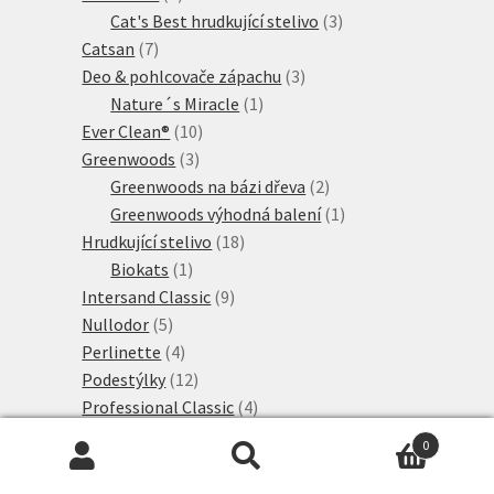
produkty
3
Cat's Best hrudkující stelivo
3
7
produkty
Catsan
7
produktů
3
Deo & pohlcovače zápachu
3
1
produkty
Nature´s Miracle
1
10
produkt
Ever Clean®
10
3
produktů
Greenwoods
3
produkty
2
Greenwoods na bázi dřeva
2
produkty
1
Greenwoods výhodná balení
1
18
produkt
Hrudkující stelivo
18
1
produktů
Biokats
1
produkt
9
Intersand Classic
9
5
produktů
Nullodor
5
produktů
4
Perlinette
4
produkty
12
Podestýlky
12
produktů
4
Professional Classic
4
10
produkty
Rostlinné stelivo
10
0
produktů
8
Sanicat Professional
8
Hledat:
Hledat
2
produktů
Sepicat
2