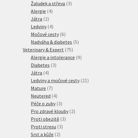
produktů
3
Žaludek a střeva
3
4
produkty
Alergie
4
2
produkty
Játra
2
produkty
4
Ledviny
4
produkty
6
Močové cesty
6
produktů
5
Nadváha & diabetes
5
75
produktů
Veterinary & Expert
75
produktů
9
Alergie a intolerance
9
3
produktů
Diabetes
3
4
produkty
Játra
4
produkty
21
Ledviny a močové cesty
21
7
produktů
Mature
7
produktů
4
Neutered
4
produkty
3
Péče o zuby
3
produkty
2
Pro zdravé klouby
2
3
produkty
Proti obezitě
3
3
produkty
Proti stresu
3
2
produkty
Srst a kůže
2