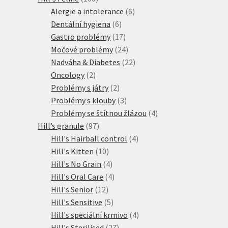
produktů
6
Alergie a intolerance
6
6
produktů
Dentální hygiena
6
produktů
17
Gastro problémy
17
produktů
24
Močové problémy
24
produktů
22
Nadváha & Diabetes
22
2
produktů
Oncology
2
produkty
2
Problémy s játry
2
produkty
3
Problémy s klouby
3
produkty
4
Problémy se štítnou žlázou
4
97
produkty
Hill’s granule
97
produktů
4
Hill's Hairball control
4
10
produkty
Hill's Kitten
10
produktů
4
Hill's No Grain
4
produkty
4
Hill's Oral Care
4
12
produkty
Hill's Senior
12
produktů
5
Hill's Sensitive
5
produktů
4
Hill's speciální krmivo
4
27
produkty
Hill's Sterilised
27