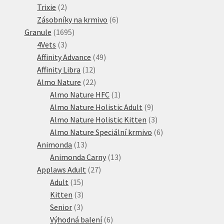
2
produktů
Trixie
2
produkty
6
Zásobníky na krmivo
6
1695
produktů
Granule
1695
3
produktů
4Vets
3
produkty
49
Affinity Advance
49
12
produktů
Affinity Libra
12
produktů
22
Almo Nature
22
produktů
1
Almo Nature HFC
1
produkt
9
Almo Nature Holistic Adult
9
produktů
3
Almo Nature Holistic Kitten
3
produkty
6
Almo Nature Speciální krmivo
6
13
produktů
Animonda
13
produktů
13
Animonda Carny
13
27
produktů
Applaws Adult
27
15
produktů
Adult
15
produktů
3
Kitten
3
3
produkty
Senior
3
produkty
6
Výhodná balení
6