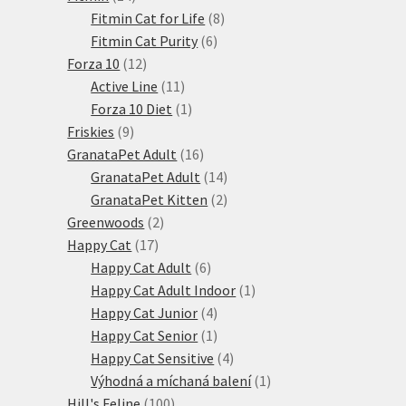
produktů
8
Fitmin Cat for Life
8
6
produktů
Fitmin Cat Purity
6
12
produktů
Forza 10
12
produktů
11
Active Line
11
produktů
1
Forza 10 Diet
1
9
produkt
Friskies
9
produktů
16
GranataPet Adult
16
produktů
14
GranataPet Adult
14
produktů
2
GranataPet Kitten
2
2
produkty
Greenwoods
2
17
produkty
Happy Cat
17
produktů
6
Happy Cat Adult
6
produktů
1
Happy Cat Adult Indoor
1
4
produkt
Happy Cat Junior
4
produkty
1
Happy Cat Senior
1
produkt
4
Happy Cat Sensitive
4
produkty
1
Výhodná a míchaná balení
1
100
produkt
Hill's Feline
100