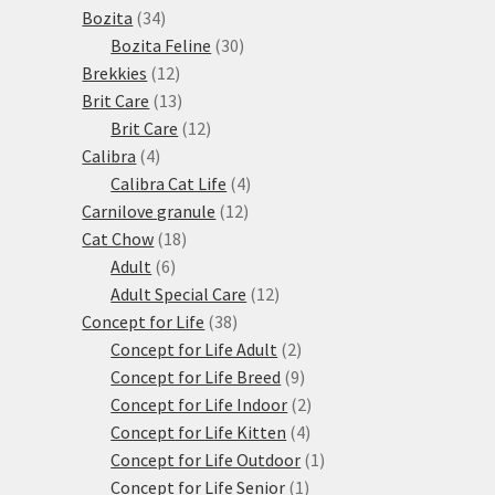
34
produktů
Bozita
34
produktů
30
Bozita Feline
30
12
produktů
Brekkies
12
produktů
13
Brit Care
13
produktů
12
Brit Care
12
4
produktů
Calibra
4
produkty
4
Calibra Cat Life
4
12
produkty
Carnilove granule
12
18
produktů
Cat Chow
18
6
produktů
Adult
6
produktů
12
Adult Special Care
12
38
produktů
Concept for Life
38
produktů
2
Concept for Life Adult
2
produkty
9
Concept for Life Breed
9
produktů
2
Concept for Life Indoor
2
4
produkty
Concept for Life Kitten
4
produkty
1
Concept for Life Outdoor
1
1
produkt
Concept for Life Senior
1