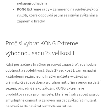
nekupují odhadem.
KONG Extreme řady
– zaměřeno na
odolné žvýkací
N&D Farmina pro psy — Italské holistic krmivo
využití
, které odpovídá psům se silným žvýkáním a
zájmem o hračky.
Oblečky pro psy
Pamlsky pro psy
Proč si vybrat KONG Extreme –
Pelíšky pro psy
výhodnou sadu 2× velikost L
Ortopedické pelíšky
Když pes začne s hračkou pracovat „naostro“, rozhoduje
odolnost a spolehlivost. Sada
2× velikost L
vám usnadní
Přepravky pro psy
každodenní režim: jednu hračku můžete využívat při
tréninku či zábavě doma a druhou mít připravenou na další
Purizon pro psy — Vysoký obsah masa, bez obilovin
sezení, případně i jako záložní. KONG Extreme je
produktová řada pro majitele, kteří řeší, jak zapojit psa do
smysluplné činnosti a zároveň mu dát žvýkací stimulant,
Royal Canin pro psy
na který se dá navázat každodenní rutina.