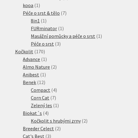
1
produkt
kooa
1
produkt
7
Péče o srst & tělo
7
1
produktů
8in1
1
produkt
1
FURminator
1
produkt
1
Masážní pomůcky a péče o srst
1
3
produkt
Péče o srst
3
170
produkty
Kočkolit
170
produktů
1
Advance
1
produkt
2
Almo Nature
2
1
produkty
Anibest
1
12
produkt
Benek
12
produktů
4
Compact
4
7
produkty
Corn Cat
7
produktů
1
Zelený les
1
4
produkt
Biokat´s
4
produkty
2
Kočkolit s hrubými zrny
2
2
produkty
Breeder Celect
2
3
produkty
Cat's Best
3