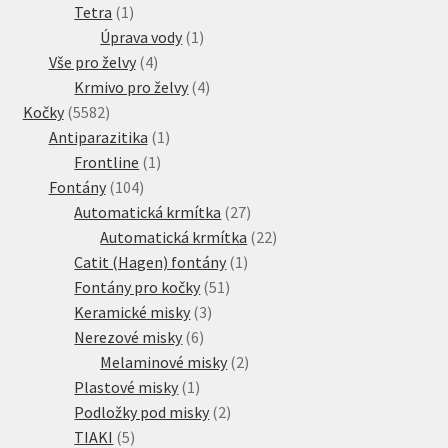
1
produkt
Tetra
1
produkt
1
Úprava vody
1
4
produkt
Vše pro želvy
4
produkty
4
Krmivo pro želvy
4
5582
produkty
Kočky
5582
produktů
1
Antiparazitika
1
1
produkt
Frontline
1
104
produkt
Fontány
104
produktů
27
Automatická krmítka
27
produktů
22
Automatická krmítka
22
1
produktů
Catit (Hagen) fontány
1
51
produkt
Fontány pro kočky
51
3
produktů
Keramické misky
3
6
produkty
Nerezové misky
6
produktů
2
Melaminové misky
2
1
produkty
Plastové misky
1
produkt
2
Podložky pod misky
2
5
produkty
TIAKI
5