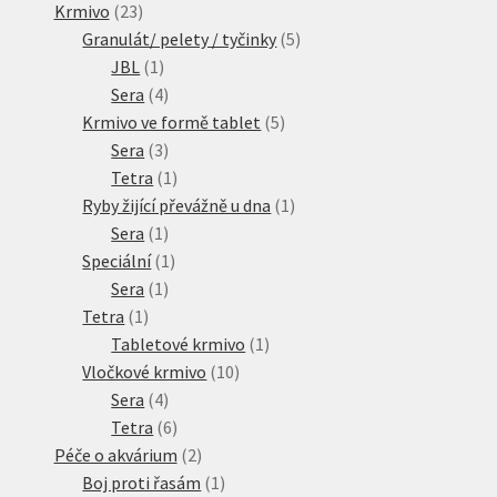
23
produktů
Krmivo
23
produktů
5
Granulát/ pelety / tyčinky
5
1
produktů
JBL
1
produkt
4
Sera
4
produkty
5
Krmivo ve formě tablet
5
3
produktů
Sera
3
produkty
1
Tetra
1
produkt
1
Ryby žijící převážně u dna
1
1
produkt
Sera
1
produkt
1
Speciální
1
1
produkt
Sera
1
1
produkt
Tetra
1
produkt
1
Tabletové krmivo
1
10
produkt
Vločkové krmivo
10
4
produktů
Sera
4
produkty
6
Tetra
6
produktů
2
Péče o akvárium
2
produkty
1
Boj proti řasám
1