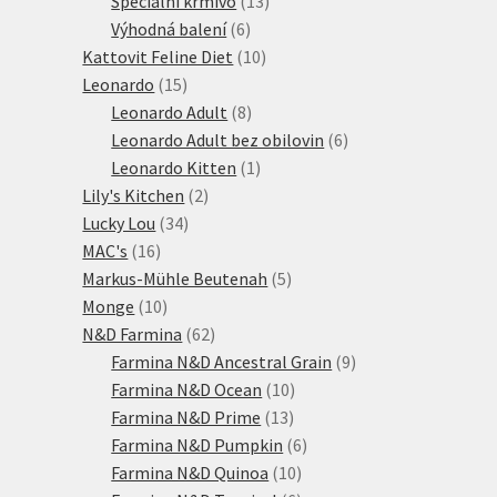
Speciální krmivo
13
6
produktů
Výhodná balení
6
produktů
10
Kattovit Feline Diet
10
15
produktů
Leonardo
15
produktů
8
Leonardo Adult
8
produktů
6
Leonardo Adult bez obilovin
6
1
produktů
Leonardo Kitten
1
2
produkt
Lily's Kitchen
2
34
produkty
Lucky Lou
34
16
produktů
MAC's
16
produktů
5
Markus-Mühle Beutenah
5
10
produktů
Monge
10
produktů
62
N&D Farmina
62
produktů
9
Farmina N&D Ancestral Grain
9
10
produktů
Farmina N&D Ocean
10
13
produktů
Farmina N&D Prime
13
produktů
6
Farmina N&D Pumpkin
6
10
produktů
Farmina N&D Quinoa
10