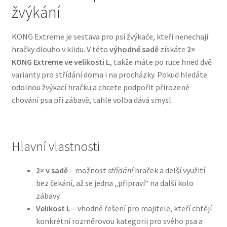
žvýkání
Bozita pro psy — Švédské krmivo s nordickou kvalitou
KONG Extreme je sestava pro psí žvýkače, kteří nenechají
hračky dlouho v klidu. V této
výhodné sadě
získáte
2×
Brit pro psy
KONG Extreme ve velikosti L
, takže máte po ruce hned dvě
varianty pro střídání doma i na procházky. Pokud hledáte
Granule pro psy
odolnou žvýkací hračku a chcete podpořit přirozené
chování psa při zábavě, tahle volba dává smysl.
Natural Trainer pro psy — Italské krmivo s
přírodními složkami
Hlavní vlastnosti
Happy Dog — Německá kvalita a přirozené složení
2× v sadě
– možnost
střídání
hraček a delší využití
Hill’s pro psy
bez čekání, až se jedna „připraví“ na další kolo
zábavy.
Hračky pro psy
Velikost L
– vhodné řešení pro majitele, kteří chtějí
konkrétní rozměrovou kategorii pro svého psa a
Konzervy a kapsičky pro psy