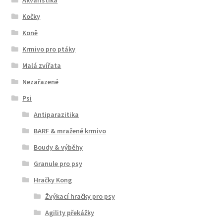
Kočky
Koně
Krmivo pro ptáky
Malá zvířata
Nezařazené
Psi
Antiparazitika
BARF & mražené krmivo
Boudy & výběhy
Granule pro psy
Hračky Kong
Žvýkací hračky pro psy
Agility překážky