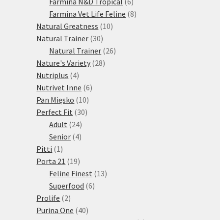
produktů
6
Farmina N&D Tropical
6
produktů
8
Farmina Vet Life Feline
8
10
produktů
Natural Greatness
10
30
produktů
Natural Trainer
30
produktů
26
Natural Trainer
26
28
produktů
Nature's Variety
28
4
produktů
Nutriplus
4
produkty
6
Nutrivet Inne
6
10
produktů
Pan Mięsko
10
30
produktů
Perfect Fit
30
24
produktů
Adult
24
4
produktů
Senior
4
1
produkty
Pitti
1
produkt
19
Porta 21
19
produktů
13
Feline Finest
13
6
produktů
Superfood
6
2
produktů
Prolife
2
produkty
40
Purina One
40