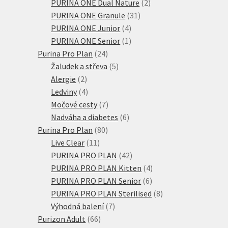
produktů
2
PURINA ONE Dual Nature
2
31
produkty
PURINA ONE Granule
31
4
produktů
PURINA ONE Junior
4
produkty
1
PURINA ONE Senior
1
24
produkt
Purina Pro Plan
24
produktů
5
Žaludek a střeva
5
2
produktů
Alergie
2
produkty
4
Ledviny
4
produkty
7
Močové cesty
7
produktů
6
Nadváha a diabetes
6
80
produktů
Purina Pro Plan
80
11
produktů
Live Clear
11
produktů
42
PURINA PRO PLAN
42
produktů
4
PURINA PRO PLAN Kitten
4
6
produkty
PURINA PRO PLAN Senior
6
produktů
8
PURINA PRO PLAN Sterilised
8
7
produktů
Výhodná balení
7
66
produktů
Purizon Adult
66