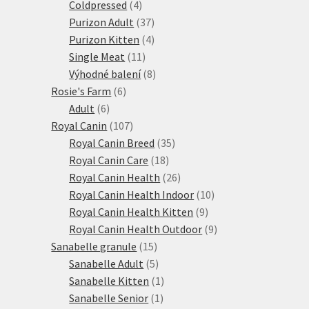
produktů
4
Coldpressed
4
produkty
37
Purizon Adult
37
produktů
4
Purizon Kitten
4
11
produkty
Single Meat
11
produktů
8
Výhodné balení
8
6
produktů
Rosie's Farm
6
6
produktů
Adult
6
produktů
107
Royal Canin
107
produktů
35
Royal Canin Breed
35
18
produktů
Royal Canin Care
18
produktů
26
Royal Canin Health
26
produktů
10
Royal Canin Health Indoor
10
9
produktů
Royal Canin Health Kitten
9
produktů
9
Royal Canin Health Outdoor
9
15
produktů
Sanabelle granule
15
produktů
5
Sanabelle Adult
5
produktů
1
Sanabelle Kitten
1
1
produkt
Sanabelle Senior
1