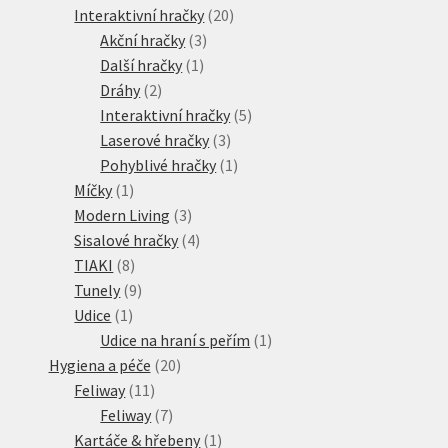
produktů
20
Interaktivní hračky
20
3
produktů
Akční hračky
3
1
produkty
Další hračky
1
2
produkt
Dráhy
2
produkty
5
Interaktivní hračky
5
3
produktů
Laserové hračky
3
produkty
1
Pohyblivé hračky
1
1
produkt
Míčky
1
produkt
3
Modern Living
3
produkty
4
Sisalové hračky
4
8
produkty
TIAKI
8
produktů
9
Tunely
9
1
produktů
Udice
1
produkt
1
Udice na hraní s peřím
1
20
produkt
Hygiena a péče
20
11
produktů
Feliway
11
produktů
7
Feliway
7
produktů
1
Kartáče & hřebeny
1