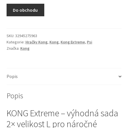
N&D Farmina pro kočky — Italské holistic krmivo
Do obchodu
Odpočívadla pro kočky
Pamlsky pro kočky
SKU:
32945275963
Kategorie:
Hračky Kong
,
Kong
,
Kong Extreme
,
Psi
Značka:
Kong
Purizon pro kočky
Royal Canin pro kočky
Popis
Škrabadla pro kočky
Popis
Veterinární dieta pro kočky
KONG Extreme – výhodná sada
Vše pro psy — Krmivo, doplňky, vybavení
2× velikost L pro náročné
Boudy a výběhy