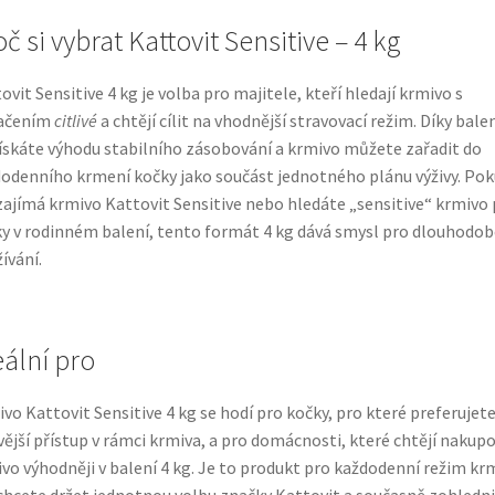
č si vybrat Kattovit Sensitive – 4 kg
ovit Sensitive 4 kg je volba pro majitele, kteří hledají krmivo s
ačením
citlivé
a chtějí cílit na vhodnější stravovací režim. Díky balen
ískáte výhodu stabilního zásobování a krmivo můžete zařadit do
odenního krmení kočky jako součást jednotného plánu výživy. Po
zajímá krmivo Kattovit Sensitive nebo hledáte „sensitive“ krmivo 
y v rodinném balení, tento formát 4 kg dává smysl pro dlouhodob
ívání.
eální pro
vo Kattovit Sensitive 4 kg se hodí pro kočky, pro které preferujet
ivější přístup v rámci krmiva, a pro domácnosti, které chtějí nakup
vo výhodněji v balení 4 kg. Je to produkt pro každodenní režim kr