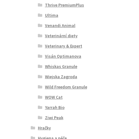
Thrive PremiumPlus
Ultima
Venandi Animal
Veterinární diety
Veterinary & Expert
Visán Optimanova
Whiskas Granule
Wiejska Zagroda
Wild Freedom Granule
WOW Cat
Yarrah Bio
Ziwi Peak
Hračky
Hygiena a péče