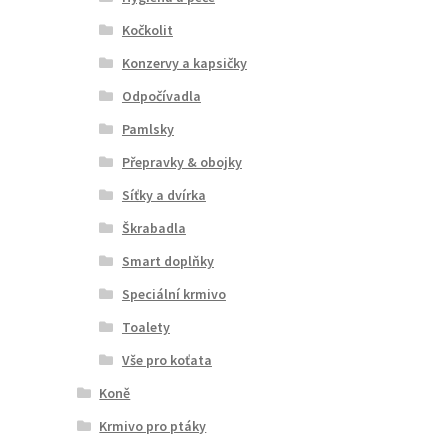
Kočkolit
Konzervy a kapsičky
Odpočívadla
Pamlsky
Přepravky & obojky
Síťky a dvírka
Škrabadla
Smart doplňky
Speciální krmivo
Toalety
Vše pro koťata
Koně
Krmivo pro ptáky