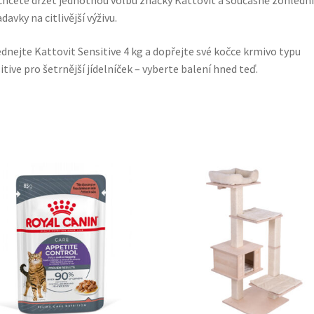
chcete držet jednotnou volbu značky Kattovit a současně zohledni
davky na citlivější výživu.
dnejte Kattovit Sensitive 4 kg a dopřejte své kočce krmivo typu
itive pro šetrnější jídelníček – vyberte balení hned teď.