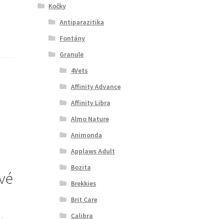
Kočky
Antiparazitika
Fontány
Granule
4Vets
Affinity Advance
Affinity Libra
Almo Nature
Animonda
Applaws Adult
Bozita
ivé
Brekkies
Brit Care
Calibra