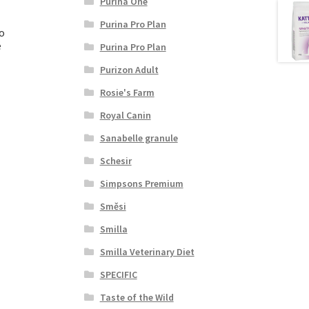
Purina One
Purina Pro Plan
lo
é
Purina Pro Plan
Purizon Adult
Rosie's Farm
Royal Canin
Sanabelle granule
Schesir
Simpsons Premium
Směsi
Smilla
Smilla Veterinary Diet
SPECIFIC
Taste of the Wild