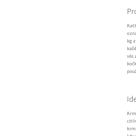
Pro
Katt
ozn
kg z
každ
vás 
kočk
použ
Id
Krmi
citl
krmi