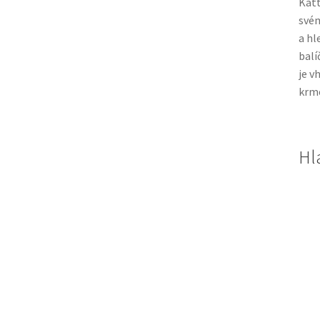
Katt
svém
a hl
balí
je v
krme
Hl