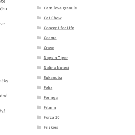
ete
Carnilove granule
íčku
Cat Chow
ive
Concept for Life
Cosma
Crave
Dogs'n Tiger
Dolina Noteci
Eukanuba
očky
Felix
adné
Feringa
Fitmin
dyž
Forza 10
Friskies