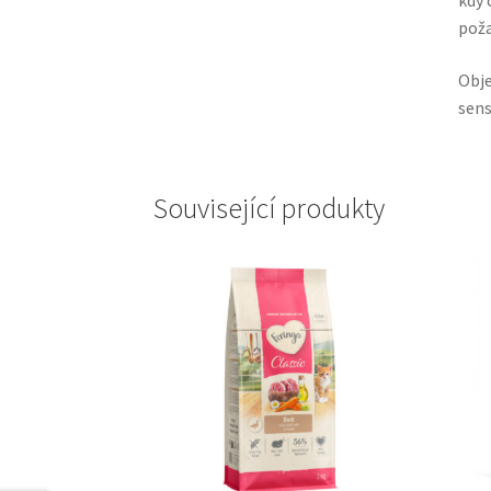
kdy 
poža
Obje
sens
Související produkty