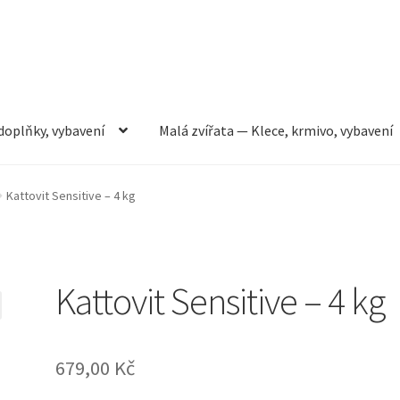
doplňky, vybavení
Malá zvířata — Klece, krmivo, vybavení
rmivo, vybavení
Můj účet
Obchod
Pokladna
Vše pro kočky
Kattovit Sensitive – 4 kg
Kattovit Sensitive – 4 kg
679,00
Kč