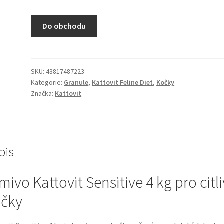
Do obchodu
SKU:
43817487223
Kategorie:
Granule
,
Kattovit Feline Diet
,
Kočky
Značka:
Kattovit
pis
mivo Kattovit Sensitive 4 kg pro citl
čky