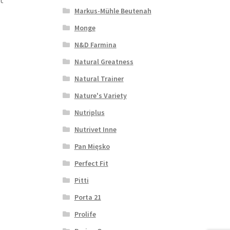
t
Markus-Mühle Beutenah
Monge
N&D Farmina
Natural Greatness
Natural Trainer
Nature's Variety
Nutriplus
Nutrivet Inne
Pan Mięsko
Perfect Fit
Pitti
Porta 21
Prolife