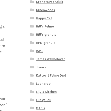
GranataPet Adult
Greenwoods
Happy Cat
Hill's Feline
í 4
Hill’s granule
kud
HPM granule
pro
IAMS
é
James Wellbeloved
Josera
Kattovit Feline Diet
Leonardo
Lily's Kitchen
e
ovat
Lucky Lou
mení,
MAC's