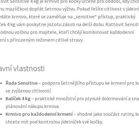
ovit Sensitive 4 kg je krmivo pro kočky určené pro období, kdy chc
u mazlíčkovi dopřát šetrnou výživu. Pokud řešíte citlivost v jídeln
edáte krmivo, které se zaměřuje na „sensitive“ přístup, praktický
ček 4 kg vám poskytne jistotu zásob na delší dobu. Kattovit Sensit
hodnou volbou pro majitele, kteří chtějí kombinovat každodenní
ní s přirozeným režimem citlivé stravy.
avní vlastnosti
Řada Sensitive
– podpora šetrnějšího přístupu ke krmení pro k
se zvýšenou citlivostí.
Balíček 4 kg
– praktické množství pro plynulé dokrmování a sn
plánování nákupu krmiva.
Krmivo pro každodenní krmení
– vhodné jako součást rutiny, k
chcete mít pod kontrolou jídelníček své kočky.