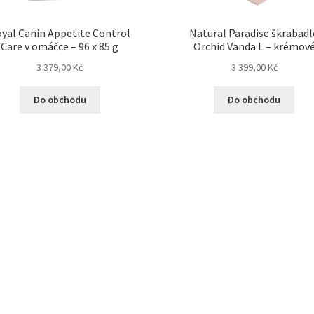
yal Canin Appetite Control
Natural Paradise škrabad
Care v omáčce – 96 x 85 g
Orchid Vanda L – krémov
3 379,00
Kč
3 399,00
Kč
Do obchodu
Do obchodu