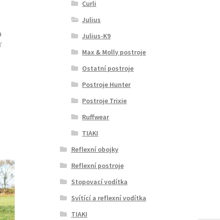
Curli
Julius
a
Julius-K9
í
Max & Molly postroje
Ostatní postroje
Postroje Hunter
Postroje Trixie
Ruffwear
TIAKI
Reflexní obojky
Reflexní postroje
Stopovací vodítka
Svítící a reflexní vodítka
TIAKI