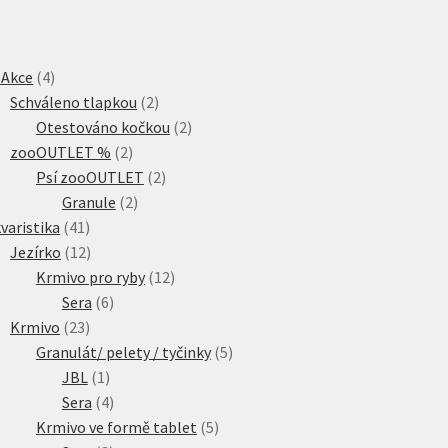
4
 Akce
4
produkty
2
Schváleno tlapkou
2
produkty
2
Otestováno kočkou
2
2
produkty
zooOUTLET %
2
produkty
2
Psí zooOUTLET
2
2
produkty
Granule
2
41
produkty
varistika
41
produktů
12
Jezírko
12
produktů
12
Krmivo pro ryby
12
6
produktů
Sera
6
23
produktů
Krmivo
23
produktů
5
Granulát/ pelety / tyčinky
5
1
produktů
JBL
1
produkt
4
Sera
4
produkty
5
Krmivo ve formě tablet
5