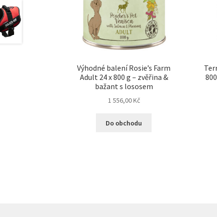
Výhodné balení Rosie’s Farm
Terr
Adult 24 x 800 g – zvěřina &
800
bažant s lososem
1 556,00
Kč
Do obchodu