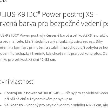
LIUS-K9 IDC® Power postroj XS –
rvená barva pro bezpečné vedení p
US-K9 IDC® Power postroj v
červené
barvě a velikosti
XS
je prakti
a pro majitele, kteří hledají pevný a funkční
postroj pro psy
. Díky
ření na komfort při nošení a stabilnímu úchopu při pohybu se ho
odenní procházky i trénink, kde chcete mít psa pod kontrolou. O
níku pro velikost XS činí
40–53 cm
.
avní vlastnosti
Postroj IDC® Power od JULIUS-K9
– určený pro spolehlivé vede
při běžné chůzi i dynamickém pohybu psa.
Velikost XS
– vhodný pro psy s obvodem hrudníku
40–53 cm
, ab