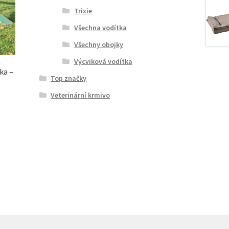
Trixie
Všechna vodítka
Všechny obojky
Výcviková vodítka
vka –
Top značky
Veterinární krmivo