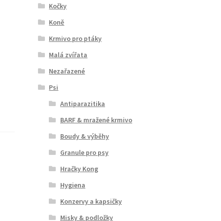
Kočky
Koně
Krmivo pro ptáky
Malá zvířata
Nezařazené
Psi
Antiparazitika
BARF & mražené krmivo
Boudy & výběhy
Granule pro psy
Hračky Kong
Hygiena
Konzervy a kapsičky
Misky & podložky