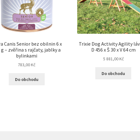
a Canis Senior bez obilnin 6 x
Trixie Dog Activity Agility lá
 g – zvěřina s rajčaty, jablky a
D 456 x Š 30 x V 64 cm
bylinkami
5 881,00
Kč
783,00
Kč
Do obchodu
Do obchodu