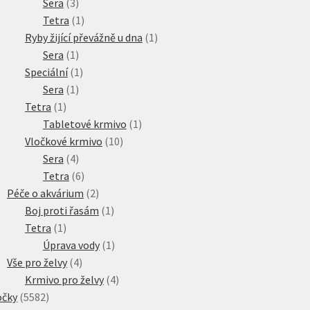
3
produktů
Sera
3
produkty
1
Tetra
1
produkt
1
Ryby žijící převážně u dna
1
1
produkt
Sera
1
produkt
1
Speciální
1
1
produkt
Sera
1
1
produkt
Tetra
1
produkt
1
Tabletové krmivo
1
10
produkt
Vločkové krmivo
10
4
produktů
Sera
4
produkty
6
Tetra
6
produktů
2
Péče o akvárium
2
produkty
1
Boj proti řasám
1
1
produkt
Tetra
1
produkt
1
Úprava vody
1
4
produkt
Vše pro želvy
4
produkty
4
Krmivo pro želvy
4
5582
produkty
očky
5582