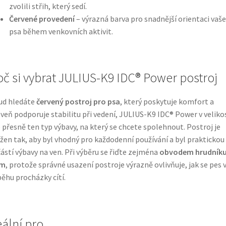
zvolili střih, který sedí.
Červené provedení
– výrazná barva pro snadnější orientaci vaš
psa během venkovních aktivit.
oč si vybrat JULIUS-K9 IDC® Power postroj
ud hledáte
červený postroj pro psa
, který poskytuje komfort a
veň podporuje stabilitu při vedení, JULIUS-K9 IDC® Power v veliko
e přesně ten typ výbavy, na který se chcete spolehnout. Postroj je
žen tak, aby byl vhodný pro každodenní používání a byl praktickou
ástí výbavy na ven. Při výběru se řiďte zejména
obvodem hrudníku
cm
, protože správné usazení postroje výrazně ovlivňuje, jak se pes 
ěhu procházky cítí.
eální pro