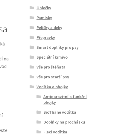
Oblečky
Pamlsky
sa
Pelíšky a deky
Přepravky
cká
Smart doplňky pro psy
Speciální krmivo
dí na
bvod
Vše pro štěňata
Vše pro starší psy
Vodítka a obojky
Antiparazitní a funkční
obojky
BioThane vodítka
ní
Doplňky na procházku
yste
Flexi vodítka