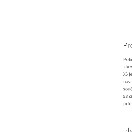
Pr
Pok
záro
XS j
navr
souč
53 
průb
Id