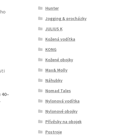
Hunter
eho
Jogging & procházky
JULIUS K
Kožená vodítka
KONG
Kožené obojky
Max& Molly
sti
Náhubky
Nomad Tales
 40–
Nylonová vodítka
v
Nylonové obojky
Přívěsky na obojek
Postroje