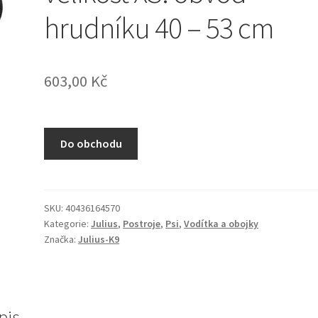
hrudníku 40 – 53 cm
603,00
Kč
Do obchodu
SKU:
40436164570
Kategorie:
Julius
,
Postroje
,
Psi
,
Vodítka a obojky
Značka:
Julius-K9
pis