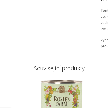
Ten
veli
vodí
post
Vybe
prov
Související produkty