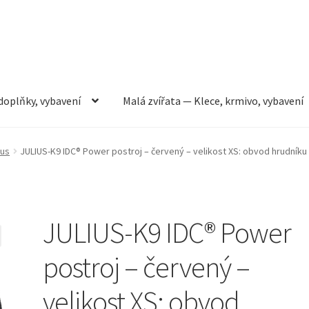
doplňky, vybavení
Malá zvířata — Klece, krmivo, vybavení
rmivo, vybavení
Můj účet
Obchod
Pokladna
Vše pro kočky
ius
JULIUS-K9 IDC® Power postroj – červený – velikost XS: obvod hrudníku
JULIUS-K9 IDC® Power
postroj – červený –
velikost XS: obvod