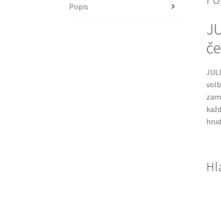
Popis
JU
če
JULI
volb
zamě
každ
hrud
Hl