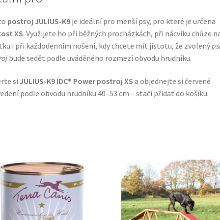
to
postroj JULIUS-K9
je ideální pro menší psy, pro které je určena
kost XS
. Využijete ho při běžných procházkách, při nácviku chůze n
tku i při každodenním nošení, kdy chcete mít jistotu, že zvolený
ps
roj
bude sedět podle uváděného rozmezí obvodu hrudníku.
rte si
JULIUS-K9 IDC® Power postroj XS
a objednejte si červené
edení podle obvodu hrudníku 40–53 cm – stačí přidat do košíku.