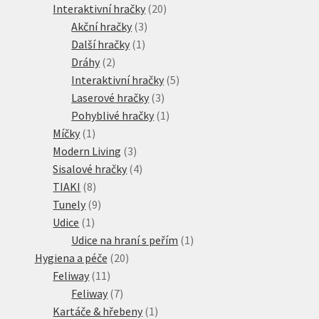
produktů
20
Interaktivní hračky
20
3
produktů
Akční hračky
3
1
produkty
Další hračky
1
2
produkt
Dráhy
2
produkty
5
Interaktivní hračky
5
3
produktů
Laserové hračky
3
produkty
1
Pohyblivé hračky
1
1
produkt
Míčky
1
produkt
3
Modern Living
3
produkty
4
Sisalové hračky
4
8
produkty
TIAKI
8
produktů
9
Tunely
9
1
produktů
Udice
1
produkt
1
Udice na hraní s peřím
1
20
produkt
Hygiena a péče
20
11
produktů
Feliway
11
produktů
7
Feliway
7
produktů
1
Kartáče & hřebeny
1