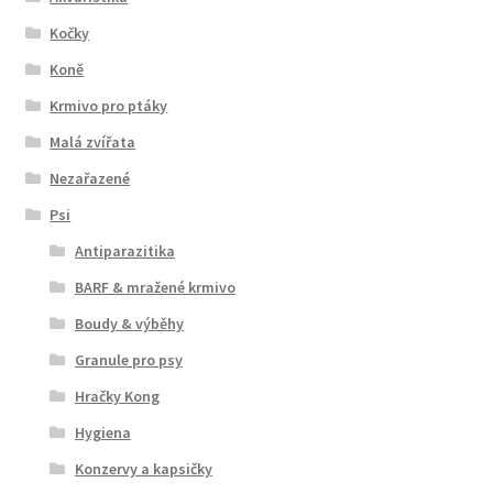
Kočky
Koně
Krmivo pro ptáky
Malá zvířata
Nezařazené
Psi
Antiparazitika
BARF & mražené krmivo
Boudy & výběhy
Granule pro psy
Hračky Kong
Hygiena
Konzervy a kapsičky