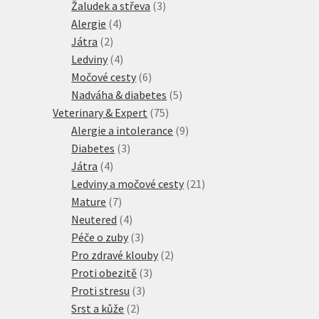
produktů
3
Žaludek a střeva
3
4
produkty
Alergie
4
2
produkty
Játra
2
produkty
4
Ledviny
4
produkty
6
Močové cesty
6
produktů
5
Nadváha & diabetes
5
75
produktů
Veterinary & Expert
75
produktů
9
Alergie a intolerance
9
3
produktů
Diabetes
3
4
produkty
Játra
4
produkty
21
Ledviny a močové cesty
21
7
produktů
Mature
7
produktů
4
Neutered
4
produkty
3
Péče o zuby
3
produkty
2
Pro zdravé klouby
2
3
produkty
Proti obezitě
3
3
produkty
Proti stresu
3
2
produkty
Srst a kůže
2