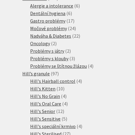
produktů
6
Alergie a intolerance
6
6
produktů
Dentální hygiena
6
produktů
17
Gastro problémy
17
produktů
24
Močové problémy
24
produktů
22
Nadváha & Diabetes
22
2
produktů
Oncology
2
produkty
2
Problémy s játry
2
produkty
3
Problémy s klouby
3
produkty
4
Problémy se štítnou žlázou
4
97
produkty
Hill’s granule
97
produktů
4
Hill's Hairball control
4
10
produkty
Hill's Kitten
10
produktů
4
Hill's No Grain
4
produkty
4
Hill's Oral Care
4
12
produkty
Hill's Senior
12
produktů
5
Hill's Sensitive
5
produktů
4
Hill's speciální krmivo
4
27
produkty
Hill's Sterilised
27