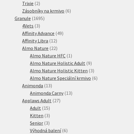
2
produktů
Trixie
2
produkty
6
Zásobníky na krmivo
6
1695
produktů
Granule
1695
3
produktů
4Vets
3
produkty
49
Affinity Advance
49
12
produktů
Affinity Libra
12
produktů
22
Almo Nature
22
produktů
1
Almo Nature HFC
1
produkt
9
Almo Nature Holistic Adult
9
produktů
3
Almo Nature Holistic Kitten
3
produkty
6
Almo Nature Speciální krmivo
6
13
produktů
Animonda
13
produktů
13
Animonda Carny
13
27
produktů
Applaws Adult
27
15
produktů
Adult
15
produktů
3
Kitten
3
3
produkty
Senior
3
produkty
6
Výhodná balení
6