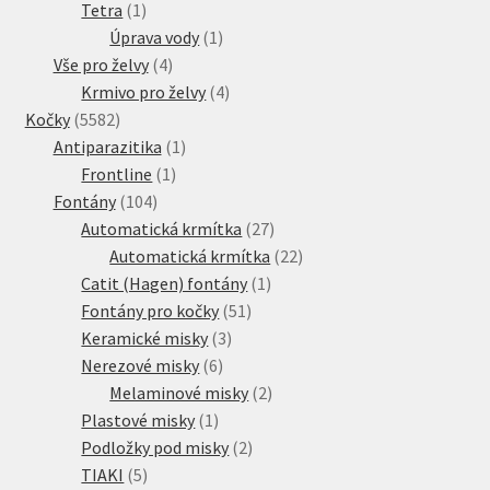
1
produkt
Tetra
1
produkt
1
Úprava vody
1
4
produkt
Vše pro želvy
4
produkty
4
Krmivo pro želvy
4
5582
produkty
Kočky
5582
produktů
1
Antiparazitika
1
1
produkt
Frontline
1
104
produkt
Fontány
104
produktů
27
Automatická krmítka
27
produktů
22
Automatická krmítka
22
1
produktů
Catit (Hagen) fontány
1
51
produkt
Fontány pro kočky
51
3
produktů
Keramické misky
3
6
produkty
Nerezové misky
6
produktů
2
Melaminové misky
2
1
produkty
Plastové misky
1
produkt
2
Podložky pod misky
2
5
produkty
TIAKI
5