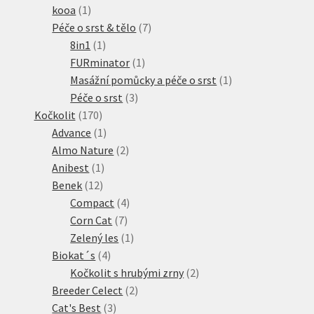
1
produkt
kooa
1
produkt
7
Péče o srst & tělo
7
1
produktů
8in1
1
produkt
1
FURminator
1
produkt
1
Masážní pomůcky a péče o srst
1
3
produkt
Péče o srst
3
170
produkty
Kočkolit
170
produktů
1
Advance
1
produkt
2
Almo Nature
2
1
produkty
Anibest
1
12
produkt
Benek
12
produktů
4
Compact
4
7
produkty
Corn Cat
7
produktů
1
Zelený les
1
4
produkt
Biokat´s
4
produkty
2
Kočkolit s hrubými zrny
2
2
produkty
Breeder Celect
2
3
produkty
Cat's Best
3