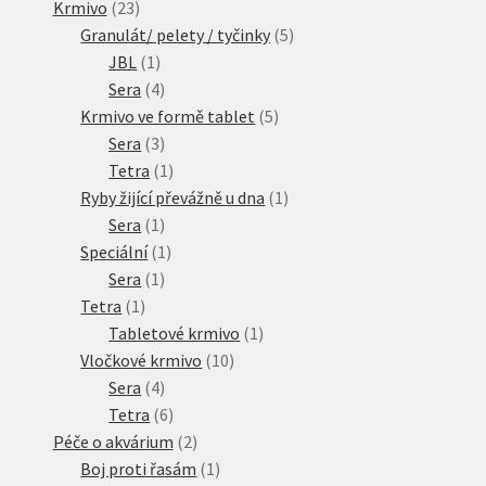
23
produktů
Krmivo
23
produktů
5
Granulát/ pelety / tyčinky
5
1
produktů
JBL
1
produkt
4
Sera
4
produkty
5
Krmivo ve formě tablet
5
3
produktů
Sera
3
produkty
1
Tetra
1
produkt
1
Ryby žijící převážně u dna
1
1
produkt
Sera
1
produkt
1
Speciální
1
1
produkt
Sera
1
1
produkt
Tetra
1
produkt
1
Tabletové krmivo
1
10
produkt
Vločkové krmivo
10
4
produktů
Sera
4
produkty
6
Tetra
6
produktů
2
Péče o akvárium
2
produkty
1
Boj proti řasám
1