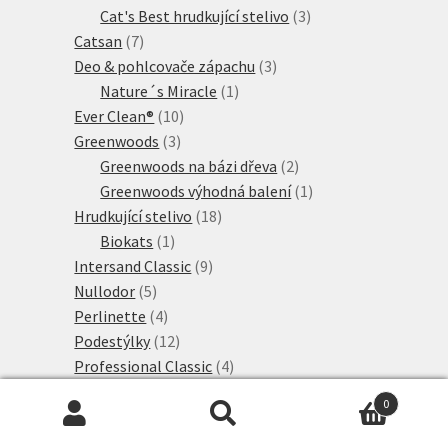
produkty
3
Cat's Best hrudkující stelivo
3
7
produkty
Catsan
7
produktů
3
Deo & pohlcovače zápachu
3
1
produkty
Nature´s Miracle
1
10
produkt
Ever Clean®
10
3
produktů
Greenwoods
3
produkty
2
Greenwoods na bázi dřeva
2
produkty
1
Greenwoods výhodná balení
1
18
produkt
Hrudkující stelivo
18
1
produktů
Biokats
1
produkt
9
Intersand Classic
9
5
produktů
Nullodor
5
produktů
4
Perlinette
4
produkty
12
Podestýlky
12
produktů
4
Professional Classic
4
10
produkty
Rostlinné stelivo
10
0
produktů
8
Sanicat Professional
8
Hledat:
Hledat
2
produktů
Sepicat
2