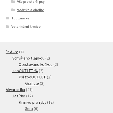
Vše pro starší psy
Vodítka a obojky
Top značky
Veterinární krmivo
4
% Akce
4
produkty
2
Schváleno tlapkou
2
produkty
2
Otestováno kočkou
2
2
produkty
zooOUTLET %
2
produkty
2
Psí zooOUTLET
2
2
produkty
Granule
2
41
produkty
Akvaristika
41
produktů
12
Jezírko
12
produktů
12
Krmivo pro ryby
12
6
produktů
Sera
6