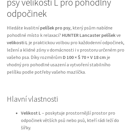
psy velikosti L pro pohodlný
odpočinek
Bozita pro psy — Švédské krmivo s nordickou kvalitou
Hledáte kvalitní
pelíšek pro psy
, který psům nabídne
Brit pro psy
pohodlné místo k relaxaci?
HUNTER Lancaster pelíšek
ve
velikosti L
je praktickou volbou pro každodenní odpočinek,
Granule pro psy
ležení a klidné zóny v domácnosti i v prostoru určeném pro
vašeho psa. Díky rozměrům
D 100 × Š 70 × V 18 cm
je
Natural Trainer pro psy — Italské krmivo s
vhodný pro pohodlné usazení a vytvoření stabilního
přírodními složkami
pelíšku podle potřeby vašeho mazlíčka.
Happy Dog — Německá kvalita a přirozené složení
Hlavní vlastnosti
Hill’s pro psy
Velikost L
– poskytuje prostornější prostor pro
Hračky pro psy
odpočinek větších psů nebo psů, kteří rádi leží do
šířky.
Konzervy a kapsičky pro psy