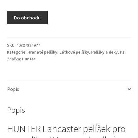
N&D Farmina pro kočky — Italské holistic krmivo
Do obchodu
Odpočívadla pro kočky
Pamlsky pro kočky
SKU:
40307224977
Kategorie:
Hranaté pelíšky
,
Látkové pelíšky
,
Pelíšky a deky
,
Psi
Purizon pro kočky
Značka:
Hunter
Royal Canin pro kočky
Škrabadla pro kočky
Popis
Veterinární dieta pro kočky
Popis
Vše pro psy — Krmivo, doplňky, vybavení
HUNTER Lancaster pelíšek pro
Boudy a výběhy