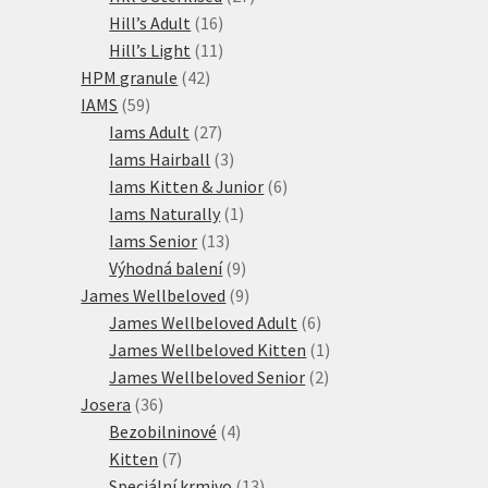
16
produktů
Hill’s Adult
16
produktů
11
Hill’s Light
11
42
produktů
HPM granule
42
59
produktů
IAMS
59
produktů
27
Iams Adult
27
produktů
3
Iams Hairball
3
produkty
6
Iams Kitten & Junior
6
1
produktů
Iams Naturally
1
13
produkt
Iams Senior
13
produktů
9
Výhodná balení
9
produktů
9
James Wellbeloved
9
produktů
6
James Wellbeloved Adult
6
produktů
1
James Wellbeloved Kitten
1
2
produkt
James Wellbeloved Senior
2
36
produkty
Josera
36
produktů
4
Bezobilninové
4
7
produkty
Kitten
7
produktů
13
Speciální krmivo
13