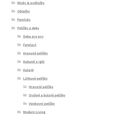
Misky & podložky
Oblečky
Pamlsky
Pelíšky a deky
Deka pro psy
Ferplast
Hranaté pelíšky
Kukaně a iglů
Kulaté
Látkové pelíšky
Hranaté pelíšky
Oválné a kulaté pelíšky
Venkovní pelíšky
Modern Living