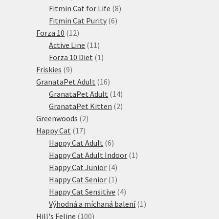
produktů
8
Fitmin Cat for Life
8
6
produktů
Fitmin Cat Purity
6
12
produktů
Forza 10
12
produktů
11
Active Line
11
produktů
1
Forza 10 Diet
1
9
produkt
Friskies
9
produktů
16
GranataPet Adult
16
produktů
14
GranataPet Adult
14
produktů
2
GranataPet Kitten
2
2
produkty
Greenwoods
2
17
produkty
Happy Cat
17
produktů
6
Happy Cat Adult
6
produktů
1
Happy Cat Adult Indoor
1
4
produkt
Happy Cat Junior
4
produkty
1
Happy Cat Senior
1
produkt
4
Happy Cat Sensitive
4
produkty
1
Výhodná a míchaná balení
1
100
produkt
Hill's Feline
100