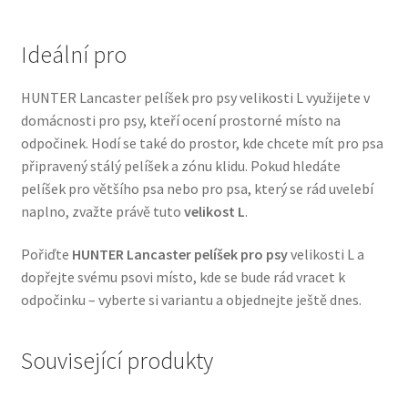
Veterinární dieta pro psy
Ideální pro
Vodítka a obojky
HUNTER Lancaster pelíšek pro psy velikosti L využijete v
Wolf of Wilderness
domácnosti pro psy, kteří ocení prostorné místo na
odpočinek. Hodí se také do prostor, kde chcete mít pro psa
připravený stálý pelíšek a zónu klidu. Pokud hledáte
pelíšek pro většího psa nebo pro psa, který se rád uvelebí
naplno, zvažte právě tuto
velikost L
.
Pořiďte
HUNTER Lancaster pelíšek pro psy
velikosti L a
dopřejte svému psovi místo, kde se bude rád vracet k
odpočinku – vyberte si variantu a objednejte ještě dnes.
Související produkty