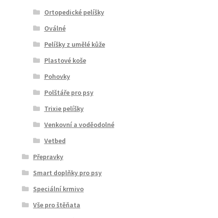
Ortopedické pelíšky
Oválné
Pelíšky z umělé kůže
Plastové koše
Pohovky
Polštáře pro psy
Trixie pelíšky
Venkovní a voděodolné
Vetbed
Přepravky
Smart doplňky pro psy
Speciální krmivo
Vše pro štěňata