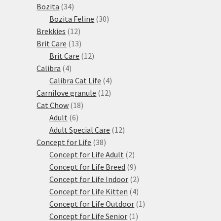
34
produktů
Bozita
34
produktů
30
Bozita Feline
30
12
produktů
Brekkies
12
produktů
13
Brit Care
13
produktů
12
Brit Care
12
4
produktů
Calibra
4
produkty
4
Calibra Cat Life
4
12
produkty
Carnilove granule
12
18
produktů
Cat Chow
18
6
produktů
Adult
6
produktů
12
Adult Special Care
12
38
produktů
Concept for Life
38
produktů
2
Concept for Life Adult
2
produkty
9
Concept for Life Breed
9
produktů
2
Concept for Life Indoor
2
4
produkty
Concept for Life Kitten
4
produkty
1
Concept for Life Outdoor
1
1
produkt
Concept for Life Senior
1