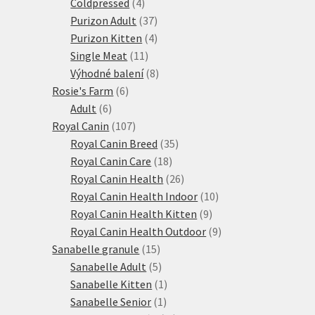
produktů
4
Coldpressed
4
produkty
37
Purizon Adult
37
produktů
4
Purizon Kitten
4
11
produkty
Single Meat
11
produktů
8
Výhodné balení
8
6
produktů
Rosie's Farm
6
6
produktů
Adult
6
produktů
107
Royal Canin
107
produktů
35
Royal Canin Breed
35
18
produktů
Royal Canin Care
18
produktů
26
Royal Canin Health
26
produktů
10
Royal Canin Health Indoor
10
9
produktů
Royal Canin Health Kitten
9
produktů
9
Royal Canin Health Outdoor
9
15
produktů
Sanabelle granule
15
produktů
5
Sanabelle Adult
5
produktů
1
Sanabelle Kitten
1
1
produkt
Sanabelle Senior
1