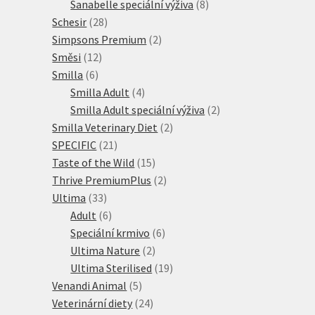
produkt
8
Sanabelle speciální výživa
8
28
produktů
Schesir
28
produktů
2
Simpsons Premium
2
12
produkty
Směsi
12
6
produktů
Smilla
6
produktů
4
Smilla Adult
4
produkty
2
Smilla Adult speciální výživa
2
2
produkty
Smilla Veterinary Diet
2
21
produkty
SPECIFIC
21
produktů
15
Taste of the Wild
15
produktů
2
Thrive PremiumPlus
2
33
produkty
Ultima
33
produktů
6
Adult
6
produktů
6
Speciální krmivo
6
2
produktů
Ultima Nature
2
produkty
19
Ultima Sterilised
19
5
produktů
Venandi Animal
5
produktů
24
Veterinární diety
24