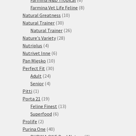
produktů
8
Farmina Vet Life Feline
8
10
produktů
Natural Greatness
10
30
produktů
Natural Trainer
30
produktů
26
Natural Trainer
26
28
produktů
Nature's Variety
28
4
produktů
Nutriplus
4
produkty
6
Nutrivet Inne
6
10
produktů
Pan Mięsko
10
30
produktů
Perfect Fit
30
24
produktů
Adult
24
4
produktů
Senior
4
1
produkty
Pitti
1
produkt
19
Porta 21
19
produktů
13
Feline Finest
13
6
produktů
Superfood
6
2
produktů
Prolife
2
produkty
40
Purina One
40