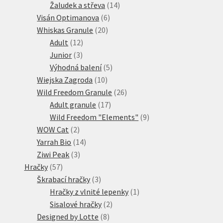
produkty
14
Žaludek a střeva
14
6
produktů
Visán Optimanova
6
20
produktů
Whiskas Granule
20
12
produktů
Adult
12
3
produktů
Junior
3
produkty
5
Výhodná balení
5
10
produktů
Wiejska Zagroda
10
produktů
26
Wild Freedom Granule
26
17
produktů
Adult granule
17
produktů
9
Wild Freedom "Elements"
9
2
produktů
WOW Cat
2
produkty
14
Yarrah Bio
14
3
produktů
Ziwi Peak
3
57
produkty
Hračky
57
produktů
3
Škrabací hračky
3
produkty
1
Hračky z vlnité lepenky
1
2
produkt
Sisalové hračky
2
8
produkty
Designed by Lotte
8