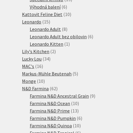
6
produktů
Výhodná balení
6
produktů
10
Kattovit Feline Diet
10
15
produktů
Leonardo
15
produktů
8
Leonardo Adult
8
produktů
6
Leonardo Adult bez obilovin
6
1
produktů
Leonardo Kitten
1
2
produkt
Lily's Kitchen
2
34
produkty
Lucky Lou
34
16
produktů
MAC's
16
produktů
5
Markus-Mühle Beutenah
5
10
produktů
Monge
10
produktů
62
N&D Farmina
62
produktů
9
Farmina N&D Ancestral Grain
9
10
produktů
Farmina N&D Ocean
10
13
produktů
Farmina N&D Prime
13
produktů
6
Farmina N&D Pumpkin
6
10
produktů
Farmina N&D Quinoa
10
produktů
6
Farmina N&D Tropical
6