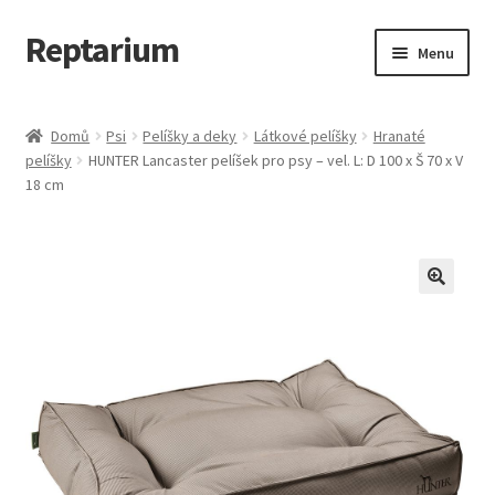
Reptarium
Přeskočit
Přejít
Menu
na
k
navigaci
obsahu
Úvodní stránka
webu
Domů
Psi
Pelíšky a deky
Látkové pelíšky
Hranaté
pelíšky
HUNTER Lancaster pelíšek pro psy – vel. L: D 100 x Š 70 x V
Košík
18 cm
Malá zvířata — Klece, krmivo, vybavení
Můj účet
Obchod
Pokladna
Vše pro kočky