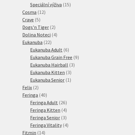
15
produkt
Speciální výživa
15
12
produktů
Cosma
12
5
produktů
Crave
5
produktů
2
Dogs'n Tiger
2
produkty
4
Dolina Noteci
4
22
produkty
Eukanuba
22
produktů
6
Eukanuba Adult
6
produktů
9
Eukanuba Grain Free
9
3
produktů
Eukanuba Hairball
3
3
produkty
Eukanuba Kitten
3
1
produkty
Eukanuba Senior
1
2
produkt
Felix
2
produkty
40
Feringa
40
produktů
26
Feringa Adult
26
produktů
4
Feringa Kitten
4
3
produkty
Feringa Senior
3
produkty
4
Feringa Vitality
4
14
produkty
Fitmin
14