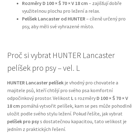
Rozměry D 100 × Š 70 × V 18 cm
– zajišťují dobře
využitelnou plochu pro ležení a relax.
N&D Farmina pro psy — Italské holistic krmivo
Pelíšek Lancaster od HUNTER
– cíleně určený pro
psy, aby měli své vyhrazené místo.
Oblečky pro psy
Pamlsky pro psy
Proč si vybrat HUNTER Lancaster
Pelíšky pro psy
pelíšek pro psy – vel. L
Ortopedické pelíšky
HUNTER Lancaster pelíšek
je vhodný pro chovatele a
majitele psů, kteří chtějí pro svého psa komfortní
Přepravky pro psy
odpočinkový prostor. Velikost
L
s rozměry
D 100 × Š 70 × V
18 cm
pomáhá vytvořit pelíšek, kam se pes může pohodlně
uložit podle svého stylu ležení. Pokud řešíte, jak vybrat
Purizon pro psy — Vysoký obsah masa, bez obilovin
pelíšek pro psy
s dostatečnou kapacitou, tato velikost je
jedním z praktických řešení.
Royal Canin pro psy