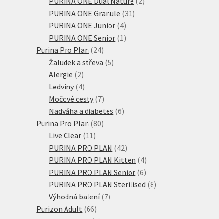
produktů
2
PURINA ONE Dual Nature
2
31
produkty
PURINA ONE Granule
31
4
produktů
PURINA ONE Junior
4
produkty
1
PURINA ONE Senior
1
24
produkt
Purina Pro Plan
24
produktů
5
Žaludek a střeva
5
2
produktů
Alergie
2
produkty
4
Ledviny
4
produkty
7
Močové cesty
7
produktů
6
Nadváha a diabetes
6
80
produktů
Purina Pro Plan
80
11
produktů
Live Clear
11
produktů
42
PURINA PRO PLAN
42
produktů
4
PURINA PRO PLAN Kitten
4
6
produkty
PURINA PRO PLAN Senior
6
produktů
8
PURINA PRO PLAN Sterilised
8
7
produktů
Výhodná balení
7
66
produktů
Purizon Adult
66