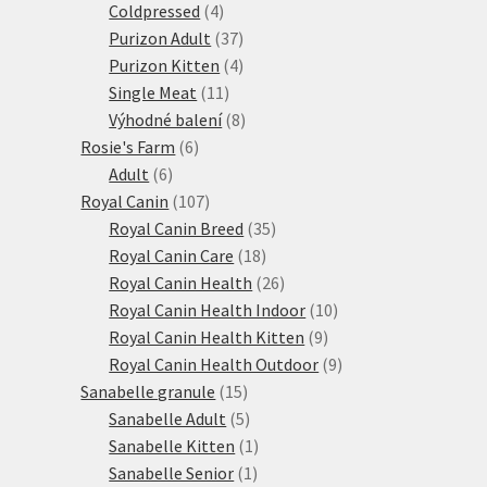
produktů
4
Coldpressed
4
produkty
37
Purizon Adult
37
produktů
4
Purizon Kitten
4
11
produkty
Single Meat
11
produktů
8
Výhodné balení
8
6
produktů
Rosie's Farm
6
6
produktů
Adult
6
produktů
107
Royal Canin
107
produktů
35
Royal Canin Breed
35
18
produktů
Royal Canin Care
18
produktů
26
Royal Canin Health
26
produktů
10
Royal Canin Health Indoor
10
9
produktů
Royal Canin Health Kitten
9
produktů
9
Royal Canin Health Outdoor
9
15
produktů
Sanabelle granule
15
produktů
5
Sanabelle Adult
5
produktů
1
Sanabelle Kitten
1
1
produkt
Sanabelle Senior
1