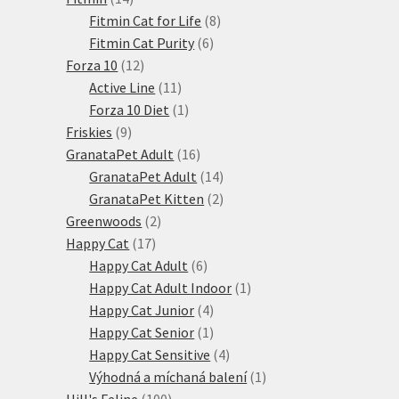
produktů
8
Fitmin Cat for Life
8
6
produktů
Fitmin Cat Purity
6
12
produktů
Forza 10
12
produktů
11
Active Line
11
produktů
1
Forza 10 Diet
1
9
produkt
Friskies
9
produktů
16
GranataPet Adult
16
produktů
14
GranataPet Adult
14
produktů
2
GranataPet Kitten
2
2
produkty
Greenwoods
2
17
produkty
Happy Cat
17
produktů
6
Happy Cat Adult
6
produktů
1
Happy Cat Adult Indoor
1
4
produkt
Happy Cat Junior
4
produkty
1
Happy Cat Senior
1
produkt
4
Happy Cat Sensitive
4
produkty
1
Výhodná a míchaná balení
1
100
produkt
Hill's Feline
100