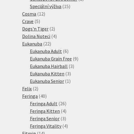
15
produkt
Speciální výživa
15
12
produktů
Cosma
12
5
produktů
Crave
5
produktů
2
Dogs'n Tiger
2
produkty
4
Dolina Noteci
4
22
produkty
Eukanuba
22
produktů
6
Eukanuba Adult
6
produktů
9
Eukanuba Grain Free
9
3
produktů
Eukanuba Hairball
3
3
produkty
Eukanuba Kitten
3
1
produkty
Eukanuba Senior
1
2
produkt
Felix
2
produkty
40
Feringa
40
produktů
26
Feringa Adult
26
produktů
4
Feringa Kitten
4
3
produkty
Feringa Senior
3
produkty
4
Feringa Vitality
4
14
produkty
Fitmin
14