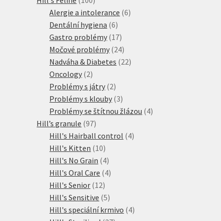
produktů
6
Alergie a intolerance
6
6
produktů
Dentální hygiena
6
produktů
17
Gastro problémy
17
produktů
24
Močové problémy
24
produktů
22
Nadváha & Diabetes
22
2
produktů
Oncology
2
produkty
2
Problémy s játry
2
produkty
3
Problémy s klouby
3
produkty
4
Problémy se štítnou žlázou
4
97
produkty
Hill’s granule
97
produktů
4
Hill's Hairball control
4
10
produkty
Hill's Kitten
10
produktů
4
Hill's No Grain
4
produkty
4
Hill's Oral Care
4
12
produkty
Hill's Senior
12
produktů
5
Hill's Sensitive
5
produktů
4
Hill's speciální krmivo
4