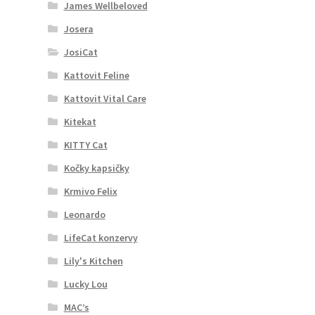
James Wellbeloved
Josera
JosiCat
Kattovit Feline
Kattovit Vital Care
Kitekat
KITTY Cat
Kočky kapsičky
Krmivo Felix
Leonardo
LifeCat konzervy
Lily's Kitchen
Lucky Lou
MAC’s