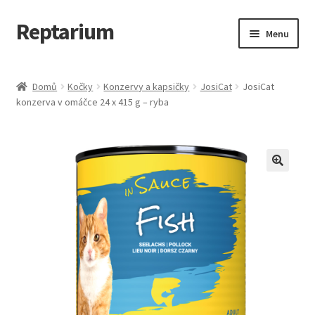
Reptarium
Přeskočit
Přejít
Menu
na
k
navigaci
obsahu
Úvodní stránka
webu
Domů
Kočky
Konzervy a kapsičky
JosiCat
JosiCat
konzerva v omáčce 24 x 415 g – ryba
Košík
Malá zvířata — Klece, krmivo, vybavení
Můj účet
Obchod
Pokladna
Vše pro kočky