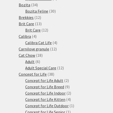
34
produktů
Bozita
34
produktů
30
Bozita Feline
30
12
produktů
Brekkies
12
produktů
13
Brit Care
13
produktů
12
Brit Care
12
4
produktů
Calibra
4
produkty
4
Calibra Cat Life
4
12
produkty
Carnilove granule
12
18
produktů
Cat Chow
18
6
produktů
Adult
6
produktů
12
Adult Special Care
12
38
produktů
Concept for Life
38
produktů
2
Concept for Life Adult
2
produkty
9
Concept for Life Breed
9
produktů
2
Concept for Life Indoor
2
4
produkty
Concept for Life Kitten
4
produkty
1
Concept for Life Outdoor
1
1
produkt
Concept for Life Senior
1