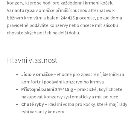
konzerv, které se hodí pro každodenní krmení koček.
Varianta
ryba
v omáčce přináší chutnou alternativu k
Bozita pro psy — Švédské krmivo s nordickou kvalitou
běžným krmivům a balení
24×415 g
oceníte, pokud doma
pravidelně podáváte konzervy nebo chcete mít zásobu
Brit pro psy
chovatelských potřeb na delší dobu.
Granule pro psy
Hlavní vlastnosti
Natural Trainer pro psy — Italské krmivo s
přírodními složkami
Jídlo v omáčce
– vhodné pro zpestření jídelníčku a
komfortní podávání konzervního krmiva.
Happy Dog — Německá kvalita a přirozené složení
Přístojné balení 24×415 g
– praktické, když chcete
nakupovat konzervy systematicky a mít po ruce.
Hill’s pro psy
Chutě ryby
– ideální volba pro kočky, které mají rády
rybí varianty konzerv.
Hračky pro psy
Konzervy a kapsičky pro psy