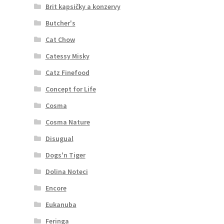
Brit kapsičky a konzervy
Butcher's
Cat Chow
Catessy Misky
Catz Finefood
Concept for Life
Cosma
Cosma Nature
Disugual
Dogs'n Tiger
Dolina Noteci
Encore
Eukanuba
Feringa