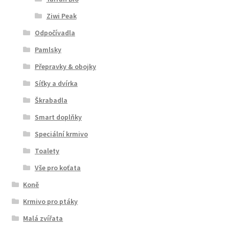
Ziwi Peak
Odpočívadla
Pamlsky
Přepravky & obojky
Síťky a dvírka
Škrabadla
Smart doplňky
Speciální krmivo
Toalety
Vše pro koťata
Koně
Krmivo pro ptáky
Malá zvířata