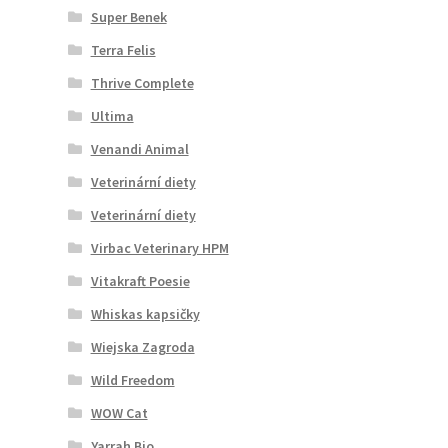
Super Benek
Terra Felis
Thrive Complete
Ultima
Venandi Animal
Veterinární diety
Veterinární diety
Virbac Veterinary HPM
Vitakraft Poesie
Whiskas kapsičky
Wiejska Zagroda
Wild Freedom
WOW Cat
Yarrah Bio