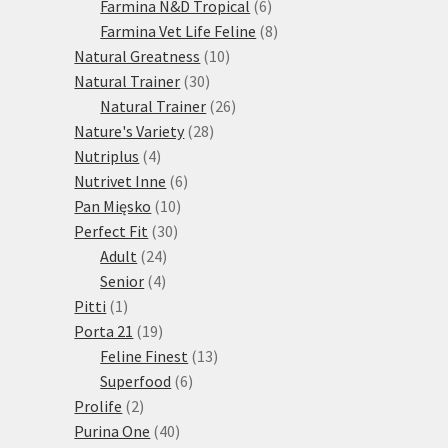
produktů
6
Farmina N&D Tropical
6
produktů
8
Farmina Vet Life Feline
8
10
produktů
Natural Greatness
10
30
produktů
Natural Trainer
30
produktů
26
Natural Trainer
26
28
produktů
Nature's Variety
28
4
produktů
Nutriplus
4
produkty
6
Nutrivet Inne
6
10
produktů
Pan Mięsko
10
30
produktů
Perfect Fit
30
24
produktů
Adult
24
4
produktů
Senior
4
1
produkty
Pitti
1
produkt
19
Porta 21
19
produktů
13
Feline Finest
13
6
produktů
Superfood
6
2
produktů
Prolife
2
produkty
40
Purina One
40