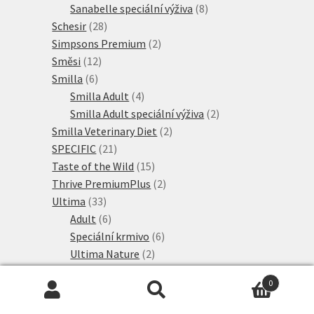
produkt
8
Sanabelle speciální výživa
8
28
produktů
Schesir
28
produktů
2
Simpsons Premium
2
12
produkty
Směsi
12
6
produktů
Smilla
6
produktů
4
Smilla Adult
4
produkty
2
Smilla Adult speciální výživa
2
2
produkty
Smilla Veterinary Diet
2
21
produkty
SPECIFIC
21
produktů
15
Taste of the Wild
15
produktů
2
Thrive PremiumPlus
2
33
produkty
Ultima
33
produktů
6
Adult
6
produktů
6
Speciální krmivo
6
2
produktů
Ultima Nature
2
produkty
19
Ultima Sterilised
19
0
5
produktů
Venandi Animal
5
Hledat:
Hledat
produktů
24
Veterinární diety
24