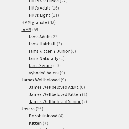
27
produkty
Hill's Sterilised
27
16
produktů
Hill’s Adult
16
produktů
11
Hill’s Light
11
42
produktů
HPM granule
42
59
produktů
IAMS
59
produktů
27
Iams Adult
27
produktů
3
Iams Hairball
3
produkty
6
Iams Kitten & Junior
6
1
produktů
Iams Naturally
1
13
produkt
Iams Senior
13
produktů
9
Výhodná balení
9
produktů
9
James Wellbeloved
9
produktů
6
James Wellbeloved Adult
6
produktů
1
James Wellbeloved Kitten
1
2
produkt
James Wellbeloved Senior
2
36
produkty
Josera
36
produktů
4
Bezobilninové
4
7
produkty
Kitten
7