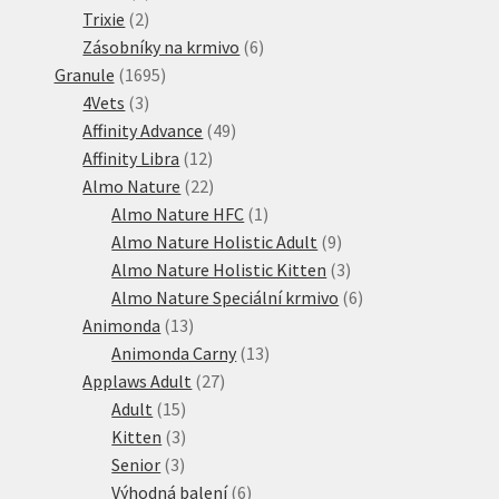
2
produktů
Trixie
2
produkty
6
Zásobníky na krmivo
6
1695
produktů
Granule
1695
3
produktů
4Vets
3
produkty
49
Affinity Advance
49
12
produktů
Affinity Libra
12
produktů
22
Almo Nature
22
produktů
1
Almo Nature HFC
1
produkt
9
Almo Nature Holistic Adult
9
produktů
3
Almo Nature Holistic Kitten
3
produkty
6
Almo Nature Speciální krmivo
6
13
produktů
Animonda
13
produktů
13
Animonda Carny
13
27
produktů
Applaws Adult
27
15
produktů
Adult
15
produktů
3
Kitten
3
3
produkty
Senior
3
produkty
6
Výhodná balení
6