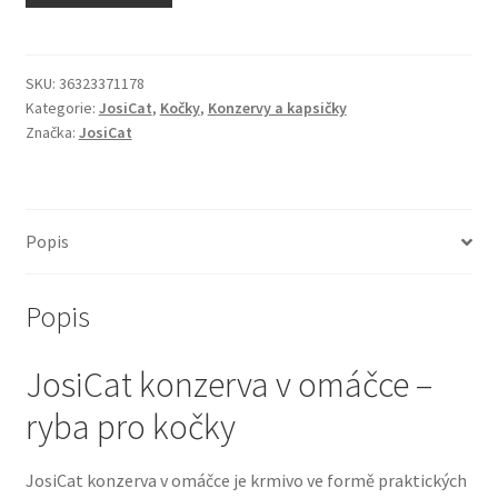
N&D Farmina pro kočky — Italské holistic krmivo
Odpočívadla pro kočky
SKU:
36323371178
Kategorie:
JosiCat
,
Kočky
,
Konzervy a kapsičky
Značka:
JosiCat
Pamlsky pro kočky
Purizon pro kočky
Popis
Royal Canin pro kočky
Popis
Škrabadla pro kočky
JosiCat konzerva v omáčce –
Veterinární dieta pro kočky
ryba pro kočky
Vše pro psy — Krmivo, doplňky, vybavení
JosiCat konzerva v omáčce je krmivo ve formě praktických
Boudy a výběhy