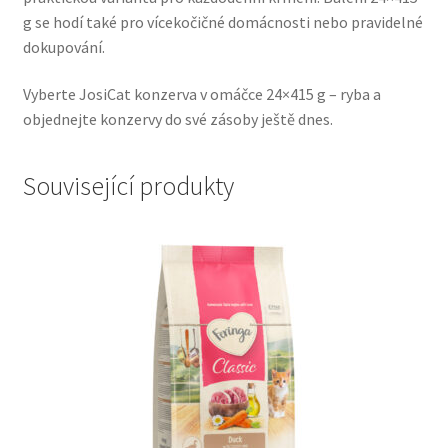
g se hodí také pro vícekočičné domácnosti nebo pravidelné
Veterinární dieta pro psy
dokupování.
Vodítka a obojky
Vyberte JosiCat konzerva v omáčce 24×415 g – ryba a
objednejte konzervy do své zásoby ještě dnes.
Wolf of Wilderness
Související produkty