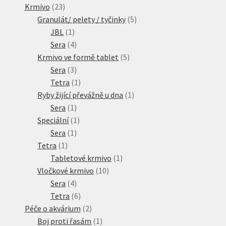
23
produktů
Krmivo
23
produktů
5
Granulát/ pelety / tyčinky
5
1
produktů
JBL
1
produkt
4
Sera
4
produkty
5
Krmivo ve formě tablet
5
3
produktů
Sera
3
produkty
1
Tetra
1
produkt
1
Ryby žijící převážně u dna
1
1
produkt
Sera
1
produkt
1
Speciální
1
1
produkt
Sera
1
1
produkt
Tetra
1
produkt
1
Tabletové krmivo
1
10
produkt
Vločkové krmivo
10
4
produktů
Sera
4
produkty
6
Tetra
6
produktů
2
Péče o akvárium
2
produkty
1
Boj proti řasám
1