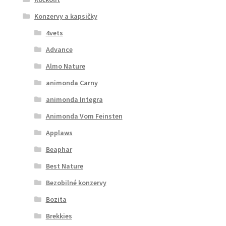
Konzervy a kapsičky
4vets
Advance
Almo Nature
animonda Carny
animonda Integra
Animonda Vom Feinsten
Applaws
Beaphar
Best Nature
Bezobilné konzervy
Bozita
Brekkies