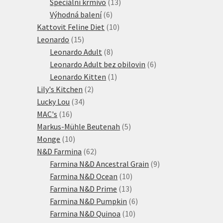
produktů
13
Speciální krmivo
13
6
produktů
Výhodná balení
6
produktů
10
Kattovit Feline Diet
10
15
produktů
Leonardo
15
produktů
8
Leonardo Adult
8
produktů
6
Leonardo Adult bez obilovin
6
1
produktů
Leonardo Kitten
1
2
produkt
Lily's Kitchen
2
34
produkty
Lucky Lou
34
16
produktů
MAC's
16
produktů
5
Markus-Mühle Beutenah
5
10
produktů
Monge
10
produktů
62
N&D Farmina
62
produktů
9
Farmina N&D Ancestral Grain
9
10
produktů
Farmina N&D Ocean
10
13
produktů
Farmina N&D Prime
13
produktů
6
Farmina N&D Pumpkin
6
10
produktů
Farmina N&D Quinoa
10