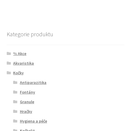
Kategorie produktu
% Akce
Akvaristika
Kočky
Antiparazitika
Fontány
Granule
Hračky
Hygiena a péče
Kočkolit