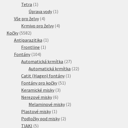
1
produkt
Tetra
1
produkt
1
Úprava vody
1
4
produkt
Vše pro želvy
4
produkty
4
Krmivo pro želvy
4
5582
produkty
Kočky
5582
produktů
1
Antiparazitika
1
1
produkt
Frontline
1
104
produkt
Fontány
104
produktů
27
Automatická krmítka
27
produktů
22
Automatická krmítka
22
1
produktů
Catit (Hagen) fontány
1
51
produkt
Fontány pro kočky
51
3
produktů
Keramické misky
3
6
produkty
Nerezové misky
6
produktů
2
Melaminové misky
2
1
produkty
Plastové misky
1
produkt
2
Podložky pod misky
2
5
produkty
TIAKI
5