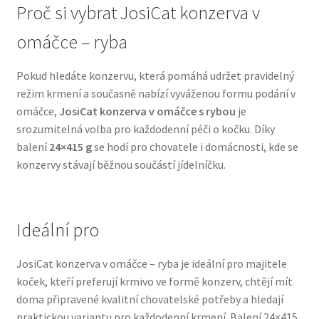
Proč si vybrat JosiCat konzerva v
N&D Farmina pro psy — Italské holistic krmivo
omáčce – ryba
Oblečky pro psy
Pokud hledáte konzervu, která pomáhá udržet pravidelný
režim krmení a současně nabízí vyváženou formu podání v
Pamlsky pro psy
omáčce,
JosiCat konzerva v omáčce s rybou
je
srozumitelná volba pro každodenní péči o kočku. Díky
balení
24×415 g
se hodí pro chovatele i domácnosti, kde se
Pelíšky pro psy
konzervy stávají běžnou součástí jídelníčku.
Ortopedické pelíšky
Přepravky pro psy
Ideální pro
Purizon pro psy — Vysoký obsah masa, bez obilovin
JosiCat konzerva v omáčce – ryba je ideální pro majitele
koček, kteří preferují krmivo ve formě konzerv, chtějí mít
doma připravené kvalitní chovatelské potřeby a hledají
Royal Canin pro psy
praktickou variantu pro každodenní krmení. Balení 24×415