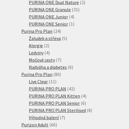
produktů
2
PURINA ONE Dual Nature
2
31
produkty
PURINA ONE Granule
31
4
produktů
PURINA ONE Junior
4
produkty
1
PURINA ONE Senior
1
24
produkt
Purina Pro Plan
24
produktů
5
Žaludek a střeva
5
2
produktů
Alergie
2
produkty
4
Ledviny
4
produkty
7
Močové cesty
7
produktů
6
Nadváha a diabetes
6
80
produktů
Purina Pro Plan
80
11
produktů
Live Clear
11
produktů
42
PURINA PRO PLAN
42
produktů
4
PURINA PRO PLAN Kitten
4
6
produkty
PURINA PRO PLAN Senior
6
produktů
8
PURINA PRO PLAN Sterilised
8
7
produktů
Výhodná balení
7
66
produktů
Purizon Adult
66