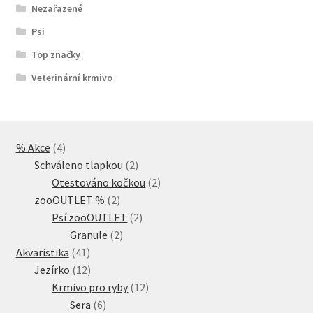
Nezařazené
Psi
Top značky
Veterinární krmivo
4
% Akce
4
produkty
2
Schváleno tlapkou
2
produkty
2
Otestováno kočkou
2
2
produkty
zooOUTLET %
2
produkty
2
Psí zooOUTLET
2
2
produkty
Granule
2
41
produkty
Akvaristika
41
produktů
12
Jezírko
12
produktů
12
Krmivo pro ryby
12
6
produktů
Sera
6