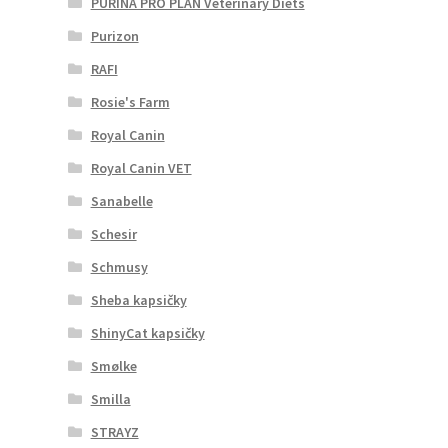
PURINA PRO PLAN Veterinary Diets
Purizon
RAFI
Rosie's Farm
Royal Canin
Royal Canin VET
Sanabelle
Schesir
Schmusy
Sheba kapsičky
ShinyCat kapsičky
Smølke
Smilla
STRAYZ