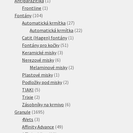
produktů
1
Antiparazitika
1
1
produkt
Frontline
1
104
produkt
Fontány
104
produktů
27
Automatická krmítka
27
produktů
22
Automatická krmítka
22
1
produktů
Catit (Hagen) fontány
1
51
produkt
Fontány pro kočky
51
3
produktů
Keramické misky
3
6
produkty
Nerezové misky
6
produktů
2
Melaminové misky
2
1
produkty
Plastové misky
1
produkt
2
Podložky pod misky
2
5
produkty
TIAKI
5
2
produktů
Trixie
2
produkty
6
Zásobníky na krmivo
6
1695
produktů
Granule
1695
3
produktů
4Vets
3
produkty
49
Affinity Advance
49