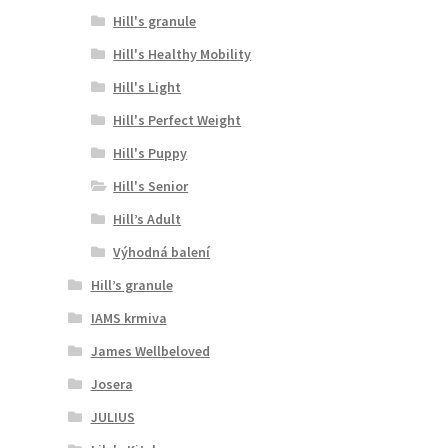
Hill's granule
Hill's Healthy Mobility
Hill's Light
Hill's Perfect Weight
Hill's Puppy
Hill's Senior
Hill’s Adult
Výhodná balení
Hill’s granule
IAMS krmiva
James Wellbeloved
Josera
JULIUS