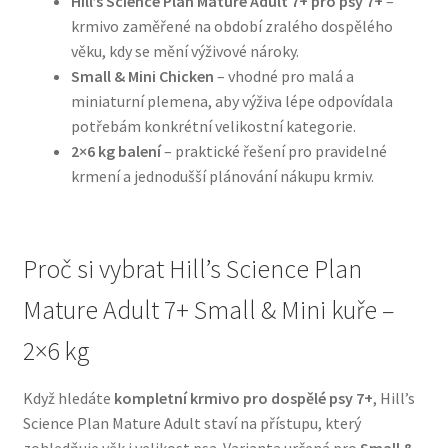
Hill’s Science Plan Mature Adult 7+ pro psy 7+
–
krmivo zaměřené na období zralého dospělého
N&D Farmina pro psy — Italské holistic krmivo
věku, kdy se mění výživové nároky.
Small & Mini Chicken
– vhodné pro malá a
miniaturní plemena, aby výživa lépe odpovídala
Oblečky pro psy
potřebám konkrétní velikostní kategorie.
2×6 kg balení
– praktické řešení pro pravidelné
Pamlsky pro psy
krmení a jednodušší plánování nákupu krmiv.
Pelíšky pro psy
Ortopedické pelíšky
Proč si vybrat Hill’s Science Plan
Mature Adult 7+ Small & Mini kuře –
Přepravky pro psy
2×6 kg
Purizon pro psy — Vysoký obsah masa, bez obilovin
Když hledáte
kompletní krmivo pro dospělé psy 7+
, Hill’s
Royal Canin pro psy
Science Plan Mature Adult staví na přístupu, který
zohledňuje věk i velikost psa. Varianta určená pro
Small &