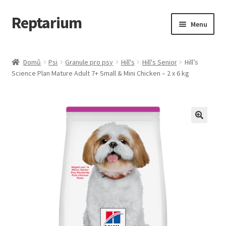
Reptarium
Přeskočit
Přejít
Menu
na
k
navigaci
obsahu
Úvodní stránka
webu
Domů
Psi
Granule pro psy
Hill's
Hill's Senior
Hill’s
Science Plan Mature Adult 7+ Small & Mini Chicken – 2 x 6 kg
Košík
Malá zvířata — Klece, krmivo, vybavení
Můj účet
Obchod
Pokladna
Vše pro kočky