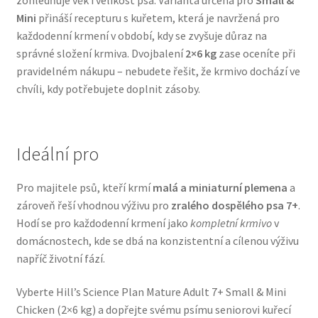
Mini
přináší recepturu s kuřetem, která je navržená pro
Veterinární dieta pro psy
každodenní krmení v období, kdy se zvyšuje důraz na
správné složení krmiva. Dvojbalení
2×6 kg
zase oceníte při
Vodítka a obojky
pravidelném nákupu – nebudete řešit, že krmivo dochází ve
chvíli, kdy potřebujete doplnit zásoby.
Wolf of Wilderness
Ideální pro
Pro majitele psů, kteří krmí
malá a miniaturní plemena
a
zároveň řeší vhodnou výživu pro
zralého dospělého psa 7+
.
Hodí se pro každodenní krmení jako
kompletní krmivo
v
domácnostech, kde se dbá na konzistentní a cílenou výživu
napříč životní fází.
Vyberte Hill’s Science Plan Mature Adult 7+ Small & Mini
Chicken (2×6 kg) a dopřejte svému psímu seniorovi kuřecí