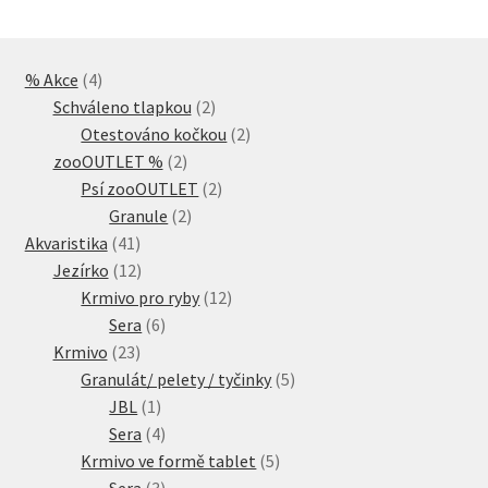
4
% Akce
4
produkty
2
Schváleno tlapkou
2
produkty
2
Otestováno kočkou
2
2
produkty
zooOUTLET %
2
produkty
2
Psí zooOUTLET
2
2
produkty
Granule
2
41
produkty
Akvaristika
41
produktů
12
Jezírko
12
produktů
12
Krmivo pro ryby
12
6
produktů
Sera
6
23
produktů
Krmivo
23
produktů
5
Granulát/ pelety / tyčinky
5
1
produktů
JBL
1
produkt
4
Sera
4
produkty
5
Krmivo ve formě tablet
5
3
produktů
Sera
3