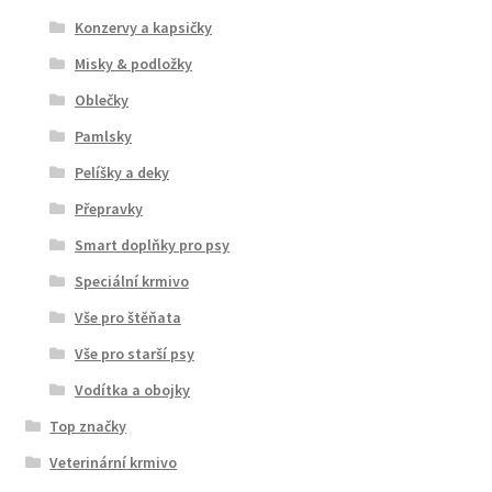
Konzervy a kapsičky
Misky & podložky
Oblečky
Pamlsky
Pelíšky a deky
Přepravky
Smart doplňky pro psy
Speciální krmivo
Vše pro štěňata
Vše pro starší psy
Vodítka a obojky
Top značky
Veterinární krmivo