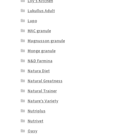
Lily's Kitchen
Lukullus Adult
Lupo
MAC granule
Magnusson granule
Monge granule
N&D Farmina
Natura Diet
Natural Greatness
Natural Trainer
Nature’s Variety
Nutriplus
Nutrivet
Oasy