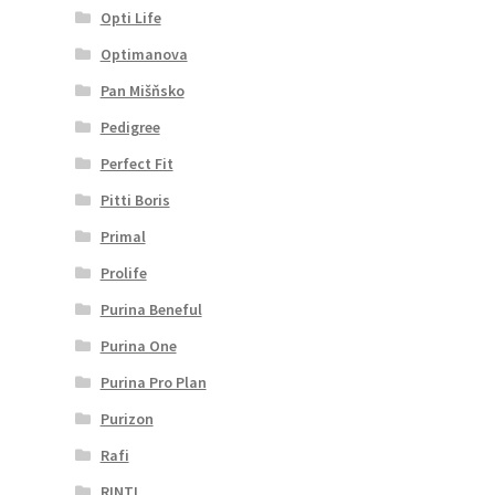
Opti Life
Optimanova
Pan Mišňsko
Pedigree
Perfect Fit
Pitti Boris
Primal
Prolife
Purina Beneful
Purina One
Purina Pro Plan
Purizon
Rafi
RINTI