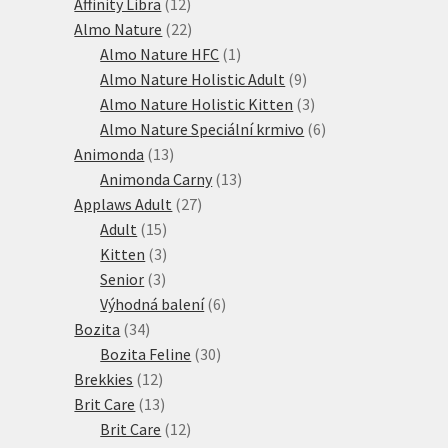
12
produktů
Affinity Libra
12
produktů
22
Almo Nature
22
produktů
1
Almo Nature HFC
1
produkt
9
Almo Nature Holistic Adult
9
produktů
3
Almo Nature Holistic Kitten
3
produkty
6
Almo Nature Speciální krmivo
6
13
produktů
Animonda
13
produktů
13
Animonda Carny
13
27
produktů
Applaws Adult
27
15
produktů
Adult
15
produktů
3
Kitten
3
3
produkty
Senior
3
produkty
6
Výhodná balení
6
34
produktů
Bozita
34
produktů
30
Bozita Feline
30
12
produktů
Brekkies
12
produktů
13
Brit Care
13
produktů
12
Brit Care
12