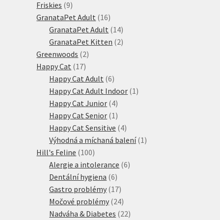
9
produkt
Friskies
9
produktů
16
GranataPet Adult
16
produktů
14
GranataPet Adult
14
produktů
2
GranataPet Kitten
2
2
produkty
Greenwoods
2
17
produkty
Happy Cat
17
produktů
6
Happy Cat Adult
6
produktů
1
Happy Cat Adult Indoor
1
4
produkt
Happy Cat Junior
4
produkty
1
Happy Cat Senior
1
produkt
4
Happy Cat Sensitive
4
produkty
1
Výhodná a míchaná balení
1
100
produkt
Hill's Feline
100
produktů
6
Alergie a intolerance
6
6
produktů
Dentální hygiena
6
produktů
17
Gastro problémy
17
produktů
24
Močové problémy
24
produktů
22
Nadváha & Diabetes
22