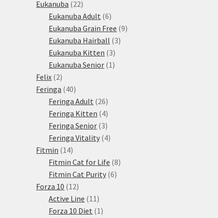
22
produkty
Eukanuba
22
produktů
6
Eukanuba Adult
6
produktů
9
Eukanuba Grain Free
9
3
produktů
Eukanuba Hairball
3
3
produkty
Eukanuba Kitten
3
1
produkty
Eukanuba Senior
1
2
produkt
Felix
2
produkty
40
Feringa
40
produktů
26
Feringa Adult
26
produktů
4
Feringa Kitten
4
3
produkty
Feringa Senior
3
produkty
4
Feringa Vitality
4
14
produkty
Fitmin
14
produktů
8
Fitmin Cat for Life
8
6
produktů
Fitmin Cat Purity
6
12
produktů
Forza 10
12
produktů
11
Active Line
11
produktů
1
Forza 10 Diet
1