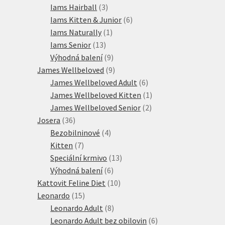
produktů
3
Iams Hairball
3
produkty
6
Iams Kitten & Junior
6
1
produktů
Iams Naturally
1
13
produkt
Iams Senior
13
produktů
9
Výhodná balení
9
produktů
9
James Wellbeloved
9
produktů
6
James Wellbeloved Adult
6
produktů
1
James Wellbeloved Kitten
1
2
produkt
James Wellbeloved Senior
2
36
produkty
Josera
36
produktů
4
Bezobilninové
4
7
produkty
Kitten
7
produktů
13
Speciální krmivo
13
6
produktů
Výhodná balení
6
produktů
10
Kattovit Feline Diet
10
15
produktů
Leonardo
15
produktů
8
Leonardo Adult
8
produktů
6
Leonardo Adult bez obilovin
6