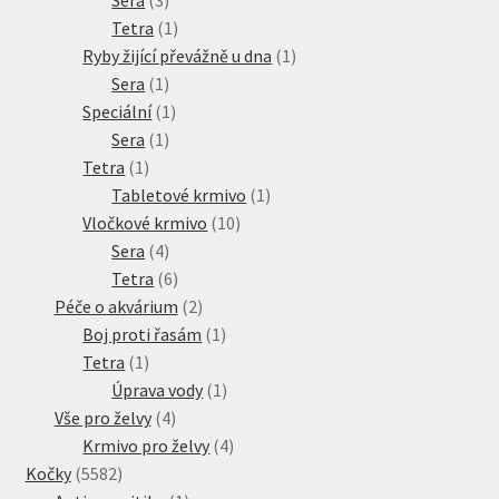
produkty
1
Tetra
1
produkt
1
Ryby žijící převážně u dna
1
1
produkt
Sera
1
produkt
1
Speciální
1
1
produkt
Sera
1
1
produkt
Tetra
1
produkt
1
Tabletové krmivo
1
10
produkt
Vločkové krmivo
10
4
produktů
Sera
4
produkty
6
Tetra
6
produktů
2
Péče o akvárium
2
produkty
1
Boj proti řasám
1
1
produkt
Tetra
1
produkt
1
Úprava vody
1
4
produkt
Vše pro želvy
4
produkty
4
Krmivo pro želvy
4
5582
produkty
Kočky
5582