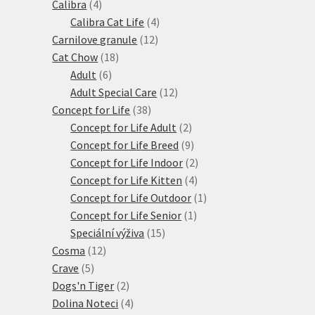
4
produktů
Calibra
4
produkty
4
Calibra Cat Life
4
12
produkty
Carnilove granule
12
18
produktů
Cat Chow
18
6
produktů
Adult
6
produktů
12
Adult Special Care
12
38
produktů
Concept for Life
38
produktů
2
Concept for Life Adult
2
produkty
9
Concept for Life Breed
9
produktů
2
Concept for Life Indoor
2
4
produkty
Concept for Life Kitten
4
produkty
1
Concept for Life Outdoor
1
1
produkt
Concept for Life Senior
1
15
produkt
Speciální výživa
15
12
produktů
Cosma
12
5
produktů
Crave
5
produktů
2
Dogs'n Tiger
2
produkty
4
Dolina Noteci
4