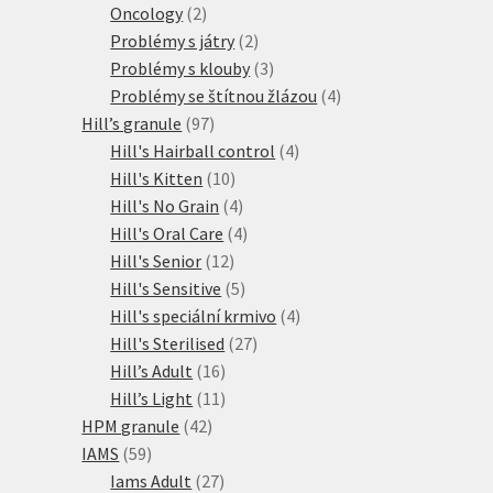
2
produktů
Oncology
2
produkty
2
Problémy s játry
2
produkty
3
Problémy s klouby
3
produkty
4
Problémy se štítnou žlázou
4
97
produkty
Hill’s granule
97
produktů
4
Hill's Hairball control
4
10
produkty
Hill's Kitten
10
produktů
4
Hill's No Grain
4
produkty
4
Hill's Oral Care
4
12
produkty
Hill's Senior
12
produktů
5
Hill's Sensitive
5
produktů
4
Hill's speciální krmivo
4
27
produkty
Hill's Sterilised
27
16
produktů
Hill’s Adult
16
produktů
11
Hill’s Light
11
42
produktů
HPM granule
42
59
produktů
IAMS
59
produktů
27
Iams Adult
27