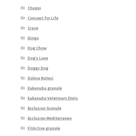
Chappi
Concept for Life
Crave
Dingo
Dog Chow
Dog’s Love
Doggy Dog
Dolina Noteci
Eukanuba granule
Eukanuba Veterinary Diets
Exclusion Granule
Exclusion Mediterraneo
FitActive granule