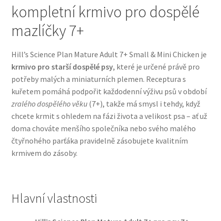
kompletní krmivo pro dospělé
Bozita pro psy — Švédské krmivo s nordickou kvalitou
mazlíčky 7+
Brit pro psy
Hill’s Science Plan Mature Adult 7+ Small & Mini Chicken je
krmivo pro starší dospělé psy
, které je určené právě pro
Granule pro psy
potřeby malých a miniaturních plemen. Receptura s
kuřetem pomáhá podpořit každodenní výživu psů v období
Natural Trainer pro psy — Italské krmivo s
zralého dospělého věku
(7+), takže má smysl i tehdy, když
přírodními složkami
chcete krmit s ohledem na fázi života a velikost psa – ať už
doma chováte menšího společníka nebo svého malého
čtyřnohého parťáka pravidelně zásobujete kvalitním
Happy Dog — Německá kvalita a přirozené složení
krmivem do zásoby.
Hill’s pro psy
Hračky pro psy
Hlavní vlastnosti
Konzervy a kapsičky pro psy