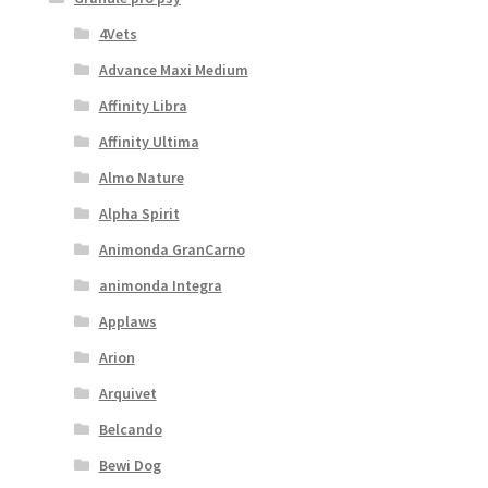
4Vets
Advance Maxi Medium
Affinity Libra
Affinity Ultima
Almo Nature
Alpha Spirit
Animonda GranCarno
animonda Integra
Applaws
Arion
Arquivet
Belcando
Bewi Dog