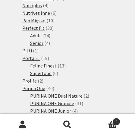
4
produktů
Nutriplus
4
produkty
6
Nutrivet Inne
6
10
produktů
Pan Mięsko
10
30
produktů
Perfect Fit
30
24
produktů
Adult
24
4
produktů
Senior
4
1
produkty
Pitti
1
produkt
19
Porta 21
19
produktů
13
Feline Finest
13
6
produktů
Superfood
6
2
produktů
Prolife
2
produkty
40
Purina One
40
produktů
2
PURINA ONE Dual Nature
2
31
produkty
PURINA ONE Granule
31
4
produktů
PURINA ONE Junior
4
produkty
1
PURINA ONE Senior
1
0
24
produkt
Purina Pro Plan
24
Hledat:
Hledat
produktů
5
Žaludek a střeva
5