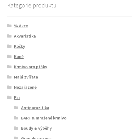
Kategorie produktu
% Akce
Akvaristika
Kočky
Koně
Krmivo pro ptáky
Malá zvířata
Nezařazené
Psi
Antiparazitika
BARF & mražené krmivo
Boudy & výběhy
Granule pro psy