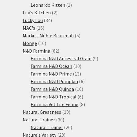
1
produktů
Leonardo Kitten
1
2
produkt
Lily's Kitchen
2
34
produkty
Lucky Lou
34
16
produktů
MAC's
16
produktů
5
Markus-Mühle Beutenah
5
10
produktů
Monge
10
produktů
62
N&D Farmina
62
produktů
9
Farmina N&D Ancestral Grain
9
10
produktů
Farmina N&D Ocean
10
13
produktů
Farmina N&D Prime
13
produktů
6
Farmina N&D Pumpkin
6
10
produktů
Farmina N&D Quinoa
10
produktů
6
Farmina N&D Tropical
6
produktů
8
Farmina Vet Life Feline
8
10
produktů
Natural Greatness
10
30
produktů
Natural Trainer
30
produktů
26
Natural Trainer
26
28
produktů
Nature's Variety
28