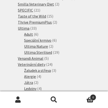
2
produkty
Smilla Veterinary Diet
2
21
produkty
SPECIFIC
21
produktů
15
Taste of the Wild
15
produktů
2
Thrive PremiumPlus
2
33
produkty
Ultima
33
produktů
6
Adult
6
produktů
6
Speciální krmivo
6
2
produktů
Ultima Nature
2
produkty
19
Ultima Sterilised
19
5
produktů
Venandi Animal
5
produktů
24
Veterinární diety
24
produktů
3
Žaludek a střeva
3
4
produkty
Alergie
4
2
produkty
Játra
2
produkty
4
Ledviny
4
produkty
6
Močové cesty
6
0
produktů
5
Nadváha & diabetes
5
Hledat:
Hledat
75
produktů
Veterinary & Expert
75