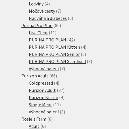
produkty
4
Ledviny
4
produkty
7
Močové cesty
7
produktů
6
Nadváha a diabetes
6
80
produktů
Purina Pro Plan
80
11
produktů
Live Clear
11
produktů
42
PURINA PRO PLAN
42
produktů
4
PURINA PRO PLAN Kitten
4
6
produkty
PURINA PRO PLAN Senior
6
produktů
8
PURINA PRO PLAN Sterilised
8
7
produktů
Výhodná balení
7
66
produktů
Purizon Adult
66
produktů
4
Coldpressed
4
produkty
37
Purizon Adult
37
produktů
4
Purizon Kitten
4
11
produkty
Single Meat
11
produktů
8
Výhodné balení
8
6
produktů
Rosie's Farm
6
6
produktů
Adult
6