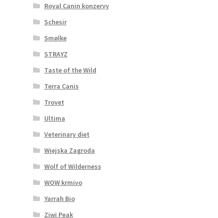
Royal Canin konzervy
Schesir
Smølke
STRAYZ
Taste of the Wild
Terra Canis
Trovet
Ultima
Veterinary diet
Wiejska Zagroda
Wolf of Wilderness
WOW krmivo
Yarrah Bio
Ziwi Peak