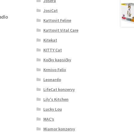
Josera
JosiCat
adlo
Kattovit Feline
Kattovit Vital Care
Kitekat
KITTY Cat
Kočky kapsičky
Krmivo Felix
Leonardo
LifeCat konzervy
Lily's Kitchen
Lucky Lou
MAC’s
Miamor konzervy