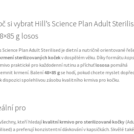
č si vybrat Hill’s Science Plan Adult Sterili
48×85 g losos
’s Science Plan Adult Sterilised je dietní a nutričně orientované řeš
krmení sterilizovaných koček
v dospělém věku. Díky formátu
kaps
rmivo praktické pro každodenní rutinu a příchuť
lososa
pomáhá
jemnit krmení. Balení
48×85 g
se hodí, pokud chcete myslet dopře
k dispozici spolehlivou zásobu kvalitního krmiva pro kočku.
eální pro
všechny, kteří hledají
kvalitní krmivo pro sterilizované kočky
(Adu
ilised) a preferují konzistentní dávkování v kapsičkách. Skvělé také