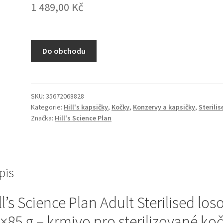
1 489,00
Kč
Do obchodu
SKU:
35672068828
Kategorie:
Hill's kapsičky
,
Kočky
,
Konzervy a kapsičky
,
Sterilis
Značka:
Hill's Science Plan
pis
ll’s Science Plan Adult Sterilised los
×85 g – krmivo pro sterilizované ko