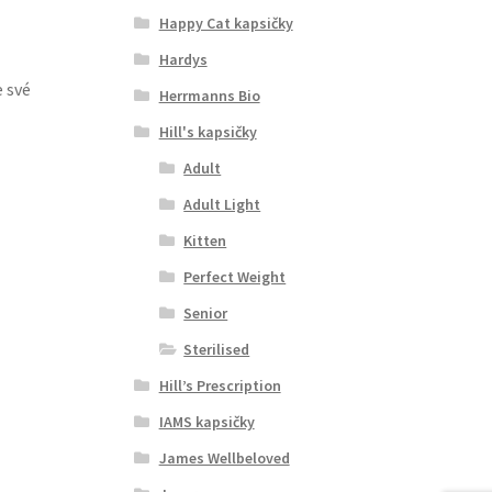
Happy Cat kapsičky
Hardys
 své
Herrmanns Bio
Hill's kapsičky
Adult
Adult Light
Kitten
Perfect Weight
Senior
Sterilised
Hill’s Prescription
IAMS kapsičky
James Wellbeloved