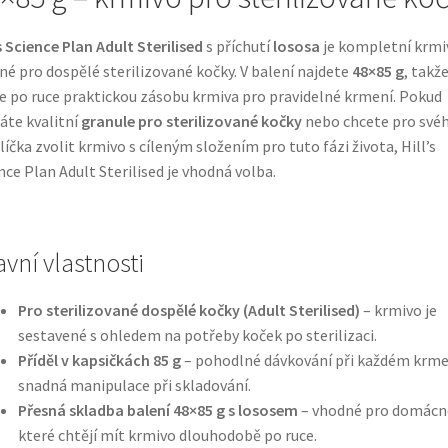
’s Science Plan Adult Sterilised
s příchutí
lososa
je kompletní krmi
né pro dospělé sterilizované kočky. V balení najdete
48×85 g
, takž
 po ruce praktickou zásobu krmiva pro pravidelné krmení. Pokud
áte kvalitní
granule pro sterilizované kočky
nebo chcete pro své
íčka zvolit krmivo s cíleným složením pro tuto fázi života, Hill’s
nce Plan Adult Sterilised je vhodná volba.
avní vlastnosti
Pro sterilizované dospělé kočky (Adult Sterilised)
– krmivo je
sestavené s ohledem na potřeby koček po sterilizaci.
Příděl v kapsičkách 85 g
– pohodlné dávkování při každém krme
snadná manipulace při skladování.
Přesná skladba balení 48×85 g s lososem
– vhodné pro domácno
které chtějí mít krmivo dlouhodobě po ruce.