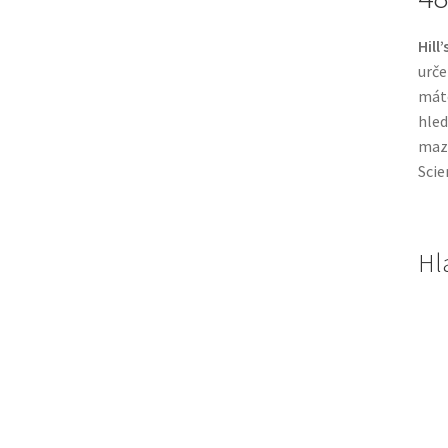
Hill
urče
máte
hled
mazl
Scie
Hl