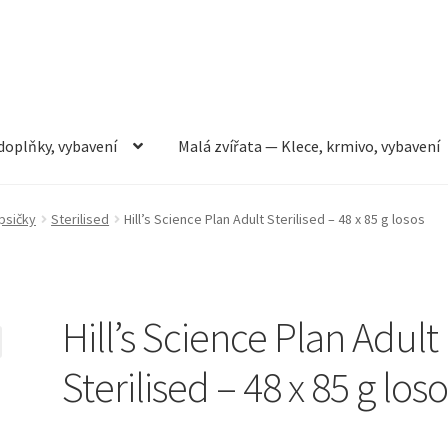
doplňky, vybavení
Malá zvířata — Klece, krmivo, vybavení
rmivo, vybavení
Můj účet
Obchod
Pokladna
Vše pro kočky
apsičky
Sterilised
Hill’s Science Plan Adult Sterilised – 48 x 85 g losos
Hill’s Science Plan Adult
Sterilised – 48 x 85 g los