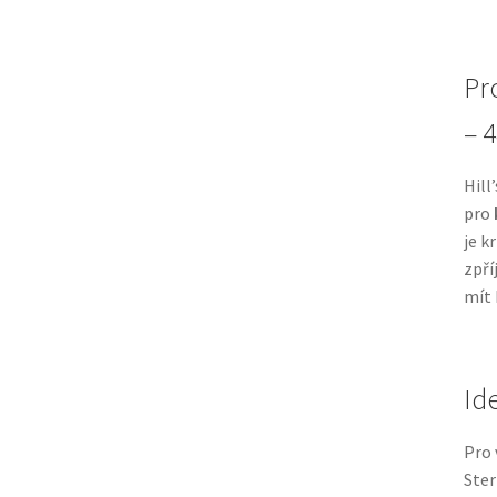
Pro
– 
Hill
pro
je k
zpří
mít 
Id
Pro 
Ster