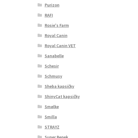
Purizon
RAFI
Rosie's Farm
Royal Canin
Royal Canin VET
Sanabelle
Schesir
Schmusy
Sheba kapsičky
ShinyCat kapsičky
Smølke
Smilla
STRAYZ
Super Benek