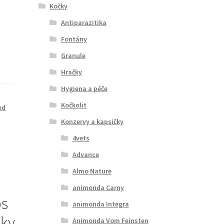
Kočky
Antiparazitika
Fontány
Granule
Hračky
Hygiena a péče
Kočkolit
ed
Konzervy a kapsičky
4vets
Advance
Almo Nature
animonda Carny
os
animonda Integra
čky
Animonda Vom Feinsten