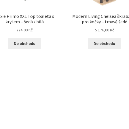
ixie Primo XXL Top toaleta s
Modern Living Chelsea škrab
krytem – šedá / bílá
pro kočky – tmavě šedé
774,00
Kč
5 176,00
Kč
Do obchodu
Do obchodu