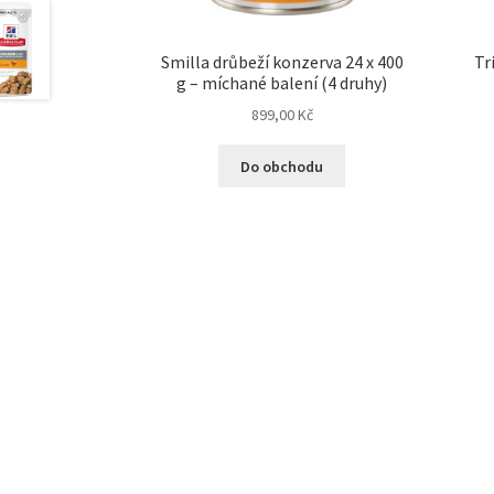
Smilla drůbeží konzerva 24 x 400
Tr
g – míchané balení (4 druhy)
899,00
Kč
Do obchodu