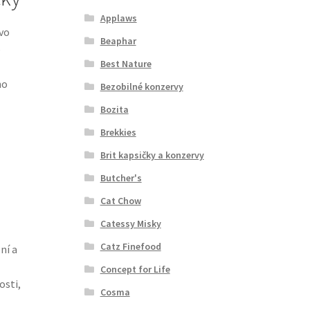
Applaws
vo
Beaphar
e
Best Nature
ho
Bezobilné konzervy
Bozita
Brekkies
Brit kapsičky a konzervy
Butcher's
Cat Chow
Catessy Misky
Catz Finefood
ní a
Concept for Life
sti,
Cosma