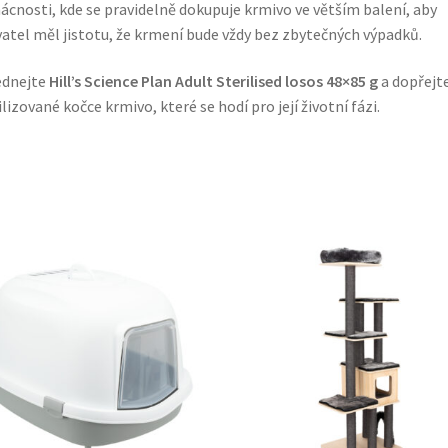
cnosti, kde se pravidelně dokupuje krmivo ve větším balení, aby
atel měl jistotu, že krmení bude vždy bez zbytečných výpadků.
ednejte
Hill’s Science Plan Adult Sterilised losos 48×85 g
a dopřejte
ilizované kočce krmivo, které se hodí pro její životní fázi.