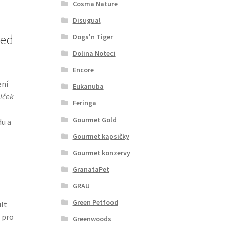
Cosma Nature
Disugual
sed
Dogs'n Tiger
Dolina Noteci
Encore
ení
Eukanuba
iček
Feringa
Gourmet Gold
du a
Gourmet kapsičky
Gourmet konzervy
GranataPet
GRAU
Green Petfood
lt
 pro
Greenwoods