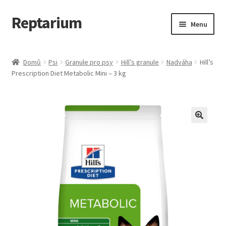
Reptarium
Přeskočit
Přejít
Menu
na
k
navigaci
obsahu
Úvodní stránka
webu
Domů
Psi
Granule pro psy
Hill’s granule
Nadváha
Hill’s
Prescription Diet Metabolic Mini – 3 kg
Košík
Malá zvířata — Klece, krmivo, vybavení
Můj účet
Obchod
Pokladna
Vše pro kočky