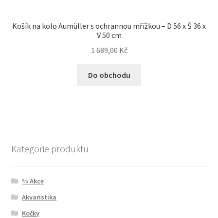
Košík na kolo Aumüller s ochrannou mřížkou – D 56 x Š 36 x
V 50 cm
1 689,00
Kč
Do obchodu
Kategorie produktu
% Akce
Akvaristika
Kočky