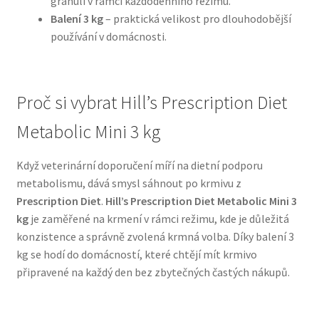
granulí v rámci každodenního režimu.
Balení 3 kg
– praktická velikost pro dlouhodobější
N&D Farmina pro psy — Italské holistic krmivo
používání v domácnosti.
Oblečky pro psy
Proč si vybrat Hill’s Prescription Diet
Pamlsky pro psy
Metabolic Mini 3 kg
Pelíšky pro psy
Když veterinární doporučení míří na dietní podporu
metabolismu, dává smysl sáhnout po krmivu z
Ortopedické pelíšky
Prescription Diet
.
Hill’s Prescription Diet Metabolic Mini 3
kg
je zaměřené na krmení v rámci režimu, kde je důležitá
Přepravky pro psy
konzistence a správně zvolená krmná volba. Díky balení 3
kg se hodí do domácností, které chtějí mít krmivo
Purizon pro psy — Vysoký obsah masa, bez obilovin
připravené na každý den bez zbytečných častých nákupů.
Royal Canin pro psy