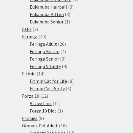
3
produktů
Eukanuba Hairball
3
3
produkty
Eukanuba Kitten
3
1
produkty
Eukanuba Senior
1
2
produkt
Felix
2
produkty
40
Feringa
40
produktů
26
Feringa Adult
26
produktů
4
Feringa Kitten
4
3
produkty
Feringa Senior
3
produkty
4
Feringa Vitality
4
14
produkty
Fitmin
14
produktů
8
Fitmin Cat for Life
8
6
produktů
Fitmin Cat Purity
6
12
produktů
Forza 10
12
produktů
11
Active Line
11
produktů
1
Forza 10 Diet
1
9
produkt
Friskies
9
produktů
16
GranataPet Adult
16
produktů
14
GranataPet Adult
14