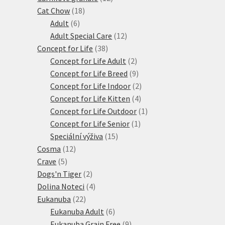
18
produktů
Cat Chow
18
6
produktů
Adult
6
produktů
12
Adult Special Care
12
38
produktů
Concept for Life
38
produktů
2
Concept for Life Adult
2
produkty
9
Concept for Life Breed
9
produktů
2
Concept for Life Indoor
2
4
produkty
Concept for Life Kitten
4
produkty
1
Concept for Life Outdoor
1
1
produkt
Concept for Life Senior
1
15
produkt
Speciální výživa
15
12
produktů
Cosma
12
5
produktů
Crave
5
produktů
2
Dogs'n Tiger
2
produkty
4
Dolina Noteci
4
22
produkty
Eukanuba
22
produktů
6
Eukanuba Adult
6
produktů
9
Eukanuba Grain Free
9