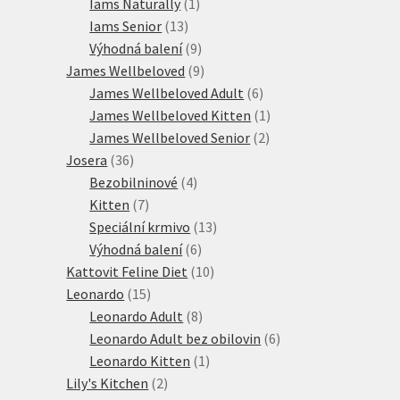
1
produktů
Iams Naturally
1
13
produkt
Iams Senior
13
produktů
9
Výhodná balení
9
produktů
9
James Wellbeloved
9
produktů
6
James Wellbeloved Adult
6
produktů
1
James Wellbeloved Kitten
1
2
produkt
James Wellbeloved Senior
2
36
produkty
Josera
36
produktů
4
Bezobilninové
4
7
produkty
Kitten
7
produktů
13
Speciální krmivo
13
6
produktů
Výhodná balení
6
produktů
10
Kattovit Feline Diet
10
15
produktů
Leonardo
15
produktů
8
Leonardo Adult
8
produktů
6
Leonardo Adult bez obilovin
6
1
produktů
Leonardo Kitten
1
2
produkt
Lily's Kitchen
2