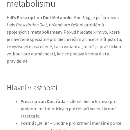
metabolismu
Bozita pro psy — Švédské krmivo s nordickou kvalitou
Hill’s Prescription Diet Metabolic Mini 3 kg
je psí krmivo z
řady
Prescription Diet
, určené pro řešení problémů
Brit pro psy
spojených s
metabolismem
. Pokud hledáte krmivo, které
je navržené speciálně pro dietní režim a chcete mít jistotu,
Granule pro psy
že vyživujete psa cíleně, tato varianta „mini“ je praktickou
volbou i pro domácnosti, kde se podává krmná dieta
Natural Trainer pro psy — Italské krmivo s
pravidelně.
přírodními složkami
Happy Dog — Německá kvalita a přirozené složení
Hlavní vlastnosti
Hill’s pro psy
Prescription Diet řada
– cílené dietní krmivo pro
podporu metabolických potřeb při vedení krmné
Hračky pro psy
strategie.
Formát „Mini“
– vhodné pro krmení menšími porce
Konzervy a kapsičky pro psy