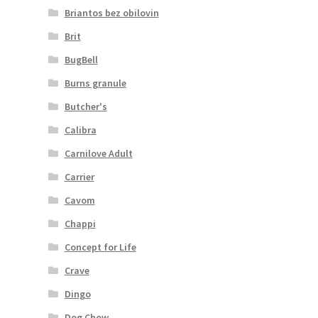
Briantos bez obilovin
Brit
BugBell
Burns granule
Butcher's
Calibra
Carnilove Adult
Carrier
Cavom
Chappi
Concept for Life
Crave
Dingo
Dog Chow