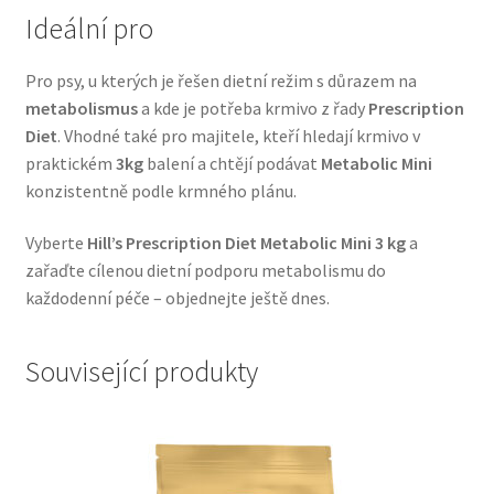
Ideální pro
Veterinární dieta pro psy
Pro psy, u kterých je řešen dietní režim s důrazem na
Vodítka a obojky
metabolismus
a kde je potřeba krmivo z řady
Prescription
Diet
. Vhodné také pro majitele, kteří hledají krmivo v
Wolf of Wilderness
praktickém
3kg
balení a chtějí podávat
Metabolic Mini
konzistentně podle krmného plánu.
Vyberte
Hill’s Prescription Diet Metabolic Mini 3 kg
a
zařaďte cílenou dietní podporu metabolismu do
každodenní péče – objednejte ještě dnes.
Související produkty