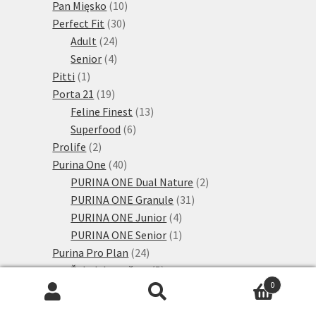
10
produktů
Pan Mięsko
10
30
produktů
Perfect Fit
30
24
produktů
Adult
24
4
produktů
Senior
4
1
produkty
Pitti
1
produkt
19
Porta 21
19
produktů
13
Feline Finest
13
6
produktů
Superfood
6
2
produktů
Prolife
2
produkty
40
Purina One
40
produktů
2
PURINA ONE Dual Nature
2
31
produkty
PURINA ONE Granule
31
4
produktů
PURINA ONE Junior
4
produkty
1
PURINA ONE Senior
1
24
produkt
Purina Pro Plan
24
produktů
5
Žaludek a střeva
5
0
2
produktů
Alergie
2
Hledat:
Hledat
produkty
4
Ledviny
4