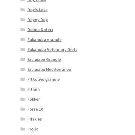
Dog’s Love
Doggy Dog
Dolina Noteci
Eukanuba granule
Eukanuba Veterinary Diets
Exclusion Granule
Exclusion Mediterraneo
FitActive granule
Fitmin
Fokker
Forza 10
Friskies
Frolic