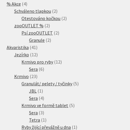
4
% Akce
4
produkty
2
Schváleno tlapkou
2
produkty
2
Otestováno kočkou
2
2
produkty
zooOUTLET %
2
produkty
2
Psí zooOUTLET
2
2
produkty
Granule
2
41
produkty
Akvaristika
41
produktů
12
Jezírko
12
produktů
12
Krmivo pro ryby
12
6
produktů
Sera
6
23
produktů
Krmivo
23
produktů
5
Granulát/ pelety / tyčinky
5
1
produktů
JBL
1
produkt
4
Sera
4
produkty
5
Krmivo ve formě tablet
5
3
produktů
Sera
3
produkty
1
Tetra
1
produkt
1
Ryby žijící převážně u dna
1