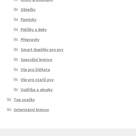
Oblečky
Pamlsky
Pelíšky a deky
Přepravky
Smart doplňky pro psy
Speciální krmivo
Vše pro štěňata
Vše pro starší psy
Vodítka a obojky
Top značky
Veterinární krmivo