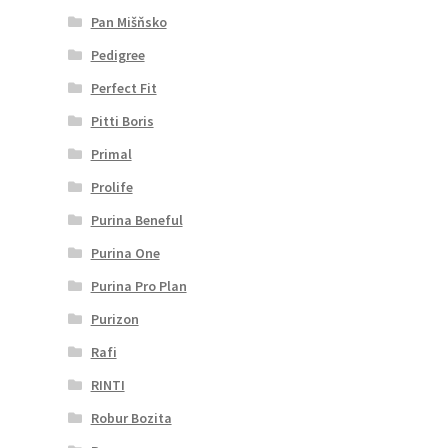
Pan Mišňsko
Pedigree
Perfect Fit
Pitti Boris
Primal
Prolife
Purina Beneful
Purina One
Purina Pro Plan
Purizon
Rafi
RINTI
Robur Bozita