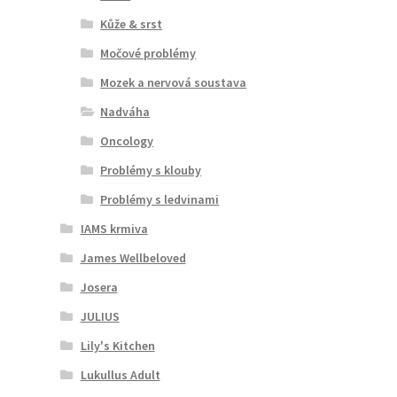
Kůže & srst
Močové problémy
Mozek a nervová soustava
Nadváha
Oncology
Problémy s klouby
Problémy s ledvinami
IAMS krmiva
James Wellbeloved
Josera
JULIUS
Lily's Kitchen
Lukullus Adult