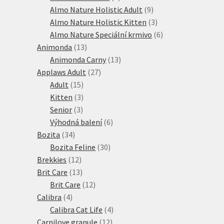
produkt
9
Almo Nature Holistic Adult
9
produktů
3
Almo Nature Holistic Kitten
3
produkty
6
Almo Nature Speciální krmivo
6
13
produktů
Animonda
13
produktů
13
Animonda Carny
13
27
produktů
Applaws Adult
27
15
produktů
Adult
15
produktů
3
Kitten
3
3
produkty
Senior
3
produkty
6
Výhodná balení
6
34
produktů
Bozita
34
produktů
30
Bozita Feline
30
12
produktů
Brekkies
12
produktů
13
Brit Care
13
produktů
12
Brit Care
12
4
produktů
Calibra
4
produkty
4
Calibra Cat Life
4
12
produkty
Carnilove granule
12