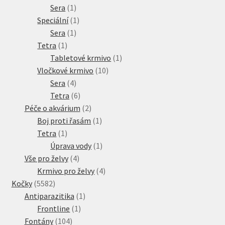
1
produkt
Sera
1
produkt
1
Speciální
1
1
produkt
Sera
1
1
produkt
Tetra
1
produkt
1
Tabletové krmivo
1
10
produkt
Vločkové krmivo
10
4
produktů
Sera
4
produkty
6
Tetra
6
produktů
2
Péče o akvárium
2
produkty
1
Boj proti řasám
1
1
produkt
Tetra
1
produkt
1
Úprava vody
1
4
produkt
Vše pro želvy
4
produkty
4
Krmivo pro želvy
4
5582
produkty
Kočky
5582
produktů
1
Antiparazitika
1
1
produkt
Frontline
1
104
produkt
Fontány
104