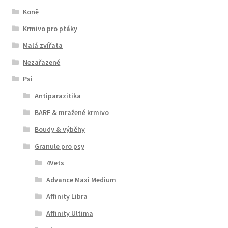
Koně
Krmivo pro ptáky
Malá zvířata
Nezařazené
Psi
Antiparazitika
BARF & mražené krmivo
Boudy & výběhy
Granule pro psy
4Vets
Advance Maxi Medium
Affinity Libra
Affinity Ultima