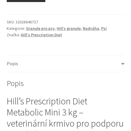
N&D Farmina pro kočky — Italské holistic krmivo
Odpočívadla pro kočky
SKU:
32028646727
Kategorie:
Granule pro psy
,
Hill’s granule
,
Nadváha
,
Psi
Značka:
Hill's Prescription Diet
Pamlsky pro kočky
Purizon pro kočky
Popis
Royal Canin pro kočky
Popis
Škrabadla pro kočky
Hill’s Prescription Diet
Veterinární dieta pro kočky
Metabolic Mini 3 kg –
Vše pro psy — Krmivo, doplňky, vybavení
veterinární krmivo pro podporu
Boudy a výběhy