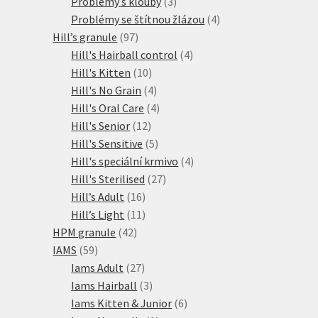
produkty
3
Problémy s klouby
3
produkty
4
Problémy se štítnou žlázou
4
97
produkty
Hill’s granule
97
produktů
4
Hill's Hairball control
4
10
produkty
Hill's Kitten
10
produktů
4
Hill's No Grain
4
produkty
4
Hill's Oral Care
4
12
produkty
Hill's Senior
12
produktů
5
Hill's Sensitive
5
produktů
4
Hill's speciální krmivo
4
27
produkty
Hill's Sterilised
27
16
produktů
Hill’s Adult
16
produktů
11
Hill’s Light
11
42
produktů
HPM granule
42
59
produktů
IAMS
59
produktů
27
Iams Adult
27
produktů
3
Iams Hairball
3
produkty
6
Iams Kitten & Junior
6