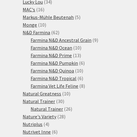
34
produkty
Lucky Lou
34
16
produktů
MAC's
16
produktů
5
Markus-Mühle Beutenah
5
10
produktů
Monge
10
produktů
62
N&D Farmina
62
produktů
9
Farmina N&D Ancestral Grain
9
10
produktů
Farmina N&D Ocean
10
13
produktů
Farmina N&D Prime
13
produktů
6
Farmina N&D Pumpkin
6
10
produktů
Farmina N&D Quinoa
10
produktů
6
Farmina N&D Tropical
6
produktů
8
Farmina Vet Life Feline
8
10
produktů
Natural Greatness
10
30
produktů
Natural Trainer
30
produktů
26
Natural Trainer
26
28
produktů
Nature's Variety
28
4
produktů
Nutriplus
4
produkty
6
Nutrivet Inne
6