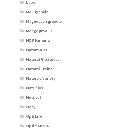
Lupo
MAC granule
Magnusson granule
Monge granule
N&D Farmina
Natura Diet
Natural Greatness
Natural Trainer
Nature’s Variety
Nutriplus
Nutrivet
Oasy
Opti Life
Optimanova