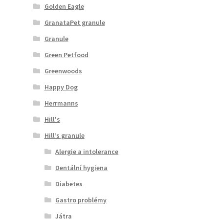
Golden Eagle
GranataPet granule
Granule
Green Petfood
Greenwoods
Happy Dog
Herrmanns
Hill's
Hill’s granule
Alergie a intolerance
Dentální hygiena
Diabetes
Gastro problémy
Játra