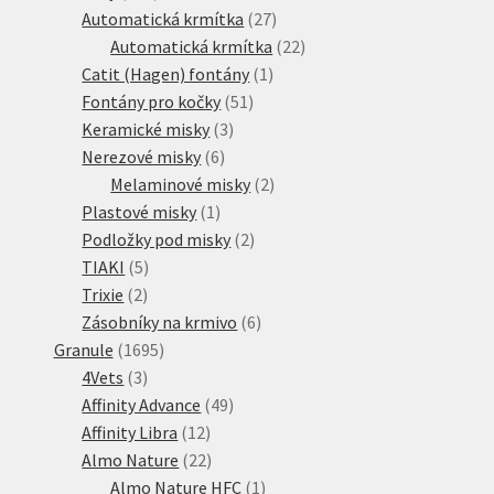
produktů
27
Automatická krmítka
27
produktů
22
Automatická krmítka
22
1
produktů
Catit (Hagen) fontány
1
51
produkt
Fontány pro kočky
51
3
produktů
Keramické misky
3
6
produkty
Nerezové misky
6
produktů
2
Melaminové misky
2
1
produkty
Plastové misky
1
produkt
2
Podložky pod misky
2
5
produkty
TIAKI
5
2
produktů
Trixie
2
produkty
6
Zásobníky na krmivo
6
1695
produktů
Granule
1695
3
produktů
4Vets
3
produkty
49
Affinity Advance
49
12
produktů
Affinity Libra
12
produktů
22
Almo Nature
22
produktů
1
Almo Nature HFC
1