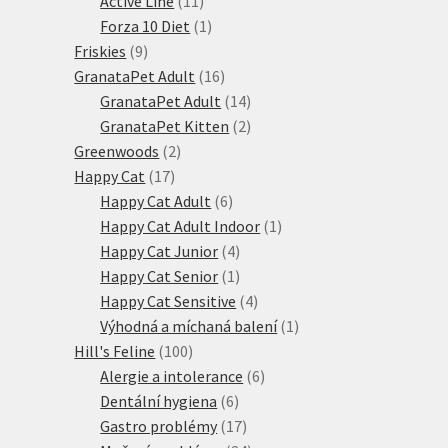
Active Line
11
produktů
1
Forza 10 Diet
1
9
produkt
Friskies
9
produktů
16
GranataPet Adult
16
produktů
14
GranataPet Adult
14
produktů
2
GranataPet Kitten
2
2
produkty
Greenwoods
2
17
produkty
Happy Cat
17
produktů
6
Happy Cat Adult
6
produktů
1
Happy Cat Adult Indoor
1
4
produkt
Happy Cat Junior
4
produkty
1
Happy Cat Senior
1
produkt
4
Happy Cat Sensitive
4
produkty
1
Výhodná a míchaná balení
1
100
produkt
Hill's Feline
100
produktů
6
Alergie a intolerance
6
6
produktů
Dentální hygiena
6
produktů
17
Gastro problémy
17