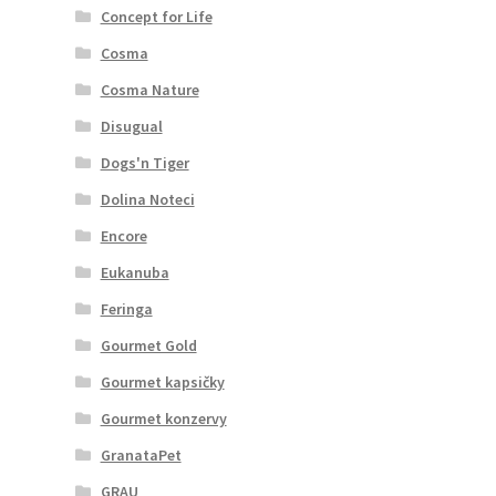
Concept for Life
Cosma
Cosma Nature
Disugual
Dogs'n Tiger
Dolina Noteci
Encore
Eukanuba
Feringa
Gourmet Gold
Gourmet kapsičky
Gourmet konzervy
GranataPet
GRAU