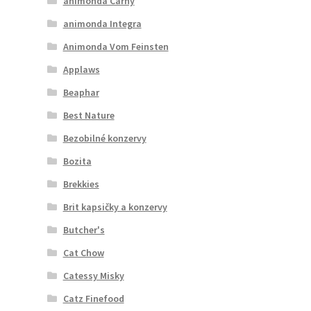
animonda Carny
animonda Integra
Animonda Vom Feinsten
Applaws
Beaphar
Best Nature
Bezobilné konzervy
Bozita
Brekkies
Brit kapsičky a konzervy
Butcher's
Cat Chow
Catessy Misky
Catz Finefood