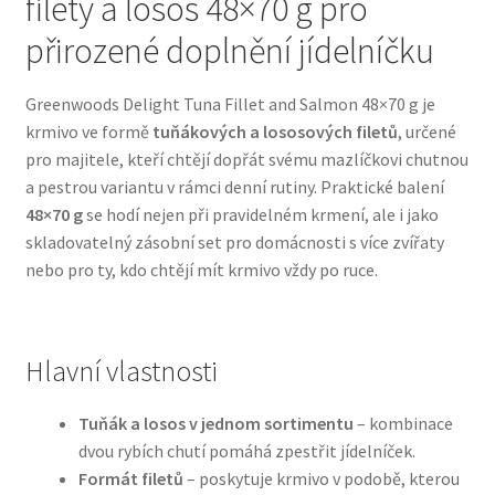
filety a losos 48×70 g pro
přirozené doplnění jídelníčku
Bozita pro psy — Švédské krmivo s nordickou kvalitou
Greenwoods Delight Tuna Fillet and Salmon 48×70 g je
Brit pro psy
krmivo ve formě
tuňákových a lososových filetů
, určené
pro majitele, kteří chtějí dopřát svému mazlíčkovi chutnou
Granule pro psy
a pestrou variantu v rámci denní rutiny. Praktické balení
48×70 g
se hodí nejen při pravidelném krmení, ale i jako
Natural Trainer pro psy — Italské krmivo s
skladovatelný zásobní set pro domácnosti s více zvířaty
přírodními složkami
nebo pro ty, kdo chtějí mít krmivo vždy po ruce.
Happy Dog — Německá kvalita a přirozené složení
Hlavní vlastnosti
Hill’s pro psy
Tuňák a losos v jednom sortimentu
– kombinace
Hračky pro psy
dvou rybích chutí pomáhá zpestřit jídelníček.
Formát filetů
– poskytuje krmivo v podobě, kterou
Konzervy a kapsičky pro psy