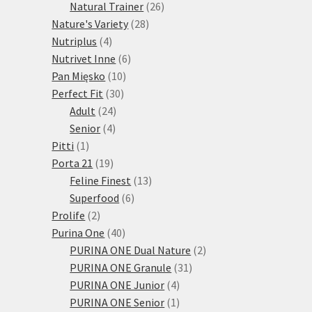
produktů
26
Natural Trainer
26
28
produktů
Nature's Variety
28
4
produktů
Nutriplus
4
produkty
6
Nutrivet Inne
6
10
produktů
Pan Mięsko
10
30
produktů
Perfect Fit
30
24
produktů
Adult
24
4
produktů
Senior
4
1
produkty
Pitti
1
produkt
19
Porta 21
19
produktů
13
Feline Finest
13
6
produktů
Superfood
6
2
produktů
Prolife
2
produkty
40
Purina One
40
produktů
2
PURINA ONE Dual Nature
2
31
produkty
PURINA ONE Granule
31
4
produktů
PURINA ONE Junior
4
produkty
1
PURINA ONE Senior
1