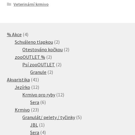
Veterinární krmivo
4
% Akce
4
produkty
2
Schváleno tlapkou
2
produkty
2
Otestováno kočkou
2
2
produkty
zooOUTLET %
2
produkty
2
Psí zooOUTLET
2
2
produkty
Granule
2
41
produkty
Akvaristika
41
produktů
12
Jezírko
12
produktů
12
Krmivo pro ryby
12
6
produktů
Sera
6
23
produktů
Krmivo
23
produktů
5
Granulát/ pelety / tyčinky
5
1
produktů
JBL
1
produkt
4
Sera
4