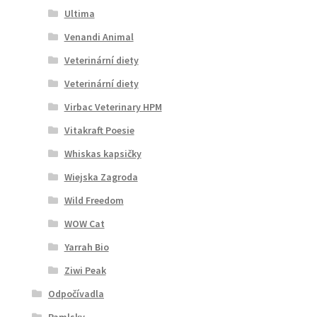
Ultima
Venandi Animal
Veterinární diety
Veterinární diety
Virbac Veterinary HPM
Vitakraft Poesie
Whiskas kapsičky
Wiejska Zagroda
Wild Freedom
WOW Cat
Yarrah Bio
Ziwi Peak
Odpočívadla
Pamlsky