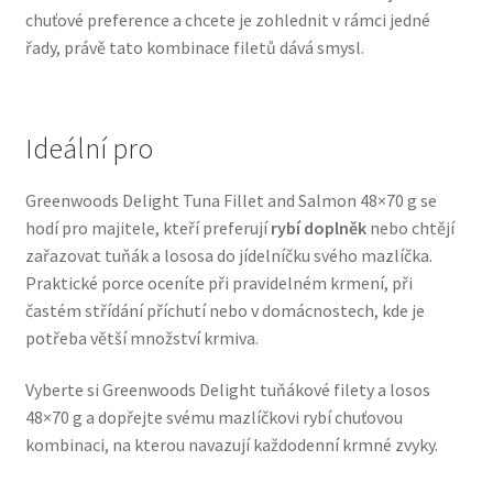
chuťové preference a chcete je zohlednit v rámci jedné
Veterinární dieta pro psy
řady, právě tato kombinace filetů dává smysl.
Vodítka a obojky
Ideální pro
Wolf of Wilderness
Greenwoods Delight Tuna Fillet and Salmon 48×70 g se
hodí pro majitele, kteří preferují
rybí doplněk
nebo chtějí
zařazovat tuňák a lososa do jídelníčku svého mazlíčka.
Praktické porce oceníte při pravidelném krmení, při
častém střídání příchutí nebo v domácnostech, kde je
potřeba větší množství krmiva.
Vyberte si Greenwoods Delight tuňákové filety a losos
48×70 g a dopřejte svému mazlíčkovi rybí chuťovou
kombinaci, na kterou navazují každodenní krmné zvyky.