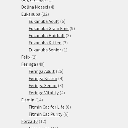
produkty
4
Dolina Noteci
4
22
produkty
Eukanuba
22
produktů
6
Eukanuba Adult
6
produktů
9
Eukanuba Grain Free
9
3
produktů
Eukanuba Hairball
3
3
produkty
Eukanuba Kitten
3
1
produkty
Eukanuba Senior
1
2
produkt
Felix
2
produkty
40
Feringa
40
produktů
26
Feringa Adult
26
produktů
4
Feringa Kitten
4
3
produkty
Feringa Senior
3
produkty
4
Feringa Vitality
4
14
produkty
Fitmin
14
produktů
8
Fitmin Cat for Life
8
6
produktů
Fitmin Cat Purity
6
12
produktů
Forza 10
12
produktů
11