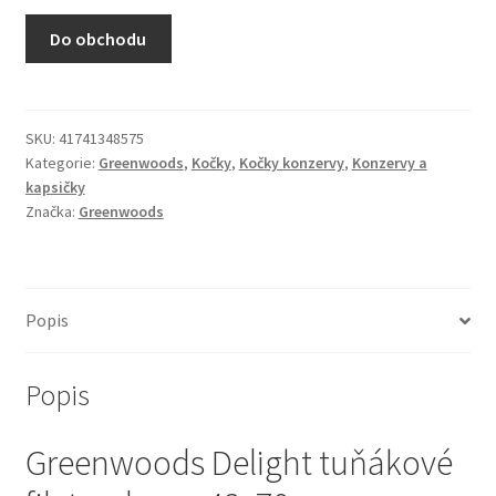
N&D Farmina pro kočky — Italské holistic krmivo
Do obchodu
Odpočívadla pro kočky
Pamlsky pro kočky
SKU:
41741348575
Kategorie:
Greenwoods
,
Kočky
,
Kočky konzervy
,
Konzervy a
kapsičky
Purizon pro kočky
Značka:
Greenwoods
Royal Canin pro kočky
Škrabadla pro kočky
Popis
Veterinární dieta pro kočky
Popis
Vše pro psy — Krmivo, doplňky, vybavení
Greenwoods Delight tuňákové
Boudy a výběhy