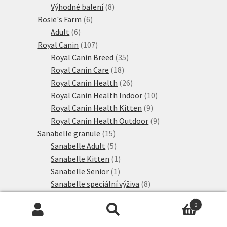
produktů
8
Výhodné balení
8
6
produktů
Rosie's Farm
6
6
produktů
Adult
6
produktů
107
Royal Canin
107
produktů
35
Royal Canin Breed
35
18
produktů
Royal Canin Care
18
produktů
26
Royal Canin Health
26
produktů
10
Royal Canin Health Indoor
10
9
produktů
Royal Canin Health Kitten
9
produktů
9
Royal Canin Health Outdoor
9
15
produktů
Sanabelle granule
15
produktů
5
Sanabelle Adult
5
produktů
1
Sanabelle Kitten
1
1
produkt
Sanabelle Senior
1
produkt
8
Sanabelle speciální výživa
8
28
produktů
Schesir
28
0
produktů
2
Simpsons Premium
2
Hledat:
Hledat
12
produkty
Směsi
12