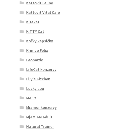
Kattovit Feline
Kattovit Vital Care
Kitekat
KITTY Cat
Kočky kapsičky
Krmivo Felix
Leonardo
LifeCat konzervy
Lily's Kitchen
Lucky Lou
MAC’s
Miamor konzervy
MjAMjAM Adult
Natural Trainer