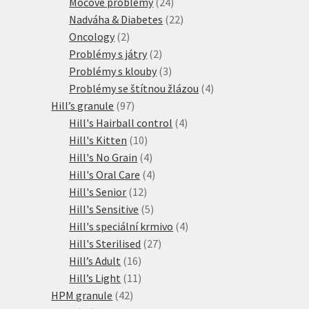
produktů
24
Močové problémy
24
produktů
22
Nadváha & Diabetes
22
2
produktů
Oncology
2
produkty
2
Problémy s játry
2
produkty
3
Problémy s klouby
3
produkty
4
Problémy se štítnou žlázou
4
97
produkty
Hill’s granule
97
produktů
4
Hill's Hairball control
4
10
produkty
Hill's Kitten
10
produktů
4
Hill's No Grain
4
produkty
4
Hill's Oral Care
4
12
produkty
Hill's Senior
12
produktů
5
Hill's Sensitive
5
produktů
4
Hill's speciální krmivo
4
27
produkty
Hill's Sterilised
27
16
produktů
Hill’s Adult
16
produktů
11
Hill’s Light
11
42
produktů
HPM granule
42