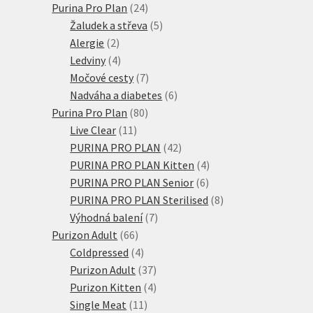
24
produkt
Purina Pro Plan
24
produktů
5
Žaludek a střeva
5
2
produktů
Alergie
2
produkty
4
Ledviny
4
produkty
7
Močové cesty
7
produktů
6
Nadváha a diabetes
6
80
produktů
Purina Pro Plan
80
11
produktů
Live Clear
11
produktů
42
PURINA PRO PLAN
42
produktů
4
PURINA PRO PLAN Kitten
4
6
produkty
PURINA PRO PLAN Senior
6
produktů
8
PURINA PRO PLAN Sterilised
8
7
produktů
Výhodná balení
7
66
produktů
Purizon Adult
66
produktů
4
Coldpressed
4
produkty
37
Purizon Adult
37
produktů
4
Purizon Kitten
4
11
produkty
Single Meat
11