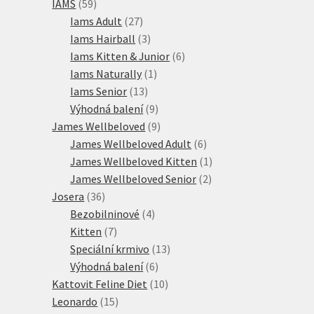
59
produktů
IAMS
59
produktů
27
Iams Adult
27
produktů
3
Iams Hairball
3
produkty
6
Iams Kitten & Junior
6
1
produktů
Iams Naturally
1
13
produkt
Iams Senior
13
produktů
9
Výhodná balení
9
produktů
9
James Wellbeloved
9
produktů
6
James Wellbeloved Adult
6
produktů
1
James Wellbeloved Kitten
1
2
produkt
James Wellbeloved Senior
2
36
produkty
Josera
36
produktů
4
Bezobilninové
4
7
produkty
Kitten
7
produktů
13
Speciální krmivo
13
6
produktů
Výhodná balení
6
produktů
10
Kattovit Feline Diet
10
15
produktů
Leonardo
15