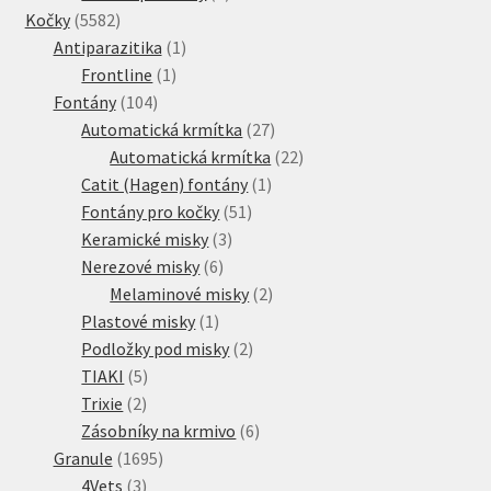
5582
produkty
Kočky
5582
produktů
1
Antiparazitika
1
1
produkt
Frontline
1
104
produkt
Fontány
104
produktů
27
Automatická krmítka
27
produktů
22
Automatická krmítka
22
1
produktů
Catit (Hagen) fontány
1
51
produkt
Fontány pro kočky
51
3
produktů
Keramické misky
3
6
produkty
Nerezové misky
6
produktů
2
Melaminové misky
2
1
produkty
Plastové misky
1
produkt
2
Podložky pod misky
2
5
produkty
TIAKI
5
2
produktů
Trixie
2
produkty
6
Zásobníky na krmivo
6
1695
produktů
Granule
1695
3
produktů
4Vets
3