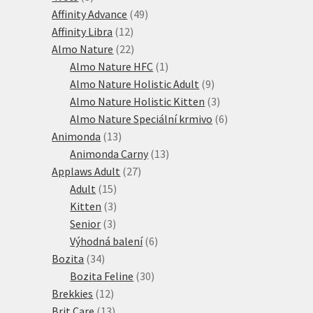
produkty
49
Affinity Advance
49
12
produktů
Affinity Libra
12
produktů
22
Almo Nature
22
produktů
1
Almo Nature HFC
1
produkt
9
Almo Nature Holistic Adult
9
produktů
3
Almo Nature Holistic Kitten
3
produkty
6
Almo Nature Speciální krmivo
6
13
produktů
Animonda
13
produktů
13
Animonda Carny
13
27
produktů
Applaws Adult
27
15
produktů
Adult
15
produktů
3
Kitten
3
3
produkty
Senior
3
produkty
6
Výhodná balení
6
34
produktů
Bozita
34
produktů
30
Bozita Feline
30
12
produktů
Brekkies
12
produktů
13
Brit Care
13