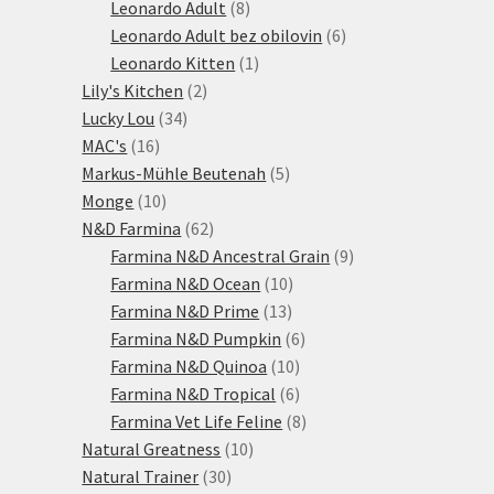
produktů
8
Leonardo Adult
8
produktů
6
Leonardo Adult bez obilovin
6
1
produktů
Leonardo Kitten
1
2
produkt
Lily's Kitchen
2
34
produkty
Lucky Lou
34
16
produktů
MAC's
16
produktů
5
Markus-Mühle Beutenah
5
10
produktů
Monge
10
produktů
62
N&D Farmina
62
produktů
9
Farmina N&D Ancestral Grain
9
10
produktů
Farmina N&D Ocean
10
13
produktů
Farmina N&D Prime
13
produktů
6
Farmina N&D Pumpkin
6
10
produktů
Farmina N&D Quinoa
10
produktů
6
Farmina N&D Tropical
6
produktů
8
Farmina Vet Life Feline
8
10
produktů
Natural Greatness
10
30
produktů
Natural Trainer
30