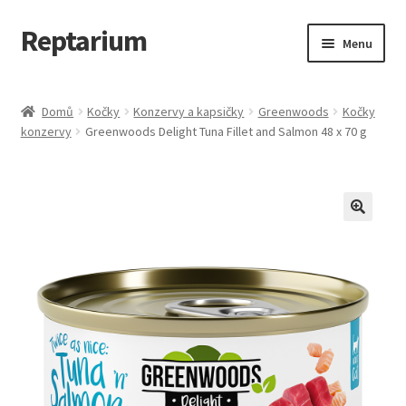
Reptarium
Přeskočit
Přejít
Menu
na
k
navigaci
obsahu
Úvodní stránka
webu
Domů
Kočky
Konzervy a kapsičky
Greenwoods
Kočky
konzervy
Greenwoods Delight Tuna Fillet and Salmon 48 x 70 g
Košík
Malá zvířata — Klece, krmivo, vybavení
Můj účet
Obchod
Pokladna
Vše pro kočky