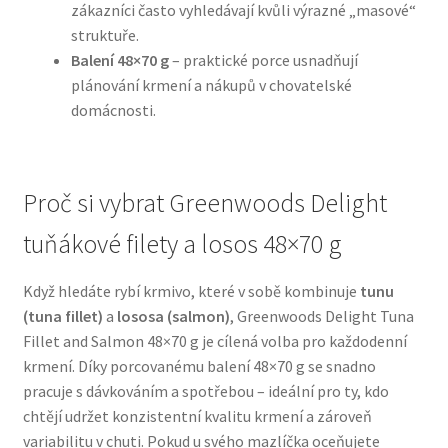
zákazníci často vyhledávají kvůli výrazné „masové“
struktuře.
N&D Farmina pro psy — Italské holistic krmivo
Balení 48×70 g
– praktické porce usnadňují
plánování krmení a nákupů v chovatelské
Oblečky pro psy
domácnosti.
Pamlsky pro psy
Proč si vybrat Greenwoods Delight
Pelíšky pro psy
tuňákové filety a losos 48×70 g
Ortopedické pelíšky
Když hledáte rybí krmivo, které v sobě kombinuje
tunu
Přepravky pro psy
(tuna fillet)
a
lososa (salmon)
, Greenwoods Delight Tuna
Fillet and Salmon 48×70 g je cílená volba pro každodenní
krmení. Díky porcovanému balení 48×70 g se snadno
Purizon pro psy — Vysoký obsah masa, bez obilovin
pracuje s dávkováním a spotřebou – ideální pro ty, kdo
chtějí udržet konzistentní kvalitu krmení a zároveň
Royal Canin pro psy
variabilitu v chuti. Pokud u svého mazlíčka oceňujete