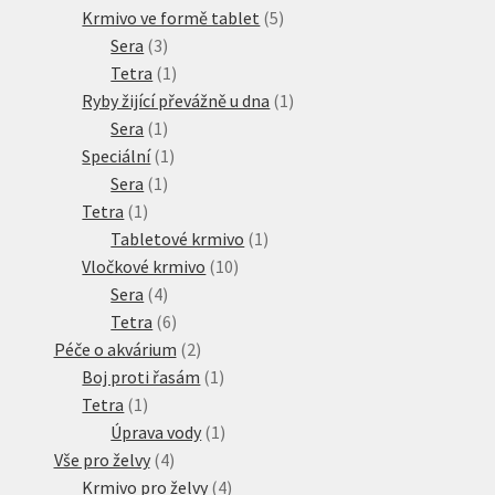
produkty
5
Krmivo ve formě tablet
5
3
produktů
Sera
3
produkty
1
Tetra
1
produkt
1
Ryby žijící převážně u dna
1
1
produkt
Sera
1
produkt
1
Speciální
1
1
produkt
Sera
1
1
produkt
Tetra
1
produkt
1
Tabletové krmivo
1
10
produkt
Vločkové krmivo
10
4
produktů
Sera
4
produkty
6
Tetra
6
produktů
2
Péče o akvárium
2
produkty
1
Boj proti řasám
1
1
produkt
Tetra
1
produkt
1
Úprava vody
1
4
produkt
Vše pro želvy
4
produkty
4
Krmivo pro želvy
4