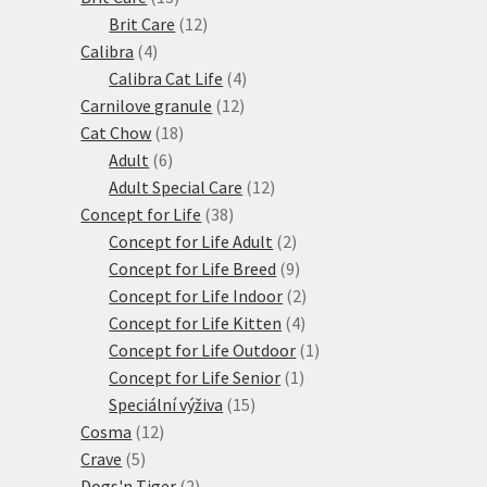
produktů
12
Brit Care
12
4
produktů
Calibra
4
produkty
4
Calibra Cat Life
4
12
produkty
Carnilove granule
12
18
produktů
Cat Chow
18
6
produktů
Adult
6
produktů
12
Adult Special Care
12
38
produktů
Concept for Life
38
produktů
2
Concept for Life Adult
2
produkty
9
Concept for Life Breed
9
produktů
2
Concept for Life Indoor
2
4
produkty
Concept for Life Kitten
4
produkty
1
Concept for Life Outdoor
1
1
produkt
Concept for Life Senior
1
15
produkt
Speciální výživa
15
12
produktů
Cosma
12
5
produktů
Crave
5
produktů
2
Dogs'n Tiger
2