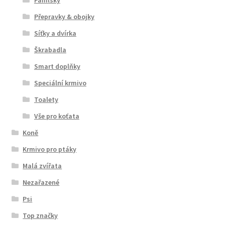
Přepravky & obojky
Síťky a dvírka
Škrabadla
Smart doplňky
Speciální krmivo
Toalety
Vše pro koťata
Koně
Krmivo pro ptáky
Malá zvířata
Nezařazené
Psi
Top značky