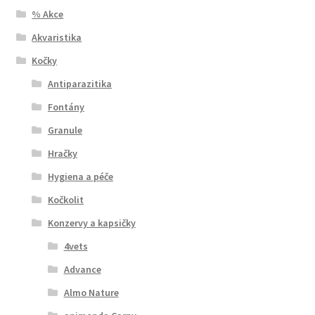
% Akce
Akvaristika
Kočky
Antiparazitika
Fontány
Granule
Hračky
Hygiena a péče
Kočkolit
Konzervy a kapsičky
4vets
Advance
Almo Nature