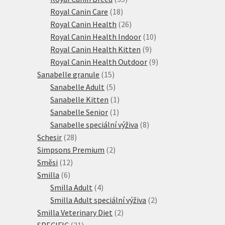
18
produktů
Royal Canin Care
18
produktů
26
Royal Canin Health
26
produktů
10
Royal Canin Health Indoor
10
9
produktů
Royal Canin Health Kitten
9
produktů
9
Royal Canin Health Outdoor
9
15
produktů
Sanabelle granule
15
produktů
5
Sanabelle Adult
5
produktů
1
Sanabelle Kitten
1
1
produkt
Sanabelle Senior
1
produkt
8
Sanabelle speciální výživa
8
28
produktů
Schesir
28
produktů
2
Simpsons Premium
2
12
produkty
Směsi
12
6
produktů
Smilla
6
produktů
4
Smilla Adult
4
produkty
2
Smilla Adult speciální výživa
2
2
produkty
Smilla Veterinary Diet
2
21
produkty
SPECIFIC
21