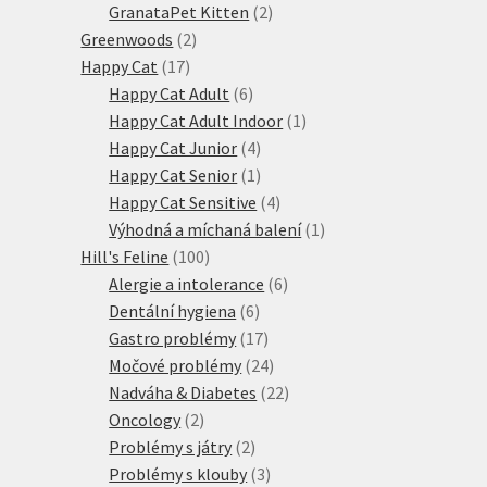
produktů
2
GranataPet Kitten
2
2
produkty
Greenwoods
2
17
produkty
Happy Cat
17
produktů
6
Happy Cat Adult
6
produktů
1
Happy Cat Adult Indoor
1
4
produkt
Happy Cat Junior
4
produkty
1
Happy Cat Senior
1
produkt
4
Happy Cat Sensitive
4
produkty
1
Výhodná a míchaná balení
1
100
produkt
Hill's Feline
100
produktů
6
Alergie a intolerance
6
6
produktů
Dentální hygiena
6
produktů
17
Gastro problémy
17
produktů
24
Močové problémy
24
produktů
22
Nadváha & Diabetes
22
2
produktů
Oncology
2
produkty
2
Problémy s játry
2
produkty
3
Problémy s klouby
3