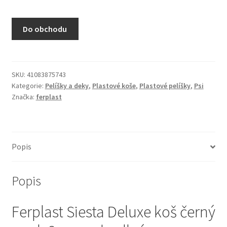
N&D Farmina pro kočky — Italské holistic krmivo
Do obchodu
Odpočívadla pro kočky
Pamlsky pro kočky
SKU:
41083875743
Kategorie:
Pelíšky a deky
,
Plastové koše
,
Plastové pelíšky
,
Psi
Purizon pro kočky
Značka:
ferplast
Royal Canin pro kočky
Škrabadla pro kočky
Popis
Veterinární dieta pro kočky
Popis
Vše pro psy — Krmivo, doplňky, vybavení
Ferplast Siesta Deluxe koš černý
Boudy a výběhy