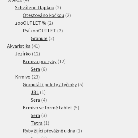
produkty
2
Schváleno tlapkou
2
produkty
2
Otestováno kočkou
2
2
produkty
zooOUTLET %
2
produkty
2
Psí zooOUTLET
2
2
produkty
Granule
2
41
produkty
Akvaristika
41
produktů
12
Jezírko
12
produktů
12
Krmivo pro ryby
12
6
produktů
Sera
6
23
produktů
Krmivo
23
produktů
5
Granulát/ pelety / tyčinky
5
1
produktů
JBL
1
produkt
4
Sera
4
produkty
5
Krmivo ve formě tablet
5
3
produktů
Sera
3
produkty
1
Tetra
1
produkt
1
Ryby žijící převážně u dna
1
1
produkt