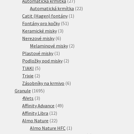
produktů
27
Automatická krmítka
27
produktů
22
Automatická krmítka
22
1
produktů
Catit (Hagen) fontány
1
51
produkt
Fontány pro kočky
51
3
produktů
Keramické misky
3
6
produkty
Nerezové misky
6
produktů
2
Melaminové misky
2
1
produkty
Plastové misky
1
produkt
2
Podložky pod misky
2
5
produkty
TIAKI
5
2
produktů
Trixie
2
produkty
6
Zásobníky na krmivo
6
1695
produktů
Granule
1695
3
produktů
4Vets
3
produkty
49
Affinity Advance
49
12
produktů
Affinity Libra
12
produktů
22
Almo Nature
22
produktů
1
Almo Nature HFC
1