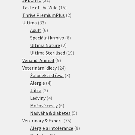
produktů
15
Taste of the Wild
15
produktů
2
Thrive PremiumPlus
2
33
produkty
Ultima
33
produktů
6
Adult
6
produktů
6
Speciální krmivo
6
2
produktů
Ultima Nature
2
produkty
19
Ultima Sterilised
19
5
produktů
Venandi Animal
5
produktů
24
Veterinární diety
24
produktů
3
Žaludek a střeva
3
4
produkty
Alergie
4
2
produkty
Játra
2
produkty
4
Ledviny
4
produkty
6
Močové cesty
6
produktů
5
Nadváha & diabetes
5
75
produktů
Veterinary & Expert
75
produktů
9
Alergie a intolerance
9