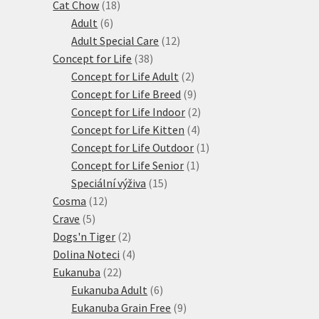
18
produktů
Cat Chow
18
6
produktů
Adult
6
produktů
12
Adult Special Care
12
38
produktů
Concept for Life
38
produktů
2
Concept for Life Adult
2
produkty
9
Concept for Life Breed
9
produktů
2
Concept for Life Indoor
2
4
produkty
Concept for Life Kitten
4
produkty
1
Concept for Life Outdoor
1
1
produkt
Concept for Life Senior
1
15
produkt
Speciální výživa
15
12
produktů
Cosma
12
5
produktů
Crave
5
produktů
2
Dogs'n Tiger
2
produkty
4
Dolina Noteci
4
22
produkty
Eukanuba
22
produktů
6
Eukanuba Adult
6
produktů
9
Eukanuba Grain Free
9