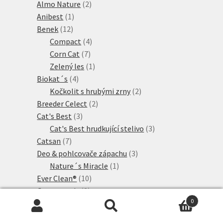
produkt
2
Almo Nature
2
1
produkty
Anibest
1
12
produkt
Benek
12
produktů
4
Compact
4
7
produkty
Corn Cat
7
produktů
1
Zelený les
1
4
produkt
Biokat´s
4
produkty
2
Kočkolit s hrubými zrny
2
2
produkty
Breeder Celect
2
3
produkty
Cat's Best
3
produkty
3
Cat's Best hrudkující stelivo
3
7
produkty
Catsan
7
produktů
3
Deo & pohlcovače zápachu
3
1
produkty
Nature´s Miracle
1
10
produkt
Ever Clean®
10
3
produktů
Greenwoods
3
0
produkty
2
Greenwoods na bázi dřeva
2
Hledat:
Hledat
produkty
1
Greenwoods výhodná balení
1