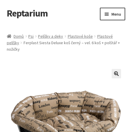
Reptarium
Přeskočit
Přejít
Menu
na
k
navigaci
obsahu
Úvodní stránka
webu
Domů
Psi
Pelíšky a deky
Plastové koše
Plastové
pelíšky
Ferplast Siesta Deluxe koš černý – vel. 6 koš + polštář +
Košík
nožičky
Malá zvířata — Klece, krmivo, vybavení
Můj účet
Obchod
Pokladna
Vše pro kočky