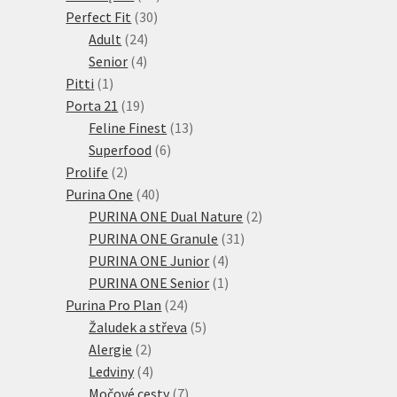
30
produktů
Perfect Fit
30
24
produktů
Adult
24
4
produktů
Senior
4
1
produkty
Pitti
1
produkt
19
Porta 21
19
produktů
13
Feline Finest
13
6
produktů
Superfood
6
2
produktů
Prolife
2
produkty
40
Purina One
40
produktů
2
PURINA ONE Dual Nature
2
31
produkty
PURINA ONE Granule
31
4
produktů
PURINA ONE Junior
4
produkty
1
PURINA ONE Senior
1
24
produkt
Purina Pro Plan
24
produktů
5
Žaludek a střeva
5
2
produktů
Alergie
2
produkty
4
Ledviny
4
produkty
7
Močové cesty
7