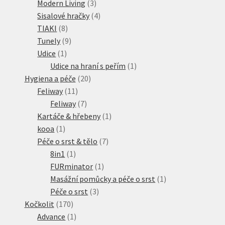
produkt
3
Modern Living
3
produkty
4
Sisalové hračky
4
8
produkty
TIAKI
8
produktů
9
Tunely
9
1
produktů
Udice
1
produkt
1
Udice na hraní s peřím
1
20
produkt
Hygiena a péče
20
11
produktů
Feliway
11
produktů
7
Feliway
7
produktů
1
Kartáče & hřebeny
1
1
produkt
kooa
1
produkt
7
Péče o srst & tělo
7
1
produktů
8in1
1
produkt
1
FURminator
1
produkt
1
Masážní pomůcky a péče o srst
1
3
produkt
Péče o srst
3
170
produkty
Kočkolit
170
produktů
1
Advance
1