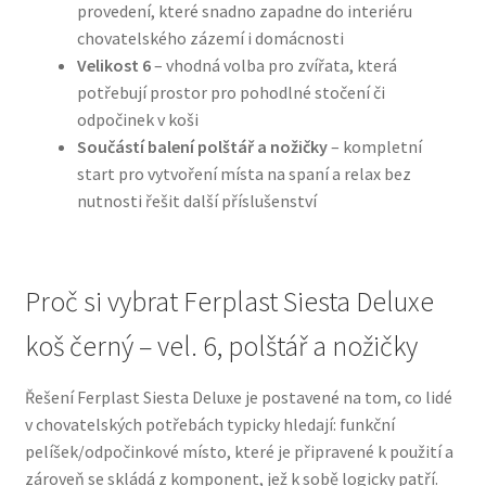
provedení, které snadno zapadne do interiéru
chovatelského zázemí i domácnosti
N&D Farmina pro psy — Italské holistic krmivo
Velikost 6
– vhodná volba pro zvířata, která
potřebují prostor pro pohodlné stočení či
Oblečky pro psy
odpočinek v koši
Součástí balení polštář a nožičky
– kompletní
Pamlsky pro psy
start pro vytvoření místa na spaní a relax bez
nutnosti řešit další příslušenství
Pelíšky pro psy
Ortopedické pelíšky
Proč si vybrat Ferplast Siesta Deluxe
koš černý – vel. 6, polštář a nožičky
Přepravky pro psy
Řešení Ferplast Siesta Deluxe je postavené na tom, co lidé
Purizon pro psy — Vysoký obsah masa, bez obilovin
v chovatelských potřebách typicky hledají: funkční
pelíšek/odpočinkové místo, které je připravené k použití a
Royal Canin pro psy
zároveň se skládá z komponent, jež k sobě logicky patří.