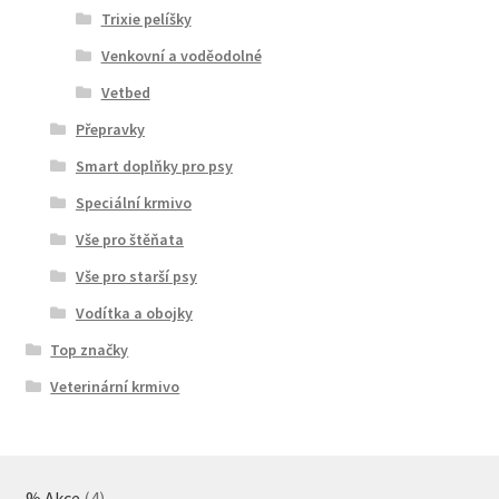
Trixie pelíšky
Venkovní a voděodolné
Vetbed
Přepravky
Smart doplňky pro psy
Speciální krmivo
Vše pro štěňata
Vše pro starší psy
Vodítka a obojky
Top značky
Veterinární krmivo
4
% Akce
4