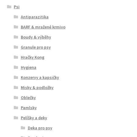
Psi
Antiparazitika
BARF & mražené krmivo
Boudy & výběhy
Granule pro psy
Hračky Kong
Hygiena
Konzervy a kapsičky
Misky & podložky
Oblečky
Pamlsky
Pelíšky a deky
Deka pro psy