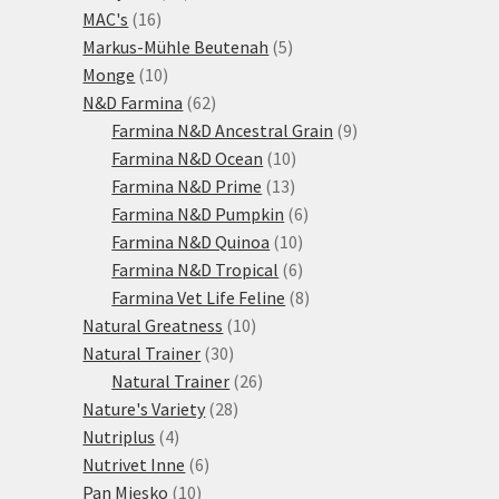
16
produktů
MAC's
16
produktů
5
Markus-Mühle Beutenah
5
10
produktů
Monge
10
produktů
62
N&D Farmina
62
produktů
9
Farmina N&D Ancestral Grain
9
10
produktů
Farmina N&D Ocean
10
13
produktů
Farmina N&D Prime
13
produktů
6
Farmina N&D Pumpkin
6
10
produktů
Farmina N&D Quinoa
10
produktů
6
Farmina N&D Tropical
6
produktů
8
Farmina Vet Life Feline
8
10
produktů
Natural Greatness
10
30
produktů
Natural Trainer
30
produktů
26
Natural Trainer
26
28
produktů
Nature's Variety
28
4
produktů
Nutriplus
4
produkty
6
Nutrivet Inne
6
10
produktů
Pan Mięsko
10