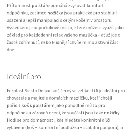
Přítomnost
polštáře
pomáhá zvyšovat komfort
Veterinární dieta pro psy
odpočinku, zatímco
nožičky
jsou praktické pro stabilní
usazení a lepší manipulaci s celým košem v prostoru.
Vodítka a obojky
Výsledkem je odpočinkové místo, které můžete využít jako
základ pro každodenní relax vašeho mazlíčka – ať už jde o
Wolf of Wilderness
časté zdřímnutí, nebo klidnější chvíle mimo aktivní část
dne.
Ideální pro
Ferplast Siesta Deluxe koš černý ve velikosti 6 je ideální pro
chovatele a majitele domácích mazlíčků, kteří chtějí
pořídit
koš s polštářem
jako pohodlné místo pro
odpočinek a zároveň ocení, že součástí jsou také
nožičky
.
Hodí se pro domácnosti, kde hledáte konkrétní dílčí
vybavení (koš + komfortní podložka + stabilní podpora), a