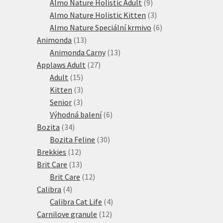
produkt
9
Almo Nature Holistic Adult
9
produktů
3
Almo Nature Holistic Kitten
3
produkty
6
Almo Nature Speciální krmivo
6
13
produktů
Animonda
13
produktů
13
Animonda Carny
13
27
produktů
Applaws Adult
27
15
produktů
Adult
15
produktů
3
Kitten
3
3
produkty
Senior
3
produkty
6
Výhodná balení
6
34
produktů
Bozita
34
produktů
30
Bozita Feline
30
12
produktů
Brekkies
12
produktů
13
Brit Care
13
produktů
12
Brit Care
12
4
produktů
Calibra
4
produkty
4
Calibra Cat Life
4
12
produkty
Carnilove granule
12