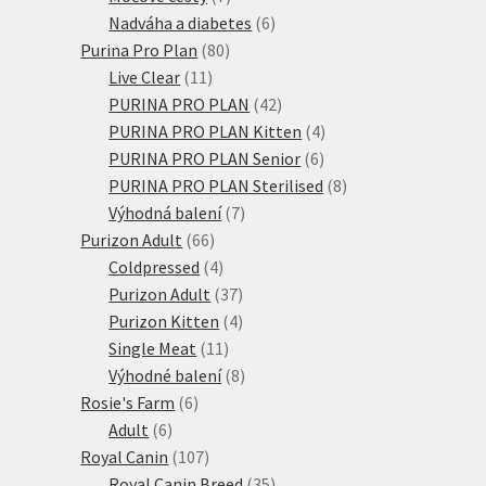
produktů
6
Nadváha a diabetes
6
80
produktů
Purina Pro Plan
80
11
produktů
Live Clear
11
produktů
42
PURINA PRO PLAN
42
produktů
4
PURINA PRO PLAN Kitten
4
6
produkty
PURINA PRO PLAN Senior
6
produktů
8
PURINA PRO PLAN Sterilised
8
7
produktů
Výhodná balení
7
66
produktů
Purizon Adult
66
produktů
4
Coldpressed
4
produkty
37
Purizon Adult
37
produktů
4
Purizon Kitten
4
11
produkty
Single Meat
11
produktů
8
Výhodné balení
8
6
produktů
Rosie's Farm
6
6
produktů
Adult
6
produktů
107
Royal Canin
107
produktů
35
Royal Canin Breed
35