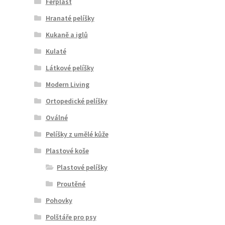
Ferplast
Hranaté pelíšky
Kukaně a iglů
Kulaté
Látkové pelíšky
Modern Living
Ortopedické pelíšky
Oválné
Pelíšky z umělé kůže
Plastové koše
Plastové pelíšky
Proutěné
Pohovky
Polštáře pro psy