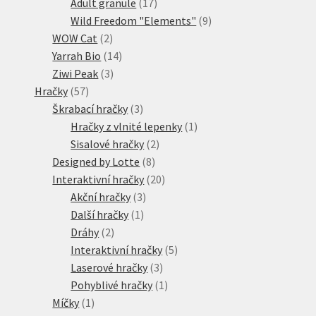
17
produktů
Adult granule
17
produktů
9
Wild Freedom "Elements"
9
2
produktů
WOW Cat
2
produkty
14
Yarrah Bio
14
3
produktů
Ziwi Peak
3
57
produkty
Hračky
57
produktů
3
Škrabací hračky
3
produkty
1
Hračky z vlnité lepenky
1
2
produkt
Sisalové hračky
2
8
produkty
Designed by Lotte
8
produktů
20
Interaktivní hračky
20
3
produktů
Akční hračky
3
1
produkty
Další hračky
1
2
produkt
Dráhy
2
produkty
5
Interaktivní hračky
5
3
produktů
Laserové hračky
3
produkty
1
Pohyblivé hračky
1
1
produkt
Míčky
1