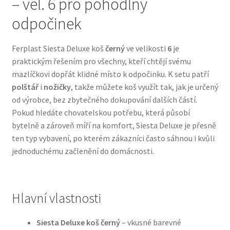
– vel. 6 pro pohodlný
odpočinek
Bozita pro psy — Švédské krmivo s nordickou kvalitou
Ferplast Siesta Deluxe koš
černý
ve velikosti
6
je
Brit pro psy
praktickým řešením pro všechny, kteří chtějí svému
mazlíčkovi dopřát klidné místo k odpočinku. K setu patří
Granule pro psy
polštář
i
nožičky
, takže můžete koš využít tak, jak je určený
od výrobce, bez zbytečného dokupování dalších částí.
Natural Trainer pro psy — Italské krmivo s
Pokud hledáte chovatelskou potřebu, která působí
přírodními složkami
bytelně a zároveň míří na komfort, Siesta Deluxe je přesně
ten typ vybavení, po kterém zákazníci často sáhnou i kvůli
Happy Dog — Německá kvalita a přirozené složení
jednoduchému začlenění do domácnosti.
Hill’s pro psy
Hlavní vlastnosti
Hračky pro psy
Siesta Deluxe koš černý
– vkusné barevné
Konzervy a kapsičky pro psy