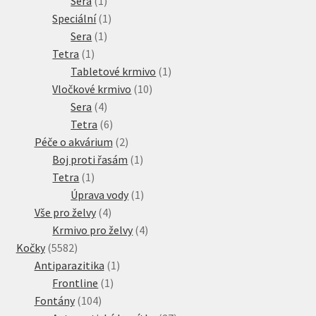
Sera
1
produkt
1
Speciální
1
1
produkt
Sera
1
1
produkt
Tetra
1
produkt
1
Tabletové krmivo
1
10
produkt
Vločkové krmivo
10
4
produktů
Sera
4
produkty
6
Tetra
6
produktů
2
Péče o akvárium
2
produkty
1
Boj proti řasám
1
1
produkt
Tetra
1
produkt
1
Úprava vody
1
4
produkt
Vše pro želvy
4
produkty
4
Krmivo pro želvy
4
5582
produkty
Kočky
5582
produktů
1
Antiparazitika
1
1
produkt
Frontline
1
104
produkt
Fontány
104