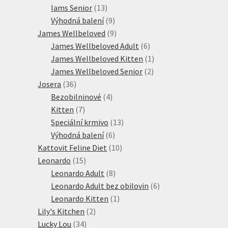
13
produkt
Iams Senior
13
produktů
9
Výhodná balení
9
produktů
9
James Wellbeloved
9
produktů
6
James Wellbeloved Adult
6
produktů
1
James Wellbeloved Kitten
1
2
produkt
James Wellbeloved Senior
2
36
produkty
Josera
36
produktů
4
Bezobilninové
4
7
produkty
Kitten
7
produktů
13
Speciální krmivo
13
6
produktů
Výhodná balení
6
produktů
10
Kattovit Feline Diet
10
15
produktů
Leonardo
15
produktů
8
Leonardo Adult
8
produktů
6
Leonardo Adult bez obilovin
6
1
produktů
Leonardo Kitten
1
2
produkt
Lily's Kitchen
2
34
produkty
Lucky Lou
34