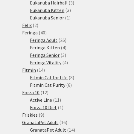
3
produktů
Eukanuba Hairball
3
3
produkty
Eukanuba Kitten
3
1
produkty
Eukanuba Senior
1
2
produkt
Felix
2
produkty
40
Feringa
40
produktů
26
Feringa Adult
26
produktů
4
Feringa Kitten
4
3
produkty
Feringa Senior
3
produkty
4
Feringa Vitality
4
14
produkty
Fitmin
14
produktů
8
Fitmin Cat for Life
8
6
produktů
Fitmin Cat Purity
6
12
produktů
Forza 10
12
produktů
11
Active Line
11
produktů
1
Forza 10 Diet
1
9
produkt
Friskies
9
produktů
16
GranataPet Adult
16
produktů
14
GranataPet Adult
14