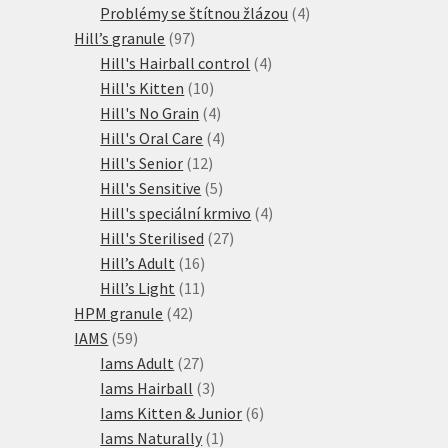
produkty
4
Problémy se štítnou žlázou
4
97
produkty
Hill’s granule
97
produktů
4
Hill's Hairball control
4
10
produkty
Hill's Kitten
10
produktů
4
Hill's No Grain
4
produkty
4
Hill's Oral Care
4
12
produkty
Hill's Senior
12
produktů
5
Hill's Sensitive
5
produktů
4
Hill's speciální krmivo
4
27
produkty
Hill's Sterilised
27
16
produktů
Hill’s Adult
16
produktů
11
Hill’s Light
11
42
produktů
HPM granule
42
59
produktů
IAMS
59
produktů
27
Iams Adult
27
produktů
3
Iams Hairball
3
produkty
6
Iams Kitten & Junior
6
1
produktů
Iams Naturally
1