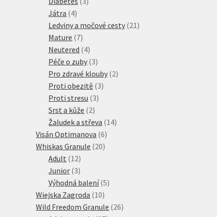
3
produktů
Diabetes
3
4
produkty
Játra
4
produkty
21
Ledviny a močové cesty
21
7
produktů
Mature
7
produktů
4
Neutered
4
produkty
3
Péče o zuby
3
produkty
2
Pro zdravé klouby
2
3
produkty
Proti obezitě
3
3
produkty
Proti stresu
3
2
produkty
Srst a kůže
2
produkty
14
Žaludek a střeva
14
6
produktů
Visán Optimanova
6
20
produktů
Whiskas Granule
20
12
produktů
Adult
12
3
produktů
Junior
3
produkty
5
Výhodná balení
5
10
produktů
Wiejska Zagroda
10
produktů
26
Wild Freedom Granule
26