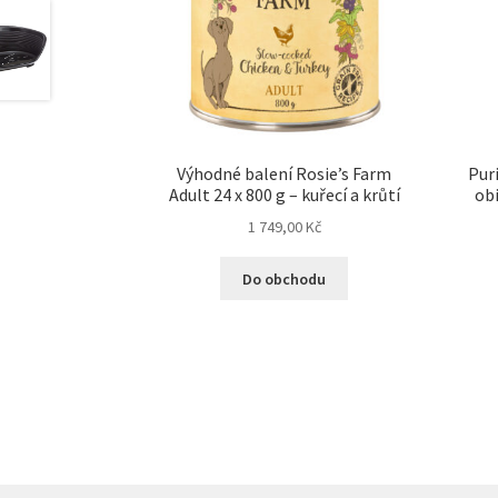
Výhodné balení Rosie’s Farm
Puri
Adult 24 x 800 g – kuřecí a krůtí
obi
1 749,00
Kč
Do obchodu