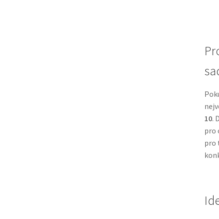
Pr
sa
Poku
nejv
10
. 
pro 
pro 
konk
Id