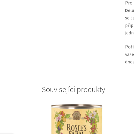
Pro 
Del
se t
přip
jedn
Poři
vaše
dnes
Související produkty