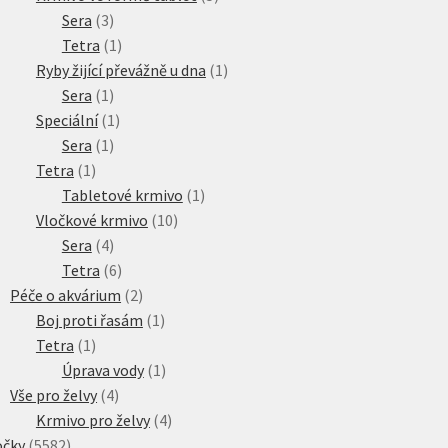
3
produktů
Sera
3
produkty
1
Tetra
1
produkt
1
Ryby žijící převážně u dna
1
1
produkt
Sera
1
produkt
1
Speciální
1
1
produkt
Sera
1
1
produkt
Tetra
1
produkt
1
Tabletové krmivo
1
10
produkt
Vločkové krmivo
10
4
produktů
Sera
4
produkty
6
Tetra
6
produktů
2
Péče o akvárium
2
produkty
1
Boj proti řasám
1
1
produkt
Tetra
1
produkt
1
Úprava vody
1
4
produkt
Vše pro želvy
4
produkty
4
Krmivo pro želvy
4
5582
produkty
očky
5582