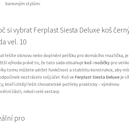
barevným stylům.
oč si vybrat Ferplast Siesta Deluxe koš čern
da vel. 10
d řešíte obnovu nebo doplnění pelíšku pro domácího mazlíčka, je
ětší výhoda právě to, že tato sada obsahuje
koš
i
nožičky
pro velik
Díky tomu můžete udržet funkčnost a stabilitu konstrukce, aby mí
odpočinek neztrácelo svůj účel. Koš ve
Ferplast Siesta Deluxe
je cí
ty, kteří chtějí řešit chovatelské potřeby prakticky – výměnou
rétní části, nikoli celé sestavy.
eální pro