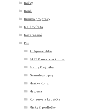
Kočky
Koně
Krmivo pro ptáky
Malá zvířata
Nezařazené
Psi
Antiparazitika
BARF & mražené krmivo
Boudy & výběhy
Granule pro psy
Hračky Kong
Hygiena
Konzervy a kapsičky
Misky & podložky