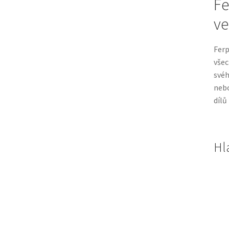
Fe
ve
Ferp
všec
svéh
nebo
dílů
Hl