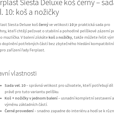
rplast Siesta Deluxe koš černý – sad
l. 10: koš a nožičky
last Siesta Deluxe koš
černý
ve velikosti
10
je praktická sada pro
hny, kteří chtějí pečovat o stabilní a pohodlné pelíškové zázemí p
o mazlíčka. V balení získáte
koš
a
nožičky
, takže můžete řešit vý
 doplnění potřebných částí bez zbytečného hledání kompatibiln
 pro zařízení řady Ferplast.
avní vlastnosti
Sada vel. 10
– správná velikost pro uživatele, kteří potřebují díl
právě pro tuto variantu pelíšku.
Koš + nožičky v jednom balení
– usnadní kompletní sestavení a
výměnu základních částí.
Černé provedení
– snadno zapadne do interiéru a hodí se k růz