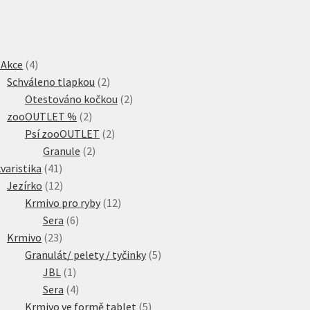
4
 Akce
4
produkty
2
Schváleno tlapkou
2
produkty
2
Otestováno kočkou
2
2
produkty
zooOUTLET %
2
produkty
2
Psí zooOUTLET
2
2
produkty
Granule
2
41
produkty
varistika
41
produktů
12
Jezírko
12
produktů
12
Krmivo pro ryby
12
6
produktů
Sera
6
23
produktů
Krmivo
23
produktů
5
Granulát/ pelety / tyčinky
5
1
produktů
JBL
1
produkt
4
Sera
4
produkty
5
Krmivo ve formě tablet
5