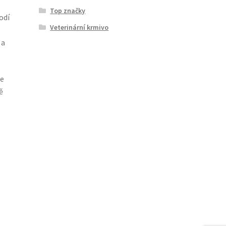
Top značky
odí
Veterinární krmivo
 a
te
ě