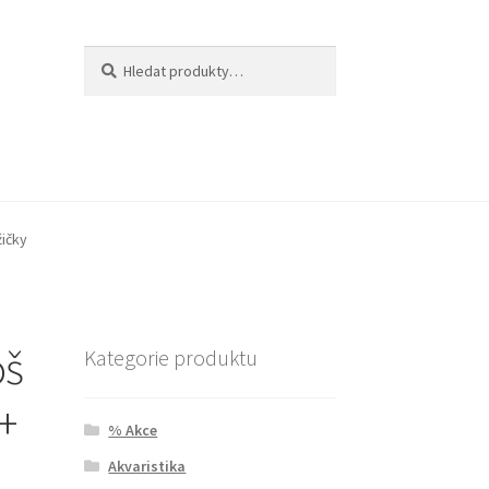
Hledat:
Hledat
žičky
oš
Kategorie produktu
 +
% Akce
Akvaristika