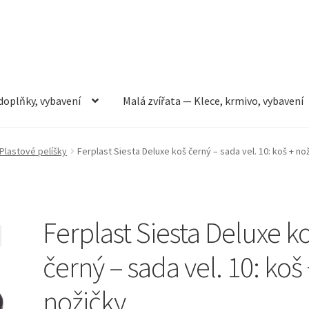
doplňky, vybavení
Malá zvířata — Klece, krmivo, vybavení
rmivo, vybavení
Můj účet
Obchod
Pokladna
Vše pro kočky
Plastové pelíšky
Ferplast Siesta Deluxe koš černý – sada vel. 10: koš + no
Ferplast Siesta Deluxe k
černý – sada vel. 10: koš
nožičky