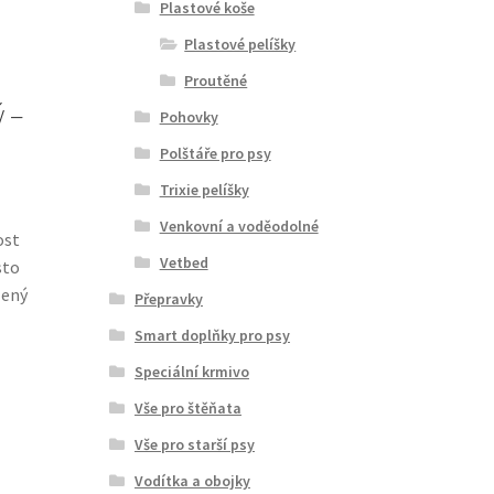
Plastové koše
Plastové pelíšky
Proutěné
ý –
Pohovky
Polštáře pro psy
Trixie pelíšky
Venkovní a voděodolné
ost
Vetbed
sto
lený
Přepravky
Smart doplňky pro psy
Speciální krmivo
Vše pro štěňata
Vše pro starší psy
Vodítka a obojky