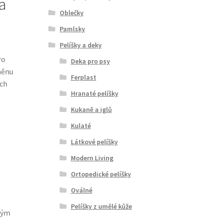
a
Oblečky
Pamlsky
Pelíšky a deky
ro
Deka pro psy
měnu
Ferplast
ích
Hranaté pelíšky
Kukaně a iglů
Kulaté
Látkové pelíšky
Modern Living
Ortopedické pelíšky
Oválné
Pelíšky z umělé kůže
ným