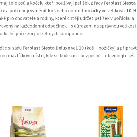
majitele psů a koček, kteří používají pelíšek z řady
Ferplast Siesta
uxe
a potřebují vyměnit
koš
nebo doplnit
nožičky
ve velikosti
10
. H
aké pro chovatele a rodiny, které chtějí udržet pelíšek v pořádku a
ravený na každodenní odpočinek – s důrazem na správnou velikost
oduché pořízení potřebných komponent.
ďte si sadu
Ferplast Siesta Deluxe
vel. 10 (koš + nožičky) a připrav
mu mazlíčkovi místo, kde se bude cítit bezpečně – objednejte ješt
.