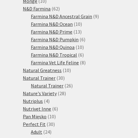
10
produktů
Monge
10
produktů
62
N&D Farmina
62
produktů
9
Farmina N&D Ancestral Grain
9
10
produktů
Farmina N&D Ocean
10
13
produktů
Farmina N&D Prime
13
produktů
6
Farmina N&D Pumpkin
6
10
produktů
Farmina N&D Quinoa
10
produktů
6
Farmina N&D Tropical
6
produktů
8
Farmina Vet Life Feline
8
10
produktů
Natural Greatness
10
30
produktů
Natural Trainer
30
produktů
26
Natural Trainer
26
28
produktů
Nature's Variety
28
4
produktů
Nutriplus
4
produkty
6
Nutrivet Inne
6
10
produktů
Pan Mięsko
10
30
produktů
Perfect Fit
30
24
produktů
Adult
24