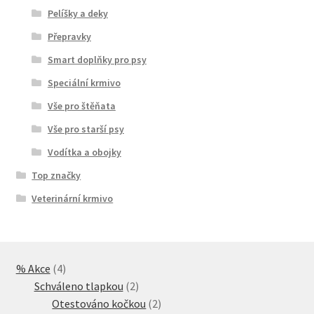
Pelíšky a deky
Přepravky
Smart doplňky pro psy
Speciální krmivo
Vše pro štěňata
Vše pro starší psy
Vodítka a obojky
Top značky
Veterinární krmivo
4
% Akce
4
produkty
2
Schváleno tlapkou
2
produkty
2
Otestováno kočkou
2