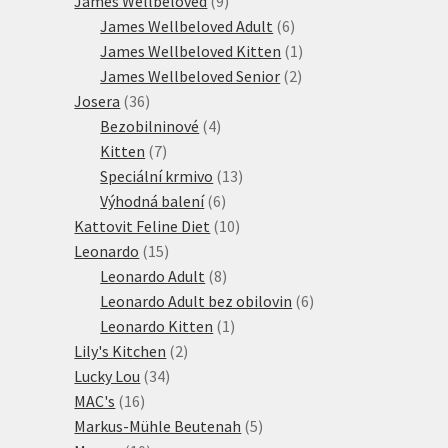
James Wellbeloved
9
produktů
6
James Wellbeloved Adult
6
produktů
1
James Wellbeloved Kitten
1
2
produkt
James Wellbeloved Senior
2
36
produkty
Josera
36
produktů
4
Bezobilninové
4
7
produkty
Kitten
7
produktů
13
Speciální krmivo
13
6
produktů
Výhodná balení
6
produktů
10
Kattovit Feline Diet
10
15
produktů
Leonardo
15
produktů
8
Leonardo Adult
8
produktů
6
Leonardo Adult bez obilovin
6
1
produktů
Leonardo Kitten
1
2
produkt
Lily's Kitchen
2
34
produkty
Lucky Lou
34
16
produktů
MAC's
16
produktů
5
Markus-Mühle Beutenah
5