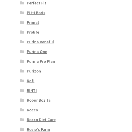
Perfect Fit
Pitti Boris
Primal
Prolife
Purina Beneful
Purina One
Purina Pro Plan
Purizon
Rafi
RINTI
Robur Bozita
Rocco
Rocco Diet Care
Rosie's Farm