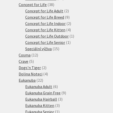
38
produktů
Concept for Life
38
produktů
2
Concept for Life Adult
2
produkty
9
Concept for Life Breed
9
produktů
2
Concept for Life Indoor
2
4
produkty
Concept for Life Kitten
4
produkty
1
Concept for Life Outdoor
1
1
produkt
Concept for Life Senior
1
15
produkt
Speciální výživa
15
12
produktů
Cosma
12
5
produktů
Crave
5
produktů
2
Dogs'n Tiger
2
produkty
4
Dolina Noteci
4
22
produkty
Eukanuba
22
produktů
6
Eukanuba Adult
6
produktů
9
Eukanuba Grain Free
9
3
produktů
Eukanuba Hairball
3
3
produkty
Eukanuba Kitten
3
1
produkty
Eukanuba Senior
1