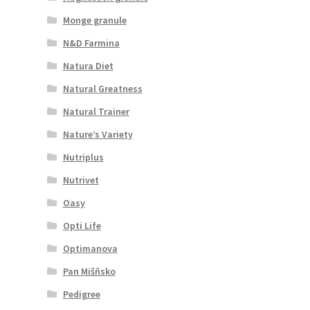
Monge granule
N&D Farmina
Natura Diet
Natural Greatness
Natural Trainer
Nature’s Variety
Nutriplus
Nutrivet
Oasy
Opti Life
Optimanova
Pan Mišňsko
Pedigree