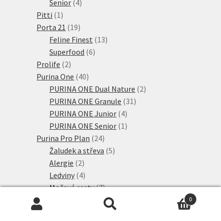
4
produktů
Senior
4
1
produkty
Pitti
1
produkt
19
Porta 21
19
produktů
13
Feline Finest
13
6
produktů
Superfood
6
2
produktů
Prolife
2
produkty
40
Purina One
40
produktů
2
PURINA ONE Dual Nature
2
31
produkty
PURINA ONE Granule
31
4
produktů
PURINA ONE Junior
4
produkty
1
PURINA ONE Senior
1
24
produkt
Purina Pro Plan
24
produktů
5
Žaludek a střeva
5
2
produktů
Alergie
2
produkty
4
Ledviny
4
produkty
7
Močové cesty
7
produktů
6
Nadváha a diabetes
6
0
Hledat:
Hledat
80
produktů
Purina Pro Plan
80