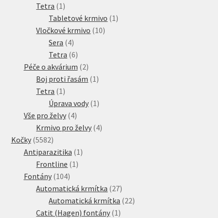
1
produkt
Tetra
1
produkt
1
Tabletové krmivo
1
10
produkt
Vločkové krmivo
10
4
produktů
Sera
4
produkty
6
Tetra
6
produktů
2
Péče o akvárium
2
produkty
1
Boj proti řasám
1
1
produkt
Tetra
1
produkt
1
Úprava vody
1
4
produkt
Vše pro želvy
4
produkty
4
Krmivo pro želvy
4
5582
produkty
Kočky
5582
produktů
1
Antiparazitika
1
1
produkt
Frontline
1
104
produkt
Fontány
104
produktů
27
Automatická krmítka
27
produktů
22
Automatická krmítka
22
1
produktů
Catit (Hagen) fontány
1