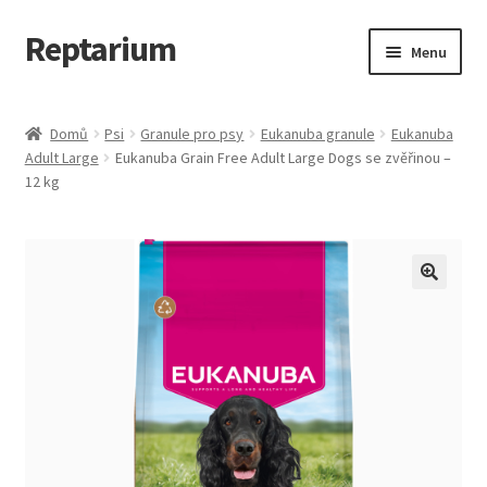
Reptarium
Přeskočit
Přejít
Menu
na
k
navigaci
obsahu
Úvodní stránka
webu
Domů
Psi
Granule pro psy
Eukanuba granule
Eukanuba
Adult Large
Eukanuba Grain Free Adult Large Dogs se zvěřinou –
Košík
12 kg
Malá zvířata — Klece, krmivo, vybavení
Můj účet
Obchod
Pokladna
Vše pro kočky