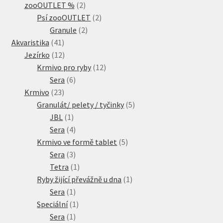
2
produkty
zooOUTLET %
2
produkty
2
Psí zooOUTLET
2
2
produkty
Granule
2
41
produkty
Akvaristika
41
produktů
12
Jezírko
12
produktů
12
Krmivo pro ryby
12
6
produktů
Sera
6
23
produktů
Krmivo
23
produktů
5
Granulát/ pelety / tyčinky
5
1
produktů
JBL
1
produkt
4
Sera
4
produkty
5
Krmivo ve formě tablet
5
3
produktů
Sera
3
produkty
1
Tetra
1
produkt
1
Ryby žijící převážně u dna
1
1
produkt
Sera
1
produkt
1
Speciální
1
1
produkt
Sera
1