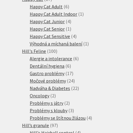
produktů
6
Happy Cat Adult
6
produktů
1
Happy Cat Adult Indoor
1
4
produkt
Happy Cat Junior
4
produkty
1
Happy Cat Senior
1
produkt
4
Happy Cat Sensitive
4
produkty
1
Výhodná a míchaná balení
1
100
produkt
Hill's Feline
100
produktů
6
Alergie a intolerance
6
6
produktů
Dentální hygiena
6
produktů
17
Gastro problémy
17
produktů
24
Močové problémy
24
produktů
22
Nadváha & Diabetes
22
2
produktů
Oncology
2
produkty
2
Problémy s játry
2
produkty
3
Problémy s klouby
3
produkty
4
Problémy se štítnou žlázou
4
97
produkty
Hill’s granule
97
produktů
4
Hill's Hairball control
4