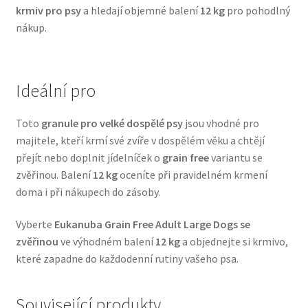
krmiv pro psy
a hledají objemné balení
12 kg
pro pohodlný
Veterinární dieta pro psy
nákup.
Vodítka a obojky
Ideální pro
Wolf of Wilderness
Toto
granule pro velké dospělé psy
jsou vhodné pro
majitele, kteří krmí své zvíře v dospělém věku a chtějí
přejít nebo doplnit jídelníček o
grain free
variantu se
zvěřinou. Balení
12 kg
oceníte při pravidelném krmení
doma i při nákupech do zásoby.
Vyberte
Eukanuba Grain Free Adult Large Dogs se
zvěřinou
ve výhodném balení
12 kg
a objednejte si krmivo,
které zapadne do každodenní rutiny vašeho psa.
Související produkty