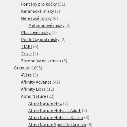
51
produkt
Fontány pro kočky
51
3
produktů
Keramické misky
3
6
produkty
Nerezové misky
6
produktů
2
Melaminové misky
2
1
produkty
Plastové misky
1
produkt
2
Podložky pod misky
2
5
produkty
TIAKI
5
2
produktů
Trixie
2
produkty
6
Zásobníky na krmivo
6
1695
produktů
Granule
1695
3
produktů
4Vets
3
produkty
49
Affinity Advance
49
12
produktů
Affinity Libra
12
produktů
22
Almo Nature
22
produktů
1
Almo Nature HFC
1
produkt
9
Almo Nature Holistic Adult
9
produktů
3
Almo Nature Holistic Kitten
3
produkty
6
Almo Nature Speciální krmivo
6