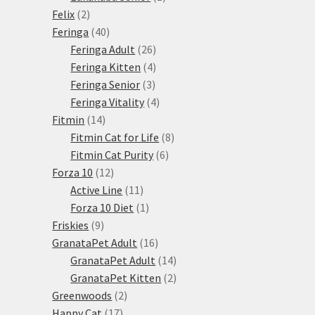
2
produkt
Felix
2
produkty
40
Feringa
40
produktů
26
Feringa Adult
26
produktů
4
Feringa Kitten
4
3
produkty
Feringa Senior
3
produkty
4
Feringa Vitality
4
14
produkty
Fitmin
14
produktů
8
Fitmin Cat for Life
8
6
produktů
Fitmin Cat Purity
6
12
produktů
Forza 10
12
produktů
11
Active Line
11
produktů
1
Forza 10 Diet
1
9
produkt
Friskies
9
produktů
16
GranataPet Adult
16
produktů
14
GranataPet Adult
14
produktů
2
GranataPet Kitten
2
2
produkty
Greenwoods
2
17
produkty
Happy Cat
17