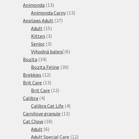
13
produktů
Animonda
13
produktů
13
Animonda Carny
13
27
produktů
Applaws Adult
27
15
produktů
Adult
15
produktů
3
Kitten
3
3
produkty
Senior
3
produkty
6
Výhodná balení
6
34
produktů
Bozita
34
produktů
30
Bozita Feline
30
12
produktů
Brekkies
12
produktů
13
Brit Care
13
produktů
12
Brit Care
12
4
produktů
Calibra
4
produkty
4
Calibra Cat Life
4
12
produkty
Carnilove granule
12
18
produktů
Cat Chow
18
6
produktů
Adult
6
produktů
12
Adult Special Care
12