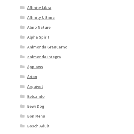
Affinity Libra
Affinity Ultima
Almo Nature
Alpha Spirit
Animonda GranCarno
animonda Integra
Applaws
Arion
Arquivet
Belcando
Bewi Dog
Bon Menu
Bosch Adult