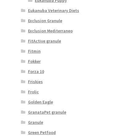
Eukanuba Puppy
Eukanuba Veterinary Diets
Exclusion Granule
Exclusion Mediterraneo
FitActive granule
Fitmin
Fokker
Forza 10
Friskies
Frolic
Golden Eagle
GranataPet granule
Granule
Green Petfood