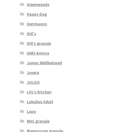
Greenwoods
Happy Dog
Herrmanns
Hill's
Hill’s granule
IAMS krmiva
James Wellbeloved
Josera
JULIUS
Lily's Kitchen
Lukullus Adult
Lupo
MAC granule
Magnusson granule