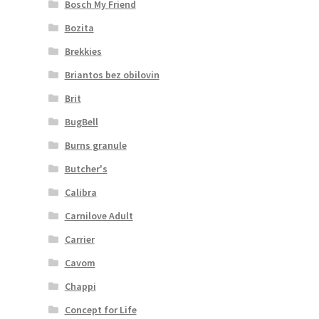
Bosch My Friend
Bozita
Brekkies
Briantos bez obilovin
Brit
BugBell
Burns granule
Butcher's
Calibra
Carnilove Adult
Carrier
Cavom
Chappi
Concept for Life