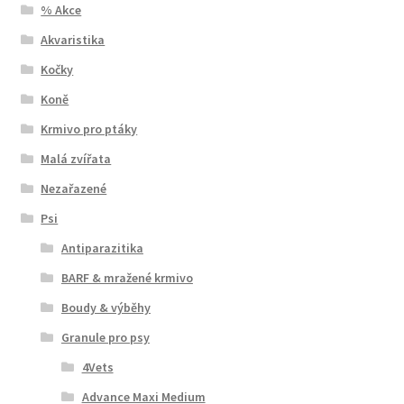
% Akce
Akvaristika
Kočky
Koně
Krmivo pro ptáky
Malá zvířata
Nezařazené
Psi
Antiparazitika
BARF & mražené krmivo
Boudy & výběhy
Granule pro psy
4Vets
Advance Maxi Medium