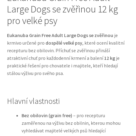
Large Dogs se zvěřinou 12 kg
Bozita pro psy — Švédské krmivo s nordickou kvalitou
pro velké psy
Brit pro psy
Eukanuba Grain Free Adult Large Dogs se zvěřinou
je
krmivo určené pro
dospělé velké psy
, které ocení kvalitní
Granule pro psy
recepturu bez obilovin. Příchuť se zvěřinou přináší
atraktivní chuť pro každodenní krmení a balení
12 kg
je
Natural Trainer pro psy — Italské krmivo s
praktické řešení pro chovatele i majitele, kteří hledají
přírodními složkami
stálou výživu pro svého psa.
Happy Dog — Německá kvalita a přirozené složení
Hlavní vlastnosti
Hill’s pro psy
Bez obilovin (grain free)
– pro recepturu
Hračky pro psy
zaměřenou na výživu bez obilnin, kterou mohou
vyhledávat majitelé velkých psů hledající
Konzervy a kapsičky pro psy