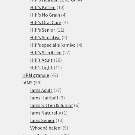
10
produkty
Hill's Kitten
10
produktů
4
Hill's No Grain
4
produkty
4
Hill's Oral Care
4
12
produkty
Hill's Senior
12
produktů
5
Hill's Sensitive
5
produktů
4
Hill's speciální krmivo
4
27
produkty
Hill's Sterilised
27
16
produktů
Hill’s Adult
16
produktů
11
Hill’s Light
11
42
produktů
HPM granule
42
59
produktů
IAMS
59
produktů
27
Iams Adult
27
produktů
3
Iams Hairball
3
produkty
6
Iams Kitten & Junior
6
1
produktů
Iams Naturally
1
13
produkt
Iams Senior
13
produktů
9
Výhodná balení
9
produktů
9