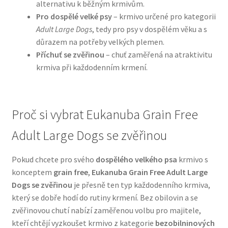
alternativu k běžným krmivům.
Pro dospělé velké psy
– krmivo určené pro kategorii
N&D Farmina pro psy — Italské holistic krmivo
Adult Large Dogs
, tedy pro psy v dospělém věku a s
důrazem na potřeby velkých plemen.
Oblečky pro psy
Příchuť se zvěřinou
– chuť zaměřená na atraktivitu
krmiva při každodenním krmení.
Pamlsky pro psy
Pelíšky pro psy
Proč si vybrat Eukanuba Grain Free
Adult Large Dogs se zvěřinou
Ortopedické pelíšky
Pokud chcete pro svého
dospělého velkého psa
krmivo s
Přepravky pro psy
konceptem
grain free
,
Eukanuba Grain Free Adult Large
Dogs se zvěřinou
je přesně ten typ každodenního krmiva,
Purizon pro psy — Vysoký obsah masa, bez obilovin
který se dobře hodí do rutiny krmení. Bez obilovin a se
zvěřinovou chutí nabízí zaměřenou volbu pro majitele,
Royal Canin pro psy
kteří chtějí vyzkoušet krmivo z kategorie
bezobilninových