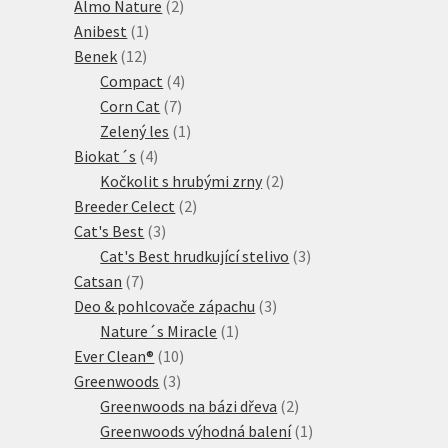
produkt
2
Almo Nature
2
1
produkty
Anibest
1
12
produkt
Benek
12
produktů
4
Compact
4
7
produkty
Corn Cat
7
produktů
1
Zelený les
1
4
produkt
Biokat´s
4
produkty
2
Kočkolit s hrubými zrny
2
2
produkty
Breeder Celect
2
3
produkty
Cat's Best
3
produkty
3
Cat's Best hrudkující stelivo
3
7
produkty
Catsan
7
produktů
3
Deo & pohlcovače zápachu
3
1
produkty
Nature´s Miracle
1
10
produkt
Ever Clean®
10
3
produktů
Greenwoods
3
produkty
2
Greenwoods na bázi dřeva
2
produkty
1
Greenwoods výhodná balení
1