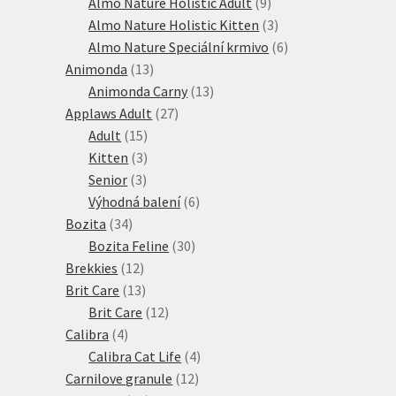
produkt
9
Almo Nature Holistic Adult
9
produktů
3
Almo Nature Holistic Kitten
3
produkty
6
Almo Nature Speciální krmivo
6
13
produktů
Animonda
13
produktů
13
Animonda Carny
13
27
produktů
Applaws Adult
27
15
produktů
Adult
15
produktů
3
Kitten
3
3
produkty
Senior
3
produkty
6
Výhodná balení
6
34
produktů
Bozita
34
produktů
30
Bozita Feline
30
12
produktů
Brekkies
12
produktů
13
Brit Care
13
produktů
12
Brit Care
12
4
produktů
Calibra
4
produkty
4
Calibra Cat Life
4
12
produkty
Carnilove granule
12