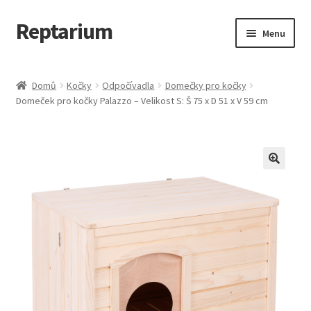
Reptarium
Přeskočit
Přejít
Menu
na
k
navigaci
obsahu
Úvodní stránka
webu
Domů
Kočky
Odpočívadla
Domečky pro kočky
Domeček pro kočky Palazzo – Velikost S: Š 75 x D 51 x V 59 cm
Košík
Malá zvířata — Klece, krmivo, vybavení
Můj účet
Obchod
Pokladna
Vše pro kočky