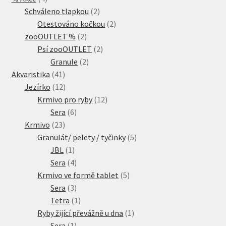
produkty
2
Schváleno tlapkou
2
produkty
2
Otestováno kočkou
2
2
produkty
zooOUTLET %
2
produkty
2
Psí zooOUTLET
2
2
produkty
Granule
2
41
produkty
Akvaristika
41
produktů
12
Jezírko
12
produktů
12
Krmivo pro ryby
12
6
produktů
Sera
6
23
produktů
Krmivo
23
produktů
5
Granulát/ pelety / tyčinky
5
1
produktů
JBL
1
produkt
4
Sera
4
produkty
5
Krmivo ve formě tablet
5
3
produktů
Sera
3
produkty
1
Tetra
1
produkt
1
Ryby žijící převážně u dna
1
1
produkt
Sera
1