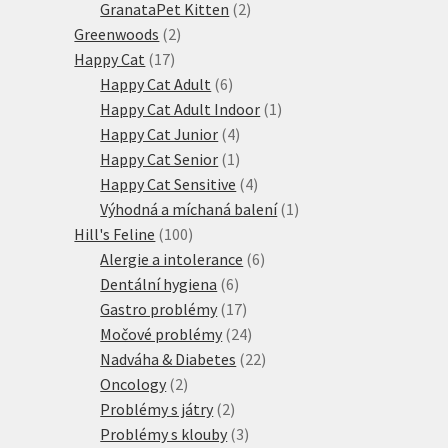
produktů
2
GranataPet Kitten
2
2
produkty
Greenwoods
2
17
produkty
Happy Cat
17
produktů
6
Happy Cat Adult
6
produktů
1
Happy Cat Adult Indoor
1
4
produkt
Happy Cat Junior
4
produkty
1
Happy Cat Senior
1
produkt
4
Happy Cat Sensitive
4
produkty
1
Výhodná a míchaná balení
1
100
produkt
Hill's Feline
100
produktů
6
Alergie a intolerance
6
6
produktů
Dentální hygiena
6
produktů
17
Gastro problémy
17
produktů
24
Močové problémy
24
produktů
22
Nadváha & Diabetes
22
2
produktů
Oncology
2
produkty
2
Problémy s játry
2
produkty
3
Problémy s klouby
3