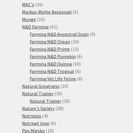
16
produktů
MAC's
16
produktů
5
Markus-Mühle Beutenah
5
10
produktů
Monge
10
produktů
62
N&D Farmina
62
produktů
9
Farmina N&D Ancestral Grain
9
10
produktů
Farmina N&D Ocean
10
13
produktů
Farmina N&D Prime
13
produktů
6
Farmina N&D Pumpkin
6
10
produktů
Farmina N&D Quinoa
10
produktů
6
Farmina N&D Tropical
6
produktů
8
Farmina Vet Life Feline
8
10
produktů
Natural Greatness
10
30
produktů
Natural Trainer
30
produktů
26
Natural Trainer
26
28
produktů
Nature's Variety
28
4
produktů
Nutriplus
4
produkty
6
Nutrivet Inne
6
10
produktů
Pan Mięsko
10