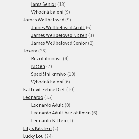
13
produkt
Iams Senior
13
produktů
9
Výhodná balení
9
produktů
9
James Wellbeloved
9
produktů
6
James Wellbeloved Adult
6
produktů
1
James Wellbeloved Kitten
1
2
produkt
James Wellbeloved Senior
2
36
produkty
Josera
36
produktů
4
Bezobilninové
4
7
produkty
Kitten
7
produktů
13
Speciální krmivo
13
6
produktů
Výhodná balení
6
produktů
10
Kattovit Feline Diet
10
15
produktů
Leonardo
15
produktů
8
Leonardo Adult
8
produktů
6
Leonardo Adult bez obilovin
6
1
produktů
Leonardo Kitten
1
2
produkt
Lily's Kitchen
2
34
produkty
Lucky Lou
34