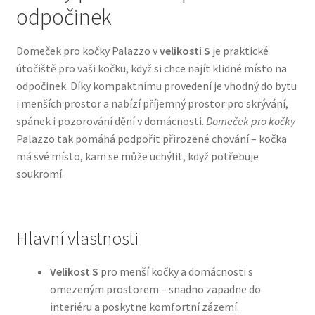
odpočinek
Bozita pro psy — Švédské krmivo s nordickou kvalitou
Domeček pro kočky Palazzo v
velikosti S
je praktické
útočiště pro vaši kočku, když si chce najít klidné místo na
Brit pro psy
odpočinek. Díky kompaktnímu provedení je vhodný do bytu
i menších prostor a nabízí příjemný prostor pro skrývání,
Granule pro psy
spánek i pozorování dění v domácnosti.
Domeček pro kočky
Palazzo tak pomáhá podpořit přirozené chování – kočka
Natural Trainer pro psy — Italské krmivo s
má své místo, kam se může uchýlit, když potřebuje
přírodními složkami
soukromí.
Happy Dog — Německá kvalita a přirozené složení
Hlavní vlastnosti
Hill’s pro psy
Velikost S
pro menší kočky a domácnosti s
Hračky pro psy
omezeným prostorem – snadno zapadne do
interiéru a poskytne komfortní zázemí.
Konzervy a kapsičky pro psy