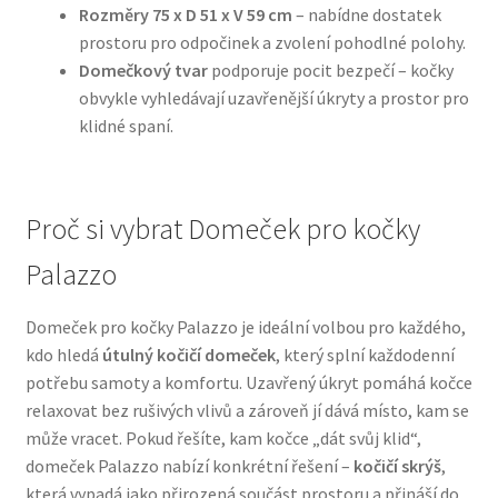
Rozměry 75 x D 51 x V 59 cm
– nabídne dostatek
prostoru pro odpočinek a zvolení pohodlné polohy.
N&D Farmina pro psy — Italské holistic krmivo
Domečkový tvar
podporuje pocit bezpečí – kočky
obvykle vyhledávají uzavřenější úkryty a prostor pro
Oblečky pro psy
klidné spaní.
Pamlsky pro psy
Proč si vybrat Domeček pro kočky
Pelíšky pro psy
Palazzo
Ortopedické pelíšky
Domeček pro kočky Palazzo je ideální volbou pro každého,
Přepravky pro psy
kdo hledá
útulný kočičí domeček
, který splní každodenní
potřebu samoty a komfortu. Uzavřený úkryt pomáhá kočce
Purizon pro psy — Vysoký obsah masa, bez obilovin
relaxovat bez rušivých vlivů a zároveň jí dává místo, kam se
může vracet. Pokud řešíte, kam kočce „dát svůj klid“,
domeček Palazzo nabízí konkrétní řešení –
kočičí skrýš
,
Royal Canin pro psy
která vypadá jako přirozená součást prostoru a přináší do