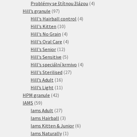
produkty
4
Problémy se štítnou žlázou
4
97
produkty
Hill’s granule
97
produktů
4
Hill's Hairball control
4
10
produkty
Hill's Kitten
10
produktů
4
Hill's No Grain
4
produkty
4
Hill's Oral Care
4
12
produkty
Hill's Senior
12
produktů
5
Hill's Sensitive
5
produktů
4
Hill's speciální krmivo
4
27
produkty
Hill's Sterilised
27
16
produktů
Hill’s Adult
16
produktů
11
Hill’s Light
11
42
produktů
HPM granule
42
59
produktů
IAMS
59
produktů
27
Iams Adult
27
produktů
3
Iams Hairball
3
produkty
6
Iams Kitten & Junior
6
1
produktů
Iams Naturally
1