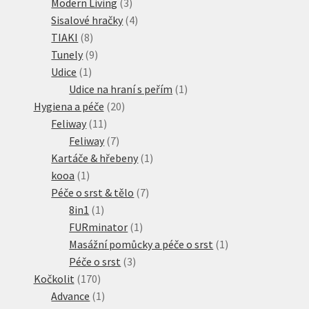
produkt
3
Modern Living
3
produkty
4
Sisalové hračky
4
8
produkty
TIAKI
8
produktů
9
Tunely
9
1
produktů
Udice
1
produkt
1
Udice na hraní s peřím
1
20
produkt
Hygiena a péče
20
11
produktů
Feliway
11
produktů
7
Feliway
7
produktů
1
Kartáče & hřebeny
1
1
produkt
kooa
1
produkt
7
Péče o srst & tělo
7
1
produktů
8in1
1
produkt
1
FURminator
1
produkt
1
Masážní pomůcky a péče o srst
1
3
produkt
Péče o srst
3
170
produkty
Kočkolit
170
produktů
1
Advance
1