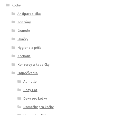
Kočky
Antiparazitika
Fontány
Granule
Hračky
Hygiena a péče
Kočkolit
Konzervy a kapsičky
Odpočívadla
Aumüller
Cozy Cat
Deky pro kočky
Domečky pro kočky