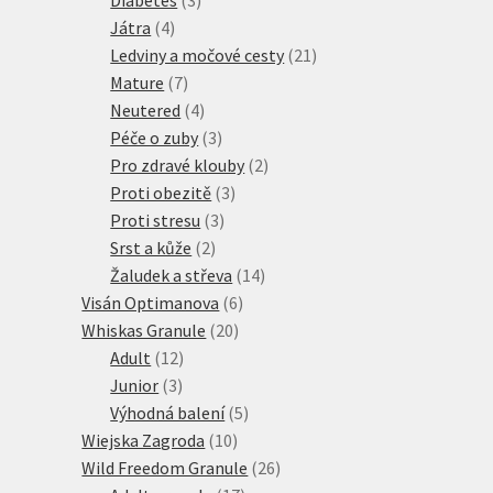
4
produkty
Játra
4
produkty
21
Ledviny a močové cesty
21
7
produktů
Mature
7
produktů
4
Neutered
4
produkty
3
Péče o zuby
3
produkty
2
Pro zdravé klouby
2
3
produkty
Proti obezitě
3
3
produkty
Proti stresu
3
2
produkty
Srst a kůže
2
produkty
14
Žaludek a střeva
14
6
produktů
Visán Optimanova
6
20
produktů
Whiskas Granule
20
12
produktů
Adult
12
3
produktů
Junior
3
produkty
5
Výhodná balení
5
10
produktů
Wiejska Zagroda
10
produktů
26
Wild Freedom Granule
26