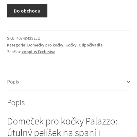
N&D Farmina pro kočky — Italské holistic krmivo
Do obchodu
Odpočívadla pro kočky
Pamlsky pro kočky
SKU:
40348439252
Kategorie:
Domečky pro kočky
,
Kočky
,
Odpočívadla
Značka:
zooplus Exclusive
Purizon pro kočky
Royal Canin pro kočky
Popis
Škrabadla pro kočky
Popis
Veterinární dieta pro kočky
Domeček pro kočky Palazzo:
Vše pro psy — Krmivo, doplňky, vybavení
útulný pelíšek na spaní i
Boudy a výběhy