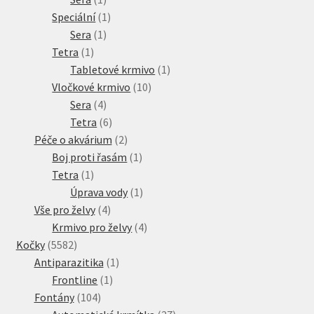
produkt
1
Speciální
1
1
produkt
Sera
1
1
produkt
Tetra
1
produkt
1
Tabletové krmivo
1
10
produkt
Vločkové krmivo
10
4
produktů
Sera
4
produkty
6
Tetra
6
produktů
2
Péče o akvárium
2
produkty
1
Boj proti řasám
1
1
produkt
Tetra
1
produkt
1
Úprava vody
1
4
produkt
Vše pro želvy
4
produkty
4
Krmivo pro želvy
4
5582
produkty
Kočky
5582
produktů
1
Antiparazitika
1
1
produkt
Frontline
1
104
produkt
Fontány
104
produktů
27