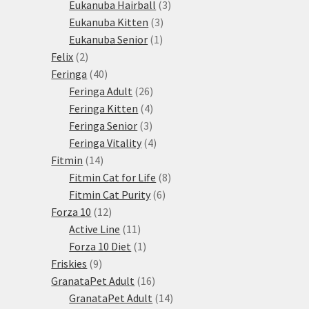
3
produktů
Eukanuba Hairball
3
3
produkty
Eukanuba Kitten
3
1
produkty
Eukanuba Senior
1
2
produkt
Felix
2
produkty
40
Feringa
40
produktů
26
Feringa Adult
26
produktů
4
Feringa Kitten
4
3
produkty
Feringa Senior
3
produkty
4
Feringa Vitality
4
14
produkty
Fitmin
14
produktů
8
Fitmin Cat for Life
8
6
produktů
Fitmin Cat Purity
6
12
produktů
Forza 10
12
produktů
11
Active Line
11
produktů
1
Forza 10 Diet
1
9
produkt
Friskies
9
produktů
16
GranataPet Adult
16
produktů
14
GranataPet Adult
14