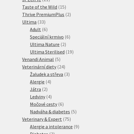
produktů
15
Taste of the Wild
15
produktů
2
Thrive PremiumPlus
2
33
produkty
Ultima
33
produktů
6
Adult
6
produktů
6
Speciální krmivo
6
2
produktů
Ultima Nature
2
produkty
19
Ultima Sterilised
19
5
produktů
Venandi Animal
5
produktů
24
Veterinární diety
24
produktů
3
Žaludek a střeva
3
4
produkty
Alergie
4
2
produkty
Játra
2
produkty
4
Ledviny
4
produkty
6
Močové cesty
6
produktů
5
Nadváha & diabetes
5
75
produktů
Veterinary & Expert
75
produktů
9
Alergie a intolerance
9
3
produktů
Diabetes
3