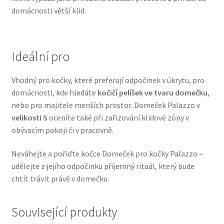
domácnosti větší klid.
Veterinární dieta pro psy
Vodítka a obojky
Ideální pro
Wolf of Wilderness
Vhodný pro kočky, které preferují odpočinek v úkrytu, pro
domácnosti, kde hledáte
kočičí pelíšek ve tvaru domečku
,
nebo pro majitele menších prostor. Domeček Palazzo v
velikosti S
oceníte také při zařizování klidové zóny v
obývacím pokoji či v pracovně.
Neváhejte a pořiďte kočce Domeček pro kočky Palazzo –
udělejte z jejího odpočinku příjemný rituál, který bude
chtít trávit právě v domečku.
Související produkty