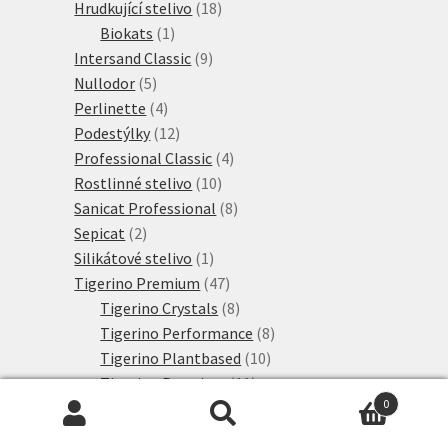
18
produkt
Hrudkující stelivo
18
1
produktů
Biokats
1
produkt
9
Intersand Classic
9
5
produktů
Nullodor
5
produktů
4
Perlinette
4
produkty
12
Podestýlky
12
produktů
4
Professional Classic
4
10
produkty
Rostlinné stelivo
10
produktů
8
Sanicat Professional
8
2
produktů
Sepicat
2
produkty
1
Silikátové stelivo
1
produkt
47
Tigerino Premium
47
produktů
8
Tigerino Crystals
8
produktů
8
Tigerino Performance
8
10
produktů
Tigerino Plantbased
10
11
produktů
Tigerino Premium
11
0
3
produktů
Tigerino XL Grain
3
Hledat:
Hledat
6
produkty
Výhodné sety
6