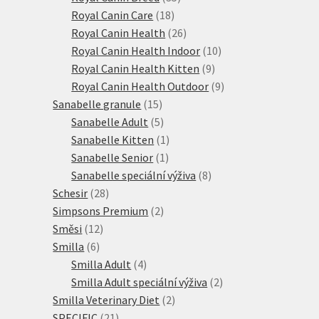
18
produktů
Royal Canin Care
18
produktů
26
Royal Canin Health
26
produktů
10
Royal Canin Health Indoor
10
9
produktů
Royal Canin Health Kitten
9
produktů
9
Royal Canin Health Outdoor
9
15
produktů
Sanabelle granule
15
produktů
5
Sanabelle Adult
5
produktů
1
Sanabelle Kitten
1
1
produkt
Sanabelle Senior
1
produkt
8
Sanabelle speciální výživa
8
28
produktů
Schesir
28
produktů
2
Simpsons Premium
2
12
produkty
Směsi
12
6
produktů
Smilla
6
produktů
4
Smilla Adult
4
produkty
2
Smilla Adult speciální výživa
2
2
produkty
Smilla Veterinary Diet
2
21
produkty
SPECIFIC
21