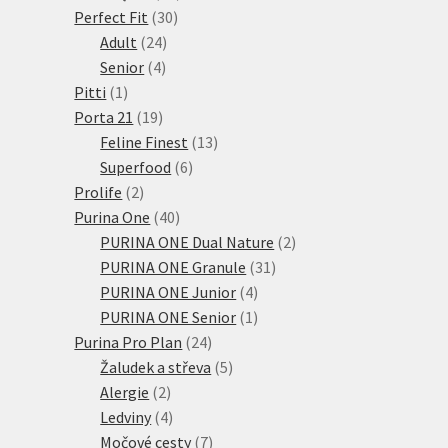
30
produktů
Perfect Fit
30
24
produktů
Adult
24
4
produktů
Senior
4
1
produkty
Pitti
1
produkt
19
Porta 21
19
produktů
13
Feline Finest
13
6
produktů
Superfood
6
2
produktů
Prolife
2
produkty
40
Purina One
40
produktů
2
PURINA ONE Dual Nature
2
31
produkty
PURINA ONE Granule
31
4
produktů
PURINA ONE Junior
4
produkty
1
PURINA ONE Senior
1
24
produkt
Purina Pro Plan
24
produktů
5
Žaludek a střeva
5
2
produktů
Alergie
2
produkty
4
Ledviny
4
produkty
7
Močové cesty
7