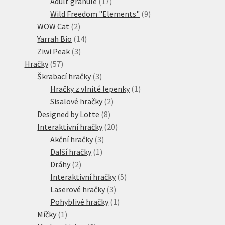
17
produktů
Adult granule
17
produktů
9
Wild Freedom "Elements"
9
2
produktů
WOW Cat
2
produkty
14
Yarrah Bio
14
3
produktů
Ziwi Peak
3
57
produkty
Hračky
57
produktů
3
Škrabací hračky
3
produkty
1
Hračky z vlnité lepenky
1
2
produkt
Sisalové hračky
2
8
produkty
Designed by Lotte
8
produktů
20
Interaktivní hračky
20
3
produktů
Akční hračky
3
1
produkty
Další hračky
1
2
produkt
Dráhy
2
produkty
5
Interaktivní hračky
5
3
produktů
Laserové hračky
3
produkty
1
Pohyblivé hračky
1
1
produkt
Míčky
1