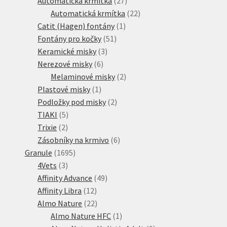
Automatická krmítka
27
produktů
22
Automatická krmítka
22
1
produktů
Catit (Hagen) fontány
1
51
produkt
Fontány pro kočky
51
3
produktů
Keramické misky
3
6
produkty
Nerezové misky
6
produktů
2
Melaminové misky
2
1
produkty
Plastové misky
1
produkt
2
Podložky pod misky
2
5
produkty
TIAKI
5
2
produktů
Trixie
2
produkty
6
Zásobníky na krmivo
6
1695
produktů
Granule
1695
3
produktů
4Vets
3
produkty
49
Affinity Advance
49
12
produktů
Affinity Libra
12
produktů
22
Almo Nature
22
produktů
1
Almo Nature HFC
1