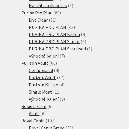
produktů
6
Nadváha a diabetes
6
80
produktů
Purina Pro Plan
80
11
produktů
Live Clear
11
produktů
42
PURINA PRO PLAN
42
produktů
4
PURINA PRO PLAN Kitten
4
6
produkty
PURINA PRO PLAN Senior
6
produktů
8
PURINA PRO PLAN Sterilised
8
7
produktů
Výhodná balení
7
66
produktů
Purizon Adult
66
produktů
4
Coldpressed
4
produkty
37
Purizon Adult
37
produktů
4
Purizon Kitten
4
11
produkty
Single Meat
11
produktů
8
Výhodné balení
8
6
produktů
Rosie's Farm
6
6
produktů
Adult
6
produktů
107
Royal Canin
107
produktů
35
Royal Canin Breed
35