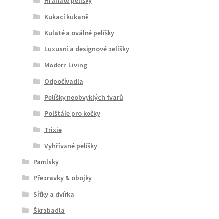
Hranaté pelíšky
Kukací kukaně
Kulaté a oválné pelíšky
Luxusní a designové pelíšky
Modern Living
Odpočívadla
Pelíšky neobvyklých tvarů
Polštáře pro kočky
Trixie
Vyhřívané pelíšky
Pamlsky
Přepravky & obojky
Síťky a dvírka
Škrabadla