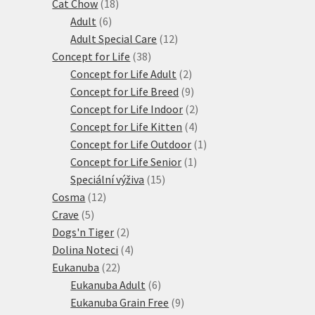
18
produktů
Cat Chow
18
6
produktů
Adult
6
produktů
12
Adult Special Care
12
38
produktů
Concept for Life
38
produktů
2
Concept for Life Adult
2
produkty
9
Concept for Life Breed
9
produktů
2
Concept for Life Indoor
2
4
produkty
Concept for Life Kitten
4
produkty
1
Concept for Life Outdoor
1
1
produkt
Concept for Life Senior
1
15
produkt
Speciální výživa
15
12
produktů
Cosma
12
5
produktů
Crave
5
produktů
2
Dogs'n Tiger
2
produkty
4
Dolina Noteci
4
22
produkty
Eukanuba
22
produktů
6
Eukanuba Adult
6
produktů
9
Eukanuba Grain Free
9