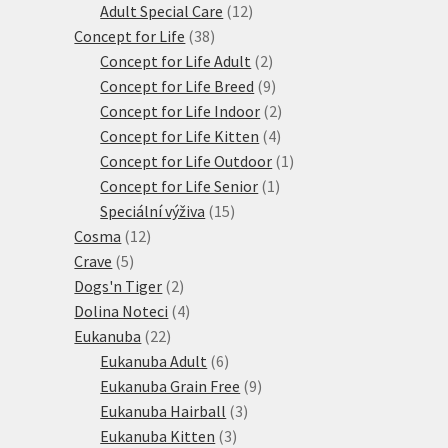
produktů
12
Adult Special Care
12
38
produktů
Concept for Life
38
produktů
2
Concept for Life Adult
2
produkty
9
Concept for Life Breed
9
produktů
2
Concept for Life Indoor
2
4
produkty
Concept for Life Kitten
4
produkty
1
Concept for Life Outdoor
1
1
produkt
Concept for Life Senior
1
15
produkt
Speciální výživa
15
12
produktů
Cosma
12
5
produktů
Crave
5
produktů
2
Dogs'n Tiger
2
produkty
4
Dolina Noteci
4
22
produkty
Eukanuba
22
produktů
6
Eukanuba Adult
6
produktů
9
Eukanuba Grain Free
9
3
produktů
Eukanuba Hairball
3
3
produkty
Eukanuba Kitten
3