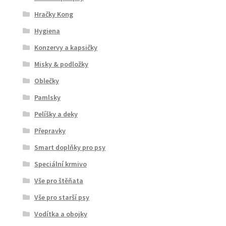
Hračky Kong
Hygiena
Konzervy a kapsičky
Misky & podložky
Oblečky
Pamlsky
Pelíšky a deky
Přepravky
Smart doplňky pro psy
Speciální krmivo
Vše pro štěňata
Vše pro starší psy
Vodítka a obojky