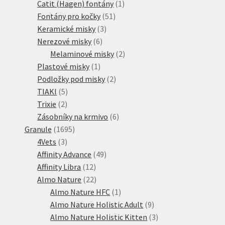
1
produktů
Catit (Hagen) fontány
1
51
produkt
Fontány pro kočky
51
3
produktů
Keramické misky
3
6
produkty
Nerezové misky
6
produktů
2
Melaminové misky
2
1
produkty
Plastové misky
1
produkt
2
Podložky pod misky
2
5
produkty
TIAKI
5
2
produktů
Trixie
2
produkty
6
Zásobníky na krmivo
6
1695
produktů
Granule
1695
3
produktů
4Vets
3
produkty
49
Affinity Advance
49
12
produktů
Affinity Libra
12
produktů
22
Almo Nature
22
produktů
1
Almo Nature HFC
1
produkt
9
Almo Nature Holistic Adult
9
produktů
3
Almo Nature Holistic Kitten
3