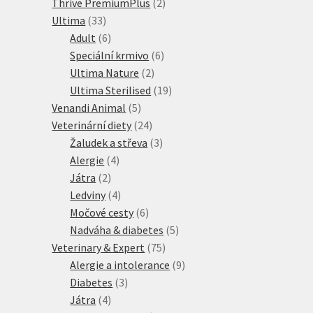
produktů
2
Thrive PremiumPlus
2
33
produkty
Ultima
33
produktů
6
Adult
6
produktů
6
Speciální krmivo
6
2
produktů
Ultima Nature
2
produkty
19
Ultima Sterilised
19
5
produktů
Venandi Animal
5
produktů
24
Veterinární diety
24
produktů
3
Žaludek a střeva
3
4
produkty
Alergie
4
2
produkty
Játra
2
produkty
4
Ledviny
4
produkty
6
Močové cesty
6
produktů
5
Nadváha & diabetes
5
75
produktů
Veterinary & Expert
75
produktů
9
Alergie a intolerance
9
3
produktů
Diabetes
3
4
produkty
Játra
4