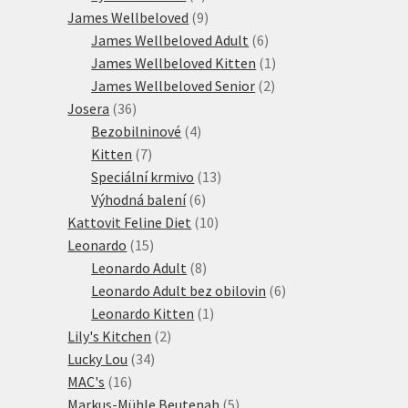
produktů
9
James Wellbeloved
9
produktů
6
James Wellbeloved Adult
6
produktů
1
James Wellbeloved Kitten
1
2
produkt
James Wellbeloved Senior
2
36
produkty
Josera
36
produktů
4
Bezobilninové
4
7
produkty
Kitten
7
produktů
13
Speciální krmivo
13
6
produktů
Výhodná balení
6
produktů
10
Kattovit Feline Diet
10
15
produktů
Leonardo
15
produktů
8
Leonardo Adult
8
produktů
6
Leonardo Adult bez obilovin
6
1
produktů
Leonardo Kitten
1
2
produkt
Lily's Kitchen
2
34
produkty
Lucky Lou
34
16
produktů
MAC's
16
produktů
5
Markus-Mühle Beutenah
5