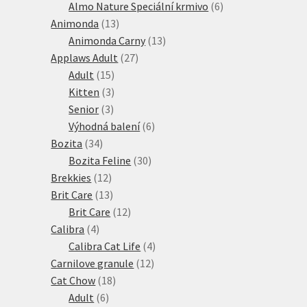
produkty
6
Almo Nature Speciální krmivo
6
13
produktů
Animonda
13
produktů
13
Animonda Carny
13
27
produktů
Applaws Adult
27
15
produktů
Adult
15
produktů
3
Kitten
3
3
produkty
Senior
3
produkty
6
Výhodná balení
6
34
produktů
Bozita
34
produktů
30
Bozita Feline
30
12
produktů
Brekkies
12
produktů
13
Brit Care
13
produktů
12
Brit Care
12
4
produktů
Calibra
4
produkty
4
Calibra Cat Life
4
12
produkty
Carnilove granule
12
18
produktů
Cat Chow
18
6
produktů
Adult
6