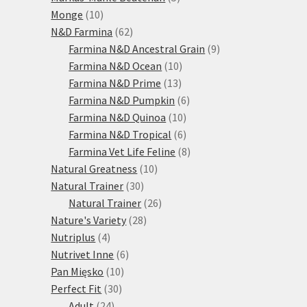
10
produktů
Monge
10
produktů
62
N&D Farmina
62
produktů
9
Farmina N&D Ancestral Grain
9
10
produktů
Farmina N&D Ocean
10
13
produktů
Farmina N&D Prime
13
produktů
6
Farmina N&D Pumpkin
6
10
produktů
Farmina N&D Quinoa
10
produktů
6
Farmina N&D Tropical
6
produktů
8
Farmina Vet Life Feline
8
10
produktů
Natural Greatness
10
30
produktů
Natural Trainer
30
produktů
26
Natural Trainer
26
28
produktů
Nature's Variety
28
4
produktů
Nutriplus
4
produkty
6
Nutrivet Inne
6
10
produktů
Pan Mięsko
10
30
produktů
Perfect Fit
30
24
produktů
Adult
24