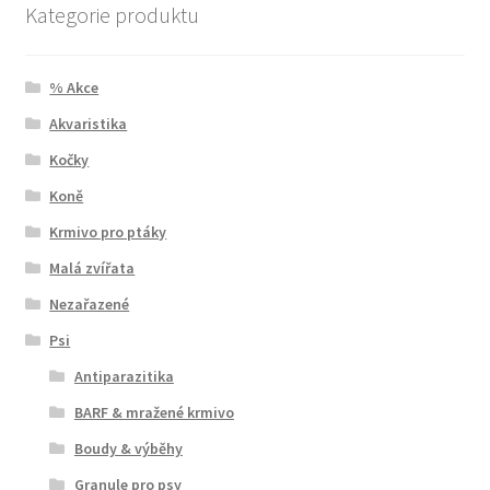
Kategorie produktu
% Akce
Akvaristika
Kočky
Koně
Krmivo pro ptáky
Malá zvířata
Nezařazené
Psi
Antiparazitika
BARF & mražené krmivo
Boudy & výběhy
Granule pro psy