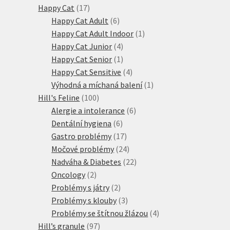
17
produkty
Happy Cat
17
produktů
6
Happy Cat Adult
6
produktů
1
Happy Cat Adult Indoor
1
4
produkt
Happy Cat Junior
4
produkty
1
Happy Cat Senior
1
produkt
4
Happy Cat Sensitive
4
produkty
1
Výhodná a míchaná balení
1
100
produkt
Hill's Feline
100
produktů
6
Alergie a intolerance
6
6
produktů
Dentální hygiena
6
produktů
17
Gastro problémy
17
produktů
24
Močové problémy
24
produktů
22
Nadváha & Diabetes
22
2
produktů
Oncology
2
produkty
2
Problémy s játry
2
produkty
3
Problémy s klouby
3
produkty
4
Problémy se štítnou žlázou
4
97
produkty
Hill’s granule
97