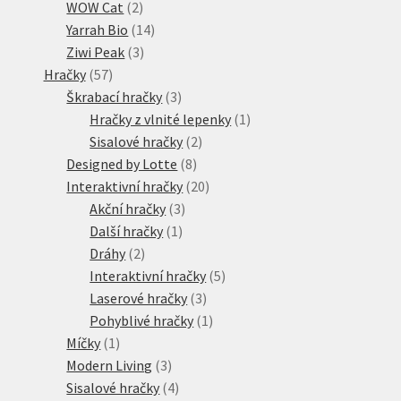
2
produktů
WOW Cat
2
produkty
14
Yarrah Bio
14
3
produktů
Ziwi Peak
3
57
produkty
Hračky
57
produktů
3
Škrabací hračky
3
produkty
1
Hračky z vlnité lepenky
1
2
produkt
Sisalové hračky
2
8
produkty
Designed by Lotte
8
produktů
20
Interaktivní hračky
20
3
produktů
Akční hračky
3
1
produkty
Další hračky
1
2
produkt
Dráhy
2
produkty
5
Interaktivní hračky
5
3
produktů
Laserové hračky
3
produkty
1
Pohyblivé hračky
1
1
produkt
Míčky
1
produkt
3
Modern Living
3
produkty
4
Sisalové hračky
4