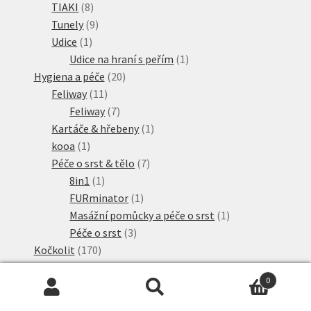
8
produkty
TIAKI
8
produktů
9
Tunely
9
1
produktů
Udice
1
produkt
1
Udice na hraní s peřím
1
20
produkt
Hygiena a péče
20
11
produktů
Feliway
11
produktů
7
Feliway
7
produktů
1
Kartáče & hřebeny
1
1
produkt
kooa
1
produkt
7
Péče o srst & tělo
7
1
produktů
8in1
1
produkt
1
FURminator
1
produkt
1
Masážní pomůcky a péče o srst
1
3
produkt
Péče o srst
3
170
produkty
Kočkolit
170
produktů
1
Advance
1
0
produkt
2
Almo Nature
2
Hledat:
Hledat
1
produkty
Anibest
1