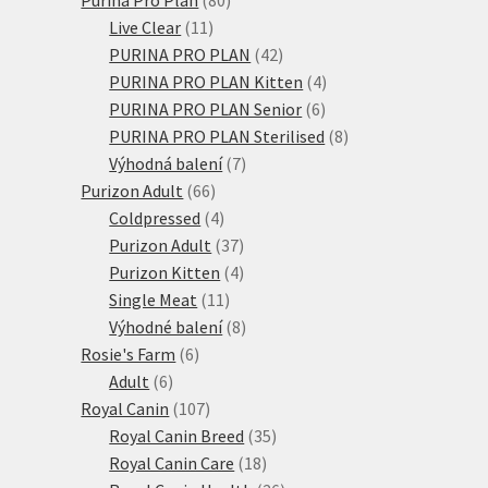
11
produktů
Live Clear
11
produktů
42
PURINA PRO PLAN
42
produktů
4
PURINA PRO PLAN Kitten
4
6
produkty
PURINA PRO PLAN Senior
6
produktů
8
PURINA PRO PLAN Sterilised
8
7
produktů
Výhodná balení
7
66
produktů
Purizon Adult
66
produktů
4
Coldpressed
4
produkty
37
Purizon Adult
37
produktů
4
Purizon Kitten
4
11
produkty
Single Meat
11
produktů
8
Výhodné balení
8
6
produktů
Rosie's Farm
6
6
produktů
Adult
6
produktů
107
Royal Canin
107
produktů
35
Royal Canin Breed
35
18
produktů
Royal Canin Care
18