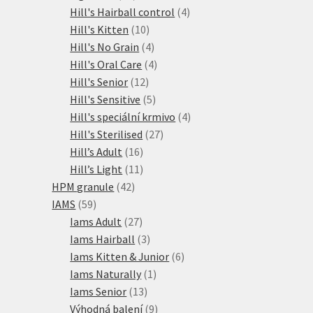
produktů
4
Hill's Hairball control
4
10
produkty
Hill's Kitten
10
produktů
4
Hill's No Grain
4
produkty
4
Hill's Oral Care
4
12
produkty
Hill's Senior
12
produktů
5
Hill's Sensitive
5
produktů
4
Hill's speciální krmivo
4
27
produkty
Hill's Sterilised
27
16
produktů
Hill’s Adult
16
produktů
11
Hill’s Light
11
42
produktů
HPM granule
42
59
produktů
IAMS
59
produktů
27
Iams Adult
27
produktů
3
Iams Hairball
3
produkty
6
Iams Kitten & Junior
6
1
produktů
Iams Naturally
1
13
produkt
Iams Senior
13
produktů
9
Výhodná balení
9