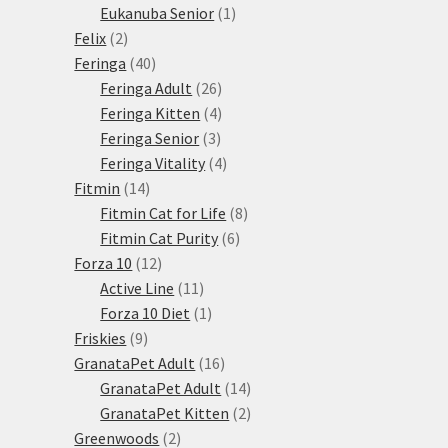
1
produkty
Eukanuba Senior
1
2
produkt
Felix
2
produkty
40
Feringa
40
produktů
26
Feringa Adult
26
produktů
4
Feringa Kitten
4
3
produkty
Feringa Senior
3
produkty
4
Feringa Vitality
4
14
produkty
Fitmin
14
produktů
8
Fitmin Cat for Life
8
6
produktů
Fitmin Cat Purity
6
12
produktů
Forza 10
12
produktů
11
Active Line
11
produktů
1
Forza 10 Diet
1
9
produkt
Friskies
9
produktů
16
GranataPet Adult
16
produktů
14
GranataPet Adult
14
produktů
2
GranataPet Kitten
2
2
produkty
Greenwoods
2