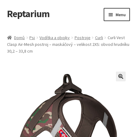
Reptarium
Přeskočit
Přejít
Menu
na
k
navigaci
obsahu
Úvodní stránka
webu
Domů
Psi
Vodítka a obojky
Postroje
Curli
Curli Vest
Clasp Air-Mesh postroj – maskáčový – velikost 2XS: obvod hrudníku
Košík
30,2 – 33,8 cm
Malá zvířata — Klece, krmivo, vybavení
Můj účet
Obchod
Pokladna
Vše pro kočky