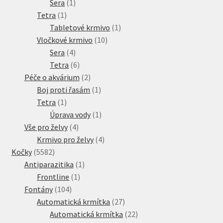
1
produkt
Sera
1
1
produkt
Tetra
1
produkt
1
Tabletové krmivo
1
10
produkt
Vločkové krmivo
10
4
produktů
Sera
4
produkty
6
Tetra
6
produktů
2
Péče o akvárium
2
produkty
1
Boj proti řasám
1
1
produkt
Tetra
1
produkt
1
Úprava vody
1
4
produkt
Vše pro želvy
4
produkty
4
Krmivo pro želvy
4
5582
produkty
Kočky
5582
produktů
1
Antiparazitika
1
1
produkt
Frontline
1
104
produkt
Fontány
104
produktů
27
Automatická krmítka
27
produktů
22
Automatická krmítka
22