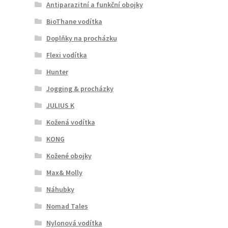
Antiparazitní a funkční obojky
BioThane vodítka
Doplňky na procházku
Flexi vodítka
Hunter
Jogging & procházky
JULIUS K
Kožená vodítka
KONG
Kožené obojky
Max& Molly
Náhubky
Nomad Tales
Nylonová vodítka