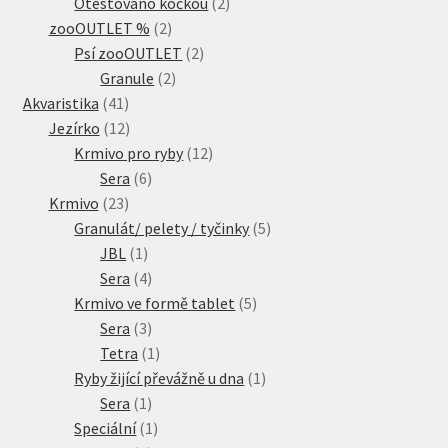
produkty
2
Otestováno kočkou
2
2
produkty
zooOUTLET %
2
produkty
2
Psí zooOUTLET
2
2
produkty
Granule
2
41
produkty
Akvaristika
41
produktů
12
Jezírko
12
produktů
12
Krmivo pro ryby
12
6
produktů
Sera
6
23
produktů
Krmivo
23
produktů
5
Granulát/ pelety / tyčinky
5
1
produktů
JBL
1
produkt
4
Sera
4
produkty
5
Krmivo ve formě tablet
5
3
produktů
Sera
3
produkty
1
Tetra
1
produkt
1
Ryby žijící převážně u dna
1
1
produkt
Sera
1
produkt
1
Speciální
1