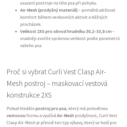
usazení postroje na těle psa při pohybu.
Air-Mesh (prodyšný materiál)
– pomáhá udržovat
N&D Farmina pro psy — Italské holistic krmivo
komfort během venkovních aktivit a běžných
procházek.
Oblečky pro psy
Velikost 2XS pro obvod hrudníku 30,2–33,8 cm
–
snadněji zvolíte správnou velikost podle parametrů
Pamlsky pro psy
vašeho psa.
Pelíšky pro psy
Proč si vybrat Curli Vest Clasp Air-
Ortopedické pelíšky
Mesh postroj – maskovací vestová
Přepravky pro psy
konstrukce 2XS
Purizon pro psy — Vysoký obsah masa, bez obilovin
Pokud hledáte
postroj pro psa
, který má pohodlnou
vestovou
formu a využívá
Air-Mesh
prodyšnost, Curli Vest
Royal Canin pro psy
Clasp Air-Mesh je přesně ten typ výbavy, který se hodí pro