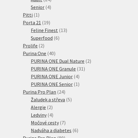
4
produktů
Senior
4
1
produkty
Pitti
1
produkt
19
Porta 21
19
produktů
13
Feline Finest
13
6
produktů
Superfood
6
2
produktů
Prolife
2
produkty
40
Purina One
40
produktů
2
PURINA ONE Dual Nature
2
31
produkty
PURINA ONE Granule
31
4
produktů
PURINA ONE Junior
4
produkty
1
PURINA ONE Senior
1
24
produkt
Purina Pro Plan
24
produktů
5
Žaludek a střeva
5
2
produktů
Alergie
2
produkty
4
Ledviny
4
produkty
7
Močové cesty
7
produktů
6
Nadváha a diabetes
6
80
produktů
Purina Pro Plan
80