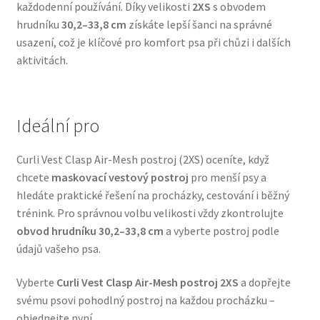
každodenní používání. Díky velikosti
2XS
s obvodem
Veterinární dieta pro psy
hrudníku
30,2–33,8 cm
získáte lepší šanci na správné
usazení, což je klíčové pro komfort psa při chůzi i dalších
Vodítka a obojky
aktivitách.
Wolf of Wilderness
Ideální pro
Curli Vest Clasp Air-Mesh postroj (2XS) oceníte, když
chcete
maskovací vestový postroj
pro menší psy a
hledáte praktické řešení na procházky, cestování i běžný
trénink. Pro správnou volbu velikosti vždy zkontrolujte
obvod hrudníku 30,2–33,8 cm
a vyberte postroj podle
údajů vašeho psa.
Vyberte
Curli Vest Clasp Air-Mesh postroj 2XS
a dopřejte
svému psovi pohodlný postroj na každou procházku –
objednejte nyní.