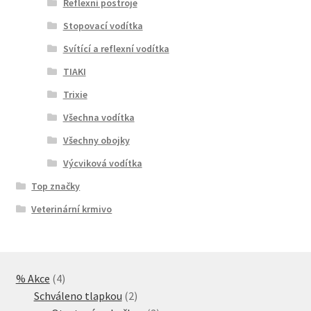
Reflexní postroje
Stopovací vodítka
Svítící a reflexní vodítka
TIAKI
Trixie
Všechna vodítka
Všechny obojky
Výcviková vodítka
Top značky
Veterinární krmivo
4
% Akce
4
produkty
2
Schváleno tlapkou
2