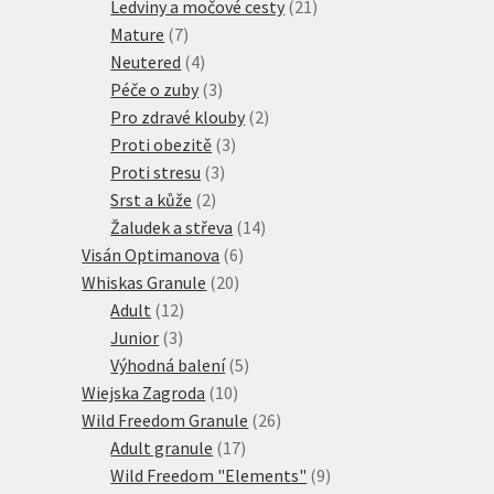
produkty
21
Ledviny a močové cesty
21
7
produktů
Mature
7
produktů
4
Neutered
4
produkty
3
Péče o zuby
3
produkty
2
Pro zdravé klouby
2
3
produkty
Proti obezitě
3
3
produkty
Proti stresu
3
2
produkty
Srst a kůže
2
produkty
14
Žaludek a střeva
14
6
produktů
Visán Optimanova
6
20
produktů
Whiskas Granule
20
12
produktů
Adult
12
3
produktů
Junior
3
produkty
5
Výhodná balení
5
10
produktů
Wiejska Zagroda
10
produktů
26
Wild Freedom Granule
26
17
produktů
Adult granule
17
produktů
9
Wild Freedom "Elements"
9