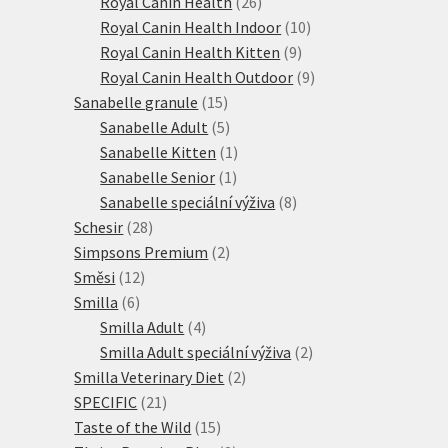
produktů
26
Royal Canin Health
26
produktů
10
Royal Canin Health Indoor
10
9
produktů
Royal Canin Health Kitten
9
produktů
9
Royal Canin Health Outdoor
9
15
produktů
Sanabelle granule
15
produktů
5
Sanabelle Adult
5
produktů
1
Sanabelle Kitten
1
1
produkt
Sanabelle Senior
1
produkt
8
Sanabelle speciální výživa
8
28
produktů
Schesir
28
produktů
2
Simpsons Premium
2
12
produkty
Směsi
12
6
produktů
Smilla
6
produktů
4
Smilla Adult
4
produkty
2
Smilla Adult speciální výživa
2
2
produkty
Smilla Veterinary Diet
2
21
produkty
SPECIFIC
21
produktů
15
Taste of the Wild
15