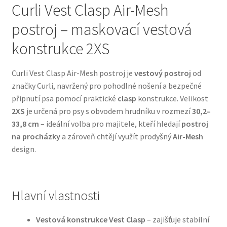
Curli Vest Clasp Air-Mesh
postroj – maskovací vestová
Bozita pro psy — Švédské krmivo s nordickou kvalitou
konstrukce 2XS
Brit pro psy
Curli Vest Clasp Air-Mesh postroj je
vestový postroj
od
Granule pro psy
značky Curli, navržený pro pohodlné nošení a bezpečné
připnutí psa pomocí praktické
clasp
konstrukce. Velikost
Natural Trainer pro psy — Italské krmivo s
2XS
je určená pro psy s obvodem hrudníku v rozmezí
30,2–
přírodními složkami
33,8 cm
– ideální volba pro majitele, kteří hledají
postroj
na procházky
a zároveň chtějí využít prodyšný
Air-Mesh
Happy Dog — Německá kvalita a přirozené složení
design.
Hill’s pro psy
Hlavní vlastnosti
Hračky pro psy
Vestová konstrukce Vest Clasp
– zajišťuje stabilní
Konzervy a kapsičky pro psy