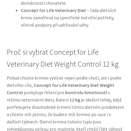
domácnosti chovatele.
Concept for Life Veterinary Diet
– řada dietních
N&D Farmina pro psy — Italské holistic krmivo
krmiv zaměřená na specifické nutriční potřeby,
včetně podpory při udržování váhy.
Oblečky pro psy
Pamlsky pro psy
Proč si vybrat Concept for Life
Pelíšky pro psy
Veterinary Diet Weight Control 12 kg
Ortopedické pelíšky
Pokud chcete krmivo vybírat nejen podle chuti, ale i podle
dietního cíle,
Concept for Life Veterinary Diet Weight
Přepravky pro psy
Control
poskytuje řešení pro
kontrolu hmotnosti
v
režimu veterinární diety. Balení
12 kg
je ideální tehdy, když
potřebujete dlouhodobé krmení tímto dietním produktem
Purizon pro psy — Vysoký obsah masa, bez obilovin
a chcete mít jistotu, že budete mít krmivo po ruce i v
dalších týdnech. Dietní krmiva tohoto typu jsou
Royal Canin pro psy
vyhledávanou volbou pro majitele, kteří chtějí řídit váhový