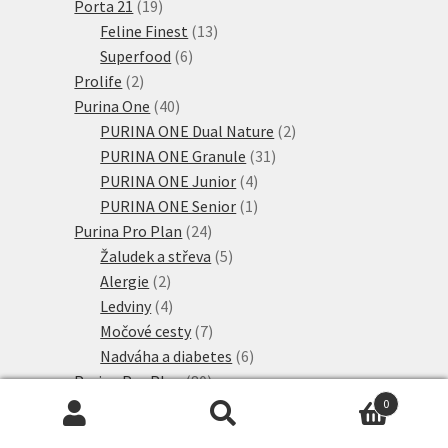
produkt
19
Porta 21
19
produktů
13
Feline Finest
13
6
produktů
Superfood
6
2
produktů
Prolife
2
produkty
40
Purina One
40
produktů
2
PURINA ONE Dual Nature
2
31
produkty
PURINA ONE Granule
31
4
produktů
PURINA ONE Junior
4
produkty
1
PURINA ONE Senior
1
24
produkt
Purina Pro Plan
24
produktů
5
Žaludek a střeva
5
2
produktů
Alergie
2
produkty
4
Ledviny
4
produkty
7
Močové cesty
7
produktů
6
Nadváha a diabetes
6
80
produktů
Purina Pro Plan
80
11
produktů
Live Clear
11
0
Hledat:
Hledat
produktů
42
PURINA PRO PLAN
42