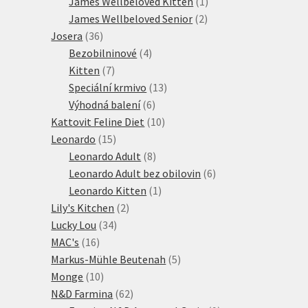
produktů
1
James Wellbeloved Kitten
1
2
produkt
James Wellbeloved Senior
2
36
produkty
Josera
36
produktů
4
Bezobilninové
4
7
produkty
Kitten
7
produktů
13
Speciální krmivo
13
6
produktů
Výhodná balení
6
produktů
10
Kattovit Feline Diet
10
15
produktů
Leonardo
15
produktů
8
Leonardo Adult
8
produktů
6
Leonardo Adult bez obilovin
6
1
produktů
Leonardo Kitten
1
2
produkt
Lily's Kitchen
2
34
produkty
Lucky Lou
34
16
produktů
MAC's
16
produktů
5
Markus-Mühle Beutenah
5
10
produktů
Monge
10
produktů
62
N&D Farmina
62