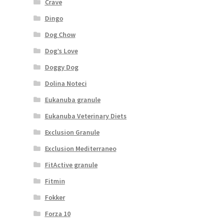
Crave
Dingo
Dog Chow
Dog’s Love
Doggy Dog
Dolina Noteci
Eukanuba granule
Eukanuba Veterinary Diets
Exclusion Granule
Exclusion Mediterraneo
FitActive granule
Fitmin
Fokker
Forza 10