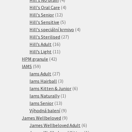
produkty
4
Hill's Oral Care
4
12
produkty
Hill's Senior
12
produktů
5
Hill's Sensitive
5
produktů
4
Hill's speciální krmivo
4
27
produkty
Hill's Sterilised
27
16
produktů
Hill’s Adult
16
produktů
11
Hill’s Light
11
42
produktů
HPM granule
42
59
produktů
IAMS
59
produktů
27
Iams Adult
27
produktů
3
Iams Hairball
3
produkty
6
Iams Kitten & Junior
6
1
produktů
Iams Naturally
1
13
produkt
Iams Senior
13
produktů
9
Výhodná balení
9
produktů
9
James Wellbeloved
9
produktů
6
James Wellbeloved Adult
6