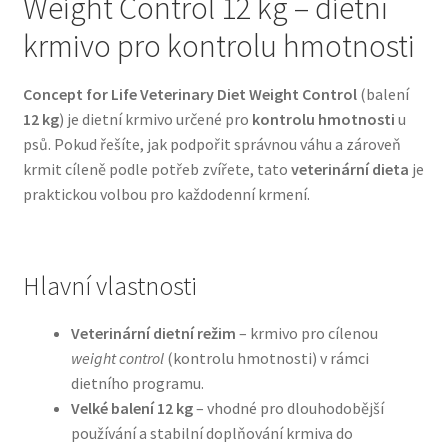
Weight Control 12 kg – dietní
krmivo pro kontrolu hmotnosti
Bozita pro psy — Švédské krmivo s nordickou kvalitou
Concept for Life Veterinary Diet Weight Control
(balení
Brit pro psy
12 kg
) je dietní krmivo určené pro
kontrolu hmotnosti
u
psů. Pokud řešíte, jak podpořit správnou váhu a zároveň
Granule pro psy
krmit cíleně podle potřeb zvířete, tato
veterinární dieta
je
praktickou volbou pro každodenní krmení.
Natural Trainer pro psy — Italské krmivo s
přírodními složkami
Hlavní vlastnosti
Happy Dog — Německá kvalita a přirozené složení
Veterinární dietní režim
– krmivo pro cílenou
Hill’s pro psy
weight control
(kontrolu hmotnosti) v rámci
dietního programu.
Hračky pro psy
Velké balení 12 kg
– vhodné pro dlouhodobější
používání a stabilní doplňování krmiva do
Konzervy a kapsičky pro psy