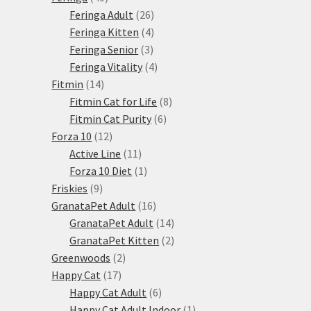
produktů
26
Feringa Adult
26
produktů
4
Feringa Kitten
4
3
produkty
Feringa Senior
3
produkty
4
Feringa Vitality
4
14
produkty
Fitmin
14
produktů
8
Fitmin Cat for Life
8
6
produktů
Fitmin Cat Purity
6
12
produktů
Forza 10
12
produktů
11
Active Line
11
produktů
1
Forza 10 Diet
1
9
produkt
Friskies
9
produktů
16
GranataPet Adult
16
produktů
14
GranataPet Adult
14
produktů
2
GranataPet Kitten
2
2
produkty
Greenwoods
2
17
produkty
Happy Cat
17
produktů
6
Happy Cat Adult
6
produktů
1
Happy Cat Adult Indoor
1