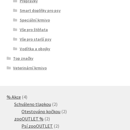
Přepravky
Smart doplňky pro psy
Speciální krmivo
Vše pro štěňata
Vše pro starší psy
Vodítka a obojky
Top značky
Veterinární krmivo
4
% Akce
4
produkty
2
Schváleno tlapkou
2
produkty
2
Otestováno kočkou
2
2
produkty
zooOUTLET %
2
produkty
2
Psí zooOUTLET
2