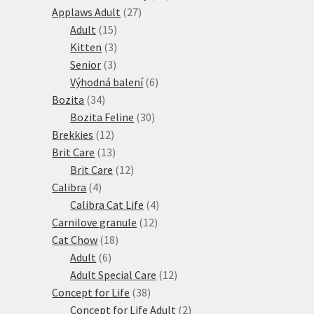
27
produktů
Applaws Adult
27
15
produktů
Adult
15
produktů
3
Kitten
3
3
produkty
Senior
3
produkty
6
Výhodná balení
6
34
produktů
Bozita
34
produktů
30
Bozita Feline
30
12
produktů
Brekkies
12
produktů
13
Brit Care
13
produktů
12
Brit Care
12
4
produktů
Calibra
4
produkty
4
Calibra Cat Life
4
12
produkty
Carnilove granule
12
18
produktů
Cat Chow
18
6
produktů
Adult
6
produktů
12
Adult Special Care
12
38
produktů
Concept for Life
38
produktů
2
Concept for Life Adult
2