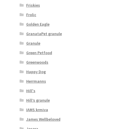
Friskies
Frolic
Golden Eagle
GranataPet granule
Granule
Green Petfood
Greenwoods
Happy Dog
Herrmanns
Hill's
Hill’s granule
IAMS krmiva
James Wellbeloved
Josera