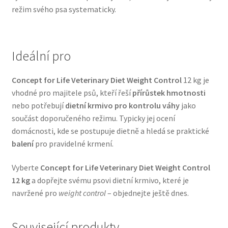
režim svého psa systematicky.
Veterinární dieta pro psy
Vodítka a obojky
Ideální pro
Wolf of Wilderness
Concept for Life Veterinary Diet Weight Control
12 kg je
vhodné pro majitele psů, kteří řeší
přírůstek hmotnosti
nebo potřebují
dietní krmivo pro kontrolu váhy
jako
součást doporučeného režimu. Typicky jej ocení
domácnosti, kde se postupuje dietně a hledá se praktické
balení
pro pravidelné krmení.
Vyberte
Concept for Life Veterinary Diet Weight Control
12 kg
a dopřejte svému psovi dietní krmivo, které je
navržené pro
weight control
– objednejte ještě dnes.
Související produkty