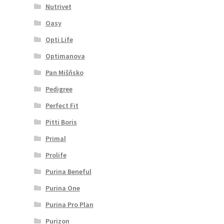
Nutrivet
Oasy
Opti Life
Optimanova
Pan Mišňsko
Pedigree
Perfect Fit
Pitti Boris
Primal
Prolife
Purina Beneful
Purina One
Purina Pro Plan
Purizon