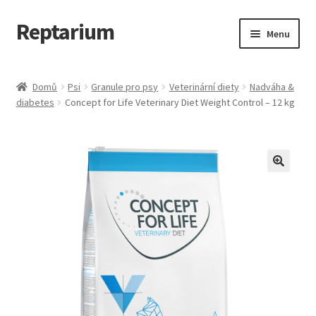
Reptarium
Přeskočit
Přejít
Menu
na
k
navigaci
obsahu
Úvodní stránka
webu
Domů
Psi
Granule pro psy
Veterinární diety
Nadváha &
diabetes
Concept for Life Veterinary Diet Weight Control – 12 kg
Košík
Malá zvířata — Klece, krmivo, vybavení
Můj účet
Obchod
Pokladna
Vše pro kočky