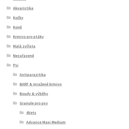
Akvaristika
Kočky
Koně
Krmivo pro ptáky
Malá zvířata
Nezařazené
Psi
Antiparazitika
BARF & mražené krmivo
Boudy & výběhy
Granule pro psy
4Vets
Advance Maxi Medium