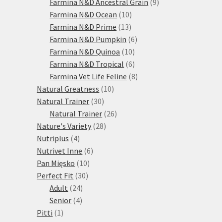
produktů
9
Farmina N&D Ancestral Grain
9
10
produktů
Farmina N&D Ocean
10
13
produktů
Farmina N&D Prime
13
produktů
6
Farmina N&D Pumpkin
6
10
produktů
Farmina N&D Quinoa
10
produktů
6
Farmina N&D Tropical
6
produktů
8
Farmina Vet Life Feline
8
10
produktů
Natural Greatness
10
30
produktů
Natural Trainer
30
produktů
26
Natural Trainer
26
28
produktů
Nature's Variety
28
4
produktů
Nutriplus
4
produkty
6
Nutrivet Inne
6
10
produktů
Pan Mięsko
10
30
produktů
Perfect Fit
30
24
produktů
Adult
24
4
produktů
Senior
4
1
produkty
Pitti
1