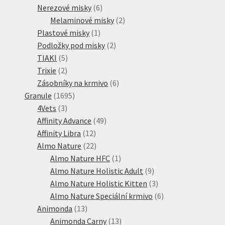
6
produkty
Nerezové misky
6
produktů
2
Melaminové misky
2
1
produkty
Plastové misky
1
produkt
2
Podložky pod misky
2
5
produkty
TIAKI
5
2
produktů
Trixie
2
produkty
6
Zásobníky na krmivo
6
1695
produktů
Granule
1695
3
produktů
4Vets
3
produkty
49
Affinity Advance
49
12
produktů
Affinity Libra
12
produktů
22
Almo Nature
22
produktů
1
Almo Nature HFC
1
produkt
9
Almo Nature Holistic Adult
9
produktů
3
Almo Nature Holistic Kitten
3
produkty
6
Almo Nature Speciální krmivo
6
13
produktů
Animonda
13
produktů
13
Animonda Carny
13