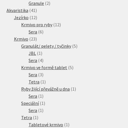
2
produkty
Granule
2
41
produkty
Akvaristika
41
produktů
12
Jezírko
12
produktů
12
Krmivo pro ryby
12
6
produktů
Sera
6
23
produktů
Krmivo
23
produktů
5
Granulát/ pelety / tyčinky
5
1
produktů
JBL
1
produkt
4
Sera
4
produkty
5
Krmivo ve formě tablet
5
3
produktů
Sera
3
produkty
1
Tetra
1
produkt
1
Ryby žijící převážně u dna
1
1
produkt
Sera
1
produkt
1
Speciální
1
1
produkt
Sera
1
1
produkt
Tetra
1
produkt
1
Tabletové krmivo
1