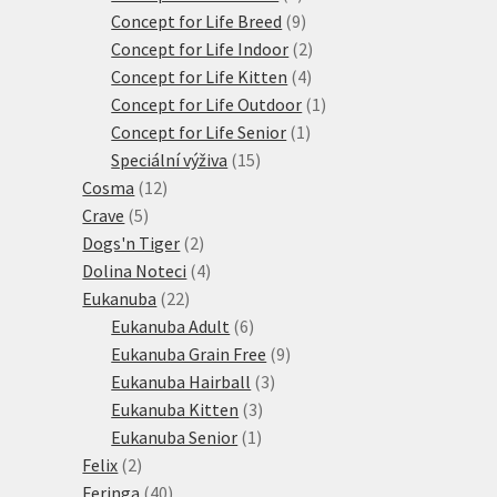
produkty
9
Concept for Life Breed
9
produktů
2
Concept for Life Indoor
2
4
produkty
Concept for Life Kitten
4
produkty
1
Concept for Life Outdoor
1
1
produkt
Concept for Life Senior
1
15
produkt
Speciální výživa
15
12
produktů
Cosma
12
5
produktů
Crave
5
produktů
2
Dogs'n Tiger
2
produkty
4
Dolina Noteci
4
22
produkty
Eukanuba
22
produktů
6
Eukanuba Adult
6
produktů
9
Eukanuba Grain Free
9
3
produktů
Eukanuba Hairball
3
3
produkty
Eukanuba Kitten
3
1
produkty
Eukanuba Senior
1
2
produkt
Felix
2
produkty
40
Feringa
40