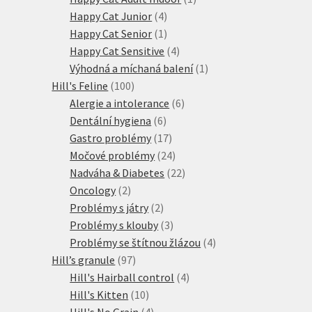
4
produkt
Happy Cat Junior
4
produkty
1
Happy Cat Senior
1
produkt
4
Happy Cat Sensitive
4
produkty
1
Výhodná a míchaná balení
1
100
produkt
Hill's Feline
100
produktů
6
Alergie a intolerance
6
6
produktů
Dentální hygiena
6
produktů
17
Gastro problémy
17
produktů
24
Močové problémy
24
produktů
22
Nadváha & Diabetes
22
2
produktů
Oncology
2
produkty
2
Problémy s játry
2
produkty
3
Problémy s klouby
3
produkty
4
Problémy se štítnou žlázou
4
97
produkty
Hill’s granule
97
produktů
4
Hill's Hairball control
4
10
produkty
Hill's Kitten
10
produktů
4
Hill's No Grain
4