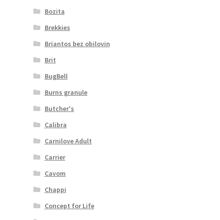
Bozita
Brekkies
Briantos bez obilovin
Brit
BugBell
Burns granule
Butcher's
Calibra
Carnilove Adult
Carrier
Cavom
Chappi
Concept for Life