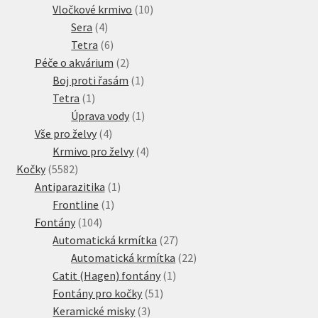
10
produkt
Vločkové krmivo
10
4
produktů
Sera
4
produkty
6
Tetra
6
produktů
2
Péče o akvárium
2
produkty
1
Boj proti řasám
1
1
produkt
Tetra
1
produkt
1
Úprava vody
1
4
produkt
Vše pro želvy
4
produkty
4
Krmivo pro želvy
4
5582
produkty
Kočky
5582
produktů
1
Antiparazitika
1
1
produkt
Frontline
1
104
produkt
Fontány
104
produktů
27
Automatická krmítka
27
produktů
22
Automatická krmítka
22
1
produktů
Catit (Hagen) fontány
1
51
produkt
Fontány pro kočky
51
3
produktů
Keramické misky
3