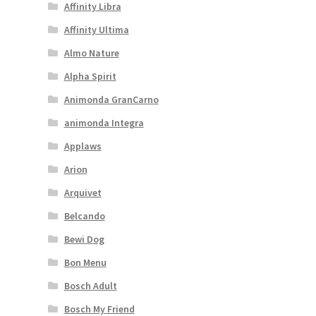
Affinity Libra
Affinity Ultima
Almo Nature
Alpha Spirit
Animonda GranCarno
animonda Integra
Applaws
Arion
Arquivet
Belcando
Bewi Dog
Bon Menu
Bosch Adult
Bosch My Friend