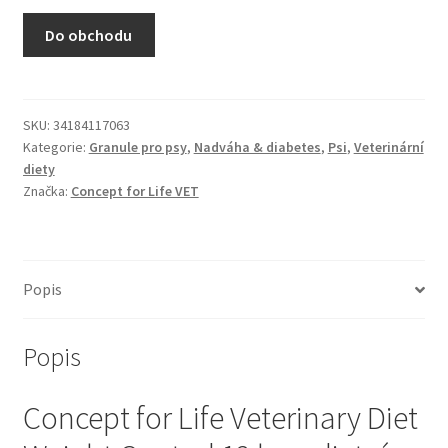
N&D Farmina pro kočky — Italské holistic krmivo
Do obchodu
Odpočívadla pro kočky
Pamlsky pro kočky
SKU:
34184117063
Kategorie:
Granule pro psy
,
Nadváha & diabetes
,
Psi
,
Veterinární
diety
Purizon pro kočky
Značka:
Concept for Life VET
Royal Canin pro kočky
Škrabadla pro kočky
Popis
Veterinární dieta pro kočky
Popis
Vše pro psy — Krmivo, doplňky, vybavení
Concept for Life Veterinary Diet
Boudy a výběhy