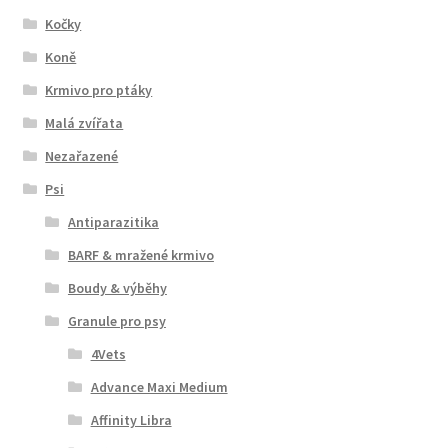
Kočky
Koně
Krmivo pro ptáky
Malá zvířata
Nezařazené
Psi
Antiparazitika
BARF & mražené krmivo
Boudy & výběhy
Granule pro psy
4Vets
Advance Maxi Medium
Affinity Libra