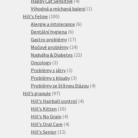
produkt
4
Happy Cat Sensitive
4
produkty
1
Výhodná a míchaná balení
1
100
produkt
Hill's Feline
100
produktů
6
Alergie a intolerance
6
6
produktů
Dentální hygiena
6
produktů
17
Gastro problémy
17
produktů
24
Močové problémy
24
produktů
22
Nadváha & Diabetes
22
2
produktů
Oncology
2
produkty
2
Problémy s játry
2
produkty
3
Problémy s klouby
3
produkty
4
Problémy se štítnou žlázou
4
97
produkty
Hill’s granule
97
produktů
4
Hill's Hairball control
4
10
produkty
Hill's Kitten
10
produktů
4
Hill's No Grain
4
produkty
4
Hill's Oral Care
4
12
produkty
Hill's Senior
12