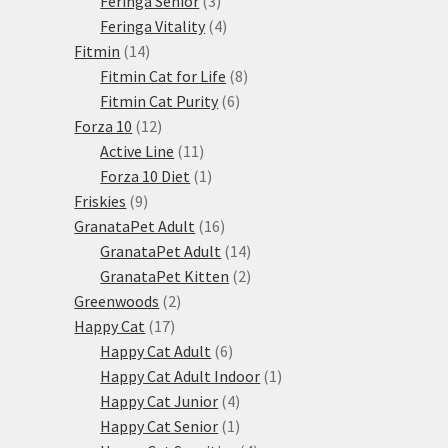
Feringa Senior
3
produkty
4
Feringa Vitality
4
14
produkty
Fitmin
14
produktů
8
Fitmin Cat for Life
8
6
produktů
Fitmin Cat Purity
6
12
produktů
Forza 10
12
produktů
11
Active Line
11
produktů
1
Forza 10 Diet
1
9
produkt
Friskies
9
produktů
16
GranataPet Adult
16
produktů
14
GranataPet Adult
14
produktů
2
GranataPet Kitten
2
2
produkty
Greenwoods
2
17
produkty
Happy Cat
17
produktů
6
Happy Cat Adult
6
produktů
1
Happy Cat Adult Indoor
1
4
produkt
Happy Cat Junior
4
produkty
1
Happy Cat Senior
1