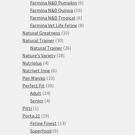
produktů
6
Farmina N&D Pumpkin
6
10
produktů
Farmina N&D Quinoa
10
produktů
6
Farmina N&D Tropical
6
produktů
8
Farmina Vet Life Feline
8
10
produktů
Natural Greatness
10
30
produktů
Natural Trainer
30
produktů
26
Natural Trainer
26
28
produktů
Nature's Variety
28
4
produktů
Nutriplus
4
produkty
6
Nutrivet Inne
6
10
produktů
Pan Mięsko
10
30
produktů
Perfect Fit
30
24
produktů
Adult
24
4
produktů
Senior
4
1
produkty
Pitti
1
produkt
19
Porta 21
19
produktů
13
Feline Finest
13
6
produktů
Superfood
6