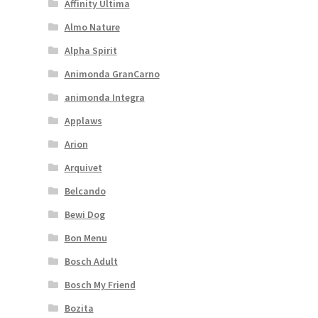
Affinity Ultima
Almo Nature
Alpha Spirit
Animonda GranCarno
animonda Integra
Applaws
Arion
Arquivet
Belcando
Bewi Dog
Bon Menu
Bosch Adult
Bosch My Friend
Bozita