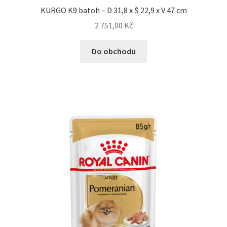
KURGO K9 batoh – D 31,8 x Š 22,9 x V 47 cm
2 751,00
Kč
Do obchodu