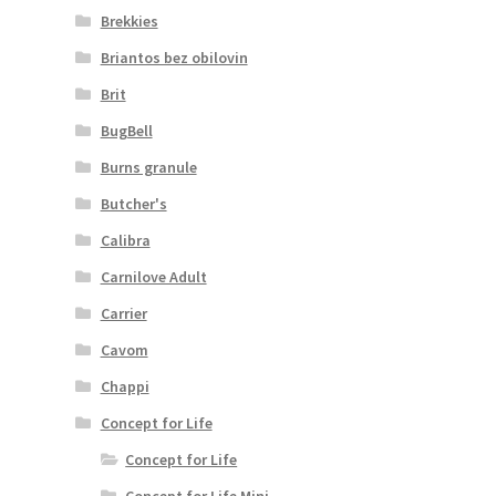
Brekkies
Briantos bez obilovin
Brit
BugBell
Burns granule
Butcher's
Calibra
Carnilove Adult
Carrier
Cavom
Chappi
Concept for Life
Concept for Life
Concept for Life Mini