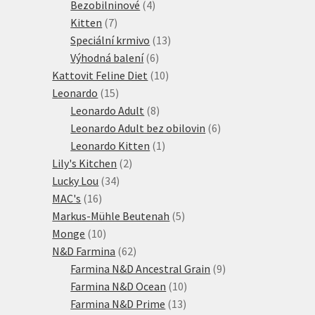
produktů
4
Bezobilninové
4
7
produkty
Kitten
7
produktů
13
Speciální krmivo
13
6
produktů
Výhodná balení
6
produktů
10
Kattovit Feline Diet
10
15
produktů
Leonardo
15
produktů
8
Leonardo Adult
8
produktů
6
Leonardo Adult bez obilovin
6
1
produktů
Leonardo Kitten
1
2
produkt
Lily's Kitchen
2
34
produkty
Lucky Lou
34
16
produktů
MAC's
16
produktů
5
Markus-Mühle Beutenah
5
10
produktů
Monge
10
produktů
62
N&D Farmina
62
produktů
9
Farmina N&D Ancestral Grain
9
10
produktů
Farmina N&D Ocean
10
13
produktů
Farmina N&D Prime
13