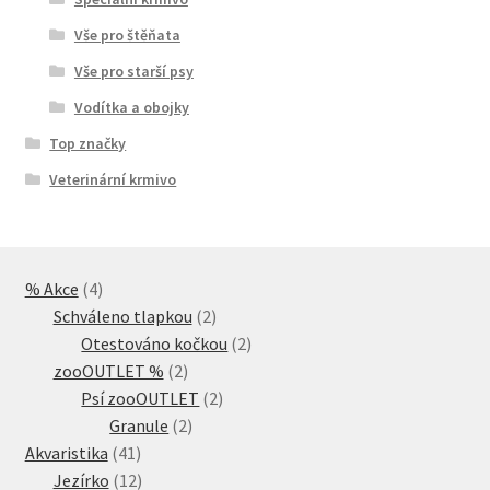
Vše pro štěňata
Vše pro starší psy
Vodítka a obojky
Top značky
Veterinární krmivo
4
% Akce
4
produkty
2
Schváleno tlapkou
2
produkty
2
Otestováno kočkou
2
2
produkty
zooOUTLET %
2
produkty
2
Psí zooOUTLET
2
2
produkty
Granule
2
41
produkty
Akvaristika
41
produktů
12
Jezírko
12