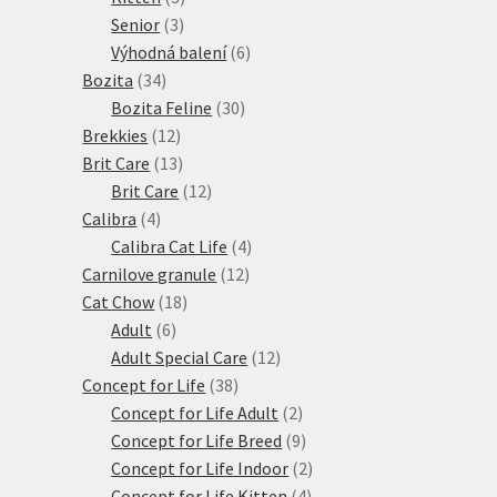
3
produkty
Senior
3
produkty
6
Výhodná balení
6
34
produktů
Bozita
34
produktů
30
Bozita Feline
30
12
produktů
Brekkies
12
produktů
13
Brit Care
13
produktů
12
Brit Care
12
4
produktů
Calibra
4
produkty
4
Calibra Cat Life
4
12
produkty
Carnilove granule
12
18
produktů
Cat Chow
18
6
produktů
Adult
6
produktů
12
Adult Special Care
12
38
produktů
Concept for Life
38
produktů
2
Concept for Life Adult
2
produkty
9
Concept for Life Breed
9
produktů
2
Concept for Life Indoor
2
4
produkty
Concept for Life Kitten
4