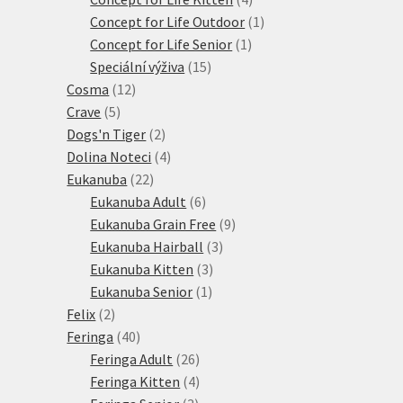
produkty
1
Concept for Life Outdoor
1
1
produkt
Concept for Life Senior
1
15
produkt
Speciální výživa
15
12
produktů
Cosma
12
5
produktů
Crave
5
produktů
2
Dogs'n Tiger
2
produkty
4
Dolina Noteci
4
22
produkty
Eukanuba
22
produktů
6
Eukanuba Adult
6
produktů
9
Eukanuba Grain Free
9
3
produktů
Eukanuba Hairball
3
3
produkty
Eukanuba Kitten
3
1
produkty
Eukanuba Senior
1
2
produkt
Felix
2
produkty
40
Feringa
40
produktů
26
Feringa Adult
26
produktů
4
Feringa Kitten
4
3
produkty