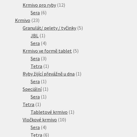
produktů
12
Krmivo pro ryby
12
6
produktů
Sera
6
23
produktů
Krmivo
23
produktů
5
Granulát/ pelety / tyčinky
5
1
produktů
JBL
1
produkt
4
Sera
4
produkty
5
Krmivo ve formě tablet
5
3
produktů
Sera
3
produkty
1
Tetra
1
produkt
1
Ryby žijící převážně u dna
1
1
produkt
Sera
1
produkt
1
Speciální
1
1
produkt
Sera
1
1
produkt
Tetra
1
produkt
1
Tabletové krmivo
1
10
produkt
Vločkové krmivo
10
4
produktů
Sera
4
produkty
6
Tetra
6