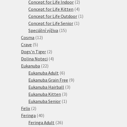
produktů
2
Concept for Life Indoor
2
4
produkty
Concept for Life Kitten
4
produkty
1
Concept for Life Outdoor
1
1
produkt
Concept for Life Senior
1
15
produkt
Speciální výživa
15
12
produktů
Cosma
12
5
produktů
Crave
5
produktů
2
Dogs'n Tiger
2
produkty
4
Dolina Noteci
4
22
produkty
Eukanuba
22
produktů
6
Eukanuba Adult
6
produktů
9
Eukanuba Grain Free
9
3
produktů
Eukanuba Hairball
3
3
produkty
Eukanuba Kitten
3
1
produkty
Eukanuba Senior
1
2
produkt
Felix
2
produkty
40
Feringa
40
produktů
26
Feringa Adult
26