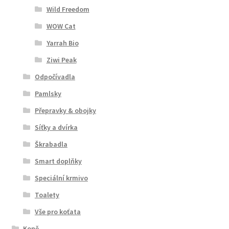
Wild Freedom
WOW Cat
Yarrah Bio
Ziwi Peak
Odpočívadla
Pamlsky
Přepravky & obojky
Síťky a dvírka
Škrabadla
Smart doplňky
Speciální krmivo
Toalety
Vše pro koťata
Koně