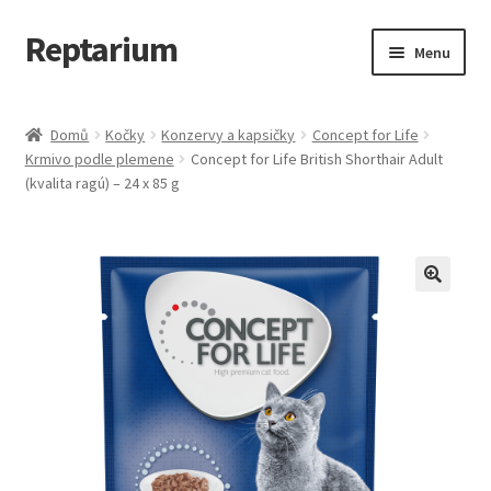
Reptarium
Přeskočit
Přejít
Menu
na
k
navigaci
obsahu
Úvodní stránka
webu
Domů
Kočky
Konzervy a kapsičky
Concept for Life
Krmivo podle plemene
Concept for Life British Shorthair Adult
Košík
(kvalita ragú) – 24 x 85 g
Malá zvířata — Klece, krmivo, vybavení
Můj účet
Obchod
Pokladna
Vše pro kočky