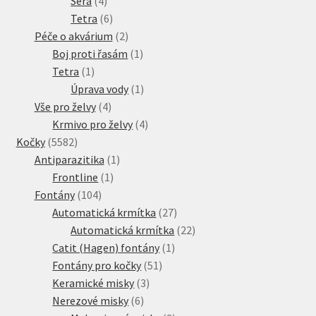
Sera
4
produkty
6
Tetra
6
produktů
2
Péče o akvárium
2
produkty
1
Boj proti řasám
1
1
produkt
Tetra
1
produkt
1
Úprava vody
1
4
produkt
Vše pro želvy
4
produkty
4
Krmivo pro želvy
4
5582
produkty
Kočky
5582
produktů
1
Antiparazitika
1
1
produkt
Frontline
1
104
produkt
Fontány
104
produktů
27
Automatická krmítka
27
produktů
22
Automatická krmítka
22
1
produktů
Catit (Hagen) fontány
1
51
produkt
Fontány pro kočky
51
3
produktů
Keramické misky
3
6
produkty
Nerezové misky
6