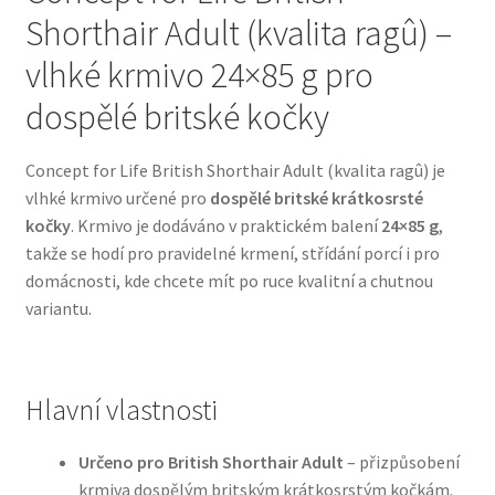
Shorthair Adult (kvalita ragû) –
Bozita pro psy — Švédské krmivo s nordickou kvalitou
vlhké krmivo 24×85 g pro
dospělé britské kočky
Brit pro psy
Concept for Life British Shorthair Adult (kvalita ragû) je
Granule pro psy
vlhké krmivo určené pro
dospělé britské krátkosrsté
kočky
. Krmivo je dodáváno v praktickém balení
24×85 g
,
Natural Trainer pro psy — Italské krmivo s
takže se hodí pro pravidelné krmení, střídání porcí i pro
přírodními složkami
domácnosti, kde chcete mít po ruce kvalitní a chutnou
variantu.
Happy Dog — Německá kvalita a přirozené složení
Hill’s pro psy
Hlavní vlastnosti
Hračky pro psy
Určeno pro British Shorthair Adult
– přizpůsobení
krmiva dospělým britským krátkosrstým kočkám.
Konzervy a kapsičky pro psy