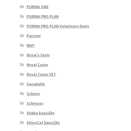
PURINA ONE
PURINA PRO PLAN
PURINA PRO PLAN Veterinary Diets
Purizon
RAFI
Rosie's Farm
Royal Canin
Royal Canin VET
Sanabelle
Schesir
Schmusy
Sheba kapsičky
ShinyCat kapsičky