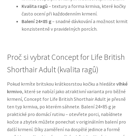
Kvalita ragû
– textury a forma krmiva, které kočky
často ocení při každodenním krmení.
N&D Farmina pro psy — Italské holistic krmivo
Balení 24×85 g
– snadné dávkování a možnost krmit
konzistentně v pravidelných porcích.
Oblečky pro psy
Pamlsky pro psy
Proč si vybrat Concept for Life British
Pelíšky pro psy
Shorthair Adult (kvalita ragû)
Ortopedické pelíšky
Pokud krmíte britskou krátkosrstou kočku a hledáte
vlhké
krmivo
, které se nabízí jako atraktivní varianta pro běžné
Přepravky pro psy
krmení, Concept for Life British Shorthair Adult je přesně
ten typ krmiva, po kterém sáhnete. Balení 24×85 g je
Purizon pro psy — Vysoký obsah masa, bez obilovin
praktické pro domácí rutinu – otevřete porci, nabídnete
kočce a zbytek můžete ponechat v originálním balení pro
Royal Canin pro psy
další krmení. Díky zaměření na dospělé jedince a formě