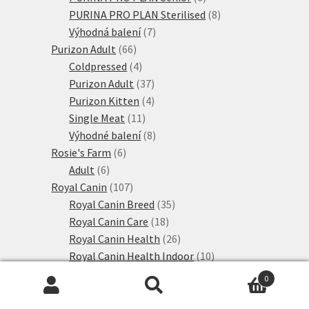
produktů
8
PURINA PRO PLAN Sterilised
8
7
produktů
Výhodná balení
7
66
produktů
Purizon Adult
66
produktů
4
Coldpressed
4
produkty
37
Purizon Adult
37
produktů
4
Purizon Kitten
4
11
produkty
Single Meat
11
produktů
8
Výhodné balení
8
6
produktů
Rosie's Farm
6
6
produktů
Adult
6
produktů
107
Royal Canin
107
produktů
35
Royal Canin Breed
35
18
produktů
Royal Canin Care
18
produktů
26
Royal Canin Health
26
produktů
10
Royal Canin Health Indoor
10
9
produktů
Royal Canin Health Kitten
9
0
produktů
9
Royal Canin Health Outdoor
9
Hledat:
Hledat
15
produktů
Sanabelle granule
15