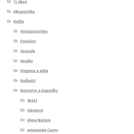
% Akce
Akvaristika
Kočky
Antiparazitika
Fontány
Granule
Hračky
Hygiena a péče
Kočkolit
Konzervy a kapsičky
4vets
Advance
Almo Nature
animonda Carny