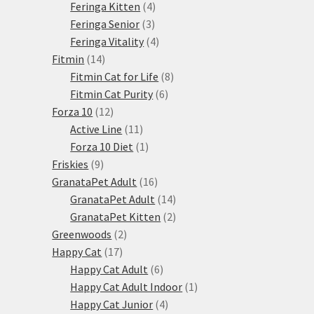
produktů
4
Feringa Kitten
4
3
produkty
Feringa Senior
3
produkty
4
Feringa Vitality
4
14
produkty
Fitmin
14
produktů
8
Fitmin Cat for Life
8
6
produktů
Fitmin Cat Purity
6
12
produktů
Forza 10
12
produktů
11
Active Line
11
produktů
1
Forza 10 Diet
1
9
produkt
Friskies
9
produktů
16
GranataPet Adult
16
produktů
14
GranataPet Adult
14
produktů
2
GranataPet Kitten
2
2
produkty
Greenwoods
2
17
produkty
Happy Cat
17
produktů
6
Happy Cat Adult
6
produktů
1
Happy Cat Adult Indoor
1
4
produkt
Happy Cat Junior
4