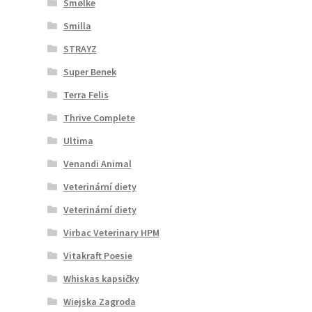
Smølke
Smilla
STRAYZ
Super Benek
Terra Felis
Thrive Complete
Ultima
Venandi Animal
Veterinární diety
Veterinární diety
Virbac Veterinary HPM
Vitakraft Poesie
Whiskas kapsičky
Wiejska Zagroda