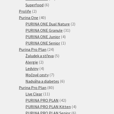
6
produktů
Superfood
6
2
produktů
Prolife
2
produkty
40
Purina One
40
produktů
2
PURINA ONE Dual Nature
2
31
produkty
PURINA ONE Granule
31
4
produktů
PURINA ONE Junior
4
produkty
1
PURINA ONE Senior
1
24
produkt
Purina Pro Plan
24
produktů
5
Žaludek a střeva
5
2
produktů
Alergie
2
produkty
4
Ledviny
4
produkty
7
Močové cesty
7
produktů
6
Nadváha a diabetes
6
80
produktů
Purina Pro Plan
80
11
produktů
Live Clear
11
produktů
42
PURINA PRO PLAN
42
produktů
4
PURINA PRO PLAN Kitten
4
6
produkty
PURINA PRO PLAN Senior
6