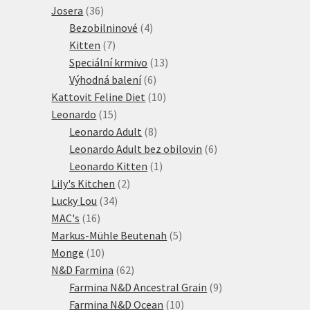
36
produkty
Josera
36
produktů
4
Bezobilninové
4
7
produkty
Kitten
7
produktů
13
Speciální krmivo
13
6
produktů
Výhodná balení
6
produktů
10
Kattovit Feline Diet
10
15
produktů
Leonardo
15
produktů
8
Leonardo Adult
8
produktů
6
Leonardo Adult bez obilovin
6
1
produktů
Leonardo Kitten
1
2
produkt
Lily's Kitchen
2
34
produkty
Lucky Lou
34
16
produktů
MAC's
16
produktů
5
Markus-Mühle Beutenah
5
10
produktů
Monge
10
produktů
62
N&D Farmina
62
produktů
9
Farmina N&D Ancestral Grain
9
10
produktů
Farmina N&D Ocean
10