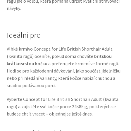
ragû jde o volbu, která pomáhá udržet kvalitní stravovací
Veterinární dieta pro psy
návyky.
Vodítka a obojky
Ideální pro
Wolf of Wilderness
Vlhké krmivo Concept for Life British Shorthair Adult
(kvalita ragû) oceníte, pokud doma chováte
britskou
krátkosrstou kočku
a preferujete krmení ve formě ragû.
Hodí se pro každodenní dávkování, jako součást jídelníčku
nebo při hledání varianty, která kočce nabízí chutnou a
snadno podávanou porci.
Vyberte Concept for Life British Shorthair Adult (kvalita
ragû) a zajistěte své kočce porce 24×85 g, po kterých se
budete chtít vracet – objednejte ještě dnes.