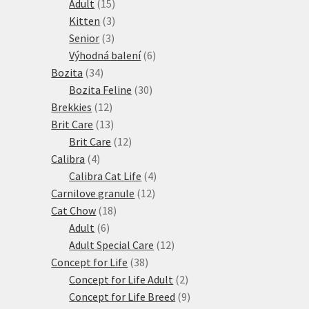
15
produktů
Adult
15
produktů
3
Kitten
3
3
produkty
Senior
3
produkty
6
Výhodná balení
6
34
produktů
Bozita
34
produktů
30
Bozita Feline
30
12
produktů
Brekkies
12
produktů
13
Brit Care
13
produktů
12
Brit Care
12
4
produktů
Calibra
4
produkty
4
Calibra Cat Life
4
12
produkty
Carnilove granule
12
18
produktů
Cat Chow
18
6
produktů
Adult
6
produktů
12
Adult Special Care
12
38
produktů
Concept for Life
38
produktů
2
Concept for Life Adult
2
produkty
9
Concept for Life Breed
9