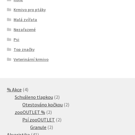
Krmivo pro ptáky
Malá zvířata
Nezařazené
Psi
Top značky
Veterinární krmivo
4
% Akce
4
produkty
2
Schváleno tlapkou
2
produkty
2
Otestováno kočkou
2
2
produkty
zooOUTLET %
2
produkty
2
Psí zooOUTLET
2
2
produkty
Granule
2
41
produkty
Akvaristika
41