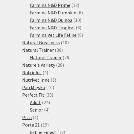
13
produktů
Farmina N&D Prime
13
produktů
6
Farmina N&D Pumpkin
6
10
produktů
Farmina N&D Quinoa
10
produktů
6
Farmina N&D Tropical
6
produktů
8
Farmina Vet Life Feline
8
10
produktů
Natural Greatness
10
30
produktů
Natural Trainer
30
produktů
26
Natural Trainer
26
28
produktů
Nature's Variety
28
4
produktů
Nutriplus
4
produkty
6
Nutrivet Inne
6
10
produktů
Pan Mięsko
10
30
produktů
Perfect Fit
30
24
produktů
Adult
24
4
produktů
Senior
4
1
produkty
Pitti
1
produkt
19
Porta 21
19
produktů
13
Feline Finest
13