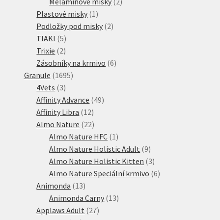
produktů
2
Melaminové misky
2
1
produkty
Plastové misky
1
produkt
2
Podložky pod misky
2
5
produkty
TIAKI
5
2
produktů
Trixie
2
produkty
6
Zásobníky na krmivo
6
1695
produktů
Granule
1695
3
produktů
4Vets
3
produkty
49
Affinity Advance
49
12
produktů
Affinity Libra
12
produktů
22
Almo Nature
22
produktů
1
Almo Nature HFC
1
produkt
9
Almo Nature Holistic Adult
9
produktů
3
Almo Nature Holistic Kitten
3
produkty
6
Almo Nature Speciální krmivo
6
13
produktů
Animonda
13
produktů
13
Animonda Carny
13
27
produktů
Applaws Adult
27