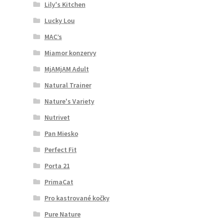
Lily's Kitchen
Lucky Lou
MAC’s
Miamor konzervy
MjAMjAM Adult
Natural Trainer
Nature's Variety
Nutrivet
Pan Miesko
Perfect Fit
Porta 21
PrimaCat
Pro kastrované kočky
Pure Nature