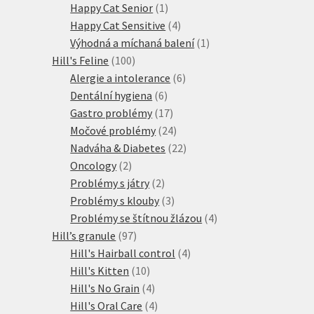
produkty
1
Happy Cat Senior
1
produkt
4
Happy Cat Sensitive
4
produkty
1
Výhodná a míchaná balení
1
100
produkt
Hill's Feline
100
produktů
6
Alergie a intolerance
6
6
produktů
Dentální hygiena
6
produktů
17
Gastro problémy
17
produktů
24
Močové problémy
24
produktů
22
Nadváha & Diabetes
22
2
produktů
Oncology
2
produkty
2
Problémy s játry
2
produkty
3
Problémy s klouby
3
produkty
4
Problémy se štítnou žlázou
4
97
produkty
Hill’s granule
97
produktů
4
Hill's Hairball control
4
10
produkty
Hill's Kitten
10
produktů
4
Hill's No Grain
4
produkty
4
Hill's Oral Care
4