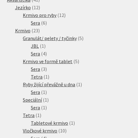
produktů
12
Jezírko
12
produktů
12
Krmivo pro ryby
12
6
produktů
Sera
6
23
produktů
Krmivo
23
produktů
5
Granulát/ pelety / tyčinky
5
1
produktů
JBL
1
produkt
4
Sera
4
produkty
5
Krmivo ve formě tablet
5
3
produktů
Sera
3
produkty
1
Tetra
1
produkt
1
Ryby žijící převážně u dna
1
1
produkt
Sera
1
produkt
1
Speciální
1
1
produkt
Sera
1
1
produkt
Tetra
1
produkt
1
Tabletové krmivo
1
10
produkt
Vločkové krmivo
10
4
produktů