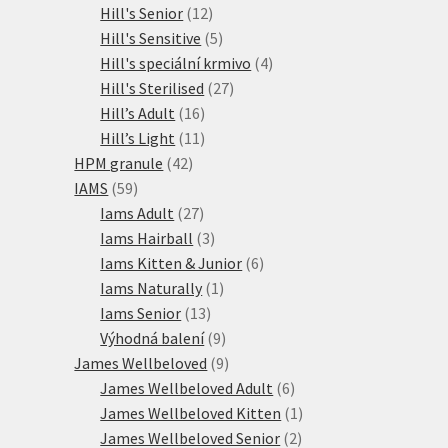
12
produkty
Hill's Senior
12
produktů
5
Hill's Sensitive
5
produktů
4
Hill's speciální krmivo
4
27
produkty
Hill's Sterilised
27
16
produktů
Hill’s Adult
16
produktů
11
Hill’s Light
11
42
produktů
HPM granule
42
59
produktů
IAMS
59
produktů
27
Iams Adult
27
produktů
3
Iams Hairball
3
produkty
6
Iams Kitten & Junior
6
1
produktů
Iams Naturally
1
13
produkt
Iams Senior
13
produktů
9
Výhodná balení
9
produktů
9
James Wellbeloved
9
produktů
6
James Wellbeloved Adult
6
produktů
1
James Wellbeloved Kitten
1
2
produkt
James Wellbeloved Senior
2