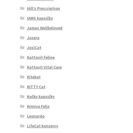
Hill’s Prescription
IAMS kapsičky
James Wellbeloved
Josera
JosiCat
Kattovit Feline
Kattovit Vital Care
Kitekat
KITTY Cat
Kočky kapsičky
Krmivo Felix
Leonardo
LifeCat konzervy