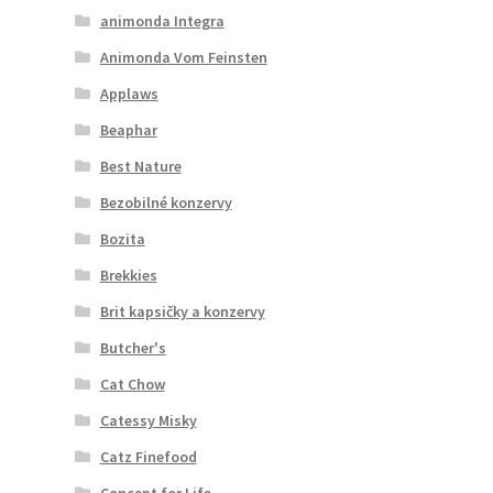
animonda Integra
Animonda Vom Feinsten
Applaws
Beaphar
Best Nature
Bezobilné konzervy
Bozita
Brekkies
Brit kapsičky a konzervy
Butcher's
Cat Chow
Catessy Misky
Catz Finefood
Concept for Life