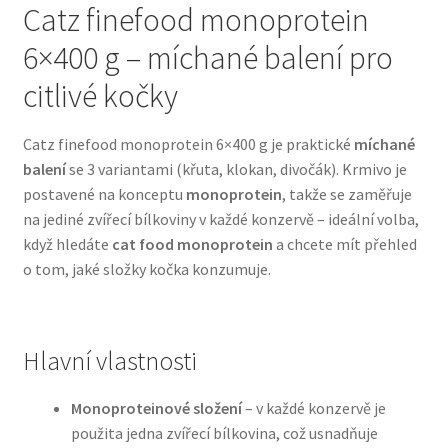
Catz finefood monoprotein
6×400 g – míchané balení pro
Bozita pro psy — Švédské krmivo s nordickou kvalitou
citlivé kočky
Brit pro psy
Catz finefood monoprotein 6×400 g je praktické
míchané
Granule pro psy
balení
se 3 variantami (křuta, klokan, divočák). Krmivo je
postavené na konceptu
monoprotein
, takže se zaměřuje
Natural Trainer pro psy — Italské krmivo s
na jediné zvířecí bílkoviny v každé konzervě – ideální volba,
přírodními složkami
když hledáte
cat food monoprotein
a chcete mít přehled
o tom, jaké složky kočka konzumuje.
Happy Dog — Německá kvalita a přirozené složení
Hill’s pro psy
Hlavní vlastnosti
Hračky pro psy
Monoproteinové složení
– v každé konzervě je
použita jedna zvířecí bílkovina, což usnadňuje
Konzervy a kapsičky pro psy