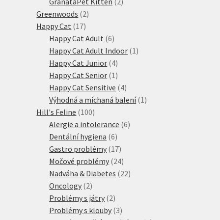
produktů
2
GranataPet Kitten
2
2
produkty
Greenwoods
2
17
produkty
Happy Cat
17
produktů
6
Happy Cat Adult
6
produktů
1
Happy Cat Adult Indoor
1
4
produkt
Happy Cat Junior
4
produkty
1
Happy Cat Senior
1
produkt
4
Happy Cat Sensitive
4
produkty
1
Výhodná a míchaná balení
1
100
produkt
Hill's Feline
100
produktů
6
Alergie a intolerance
6
6
produktů
Dentální hygiena
6
produktů
17
Gastro problémy
17
produktů
24
Močové problémy
24
produktů
22
Nadváha & Diabetes
22
2
produktů
Oncology
2
produkty
2
Problémy s játry
2
produkty
3
Problémy s klouby
3