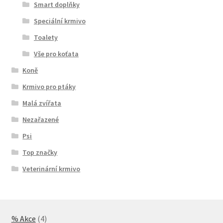
Smart doplňky
Speciální krmivo
Toalety
Vše pro koťata
Koně
Krmivo pro ptáky
Malá zvířata
Nezařazené
Psi
Top značky
Veterinární krmivo
4
% Akce
4