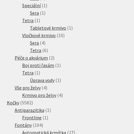
produkt
1
Speciální
1
1
produkt
Sera
1
1
produkt
Tetra
1
produkt
1
Tabletové krmivo
1
10
produkt
Vločkové krmivo
10
4
produktů
Sera
4
produkty
6
Tetra
6
produktů
2
Péče o akvárium
2
produkty
1
Boj proti řasám
1
1
produkt
Tetra
1
produkt
1
Úprava vody
1
4
produkt
Vše pro želvy
4
produkty
4
Krmivo pro želvy
4
5582
produkty
Kočky
5582
produktů
1
Antiparazitika
1
1
produkt
Frontline
1
104
produkt
Fontány
104
produktů
27
Automatická krmítka
27