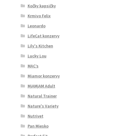
Kočky kapsičky
Krmivo Felix
Leonardo
LifeCat konzervy
Lily's Kitchen
Lucky Lou
MAC’s
Miamor konzervy
MjAMjAM Adult
Natural Trainer
Nature's Variety
Nutrivet
Pan Miesko
Perfect Fit