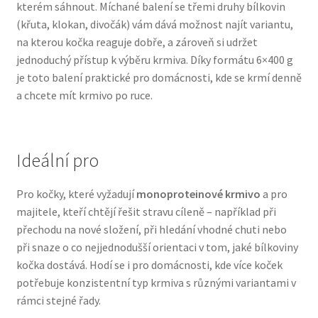
kterém sáhnout. Míchané balení se třemi druhy bílkovin
Veterinární dieta pro psy
(křuta, klokan, divočák) vám dává možnost najít variantu,
na kterou kočka reaguje dobře, a zároveň si udržet
Vodítka a obojky
jednoduchý přístup k výběru krmiva. Díky formátu 6×400 g
je toto balení praktické pro domácnosti, kde se krmí denně
Wolf of Wilderness
a chcete mít krmivo po ruce.
Ideální pro
Pro kočky, které vyžadují
monoproteinové krmivo
a pro
majitele, kteří chtějí řešit stravu cíleně – například při
přechodu na nové složení, při hledání vhodné chuti nebo
při snaze o co nejjednodušší orientaci v tom, jaké bílkoviny
kočka dostává. Hodí se i pro domácnosti, kde více koček
potřebuje konzistentní typ krmiva s různými variantami v
rámci stejné řady.