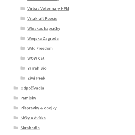
Virbac Veterinary HPM
Vitakraft Poesie
Whiskas kapsičky
Wiejska Zagroda
Wild Freedom
WOW Cat
Yarrah Bio
Ziwi Peak
Odpočívadla
Pamlsky
Přepravky & obojky
Síťky a dvírka
Škrabadla