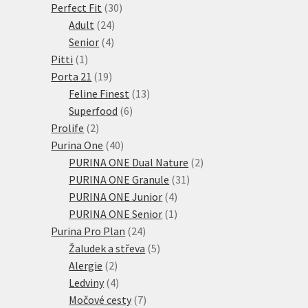
30
produktů
Perfect Fit
30
24
produktů
Adult
24
4
produktů
Senior
4
1
produkty
Pitti
1
produkt
19
Porta 21
19
produktů
13
Feline Finest
13
6
produktů
Superfood
6
2
produktů
Prolife
2
produkty
40
Purina One
40
produktů
2
PURINA ONE Dual Nature
2
31
produkty
PURINA ONE Granule
31
4
produktů
PURINA ONE Junior
4
produkty
1
PURINA ONE Senior
1
24
produkt
Purina Pro Plan
24
produktů
5
Žaludek a střeva
5
2
produktů
Alergie
2
produkty
4
Ledviny
4
produkty
7
Močové cesty
7