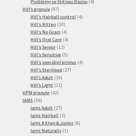
produkty
4
Problémy se štítnou žlázou
4
97
produkty
Hill’s granule
97
produktů
4
Hill's Hairball control
4
10
produkty
Hill's Kitten
10
produktů
4
Hill's No Grain
4
produkty
4
Hill's Oral Care
4
12
produkty
Hill's Senior
12
produktů
5
Hill's Sensitive
5
produktů
4
Hill's speciální krmivo
4
27
produkty
Hill's Sterilised
27
16
produktů
Hill’s Adult
16
produktů
11
Hill’s Light
11
42
produktů
HPM granule
42
59
produktů
IAMS
59
produktů
27
Iams Adult
27
produktů
3
Iams Hairball
3
produkty
6
Iams Kitten & Junior
6
1
produktů
Iams Naturally
1