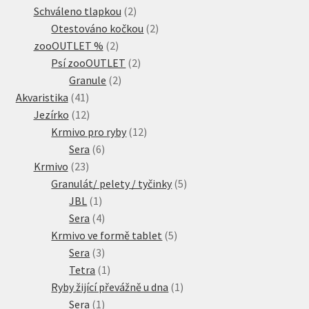
produkty
2
Schváleno tlapkou
2
produkty
2
Otestováno kočkou
2
2
produkty
zooOUTLET %
2
produkty
2
Psí zooOUTLET
2
2
produkty
Granule
2
41
produkty
Akvaristika
41
produktů
12
Jezírko
12
produktů
12
Krmivo pro ryby
12
6
produktů
Sera
6
23
produktů
Krmivo
23
produktů
5
Granulát/ pelety / tyčinky
5
1
produktů
JBL
1
produkt
4
Sera
4
produkty
5
Krmivo ve formě tablet
5
3
produktů
Sera
3
produkty
1
Tetra
1
produkt
1
Ryby žijící převážně u dna
1
1
produkt
Sera
1