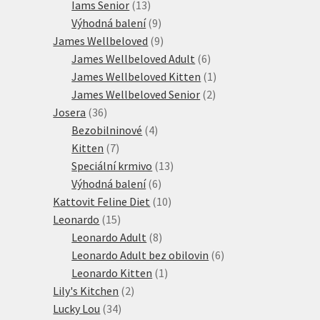
13
produkt
Iams Senior
13
produktů
9
Výhodná balení
9
produktů
9
James Wellbeloved
9
produktů
6
James Wellbeloved Adult
6
produktů
1
James Wellbeloved Kitten
1
2
produkt
James Wellbeloved Senior
2
36
produkty
Josera
36
produktů
4
Bezobilninové
4
7
produkty
Kitten
7
produktů
13
Speciální krmivo
13
6
produktů
Výhodná balení
6
produktů
10
Kattovit Feline Diet
10
15
produktů
Leonardo
15
produktů
8
Leonardo Adult
8
produktů
6
Leonardo Adult bez obilovin
6
1
produktů
Leonardo Kitten
1
2
produkt
Lily's Kitchen
2
34
produkty
Lucky Lou
34