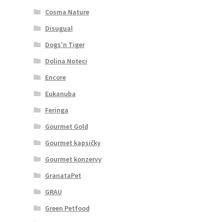
Cosma Nature
Disugual
Dogs'n Tiger
Dolina Noteci
Encore
Eukanuba
Feringa
Gourmet Gold
Gourmet kapsičky
Gourmet konzervy
GranataPet
GRAU
Green Petfood