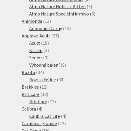
produktů
3
Almo Nature Holistic Kitten
3
produkty
6
Almo Nature Speciální krmivo
6
13
produktů
Animonda
13
produktů
13
Animonda Carny
13
27
produktů
Applaws Adult
27
15
produktů
Adult
15
produktů
3
Kitten
3
3
produkty
Senior
3
produkty
6
Výhodná balení
6
34
produktů
Bozita
34
produktů
30
Bozita Feline
30
12
produktů
Brekkies
12
produktů
13
Brit Care
13
produktů
12
Brit Care
12
4
produktů
Calibra
4
produkty
4
Calibra Cat Life
4
12
produkty
Carnilove granule
12
18
produktů
Cat Chow
18