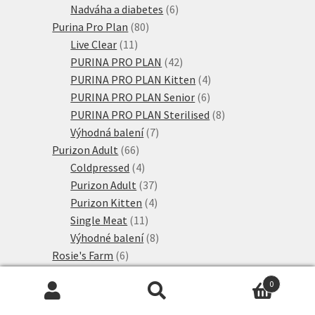
produktů
6
Nadváha a diabetes
6
80
produktů
Purina Pro Plan
80
11
produktů
Live Clear
11
produktů
42
PURINA PRO PLAN
42
produktů
4
PURINA PRO PLAN Kitten
4
6
produkty
PURINA PRO PLAN Senior
6
produktů
8
PURINA PRO PLAN Sterilised
8
7
produktů
Výhodná balení
7
66
produktů
Purizon Adult
66
produktů
4
Coldpressed
4
produkty
37
Purizon Adult
37
produktů
4
Purizon Kitten
4
11
produkty
Single Meat
11
produktů
8
Výhodné balení
8
6
produktů
Rosie's Farm
6
6
produktů
Adult
6
0
produktů
107
Royal Canin
107
Hledat:
Hledat
produktů
35
Royal Canin Breed
35