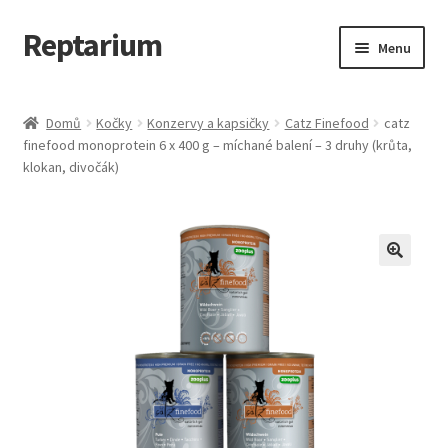
Reptarium
Přeskočit
Přejít
Menu
na
k
navigaci
obsahu
Úvodní stránka
webu
Domů
Kočky
Konzervy a kapsičky
Catz Finefood
catz
finefood monoprotein 6 x 400 g – míchané balení – 3 druhy (krůta,
Košík
klokan, divočák)
Malá zvířata — Klece, krmivo, vybavení
Můj účet
Obchod
Pokladna
Vše pro kočky