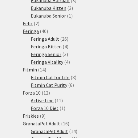
Eukanuba Hairball
3
3
produkty
Eukanuba Kitten
3
1
produkty
Eukanuba Senior
1
2
produkt
Felix
2
produkty
40
Feringa
40
produktů
26
Feringa Adult
26
produktů
4
Feringa Kitten
4
3
produkty
Feringa Senior
3
produkty
4
Feringa Vitality
4
14
produkty
Fitmin
14
produktů
8
Fitmin Cat for Life
8
6
produktů
Fitmin Cat Purity
6
12
produktů
Forza 10
12
produktů
11
Active Line
11
produktů
1
Forza 10 Diet
1
9
produkt
Friskies
9
produktů
16
GranataPet Adult
16
produktů
14
GranataPet Adult
14