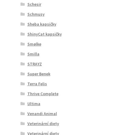
Schesir
Schmusy
Sheba kapsičky
ShinyCat kapsičky
Smølke
Smilla
STRAYZ
Super Benek
Terra Felis
Thrive Complete
Ultima
Venandi Animal
Veterinární diety
Veterinární diety