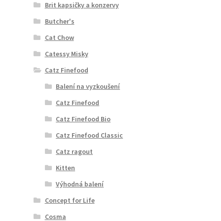
Brit kapsičky a konzervy
Butcher's
Cat Chow
Catessy Misky
Catz Finefood
Balení na vyzkoušení
Catz Finefood
Catz Finefood Bio
Catz Finefood Classic
Catz ragout
Kitten
Výhodná balení
Concept for Life
Cosma