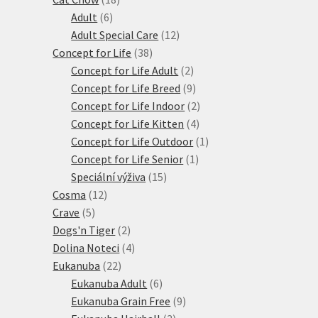
6
produktů
Adult
6
produktů
12
Adult Special Care
12
38
produktů
Concept for Life
38
produktů
2
Concept for Life Adult
2
produkty
9
Concept for Life Breed
9
produktů
2
Concept for Life Indoor
2
4
produkty
Concept for Life Kitten
4
produkty
1
Concept for Life Outdoor
1
1
produkt
Concept for Life Senior
1
15
produkt
Speciální výživa
15
12
produktů
Cosma
12
5
produktů
Crave
5
produktů
2
Dogs'n Tiger
2
produkty
4
Dolina Noteci
4
22
produkty
Eukanuba
22
produktů
6
Eukanuba Adult
6
produktů
9
Eukanuba Grain Free
9
3
produktů