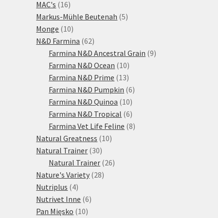
16
produktů
MAC's
16
produktů
5
Markus-Mühle Beutenah
5
10
produktů
Monge
10
produktů
62
N&D Farmina
62
produktů
9
Farmina N&D Ancestral Grain
9
10
produktů
Farmina N&D Ocean
10
13
produktů
Farmina N&D Prime
13
produktů
6
Farmina N&D Pumpkin
6
10
produktů
Farmina N&D Quinoa
10
produktů
6
Farmina N&D Tropical
6
produktů
8
Farmina Vet Life Feline
8
10
produktů
Natural Greatness
10
30
produktů
Natural Trainer
30
produktů
26
Natural Trainer
26
28
produktů
Nature's Variety
28
4
produktů
Nutriplus
4
produkty
6
Nutrivet Inne
6
10
produktů
Pan Mięsko
10