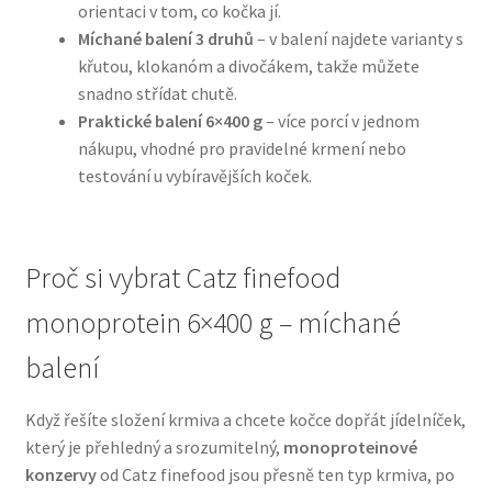
orientaci v tom, co kočka jí.
Míchané balení 3 druhů
– v balení najdete varianty s
N&D Farmina pro psy — Italské holistic krmivo
křutou, klokanóm a divočákem, takže můžete
snadno střídat chutě.
Oblečky pro psy
Praktické balení 6×400 g
– více porcí v jednom
nákupu, vhodné pro pravidelné krmení nebo
Pamlsky pro psy
testování u vybíravějších koček.
Pelíšky pro psy
Proč si vybrat Catz finefood
Ortopedické pelíšky
monoprotein 6×400 g – míchané
Přepravky pro psy
balení
Purizon pro psy — Vysoký obsah masa, bez obilovin
Když řešíte složení krmiva a chcete kočce dopřát jídelníček,
který je přehledný a srozumitelný,
monoproteinové
Royal Canin pro psy
konzervy
od Catz finefood jsou přesně ten typ krmiva, po