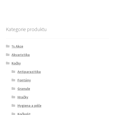
Kategorie produktu
% Akce
Akvaristika
Kočky
Antiparazitika
Fontány
Granule
Hračky
Hygiena a péče
Kočkolit