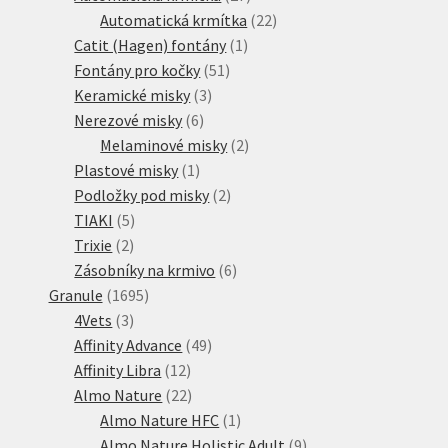
produktů
22
Automatická krmítka
22
1
produktů
Catit (Hagen) fontány
1
51
produkt
Fontány pro kočky
51
3
produktů
Keramické misky
3
6
produkty
Nerezové misky
6
produktů
2
Melaminové misky
2
1
produkty
Plastové misky
1
produkt
2
Podložky pod misky
2
5
produkty
TIAKI
5
2
produktů
Trixie
2
produkty
6
Zásobníky na krmivo
6
1695
produktů
Granule
1695
3
produktů
4Vets
3
produkty
49
Affinity Advance
49
12
produktů
Affinity Libra
12
produktů
22
Almo Nature
22
produktů
1
Almo Nature HFC
1
produkt
9
Almo Nature Holistic Adult
9