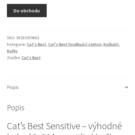
N&D Farmina pro kočky — Italské holistic krmivo
Do obchodu
Odpočívadla pro kočky
Pamlsky pro kočky
SKU:
38282939863
Kategorie:
Cat's Best
,
Cat's Best hrudkující stelivo
,
Kočkolit
,
Kočky
Purizon pro kočky
Značka:
Cat's Best
Royal Canin pro kočky
Škrabadla pro kočky
Popis
Veterinární dieta pro kočky
Popis
Vše pro psy — Krmivo, doplňky, vybavení
Cat’s Best Sensitive – výhodné
Boudy a výběhy