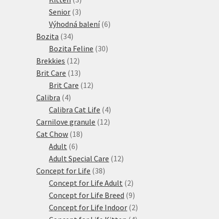
3
produkty
Senior
3
produkty
6
Výhodná balení
6
34
produktů
Bozita
34
produktů
30
Bozita Feline
30
12
produktů
Brekkies
12
produktů
13
Brit Care
13
produktů
12
Brit Care
12
4
produktů
Calibra
4
produkty
4
Calibra Cat Life
4
12
produkty
Carnilove granule
12
18
produktů
Cat Chow
18
6
produktů
Adult
6
produktů
12
Adult Special Care
12
38
produktů
Concept for Life
38
produktů
2
Concept for Life Adult
2
produkty
9
Concept for Life Breed
9
produktů
2
Concept for Life Indoor
2
4
produkty