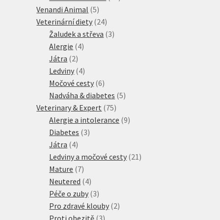
5
produktů
Venandi Animal
5
produktů
24
Veterinární diety
24
produktů
3
Žaludek a střeva
3
4
produkty
Alergie
4
2
produkty
Játra
2
produkty
4
Ledviny
4
produkty
6
Močové cesty
6
produktů
5
Nadváha & diabetes
5
75
produktů
Veterinary & Expert
75
produktů
9
Alergie a intolerance
9
3
produktů
Diabetes
3
4
produkty
Játra
4
produkty
21
Ledviny a močové cesty
21
7
produktů
Mature
7
produktů
4
Neutered
4
produkty
3
Péče o zuby
3
produkty
2
Pro zdravé klouby
2
3
produkty
Proti obezitě
3