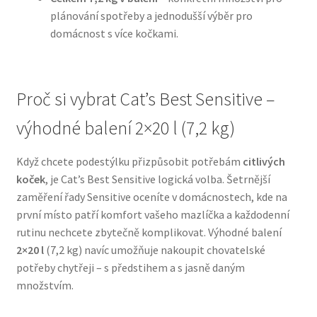
plánování spotřeby a jednodušší výběr pro
domácnost s více kočkami.
N&D Farmina pro psy — Italské holistic krmivo
Oblečky pro psy
Proč si vybrat Cat’s Best Sensitive –
Pamlsky pro psy
výhodné balení 2×20 l (7,2 kg)
Pelíšky pro psy
Když chcete podestýlku přizpůsobit potřebám
citlivých
koček
, je Cat’s Best Sensitive logická volba. Šetrnější
Ortopedické pelíšky
zaměření řady Sensitive oceníte v domácnostech, kde na
první místo patří komfort vašeho mazlíčka a každodenní
Přepravky pro psy
rutinu nechcete zbytečně komplikovat. Výhodné balení
2×20 l
(7,2 kg) navíc umožňuje nakoupit chovatelské
Purizon pro psy — Vysoký obsah masa, bez obilovin
potřeby chytřeji – s předstihem a s jasně daným
množstvím.
Royal Canin pro psy