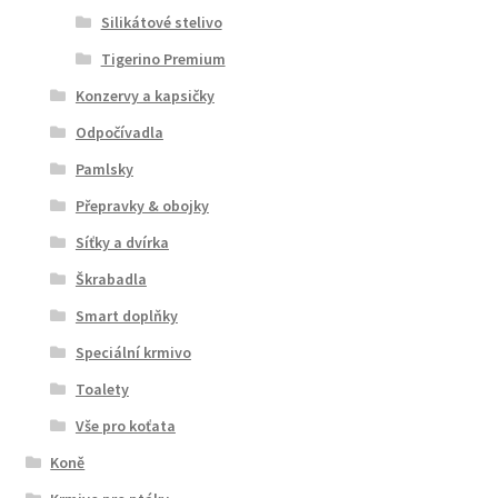
Silikátové stelivo
Tigerino Premium
Konzervy a kapsičky
Odpočívadla
Pamlsky
Přepravky & obojky
Síťky a dvírka
Škrabadla
Smart doplňky
Speciální krmivo
Toalety
Vše pro koťata
Koně