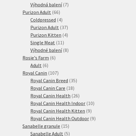
7
produktů
Výhodná balení
7
66
produktů
Purizon Adult
66
produktů
4
Coldpressed
4
produkty
37
Purizon Adult
37
produktů
4
Purizon Kitten
4
11
produkty
Single Meat
11
produktů
8
Výhodné balení
8
6
produktů
Rosie's Farm
6
6
produktů
Adult
6
produktů
107
Royal Canin
107
produktů
35
Royal Canin Breed
35
18
produktů
Royal Canin Care
18
produktů
26
Royal Canin Health
26
produktů
10
Royal Canin Health Indoor
10
9
produktů
Royal Canin Health Kitten
9
produktů
9
Royal Canin Health Outdoor
9
15
produktů
Sanabelle granule
15
produktů
5
Sanabelle Adult
5