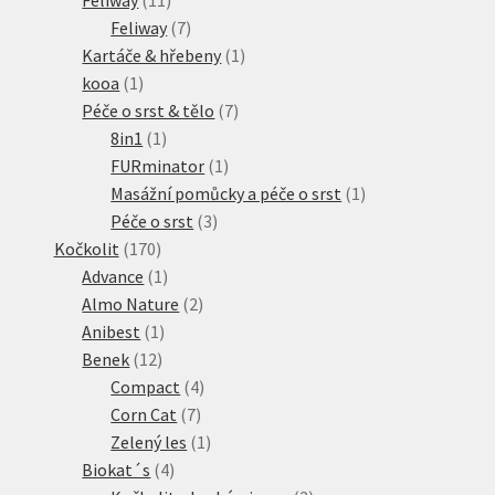
produktů
7
Feliway
7
produktů
1
Kartáče & hřebeny
1
1
produkt
kooa
1
produkt
7
Péče o srst & tělo
7
1
produktů
8in1
1
produkt
1
FURminator
1
produkt
1
Masážní pomůcky a péče o srst
1
3
produkt
Péče o srst
3
170
produkty
Kočkolit
170
produktů
1
Advance
1
produkt
2
Almo Nature
2
1
produkty
Anibest
1
12
produkt
Benek
12
produktů
4
Compact
4
7
produkty
Corn Cat
7
produktů
1
Zelený les
1
4
produkt
Biokat´s
4