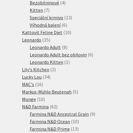
produktů
4
Bezobilninové
4
7
produkty
Kitten
7
produktů
13
Speciální krmivo
13
6
produktů
Výhodná balení
6
produktů
10
Kattovit Feline Diet
10
15
produktů
Leonardo
15
produktů
8
Leonardo Adult
8
produktů
6
Leonardo Adult bez obilovin
6
1
produktů
Leonardo Kitten
1
2
produkt
Lily's Kitchen
2
34
produkty
Lucky Lou
34
16
produktů
MAC's
16
produktů
5
Markus-Mühle Beutenah
5
10
produktů
Monge
10
produktů
62
N&D Farmina
62
produktů
9
Farmina N&D Ancestral Grain
9
10
produktů
Farmina N&D Ocean
10
13
produktů
Farmina N&D Prime
13