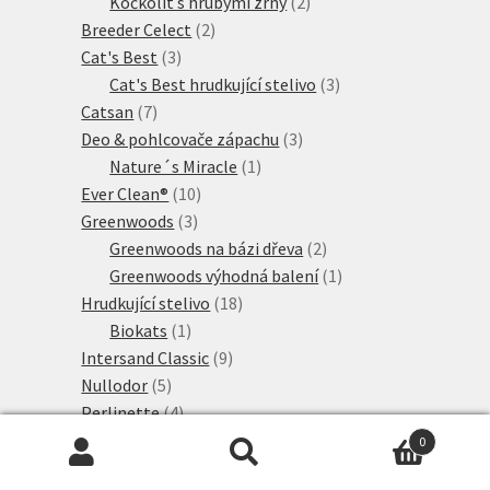
produkty
2
Kočkolit s hrubými zrny
2
2
produkty
Breeder Celect
2
3
produkty
Cat's Best
3
produkty
3
Cat's Best hrudkující stelivo
3
7
produkty
Catsan
7
produktů
3
Deo & pohlcovače zápachu
3
1
produkty
Nature´s Miracle
1
10
produkt
Ever Clean®
10
3
produktů
Greenwoods
3
produkty
2
Greenwoods na bázi dřeva
2
produkty
1
Greenwoods výhodná balení
1
18
produkt
Hrudkující stelivo
18
1
produktů
Biokats
1
produkt
9
Intersand Classic
9
5
produktů
Nullodor
5
produktů
4
Perlinette
4
produkty
12
Podestýlky
12
0
produktů
4
Professional Classic
4
Hledat:
Hledat