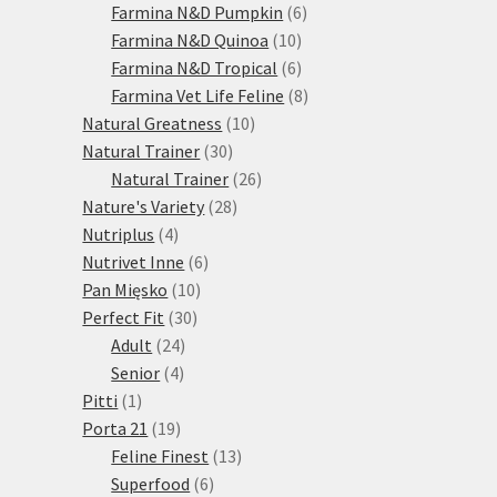
produktů
6
Farmina N&D Pumpkin
6
10
produktů
Farmina N&D Quinoa
10
produktů
6
Farmina N&D Tropical
6
produktů
8
Farmina Vet Life Feline
8
10
produktů
Natural Greatness
10
30
produktů
Natural Trainer
30
produktů
26
Natural Trainer
26
28
produktů
Nature's Variety
28
4
produktů
Nutriplus
4
produkty
6
Nutrivet Inne
6
10
produktů
Pan Mięsko
10
30
produktů
Perfect Fit
30
24
produktů
Adult
24
4
produktů
Senior
4
1
produkty
Pitti
1
produkt
19
Porta 21
19
produktů
13
Feline Finest
13
6
produktů
Superfood
6