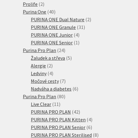
2
produktů
Prolife
2
produkty
40
Purina One
40
produktů
2
PURINA ONE Dual Nature
2
31
produkty
PURINA ONE Granule
31
4
produktů
PURINA ONE Junior
4
produkty
1
PURINA ONE Senior
1
24
produkt
Purina Pro Plan
24
produktů
5
Žaludek a střeva
5
2
produktů
Alergie
2
produkty
4
Ledviny
4
produkty
7
Močové cesty
7
produktů
6
Nadváha a diabetes
6
80
produktů
Purina Pro Plan
80
11
produktů
Live Clear
11
produktů
42
PURINA PRO PLAN
42
produktů
4
PURINA PRO PLAN Kitten
4
6
produkty
PURINA PRO PLAN Senior
6
produktů
8
PURINA PRO PLAN Sterilised
8