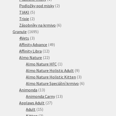
produkt
2
Podložky pod misky
2
5
produkty
TIAKI
5
2
produktů
Trixie
2
produkty
6
Zásobníky na krmivo
6
1695
produktů
Granule
1695
3
produktů
4Vets
3
produkty
49
Affinity Advance
49
12
produktů
Affinity Libra
12
produktů
22
Almo Nature
22
produktů
1
Almo Nature HFC
1
produkt
9
Almo Nature Holistic Adult
9
produktů
3
Almo Nature Holistic Kitten
3
produkty
6
Almo Nature Speciální krmivo
6
13
produktů
Animonda
13
produktů
13
Animonda Carny
13
27
produktů
Applaws Adult
27
15
produktů
Adult
15
produktů
3
Kitten
3