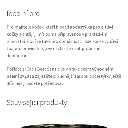
Veterinární dieta pro psy
Ideální pro
Vodítka a obojky
Pro majitele koček, kteří hledají
podestýlku pro citlivé
kočky
a chtějí ji mít doma připravenou v praktickém
Wolf of Wilderness
množství. Hodí se také pro domácnosti, kde kočka využívá
toaletu pravidelně, a vy nechcete řešit průběžné
doplňování.
Pořiďte si Cat’s Best Sensitive v praktickém
výhodném
balení 2×20 l
a zajistěte si klidnější zásobu podestýlky ještě
dřív, než ji budete potřebovat.
Související produkty