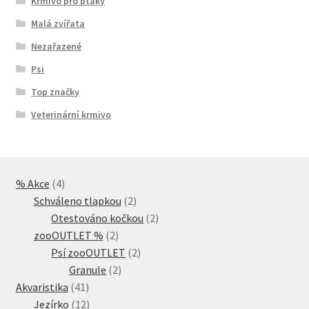
Krmivo pro ptáky
Malá zvířata
Nezařazené
Psi
Top značky
Veterinární krmivo
4
% Akce
4
produkty
2
Schváleno tlapkou
2
produkty
2
Otestováno kočkou
2
2
produkty
zooOUTLET %
2
produkty
2
Psí zooOUTLET
2
2
produkty
Granule
2
41
produkty
Akvaristika
41
produktů
12
Jezírko
12