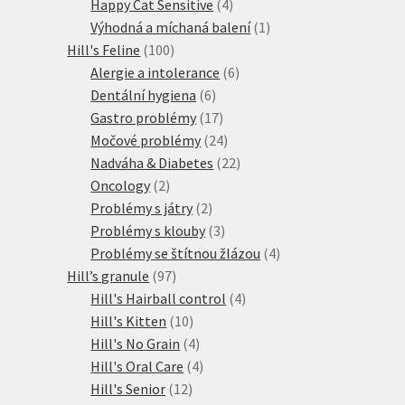
produkt
4
Happy Cat Sensitive
4
produkty
1
Výhodná a míchaná balení
1
100
produkt
Hill's Feline
100
produktů
6
Alergie a intolerance
6
6
produktů
Dentální hygiena
6
produktů
17
Gastro problémy
17
produktů
24
Močové problémy
24
produktů
22
Nadváha & Diabetes
22
2
produktů
Oncology
2
produkty
2
Problémy s játry
2
produkty
3
Problémy s klouby
3
produkty
4
Problémy se štítnou žlázou
4
97
produkty
Hill’s granule
97
produktů
4
Hill's Hairball control
4
10
produkty
Hill's Kitten
10
produktů
4
Hill's No Grain
4
produkty
4
Hill's Oral Care
4
12
produkty
Hill's Senior
12