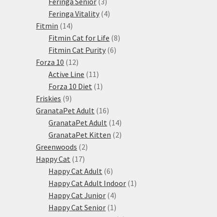
3
produkty
Feringa Senior
3
produkty
4
Feringa Vitality
4
14
produkty
Fitmin
14
produktů
8
Fitmin Cat for Life
8
6
produktů
Fitmin Cat Purity
6
12
produktů
Forza 10
12
produktů
11
Active Line
11
produktů
1
Forza 10 Diet
1
9
produkt
Friskies
9
produktů
16
GranataPet Adult
16
produktů
14
GranataPet Adult
14
produktů
2
GranataPet Kitten
2
2
produkty
Greenwoods
2
17
produkty
Happy Cat
17
produktů
6
Happy Cat Adult
6
produktů
1
Happy Cat Adult Indoor
1
4
produkt
Happy Cat Junior
4
produkty
1
Happy Cat Senior
1