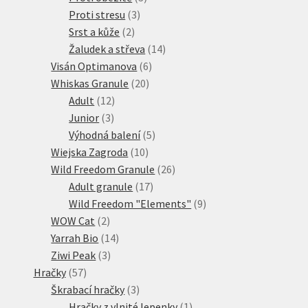
3
produkty
Proti stresu
3
2
produkty
Srst a kůže
2
produkty
14
Žaludek a střeva
14
6
produktů
Visán Optimanova
6
20
produktů
Whiskas Granule
20
12
produktů
Adult
12
3
produktů
Junior
3
produkty
5
Výhodná balení
5
10
produktů
Wiejska Zagroda
10
produktů
26
Wild Freedom Granule
26
17
produktů
Adult granule
17
produktů
9
Wild Freedom "Elements"
9
2
produktů
WOW Cat
2
produkty
14
Yarrah Bio
14
3
produktů
Ziwi Peak
3
57
produkty
Hračky
57
produktů
3
Škrabací hračky
3
produkty
1
Hračky z vlnité lepenky
1