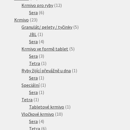
produktů
12
Krmivo pro ryby
12
6
produktů
Sera
6
23
produktů
Krmivo
23
produktů
5
Granulát/ pelety / tyčinky
5
1
produktů
JBL
1
produkt
4
Sera
4
produkty
5
Krmivo ve formě tablet
5
3
produktů
Sera
3
produkty
1
Tetra
1
produkt
1
Ryby žijící převážně u dna
1
1
produkt
Sera
1
produkt
1
Speciální
1
1
produkt
Sera
1
1
produkt
Tetra
1
produkt
1
Tabletové krmivo
1
10
produkt
Vločkové krmivo
10
4
produktů
Sera
4
produkty
6
Tetra
6