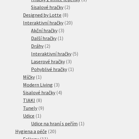
2
produkt
Sisalové hračky
2
8
produkty
Designed by Lotte
8
produktů
20
Interaktivní hračky
20
3
produktů
Akční hračky
3
1
produkty
Další hračky
1
2
produkt
Dráhy
2
produkty
5
Interaktivní hračky
5
3
produktů
Laserové hračky
3
produkty
1
Pohyblivé hračky
1
1
produkt
Míčky
1
produkt
3
Modern Living
3
produkty
4
Sisalové hračky
4
8
produkty
TIAKI
8
produktů
9
Tunely
9
1
produktů
Udice
1
produkt
1
Udice na hraní s peřím
1
20
produkt
Hygiena a péče
20
11
produktů
Feliway
11