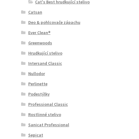
Cat's Best hrudkující stelivo
Catsan
Deo & pohlcovače zápachu
Ever Clean®
Greenwoods
Hrudkující stelivo
Intersand Classic
Nullodor
Perlinette
Podestýlky
Professional Classic
Rostlinné stelivo
Sanicat Professional
Sepicat