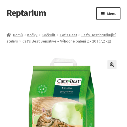
Reptarium
Přeskočit
Přejít
Menu
na
k
navigaci
obsahu
Úvodní stránka
webu
Domů
Kočky
Kočkolit
Cat's Best
Cat's Best hrudkující
stelivo
Cat’s Best Sensitive – Výhodné balení 2 x 20 l (7,2 kg)
Košík
Malá zvířata — Klece, krmivo, vybavení
Můj účet
Obchod
Pokladna
Vše pro kočky