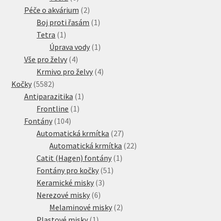
produktů
2
Péče o akvárium
2
produkty
1
Boj proti řasám
1
1
produkt
Tetra
1
produkt
1
Úprava vody
1
4
produkt
Vše pro želvy
4
produkty
4
Krmivo pro želvy
4
5582
produkty
Kočky
5582
produktů
1
Antiparazitika
1
1
produkt
Frontline
1
104
produkt
Fontány
104
produktů
27
Automatická krmítka
27
produktů
22
Automatická krmítka
22
1
produktů
Catit (Hagen) fontány
1
51
produkt
Fontány pro kočky
51
3
produktů
Keramické misky
3
6
produkty
Nerezové misky
6
produktů
2
Melaminové misky
2
1
produkty
Plastové misky
1