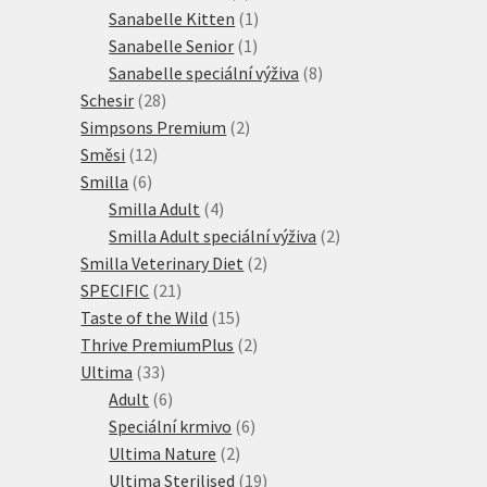
produktů
1
Sanabelle Kitten
1
1
produkt
Sanabelle Senior
1
produkt
8
Sanabelle speciální výživa
8
28
produktů
Schesir
28
produktů
2
Simpsons Premium
2
12
produkty
Směsi
12
6
produktů
Smilla
6
produktů
4
Smilla Adult
4
produkty
2
Smilla Adult speciální výživa
2
2
produkty
Smilla Veterinary Diet
2
21
produkty
SPECIFIC
21
produktů
15
Taste of the Wild
15
produktů
2
Thrive PremiumPlus
2
33
produkty
Ultima
33
produktů
6
Adult
6
produktů
6
Speciální krmivo
6
2
produktů
Ultima Nature
2
produkty
19
Ultima Sterilised
19