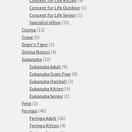
Concept for Life Kitten
4
produkty
1
Concept for Life Outdoor
1
1
produkt
Concept for Life Senior
1
15
produkt
Speciální výživa
15
12
produktů
Cosma
12
5
produktů
Crave
5
produktů
2
Dogs'n Tiger
2
produkty
4
Dolina Noteci
4
22
produkty
Eukanuba
22
produktů
6
Eukanuba Adult
6
produktů
9
Eukanuba Grain Free
9
3
produktů
Eukanuba Hairball
3
3
produkty
Eukanuba Kitten
3
1
produkty
Eukanuba Senior
1
2
produkt
Felix
2
produkty
40
Feringa
40
produktů
26
Feringa Adult
26
produktů
4
Feringa Kitten
4