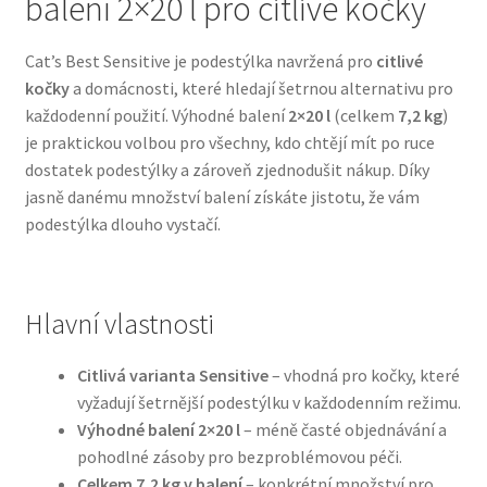
balení 2×20 l pro citlivé kočky
Bozita pro psy — Švédské krmivo s nordickou kvalitou
Cat’s Best Sensitive je podestýlka navržená pro
citlivé
kočky
a domácnosti, které hledají šetrnou alternativu pro
Brit pro psy
každodenní použití. Výhodné balení
2×20 l
(celkem
7,2 kg
)
je praktickou volbou pro všechny, kdo chtějí mít po ruce
Granule pro psy
dostatek podestýlky a zároveň zjednodušit nákup. Díky
jasně danému množství balení získáte jistotu, že vám
podestýlka dlouho vystačí.
Natural Trainer pro psy — Italské krmivo s
přírodními složkami
Happy Dog — Německá kvalita a přirozené složení
Hlavní vlastnosti
Hill’s pro psy
Citlivá varianta Sensitive
– vhodná pro kočky, které
vyžadují šetrnější podestýlku v každodenním režimu.
Hračky pro psy
Výhodné balení 2×20 l
– méně časté objednávání a
pohodlné zásoby pro bezproblémovou péči.
Konzervy a kapsičky pro psy
Celkem 7,2 kg v balení
– konkrétní množství pro