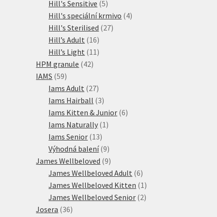
produktů
5
Hill's Sensitive
5
produktů
4
Hill's speciální krmivo
4
27
produkty
Hill's Sterilised
27
16
produktů
Hill’s Adult
16
produktů
11
Hill’s Light
11
42
produktů
HPM granule
42
59
produktů
IAMS
59
produktů
27
Iams Adult
27
produktů
3
Iams Hairball
3
produkty
6
Iams Kitten & Junior
6
1
produktů
Iams Naturally
1
13
produkt
Iams Senior
13
produktů
9
Výhodná balení
9
produktů
9
James Wellbeloved
9
produktů
6
James Wellbeloved Adult
6
produktů
1
James Wellbeloved Kitten
1
2
produkt
James Wellbeloved Senior
2
36
produkty
Josera
36